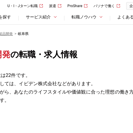
U・I・Jターン転職
派遣
ProShare
パソナで働く
企
を探す
サービス紹介
転職ノウハウ
よくあ
製品開発
岐阜県
開発
の転職・求人情報
は22件です。
しては、イビデン株式会社などがあります。
がら、あなたのライフスタイルや価値観に合った理想の働き
す。