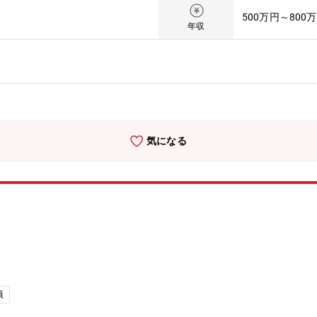
ムの解明■材料の新規探索、サプライヤーとの共同開発、文献・特許調
500万円～800
ー化、応用開発、新規適用先の検討 ・分散性、高流動性、高濃縮性の発現を目指す技術
年収
…ハードディスク基板向け高精度研磨スラリーの研究開発
気になる
員