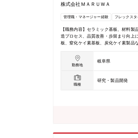
株式会社ＭＡＲＵＷＡ
管理職・マネージャー経験
フレックスタ
【職務内容】セラミック基板、材料製
造プロセス、品質改善・歩留まり向上
板、窒化ケイ素基板、炭化ケイ素製品
ることが可能です。当社製品は電気自
に合わせ事業拡大を行なっていくため
岐阜県
上げのリーダーとしてご活躍いただく
勤務地
研究・製品開発
職種