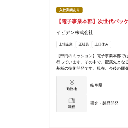
入社実績あり
【電子事業本部】次世代パッ
イビデン株式会社
上場企業
正社員
土日休み
【部門のミッション】電子事業本部で
行っています。その中で、配属先とな
基板の技術開発です。現在、今後の開
るまで、裁量を持って主体的にプロジ
を目標に、パッケージ基板の全製造工
岐阜県
術を柔軟に取り入れながら、ゼロベー
勤務地
術探索・実験評価・展示会、論文調査
験および評価②量産化への橋渡し・開
研究・製品開発
スの確立【配属部門】電子事業本部 技
職種
たな技術開発に携わることが可能です
く自身のスキルも広げていくことが可
化の余地が大きく、自社の技術で製品優