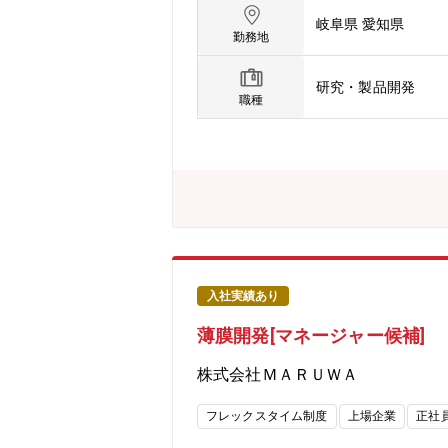
ル（ミクロ、マクロ挙動）、メカニズ
岐阜県 愛知県
下も担って頂く可能性があります。・粉体の高濃度のスラリ
勤務地
開発 【募集背景】精密研磨材分野の研究開発力の強化を目的とし、化学作用モデルの研究探索、商品開発を推進する研究人員を募集します。【配属
部署】機能材開発部：ディスク開発課
研究・製品開発
職種
入社実績あり
薄膜開発[マネージャー候補]
株式会社ＭＡＲＵＷＡ
フレックスタイム制度
上場企業
正社