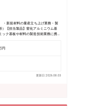
 ・新規材料の量産立ち上げ業務・製
等）【担当製品】窒化アルミニウム基
ミック基板や材料の製造技術業務に携わ
り、今後の世界的な脱炭素社会への動き
品も取り扱っています。新規材料の立ち
0万円
更新日 2026.08.03