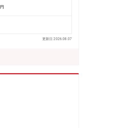
査※機能材開発課では、上記に加え、以
万円
更新日 2026.08.07