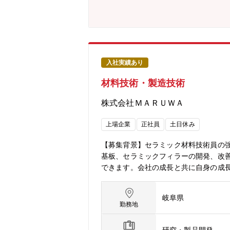
岐阜県大垣市の企業です。電気化学工
してきました。現在では、半導体には欠
選ばれる企業に成長を遂げている「技
まれております。その中でも、通信の高
ける職場環境の整備も進んでおり、社外
取得「健康経営優良法人ホワイ
入社実績あり
銘柄」に初選定「ワークライフバランス
材料技術・製造技術
もできることから近年は移住者に人気
良好 イビデンが多くの事業場を置く
株式会社ＭＡＲＵＷＡ
常に良い土地です。・物価も安く、生
商店街から大型店舗まで充実しており
上場企業
正社員
土日休み
己負担相当額)助成（所得制限なし）
【募集背景】セラミック材料技術員の
基板、セラミックフィラーの開発、改
できます。会社の成長と共に自身の成
対応、量産体制構築の支援
岐阜県
勤務地