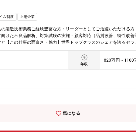
イム制度
上場企業
品の製造技術業務ご経験豊富な方・リーダーとしてご活躍いただける方
に向けた不良品解析、対策試験の実施・顧客対応（品質改善、特性改善
など【この仕事の面白さ・魅力】世界トップクラスのシェアを誇るセラ
動車などに用いられるパワー半導体に放熱絶縁部材として使用されてお
増員募集となります。また、半導体装置用の部材としても使用される製
820万円～110
ことが可能です。
年収
気になる