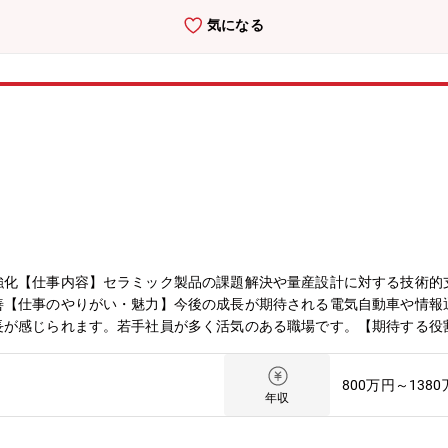
業、メラミン化粧板、プリント配線板・・・で培ってきたコア技術をベ
気になる
かせないICパッケージ基板や、自動車の環境対応を支えるセラミック
術開発型企業」です。特に半導体パッケージ基板は、半導体業界全体の
度化や、特に生成AI向けに対応する技術力で世界中の主要企業から高
からも、以下の評価を受けています。「プラチナくるみん」(厚労省) 
ト500」(経産省) 2017年より10年連続認定取
エクセレント企業」(岐阜県) 2018年に認定取得【大垣市の魅力】
の地域となっており、住みよさランキングでも全国で上位にランクイン
岐阜県大垣市は自然豊かな土地でありながら 名古屋までは30分、大
活しやすい環境 2LDKの賃貸物件の家賃では、名古屋市全区の平均
、ショッピングモールも数多くあります・子育て支援が充実 高校生世
 保育園・幼保園・留守家庭児童教室・病児保育など預け先も充実して
強化【仕事内容】セラミック製品の課題解決や量産設計に対する技術的
善【仕事のやりがい・魅力】今後の成長が期待される電気自動車や情報
長が感じられます。若手社員が多く活気のある職場です。【期待する役
800万円～138
年収