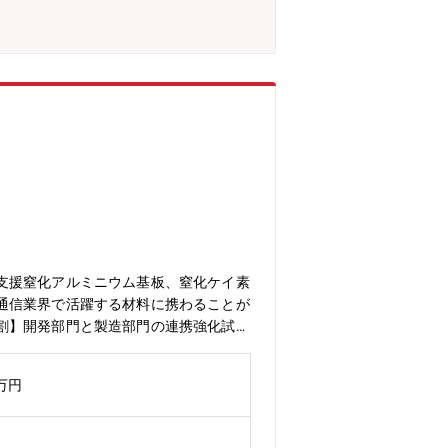
ースに、時代の変化とともに事業を展開
製品など、世界トップクラスの企業から
需要拡大に伴い、今後の事業拡大が見込
く評価されています。また、安心して働
2020年に岐阜県民間企業で初めて認定
得 2025年には「健康経営
田舎過ぎず都会過ぎず、どちらの楽しみ方
しています。・都市部への交通アクセス
阪へも90分というアクセス環境も非
値が約10万円で、大垣市は約6万円
代まで通院と入院にかかる医療費(自
います
支援窒化アルミニウム基板、窒化ケイ素
通信業界で活躍する材料に携わることが
割】開発部門と製造部門の連携強化試作
0万円