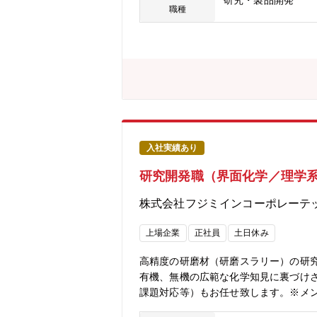
研究・製品開発
職種
入社実績あり
研究開発職（界面化学／理学
株式会社フジミインコーポレーテ
上場企業
正社員
土日休み
高精度の研磨材（研磨スラリー）の研
有機、無機の広範な化学知見に裏づけ
課題対応等）もお任せ致します。※メ
スラリーの組成の最適設計、材料の選