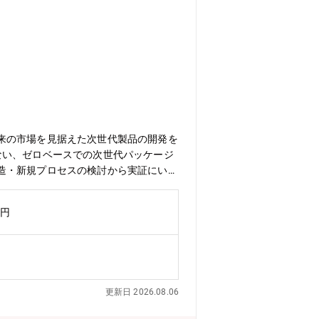
来の市場を見据えた次世代製品の開発を
ない、ゼロベースでの次世代パッケージ
造・新規プロセスの検討から実証にいた
よびその先の未来（次々世代）の製品化
の枠にとらわれず幅広い業界の最先端技
万円
ただきます。【具体的な業務内容】①技
・新製品への適応性を検証するための実
検証・スムーズな量産化に向けたプロセ
・これまでのパッケージ基板にはない、新
技術を社内に持っており、技術基盤が広
更新日 2026.08.06
設備以外の部分で品質・性能による差別
し、起業から110年以上の歴史を持つ