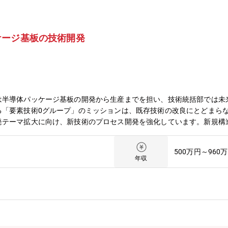
ケージ基板の技術開発
は半導体パッケージ基板の開発から生産までを担い、技術統括部では未
る「要素技術0グループ」のミッションは、既存技術の改良にとどまら
発テーマ拡大に向け、新技術のプロセス開発を強化しています。新規構
ェクトを推進いただける技術者を募集します。【業務内容】次世代、お
程を対象に、既存技術の改善では実現が難しい課題に対し、半導体業界
500万円～960
スで材料や構造設計など製品開発からプロセス開発まで幅広くご担当い
年収
、各種メーカーなどの社外パートナー企業を通じて最先端の技術を探索
発した新技術を生産部門と連携し、実際の生産ラインを活用して評価・
術統括部 要素技術部（247名） 要素技術0G（8名）【業務の魅力】
。・デバイスメーカーであるため、デバイスに必要となる全プロセスの
能です。・パッケージ基板は半導体よりも大きなデバイスであるため、
位性を作り出すことが可能です。【企業概要】同社は水力発電を祖業と