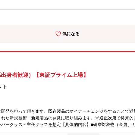
気になる
系出身者歓迎）【東証プライム上場】
ッド
究開発を担って頂きます。既存製品のマイナーチェンジをすることで満
された新規技術・新規製品の開発に取り組みます。※適正次第で将来的
ンバークラス～主任クラスを想定【具体的内容】■研磨対象物（金属、
定（砥粒：コロイダルシリカ等、添加剤：エッチング剤、分散剤、界面