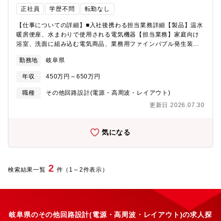
正社員
学歴不問
転勤なし
【仕事についての詳細】■入社後携わる担当業務詳細【製品】温水
暖房便座、水まわりで使用される電気機器【担当業務】家庭向け
浴室、洗面に組み込む電気商品、業務用ファインバブル発生装置
などの企画から量産までをご担当いただきます。＜業務詳細>原理
勤務地
岐阜県
試作回路設計（3DCAD）試作手配評価取引先との調整各種ドキュ
メント作成【働き方】・週に１度の頻度で営業に同行しお客様と
年収
450万円～650万円
打ち合わせを実施していただきます。・簡単な設計業務、試作な
どは中国の企業へ発注を行うため、両者の間での調整業務が発生
職種
その他回路設計(電源・高周波・レイアウト)
します。＜必須スキル/経験＞・アナログ、またはデジタル回路設
更新日 2026.07.30
計及び評価実務経験を3年以上お持ちの方・責任感を持って主体的
に行動が出来る方・周りのメンバーと積極的かつ前向きなコミュ
ニケーションが取れる方＜歓迎スキル/経験＞・企画～量産以降ま
気になる
で一貫した対応経験をお持ちの方・家電機器電気設計経験をお持
ちの方・水まわり商材の設計経験をお持ちの方
2
検索結果一覧
件（1～2件表示）
岐阜県のその他回路設計(電源・高周波・レイアウト)の求人探