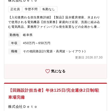
株式会社Ｄｅｔｏ
正社員
学歴不問
転勤なし
【入社後携わる担当業務詳細】【製品】温水暖房便座、水まわり
で使用される電気機器【担当業務】家庭向け浴室、洗面に組み込
む電気商品、業務用ファインバブル発生装置などの企画から量産
までをご担当いただきます。＜業務詳細>原理試作回路設計
勤務地
岐阜県
（3DCAD）試作手配評価取引先との調整各種ドキュメント作成※
変更の範囲（適正に応じて、会社の定める業務へ変更を行うこと
年収
450万円～650万円
がある）【働き方】・週に１度の頻度で営業に同行しお客様と打
ち合わせを実施していただきます。・簡単な設計業務、試作など
職種
その他回路設計(電源・高周波・レイアウト)
は中国の企業へ発注を行うため、両者の間での調整業務が発生し
更新日 2026.07.30
ます。
気になる
【回路設計担当者】年休125日/完全週休2日制/駐
車場完備
株式会社Ｄｅｔｏ