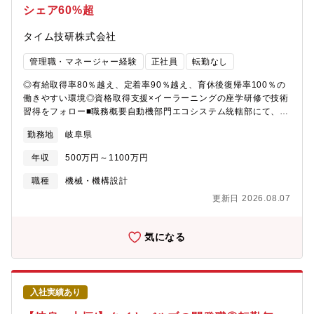
シェア60%超
名）もしくは生産技術２G（30名）【業務の魅力】・まだ世に出
ていない製品に関わることのできる業務です。顧客の仕様に合わ
タイム技研株式会社
せるのではなく、0からものづくりに携わることができます。・自
由な発想で幅広い業務に携わることが可能です。担当製品が多岐
管理職・マネージャー経験
正社員
転勤なし
にわたることに加え、技術開発本部は、要素技術開発/設計から量
産まで一貫して行っています。・技術開発本部は仕事自掛技術が
◎有給取得率80％越え、定着率90％越え、育休後復帰率100％の
強みであり、自身で設計して、自身で組立までおこなうことがで
働きやすい環境◎資格取得支援×イーラーニングの座学研修で技術
きます。【採用背景】開発テーマが増加しており、組織強化のた
習得をフォロー■職務概要自動機部門エコシステム統轄部にて、省
めの採用となります。
人化設備の機械設計をお任せ致します。ご経験に応じてお任せす
勤務地
岐阜県
る業務は、調整いたしますのでご安心ください。・担当顧客との
仕様打合せ・必要性能、機能を踏まえた構想設計・電気担当、工
年収
500万円～1100万円
場、協力会社との連携、調整業務・詳細図面作成・必要に応じ
て、組立・試運転フォロー■募集背景・社内での省人化設備内製化
職種
機械・機構設計
のノウハウを活かし、様々な業界のお客様に喜んでいただいてい
更新日 2026.08.07
ます。・既にたくさんのお客様からお声がけをいただいており、
対応力強化のための増員採用です。【変更の範囲：なし】■自動機
の一例https://www.time-eng.co.jp/product/automation/組み立
気になる
て、ネジ締め、ラベル印字貼付、部品供給、計量、画像検査など■
働く環境働く社員が楽しく、長く、健康で働くために様々な手当
を制度化しています。社員同士のコミュニケーションも盛んで、
長期的に就業する社員が多いです。◎定着率92％◎産休・育休取
入社実績あり
得者の職場復帰率100％◎飲み会予算の会社負担（5,000円まで）
◎年間約40のイベント（自由参加／社員発案・企画）◎子育てを