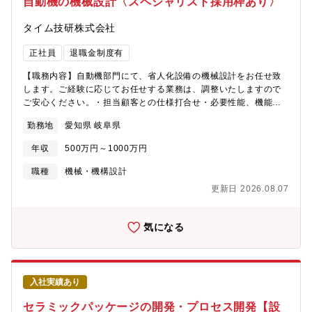
自動機の機械設計〈スペシャリスト採用枠あり〉
り、住みよさランキングでも全国で上位にランクインしていま
す。・都市部への交通アクセス良好 イビデンが多くの事業場を
タイム技研株式会社
置く岐阜県大垣市は自然豊かな土地でありながら名古屋までは30
分、大阪へも90分というアクセス環境も非常に良い土地です。・
正社員
退職金制度有
物価も安く、生活しやすい環境 2LDKの賃貸物件の家賃では、名
古屋市全区の平均値が9.8万円で、大垣市は5.8万円商店街から大
【職務内容】自動機部門にて、省人化設備の機械設計をお任せ致
型店舗まで充実しており、ショッピングモールも数多くありま
します。ご経験に応じてお任せする業務は、調整いたしますので
す・子育て支援が充実 高校生世代まで通院と入院にかかる医療
ご安心ください。・担当顧客との仕様打合せ・必要性能、機能を
費(自己負担相当額)助成（所得制限なし） 保育園・幼保園・留守
踏まえた構想設計・電気担当、工場、協力会社との連携、調整業
勤務地
愛知県 岐阜県
家庭児童教室・病児保育など預け先も充実しています
務・詳細図面作成・必要に応じて、組立・試運転フォロー※機械
設計・電気設計のどちらかでのスペシャリストの方は、その経験
年収
500万円～1000万円
を活かしつつ、将来的に機械または電気において、知識を身に着
けていきたい方を歓迎しております。【募集背景】社内での省人
職種
機械・機構設計
化設備製作ノウハウを活かし、2021年4月より本格的に外販を開
更新日 2026.08.07
始。柱となる事業へ成長していくためにスペシャリストを探して
おります。【組織構成】自動機部門技術部部長：50代前半機械設
計担当者：３名電子設計担当者：２名【当社の魅力・特徴】・当
気になる
社は、ガスバルブや省エネ機器であるエコキュートの水制御バル
ブ、住宅用燃料電池や水素を制御するバルブを開発･販売をしてい
ます。世界で3社しか量産できないガスバルブの製造技術をもつな
ど、卓越した技術を保有し、日本だけでなく世界中に当社の製品
入社実績あり
を届けています。・取引先はコロナ・ノーリツ・TOTO・LIXIL・
パナソニック・東芝・アイシンなど、日本を代表する大手企業で
セラミックパッケージの開発・プロセス開発【設