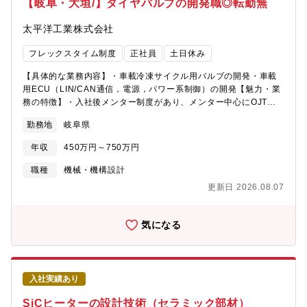
【岐阜・大垣/】タイヤバルブの開発職◎転勤無
応援する返済不要の奨学金■当社の魅力・特徴・当社は、ガスバル
ブや省エネ機器であるエコキュートの水制御バルブ、住宅用燃料
太平洋工業株式会社
電池や水素を制御するバルブを開発･販売をしています。世界で3
社しか量産できないガスバルブの製造技術をもつなど、卓越した
フレックスタイム制度
正社員
土日休み
技術を保有し、日本だけでなく世界中に当社の製品を届けていま
す。・取引先はコロナ・ノーリツ・TOTO・LIXIL・パナソニッ
【具体的な業務内容】・車載冷凍サイクル用バルブの開発・車載
ク・東芝・アイシンなど、日本を代表する大手企業です。お風呂
用ECU（LIN/CAN通信，電源，パワー系制御）の開発【魅力・業
のお湯沸かし器などではほぼすべて製品に当社の部品が使用され
務の特徴】・入社後メンター制度があり、メンター中心にOJTで
ています。
教育します。また外部講習など研修も充実しています。・残業が
勤務地
岐阜県
多かった次の日には遅めに出社するなどフレックスタイム制を活
用して業務に従事いただけます。【募集背景】バッテリー式ハイ
年収
450万円～750万円
ブリッド車、プラグインハイブリッド車、ハイブリッド車などに
使用される車載用HP冷凍サイクル用制御弁（エアコンの冷房運転
職種
機械・機構設計
に必要な部品）の開発人員を増強するための採用になります。
更新日 2026.08.07
【同社の強み】・EV化に向け軽量化ニーズ拡大に伴う超ハイテン
プレス加工を中心とした生産増加に向けて、新工場を建設し事業
の競争力強化に取り組んでいます。・創業製品の自動車のタイヤ
気になる
用バルブコアは、タイヤバルブの心臓とも言える精密部品です。
日本初の国産化から90年以上の製造実績がある同社は現在国内シ
ェア100％、海外50％を超える世界No.1シェアを誇り、国産車で
あれば全ての車、海外の車でも2台に1台は当社製品が使用されて
入社実績あり
います。
SiCヒーターの設計技術（セラミック部材）