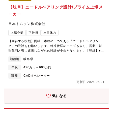
定しております。
【岐阜】ニードルベアリング設計/プライム上場メ
ーカー
日本トムソン株式会社
上場企業
正社員
土日休み
【期待する役割】同社三本柱の一つである「ニードルベアリン
グ」の設計をお願いします。特殊仕様のニーズも多く、営業・製
造部門と密に連携しながらの設計が中心となります。【詳細】■納
入仕様図等対外図の作成■製品加工図等社内管理図の作成■担当製
勤務地
岐阜県
品に関連する改良、性能の維持向上 など 【組織構成】技術セン
ター 技術部 技術第1課：8名（平均年齢38歳）※技術部にはその
年収
420万円～600万円
他技術第2課（10名）、技術第3課（8名）があります【働く環
境】平均勤続年数16年と定着率も高いです。勤怠管理はきちんと
職種
CADオペレーター
ログを取っており、会社全体として労働環境の向上に取組んでい
更新日 2026.05.21
ます。＜ニードルベアリングとは＞転動体にニードル（針）状の
細いローラを組み込んだ回転運動用のベアリングです。ボールベ
アリングなどと比較して、断面高さが低く、負荷容量が大きいの
気になる
が特長です。機械全体をコンパクト化し、省スペース化に貢献す
るため、自動車やオートバイ、印刷機械、産業用ロボット、建設
機械など幅広い分野で活躍しています。