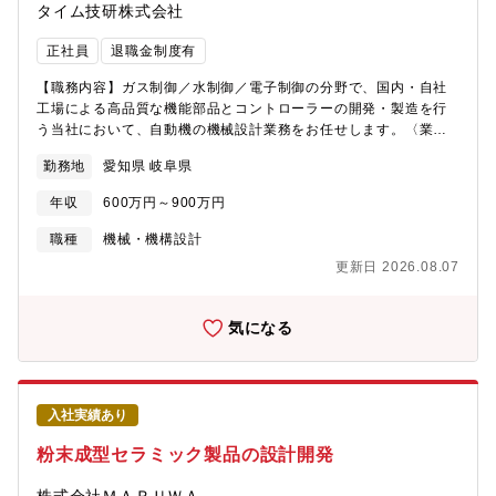
タイム技研株式会社
正社員
退職金制度有
【職務内容】ガス制御／水制御／電子制御の分野で、国内・自社
工場による高品質な機能部品とコントローラーの開発・製造を行
う当社において、自動機の機械設計業務をお任せします。〈業務
詳細〉自動機部門にて、省人化設備の機械設計をお任せ致しま
勤務地
愛知県 岐阜県
す。ご経験に応じてお任せする業務は、調整いたしますのでご安
心ください。・担当顧客との仕様打合せ・必要性能、機能を踏ま
年収
600万円～900万円
えた構想設計・電気担当、工場、協力会社との連携、調整業務・
詳細図面作成・必要に応じて、組立・試運転フォロー【募集背
職種
機械・機構設計
景】社内での省人化設備製作ノウハウを活かし、2021年4月より
更新日 2026.08.07
本格的に外販を開始。柱となる事業へ成長していくためにスペシ
ャリストを探しております。既にたくさんのお客様からお声がけ
をいただいておりますため、対応力強化のための増員採用です。
気になる
【組織構成】自動機部門技術部部長：50代前半機械設計担当者：
３名電子設計担当者：２名【当社の魅力・特徴】・当社は、ガス
バルブや省エネ機器であるエコキュートの水制御バルブ、住宅用
燃料電池や水素を制御するバルブを開発･販売をしています。世界
入社実績あり
で3社しか量産できないガスバルブの製造技術をもつなど、卓越し
た技術を保有し、日本だけでなく世界中に当社の製品を届けてい
粉末成型セラミック製品の設計開発
ます。・取引先はコロナ・ノーリツ・TOTO・LIXIL・パナソニッ
ク・東芝・アイシンなど、日本を代表する大手企業です。お風呂