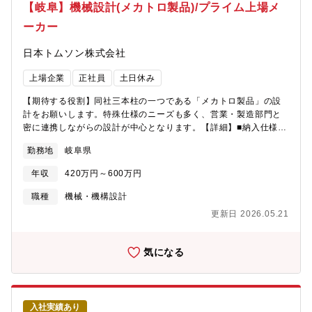
【岐阜】機械設計(メカトロ製品)/プライム上場メ
ーカー
日本トムソン株式会社
上場企業
正社員
土日休み
【期待する役割】同社三本柱の一つである「メカトロ製品」の設
計をお願いします。特殊仕様のニーズも多く、営業・製造部門と
密に連携しながらの設計が中心となります。【詳細】■納入仕様図
等対外図の作成■製品加工図等社内管理図の作成■SAPを用いての
勤務地
岐阜県
BOM構成表の作成 など【メカトロ製品とは】半導体製造装置、
電子部品製造装置、医療機器製造装置などに使われている精密加
年収
420万円～600万円
工技術とエレクトロニクスの融合により生まれた製品です。 半導
体製造装置やフラットパネルディスプレイ製造装置、各種精密機
職種
機械・機構設計
器などの位置決め機構として、幅広い分野で採用されています。
更新日 2026.05.21
【組織構成】技術センターメカトロ技術部メカトロ設計課：11名
（平均年齢40歳） ※メカトロ技術部にはその他メカトロ開発課
（7名）があります。【働く環境】■離職率2%の高い定着率や、充
気になる
実した福利厚生など、会社全体として労働環境の向上に取り組ん
でいます。■開発～生産まで同じ場所行っているため、各部署と連
携を取りやすい環境で設計のスキルアップが望めます■ゆくゆく
は、半導体製造装置そのものの設計に関わっていただくことも想
入社実績あり