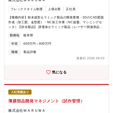
株式会社ＭＡＲＵＷＡ
のお湯沸かし器などではほぼすべて製品に当社の部品が使用され
ています。【ポジションの魅力】・クライアントからの引き合い
フレックスタイム制度
上場企業
正社員
も非常に増えており、事業成長の初期フェイズに携わることがで
きます。・業界問わず対応しているため、パッケージではなく、
【職務内容】粉末成型セラミック製品の開発業務・3DのCAD図面
カスタマイズして作っていくことに楽しさを感じることができる
作成（加工図、金型図）・NC加工作業（NC旋盤、マシニングセ
方にはとても魅力的な求人だと思います。・お客様の困りごとを0
ンタ）【担当製品】 誘電体セラミック製品（レーザー関連部品、
から1ベースでつくり上げていくことができ、自身のスキルが広が
通信関連部品、自動車向け部品）【この仕事の面白さ・魅力】 当
勤務地
岐阜県
ります。
社の誘電体セラミック製品は携帯電話等の移動体通信の基地局や
マイクロ波用フィルタ、回路基板として幅広く使用されていま
年収
600万円～800万円
す。材料特性を最大限に生かした製品を開発、製品化に携わるこ
とが可能です。
職種
製品評価
更新日 2026.08.03
気になる
入社実績あり
薄膜部品開発マネジメント（試作管理）
株式会社ＭＡＲＵＷＡ