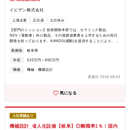
イビデン株式会社
上場企業
正社員
土日休み
【部門のミッション】技術開発本部では、セラミック製品、
NEV（電動車）向け製品、その他新規事業を上市するための先行
開発を担っております。KANDO(感動)を提供することにより、新
規開発品を採用に結び付けることで、2027年までに200億円/年の
勤務地
岐阜県
売上を目指しています。モノづくり支援部では工法開発から設備
開発まで先行開発から量産移行期の生産技術業務を広く担ってい
年収
525万円～850万円
ます。先行開発から量産移行期の生産技術業務を広く担っていま
す。【業務内容】量産前パイロットラインならびに量産移行ライ
職種
機械・機構設計
ンの工程設計、工法開発（プロセス開発）、設備開発および設備
更新日 2026.08.03
導入まで（構想設計、詳細設計、発注、組立、検証）広く担当い
ただきます。担当テーマごとに、上記業務に広く携わっていただ
けることが可能です。1G：新規製品の量産ライン立ち上げを担当
気になる
量産ラインのおける設備、プロセス、電気、システム不具合改修
や自掛りでの設備開発2G：検証機～パイロット機を担当工法調
査、工法開発、生産性改善、品質改善など新規プロセス開発メー
カー調査、新規技術調査、設備設計/仕様書作成、試験機立上げな
入社実績あり
ど新規設備開発中国拠点や中国の設備メーカーの方とのやり取り
があり、中国語スキルを生かしていただくことも可能です。【配
機械設計_省人化設備【岐阜】◎離職率1％！国内
属部門】技術開発本部 ものづくり支援部 生産技術１G（52