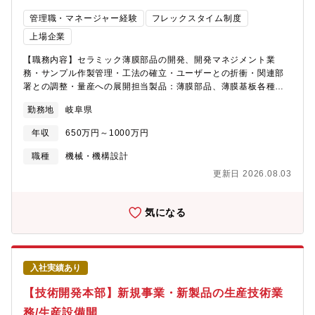
管理職・マネージャー経験
フレックスタイム制度
上場企業
【職務内容】セラミック薄膜部品の開発、開発マネジメント業
務・サンプル作製管理・工法の確立・ユーザーとの折衝・関連部
署との調整・量産への展開担当製品：薄膜部品、薄膜基板各種セ
ンサー部品、一般電子向け部品【この仕事の面白さ・魅力】セラ
勤務地
岐阜県
ミック部品に関する多くの材料・工法・技術を学ぶことができ、
新商品の開発に生かすことができます。構造設計および工法開発
年収
650万円～1000万円
の要素が強く、専門分野の知識よりもアイデアやひらめき等で商
品が開発できることが多く、多方面から物事を考える習慣が身に
職種
機械・機構設計
付きます。また、チームで一体となって新規商品に取り組み、完
更新日 2026.08.03
成した際の達成感を感じることができます。
気になる
入社実績あり
【技術開発本部】新規事業・新製品の生産技術業
務/生産設備開