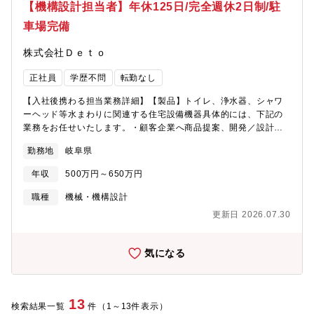
【機構設計担当者】年休125日/完全週休2日制/駐
車場完備
株式会社Ｄｅｔｏ
正社員
学歴不問
転勤なし
【入社後携わる担当業務詳細】【製品】トイレ、浄水器、シャワ
ーヘッド等水まわりに関連する住宅設備機器具体的には、下記の
業務をお任せいたします。・顧客企業へ商品提案、開発／設計の
提案・CADを使用した設計、試作品の検証業務・自社製品に関わ
勤務地
岐阜県
る開発業務全般（機構設計、濾材開発、試作および性能評価／検
証、生産技術開発など）・サプライヤーへの価格や納期、仕様に
年収
500万円～650万円
関する折衝・調整業務・商品開発プロジェクトの推進・各種ドキ
ュメント作成 など
職種
機械・機構設計
更新日 2026.07.30
気になる
13
検索結果一覧
件（1～13件表示）