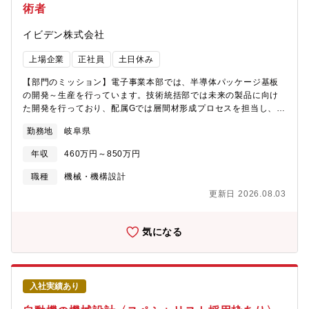
術者
イビデン株式会社
上場企業
正社員
土日休み
【部門のミッション】電子事業本部では、半導体パッケージ基板
の開発～生産を行っています。技術統括部では未来の製品に向け
た開発を行っており、配属Gでは層間材形成プロセスを担当し、プ
ロセス技術構築と量産プロセスの改善を行っています。【業務内
勤務地
岐阜県
容】パッケージ基板の多層化、大型化、多様化に伴い、絶縁層を
平坦化することで高い実装信頼性を求められています。量産予定
年収
460万円～850万円
製品の平坦化要求値達成の為に微細配線部への樹脂成型における
次世代平坦化技術の要素技術の探索及び工法の検討と実施を行っ
職種
機械・機構設計
ていただきます。【配属部門】電子事業本部 技術開発統括部 要素
更新日 2026.08.03
技術部（247名） 要素技術2G（43）【業務の魅力】・これまでの
パッケージ基板にはない、新たな技術開発に携わることが可能で
す。・デバイスメーカーであるため、デバイスに必要となる全プ
気になる
ロセスの技術を社内に持っており、技術基盤が広く自身のスキル
も広げていくことが可能です。・パッケージ基板は半導体よりも
大きなデバイスであるため、設備以外の部分で品質・性能による
差別化の余地が大きく、自社の技術で製品優位性を作り出すこと
入社実績あり
が可能です。【大垣市の魅力】田舎過ぎず都会過ぎず、どちらの
楽しみ方もできることから近年は移住者に人気の地域となってお