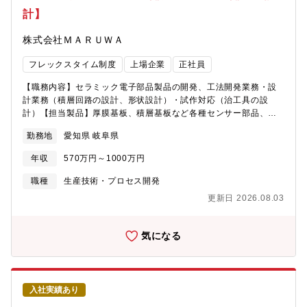
す。お風呂のお湯沸かし器などではほぼすべて製品に当社の部品
計】
が使用されています。【ポジションの魅力】・クライアントから
の引き合いも非常に増えており、事業成長の初期フェイズに携わ
株式会社ＭＡＲＵＷＡ
ることができます。・業界問わず対応しているため、パッケージ
ではなく、カスタマイズして作っていくことに楽しさを感じるこ
フレックスタイム制度
上場企業
正社員
とができる方にはとても魅力的な求人だと思います。・お客様の
困りごとを0から1ベースでつくり上げていくことができ、自身の
【職務内容】セラミック電子部品製品の開発、工法開発業務・設
スキルの幅が広がります。
計業務（積層回路の設計、形状設計）・試作対応（治工具の設
計）【担当製品】厚膜基板、積層基板など各種センサー部品、医
療装置向け部品、宇宙航空機向け部品、自動車向け部品、一般電
勤務地
愛知県 岐阜県
子機器向け部品【この仕事の面白さ・魅力】同社が得意とするセ
ラミックパッケージや基板は3次元で展開するものが多く、平面だ
年収
570万円～1000万円
けで構成される部品より多くの知識が必要になるだけでなく、開
発者のひらめきが重要です。そのひらめき能力を向上させるため
職種
生産技術・プロセス開発
には、多方面からの考え方ができることが重要です。この仕事で
更新日 2026.08.03
はひらめき能力が習得できる様々な経験ができます。また、開発
した個々のパーツを組み立て、別の部品として開発することも魅
力の一つです。
気になる
入社実績あり