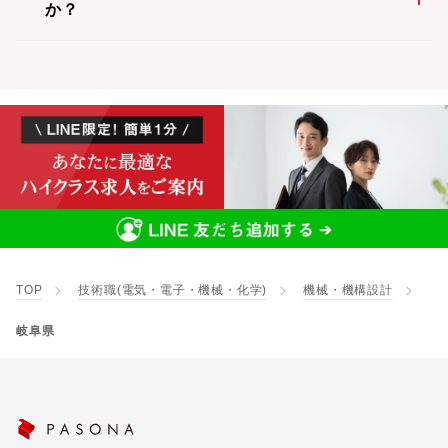
か？
TOP
技術職(電気・電子・機械・化学)
機械・機構設計
岐阜県