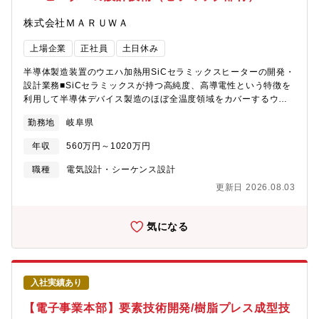
株式会社ＭＡＲＵＷＡ
上場企業
正社員
土日休み
半導体製造装置のウエハ加熱用SiCセラミックスヒーターの開発・
設計業務■SiCセラミックスが持つ高純度、高導電性という特徴を
利用して半導体デバイス製造のほぼ全温度領域をカバーするウエ
ハ加熱用ヒーターユニットの開発・設計業務です。独自の熱解析
勤務地
岐阜県
システムによりお客様の装置に合わせたカスタム開発・設計が可
能です。■市場ニーズ、顧客ニーズの確認と製品実現化の検討■試
年収
560万円～1020万円
作の作成及び評価■新商品の立ち上げに伴う顧客とのプロジェクト
推進、社内製造プロセスの検討【担当製品】セラミック部材
職種
電気設計・シーケンス設計
（SiC）purebeta?【この仕事の面白さ・魅力セラミック部材
更新日 2026.08.03
（SiC）ヒーターの開発、設計、商品化に携わっていただきます。
新商品の商品化に立ち合うことが可能です。
気になる
入社実績あり
【電子事業本部】要素技術開発/樹脂プレス成型技