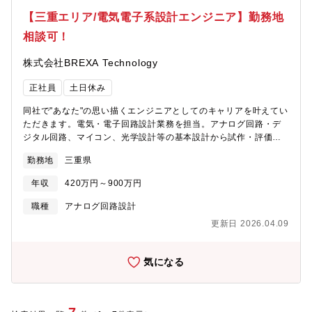
るツール】OrCAD/Altium Designer/CR5000/CR8000/ SPICE/
【三重エリア/電気電子系設計エンジニア】勤務地
E-CAD など
相談可！
株式会社BREXA Technology
正社員
土日休み
同社で"あなた"の思い描くエンジニアとしてのキャリアを叶えてい
ただきます。電気・電子回路設計業務を担当。アナログ回路・デ
ジタル回路、マイコン、光学設計等の基本設計から試作・評価ま
で幅広い業務案件があり、ご経験・スキル・ご希望に合わせて決
勤務地
三重県
めていきます。ぜひご面接にて直接お話をお聞かせください。同
社の抱える案件から希望キャリアを叶えるプランニングをいたし
年収
420万円～900万円
ます。【案件例】■大手完成車メーカーにおける月面走行車両の開
発 など上流案件の豊富さが同社の強みです。また、担当営業の
職種
アナログ回路設計
ほかに案件先にはリーダー、キャリアアドバイザー、人事と4方向
更新日 2026.04.09
からエンジニアをサポートする万全の体制が同社にはある為、技
術に集中できる環境です！
気になる