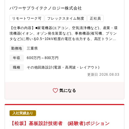
パワーサプライテクノロジー株式会社
リモートワーク可
フレックスタイム制度
正社員
【仕事の内容】■家電機器(エアコン、空気清浄機など)、産業・環
境機器(イオン、オゾン発生装置など)、事務機器(複写機、プリン
タなど)に用いる0.5~10kV程度の電圧を出力する、高圧トランス
の設計・開発業務をお任せします。【具体的にお任せする業務内
勤務地
三重県
容一例】■お客様の要求する入出力仕様に合わせた、高圧トランス
仕様の提案及び設計・開発業務■高圧トランスを構成する、樹脂成
年収
600万円～800万円
型ボビン、フェライトコア等の構造設計・開発業務■高圧トランス
の商品化・量産化業務【魅力】国内の複写機メーカに高圧電源を
職種
その他回路設計(電源・高周波・レイアウト)
納めており、国内トップシェア【配属先情報】■技術１部（部長）
更新日 2026.08.03
ー高圧トランス設計課（課長）ー高圧トランス設計１係、高圧ト
ランス設計２係【仕事に関するPR】■家電機器(エアコン、空気清
浄機など)、産業・環境機器(イオン、オゾン発生装置など)、事務
気になる
機器(複写機、プリンタなど)に用いる0.5~10kV程度の電圧を出力
する、高圧トランスの設計・開発業務をお任せします。【企業・
求人の特色】■パナソニック(株)から車載向けを除く電源・電源関
連部品の開発・製造・販売事業譲受を受け誕生した企業■高圧電源
入社実績あり
市場にて国内トップクラスのシェアを誇る電源メーカー
【松坂】基板設計技術者 (経験者)ポジション