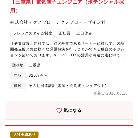
【三重県】電気電子エンジニア（ポテンシャル採
系・その他ツール】・AutoCAD【IT・web系スキル】Office 365
用）
株式会社テクノプロ テクノプロ・デザイン社
フレックスタイム制度
正社員
土日休み
【募集背景】同社では、顧客基盤であるメーカーに対して、製品
開発支援と共に様々な課題解決を行うことができる独自のポジシ
ョンを築いております。AI・IoT・DXの活用が急速に進む中で、
電子回路の高性能化も強く求められています。経験が浅い方でも
勤務地
三重県
OJTを通して教育いたしますので、ご活躍いただけるやる気のあ
る方を募集いたします。【テクノプロ・デザイン社について】同
年収
325万円～
社は年間売上が1,600億円を超える国内最大の技術ソリューション
企業・テクノプログループを牽引する中核企業です。テクノプ
職種
その他回路設計(電源・高周波・レイアウト)
ロ・デザイン社では7,000名を超えるエンジニアが上場企業を中心
更新日 2026.06.18
にソリューションサービスを提供しています。【業務内容】同社
のお客さまの開発現場で電気電子エンジニアとして開発業務に従
事していただきます。■案件事例工場内設備の電気制御設計・設備
気になる
の制御用のシーケンサのラダー設計・ベンダーとの製品制作に関
する打ち合わせ等・バイヤーからの図面確認・修正・設計した製
品の動作確認産業用インバータユニットの開発検証・制御回路
（インバータ制御）の評価・温度環境、結露環境における信頼性
入社実績あり
評価・基板の立上げ試験・仕様にもとづいた実機テスト【使用す