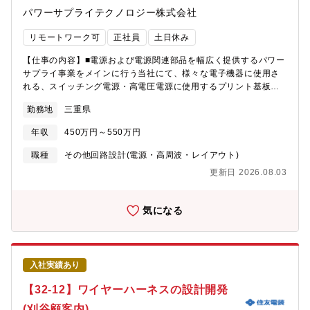
パワーサプライテクノロジー株式会社
リモートワーク可
正社員
土日休み
【仕事の内容】■電源および電源関連部品を幅広く提供するパワー
サプライ事業をメインに行う当社にて、様々な電子機器に使用さ
れる、スイッチング電源・高電圧電源に使用するプリント基板の
パターン設計をお任せいたします。【詳細】・図研CADシステム
勤務地
三重県
を用いた形状・効率・温度上昇特性に優れた、お客様の要求仕様
を満たすプリント基板のパターン設計【魅力】一生ものの設計ス
年収
450万円～550万円
キルを身に着けることができ、電源基板設計のプロへ成長できる
環境です。課題対策や社内外の折衝など大変な部分もあります
職種
その他回路設計(電源・高周波・レイアウト)
が、創造力と問題解決力を駆使して顧客要求に合致した製品を量
更新日 2026.08.03
産実現できた際の達成感と満足感が大きい仕事です。【募集背
景】スイッチング電源商品、高圧電源商品の事業拡大を図る【配
属先情報】■技術２部（部長）ー電源構造設計課（課長）ー電源構
気になる
造設計係【企業・求人の特色】■パナソニック(株)から車載向けを
除く電源・電源関連部品の開発・製造・販売事業譲受を受け誕生
した企業■高圧電源市場にて国内トップクラスのシェアを誇る電源
メーカー
入社実績あり
【32-12】ワイヤーハーネスの設計開発
(刈谷顧客内)