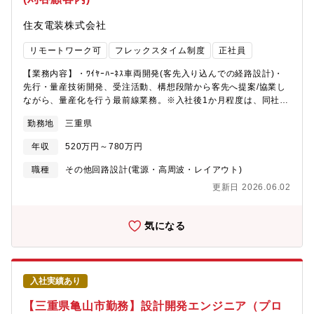
住友電装株式会社
リモートワーク可
フレックスタイム制度
正社員
【業務内容】・ﾜｲﾔｰﾊｰﾈｽ車両開発(客先入り込んでの経路設計)・
先行・量産技術開発、受注活動、構想段階から客先へ提案/協業し
ながら、量産化を行う最前線業務。※入社後1か月程度は、同社刈
谷技術センターで導入教育を実施します。【入社後のキャリアイ
勤務地
三重県
メージ】3年を目途に担当として開発の構想から量産までの設計業
務を経験し顧客の思想や仕事の進め方を学びます。その後、設計
年収
520万円～780万円
主担当として設計業務全般を担当。また小チームのリーダーとし
て業務を進めマネジメントを習得して頂きます。【採用背景・Ｐ
職種
その他回路設計(電源・高周波・レイアウト)
Ｒ情報】最先端の自動車部品開発を車輌構想段階から量産までの
更新日 2026.06.02
設計業務が経験でき、国内外の顧客に対しグローバルに活躍出来
る。【採用希望層】担当者
気になる
入社実績あり
【三重県亀山市勤務】設計開発エンジニア（プロ