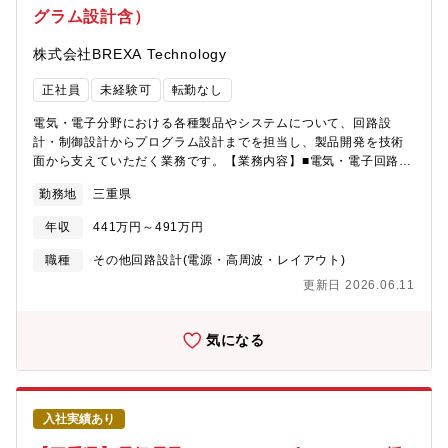
グラム設計含）
株式会社BREXA Technology
正社員
未経験可
転勤なし
電気・電子分野における各種製品やシステムについて、回路設
計・制御設計からプログラム設計までを担当し、製品開発を技術
面から支えていただく業務です。【業務内容】■電気・電子回路設
計製品に求められる性能や安全性を満たすため、電源回路や信号
勤務地
三重県
回路などの設計を行っていただきます。■制御・プログラム設計マ
イコンや制御装置向けのプログラムを作成し、製品が安定して動
年収
441万円～491万円
作するよう制御を実装します。■仕様検討・設計評価要求仕様をも
とに設計内容を検討し、評価・検証を通じて設計の妥当性を確認
職種
その他回路設計(電源・高周波・レイアウト)
していきます。■試作・評価・改善業務試作品の動作確認や評価を
更新日 2026.06.11
行い、発生した課題を設計へ反映しながら完成度を高めます。■関
係部門との技術連携製造部門や品質部門などと連携し、量産性や
品質を考慮した設計を進めていただきます。【PR】◎設計からプ
気になる
ログラムまで一貫して携わっていただくことで、電気・電子分野
における幅広く実践的な技術力を身につけていただけます。◎社
会インフラや産業を支える製品開発に関わることで、技術を通じ
た社会貢献を実感していただけます。◎高度な技術と品質が求め
入社実績あり
られる環境の中で経験を積むことで、エンジニアとして着実な成
長を目指していただける環境が整っております。【機械系・電気