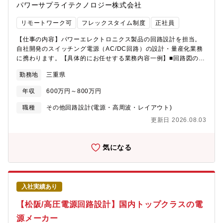
パワーサプライテクノロジー株式会社
リモートワーク可
フレックスタイム制度
正社員
【仕事の内容】パワーエレクトロニクス製品の回路設計を担当。
自社開発のスイッチング電源（AC/DC回路）の設計・量産化業務
に携わります。【具体的にお任せする業務内容一例】■回路図の作
成・出図業務、VA/VE設計検討■動作確認・設計検証（熱検証/ノ
勤務地
三重県
イズ対策）※経験に応じて担当■フェイルセーフ制御評価、デザイ
ンレビュー■顧客や取引先、他部署との折衝・仕様調整【働きやす
年収
600万円～800万円
い環境】■社内外の折衝業務も経験でき、技術とビジネススキルの
両方を磨くことが可能です。【配属先情報】技術2部（部長）ー電
職種
その他回路設計(電源・高周波・レイアウト)
源設計1課（課長）ー電源設計1係または 電源設計2課（課長）ー
更新日 2026.08.03
電源設計係【仕事に関するPR】パワーエレクトロニクス製品の回
路設計を担当。自社開発のスイッチング電源（AC/DC回路）の設
計・量産化業務に携わります。【企業・求人の特色】■パナソニッ
気になる
ク(株)から車載向けを除く電源・電源関連部品の開発・製造・販売
事業譲受を受け誕生した企業■高圧電源市場にて国内トップクラス
のシェアを誇る電源メーカー ■東京証券取引所上場企業 nms HD
のグループ企業
入社実績あり
【松阪/高圧電源回路設計】国内トップクラスの電
源メーカー