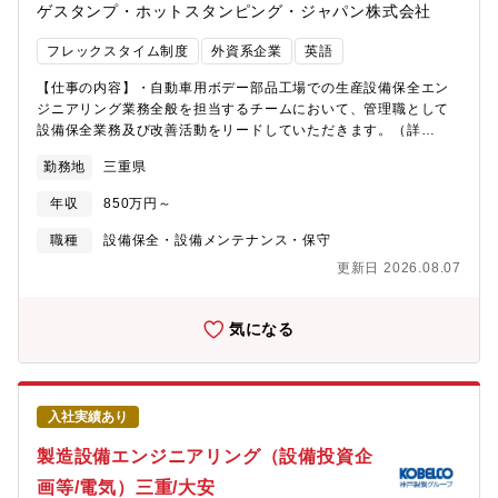
ゲスタンプ・ホットスタンピング・ジャパン株式会社
フレックスタイム制度
外資系企業
英語
【仕事の内容】・自動車用ボデー部品工場での生産設備保全エン
ジニアリング業務全般を担当するチームにおいて、管理職として
設備保全業務及び改善活動をリードしていただきます。（詳
細）・工場、事務所インフラ設備の保守管理・環境維持管理・プ
勤務地
三重県
レス機、加熱炉、レーザー加工機、溶接設備など生産設備の予防
保全、事後保全・新規設備設置、既存設備移動の実行、管理・10
年収
850万円～
名程度のチームメンバーのマネジメントと技術指導・課全体の予
実算管理【部署】保全課
職種
設備保全・設備メンテナンス・保守
更新日 2026.08.07
気になる
入社実績あり
製造設備エンジニアリング（設備投資企
画等/電気）三重/大安