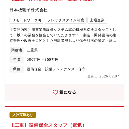
日本板硝子株式会社
リモートワーク可
フレックスタイム制度
上場企業
【業務内容】津事業所設備システム課の機械系保全スタッフとし
て、以下の業務を担当していただきます：・製造・開発設備の維
持管理や改善を目的とした設計業務および保全計画の策定・建
物、道路、その他工作物などの営繕関係の維持管理、ならびに投
勤務地
三重県
資計画の立案と実行・工事会社の手配から現場指示までを含む工
事安全の統括管理・新規事業展開に伴う製造設備の新設などのプ
年収
500万円～750万円
ロジェクト推進【将来任せる可能性のある業務およびキャリアプ
ラン】まずは設備システム課の機械系保全スタッフとしてご活躍
職種
設備保全・設備メンテナンス・保守
いただきます。その後、以下のようなキャリアパスを描くことが
更新日 2026.07.07
可能です：・課長代理や課長などのマネジメントポジションでの
活躍・保全分野のスペシャリストとして職務を深化・設計部門で
のスキルの拡大・事業所におけるマネジメント範囲を広げ、将来
気になる
的には事業所長へのキャリアアップ個々の適性や希望を考慮し、
最適なキャリア形成プランを提供します。【組織のミッション】
事業支援部のミッションは、コンパクトで機能的な体制のもと、
「事業の場」および「働く場」として快適な事業所を提供するこ
入社実績あり
とで、当社事業の発展に貢献することです。津事業所の設備シス
テム課もこのミッションを基盤に活動しています。【配属部署】
【三重】設備保全スタッフ（電気）
クリエイティブ・テクノロジー事業部門 事業支援部 四日市事