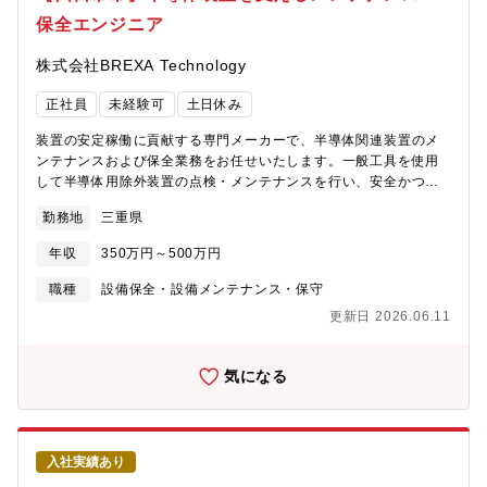
保全エンジニア
株式会社BREXA Technology
正社員
未経験可
土日休み
装置の安定稼働に貢献する専門メーカーで、半導体関連装置のメ
ンテナンスおよび保全業務をお任せいたします。一般工具を使用
して半導体用除外装置の点検・メンテナンスを行い、安全かつ安
定した稼働を維持する業務です。【業務内容】①半導体除外装置
勤務地
三重県
のメンテナンス・保全作業装置の状態を確認し、不具合の予防や
修理対応を行います。②一般工具を使用した部品の調整・交換作
年収
350万円～500万円
業ドライバーやレンチなどの基本的な工具を使い、装置を整備し
ます。③装置の点検・動作確認メンテナンス後に、装置が正常に
職種
設備保全・設備メンテナンス・保守
動作するかを確認します。④その他付随業務作業記録の作成や、
更新日 2026.06.11
現場の整理整頓など関連業務も担当します。
気になる
入社実績あり