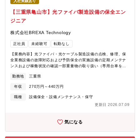
入社実績あり
【三重県亀山市】光ファイバ製造設備の保全エン
ジニア
株式会社BREXA Technology
正社員
未経験可
転勤なし
【業務内容】光ファイバ・光ケーブル製造設備の点検、修理、保
全業務設備の故障対応および予防保全の実施設備の定期メンテナ
ンスおよび稼働状況の確認一部重量物の取り扱い（専用台車を使
用）高所作業における設備点検・保守（専用足場を使用）製造部
勤務地
三重県
門や関連部署との連携・調整業務安全管理を徹底した設備保全作
業の実施【使用ツール】一般工具、MsOffice【産業】その他【製
年収
270万円～440万円
品】自社設備【工程】フィールドエンジニア
職種
設備保全・設備メンテナンス・保守
更新日 2026.07.09
気になる