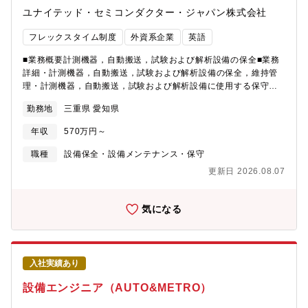
や短期の出張）・保全チーム（製造設備の管理企画）：4名・保全
ユナイテッド・セミコンダクター・ジャパン株式会社
係（製造設備の管理実行）：45名（技能職）＜エンジニアリング
チーム（電気）の3室合計値の構成＞・新卒採用12名・中途採用4
フレックスタイム制度
外資系企業
英語
名・20代1名・30代7名・40代3名・50代5名【設備部門のミッシ
ョン】素形材製品の製造部門に対して、KOBELCO製品を安定・
■業務概要計測機器，自動搬送，試験および解析設備の保全■業務
安心して市場へ供給し続けられるように以下ミッションを掲げて
詳細・計測機器，自動搬送，試験および解析設備の保全，維持管
います。①競争力のある設備を計画、建設して供給すること②設
理・計測機器，自動搬送，試験および解析設備に使用する保守部
備の機能を最大限発揮し続けられるように設備を保全し管理する
品の管理
勤務地
三重県 愛知県
こと【大安設備室のミッション】設備部門のミッションの下、大
安製造所における溶解炉、プレス、加工機の新規導入、改造工事
年収
570万円～
を製造部門と計画していきます。時には数億円規模の投資を予算
化して、建設していきます。これにより、工場の競争力強化に貢
職種
設備保全・設備メンテナンス・保守
献することがミッションです。また、現在は工場のCN化やロボッ
更新日 2026.08.07
ト導入による自動化に向けた技術導入や設備導入の検討を進め、
将来の工場の姿を形成していくことにも携わっています。加えて
経年劣化した建屋やユーティリティ設備の診断を行い、適正に更
気になる
新計画を策定し実行します。【キャリアパス】基本的には1年を目
安に設備エンジニアリングのリーダーとなることを期待します。
その他、CNやDX関連など大型プロジェクトへのアサインや、他
事業所設備室でのリーダーや管理職、有期で海外関係会社（米
入社実績あり
国、中国）への派遣エンジニアとしての異動可能性もございま
す。【魅力・やりがい】・発注者の立場から、自社設備の設備投
設備エンジニア（AUTO&METRO）
資の工事計画（予算策定、設計、積算、施工計画、稟議申請）と
工事管理（安全、品質、環境、コスト）の全工程に関わることが