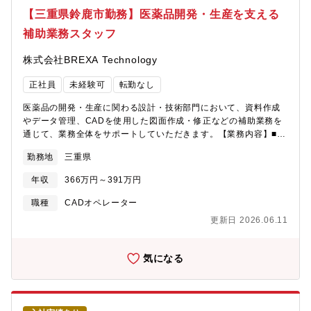
【三重県鈴鹿市勤務】医薬品開発・生産を支える
補助業務スタッフ
株式会社BREXA Technology
正社員
未経験可
転勤なし
医薬品の開発・生産に関わる設計・技術部門において、資料作成
やデータ管理、CADを使用した図面作成・修正などの補助業務を
通じて、業務全体をサポートしていただきます。【業務内容】■設
計・技術部門の補助業務担当者の指示のもと、各種資料作成やデ
勤務地
三重県
ータ整理など、日常業務のサポートを行っていただきます。■CAD
オペレーション業務設備やレイアウトなどの図面作成・修正を行
年収
366万円～391万円
い、設計業務を技術面から支えていただきます。■書類・データ管
理図面や技術資料、関連データの管理・更新を行い、業務が円滑
職種
CADオペレーター
に進むようサポートします。■関係部門との連携設計・技術部門を
更新日 2026.06.11
中心に、関連部署と連携しながら補助業務を進めていただきま
す。【PR】◎補助業務を通じて、医薬品開発・生産に関わる専門
的な知識や業務の流れを学んでいただけます。◎CADを使用した
気になる
業務に携わることで、実務に即したCADスキルを身につけていた
だけます。◎人々の健康を支える分野に関わることで、社会貢献
性の高い仕事に携わっている実感を得ていただけます。【機械
系・電気系・その他ツール】・AutoCAD