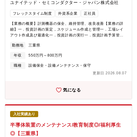
ユナイテッド・セミコンダクター・ジャパン株式会社
可能です。また、製造設備を新たな技術導入探索から実機設計、
建設、試運転、営業運転まで一貫して対応可能です。・上司との
フレックスタイム制度
外資系企業
正社員
距離も近く、入社年次が若いうちから自身の意見や工夫がダイレ
クトに反映されます。また、能力と意欲次第で重要な案件へのチ
【業務の概要】計測機器の保全、維持管理、改良改善【業務の詳
ャレンジも可能です。・設備投資業務を通じて会社や製品の競争
細】一．投資計画の策定，スケジュール作成と管理一．工場レイ
力を高め、経営層に収益に貢献する取り組みを直接説明する機会
アウト作成及び最適化一．投資計画の実行一．投資計画予算管理
があり、スキルアップが可能な環境です。・実際に設備を使う現
一．投資案件の検収及び稼動管理一．計測機器，自動搬送，試験
勤務地
三重県
場担当者から「使いやすくなった」「もっとこうしてほしい」と
および解析設備の保全，維持管理，改良改善一．計測機器，自動
いった生の声をもらうことができ、自身の仕事が現場に役立って
搬送，試験および解析設備に使用する保守部品の管理一．計測機
年収
550万円～800万円
いることを実感できます。・設備という“武器”を通じて、経営層と
器，自動搬送，試験および解析設備のメンテナンス設計，改善
現場の両方と深く関わりながら、会社の成長に貢献している手応
一．計測機器，自動搬送，試験および解析設備で使用する計測機
職種
設備保全・設備メンテナンス・保守
えを得られるのが、この仕事の大きな魅力です。
器等の校正管理一．計測機器，自動搬送，試験および解析設備の
更新日 2026.08.07
投資計画に基づいた設備導入と立ち上げ業務一．計測機器，自動
搬送，試験および解析設備の設備補繕費削減とコスト管理
気になる
入社実績あり
半導体装置のメンテナンス/教育制度◎/福利厚生
◎【三重県】