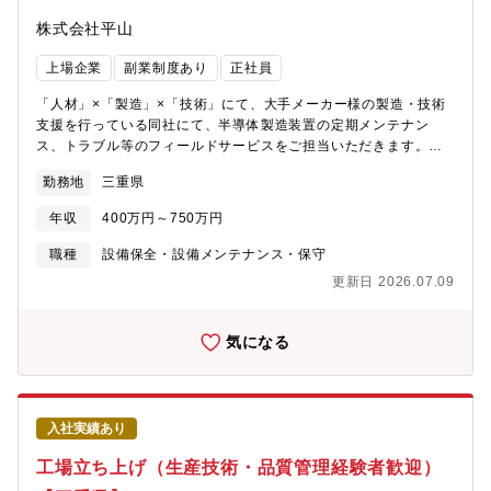
株式会社平山
上場企業
副業制度あり
正社員
「人材」×「製造」×「技術」にて、大手メーカー様の製造・技術
支援を行っている同社にて、半導体製造装置の定期メンテナン
ス、トラブル等のフィールドサービスをご担当いただきます。※
ご経験により、他案件に配属となる場合もございます。【活躍さ
勤務地
三重県
れている方のイメージ】■キャリアアップしていきたい方！■自身
のスキルを様々な現場でさらに磨いていきたい方！
年収
400万円～750万円
職種
設備保全・設備メンテナンス・保守
更新日 2026.07.09
気になる
入社実績あり
工場立ち上げ（生産技術・品質管理経験者歓迎）