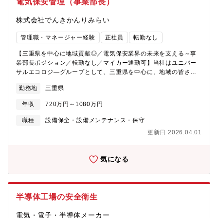
電気保安管理（事業部長）
株式会社でんきかんりみらい
管理職・マネージャー経験
正社員
転勤なし
【三重県を中心に地域貢献◎／電気保安業界の未来を支える～事
業部長ポジション／転勤なし／マイカー通勤可】当社はユニバー
サルエコロジ―グループとして、三重県を中心に、地域の皆さま
が安心して電気を利用できるように、電気設備の保安管理業務を
勤務地
三重県
行っています。お客様第一主義により、高い技術力と迅速なサー
ビスを提供しています。■業務内容：・電気保安管理事業を拡大し
年収
720万円～1080万円
ていくなかで、事業責任者としてメンバーの教育や顧客対応のマ
ネジメント業務に携わっていただきます。・工場や商業施設、太
職種
設備保全・設備メンテナンス・保守
陽光発電所などに設置された高圧受変電設備の保安点検業務が事
更新日 2026.04.01
業部の業務となります。【変更の範囲：当社業務全般】■業務詳
細：・月次点検・年次点検業務、継電器試験業務、使用前自己確
認検査業務などの一部実務・保安計画の策定・保安管理メンバー
気になる
の指導育成や目標管理・親会社からの案件対応・対応エリア拡大
のための新拠点開発電気保安業界の未来を支える会社へ、代表と
共にその基盤をつくっていただく役割をお任せします。■配属先に
ついて：正社員４名、非常勤職員３名の計7名で構成されていま
半導体工場の安全衛生
す。■当社について：・当社は事業発展のために、2022年に大手
電機グループのユニバーサルエコロジ―グループの一員となりま
電気・電子・半導体メーカー