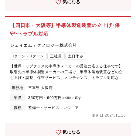
気になる
で話好き」なこと。 分からないことがあればすぐに聞ける雰囲気
支社業務支援などの実施・施工会社、保守会社、メーカ等との協
で、ギスギスした人間関係とは無縁です。■ グループの強み「ワ
業の実施なお、これまでの業務経験や保有スキルに応じ、付与業
ンストップサービス」私たちは点検して終わりではありません。
務内容を決定します。また、必要に応じ、送変電研修所（日進
不具合があれば、グループ会社（ENEUP）と連携して「改修工
市）にて一定期間の研修を実施のうえ、配属箇所にて業務付与を
事」まで提案・実施できます。 「悪い箇所を見つけるだけでな
【四日市・大阪等】半導体製造装置の立上げ･保
行います。【募集背景】送電線や変電所は、地域の理解があって
く、直して安全にする」ところまで関われるため、お客様からの
守･トラブル対応
こそ存在できる設備です。またこれらの設備を活用した電力の安
信頼が厚く、技術者としてのやりがいもひとしおです。 ■雇用
定供給は、地域のお客さまの日々の生活やビジネスを支えて行く
主：株式会社でんきかんりみらい※扇港電機グループ（ユニバー
ジェイエムテクノロジー株式会社
ものです。より地域と共存・貢献していくために、各地域に根付
サルエコロジー株式会社）のグループ会社です。
いた人材を募集します。【配属部署について】中部電力パワーグ
Iターン・Uターン
正社員
土日休み
リッド株式会社は、２０２０年４月、送配電事業会社として、中
部電力株式会社から分社して誕生しました。当社は、災害に強い
【世界トップクラスの半導体メーカーの受注に応える仕事です】
電力系統を構築し、お客さまに高品質・安価で安定的な電力をお
取引先の半導体製造メーカーの工場で、半導体製造装置などの立
届けすることに取り組んでいます。今回の応募部署である『送変
ち上げ・調整、保守サービス、メンテナンス、トラブル対応など
電部門（当社管内各支社）』は、これらを実現するための設備の
をお任せします。訪問型と常駐型の2つの勤務形態があり、希望や
内、変電所や送電線等の送変電設備を維持・建設する役割を担っ
勤務地
三重県 大阪府
経験を考慮して決定します。【二つの働き方】■訪問型（依頼ごと
ています。当社管内（愛知・静岡・三重・岐阜・長野）に配置し
に現場へ）全国各地のお客さまからいただく作業の依頼に対し
ている支社の変電グループ・送電グループでは，変電所や送電鉄
年収
350万円～600万円
※経験に応ず
て、随時対応します。一人で訪問することもあれば、チームで訪
塔などの既存設備の保守（巡視・点検・補修の総称）や新たな設
問することも。作業内容を確認し、必要部品の準備、スケジュー
職種
整備士・サービスエンジニア
備の建設を行っています。また、愛知県名古屋市にある基幹系統
ル調整などを行った後で、お客さま先に訪問し作業します。作業
建設センター・エンジアリングセンターでは、送変電設備の大規
更新日 2024.11.18
は軽微なものであれば数日程度ですが、装置立ち上げなどの場
模工事や技術検討を専門的に実施しています。＜参考＞各グルー
合、納品後に稼働するところまで見届けるため、数カ月かかるこ
プは、30～50名程度のメンバーで構成されており，「設備保守」
ともあります。出張が長い場合、マンスリー賃貸などを会社が用
気になる
「設備建設」など，実施業務単位でチーム編成をしています。
意します。■常駐型（特定のお客さま先で業務）お客さま先に一定