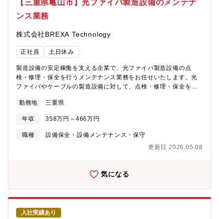
【三重県亀山市】光ファイバ製造設備のメンテナ
ンス業務
株式会社BREXA Technology
正社員
土日休み
製造設備の安定稼働を支える企業で、光ファイバ製造設備の点
検・修理・保全を行うメンテナンス業務をお任せいたします。光
ファイバやケーブルの製造設備に対して、点検・修理・保全を中
心としたメンテナンス業務を行い、設備の安定稼働と安全な作業
勤務地
三重県
環境を維持していただきます。【業務内容】①製造設備の点検・
修理・保全日常的な点検や定期メンテナンス、故障時の修理対応
年収
358万円～466万円
を行います。②異常や故障の早期発見と対応設備の異常をいち早
く察知し、トラブルを未然に防ぎます。③重量物の取り扱い作業
職種
設備保全・設備メンテナンス・保守
（専用台車使用）安全に配慮しながら、専用台車を使って重量物
更新日 2026.05.08
を移動します。④高所作業（専用足場使用）安全装備を使用し、
設備の高所部分の点検・修理を行います。⑤安全管理と安定稼働
の確保作業中の安全を最優先に、設備の安定稼働を支えます。⑥
気になる
他部署との連携・コミュニケーション製造部門などと連携し、ス
ムーズな業務進行を図ります。⑦作業記録や点検結果の報告・共
有作業内容を正確に記録し、チーム内で情報を共有します。
入社実績あり