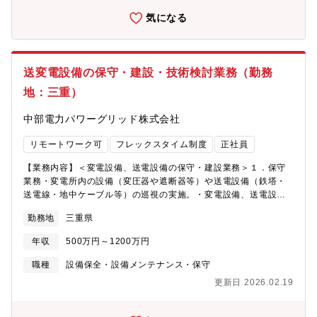
門”としてお客さまと直に接し、社会のニーズやご期待に迅速・的
指しませんか？工場、商業施設、太陽光発電所などの高圧受変電
気になる
確にお応えすることができます。○当社は、更なる高品質・安価で
設備（キュービクル）の点検・試験業務をお任せします。【具体
安定的な電力供給を実現するため、業務変革を進めています。他
的な業務】■月次点検：お客様の設備を訪問し、外観点検や計器の
社での多様な経験を踏まえ、当社の業務変革をリードいただくこ
数値確認、報告書の作成。■ 年次点検：停電させて行う精密点
とで、お客さま・地域に貢献することができます。
検。リレー試験や清掃などをチームで行います。■ 竣工検査：新
送変電設備の保守・建設・技術検討業務（勤務
設設備の試験・検査業務。■ 緊急対応：遠隔監視システムのアラ
地：三重）
ート対応（24時間監視センターと連携）。【未経験でも安心の理
由】入社後は、先輩社員の点検に同行することからスタート。
中部電力パワーグリッド株式会社
「見て覚えろ」ではなく、計器の使い方から丁寧に教えます。
2025年完成の新社屋には実技練習場も完備！【雰囲気・人間関
リモートワーク可
フレックスタイム制度
正社員
係】配属先は、配属先は、正社員3名、非常勤職員3名の計6名で、
幅広い年齢層のメンバーが活躍中です。「有給などしっかりお休
【業務内容】＜変電設備、送電設備の保守・建設業務＞１．保守
みが取れる」「残業が少ない」といった働きやすさに魅力を感じ
業務・変電所内の設備（変圧器や遮断器等）や送電設備（鉄塔・
て入社した人が多いです。電気業界未経験で入社した社員もいま
送電線・地中ケーブル等）の巡視の実施。・変電設備、送電設備
す。話好きで柔らかい雰囲気の社員が多いので、職場には馴染み
の健全性を確認するための点検などに必要な資機材の発注および
やすいと考えています。【働く環境】 ■ 「技術屋社長」が率いる
勤務地
三重県
保守会社への手配の実施。・変電設備、送電設備の健全性を確認
専門家集団代表の西村は「電験二種」「エネ管」「第一種電気工
するために保守会社が実施する作業の管理の実施。・直営作業の
事士」などを持つトップエンジニア。 「未経験だけど電気のプロ
年収
500万円～1200万円
実施（保守業務の一部）２．建設業務・変電設備（変圧器や遮断
になりたい」という熱意があれば、社長自らがノウハウを伝授し
器等）や送電設備（鉄塔・送電線・地中ケーブル等）の建設（改
職種
設備保全・設備メンテナンス・保守
ます。実際に異業種から独学で電験三種を取り、同社で一人前の
修・新設）のための設備設計、工事設計の実施。・施工会社への
技術者になった先輩（入社2年目）も活躍中です。■ 少数精鋭で温
更新日 2026.02.19
工事発注、必要資材の発注、社内外関係箇所との調整対応の実
かいチーム配属先は正社員2名、非常勤3名の計5名チーム。20代
施。・工事施工管理業務の実施。＜変電、送電設備の技術検討業
～ベテランまで幅広い年齢層ですが、共通しているのは「穏やか
務＞・設備維持管理業務の効率検討、新技術・用品の適用検討、