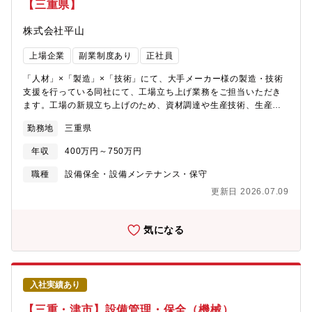
【三重県】
株式会社平山
上場企業
副業制度あり
正社員
「人材」×「製造」×「技術」にて、大手メーカー様の製造・技術
支援を行っている同社にて、工場立ち上げ業務をご担当いただき
ます。工場の新規立ち上げのため、資材調達や生産技術、生産管
理、品質管理品質保証のみのご経験のある方もご応募ください。
勤務地
三重県
※ご経験により、他案件に配属となる場合もございます。【活躍
されている方のイメージ】■キャリアアップしていきたい方！■自
年収
400万円～750万円
身のスキルを様々な現場でさらに磨いていきたい方！
職種
設備保全・設備メンテナンス・保守
更新日 2026.07.09
気になる
入社実績あり
【三重・津市】設備管理・保全（機械）