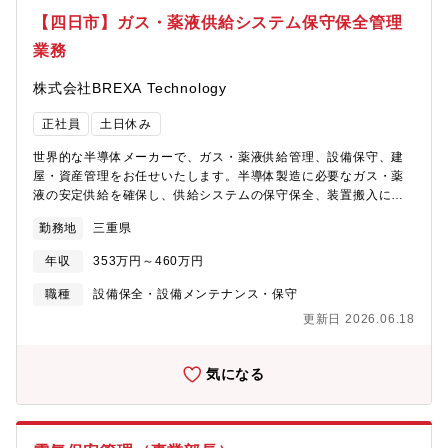
【四日市】ガス・薬液供給システム保守保全管理
業務
株式会社BREXA Technology
正社員
土日休み
世界的な半導体メーカーで、ガス・薬液供給管理、設備保守、建
屋・資産管理をお任せいたします。半導体製造に必要なガス・薬
液の安定供給を確保し、供給システムの保守保全、装置搬入に伴
う機械連絡・現場説明、建屋管理、固定資産管理、調達申請、工
勤務地
三重県
事概算見積などを行う業務です。【業務内容】①ガス・薬液安定
供給業務全般半導体製造に不可欠なガスや薬液を安定して供給す
年収
353万円～460万円
るための管理を行います。②供給システムの保守保全ガス・薬液
供給設備の点検やメンテナンスを実施し、トラブルを未然に防ぎ
職種
設備保全・設備メンテナンス・保守
ます。③装置搬入にかかる機連現説業務新規装置の搬入時に、機
更新日 2026.06.18
械連絡や現場説明を担当します。④建屋管理業務製造施設の建屋
を安全かつ効率的に管理します。⑤固定資産管理・検収・計上・
調達申請資産の管理や検収、計上、必要な調達申請を行います。
気になる
⑥工事概算見積業務設備工事に関する概算見積を作成し、コスト
管理に貢献します。