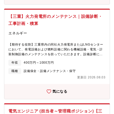
【ポジションの魅力】・地域の電力の安定供給に貢献すること
期間常駐し、半導体製造装置や工場内の機械に関して、トラブル
で、お客さまの日常やビジネスを支えることができます。・大規
対応や定期メンテナンスを担当いただきます。自社のメンバーが
模設備である送変電設備の保守業務、建設業務に携わることで、
数人～十数人の体制で常駐しているので、先輩と一緒にチームで
多くの関係会社（メーカ，請負会社など）や他部門関係者をまと
【三重】火力発電所のメンテナンス｜設備診断・
作業します。難易度の低い作業もあるため、エンジニアとしての
める役割を担い、プロジェクトマネジメント力を向上させること
工事計画・積算
経験が浅い方は常駐型の業務で経験を重ねていただきます。常駐
ができます。
先は、本社や支社の近隣となり、通勤時は直行直帰となります。
エネルギー
【入社後は･･･？】■座学研修（1週間程度）会社規定や社内システ
ムの使い方などを学びます。※これまでの経験や担当業務によっ
て研修期間は異なります■先輩と一緒に常駐・同行研修後は先輩に
【期待する役割】三重県内の同社火力発電所またはLNGセンター
同行し、アシスタントとして仕事の内容を覚えていきます。常駐
において、発電設備および燃料設備に関わる機械設備・電気・計
型の場合は、先輩と一緒のチームで作業を分けてもらいながら、
装制御設備のメンテナンスを担っていただきます。設備診断によ
一緒にメンテナンスなどを担当していただきます。分からないこ
る不具合の把握から、工事計画の立案、設計・積算、そして工事
とがあればすぐに先輩や上長に相談できる環境です！■「一人前」
年収
400万円～1000万円
管理までを一貫して担当し、メンテナンス業務に係る発電所総括
になったら1人で訪問型業務も修理内容や期限の管理などを一通り
も担う、現場第一線の中核ポジションです。総出力480万kW級の
職種
設備保全・設備メンテナンス・保守
習得し、段取りを1人で組み立てられるようになると「一人前」。
大容量LNG火力である川越や、系統用蓄電池の実証も進む四日市
1人でお客さま先に向かう訪問型の作業もお任せします。※入社前
更新日 2026.08.03
など、高効率かつ低環境負荷の拠点で、確実に電気を届けるとい
の経験によっては、最初から訪問型業務をお任せすることもあり
う使命を支えていただきます（担当～課長代理）。【職務内容】■
ます20代～50代まで幅広い層の社員が在籍。5年、10年と長く活
発電設備・燃料設備（LNG設備・石炭設備等）に関わる機械設備
気になる
躍している先輩も多数います。男性の比率が多いものの、女性の
の設備診断、工事計画、設計・積算、工事管理■電気・計装制御設
エンジニアも活躍しています！同社が扱う装置や機械はとてもデ
備の設備診断、工事計画、設計・積算、工事管理■メンテナンス業
リケート。一番の大敵は“ホコリ”です。そのため、現場では何重に
務に係る発電所総括※現場第一線で設備に直接触れながら、不具
も密閉されたクリーンルームの中で作業が行われている場合もあ
合の原因調査から修理方法の検討、工事の計画・積算、協力会社
ります。修理や補修などが必要な時にも外に運び出すことができ
電気エンジニア (担当者～管理職ポジション)【三
を含む工程・安全管理まで一貫して担います。【募集背景】同社