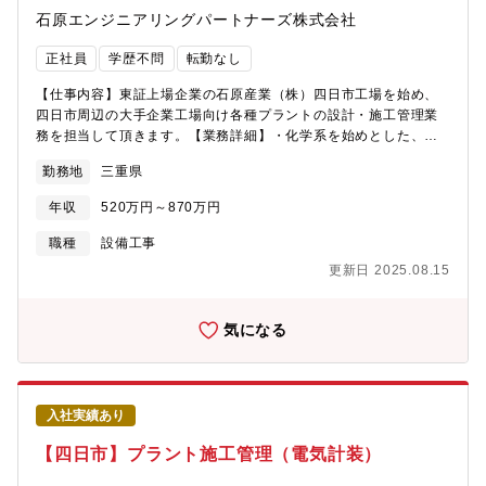
石原エンジニアリングパートナーズ株式会社
正社員
学歴不問
転勤なし
【仕事内容】東証上場企業の石原産業（株）四日市工場を始め、
四日市周辺の大手企業工場向け各種プラントの設計・施工管理業
務を担当して頂きます。【業務詳細】・化学系を始めとした、各
種プラントでの電気と計装工事の設計・施工管理です。・協力会
勤務地
三重県
社の方々が働く現場管理（安全・品質・工程管理）が主となりま
す。・営業活動のサポートとして見積作成業務があります。・発
年収
520万円～870万円
注者・協力会社との調整業務があります。【仕事の特徴】◇業務
の約9割が四日市で、転勤はありません◇工期は1週間～6ヶ月とな
職種
設備工事
っています。◇現場とデスクワークの割合は、6：4程度です。◇
更新日 2025.08.15
現地に事務所がある場合は、原則直行直帰となります。本社より
近い現場の場合は社内にて業務となります。【働きやすい環境】
◇年間休日124日（土日祝休み）◇直行直帰OKで柔軟な働き方◇
気になる
転勤なし◇車通勤可（駐車場完備）【充実の資格支援制度】資格
受験料の支給、受験のための講習会費用も負担します。また不定
期ですが、部署での勉強会も開催しており、スキルアップが目指
せます。※試験日は休日の場合、振替出勤として振休を取得頂き
入社実績あり
ます。【組織構成】電気計装部には、15名（本部長、副本部長、
部長、副部長、グループリーダー、マネージャー、主任、スタッ
【四日市】プラント施工管理（電気計装）
フ8名）が在籍しています。【当社の特徴】◇2012年1月に石原化