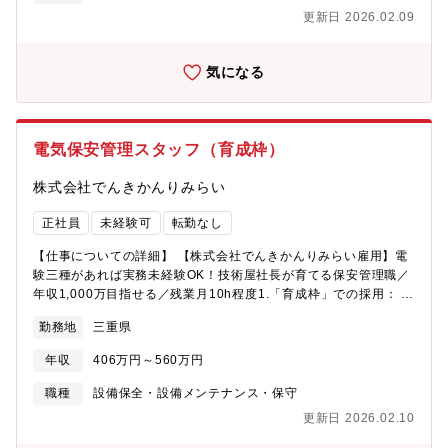
非常災害や停電発生時の復旧対応 等なお、これまでの業務経
更新日 2026.02.09
験や保有スキルに応じ、付与業務内容を決定します。配電設備の
設計や保守業務からスタートいただくケースが多いです。その後
は、適性に合わせて業務をお任せします。残業：月平均20時間※
気になる
宿直業務に従事いただく可能性もございます。●配属組織のミッシ
ョン中部電力パワーグリッド株式会社は、２０２０年４月、送配
電事業会社として、中部電力株式会社から分社して誕生しまし
た。当社は、災害に強い電力系統を構築し、お客さまに高品質・
電気保安管理スタッフ（育成枠）
安価で安定的な電力をお届けすることに取り組んでいます。今回
の応募部署である『配電部門』は、これらを実現するための設備
株式会社でんきかんりみらい
の内、電柱や電線等の配電設備を建設・保守する役割を担ってい
ます。当社管内に配置している支社または営業所の配電建設グル
正社員
未経験可
転勤なし
ープでは、配電設備の建設に係る業務を担当しています。また、
配電運営グループでは、配電設備の保守・運用に係る業務を担当
【仕事についての詳細】 【株式会社でんきかんりみらい雇用】電
しています。＜参考＞各グループは、20～60名程度のメンバーで
験三種があれば実務未経験OK！技術屋社長が育てる保安管理職／
構成されており、「設計」、「設備保守」など、実施業務単位で
年収1,000万目指せる／残業月10h程度1.「育成枠」での採用： 資
チーム編成をしています。●募集背景再生可能エネルギーの大量導
格はあるけど実務経験がない方も大歓迎。新事務所には実技練習
勤務地
三重県
入といった環境変化への対応、またＤＸ等の最新技術を導入した
場も完備予定。2.社長が「電験二種」ホルダー： 社長自身がバリ
生産性向上等の取り組み等により、更なる高品質・安価な電力供
バリの技術者です。現場の苦労を理解しており、直接指導も受け
年収
406万円～560万円
給の実現を目指しています。そのため、現職でのご経験を活か
られる「技術者にとって理想の環境」です。3.将来のキャリア：
し、地域に根差した電力の安定供給にご活躍いただくとともに、
未経験スタートから、将来的には部長職（年収1,000万円超）や独
職種
設備保全・設備メンテナンス・保守
意欲的に業務の変革にも取り組んでいただける方を募集していま
立開業を目指すことも可能です。4.働きやすさ： 転勤なし、残業
更新日 2026.02.10
す。●仕事の魅力○発電所から運ばれる電気を、お客さまの元に確
少なめ、年間休日122日。単身赴任等の場合は家賃全額会社負担！
実にお届けする役割を担う配電部門。“お客さまに一番近い技術部
【仕事内容】地域の電力インフラを守る「電気のドクター」を目