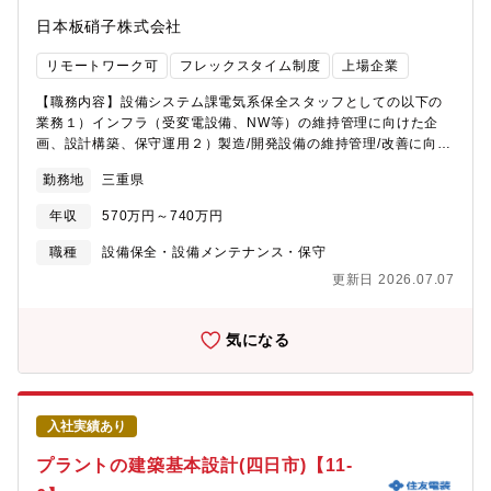
業所 設備システム課【業務のやりがい・魅力】・事業を支える
日本板硝子株式会社
インフラ整備や製造・開発設備の維持管理、改善は、新規事業や
既存事業の拡大・発展に欠かせない重要な役割を果たしま
リモートワーク可
フレックスタイム制度
上場企業
す。 ・設備機器を通じて、当社独自の製品、技術、開発に携わ
るやりがいのある業務です。・既存の技術にとらわれず、新たな
【職務内容】設備システム課電気系保全スタッフとしての以下の
技術改善に挑戦することで、自身のスキルや専門性をさらに向上
業務１）インフラ（受変電設備、NW等）の維持管理に向けた企
させることができます。
画、設計構築、保守運用２）製造/開発設備の維持管理/改善に向け
た設計業務３）事業所付帯設備（空調、照明等）の維持管理４）
勤務地
三重県
工事会社手配から現場指示等の管理監督業務５）新規事業の展開
にかかわる製造設備の新設等のプロジェクト業務【将来任せる可
年収
570万円～740万円
能性のある業務およびキャリアプラン】当面は設備システム課の
電気系保全スタッフとしてご活躍頂きます。その後は同課の課長
職種
設備保全・設備メンテナンス・保守
代理、課長などのマネジメントポジション、保全分野のスペシャ
更新日 2026.07.07
リストとしての職務の深化、設計部門へ異動してのスキルの拡大
など、弊社のエンジニアリング人材として、様々なキャリア形成
が可能です。また事業所におけるマネジメント範囲を広げて事業
気になる
所長等へのキャリアップなども含め、個々人の適性と希望を考慮
した最適なキャリア形成プランをご提供します。【組織のミッシ
ョン】 コンパクトかつ機能的な体制で、「事業の場」、「働く
場」としての快適な事業所を提供（＝事業支援）し、当社事業の
入社実績あり
発展に寄与することが事業支援部のミッションであり、津・四日
市の設備システム課も、このミッションを基本として活動してい
プラントの建築基本設計(四日市)【11-
ます。【業務のやりがい・魅力】事業を支える上でのインフラ整