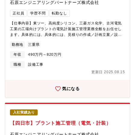
工建設株式会社から分割し、技術やノウハウを持ちながら新会社
石原エンジニアリングパートナーズ株式会社
として立ち上がりました。工場の自家発設備の計画、設計、建
設、保守、操業に関わる全てのサービスを提供しております。◇
正社員
学歴不問
転勤なし
経験と実績が買われ、三重県下の建設業では10年以上連続で完工
高トップクラスです。◇親会社である石原産業株式会社（東証プ
【仕事内容】東ソー、高純度シリコン、三菱ガス化学、古河電気
ライム上場）の工場メンテナンスや新設の安定した売上が約70％
工業の工場向けプラントの電気計装施工管理業務全般をお任せし
となっています。また四日市（本社）近辺の化学系コンビナート
ます。具体的には、具体的には、見積りの作成／計画立案／設計
からの民間工事の売上が約30％です。安定した売上基盤と、売上
／現場作業員の管理／安全管理／納期管理などです。【仕事の特
勤務地
三重県
拡大に向けた新規受注へのバランスがよく、安定的に事業を拡大
徴】◇業務の約9割が四日市で、転勤はありません。◇工期は1週
してきました。
間～6ヶ月となっています。◇現場とデスクワークの割合は、6：4
年収
490万円～820万円
程度です。◇現地に事務所がある場合は、原則直行直帰となりま
す。本社より近い現場の場合は社内にて業務となります。【働き
職種
設備工事
やすい環境】◇年間休日124日（土日祝休み）◇直行直帰OKで柔
更新日 2025.08.15
軟な働き方◇転勤なし◇車通勤可（駐車場完備）【充実の資格支
援制度】資格受験料の支給、受験のための講習会費用も負担しま
す。また不定期ですが、部署での勉強会も開催しており、スキル
気になる
アップが目指せます。【組織構成】電気計装部には、19名（本部
長、副本部長、部長、グループリ ーダー、マネージャー、主任、
スタッフ12名）が在籍しています。【当社の特徴】◇2012年1月
に石原化工建設株式会社から分割し、技術やノウハウを持ちなが
入社実績あり
ら新会社として立ち上がりました。工場の自家発設備の計画、設
計、建設、保守、操業に関わる全てのサービスを提供しておりま
【四日市】プラント施工管理（電気・計装）
す。◇豊富な経験と実績が買われ、三重県下の建設業では10年以
上連続で完工高トップクラスです。◇親会社である石原産業株式
石原エンジニアリングパートナーズ株式会社