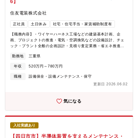
6】
備と製造・開発設備の維持管理/改善に向けた業務は新規事業・既
存事業の拡大発展には欠かせない存在となります。又、設備機器
住友電装株式会社
を介してNSG独自の製品、技術、開発に携わる業務でもあり、既
存の機器技術に捉われない新たな技術改善にも取り組むことがで
正社員
土日休み
社宅・住宅手当・家賃補助制度有
きます。
【職務内容】・ワイヤーハーネス工場などの建築基本計画、企
画、プロジェクトの推進・電気・空調換気などの設備設計、チェ
ック・プラント全般の企画設計・見積り査定業務・省エネ推進の
ための効果検証、コスト試算、導入支援【入社後のキャリアイメ
勤務地
三重県
ージ】入社後はOJTのもと、国内外の生産施設等の新設・改修工
事に携わり経験をつみながら、自主的・能動的に動けるリーダー
年収
520万円～780万円
人材になってもらいます。【採用背景・PR情報】世界的な脱炭素
社会の実現に向けた取り組みが加速している中、同社においても
職種
設備保全・設備メンテナンス・保守
カーボンニュートラル実現のため省エネ、創エネの推進加速が必
更新日 2026.06.02
要となっています。建築技術者として国内外の生産拠点への導入
を推進できる人材を募集しています。【歓迎要件】※応募要件続
き・生産施設での維持管理業務・建築士（1級、2級）・建築設備
気になる
士・1級施工管技術士（建築、電気、管工事）・エネルギー管理
士・建築工学専攻・英語TOEIC 400点以上
入社実績あり
【四日市市】半導体装置を支えるメンテナンス・