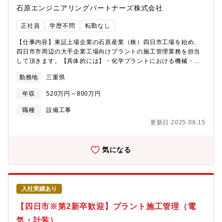
石原エンジニアリングパートナーズ株式会社
っています。また四日市（本社）近辺の化学系コンビナートから
の民間工事の売上が約30％です。安定した売上基盤と、売上拡大
正社員
学歴不問
転勤なし
に向けた新規受注へのバランスがよく、安定的に事業を拡大して
きました。
【仕事内容】東証上場企業の石原産業（株）四日市工場を始め、
四日市市周辺の大手企業工場向けプラントの施工管理業務を担当
して頂きます。【具体的には】・化学プラントにおける機械・管
工事の施工管理、機械・回転機械のメンテナンス業務です。・協
勤務地
三重県
力会社の方々が働く施工管理（安全・品質・工程管理）が主とな
ります。・営業活動のサポートとして見積作成業務がありま
年収
520万円～800万円
す。・発注者・協力会社との調整業務があります。・担当は経験
に応じて、相談の上決めていきます。【仕事の特徴】◇業務の約9
職種
設備工事
割が四日市で、転勤はありません◇工期は1週間～6ヶ月となって
更新日 2025.08.15
います。◇現場とデスクワークの割合は、6：4程度です。◇現地
に事務所がある場合は、原則直行直帰となります。本社より近い
現場の場合は社内にて業務となります。【働きやすい環境】◇年
気になる
間休日124日（土日祝休み）◇直行直帰OKで柔軟な働き方◇車通
勤可（駐車場完備）【充実の資格支援制度】資格受験料の支給、
受験のための講習会費用も負担します。また不定期ですが、部署
での勉強会も開催しており、スキルアップが目指せます。【組織
入社実績あり
構成】第1工務部 第1工務グループと第2工務部 第2工務グループ
には、48名（本部長、副本部長、部長、副部長、グループリ ーダ
【四日市※第2新卒歓迎】プラント施工管理（電
ー、マネージャー、主任、スタッフ35名）が在籍しています。
気・計装）
【当社の特徴】◇2012年1月に石原化工建設株式会社から分割