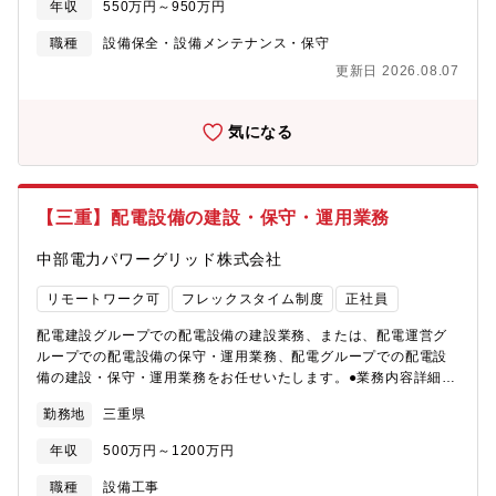
年収
550万円～950万円
仕事・業務範囲）■装置の保全、改善、維持管理、保守部品の管理
※DVD工程を担当頂く予定です。ご経歴、適性によっては、他工
職種
設備保全・設備メンテナンス・保守
程の可能性もあります。【求人背景・魅力】退職者補充※3勤2休
更新日 2026.08.07
交替制を組み合わせた会社カレンダーに応じた勤務となります。1
日の実労働時間 10時間（休憩120分）昼勤) 9:10-21:10夜
勤)21:10- 9:10
気になる
【三重】配電設備の建設・保守・運用業務
中部電力パワーグリッド株式会社
リモートワーク可
フレックスタイム制度
正社員
配電建設グループでの配電設備の建設業務、または、配電運営グ
ループでの配電設備の保守・運用業務、配電グループでの配電設
備の建設・保守・運用業務をお任せいたします。●業務内容詳細＜
配電設備の建設業務＞○お客さまや官庁と現地等で折衝を実施し、
勤務地
三重県
設備形成の方針を立案・図面化〇配電設備利用のために借用して
いる用地の取得、管理○工事施工会社による工事の管理・検査
年収
500万円～1200万円
等＜配電設備の保守・運用業務＞○膨大な数の配電設備に対する保
守計画立案・管理○配電系統の電圧・電流管理○取引用計器の管理○
職種
設備工事