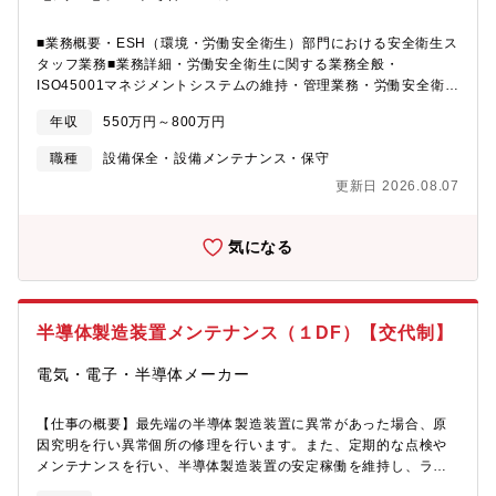
した。地元三重のお客様からご依頼を頂き、2017年設立と若い会
社ではありますが、スタッフ一人一人の力で、大きく成長してま
■業務概要・ESH（環境・労働安全衛生）部門における安全衛生ス
いりました。今後は同グループ企業とのシナジーを発揮して、電
タッフ業務■業務詳細・労働安全衛生に関する業務全般・
気保安体制の拡充と品質の向上を図っていきます。・脱炭素社会
ISO45001マネジメントシステムの維持・管理業務・労働安全衛生
に向けた国内企業の取り組みが進むことにより、電気設備の数は
関連トラブル発生時の原因究明、是正対
増え、電気保安に対するお客さまニーズは格段に高まっており、
年収
550万円～800万円
応
当社へのご依頼も増え続ける想定です。
ベンダー（請負業者）に対する安全作業指導業務
職種
設備保全・設備メンテナンス・保守
更新日 2026.08.07
気になる
半導体製造装置メンテナンス（１DF）【交代制】
電気・電子・半導体メーカー
【仕事の概要】最先端の半導体製造装置に異常があった場合、原
因究明を行い異常個所の修理を行います。また、定期的な点検や
メンテナンスを行い、半導体製造装置の安定稼働を維持し、ライ
ンの安定した生産を支える仕事です。 【仕事の詳細】（任せる