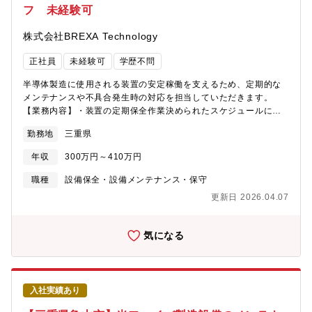
フ 未経験可
◇2012年1月に石原化工建設株式会社から分割し、技術やノウハ
ウを持ちながら新会社として立ち上がりました。工場の自家発設
株式会社BREXA Technology
備の計画、設計、建設、保守、操業に関わる全てのサービスを提
供しております。◇豊富な経験と実績が買われ、三重県下の建設
正社員
未経験可
学歴不問
業では10年以上連続で完工高トップクラスです。◇親会社である
石原産業株式会社（東証プライム上場）の工場メンテナンスや新
半導体製造に使用される装置の安定稼働を支えるため、定期的な
設の安定した売上が約70％となっています。また四日市（本社）
メンテナンスや不具合発生時の対応を担当していただきます。
近辺の化学系コンビナートからの民間工事の売上が約30％です。
【業務内容】・装置の定期保全作業決められたスケジュールに従
安定した売上基盤と、売上拡大に向けた新規受注へのバランスが
って、装置の点検・清掃・部品交換などを行い、安定稼働を維持
よく、安定的に事業を拡大してきました。
勤務地
三重県
します。・トラブル発生時の対応装置に不具合が発生した際に
は、迅速に状況を確認し、復旧作業を実施します。・作業記録の
年収
300万円～410万円
作成・報告保全作業やトラブル対応の内容を記録し、関係部署へ
報告します。・安全・衛生管理の遵守クリーンルーム内での作業
職種
設備保全・設備メンテナンス・保守
において、衛生管理や安全ルールを徹底します。
更新日 2026.04.07
気になる
入社実績あり