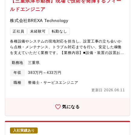
【三重県津市勤務】現場で技術を発揮するフィー
ルドエンジニア
株式会社BREXA Technology
正社員
未経験可
転勤なし
各種設備やシステムの現地対応を担当し、設置工事の立ち会いか
ら点検・メンテナンス、トラブル対応までを行い、安定した稼働
を支えていただく業務です。【業務内容】■設備・装置の設置およ
び調整作業現地にて設備や装置の設置、動作確認、調整を行い、
勤務地
三重県
問題なく使用できる状態に仕上げていただきます。■点検・メンテ
ナンス業務定期点検や保守作業を通じて、不具合の予防や設備の
年収
383万円～433万円
長寿命化を図ります。■トラブル対応・原因調査万が一の不具合発
生時には、原因を特定し、迅速な復旧対応を行っていただきま
職種
整備士・サービスエンジニア
す。■お客様・社内との調整業務お客様への作業説明や、社内の技
更新日 2026.06.11
術部門との連携を行い、円滑な対応を進めます。【PR】◎現場対
応を通じて、実践的な技術力と問題解決力を身につけていただけ
ます。◎ご自身の対応によって設備が正常に稼働することで、社
気になる
会やお客様を支えている実感を得ていただけます。◎幅広い現場
経験を積むことで、フィールドエンジニアとして着実に成長して
いただける環境です。【機械系・電気系・その他ツール】・一般
工具
入社実績あり