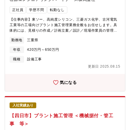
会社（東証プライム上場）の工場メンテナンスや新設の安定した
売上が約70％となっています。また四日市（本社）近辺の化学系
正社員
学歴不問
転勤なし
コンビナートからの民間工事の売上が約30％です。安定した売上
基盤と、売上拡大に向けた新規受注へのバランスがよく、安定的
【仕事内容】東ソー、高純度シリコン、三菱ガス化学、古河電気
に事業を拡大してきました。
工業等の工場向けプラント施工管理業務全般をお任せします。具
体的には、見積りの作成／計画立案／設計／現場作業員の管理／
安全管理／納期管理などです。【仕事の特徴】◇業務の約9割が四
勤務地
三重県
日市で、転勤はありません◇工期は1週間～6ヶ月となっていま
す。◇現場とデスクワークの割合は、6：4程度です。◇現地に事
年収
420万円～650万円
務所がある場合は、原則直行直帰となります。本社より近い現場
の場合は社内にて業務となります。【働きやすい環境】◇年間休
職種
設備工事
日124日（土日祝休み）◇直行直帰OKで柔軟な働き方◇転勤なし
更新日 2025.08.15
◇車通勤可（無料駐車場完備）【充実の資格支援制度】資格受験
料の支給、受験のための講習会費用も負担します。また不定期で
すが、部署での勉強会も開催しており、スキルアップが目指せま
気になる
す。【組織構成】電気計装部には、19名（本部長、副本部長、部
長、グループリ ーダー、マネージャー、主任、スタッフ12名）が
在籍しています。【当社の特徴】◇2012年1月に石原化工建設株
式会社から分割し、技術やノウハウを持ちながら新会社として立
入社実績あり
ち上がりました。工場の自家発設備の計画、設計、建設、保守、
操業に関わる全てのサービスを提供しております。◇豊富な経験
【四日市】プラント施工管理 ＜機械据付・管工
と実績が買われ、三重県下の建設業では10年以上連続で完工高ト
事 等＞
ップクラスです。◇親会社である石原産業株式会社（東証プライ
ム上場）の工場メンテナンスや新設の安定した売上が約70％とな