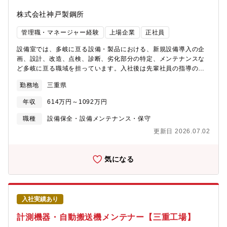
株式会社神戸製鋼所
管理職・マネージャー経験
上場企業
正社員
設備室では、多岐に亘る設備・製品における、新規設備導入の企
画、設計、改造、点検、診断、劣化部分の特定、メンテナンスな
ど多岐に亘る職域を担っています。入社後は先輩社員の指導の
下、メーカーやベンダーと協働し、設備の改造や設備導入の実務
勤務地
三重県
をご担当いただきます。その後、徐々に対象設備を広げ、1年後に
は工場規模の設備エンジニア主担当となっていただくことを期待
年収
614万円～1092万円
します。また、今後のCNやDX関連投資の増加に伴う大型プロジ
ェクトへの参画や、海外工場設備（KAAP社：北米・中国）の投
職種
設備保全・設備メンテナンス・保守
資・管理・保全現地スタッフ教育のプロジェクトへの有期派遣な
更新日 2026.07.02
どにチャレンジすることが可能です。＜対象設備＞・高温でアル
ミを溶解する炉と型に固める鋳造設備・数千トンの力で材料を鍛
造して成型する大型プレス機械・工場へ電気、水、ガスを供給す
気になる
るユーティリティ設備＜対象製品＞・航空機や半導体製造装置、
鉄道車両に使用されるアルミ鋳鍛部品・自動車のサスペンション
に使用されるアルミサスペンション部品 など【配属組織】素形
材事業部門 技術総括部 大安設備室・室長：1名・エンジニアリン
入社実績あり
グチーム（設備企画、建設実行）：13名 └管理職：数名 └各工
場（製品群によって分かれている）担当：工場ごとに1～2名 └
計測機器・自動搬送機メンテナー【三重工場】
海外工場の建設や設備改造、自動化、保全：2～5名（有期の出向