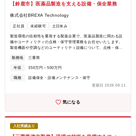
【鈴鹿市】医薬品製造を支える設備・保全業務
株式会社BREXA Technology
正社員
未経験可
土日休み
製造環境の信頼性を重視する製薬企業で、医薬品製造に関わる設
備やユーティリティの点検・保守管理業務をお任せいたします。
製造機器や空調などのユーティリティ設備について、点検・保
守・トラブル対応から工事調整、GMPに基づく記録管理までを担
勤務地
三重県
当します。【業務内容】①製造機器・ユーティリティ設備の定期
点検・保守製造設備や空調などが常に正常に稼働するよう、定期
年収
350万円～500万円
的な確認を行います。②設備故障時のトラブル対応および修理手
配異常が発生した際に原因を把握し、迅速に修理や対応を進めま
職種
設備保全・設備メンテナンス・保守
す。③部品交換・消耗品の管理設備の安定稼働に必要な部品や消
更新日 2026.06.11
耗品を管理・交換します。④外部工事業者の選定・作業指示・進
捗管理専門業者と連携し、工事内容やスケジュールを管理しま
す。⑤設備改修・更新工事の計画および調整老朽化や改善が必要
気になる
な設備について、更新・改修の計画を立てます。⑥安全基準・
GMPに準拠した設備管理と記録作成医薬品業界のルールに基づ
き、安全で適正な設備管理と文書作成を行います。
入社実績あり