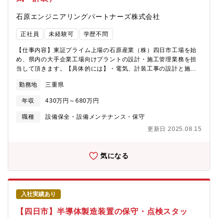
し、技術やノウハウを持ちながら新会社として立ち上がりまし
石原エンジニアリングパートナーズ株式会社
た。工場の自家発設備の計画、設計、建設、保守、操業に関わる
全てのサービスを提供しております。◇経験と実績が買われ、三
正社員
未経験可
学歴不問
重県下の建設業では10年以上連続で完工高トップクラスです。◇
親会社である石原産業株式会社（東証プライム上場）の工場メン
【仕事内容】東証プライム上場の石原産業（株）四日市工場を始
テナンスや新設の安定した売上が約70％となっています。また四
め、県内の大手企業工場向けプラントの設計・施工管理業務を担
日市（本社）近辺の化学系コンビナートからの民間工事の売上が
当して頂きます。【具体的には】・電気、計装工事の設計と施工
約30％です。安定した売上基盤と、売上拡大に向けた新規受注へ
管理業務を担当して頂きます。・現場での作業はなく、現場をコ
のバランスがよく、安定的に事業を拡大してきました。
勤務地
三重県
ントロールする仕事です。・協力会社の社員が働く現場管理、安
全管理・品質管理・工程管理が主となります。・発注者との打ち
年収
430万円～680万円
合わせや、協力会社との調整業務も適宜あります。・将来的に
は、営業活動のサポートとして、見積作成業務をして頂きます。
職種
設備保全・設備メンテナンス・保守
【仕事の特徴】◇業務の約9割が四日市で、転勤はありません◇工
更新日 2025.08.15
期は1週間～6ヶ月となっています。◇現場とデスクワークの割合
は、6：4程度です。◇現地に事務所がある場合は、原則直行直帰
となります。本社より近い現場の場合は社内にて業務となりま
気になる
す。【働きやすい環境】◇年間休日124日（土日祝休み）◇直行直
帰OKで柔軟な働き方◇車通勤可（無料駐車場完備）【充実の資格
支援制度】資格受験料の支給、受験のための講習会費用も負担し
ます。また不定期ですが、部署での勉強会も開催しており、スキ
入社実績あり
ルアップが目指せます。【組織構成】電気計装部には、15名（本
部長、副本部長、部長、副部長、グループリーダー、マネージャ
【四日市】半導体製造装置の保守・点検スタッ
ー、所長、スタッフ8名）が在籍しています。【当社の特徴】