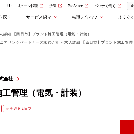
U・I・Jターン転職
派遣
ProShare
パソナで働く
企
を探す
サービス紹介
転職ノウハウ
よくあ
人詳細 【四日市】プラント施工管理（電気・計装）
ジニアリングパートナーズ株式会社
求人詳細 【四日市】プラント施工管理
式会社
施工管理（電気・計装）
完全週休2日制