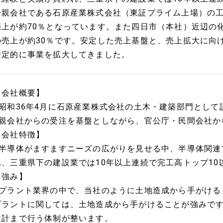
◇親会社である石原産業株式会社（東証プライム上場）の
売上が約70％となっています。また四日市（本社）近辺の
の売上が約30％です。安定した売上基盤と、売上拡大に向
安定的に事業を拡大してきました。
【会社概要】
■昭和36年4月に石原産業株式会社の土木・建築部門として
■親会社からの受注を基盤としながら、官公庁・民間会社か
【会社特徴】
■半導体がますますニーズの広がりを見せる中、半導体関連
れ、三重県下の建設業では10年以上連続で完工高トップ10
【強み】
■プラント業界の中で、当社のように土地造成から手がける
プラントに関しては、土地造成から手がけることが強みで
設計まで行う体制が整います。