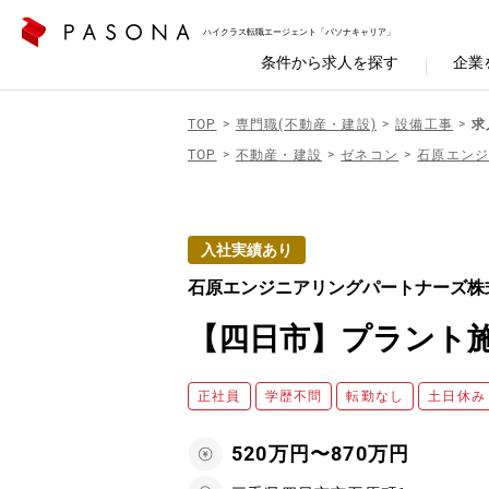
ハイクラス転職エージェント「パソナキャリア」
条件から求人を探す
企業
TOP
専門職(不動産・建設)
設備工事
求
TOP
不動産・建設
ゼネコン
石原エン
入社実績あり
石原エンジニアリングパートナーズ株
【四日市】プラント
正社員
学歴不問
転勤なし
土日休み
520万円〜870万円