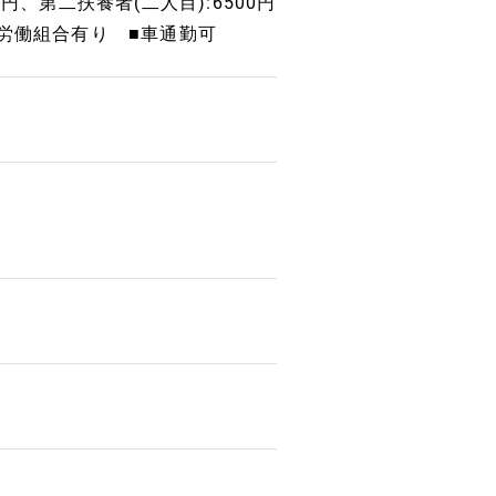
0円、第二扶養者(二人目):6500円
労働組合有り ■車通勤可