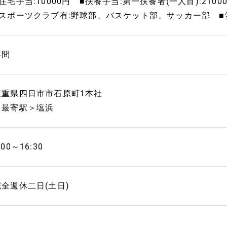
住宅手当:10000円 ■扶養手当:第一扶養者(一人目):2100
■スポーツクラブ有:野球部、バスケット部、サッカー部 ■
不問
三重県四日市市石原町1本社
＜最寄駅＞塩浜
:00～16:30
完全週休二日(土日)