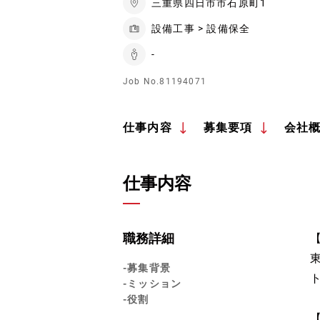
三重県四日市市石原町1
設備工事 > 設備保全
-
Job No.81194071
仕事内容
募集要項
会社
仕事内容
職務詳細
-募集背景
-ミッション
-役割