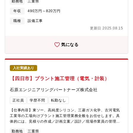
勤務地
三重県
よく、安定的に事業を拡大してきました。
徴】◇業務の約9割が四日市で、転勤はありません。◇工期は1週
間～6ヶ月となっています。◇現場とデスクワークの割合は、6：4
年収
490万円～820万円
程度です。◇現地に事務所がある場合は、原則直行直帰となりま
す。本社より近い現場の場合は社内にて業務となります。【働き
職種
設備工事
やすい環境】◇年間休日124日（土日祝休み）◇直行直帰OKで柔
更新日 2025.08.15
軟な働き方◇転勤なし◇車通勤可（駐車場完備）【充実の資格支
援制度】資格受験料の支給、受験のための講習会費用も負担しま
す。また不定期ですが、部署での勉強会も開催しており、スキル
気になる
アップが目指せます。【組織構成】電気計装部には、19名（本部
長、副本部長、部長、グループリ ーダー、マネージャー、主任、
スタッフ12名）が在籍しています。【当社の特徴】◇2012年1月
に石原化工建設株式会社から分割し、技術やノウハウを持ちなが
入社実績あり
ら新会社として立ち上がりました。工場の自家発設備の計画、設
計、建設、保守、操業に関わる全てのサービスを提供しておりま
【四日市】プラント施工管理（電気・計装）
す。◇豊富な経験と実績が買われ、三重県下の建設業では10年以
上連続で完工高トップクラスです。◇親会社である石原産業株式
石原エンジニアリングパートナーズ株式会社
会社（東証プライム上場）の工場メンテナンスや新設の安定した
売上が約70％となっています。また四日市（本社）近辺の化学系
正社員
学歴不問
転勤なし
コンビナートからの民間工事の売上が約30％です。安定した売上
基盤と、売上拡大に向けた新規受注へのバランスがよく、安定的
【仕事内容】東ソー、高純度シリコン、三菱ガス化学、古河電気
に事業を拡大してきました。
工業等の工場向けプラント施工管理業務全般をお任せします。具
体的には、見積りの作成／計画立案／設計／現場作業員の管理／
安全管理／納期管理などです。【仕事の特徴】◇業務の約9割が四
勤務地
三重県
日市で、転勤はありません◇工期は1週間～6ヶ月となっていま