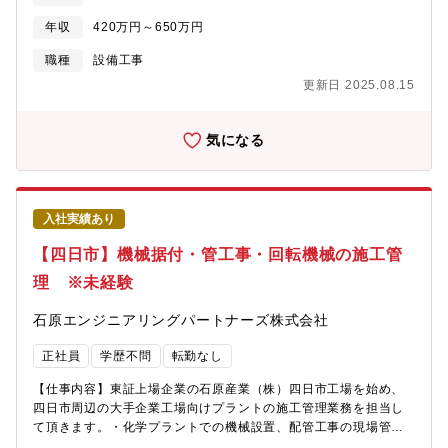
す。◇現場とデスクワークの割合は、6：4程度です。◇現地に事
年収
420万円～650万円
務所がある場合は、原則直行直帰となります。本社より近い現場
の場合は社内にて業務となります。【働きやすい環境】◇年間休
職種
設備工事
日124日（土日祝休み）◇直行直帰OKで柔軟な働き方◇転勤なし
更新日 2025.08.15
◇車通勤可（無料駐車場完備）【充実の資格支援制度】資格受験
料の支給、受験のための講習会費用も負担します。また不定期で
すが、部署での勉強会も開催しており、スキルアップが目指せま
気になる
す。【組織構成】電気計装部には、19名（本部長、副本部長、部
長、グループリ ーダー、マネージャー、主任、スタッフ12名）が
在籍しています。【当社の特徴】◇2012年1月に石原化工建設株
式会社から分割し、技術やノウハウを持ちながら新会社として立
入社実績あり
ち上がりました。工場の自家発設備の計画、設計、建設、保守、
操業に関わる全てのサービスを提供しております。◇豊富な経験
【四日市】機械据付・管工事・回転機械の施工管
と実績が買われ、三重県下の建設業では10年以上連続で完工高ト
理 ※未経験
ップクラスです。◇親会社である石原産業株式会社（東証プライ
ム上場）の工場メンテナンスや新設の安定した売上が約70％とな
石原エンジニアリングパートナーズ株式会社
っています。また四日市（本社）近辺の化学系コンビナートから
の民間工事の売上が約30％です。安定した売上基盤と、売上拡大
正社員
学歴不問
転勤なし
に向けた新規受注へのバランスがよく、安定的に事業を拡大して
きました。
【仕事内容】東証上場企業の石原産業（株）四日市工場を始め、
四日市周辺の大手企業工場向けプラントの施工管理業務を担当し
て頂きます。・化学プラントでの機械設置、配管工事の現場管理
です。・施工管理（安全、品質、工程管理）が主となります。・