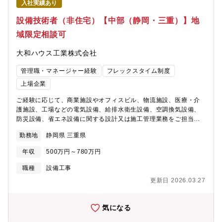
入社実績あり
で最短で2年で店長になった方もいらっしゃいます。※充実した研
修制度があるため未経験の方でも安心してご入社いただけます！
設備技術者（非住宅）【中部（静岡・三重）】地
具体的には、店舗の先輩のOJT→一連の流れを知った後の座学研
域限定相談可
修を受講、専門的なマニュアル等、研修が充実。未経験でも知識
が身につきます。
大和ハウス工業株式会社
管理職・マネージャー経験
フレックスタイム制度
上場企業
ご経験に応じて、商業施設やオフィスビル、物流施設、医療・介
護施設、工場などの電気設備、給排水衛生設備、空調換気設備、
防災設備、省エネ設備に関する設計又は施工管理業務をご担当い
ただきます。【勤務地に関して】北海道、東北、関東、中部、近
勤務地
静岡県 三重県
畿、中国、四国、九州、沖縄など全国の事業所 （希望考慮しま
す）※地域限定社員の処遇もあります。≪中部エリアの事業所一
年収
500万円～780万円
覧
≫https://www.daiwahouse.co.jp/officeHP/chubu/index.asp【技
職種
設備工事
術職の採用ページも是非ご覧ください】
更新日 2026.03.27
https://www.daiwahouse.co.jp/recruit/student/index.html
気になる