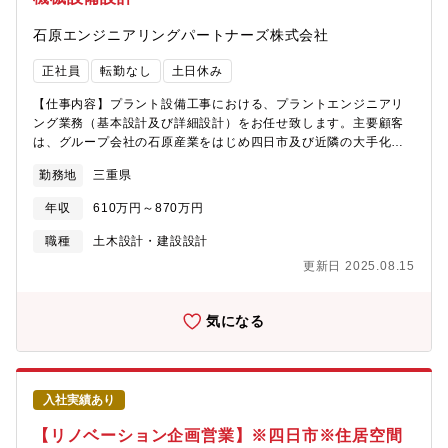
月受賞（3年連続）、優良福利厚生法人（総合）として表彰■D&I
石原エンジニアリングパートナーズ株式会社
AWARD／2023年12月ベストワークプレイス認定（3年連続）、
D&I Award大賞受賞
正社員
転勤なし
土日休み
【仕事内容】プラント設備工事における、プラントエンジニアリ
ング業務（基本設計及び詳細設計）をお任せ致します。主要顧客
は、グループ会社の石原産業をはじめ四日市及び近隣の大手化学
企業などです。【業務詳細】〇プラント設計業務・化工計算（機
勤務地
三重県
器の能力計算等）・各種強度計算（熱応力解析、耐震設計を含
む）・各種仕様書作成（機器及び配管部品）・各種基準書作成・
年収
610万円～870万円
機器プロット及び配管アレンジなどの空間設計デザイン・P&ID検
討及び配管設計・詳細図の作成〇見積・積算・工事物量の算出、
職種
土木設計・建設設計
購入品の仕様検討、設計費用の算出〇その他・顧客の要望やニー
更新日 2025.08.15
ズのヒアリング・顧客、他部門及び協力会社との調整業務・業務
の9割はデスクワークです。現場にスケッチ等で行くこともありま
す。・数億円を超える巨大プラント設備の新設工事も請け負いま
気になる
す。【組織構成】本部長、副本部長、部長、副部長、グループリ
ーダー、マネージャー、主任、メンバー（5名）で、計15名体制
【充実の資格支援制度】資格受験料の支給、受験のための講習会
費用も負担します。また定期的に、部署での勉強会も開催してお
入社実績あり
り、スキルアップが目指せます。【プラントについて】顧客のニ
ーズに応じたプラントを設計し自社工場で製作、現地での据え付
【リノベーション企画営業】※四日市※住居空間
け・配管などの機械工事を行っています。プラント設備の設計段