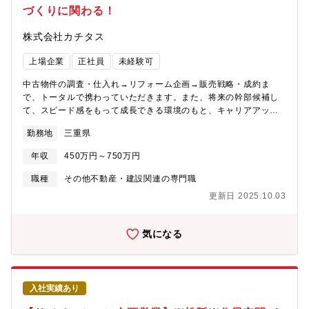
づくりに関わる！
階では、経験豊富な専門技術集団が最新の技術を駆使して、効率
的な設計を実現。また機器製作では高品質かつ信頼性のある機器
株式会社カチタス
を製作し、お客様の要望にお応えします。【当社の特徴】当社
は、機械、電気・計装、土木・建築、設計の各部門を有する総合
上場企業
正社員
未経験可
プラントエンジニアリング会社です。親会社である石原産業株式
会社（東証プライム上場）の工場メンテナンスや新設の安定した
中古物件の調査・仕入れ→リフォーム企画→販売戦略・成約ま
売上が約60％、また四日市（本社）近辺の化学系コンビナートか
で、トータルで携わっていただきます。また、将来の幹部候補し
らの民間工事の売上が約40％です。安定した売上基盤と、売上拡
て、スピード感をもって成長できる環境のもと、キャリアアップ
大に向けた新規受注へのバランスがよく、安定的に事業を拡大し
を図っていただくことができます。【業務詳細】(1)仕入れ：現地
ている会社です。
勤務地
三重県
に赴き、「どのような方に住んでいただきたいか」お客様像をイ
メージしながら中古物件の仕入れを行います。(2)リフォーム企
年収
450万円～750万円
画：お客様が住まいに求めることはなにかを考えながら、リフォ
ームのプランを立てていきます。(3)販売：自ら企画したリフォー
職種
その他不動産・建設関連の専門職
ムの物件を、自分の言葉でお客様にアピールしていきます。【魅
更新日 2025.10.03
力】★自身のアイディアを形にし、それを自らお客様に提案して
いくことができるため、裁量が大きく、また、お客様の喜びの声
を直接感じることができるやりがいのある業務です。★経営層に
気になる
はリクルート出身者が多く、変化と成長のスピード感がある中で
スキルアップを図りたい方にはお勧めの環境です。★宅建士手当
毎月3万円支給★マイカー通勤で営業でも使用するため、ガソリン
代、ETCカード、エコカー手当など多数福利厚生あり★結果次第
入社実績あり
で最短で2年で店長になった方もいらっしゃいます。※充実した研
修制度があるため未経験の方でも安心してご入社いただけます！