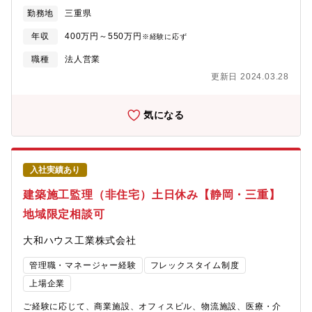
材（水道、ガスなどの配管、バルブ、ポンプなど）【住宅設備部
勤務地
三重県
門】お客様は工務店様、リフォーム店様などです。取扱商材：住
宅設備や建材 等（ユニットバス・システムキッチンなどの住宅
年収
400万円～550万円
※経験に応ず
設備、ドアや床材などの建材）【土木部門】お客様は水道工事を
行う土木工事店様などです。取扱商材：本管などの水道配管など
職種
法人営業
（水道配管やポンプ、土木資材など）
更新日 2024.03.28
気になる
入社実績あり
建築施工監理（非住宅）土日休み【静岡・三重】
地域限定相談可
大和ハウス工業株式会社
管理職・マネージャー経験
フレックスタイム制度
上場企業
ご経験に応じて、商業施設、オフィスビル、物流施設、医療・介