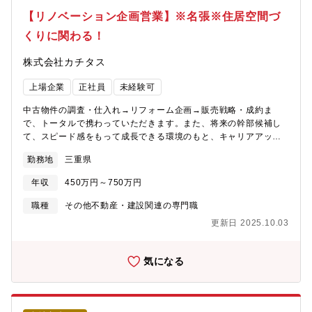
修制度があるため未経験の方でも安心してご入社いただけます！
【リノベーション企画営業】※名張※住居空間づ
具体的には、店舗の先輩のOJT→一連の流れを知った後の座学研
くりに関わる！
修を受講、専門的なマニュアル等、研修が充実。未経験でも知識
が身につきます。
株式会社カチタス
上場企業
正社員
未経験可
中古物件の調査・仕入れ→リフォーム企画→販売戦略・成約ま
で、トータルで携わっていただきます。また、将来の幹部候補し
て、スピード感をもって成長できる環境のもと、キャリアアップ
を図っていただくことができます。【業務詳細】(1)仕入れ：現地
勤務地
三重県
に赴き、「どのような方に住んでいただきたいか」お客様像をイ
メージしながら中古物件の仕入れを行います。(2)リフォーム企
年収
450万円～750万円
画：お客様が住まいに求めることはなにかを考えながら、リフォ
ームのプランを立てていきます。(3)販売：自ら企画したリフォー
職種
その他不動産・建設関連の専門職
ムの物件を、自分の言葉でお客様にアピールしていきます。【魅
更新日 2025.10.03
力】★自身のアイディアを形にし、それを自らお客様に提案して
いくことができるため、裁量が大きく、また、お客様の喜びの声
を直接感じることができるやりがいのある業務です。★経営層に
気になる
はリクルート出身者が多く、変化と成長のスピード感がある中で
スキルアップを図りたい方にはお勧めの環境です。★宅建士手当
毎月3万円支給★マイカー通勤で営業でも使用するため、ガソリン
代、ETCカード、エコカー手当など多数福利厚生あり★結果次第