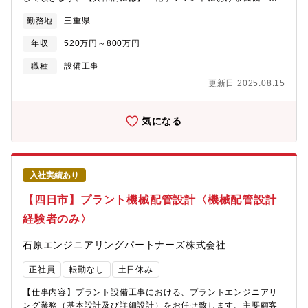
工事の施工管理、機械・回転機械のメンテナンス業務です。・協
勤務地
三重県
力会社の方々が働く施工管理（安全・品質・工程管理）が主とな
ります。・営業活動のサポートとして見積作成業務がありま
年収
520万円～800万円
す。・発注者・協力会社との調整業務があります。・担当は経験
に応じて、相談の上決めていきます。【仕事の特徴】◇業務の約9
職種
設備工事
割が四日市で、転勤はありません◇工期は1週間～6ヶ月となって
更新日 2025.08.15
います。◇現場とデスクワークの割合は、6：4程度です。◇現地
に事務所がある場合は、原則直行直帰となります。本社より近い
現場の場合は社内にて業務となります。【働きやすい環境】◇年
気になる
間休日124日（土日祝休み）◇直行直帰OKで柔軟な働き方◇車通
勤可（駐車場完備）【充実の資格支援制度】資格受験料の支給、
受験のための講習会費用も負担します。また不定期ですが、部署
での勉強会も開催しており、スキルアップが目指せます。【組織
入社実績あり
構成】第1工務部 第1工務グループと第2工務部 第2工務グループ
には、48名（本部長、副本部長、部長、副部長、グループリ ーダ
【四日市】プラント機械配管設計〈機械配管設計
ー、マネージャー、主任、スタッフ35名）が在籍しています。
経験者のみ〉
【当社の特徴】◇2012年1月に石原化工建設株式会社から分割
し、技術やノウハウを持ちながら新会社として立ち上がりまし
石原エンジニアリングパートナーズ株式会社
た。工場の自家発設備の計画、設計、建設、保守、操業に関わる
全てのサービスを提供しております。◇経験と実績が買われ、三
正社員
転勤なし
土日休み
重県下の建設業では10年以上連続で完工高トップクラスです。◇
親会社である石原産業株式会社（東証プライム上場）の工場メン
【仕事内容】プラント設備工事における、プラントエンジニアリ
テナンスや新設の安定した売上が約70％となっています。また四
ング業務（基本設計及び詳細設計）をお任せ致します。主要顧客