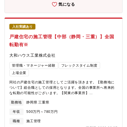
などの大規模物件など幅広い建築物に携われます。
気になる
入社実績あり
戸建住宅の施工管理【中部（静岡・三重）】全国
転勤有※
大和ハウス工業株式会社
管理職・マネージャー経験
フレックスタイム制度
上場企業
同社の戸建住宅の施工管理としてご活躍を頂きます。【勤務地に
ついて】総合職としての採用となります。全国の事業所へ将来的
な転勤の可能性がございます。【関東の事業所】
https://www.daiwahouse.co.jp/officeHP/kanto/index.asp【大和
勤務地
静岡県 三重県
ハウスの戸建て事業】
https://www.daiwahouse.com/businessfield/housing/kodate.html
年収
500万円～780万円
職種
施工管理