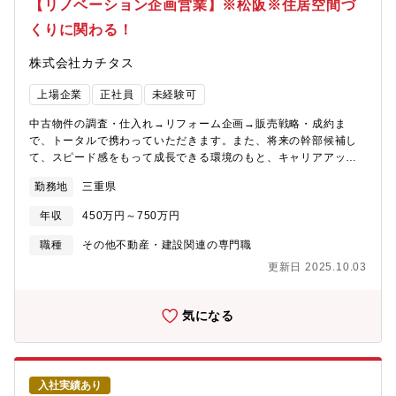
【リノベーション企画営業】※松阪※住居空間づ
具体的には、店舗の先輩のOJT→一連の流れを知った後の座学研
くりに関わる！
修を受講、専門的なマニュアル等、研修が充実。未経験でも知識
が身につきます。
株式会社カチタス
上場企業
正社員
未経験可
中古物件の調査・仕入れ→リフォーム企画→販売戦略・成約ま
で、トータルで携わっていただきます。また、将来の幹部候補し
て、スピード感をもって成長できる環境のもと、キャリアアップ
を図っていただくことができます。【業務詳細】(1)仕入れ：現地
勤務地
三重県
に赴き、「どのような方に住んでいただきたいか」お客様像をイ
メージしながら中古物件の仕入れを行います。(2)リフォーム企
年収
450万円～750万円
画：お客様が住まいに求めることはなにかを考えながら、リフォ
ームのプランを立てていきます。(3)販売：自ら企画したリフォー
職種
その他不動産・建設関連の専門職
ムの物件を、自分の言葉でお客様にアピールしていきます。【魅
更新日 2025.10.03
力】★自身のアイディアを形にし、それを自らお客様に提案して
いくことができるため、裁量が大きく、また、お客様の喜びの声
を直接感じることができるやりがいのある業務です。★経営層に
気になる
はリクルート出身者が多く、変化と成長のスピード感がある中で
スキルアップを図りたい方にはお勧めの環境です。★宅建士手当
毎月3万円支給★マイカー通勤で営業でも使用するため、ガソリン
代、ETCカード、エコカー手当など多数福利厚生あり★結果次第
入社実績あり
で最短で2年で店長になった方もいらっしゃいます。※充実した研