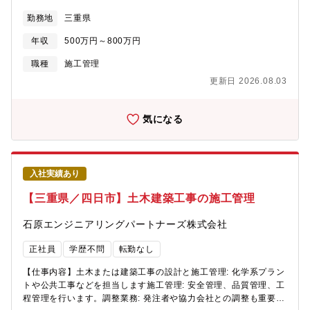
社は資格文化であり、関わる業務に様々な国家資格が関わりま
県北勢地区が中心です。・工場や店舗などの工事を担当いただき
す。技術を身に着け資格を取得していけばその分評価され、責任
勤務地
三重県
ます。■具体的な業務内容：・現場巡視による工事品質の管理、技
者⇒管理職 とキャリアを積むことが出来ます。■需要水道管など
術者や作業員などの安全管理・予算管理(必要経費の計算や実費の
のインフラ整備は50年前に新設されたものが多く、現在更新のピ
年収
500万円～800万円
把握)・工程管理(工事が効率的に進むように段取る)・下請け工事
ークとなっています。工場排水はじめ、水道インフラの新設/更新
業者の手配(鳶工、鉄筋工、タイル工など)・資材置き場及び、工事
職種
施工管理
に長く関わってきた同社に依頼が増え、さらにTV車などの高い技
用電源の確保 など■組織構成：職場には９名の監督が在籍してお
術力により調査できる範囲も広いことから需要は今後増していく
更新日 2026.08.03
ります。■UIターン歓迎！：三重県外の求職者も積極的に受け入れ
傾向にあります。
たいと考えております。引っ越し費用を一部会社負担、条件によ
り家賃補助もございますので、ぜひご検討ください。■平均残業月
気になる
20～30時間・社内での会議などは出来るだけ削減し現場に集中で
きる環境を整えています。直行直帰や現場事務所のネットワーク
環境の整備など残業時間削減にも積極的に取り組んでいます。■施
工事例:建築工事事例として「千代崎共同住宅新築工事」、「S店
入社実績あり
舗付住宅新築工事」、などの民間工事に加え、「稲生公民館・稲
生地区市民センター建築工事」、「玉垣地区市民センター・玉垣
【三重県／四日市】土木建築工事の施工管理
公民館建築工事」、「鈴鹿市消防団玉垣分団車庫建設工事」など
の鈴鹿市発注の工事実績多数。
石原エンジニアリングパートナーズ株式会社
正社員
学歴不問
転勤なし
【仕事内容】土木または建築工事の設計と施工管理: 化学系プラン
トや公共工事などを担当します施工管理: 安全管理、品質管理、工
程管理を行います。調整業務: 発注者や協力会社との調整も重要な