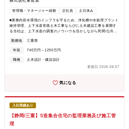
株式会社東産業
管理職・マネージャー経験
正社員
土日休み
■業務内容水環境のインフラを守るため、浄化槽や水処理プラント
維持管理、上下水道管路土木工事ならびに土木建設工事を展開す
る当社は、上下水道の調査のノウハウを活かしながら民間/公共の
お客様からの需要に応えるべく、道路陥没の危険性などを調査す
勤務地
三重県
る「空洞調査」の新事業に乗り出すこととなりました。そのため
に、受注を可能とするため、また入札やクライアントとの交渉な
年収
740万円～1250万円
どを行っていただきます。【事業・組織紹介】・上下水道事業部
の中に、調査課、更生課、営業4課があり上下水道事業を展開して
職種
土木設計・建設設計
おり、新たに新事業として派生する部署で、立ち上げメンバーと
更新日 2026.08.07
して仕事していただきます。・官公庁8割、民間2割程であり、主
に官公庁の業務主体。■業務概要《配属・キャリアについて》新規
事業にて、資格や知見を活かして顧客対応やノウハウ共有など手
気になる
腕をふるっていただきます。いずれは部門の責任者候補として、
新事業部の立ち上げメンバーとして活躍を期待しています。《空
洞調査》道路に埋設されている上下水管と地上の間に空洞がで
き、そこに陥没が発生する可能性があります。それを防ぐための
入社実績あり
事前調査を官公庁や民間事業から受注し、専用の調査車両を使用
しながら空洞調査を行います。《入社すぐは》事業登録を行うま
【静岡/三重】S造集合住宅の監理業務及び施工管
では下水道管の調査のフォローを行っていただきます。・下水道
理
管路 調査（目視・TVカメラ）■詳細・クライアントのヒアリン