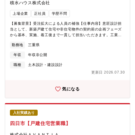
本的には現場常駐、当社の施工管理における安全・品質・原価・
積水ハウス株式会社
工程管理を習得いただきます。○1年～３年自身の管理物件と併せ
て複数現場を管理し、幅広い知識と建築業務スキルを習得いただ
上場企業
正社員
学歴不問
きます。○３年～即戦力として課員を統率いただきます。また、チ
ーフコンストラクターとなり社内でも影響力を発揮いただけま
【募集背景】受注拡大による人員の補強【仕事内容】意匠設計担
す。【業務形態について】・巡回型配置技術者や建方施工を委託
当として、新築戸建て住宅や非住宅物件の契約前の企画フェーズ
している積水ハウス建設グループを包括する業務となります。・
から基本、実施、着工後まで一貫して担当いただきます。工業化
常駐型 専任の配置技術者（監理技術者、主任技術者）として、
住宅が踏み込めなかった“感性”にフォーカスをした当社の新しい指
勤務地
三重県
主に現場で品質・安全管理に従事する業務となります。【働き
標""life knit design""をもとにしたプランニングや、素材を活かし
方】※平均残業時間25H程度。※休日は日・水・祝日。重要イベ
たお客様にとって心地よいプランニングの提案を行います。【担
年収
年収非公開
ントが休日と重なる場合はその日は出勤頂き、支障のない平日に
当物件について】※エリアにより変動します。・担当物件数：年
代休を取って頂きます。【WLBバランス実現に向けた制度例】■勤
間数棟程度・平均受注金額：5000万円程度・設計期間：基本設計
職種
土木設計・建設設計
務エリア継続制度①治療/②介護/③育児のいずれかを理由とする場
と実施設計で6か月前後・主な物件：戸建て住宅や非住宅(クリニ
更新日 2026.07.30
合、一定期間転居なく同一エリアで勤務できる制度となります。
ック・事務所・保育園等)・エリア：配属支店近郊【働き方】※平
活用例：「3歳未満の同居のお子様の育児をされている」場合、会
均残業時間45H程度。※休日は火水祝日としております。休日出
社より承認された期間、転居を必要とする異動がなく、現在の勤
勤があった場合は原則代休を取って頂きます。【体制】確認申請
気になる
務エリアを継続可能。■スライド勤務部署の勤務形態や自身の暮ら
や積算・発注はもちろん、作図もオペレーターが各支店ごとに配
しに合わせ8時から17時、10時から19時など、勤務時間を調整で
置されており、フロント業務としてお客様との家づくりに集中す
きます。■your ホリデー制度活用月1回 水日休みを土日休みに転
ることができます。エクステリア・インテリアについてもコーデ
換できる制度。■有給取得率向上目標：会社として掲げている有給
ィネーターとともに連携し、こだわりをもって設計することが可
入社実績あり
取得率70％以上を達成するため、支店ごとで有給奨励日を作るな
能です。★お客様に寄り添って設計をやりたい方にとって理想的
ど様々な取り組みも実施しています。※2023年度実績：80.3％
な環境がございます。【設計職のインタビュー動画はこちら】
四日市【戸建住宅営業職】
2024年度実績：79.9％【施工体制】■責任施工体制積水ハウスグ
https://www.youtube.com/watch?v=NRk0U2BKNHc&t=82s【入
ループ会社である積水ハウス建設グループ9社と責任施工体制をと
社後のキャリアパス例】〇入社後～1年程度：作図を中心とした業
株式会社ＡＶＡＮＴＩＡ