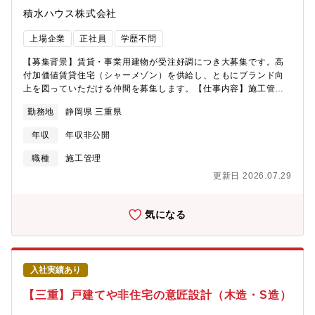
グに基づいた提案・下水道管の調査→削除 工事の見積もり作成・
積水ハウス株式会社
現場担当者と話しながら工程管理・入札対応 作業報告を通じたク
ライアントとの関係性構築・技術知見を活かした工法提案・知識
上場企業
正社員
学歴不問
を活かした育成■当社の需要水道管などのインフラ整備は50年前に
新設されたものが多く、現在更新のピークとなっています。工場
【募集背景】賃貸・事業用建物が受注好調につき大募集です。高
排水はじめ、水道インフラの新設/更新に長く関わってきた当社へ
付加価値賃貸住宅（シャーメゾン）を供給し、ともにブランド向
依頼が増えており、今後も長く安定し事業運営できる地盤が整っ
上を図っていただける仲間を募集します。【仕事内容】施工管理
ております。
担当として、工程・原価・品質・安全管理の4大管理に加え、お客
勤務地
静岡県 三重県
様対応、竣工検査等に従事いただきます。※分業化・システム化
により、原価管理はほとんど必要ありません。【担当物件につい
年収
年収非公開
て】※エリアにより変動します。・担当物件数：常時5～10棟程
度、年間20棟程度 もしくは専任監督・平均受注金額：2～3億円
職種
施工管理
程度・工期：10～12ヶ月程度・用途割合：共同住宅：8割オーナ
更新日 2026.07.29
ー宅・店舗・事務所・クリニック併用共同住宅、非住宅：1～2
割・エリア：配属支店近郊（基本的に支店から1時間圏内）・巡回
手段：公共交通機関が基本。一部社用車付与の場合は利用可。※
気になる
私用車利用不可。【業務形態について】・巡回型配置技術者や建
方施工を委託している積水ハウス建設グループを包括する業務と
なります。・常駐型専任の配置技術者（監理技術者、主任技術
者）として、主に現場で品質・安全管理に従事する業務となりま
入社実績あり
す。※巡回・常駐等の業務のお任せの仕方は各支店状況やご本人
のこれまでのご経験を含めて判断させていただきます。【入社後
【三重】戸建てや非住宅の意匠設計（木造・S造）
のキャリアパス例】入社後～1年程度専任として1現場を担当。基