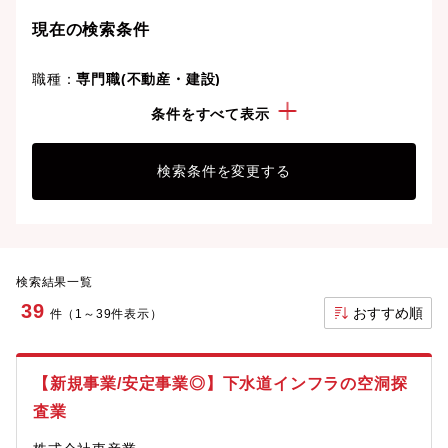
ライフスタイルや価値観に合った理想の働き方を叶え
現在の検索条件
ましょう。想定年収が高い順に検索結果を並べ替える
職種：
専門職(不動産・建設)
ことも可能です。
勤務地：
三重県
条件をすべて表示
検索条件を変更する
検索結果一覧
39
おすすめ順
件（1～39件表示）
【新規事業/安定事業◎】下水道インフラの空洞探
査業