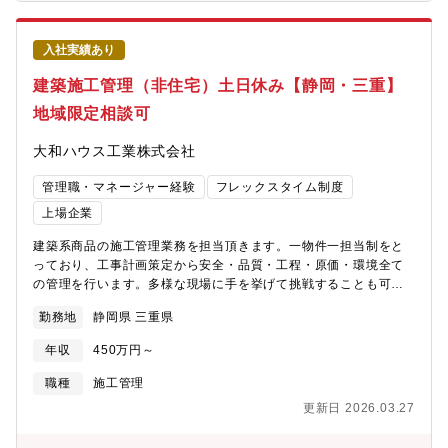
入社実績あり
建築施工管理（非住宅）土日休み【静岡・三重】
地域限定相談可
大和ハウス工業株式会社
管理職・マネージャー経験
フレックスタイム制度
上場企業
建築系商品の施工管理業務を担当頂きます。一物件一担当制をと
っており、工事計画策定から安全・品質・工程・原価・環境全て
の管理を行います。多様な現場に手を挙げて挑戦することも可能
です。 ◇建築系商品とは…中高層マンション、商業施
勤務地
静岡県 三重県
設、オフィスビル、物流施設、医療・介護施設、工場など、急成
長している非住宅領域の案件。◇建築事業(非住宅領域)について…
年収
450万円～
住宅メーカーとして知られる大和ハウス工業ですが、非住宅事業
の売り上げは2兆円規模。今や住宅領域と互角に並ぶまでの事業成
職種
施工管理
長を見せています。《施工事例》中高層マンション、商業施設、
更新日 2026.03.27
オフィスビル、物流施設、医療・介護施設、工場などの施工管理
業務《おすすめポイント》★複合商業施設や医療施設、物流施設