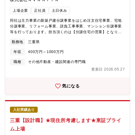
っており4500名を超える施工従事者がいます。完全子会社で工
務で商品やシステムに慣れて頂きます。○1年～３年：一気通貫で
事、且つ監督を配置できる体制を確立しています。■積水ハウス会
の設計でお客様との家づくりをご経験○３年～：チーフアーキテク
上場企業
正社員
土日休み
施工に関わるグループ会社や施工協力店によって構成される「積
トや構造スペシャリストなど、社内認定制度を目指していただけ
水ハウス会」を組織し、施工技術の向上や労働環境の整備など、
ます。【キャリア支援】トップアップを図る研修プログラムを一
同社は主力事業の新築戸建分譲事業をはじめ注文住宅事業、宅地
意見を出し合い、協力しながら取り組んでいます。※2858社所属
部ご紹介いたします。■社内認定制度 チーフアーキテクト良質な
分譲事業、リフォーム事業、請負工事事業、マンション分譲事業
しています。【効率的な働き方への取り組み】■自社工場出荷材で
住まいづくりを支える設計者を育成するために「チーフアーキテ
等を行っております。担当頂くのは【分譲住宅の営業】となりま
効率UPほとんどの資材は自社工場から出荷されるため、担当者の
クト」制度を運用しています。※認定されたチーフアーキテクト
す。販売エリアは各店舗の周辺です。M＆Aも積極的に取り組みグ
勤務地
三重県
発注作業・荷受け減につながります。■デジタル化による高効率な
は、「特別研修費」の名称でさらなる知識・経験を積み、自己を
ループ会社10社を含む総合デベロップメント企業です。 ※インセ
業務CAD－積算(部材拾)－工場生産が連動しているため、ミスが
成長させるための費用として50万/年 を支給。※チーフアーキテク
ンティブで還元あり【社風・環境】 □今日の好業績、高成長は、
年収
400万円～1000万円
少なく合理化された業務内容です。施工図作成や原価管理が不要
トに認定されると、研修プログラムにて、外部の建築家やクリエ
各部署・各社員のチームワークの賜物です。 □皆が仕事に真剣
で、お客様との接点に重きをおくことが可能です。★ルーティン
ーターなどを招き、作品評価会、作品見学、講演会、ワークショ
で、厳しさを共に乗り越えている「仲間」という意識が強いのが
職種
その他不動産・建設関連の専門職
ワークや決まったものを合理化することで工場出荷材以外の部材
ップなどを行います。トップランナーだけが集まり高い次元での
特徴となっております。 □早い方だと1年程でユニットリーダーに
更新日 2026.05.27
使用時や難しいおさまり、外構計画などを丁寧に対応できること
研鑽を図ることができる環境です。■その他、WEB形式で外構・
なります。ユニットリーダーになり、一人で営業活動できるよう
が面白みの一つです。
家具等の専門性を高める研修や、メーカー様のショールーム見
になるとインセンティブもUPします。
学、支店間の交流等、技術研鑽の機会が多数ございます。【WLB
気になる
バランス実現に向けた制度例】■勤務エリア継続制度①治療/②介
護/③育児のいずれかを理由とする場合、一定期間転居なく同一エ
リアで勤務できる制度となります。活用例：「3歳未満の同居のお
子様の育児をされている」場合、会社より承認された期間、転居
入社実績あり
を必要とする異動がなく、現在の勤務エリアを継続可能。■スライ
ド勤務部署の勤務形態や自身の暮らしに合わせ8時から17時、10
三重【設計職】★現住所考慮します★東証プライ
時から19時など、勤務時間を調整できます。■your ホリデー制度
ム上場
活用月1回 水日休みを土日休みに転換できる制度。■有給取得率
向上目標：会社として掲げている有給取得率70％以上を達成する