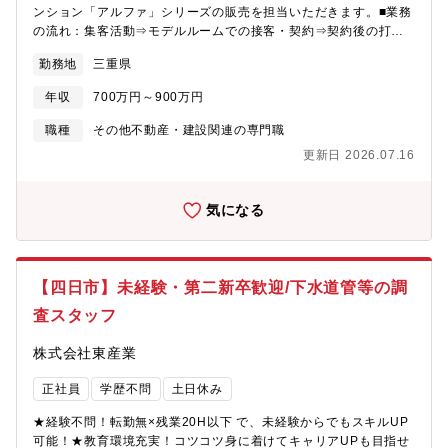
ンション「アルファ」シリーズの販売を担当いただきます。■業務
の流れ：集客活動⇒モデルルームでの接客・契約⇒契約後の打合
せ⇒引渡しとなりお客様への資産提案、変更工事打合せ、融資相
勤務地
三重県
談などお客様の住宅取得を検討からお引渡しまで一貫してサポー
トしていただきます。※総合職としての採用となるため、分譲マ
年収
700万円～900万円
ンション営業以外でも54社あるグループ展開により、幅の広いキ
ャリアビジョンがあります。■業務の特徴：チーム単位でマンショ
職種
その他不動産・建設関連の専門職
ン一棟を担当・販売するのが同社の営業の特徴。若手からベテラ
更新日 2026.07.16
ンまでをバランスよく配置した約5名体制のチームで販売戦略の立
案や完売までのシミュレーションを行い、軌道修正を行いながら
営業活動を行っていきます。■組織構成：各モデルルームおおよそ
気になる
5～10名程度が在籍しています。【同社のビジョン】〇住まいを支
える力に…分譲マンション・コーポラティブハウスの企画開発で
個々のライフスタイルにマッチした住まいを提案。〇生活を支え
る力に…遊休地等の不動産の有効活用で医療施設やショッピング
【四日市】未経験・第二新卒歓迎/下水道管等の調
等の複合タウンの開発を行い、地域活性を促します。〇老後を支
査スタッフ
える力に…シニア向けの住宅開発からメディカルケアのサービス
まで、高齢者が地域の中で生き生きと安心して暮らせる生活環境
株式会社東産業
づくりを支援。【あなぶきグループ】「地域社会に生かされ、生
きる」同グループは、地域社会において住まいや街づくりに関す
正社員
学歴不問
土日休み
ることから、人材サービス、ホテル、旅行、保険、エンターテイ
ンメント、文化事業、健康増進、介護サービス、電力サービスな
★経験不問！転勤無×残業20H以下 で、未経験からでもスキルUP
ど様々な事業を展開しています。そのすべてに共通するのは、
可能！★教育環境充実！コツコツ身に着けてキャリアUPも目指せ