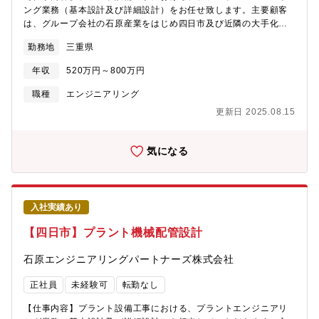
社の特徴】当社は、機械、電気・計装、土木・建築、設計の各部
ング業務（基本設計及び詳細設計）をお任せ致します。主要顧客
門を有する総合プラントエンジニアリング会社です。親会社であ
は、グループ会社の石原産業をはじめ四日市及び近隣の大手化学
る石原産業株式会社（東証プライム上場）の工場メンテナンスや
企業などです。【業務詳細】〇プラント設計業務・化工計算（機
新設の安定した売上が約70％、また四日市（本社）近辺の化学系
勤務地
三重県
器の能力計算等）・各種強度計算（熱応力解析、耐震設計を含
コンビナートからの民間工事の売上が約30％です。安定した売上
む）・各種仕様書作成（機器及び配管部品）・各種基準書作成・
基盤と、売上拡大に向けた新規受注へのバランスがよく、安定的
年収
520万円～800万円
機器プロット及び配管アレンジなどの空間設計デザイン・P&ID検
に事業を拡大している会社です。
討及び配管設計・詳細図の作成〇見積・積算・工事物量の算出、
職種
エンジニアリング
購入品の仕様検討、設計費用の算出【仕事の特徴】◇長期スパン
更新日 2025.08.15
の仕事が多く、建設後もメンテナンスの受注が安定的にありま
す。高純度シリコン／東ソー／三菱ガス化学／古河電気工業など
の大手顧客からの建設、改修、メンテナンスの受注があり、経営
気になる
も安定しています。【プラントについて】顧客のニーズに応じた
プラントを設計し自社工場で製作、現地での据え付け・配管など
の機械工事を行っています。プラント設備の設計段階では、経験
豊富な専門技術集団が最新の技術を駆使して、効率的な設計を実
入社実績あり
現。また機器製作では高品質かつ信頼性のある機器を製作し、お
客様の要望にお応えします。【充実の資格支援制度】資格受験料
【四日市】プラント機械配管設計
の支給、受験のための講習会費用も負担します。また不定期です
が、部署での勉強会も開催しており、スキルアップが目指せま
石原エンジニアリングパートナーズ株式会社
す。【組織構成】設計部 設計グループには、16名（本部長、副本
部長、部長、副部長、グループリーダー、マネージャー、スタッ
正社員
未経験可
転勤なし
フ6名）が在籍しています。【当社の特徴】当社は、機械、電気・
計装、土木・建築、設計の各部門を有する総合プラントエンジニ
【仕事内容】プラント設備工事における、プラントエンジニアリ