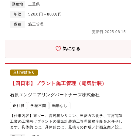
業務を担当して頂きます。【業務詳細】・協力会社の方々が働く
勤務地
三重県
拡大に向けた新規受注へのバランスがよく、安定的に事業を拡大
現場管理（安全・品質・工程管理）が主となります。・営業活動
してきました。
のサポートとして見積作成業務があります。・発注者・協力会社
年収
520万円～800万円
との調整業務があります。【仕事の特徴】◇業務の約9割が四日市
で、転勤はありません。◇工期は1週間～6ヶ月となっています。
職種
施工管理
◇現場とデスクワークの割合は、6：4程度です。◇現地に事務所
更新日 2025.08.15
がある場合は、原則直行直帰となります。本社より近い現場の場
合は社内にて業務となります。【充実の資格支援制度】資格受験
料の支給、講習会費用の負担など資格支援制度が充実しており、
気になる
技術者として成長する機会が豊富な環境です。部署内では月に一
回勉強会なども業務時間内に開催され、情報交換を行う時間とし
て設定されておりスキルアップができる環境です。【組織構成】
プラント本部 土木建築部 土木・建築グループは20名（本部長
入社実績あり
／副本部長／部長／副部長／グループリーダー／マネージャー／
所長／主任／スタッフ9名）在籍しています。【当社の特徴】
【四日市】プラント施工管理（電気計装）
◇2012年1月に石原化工建設株式会社から分割し、技術やノウハ
ウを持ちながら新会社として立ち上がりました。工場の自家発設
石原エンジニアリングパートナーズ株式会社
備の計画、設計、建設、保守、操業に関わる全てのサービスを提
供しております。◇豊富な経験と実績が買われ、三重県下の建設
正社員
学歴不問
転勤なし
業では10年以上連続で完工高トップクラスです。◇親会社である
石原産業株式会社（東証プライム上場）の工場メンテナンスや新
【仕事内容】東ソー、高純度シリコン、三菱ガス化学、古河電気
設の安定した売上が約70％となっています。また四日市（本社）
工業の工場向けプラントの電気計装施工管理業務全般をお任せし
近辺の化学系コンビナートからの民間工事の売上が約30％です。
ます。具体的には、具体的には、見積りの作成／計画立案／設計
安定した売上基盤と、売上拡大に向けた新規受注へのバランスが
／現場作業員の管理／安全管理／納期管理などです。【仕事の特