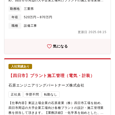
め、四日市市周辺の大手企業工場向けプラントの施工管理業務を
担当して頂きます。【業務詳細】・化学プラントにおける機械・
勤務地
三重県
管工事の施工管理、機械・回転機械のメンテナンス業務です。・
協力会社の方々が働く施工管理（安全・品質・工程管理）が主と
年収
520万円～870万円
なります。・営業活動のサポートとして見積作成業務がありま
す。・発注者・協力会社との調整業務があります。【仕事の特
職種
設備工事
徴】◇業務の約9割が四日市で、転勤はありません◇工期は1週間
更新日 2025.08.15
～6ヶ月となっています。◇現場とデスクワークの割合は、6：4程
度です。◇現地に事務所がある場合は、原則直行直帰となりま
す。本社より近い現場の場合は社内にて業務となります。【働き
気になる
やすい環境】◇年間休日124日（土日祝休み）◇直行直帰OKで柔
軟な働き方◇車通勤可（無料駐車場完備）【充実の資格支援制
度】資格受験料の支給、受験のための講習会費用も負担します。
また不定期ですが、部署での勉強会も開催しており、スキルアッ
入社実績あり
プが目指せます。【組織構成】第1工務部 第1工務グループと第2
工務部 第2工務グループには、45名（本部長、副本部長、部長、
【四日市】プラント施工管理（電気・計装）
グループリ ーダー、マネージャー、主任、スタッフ37名）が在籍
しています。【当社の特徴】◇2012年1月に石原化工建設株式会
石原エンジニアリングパートナーズ株式会社
社から分割し、技術やノウハウを持ちながら新会社として立ち上
がりました。工場の自家発設備の計画、設計、建設、保守、操業
正社員
学歴不問
転勤なし
に関わる全てのサービスを提供しております。◇経験と実績が買
われ、三重県下の建設業では10年以上連続で完工高トップクラス
【仕事内容】東証上場企業の石原産業（株）四日市工場を始め、
です。◇親会社である石原産業株式会社（東証プライム上場）の
四日市周辺の大手企業工場向け各種プラントの設計・施工管理業
工場メンテナンスや新設の安定した売上が約70％となっていま
務を担当して頂きます。【業務詳細】・化学系を始めとした、各