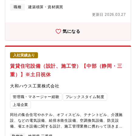
物流施設などの大規模物件など幅広い建築物に携われます。～大
和ハウスグループの事業領域～
職種
建築積算・資材購買
https://www.daiwahouse.com/businessfield/index.html
更新日 2026.03.27
気になる
入社実績あり
賃貸住宅設備（設計、施工管）【中部（静岡・三
重）】※土日祝休
大和ハウス工業株式会社
管理職・マネージャー経験
フレックスタイム制度
上場企業
同社の集合住宅やホテル、オフィスビル、テナントビル、介護施
設、などの電気設備、給排水衛生設備、空調換気設備、防災設
備、省エネ設備に関する設計、施工管理業務に携わって頂きま
す。【勤務地について】総合職と地域限定社員でご選択可能とな