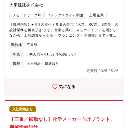
大東建託株式会社
ため、支店ごとで有給奨励日を作るなど様々な取り組みも実施し
ています。※2023年度実績：80.3％ 2024年度実績：79.9％
リモートワーク可
フレックスタイム制度
上場企業
【職務内容】■同社の提供する集合住宅（木造、RC造、S造等）の
設計業務を担当頂き ます。営業と共に、自らのアイデアを活かし
ながら、土地調査から企画・ プランニング・実施設計まで一貫し
て担当します。【具体的には】■メインとなる業務はプランニング
勤務地
三重県
（基本設計）です。 ■場合により営業に同行し、説明を実施する
こともあります。 ■契約になった場合は実施設計も担当、確認申
年収
386万円～816万円
※経験に応ず
請等の業務も担当頂きます。■お客様のご要望、土地の特性を見な
がら規格型もしくは、自由設計の選択を行い設計業務を進めま
職種
土木設計・建設設計
す。【魅力】～働き方改善×豊富な案件～勤続年数20～30年のス
更新日 2025.05.26
タッフ多数[1]働き方改善：土日祝休/月平均残業30H程度/その他に
も産休育休取得・時短勤務を実際に活用しながら活躍している社
員も多くいます。 [2]豊富な案件：プライム市場上場、居住用管理
気になる
戸数NO.1実績という安定した基盤があり、建物設計に関するスキ
ルを磨くことができます。【配属先情報】現住所を考慮のうえ、
支店（全国201支店(設計課在籍186支店)）設計課への配属を予
定。支店規模により1支店に1～8名程の設計スタッフが在籍。【外
入社実績あり
部評価】■健康経営優良法人／2024年3月認定（ホワイト500:4回
目）■Nextなでしこ 共働き・共育て支援企業／2024年３月選定
【三重／転勤なし】化学メーカー向けプラント、
■Forbes JAPAN WOMAN AWARD／2023年11月企業特別賞を受
機械設備設計
賞■くるみん認定／2023年11月認定■ハタラクエール／2024年3