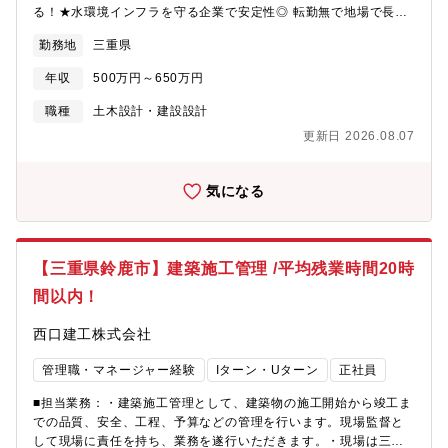
「人の人生に寄り添い、ともにしあわせを共有し、感動のある社
る！★水環境インフラを守る企業で安定性◎ 転勤無で地場で長く
会を築いていきたい」という熱い想いです。これからも同グルー
働ける■業務内容水環境のインフラを守るため、浄化槽や水処理プ
プは、地域社会に愛され、信頼される企業グループを目指して、
勤務地
三重県
ラント維持管理、上下水道管路土木工事ならびに土木建設工事を
全社一丸となって一歩一歩前進しています。
展開する同社にて、インフラ設備の調査スタッフを募集します。
年収
500万円～650万円
調査はコツコツできることを増やしていく業務なので、未経験・
スキル不足で悩んでいる方でも安心してスタートすることができ
職種
土木設計・建設設計
ます。■業務概要官公庁からの依頼を受け、道路下の下水道管や給
更新日 2026.08.07
排水管などのひび割れ、破損等、老朽化状況の調査を行います。
人が入れる場所は作業服を着用し入って目視、危険な箇所はTVカ
メラ車を用いて調査を行います。衛生面に配慮し危険な作業は一
気になる
切なく、工事をするにあたって正確な状態を調べる重要なポジシ
ョンとなります。■詳細◎車通りの少ない平日に業務を行いますの
で、土日の工事対応などはほとんどありません。残業も20H程度
と協力しあい実現しています。◎名古屋・静岡などの遠方の調査
【三重県鈴鹿市】建築施工管理 /平均残業時間20時
も行います。数日の出張手当のもと、出張頂くこともあります。
間以内！
◎数人で1チームになり、役割を分担しながら1日100～200メー
トル程の調査（場所によってはさらに長距離の調査も行います）
西口建工株式会社
を進めます。◎帰社後は役所に提出する報告書の作成を行い、翌
日以降の調査の計画を立てます。《求めるスキル》・連携を取り
管理職・マネージャー経験
Iターン・Uターン
正社員
ながら業務を進めるチームワークと計画を立てて仕事を進める遂
行能力が大切です。・目視など含め、自身が歩き、動いて取り組
■担当業務：・建築施工管理として、建築物の施工開始から竣工ま
む業務も多く、また下水道特有の臭いも環境によっては発生しま
での品質、安全、工程、予算などの管理を行います。現場監督と
す。体力に自信がある方などは活躍しやすい環境です。■スキル同
して現場に責任を持ち、業務を遂行いただきます。・現場は三重