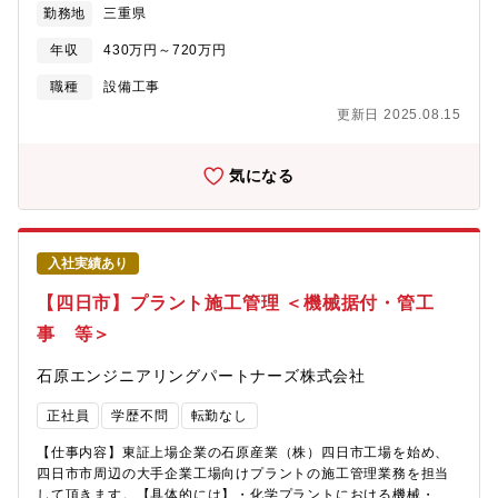
勤務地
三重県
発注者、協力会社との調整業務があります。【仕事の特徴】◇業
務の約9割が四日市で、転勤はありません◇工期は1週間～6ヶ月と
年収
430万円～720万円
なっています。◇現場とデスクワークの割合は、6：4程度です。
◇現地に事務所がある場合は、原則直行直帰となります。本社よ
職種
設備工事
り近い現場の場合は社内にて業務となります。【働きやすい環
更新日 2025.08.15
境】◇年間休日124日（土日祝休み）◇直行直帰OKで柔軟な働き
方◇車通勤可（駐車場完備）【充実の資格支援制度】資格受験料
の支給、受験のための講習会費用も負担します。また不定期です
気になる
が、部署での勉強会も開催しており、スキルアップが目指せま
す。【組織構成】第1工務部 第1工務グループと第2工務部 第2工
務グループには、48名（本部長、副本部長、部長、グループリ ー
ダー、マネージャー、主任、スタッフ35名）が在籍しています。
入社実績あり
【当社の特徴】◇2012年1月に石原化工建設株式会社から分割
し、技術やノウハウを持ちながら新会社として立ち上がりまし
【四日市】プラント施工管理 ＜機械据付・管工
た。工場の自家発設備の計画、設計、建設、保守、操業に関わる
事 等＞
全てのサービスを提供しております。◇経験と実績が買われ、三
重県下の建設業では10年以上連続で完工高トップクラスです。◇
石原エンジニアリングパートナーズ株式会社
親会社である石原産業株式会社（東証プライム上場）の工場メン
テナンスや新設の安定した売上が約70％となっています。また四
正社員
学歴不問
転勤なし
日市（本社）近辺の化学系コンビナートからの民間工事の売上が
約30％です。安定した売上基盤と、売上拡大に向けた新規受注へ
【仕事内容】東証上場企業の石原産業（株）四日市工場を始め、
のバランスがよく、安定的に事業を拡大してきました。
四日市市周辺の大手企業工場向けプラントの施工管理業務を担当
して頂きます。【具体的には】・化学プラントにおける機械・管