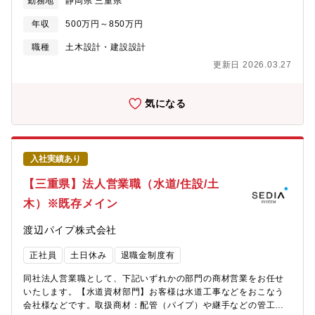
勤務地
静岡県 三重県
ります。※全国総合職の場合には北海道、東北、関東、中部、近
畿、中国、四国、九州、沖縄など全国の事業所へ将来的な転勤の
年収
500万円～850万円
可能性がございます。（※初任地は希望考慮します）【中部の事
業所】
職種
土木設計・建設設計
https://www.daiwahouse.co.jp/officeHP/chubu/index.asp【大
更新日 2026.03.27
和ハウスの低層アパート事業】
https://www.daiwahouse.co.jp/tochikatsu/d-room/index.html
気になる
入社実績あり
【三重県】法人営業職（水道/住設/土
木）※既存メイン
渡辺パイプ株式会社
正社員
土日休み
退職金制度有
同社法人営業職として、下記いずれかの部門の商材営業をお任せ
いたします。【水道資材部門】お客様は水道工事などをおこなう
会社様などです。取扱商材：配管（パイプ）や継手などの管工機