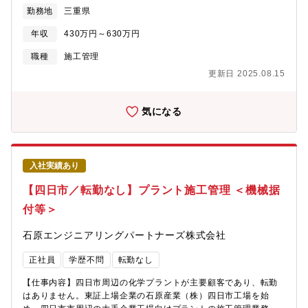
役割です。【仕事の特徴】◇業務の約9割が四日市で、転勤はあり
勤務地
三重県
ません。◇工期は1週間～6ヶ月となっています。◇現場とデスク
ワークの割合は、6：4程度です。◇現地に事務所がある場合は、
年収
430万円～630万円
原則直行直帰となります。本社より近い現場の場合は社内にて業
務となります。【組織構成】プラント本部 土木建築部 土木・
職種
施工管理
建築グループは20名（本部長／副本部長／部長／副部長／グルー
更新日 2025.08.15
プリーダー／マネージャー／所長／主任／スタッフ8名）在籍して
います。【教育・資格取得支援】資格受験料の支給、講習会費用
の負担など資格支援制度が充実しており、技術者として成長する
気になる
機会が豊富な環境です。部署内では月に一回勉強会なども業務時
間内に開催され、情報交換を行う時間として設定されておりスキ
ルアップができる環境です。【当社の特徴】◇2012年1月に石原
化工建設株式会社から分割し、技術やノウハウを持ちながら新会
入社実績あり
社として立ち上がりました。工場の自家発設備の計画、設計、建
設、保守、操業に関わる全てのサービスを提供しております。◇
【四日市／転勤なし】プラント施工管理 ＜機械据
豊富な経験と実績が買われ、三重県下の建設業では10年以上連続
付等＞
で完工高トップクラスです。◇親会社である石原産業株式会社
（東証プライム上場）の工場メンテナンスや新設の安定した売上
石原エンジニアリングパートナーズ株式会社
が約70％となっています。また四日市（本社）近辺の化学系コン
ビナートからの民間工事の売上が約30％です。安定した売上基盤
正社員
学歴不問
転勤なし
と、売上拡大に向けた新規受注へのバランスがよく、安定的に事
業を拡大してきました。
【仕事内容】四日市周辺の化学プラントが主要顧客であり、転勤
はありません。東証上場企業の石原産業（株）四日市工場を始