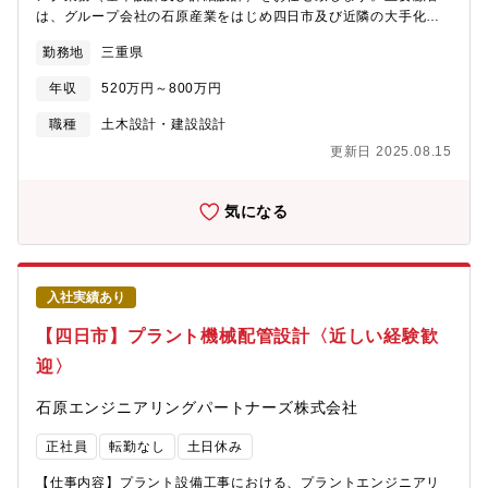
日市（本社）近辺の化学系コンビナートからの民間工事の売上が
は、グループ会社の石原産業をはじめ四日市及び近隣の大手化学
約30％です。安定した売上基盤と、売上拡大に向けた新規受注へ
企業などです。【業務詳細】〇プラント設計業務・化工計算（機
のバランスがよく、安定的に事業を拡大してきました。
勤務地
三重県
器の能力計算等）・各種強度計算（熱応力解析、耐震設計を含
む）・各種仕様書作成（機器及び配管部品）・各種基準書作成・
年収
520万円～800万円
機器プロット及び配管アレンジなどの空間設計デザイン・P&ID検
討及び配管設計・詳細図の作成〇見積・積算・工事物量の算出、
職種
土木設計・建設設計
購入品の仕様検討、設計費用の算出〇その他・顧客の要望やニー
更新日 2025.08.15
ズのヒアリング・顧客、他部門及び協力会社との調整業務・業務
の9割はデスクワークです。現場にスケッチ等で行くこともありま
す。【仕事の特徴】◇長期スパンの仕事が多く、建設後もメンテ
気になる
ナンスの受注が安定的にあります。高純度シリコン／東ソー／三
菱ガス化学／古河電気工業などの大手顧客からの建設、改修、メ
ンテナンスの受注があり、経営も安定しています。【プラントに
ついて】顧客のニーズに応じたプラントを設計し自社工場で製
入社実績あり
作、現地での据え付け・配管などの機械工事を行っています。プ
ラント設備の設計段階では、経験豊富な専門技術集団が最新の技
【四日市】プラント機械配管設計〈近しい経験歓
術を駆使して、効率的な設計を実現。また機器製作では高品質か
迎〉
つ信頼性のある機器を製作し、お客様の要望にお応えします。
【充実の資格支援制度】資格受験料の支給、受験のための講習会
石原エンジニアリングパートナーズ株式会社
費用も負担します。また不定期ですが、部署での勉強会も開催し
ており、スキルアップが目指せます。【組織構成】設計部 設計グ
正社員
転勤なし
土日休み
ループには、15名（本部長、副本部長、部長、副部長、グループ
リーダー、マネージャー、スタッフ6名）が在籍しています。【当
【仕事内容】プラント設備工事における、プラントエンジニアリ