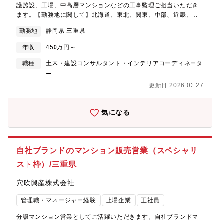
護施設、工場、中高層マンションなどの工事監理ご担当いただき
ます。【勤務地に関して】北海道、東北、関東、中部、近畿、中
国、四国、九州、沖縄など全国の事業所 （希望考慮します）※地
勤務地
静岡県 三重県
域限定社員の処遇もあります。【全国の事業所】
https://www.daiwahouse.co.jp/officeHP/tohoku/index.asp#section1
年収
450万円～
さ【技術職の採用ページも是非ご覧ください】
https://www.daiwahouse.co.jp/recruit/student/index.html
職種
土木・建設コンサルタント・インテリアコーディネータ
ー
更新日 2026.03.27
気になる
自社ブランドのマンション販売営業（スペシャリ
スト枠）/三重県
穴吹興産株式会社
管理職・マネージャー経験
上場企業
正社員
分譲マンション営業としてご活躍いただきます。自社ブランドマ