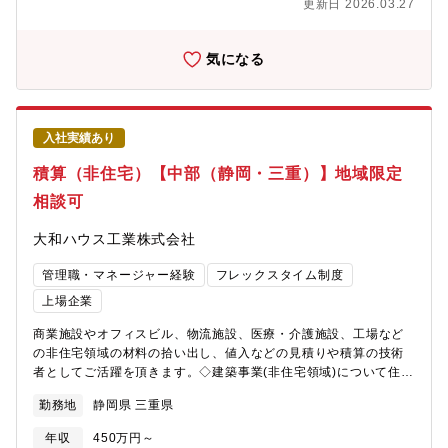
更新日 2026.03.27
気になる
入社実績あり
積算（非住宅）【中部（静岡・三重）】地域限定
相談可
大和ハウス工業株式会社
管理職・マネージャー経験
フレックスタイム制度
上場企業
商業施設やオフィスビル、物流施設、医療・介護施設、工場など
の非住宅領域の材料の拾い出し、値入などの見積りや積算の技術
者としてご活躍を頂きます。◇建築事業(非住宅領域)について住宅
メーカーとして知られる大和ハウス工業ですが、非住宅事業の売
勤務地
静岡県 三重県
り上げの6割を超え今や住宅領域と互角に並ぶまでの事業成長を見
せています。《おすすめポイント》★複合商業施設や医療施設、
年収
450万円～