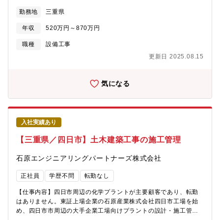
す。また四日市（本社）近辺の化学系コンビナートからの民間工
種プラントでの電気と計装工事の設計・施工管理です。・協力会
勤務地
三重県
事の売上が約30％です。安定した売上基盤と、売上拡大に向けた
社の方々が働く現場管理（安全・品質・工程管理）が主となりま
新規受注へのバランスがよく、安定的に事業を拡大してきまし
す。・営業活動のサポートとして見積作成業務があります。・発
年収
520万円～870万円
た。
注者・協力会社との調整業務があります。【仕事の特徴】◇業務
の約9割が四日市で、転勤はありません◇工期は1週間～6ヶ月とな
職種
設備工事
っています。◇現場とデスクワークの割合は、6：4程度です。◇
更新日 2025.08.15
現地に事務所がある場合は、原則直行直帰となります。本社より
近い現場の場合は社内にて業務となります。【働きやすい環境】
◇年間休日124日（土日祝休み）◇直行直帰OKで柔軟な働き方◇
気になる
転勤なし◇車通勤可（駐車場完備）【充実の資格支援制度】資格
受験料の支給、受験のための講習会費用も負担します。また不定
期ですが、部署での勉強会も開催しており、スキルアップが目指
せます。※試験日は休日の場合、振替出勤として振休を取得頂き
入社実績あり
ます。【組織構成】電気計装部には、15名（本部長、副本部長、
部長、副部長、グループリーダー、マネージャー、主任、スタッ
【三重県／四日市】土木建築工事の施工管理
フ8名）が在籍しています。【当社の特徴】◇2012年1月に石原化
工建設株式会社から分割し、技術やノウハウを持ちながら新会社
石原エンジニアリングパートナーズ株式会社
として立ち上がりました。工場の自家発設備の計画、設計、建
設、保守、操業に関わる全てのサービスを提供しております。◇
正社員
学歴不問
転勤なし
経験と実績が買われ、三重県下の建設業では10年以上連続で完工
高トップクラスです。◇親会社である石原産業株式会社（東証プ
【仕事内容】四日市周辺の化学プラントが主要顧客であり、転勤
ライム上場）の工場メンテナンスや新設の安定した売上が約70％
はありません。東証上場企業の石原産業株式会社四日市工場を始
となっています。また四日市（本社）近辺の化学系コンビナート
め、四日市市周辺の大手企業工場向けプラントの設計・施工管理
からの民間工事の売上が約30％です。安定した売上基盤と、売上