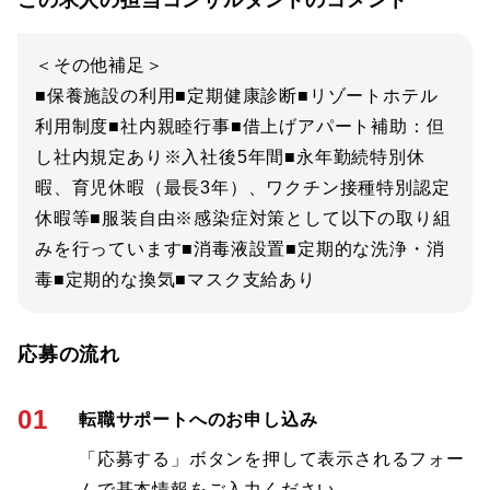
この求人の担当コンサルタントのコメント
＜その他補足＞
■保養施設の利用■定期健康診断■リゾートホテル
利用制度■社内親睦行事■借上げアパート補助：但
し社内規定あり※入社後5年間■永年勤続特別休
暇、育児休暇（最長3年）、ワクチン接種特別認定
休暇等■服装自由※感染症対策として以下の取り組
みを行っています■消毒液設置■定期的な洗浄・消
毒■定期的な換気■マスク支給あり
応募の流れ
01
転職サポートへのお申し込み
「応募する」ボタンを押して表示されるフォー
ムで基本情報をご入力ください。