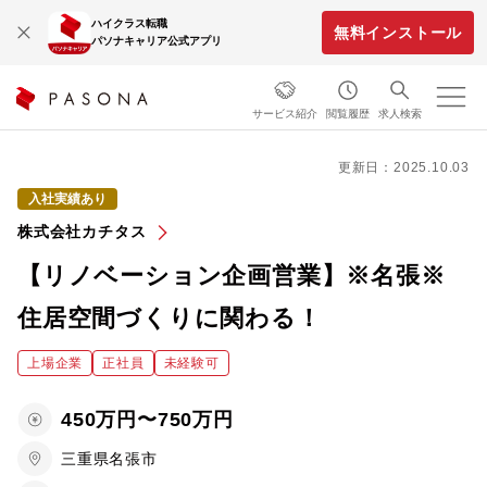
ハイクラス転職
無料インストール
パソナキャリア公式アプリ
サービス紹介
閲覧履歴
求人検索
更新日：2025.10.03
入社実績あり
株式会社カチタス
【リノベーション企画営業】※名張※
住居空間づくりに関わる！
上場企業
正社員
未経験可
450万円〜750万円
三重県名張市