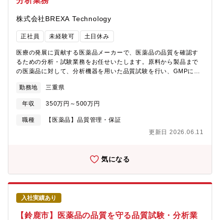
分析業務
株式会社BREXA Technology
正社員
未経験可
土日休み
医療の発展に貢献する医薬品メーカーで、医薬品の品質を確認す
るための分析・試験業務をお任せいたします。原料から製品まで
の医薬品に対して、分析機器を用いた品質試験を行い、GMPに基
づく記録管理や報告までを担当する業務です。【業務内容】①医
勤務地
三重県
薬品の品質試験（原料・中間体・製品）医薬品が規格通りの品質
であるかを確認するため、各工程ごとの試験を実施します。
年収
350万円～500万円
②HPLC・GCなど分析機器を用いた測定業務有効成分や不純物を
分析機器で測定し、数値データを取得します。③試験結果のデー
職種
【医薬品】品質管理・保証
タ解析・報告書作成得られた結果を整理・解析し、報告書として
更新日 2026.06.11
まとめます。④分析機器の点検・校正およびトラブル対応正確な
試験を行うため、機器の状態確認や簡単なトラブル対応も行いま
す。⑤GMPに準拠した試験記録の作成・管理医薬品業界のルール
気になる
に則り、試験データや記録を正確に管理します。⑥試験手順書に
基づく分析・改善提案決められた手順で試験を行い、よりよい方
法があれば改善提案も行います。【IT・web系スキル】Office 365
入社実績あり
【鈴鹿市】医薬品の品質を守る品質試験・分析業