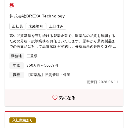
務
株式会社BREXA Technology
正社員
未経験可
土日休み
高い品質基準を守り続ける製薬企業で、医薬品の品質を確認する
ための分析・試験業務をお任せいたします。原料から最終製品ま
での医薬品に対して品質試験を実施し、分析結果の管理やGMPに
基づく文書対応まで行う業務です。【業務内容】①医薬品の品質
勤務地
三重県
試験（原料・中間体・製品）の実施各工程で医薬品が基準を満た
しているかを確認するための試験を行います。②HPLC・GC等を
年収
350万円～500万円
用いた成分分析・不純物試験分析機器を使用し、有効成分や不純
物の有無・量を測定します。③試験結果のデータ確認・報告書作
職種
【医薬品】品質管理・保証
成測定結果をチェックし、正確なデータとして報告書にまとめま
更新日 2026.06.11
す。④GMPに基づく試験記録・文書管理医薬品製造のルールに従
い、記録や文書を厳密に管理します。⑤分析機器の点検・校正・
維持管理分析精度を保つため、機器の定期点検や調整を行いま
気になる
す。⑥逸脱・異常発生時の調査および是正対応トラブルや想定外
の結果が出た際に、原因を調査し再発防止に対応します。
入社実績あり