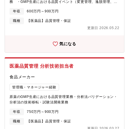
務 ・GMP生産における品質イベント（変更管理、逸脱管理、
OOS、CAPA、バリデーション、記録照査等）の確認・判断、製
年収
600万円～900万円
造・技術・QCとの協議および指示 ・顧客である国内外の製薬メ
ーカーや医薬開発メーカーとの品質イベントに関する会議（web
職種
【医薬品】品質管理・保証
会議含む）、協議、報告など2.原薬（API）のGMP生産における
更新日 2026.05.22
品質保証業務3.製剤のGMP生産における品質保証業務4.顧客との
品質取り決め、製品標準書作成など品質保証に関わる業務5.事業
所内GMP体制管理に関わる規程書整備、GMP教育などの業務6.当
気になる
局査察、顧客監査、原料供給元監査、委託先監査への対応
医薬品質管理 分析技術担当者
食品メーカー
管理職・マネージャー経験
原薬のGMP生産における品質管理業務・分析法バリデーション・
分析法の技術移転・試験法開発業務
年収
750万円～900万円
職種
【医薬品】品質管理・保証
更新日 2026.03.27