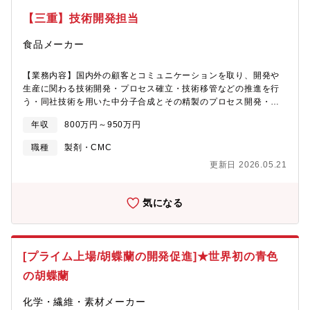
【三重】技術開発担当
食品メーカー
【業務内容】国内外の顧客とコミュニケーションを取り、開発や
生産に関わる技術開発・プロセス確立・技術移管などの推進を行
う・同社技術を用いた中分子合成とその精製のプロセス開発・ス
ケールアップおよびGMP製造への導入・製造部門や国内外の再委
年収
800万円～950万円
託先CDMOとの連携を図り、技術や製造をリードする
職種
製剤・CMC
更新日 2026.05.21
気になる
[プライム上場/胡蝶蘭の開発促進]★世界初の青色
の胡蝶蘭
化学・繊維・素材メーカー