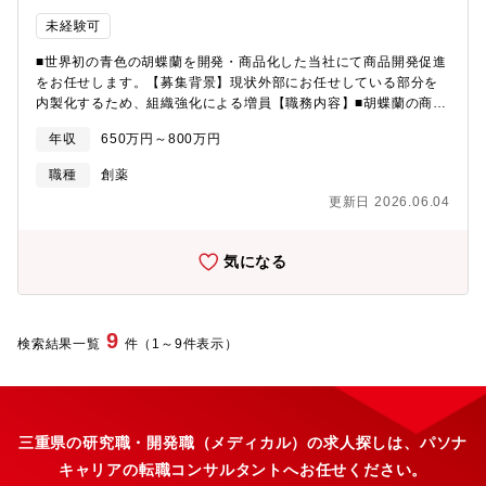
未経験可
■世界初の青色の胡蝶蘭を開発・商品化した当社にて商品開発促進
をお任せします。【募集背景】現状外部にお任せしている部分を
内製化するため、組織強化による増員【職務内容】■胡蝶蘭の商業
生産■良好な品質の商品を生産するための生産条件の検討■生産設
年収
650万円～800万円
備の運営管理■メンバーの統率、指導■胡蝶蘭の新品種開発（育
種）■研究部門、営業部門と連携した、新品種開発および商業生産
職種
創薬
の管理※外部生産設備や委託先等への生産指導、技術研修のため
更新日 2026.06.04
の出張の機会有【企業魅力】残業時間は10～30時間、年間休日が
121日と働きやすい環境です。■酸化チタンは、国内シェア
NO.1、世界6位のメーカーでグローバルに展開！■農薬に関しても
気になる
国内では海外輸出高TOPと有機・無機分野の両軸で事業を展開！■
新規事業にも注力！「青色胡蝶蘭」や「動物薬事業」【組織構
成】新部署立ち上げのため未定
9
検索結果一覧
件（1～9件表示）
三重県の研究職・開発職（メディカル）の求人探しは、パソナ
キャリアの転職コンサルタントへお任せください。