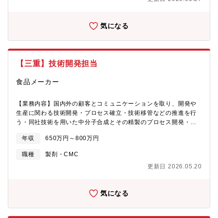
気になる
【三重】技術開発担当
食品メーカー
【業務内容】国内外の顧客とコミュニケーションを取り、開発や
生産に関わる技術開発・プロセス確立・技術移管などの推進を行
う・同社技術を用いた中分子合成とその精製のプロセス開発・ス
ケールアップおよびGMP製造への導入・製造部門や国内外の再委
年収
650万円～800万円
託先CDMOとの連携を図り、技術や製造をリードする
職種
製剤・CMC
更新日 2026.05.20
気になる