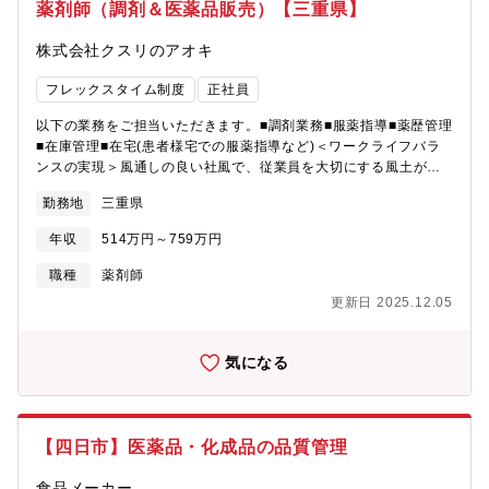
薬剤師（調剤＆医薬品販売）【三重県】
株式会社クスリのアオキ
フレックスタイム制度
正社員
以下の業務をご担当いただきます。■調剤業務■服薬指導■薬歴管理
■在庫管理■在宅(患者様宅での服薬指導など)＜ワークライフバラ
ンスの実現＞風通しの良い社風で、従業員を大切にする風土が根
付いています。「企業寿命30年説」という言葉がありますが、当
勤務地
三重県
社は30年以上の歴史があり、従業員一人ひとりの成長が企業の成
長にも繋がっています。今後も従業員が個性を発揮し、成長し続
年収
514万円～759万円
けることができる環境を整えてまいります。ドラッグストアの中
でも非常に珍しい取り組みとして、全店「分離申請」を行ってい
職種
薬剤師
ます。薬局は基本日祝休み、19:00までには閉店なので、夜遅くま
更新日 2025.12.05
での勤務もなく、自分の時間も大切にしながら働くことができま
す。
気になる
【四日市】医薬品・化成品の品質管理
食品メーカー