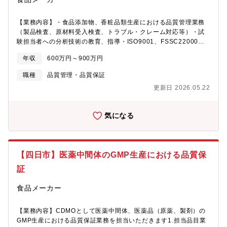
【業務内容】・食品添加物、香粧品類生産における品質管理業務
（製品検査、原材料受入検査、トラブル・クレーム対応等）・試
験担当者への分析技術の教育、指導・ISO9001、FSSC22000等
の認証審査、顧客監査対応＜入社1か月後の業務イメージ＞・職場
年収
600万円～900万円
研修（業務概要、基本的な業務運用ルール、安全・環境関連教
育）・担当業務の職場内資格認定教育（分析、点検等）※配属先
職種
品質管理・品質保証
研修を約1週間実施、その後担当チームにおいて1～3ヶ月程度の
更新日 2026.05.22
OJTを中心とした教育を予定しています
気になる
【四日市】医薬中間体のGMP生産における品質保
証
食品メーカー
【業務内容】CDMOとして医薬中間体、医薬品（原薬、製剤）の
GMP生産における品質保証業務を担当いただきます1.担当品目業