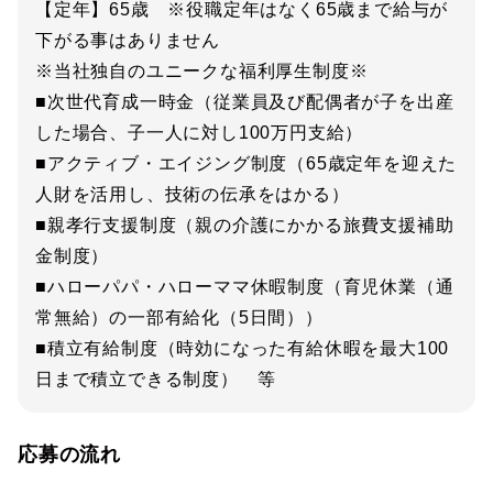
【定年】65歳 ※役職定年はなく65歳まで給与が
下がる事はありません
※当社独自のユニークな福利厚生制度※
■次世代育成一時金（従業員及び配偶者が子を出産
した場合、子一人に対し100万円支給）
■アクティブ・エイジング制度（65歳定年を迎えた
人財を活用し、技術の伝承をはかる）
■親孝行支援制度（親の介護にかかる旅費支援補助
金制度）
■ハローパパ・ハローママ休暇制度（育児休業（通
常無給）の一部有給化（5日間））
■積立有給制度（時効になった有給休暇を最大100
日まで積立できる制度） 等
応募の流れ