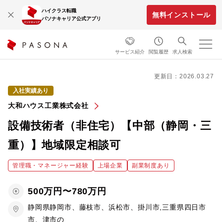
ハイクラス転職
無料インストール
パソナキャリア公式アプリ
サービス紹介
閲覧履歴
求人検索
更新日：2026.03.27
入社実績あり
大和ハウス工業株式会社
設備技術者（非住宅）【中部（静岡・三
重）】地域限定相談可
管理職・マネージャー経験
上場企業
副業制度あり
500万円〜780万円
静岡県静岡市、藤枝市、浜松市、掛川市,三重県四日市
市、津市の