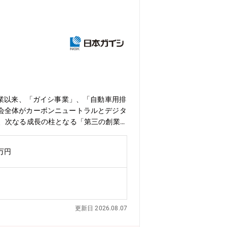
創業以来、「ガイシ事業」、「自動車用排
会全体がカーボンニュートラルとデジタ
、次なる成長の柱となる「第三の創業」
蓄電サービス、設備運用代行、電力供
ニアリング・調達・建設）への対応増が
0万円
る方を募集しています。【職務の特色】
よる地域活性などにも貢献する社会的意
客要求に耳を傾け、前例にとらわれずに
でもあり、ソリューション提案でも様々
の新しい業務の立ち上げに関わること
更新日 2026.08.07
ーション事業で展開する再エネEPCビ
・仕様・品質を遵守し工事業務を推進す