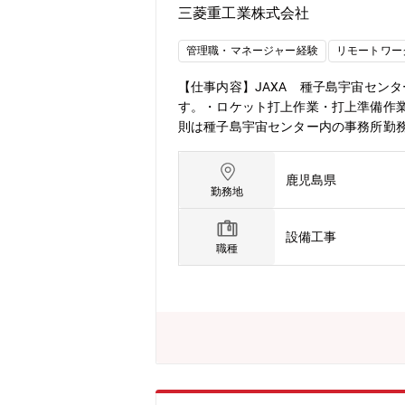
向上への取り組み・安全最優先での再稼働推進★電力システ
三菱重工業株式会社
【職場環境】■出張：有 (基本、現地
任可(交通費は会社負担)■常駐時の住
管理職・マネージャー経験
リモートワー
の統括管理業務を通じて、原子力発電
力が向上します。この経験を積むこと
【仕事内容】JAXA 種子島宇宙セン
す。・ロケット打上作業・打上準備作
則は種子島宇宙センター内の事務所勤務
あり、リーダー故、現場に出てチーム
トであるH3も打上げ機数増加に対応
鹿児島県
ーム一丸となって、ロケット打上業務
勤務地
びを分かち合うことができます。また
ります。【同社について】・三菱グル
設備工事
とを契機に1884年に創業した同社は
職種
ジニアリングとものづくりのグローバルリ
円、当期利益2,454億円等いずれも
レックスタイム制度導入、えるぼし」
選考フローを熟知しておりますので、