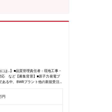
ミュレーション評価、システム開発等）
iness/battery/変更の範囲： 全ての業務
イクログリッド設備の設計・客先との設
用管理電気の特定工事を元請として受注
メンバーの監理技術者取得に向けた実務
●その他●歓迎_職務経験【経験・能
には…】■品質管理責任者：現地工事・
対応 など【募集背景】■原子力発電プ
である中、BWRプラント他の新規受注
圧水型原子炉)向けに強みを持っている同
※BWRの既設設備の入れ替え案件など
0万円
す。入社直後は、現地作業所にて、原子
ールや重要作業の立ち合いの時などに訪
の対応など)【三菱電機の原子力設備/