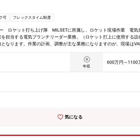
ム製作所についてhttps://www.mitsubishielectric.co.jp/me/
作業所で駐在・業務遂行いただきます。常駐先の希望打診は可能) ※常
まいは、ホテル・マンスリーマンションなど会社で手配いたします。【
ク可
フレックスタイム制度
プラント設備に関する技術力を高めることができます。また、社内外の
で、現地統括責任者(作業所長）等の役割を担うことも可能になります。
ター ロケット打ち上げ隊 MILSETに所属し、ロケット現場作業 電
業を担当する電気ブランチリーダー業務。（ロケット打上に使用する設
となります。作業の計画、調整が主な業務になりますのが、現場はVAB
員の状況を確認することも重要な仕事です。【募集の背景】世界的な打
することが求められています。よって、当該業務が可能な人員の増強を
600万円～110
を行い、成功したあかつきには、チーム員はもちろん町の皆様、ロケッ
年収
、打上結果はメディアで大きく報道されますので、自らの仕事の成果が
ープの創業者岩崎彌太郎は政府より工部省長崎造船局を借り受け、長崎
発電プラントなどの社会インフラ、船舶、航空機などの輸送機器、大型
ーダーとして、社会を牽引しております。・直近2024年度決算で受注高7
過去最高値であり、NO1重工業メーカーでありながらさらに成長をして
「くるみん」の各認定等ワークライフバランスを整えた働き方が可能で
内定まで丁寧にフォロー致します。
気になる