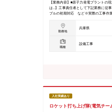
可能になります。
【業務内容】■原子力発電プラントの
は…】工事責任者として下記業務に従事
ブルの初期対応 など※実際の工事作
社保守サービスのパフォーマンス向上に
度～32年度にかけて継続的に行われる
兵庫県
今後は同業他社が多く設備を納めている
勤務地
ン】■原子力発電プラントの同社拠点
原子力発電所でのスタッフ業務を習得
設備工事
問。作業所でのデスクワークが7割を占
職種
一例】■RCPモーター：原子炉を冷却
ル発電機・制御盤：発電所が停止し外
装置■原子炉安全保護装置：原子炉を
視装置：発電所内外の放射線量を常時測
な点検・検査・設備更新を行い、発電所
の工事を実施します。【ご担当いただく
ご担当いただく発電所をアサインしま
県、佐賀県、鹿児島県※常駐先の希望打
原子力プラントが16基あり、三菱電機
入社実績あり
います。※実際の作業者含め、現場に
ロケット打ち上げ隊(電気チー
炭素ベースロード電源に貢献する保全