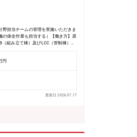
project/power/report.html
駐期間：5年程度■週末・休日等の一時帰
キャリアステップのイメージ】■現地工事
様々な関係者とのコミュニケーション能
気分野担当チームの管理を実施いただきま
備の保全作業も担当する）【働き方】原
（組み立て棟）及びLCC（管制棟）で
上需要の増大により、日本の基幹ロケッ
図る必要があります。【業務の魅力】チ
0万円
トを応援してくださっているの皆様と喜
、家族、親戚、友人にわかりやすく伝わ
造船所と命名して造船事業を開始したこ
ロケットなどの宇宙機器に至るまでエン
.0712兆円、売上収益5.0271兆
更新日 2026.07.17
おります。・在宅勤務、時間単位年休、フ
す。・パソナから入社実績が多数あり、