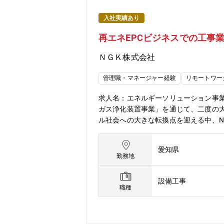
入社実績あり
再エネEPCビジネスでの工事
ＮＧＫ株式会社
管理職・マネージャー経験
リモートワー
求人名：エネルギーソリューション事業
ガス浄化装置事業」を通じて、二度の
ル社会への大きな転換点を迎える中、
―新たな事業創出に本格的に取り組ん
給」を軸としたエンジニアリング・ソリ
愛知県
見込まれています。新たなビジネスを
勤務地
地域の再エネ活用や電力の地産地消の
義の大きいビジネスです。顧客となる
設備工事
コンセプト作りから開始し、ベストな
職種
な視点が求められることから、多様な
で、その分野の第一人者としてリードし
ジネスでの工事業務（現場監督、工事、