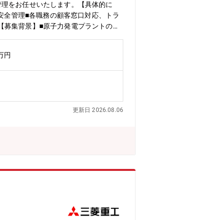
管理をお任せいたします。【具体的に
、安全管理■各職務の顧客窓口対応、トラ
【募集背景】■原子力発電プラントの当
WRプラント他の新規受注工事が25年
炉)向けに強みを持っている同社ですが、
0万円
既設設備の入れ替え案件など【ミッショ
きます。入社直後は、現地作業所にて、
ールや重要作業の立ち合いの時などに訪
の対応など)【三菱電機の原子力設備/
回すためのモーター。■非常用ディーゼ
更新日 2026.08.06
ディーゼルエンジンで電気をつくる安全
させ原子炉を停止させます。■放射線監
し、13か月に1回運転を定位し、必要
・修繕工事など含め年間50~100件
ございます。ご経験・ご志向性に応じて
先一例：北海道、青森県、福井県、愛媛
本国内には、運転中の加圧水(PWR)型
に4~5名の社員が責任者として常駐して
ラントの安全・安定運転、持続可能な脱
・基本の実践・安全・安定運転、稼働率