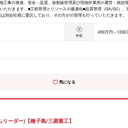
現地工事の推進、安全・品質、放射線管理及び現地作業所の運営・統括
いただきます。■工程管理とリソースの最適化■品質管理（QA/QC）
業は別会社様に委託しており、その方がの管理も行っていただきます。
向けたエンジニアリング強化（現場力強化）が喫緊の課題である中、B
予定であり、マンパワー強化のため人員を募集。■PWR(加圧水型原子
450万円～120
BWR(沸騰水型原子炉)への参入も強化していく方針です。※BWRの
年収
（現地作業所）の現地スタッフ（工事責任者）として業務を担当いただ
頂き、その後、責任者として担当頂く予定です。※工事現場にはパトロ
めます(工事担当者のレビュー、各工事ごとの作業計画策定、トラブル時
するために一次冷却水をポンプで循環させます。このポンプを安定して
部からの電気も供給されない場合、発電所を安全に稼働させるために、
安全に稼働させるための装置です。異常が発生した場合、制御棒を落下
定【工事内容について】■発電所の安全・安定雲梯を図ることを目的と
気になる
の設備を健全な状態に維持します。■上記の定期検査とは別で、部品交換
発電所】■北は北海道、南は鹿児島まで、国内には10か所の発電所が
す。1拠点には責任者・事務員含めて5名程度常駐しています。※常駐
診は可能【配属部門】■原保全部 原子力プラントサービスＧ：43名※日
の電気・計装設備が数多く納入されています。※各原子力プラントごと
は数十名～数百名います。【配属先ミッション】■原保全部・原子力プ
ムリーダー)【種子島/三菱重工】
・保守サービスの充実・拡大■原子力プラントサービスＧ・安全最優先