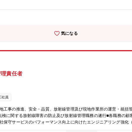
するために一次冷却水をポンプで循環させます。このポンプを安定して
部からの電気も供給されない場合、発電所を安全に稼働させるために、
安全に稼働させるための装置です。異常が発生した場合、制御棒を落下
定【工事内容について】■発電所の安全・安定雲梯を図ることを目的と
の設備を健全な状態に維持します。■上記の定期検査とは別で、部品交換
気になる
発電所】■北は北海道、南は鹿児島まで、国内には10か所の発電所が
す。1拠点には責任者・事務員含めて5名程度常駐しています。※常駐
診は可能【配属部門】■原保全部 原子力プラントサービスＧ：43名※日
の電気・計装設備が数多く納入されています。※各原子力プラントごとに
実際の作業者含め、現場には数十名～数百名います。【配属先ミッショ
スロード電源に貢献する保全・保守サービスの充実・拡大■原子力プラ
管理責任者
全最優先での再稼働推進★電力システム製作所についてhttps://www.mitsu
tml【職場環境】■出張：有 (基本、現地作業所で駐在・業務遂行いただきます。
は会社負担)■常駐時の住まいは、ホテル・マンスリーマンションなど
業務を通じて、原子力発電プラント設備に関する技術力を高めることが
正社員
ます。この経験を積むことで、現地統括責任者(作業所長）等の役割を
現地工事の推進、安全・品質、放射線管理及び現地作業所の運営・統括
点検に関する放射線障害の防止及び放射線管理職務の遂行■各職務の顧
当社保守サービスのパフォーマンス向上に向けたエンジニアリング強化
度～32年度にかけて継続的に行われる予定であり、マンパワー強化のため