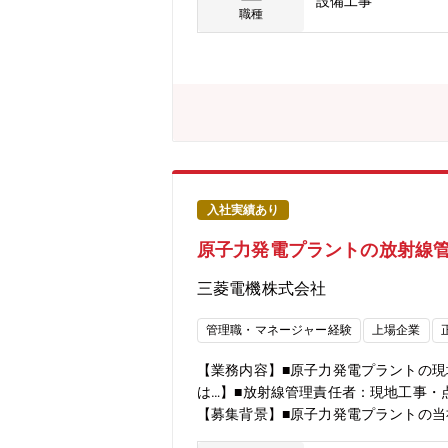
設備工事
一例】■RCPモーター：原子炉を冷却
職種
ル発電機・制御盤：発電所が停止し外
装置■原子炉安全保護装置：原子炉を
視装置：発電所内外の放射線量を常時測
な点検・検査・設備更新を行い、発電所
の工事を実施します。【ご担当いただく
ご担当いただく発電所をアサインしま
県、佐賀県、鹿児島県※常駐先の希望打
原子力プラントが16基あり、三菱電機
放射線など)として常駐しています。※
入社実績あり
全・安定運転、持続可能な脱炭素ベー
原子力発電プラントの放射線
践・安全・安定運転、稼働率向上への取り組み・安
roject/power/report.h
三菱電機株式会社
度■週末・休日等の一時帰任可(交通費
プのイメージ】■現地工事の統括管理
管理職・マネージャー経験
上場企業
とのコミュニケーション能力が向上し
【業務内容】■原子力発電プラントの
は…】■放射線管理責任者：現地工事・
【募集背景】■原子力発電プラントの
BWRプラント他の新規受注工事が25年