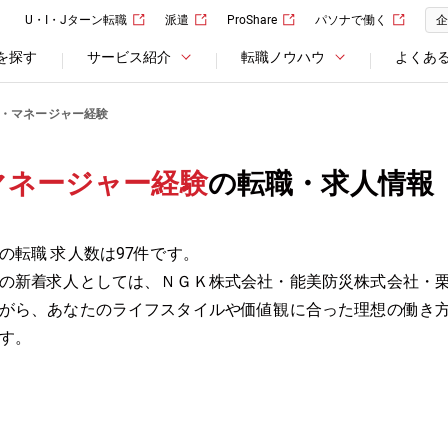
U・I・Jターン転職
派遣
ProShare
パソナで働く
企
を探す
サービス紹介
転職ノウハウ
よくあ
・マネージャー経験
マネージャー経験
の転職・求人情報
転職 求人数は97件です。
の新着求人としては、ＮＧＫ株式会社・能美防災株式会社・
がら、あなたのライフスタイルや価値観に合った理想の働き
す。