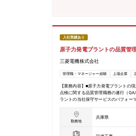
る。※事業化向け活動中の為、上記の
を担ってもらうく可能性があります参考：NGKホーム
への配置転換あり【業務の詳細】・主
備仕様や工期のすり合わせ、協力会社
し遂行するため、監理技術者（電気）
経験などの育成も期待します。【歓迎要件
入社実績あり
力】・若手社員への育成能力・予算管
原子力発電プラントの品質管
三菱電機株式会社
管理職・マネージャー経験
上場企業
【業務内容】■原子力発電プラントの現
点検に関する品質管理職務の遂行（QA
ラントの当社保守サービスのパフォー
工事が25年度～32年度にかけて継続
社ですが、今後は同業他社が多く設備を
兵庫県
【ミッション】■原子力発電プラント
勤務地
力発電所でのスタッフ業務を習得頂き
問。作業所でのデスクワークが7割を占