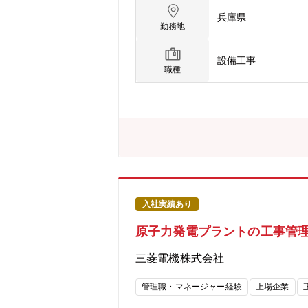
向けに強みを持っている同社ですが、今
兵庫県
設備の入れ替え案件など【ミッション
勤務地
は、現地作業所にて、原子力発電所で
重要作業の立ち合いの時などに訪問。作
設備工事
応など)【三菱電機の原子力設備/一例
職種
めのモーター。■非常用ディーゼル発
ゼルエンジンで電気をつくる安全装置
子炉を停止させます。■放射線監視装置
3か月に1回運転を定位し、必要な点検
繕工事など含め年間50~100件の工
す。ご経験・ご志向性に応じてご担当
北海道、青森県、福井県、愛媛県、佐賀
には、運転中の加圧水(PWR)型原子
の社員が責任者(工事・品質・放射線な
入社実績あり
保全部・原子力プラントの安全・安定
原子力発電プラントの工事管
スＧ・安全最優先・基本の実践・安全・安
mitsubishielectric.co.jp/
三菱電機株式会社
は可能) ※常駐期間：5年程度■週末
たします。【キャリアステップのイメ
管理職・マネージャー経験
上場企業
また、社内外の様々な関係者とのコミ