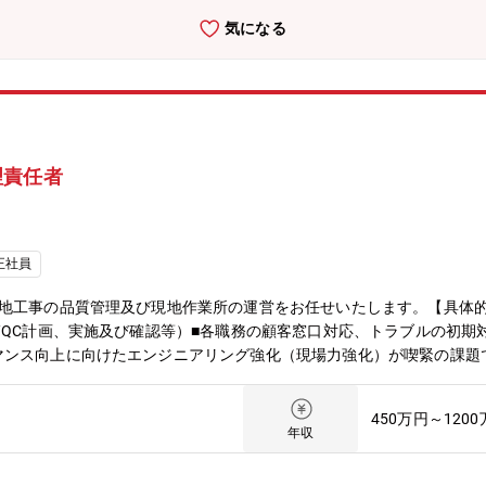
業務以外にも、部内リソース状況や本人希望により他業務（マーケ、シ
気になる
ページURL https://www.ngk.co.jp/product/search-bus
に太陽光設備と蓄電池、制御盤、自営線（電線・電柱等）で構成するマ
への見積依頼や設計図書の確認・元請工事の現場責任者として施工・費
を保有した方に現場責任者として実力を発揮頂きたいです。また、部内
】●歓迎_学位●修士博士 ●学部 ●高専 ●高校●歓迎_専攻●電気 
理能力（プロジェクト予算の管理など）
理責任者
正社員
地工事の品質管理及び現地作業所の運営をお任せいたします。【具体的
/QC計画、実施及び確認等）■各職務の顧客窓口対応、トラブルの初期
マンス向上に向けたエンジニアリング強化（現場力強化）が喫緊の課題
的に行われる予定であり、マンパワー強化のため人員を募集。■PWR(加
納めているBWR(沸騰水型原子炉)への参入も強化していく方針です。
450万円～120
の同社拠点（現地作業所）の現地スタッフとして業務を担当いただきま
年収
、その後、品質責任者として担当頂く予定です。※工事現場にはパトロ
めます(工事担当者のレビュー、各工事ごとの作業計画策定、トラブル時