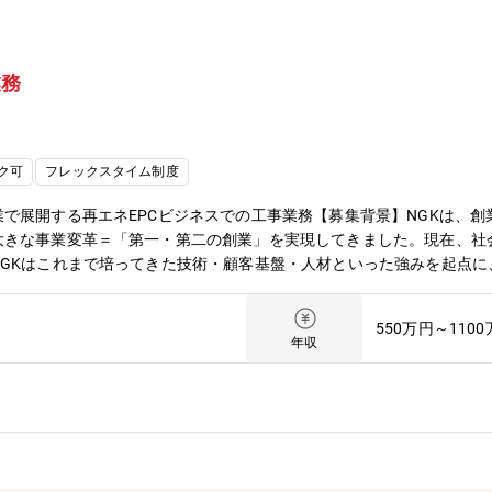
業務
ク可
フレックスタイム制度
で展開する再エネEPCビジネスでの工事業務【募集背景】NGKは、
大きな事業変革＝「第一・第二の創業」を実現してきました。現在、社
NGKはこれまで培ってきた技術・顧客基盤・人材といった強みを起点に
でいます。エネルギーソリューション部においては、「主に自治体向け
ューションビジネスの拡大を狙うフェーズにあり、特にEPC（エンジ
550万円～110
立ち上げるフェーズでエンジニアリングの力によって貢献していただけ
年収
促進とともに、災害時の電力供給など防災機能強化や再エネイベントに
自治体や事業者の困りごとやニーズは多岐多種にわたる中、案件毎に顧
ソリューションを提案します。本ビジネス（コト売り）はNGK初の試み
人材に活躍の場があり、新しいアイデアが歓迎される職場です。創業期
ていく人材を目指すことができます。【職務の概要】エネルギーソリュ
試運転、検収業務等）を行う。求められる成果EPC事業で予算・進捗