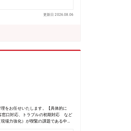
回すためのモーター。■非常用ディーゼ
ディーゼルエンジンで電気をつくる安全
更新日 2026.08.06
させ原子炉を停止させます。■放射線監
し、13か月に1回運転を定位し、必要
・修繕工事など含め年間50~100件
ございます。ご経験・ご志向性に応じて
先一例：北海道、青森県、福井県、愛媛
本国内には、運転中の加圧水(PWR)型
4~5名の社員が責任者(工事・品質・
ン】■原保全部・原子力プラントの安
ントサービスＧ・安全最優先・基本の実
bishielectric.co.jp/me/p
常駐先の希望打診は可能) ※常駐期間：5年程
会社で手配いたします。【キャリアステッ
できます。また、社内外の様々な関係者
担うことも可能になります。
管理をお任せいたします。【具体的に
客窓口対応、トラブルの初期対応 など
（現場力強化）が喫緊の課題である中、
人員を募集。■PWR(加圧水型原子炉)