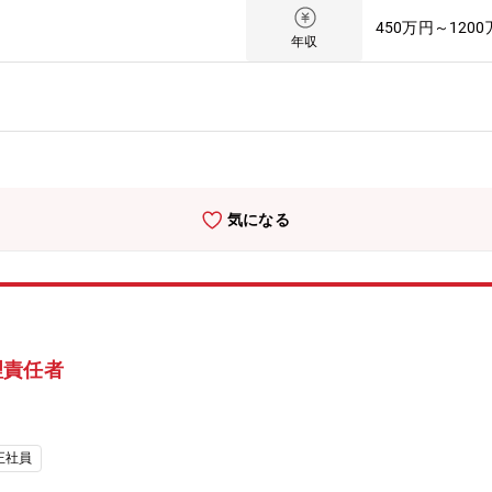
後は同業他社が多く設備を納めているBWR(沸騰水型原子炉)への参入
450万円～120
】■原子力発電プラントの同社拠点（現地作業所）の現地スタッフとし
年収
のスタッフ業務を習得頂き、その後、放射線管理責任者として担当頂く
業所でのデスクワークが7割を占めます(工事担当者のレビュー、各工
】■RCPモーター：原子炉を冷却するために一次冷却水をポンプで循環
電機・制御盤：発電所が停止し外部からの電気も供給されない場合、発
■原子炉安全保護装置：原子炉を安全に稼働させるための装置です。異
：発電所内外の放射線量を常時測定【工事内容について】■発電所の安
・検査・設備更新を行い、発電所の設備を健全な状態に維持します。■
気になる
事を実施します。【ご担当いただく発電所】■北は北海道、南は鹿児島まで
いただく発電所をアサインします。1拠点には責任者・事務員含めて5
県、鹿児島県※常駐先の希望打診は可能【配属部門】■原保全部 原子
力プラントが16基あり、三菱電機の電気・計装設備が数多く納入されてい
ど)として常駐しています。※実際の作業者含め、現場には数十名～数
運転、持続可能な脱炭素ベースロード電源に貢献する保全・保守サービ
理責任者
定運転、稼働率向上への取り組み・安全最優先での再稼働推進★電力システ
me/project/power/report.html【職場環境】■出張：有 (基本、現地
・休日等の一時帰任可(交通費は会社負担)■常駐時の住まいは、ホテル
ージ】■現地工事の統括管理業務を通じて、原子力発電プラント設備に
正社員
ュニケーション能力が向上します。この経験を積むことで、現地統括責