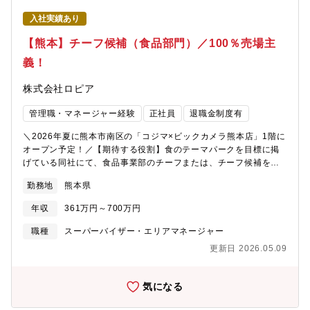
肉をモチーフにしています。・一頭買いだからこその品揃え！他
入社実績あり
では味わえない「シャトーブリアン」のような様々なレアなお肉
を取り揃えています。・プライベートブランドのウィンナーは
【熊本】チーフ候補（食品部門）／100％売場主
No.1の売上と買上点数！【キャリアパス】チーフ候補として入社
義！
した場合は、最短2～3ヶ月/平均10～12ヶ月にて、チーフへ昇格
することが可能です。その後は、部長・本部長（最年少28歳で部
株式会社ロピア
長就任事例有）やグループ会社役員・社長（最年少34歳で代表就
任事例有）を目指すことができます。※チーフ最高実績年収：
管理職・マネージャー経験
正社員
退職金制度有
1000万円以上／チーフ以上平均年収：700万円以上【魅力】「個
店主義」のため、各売り場のチーフが最大限の権利と責任を持
＼2026年夏に熊本市南区の「コジマ×ビックカメラ熊本店」1階に
ち、売る商品の選定や仕入れ、売り場構成、販促POP・装飾の考
オープン予定！／【期待する役割】食のテーマパークを目標に掲
案など販売戦略策定を担い、地域のお客様の満足度向上と売上
げている同社にて、食品事業部のチーフまたは、チーフ候補をお
げ・利益拡大を目指します。チーフになればPB商品の企画開発な
任せいたします。※チーフ候補として入社した場合も、最短2～3
ども携われます。
勤務地
熊本県
ヶ月、平均10～12ヶ月でチーフへ昇格しております。【職務内
容】・販売戦略・商品開発（その店舗にしかない、プライベート
年収
361万円～700万円
ブランドも考案できます）・仕入れ（全国各地および海外からも
調達）・加工（精肉、鮮魚、惣菜の場合）・価格設定（店舗によ
職種
スーパーバイザー・エリアマネージャー
って価格が異なります）・売り場作り（買い物を楽しんでいただ
更新日 2026.05.09
くことを大事に）・人材育成・採用※本部を介さず、100%売場主
義での地域や顧客のニーズに寄り添った店舗運営に携われます。
＜食品事業部の特徴＞・食品事業部は1番広い売り場を任されてお
気になる
り、幅広い商品を扱っています！・売価や陳列方法を考えなが
ら、個性あふれる売り場作りが可能。・若手社員でも発売前商品