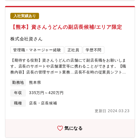
入社実績あり
【熊本】資さんうどんの副店長候補/エリア限定
株式会社資さん
管理職・マネージャー経験
正社員
学歴不問
【期待する役割】資さんうどんの店舗にて副店長職をお願いしま
す。店長のサポートや店舗運営等に携わることができます。【職
務内容】店長の管理サポート業務…店長不在時の従業員シフト管
理、食材・店舗設備の発注・管理、業者とのやりとり、電話応対
勤務地
熊本県
ホール業務…オーダー確認、料理の配膳キッチン業務…各メニュ
ーの味付け・盛り付け、揚げ物 等※ピーク時の店舗運のプロに
年収
335万円～420万円
なることを期待しているので、基本的に日勤のシフトに入って頂
きます。エリア限定、また〇時以降の緊急連絡は控えたほうが良
職種
店長・店長候補
い等も考慮頂けます。【魅力】地域の方から愛される店舗で、直
更新日 2024.03.23
にお客様と触れ合い喜びを感じることができます。出汁にこだわ
り、うどんの美味しさを最大限に伝えています。愛社精神を持っ
ている社員が多く、アットホームで穏やかな仲間と一緒にお仕事
気になる
ができます。