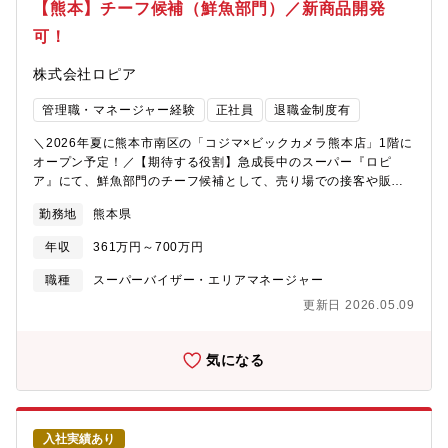
ス】チーフ候補として入社した場合は、最短2～3ヶ月/平均10～
【熊本】チーフ候補（鮮魚部門）／新商品開発
12ヶ月にて、チーフへ昇格することが可能です。その後は、部
可！
長・本部長（最年少28歳で部長就任事例有）やグループ会社役
員・社長（最年少34歳で代表就任事例有）を目指すことができま
株式会社ロピア
す。※チーフ最高実績年収：1000万円以上／チーフ以上平均年
収：700万円以上（平均年齢：32歳）＜勤務地補足＞～多様な働
管理職・マネージャー経験
正社員
退職金制度有
き方を実現することが可能です～ a:バリバリ稼げる総合職 b:指
定エリア内限定勤務職種 c:転居を伴う異動なしのホーム限定職※
＼2026年夏に熊本市南区の「コジマ×ビックカメラ熊本店」1階に
上記により年収の変動あり【魅力】同社は各売場のチーフが自ら
オープン予定！／【期待する役割】急成長中のスーパー『ロピ
買付を行い、販売価格を決定する事業部制を採用。精肉・鮮魚・
ア』にて、鮮魚部門のチーフ候補として、売り場での接客や販売
青果・食品・惣菜の各部門のチーフが責任者を務め、主体的に地
用に魚の加工・調理、陳列など、地域のお客様に喜んでいただく
域にあった事業を展開しています。「100％売場主導」による製造
勤務地
熊本県
ための売場作りや販促活動をお任せします。【職務内容】鮮魚事
小売こそがロピアの目指す姿です。当社が大切にしているのは
業部のチーフとして、地域のお客様の満足度向上のために、最大
「個店主義」という考え方。店長がすべての裁量を持っているわ
年収
361万円～700万円
限の権利と責任を持ち、売上・利益アップをミッションとしてご
けではなく、各部門長が売り場を管理しています。地域やお客様
活躍いただきます。★自分の裁量で商品を買付け、仕入れ、価格
職種
スーパーバイザー・エリアマネージャー
のニーズを的確に掴み、その要望にあった商品や価格設定を各部
を決め、売場作り、商談、販促活動等も担当していただきます。
門で行っているため、 売り場配置や品揃え、店頭ポップや商品の
更新日 2026.05.09
★最小経営責任者と呼ばれる同社のチーフは、大きな裁量を持っ
価格など、各店舗によって異なっています。こうした現場力や顧
て仕事に臨むことができ、プライベートブランド商品の企画開発
客志向が、ロピアが成長し続けている理由です。＜勤務パターン
も手がけることも可能です。メーカーや本部での商品開発でない
気になる
＞①7:00～16:30②8:30～17:00③11:00～20:30＜その他就業時
為、お客様に一番近い距離で、商品を開発し、喜ばれる様子を間
間補足＞配属店舗、部門により6:00就業開始や、22:00終業もあ
近に見られる仕事ができます。＜鮮魚事業部の特徴＞・季節ごと
り【同社の今後について】年々売上更新、店舗拡大している同社
においしい魚を厳選。各地から仕入れた珍しい魚も取り扱い、好
ですが、現在国内125店舗（2025年5月現在）まで拡大してお
評です。・様々な魚をさばく機会が多く、包丁の扱いが上手にな
り、「2031年までにグループ売上2兆円」という大きな目標を掲
入社実績あり
ります。・握り寿司に使用しているマグロは「美味しいものを食