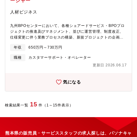
ージャー
人材ビジネス
九州BPOセンターにおいて、各種シェアードサービス・BPOプロ
ジェクトの推進及びマネジメント、並びに運営管理、制度改正、
仕様変更に伴う業務プロセスの構築、新規プロジェクトの企画設
計から導入まで、幅広い業務をご担当いただきます。また、管理
年収
650万円～730万円
職として、メンバーのマネジメントもお任せいたします。【具体
的な業務内容】・メンバーの育成、管理、マネジメント・プロジ
職種
カスタマーサポート・オペレーター
ェクト収支管理・数値管理・課題管理・業務フローやルールの整
更新日 2026.06.17
備、生産性・業務品質の管理・向上施策の実行・クライアントお
よびパートナーとの各種調整【受託実績】・同社グループ約40万
人の給与計算業務・大規模法人・公的機関のマイナンバー取得・
気になる
管理業務・日系食品メーカー様の年末調整・住民税切替業務?
【BPOサービス内容例】給与計算業務、社会保険業務、マイナン
バー管理、公共料金等支払い、旅費・経費精算振込代行、各種ア
ンケート製作・集計、車両運行管理、メールセンター、採用イベ
15
検索結果一覧
件（1～15件表示）
ント企画・運営、研修企画・運営、コンシェルジュサービス、IC
カード製作・管理、各種ドキュメント製作・印刷、調達、経理 等
【組織体制について】九州BPOセンターは、クライアントの窓口
である本社ＢＰＯ事業部のもと、熊本市内3拠点（大江センター、
熊本駅前センター、水道町センター）で業務を実施しています。
熊本県の販売員・サービススタッフの求人探しは、パソナキャ
正社員約100名、契約社員約250名の合計約350名体制で、受託し