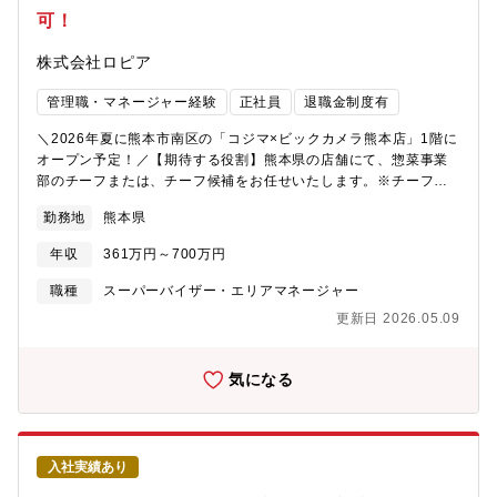
す。【同社の今後について】年々売上更新、店舗拡大している同
可！
社ですが、現在国内125店舗（2025年5月現在）まで拡大してお
り、「2031年までにグループ売上2兆円」という大きな目標を掲
株式会社ロピア
げております。飲食事業や商社をはじめとするグループ会社の設
立も続々と進行中。新店が増える中、続々と新しいポストが生ま
管理職・マネージャー経験
正社員
退職金制度有
れており、今後ご入社される方は、チーフにとどまらず、ご活躍
いただけるチャンスも豊富です！
＼2026年夏に熊本市南区の「コジマ×ビックカメラ熊本店」1階に
オープン予定！／【期待する役割】熊本県の店舗にて、惣菜事業
部のチーフまたは、チーフ候補をお任せいたします。※チーフ候
補として入社した場合も、最短2～3ヶ月、平均10～12ヶ月でチー
勤務地
熊本県
フへ昇格しております。【職務内容】惣菜事業部のチーフとし
て、地域のお客様の満足度向上のために、最大限の権利と責任を
年収
361万円～700万円
持ち、売上・利益アップをミッションとしてご活躍いただきま
す。★自分の裁量で商品を買付け、仕入れ、価格を決め、売場作
職種
スーパーバイザー・エリアマネージャー
り、商談、販促活動等も担当していただきます。★最小経営責任
更新日 2026.05.09
者と呼ばれる同社のチーフは、大きな裁量を持って仕事に臨むこ
とができ、プライベートブランド商品の企画開発も手がけること
も可能です。メーカーや本部での商品開発でない為、お客様に一
気になる
番近い距離で、商品を開発し、喜ばれる様子を間近に見られる仕
事ができます。＜惣菜事業部の特徴＞・ウリは商品一つ一つの独
自性です。スタッフのひらめきが新商品の開発に繋がり、ロピア
でしか買えない価値のあるヒット商品を生み出します。例）生地
入社実績あり
から手作りマルゲリータ、キンパ、スイーツなど【キャリアパ