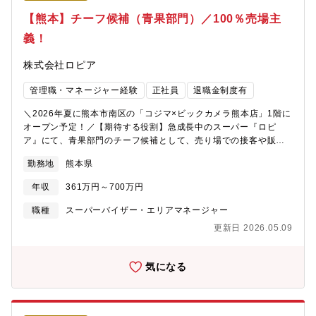
げております。飲食事業や商社をはじめとするグループ会社の設
べていただきたい」思いから本鮪を使用！【キャリアパス】チー
【熊本】チーフ候補（青果部門）／100％売場主
立も続々と進行中。新店が増える中、続々と新しいポストが生ま
フ候補として入社した場合は、最短2～3ヶ月/平均10～12ヶ月に
れており、今後ご入社される方は、チーフにとどまらず、ご活躍
義！
て、チーフへ昇格することが可能です。その後は、部長・本部長
いただけるチャンスも豊富です！
（最年少28歳で部長就任事例有）やグループ会社役員・社長（最
株式会社ロピア
年少34歳で代表就任事例有）を目指すことができます。※チーフ
最高実績年収：1000万円以上／チーフ以上平均年収：700万円以
管理職・マネージャー経験
正社員
退職金制度有
上【魅力】「個店主義」のため、各売り場のチーフが最大限の権
利と責任を持ち、売る商品の選定や仕入れ、売り場構成、販促
＼2026年夏に熊本市南区の「コジマ×ビックカメラ熊本店」1階に
POP・装飾の考案など販売戦略策定を担い、地域のお客様の満足
オープン予定！／【期待する役割】急成長中のスーパー『ロピ
度向上と売上げ・利益拡大を目指します。チーフになればPB商品
ア』にて、青果部門のチーフ候補として、売り場での接客や販売
の企画開発なども携われます。
用に野菜や果物の加工、陳列、鮮度チェックなど、地域のお客様
勤務地
熊本県
に喜んでいただくための売場作りや販促活動をお任せします。
【職務内容】青果事業部のチーフとして、地域のお客様の満足度
年収
361万円～700万円
向上のために、最大限の権利と責任を持ち、売上・利益アップを
ミッションとしてご活躍いただきます。★自分の裁量で商品を買
職種
スーパーバイザー・エリアマネージャー
付け、仕入れ、価格を決め、売場作り、商談、販促活動等も担当
更新日 2026.05.09
していただきます。★最小経営責任者と呼ばれる同社のチーフ
は、大きな裁量を持って仕事に臨むことができ、プライベートブ
ランド商品の企画開発も手がけることも可能です。メーカーや本
気になる
部での商品開発でない為、お客様に一番近い距離で、商品を開発
し、喜ばれる様子を間近に見られる仕事ができます。＜青果事業
部の特徴＞・「旬で質の良いもの」をお得に提供することに注
力・産地ごとに旬のものが変わるので、目利き力が求められま