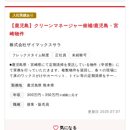
やサポートを行っていただくポジションになりますので、キャリ
アの幅を広げながら裁量権をもって業務に取り組むことができま
す。■評価制度各グレードごとに評価基準が明確に決まっており、
入社実績あり
絶対評価で評価をします。実績次第では短期間でブロック長への
昇格を目指していただくことも可能です。■キャリアパスエリア長
【鹿児島】クリーンマネージャー候補/鹿児島・宮
→ブロック長→マネジャーと店舗のスペシャリストとしてキャリ
崎物件
アを構築することや、商品の仕入れなどバックオフィスへのキャ
リアチェンジも相談OK。■働き方：・県をまたいで担当する場合
株式会社ザイマックスサラ
もありますが、その際の交通費や宿泊費はすべて会社負担で
す。・年休122日、残業月25h前後※ご自身のシフトは自分で作成
フレックスタイム制度
正社員
未経験可
し上長（マネジャー）の承認を得て決定となります。■入社後の流
れ：（1）1週間 ：本社（札幌）にて研修を行います。交通費や宿
■鹿児島県・宮崎県にて定期清掃を受託している物件（学習塾）に
泊先は当社で準備いたします。（2）10日間：関東か関西でストア
て実務を行っていただきます。複数物件を巡回し、各々の現場に
研修の実施。金銭の扱い方や店舗オペレーションなど学びます。
て床のワックスがけやカーペット、トイレ等の定期清掃をチーム
中途入社が9割の当社は、業界業種未経験の方も多いため、研修に
で行います。各物件での清掃のやり方はほぼ同じ内容での作業な
も力を入れています。
勤務地
鹿児島県 熊本県
ので清掃機器を扱う専門知識や、マネジメントスキルについても
しっかりと身に付きます。＜具体的な仕事内容＞◆各物件を巡回
年収
300万円～350万円
※経験に応ず
し、定期清掃業務床やトイレ・空調フィルター等の定期清掃で
す。※高層ビルの窓ガラス清掃については行っておりません。◆
職種
接客・販売員
清掃の仕様の検討新規の定期清掃受託を考えるうえで、その物件
更新日 2025.07.07
の清掃の仕様の検討やその実行、といった業務もゆくゆくはお任
せしたいと考えています。※基本的には事務所から各現場へ数名
で移動となります。
気になる