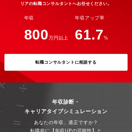
リアの転職コンサルタントへお任せください。
ている既存シェアードサービス・BPOサービスの運営管理、制度
改正・受託仕様変更に伴う業務プロセスの構築および業務拡大に
伴う新規プロジェクトの企画設計から導入まで、幅広い業務を行
年収
年収アップ率
っています。
800
61.7
万円以上
%
転職コンサルタントに相談する
年収診断・
キャリアタイプシミュレーション
あなたの年収、適正ですか？
転職前に【年収UPの可能性】と