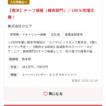
入社実績あり
す！・日本全国、海外各地から何を仕入れるのか決められるため
誰にでも理想の売り場を作れるチャンスがあります！【キャリア
【熊本】チーフ候補（精肉部門）／100％売場主
パス】チーフ候補として入社した場合は、最短2～3ヶ月/平均10～
義！
12ヶ月にて、チーフへ昇格することが可能です。その後は、部
長・本部長（最年少28歳で部長就任事例有）やグループ会社役
株式会社ロピア
員・社長（最年少34歳で代表就任事例有）を目指すことができま
す。※チーフ最高実績年収：1000万円以上／チーフ以上平均年
管理職・マネージャー経験
正社員
退職金制度有
収：700万円以上【魅力】「個店主義」のため、各売り場のチーフ
が最大限の権利と責任を持ち、売る商品の選定や仕入れ、売り場
＼2026年夏に熊本市南区の「コジマ×ビックカメラ熊本店」1階に
構成、販促POP・装飾の考案など販売戦略策定を担い、地域のお
オープン予定！／【期待する役割】急成長中のスーパー『ロピ
客様の満足度向上と売上げ・利益拡大を目指します。チーフにな
ア』にて、精肉部門のチーフ候補として、売り場での接客や販売
ればPB商品の企画開発なども携われます。
用に肉の切り分け・加工、陳列など、地域のお客様に喜んでいた
勤務地
熊本県
だくための売場作りや販促活動をお任せします。【職務内容】精
肉事業部のチーフとして、地域のお客様の満足度向上のために、
年収
361万円～700万円
最大限の権利と責任を持ち、売上・利益アップをミッションとし
てご活躍いただきます。★自分の裁量で商品を買付け、仕入れ、
職種
スーパーバイザー・エリアマネージャー
価格を決め、売場作り、商談、販促活動等も担当していただきま
更新日 2026.05.09
す。★最小経営責任者と呼ばれる同社のチーフは、大きな裁量を
持って仕事に臨むことができ、プライベートブランド商品の企画
開発も手がけることも可能です。メーカーや本部での商品開発で
気になる
ない為、お客様に一番近い距離で、商品を開発し、喜ばれる様子
を間近に見られる仕事ができます。＜精肉事業部の特徴＞・お肉
屋さんからスタートしたロピアの本流です。ロピアのマークはお