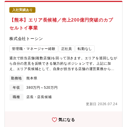
入社実績あり
【熊本】エリア長候補／売上200億円突破のカプ
セルトイ事業
株式会社トーシン
管理職・マネージャー経験
正社員
転勤なし
週次で担当店舗(複数店舗)を回って頂きます。エリアを巡回しなが
ら自分の意見を反映できる魅力的なポジションです。上記に加
え、エリア長候補として、自身が担当する店舗の運営業務から、
中途入社メンバー（SV職）の育成や店舗運営サポートをお任せし
勤務地
熊本県
ます。【参考】カプセルトイ専門店「#C-pla」公式サイト
https://toshin.jpn.com/cpla/■具体的な業務詳細 ・中途入社メン
年収
380万円～520万円
バー（SV職）の育成や店舗運営サポート∟本部で研修実施後、SV
として独り立ちできるようにOJT研修の実施、またそのメンバー
職種
店長・店長候補
が担当している店舗の運営指導やサポートをお願いします。・マ
更新日 2026.07.24
ネジメント∟アルバイト社員の育成、シフト管理、採用面接な
ど・カプセルトイの商品選定・イベント企画・商品の在庫管理・
金銭管理（両替機の釣銭準備など）・収益管理（店内POP作成／
気になる
コーナーづくり等）自身の担当店舗だけでなく、メンバーの育成