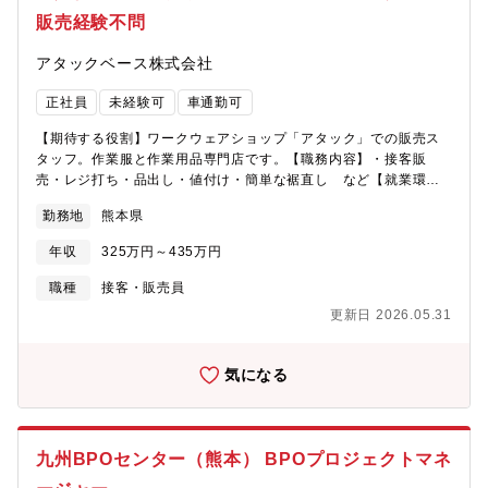
販売経験不問
アタックベース株式会社
正社員
未経験可
車通勤可
【期待する役割】ワークウェアショップ「アタック」での販売ス
タッフ。作業服と作業用品専門店です。【職務内容】・接客販
売・レジ打ち・品出し・値付け・簡単な裾直し など【就業環
境】※販売・店舗の経験がない方も歓迎※業界経験がない方も入
勤務地
熊本県
社後の研修を受けて活躍しております※お力に応じて店舗運営や
スタッフ指導など店長サポートもお任せします※将来は店長職へ
年収
325万円～435万円
のステップアップも可能です
職種
接客・販売員
更新日 2026.05.31
気になる
九州BPOセンター（熊本） BPOプロジェクトマネ