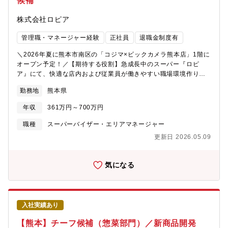
候補
株式会社ロピア
管理職・マネージャー経験
正社員
退職金制度有
＼2026年夏に熊本市南区の「コジマ×ビックカメラ熊本店」1階に
オープン予定！／【期待する役割】急成長中のスーパー『ロピ
ア』にて、快適な店内および従業員が働きやすい職場環境作りを
行う店舗管理業務をお任せします。周囲との関係構築やコミュニ
勤務地
熊本県
ケーションが好きな方大歓迎です。【職務内容】■従業員や顧客の
管理■店舗の設備管理■人事労務や総務業務■レジ管理 など※将来
年収
361万円～700万円
的に店長になれば、各売り場(精肉/鮮魚/青果/惣菜/食品)のチーフ
陣の取りまとめ等も行っていただくため、マネジメント力が身に
職種
スーパーバイザー・エリアマネージャー
つくポジションです。 【キャリアパス】実力・成果に応じて、早
更新日 2026.05.09
期にキャリア＆給与アップが叶う環境です。店長の上としては部
長・本部長やグループ会社役員なども目指せます。＜勤務地補足
＞～多様な働き方を実現することが可能です～ a:バリバリ稼げ
気になる
る総合職 b:指定エリア内限定勤務職種 c:転居を伴う異動なしの
ホーム限定職※上記により年収の変動あり【魅力】「100％売場主
導」を徹底しており、本部を介さず、チーフの裁量・意向で商品
を買付け、仕入れ、価格を決め、売場作り、商談、販促活動・社
入社実績あり
員採用・経営管理等も担当していただきます。業界内でもトップ
クラスの経常利益率5％を誇り、社員への報酬にも反映されていま
【熊本】チーフ候補（惣菜部門）／新商品開発