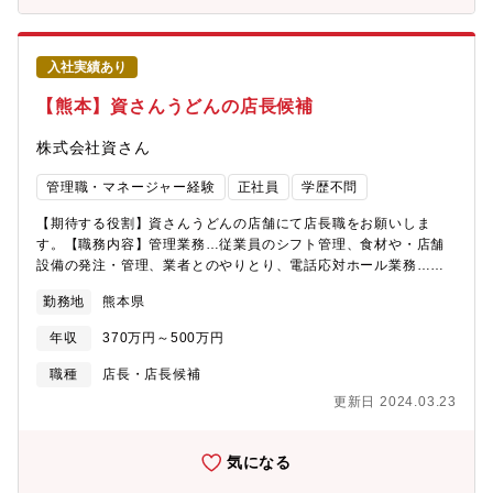
域における急成長企業』ランキングにて、3度目の日本小売部門1
位を獲得！ ※英Financial Times社／独スタティスタ社
Great Place to WorkR主催 2022年版／2023年版／2024年版
入社実績あり
「働きがいのある会社」で、働きがい認定企業として認定◎福岡
市IPO成長支援プログラムに当社が採択◎福岡ソフトバンクホーク
【熊本】資さんうどんの店長候補
ス、アビスパ福岡のオフィシャルスポンサー企業として活動中！
【募集背景】売上好調による増員募集【組織構成】福岡本社
株式会社資さん
管理職・マネージャー経験
正社員
学歴不問
【期待する役割】資さんうどんの店舗にて店長職をお願いしま
す。【職務内容】管理業務…従業員のシフト管理、食材や・店舗
設備の発注・管理、業者とのやりとり、電話応対ホール業務…オ
ーダー確認、料理の配膳キッチン業務…各メニューの味付け・盛
勤務地
熊本県
り付け、揚げ物 等※ピーク時の店舗運のプロになることを期待
しているので、基本的に日勤のシフトに入って頂きます【魅力】
年収
370万円～500万円
地域の方から愛される店舗で、直にお客様と触れ合い喜びを感じ
ることができます。【募集背景】事業拡大、次世代リーダー候補
職種
店長・店長候補
募集【組織構成】店舗当たり：店長1名、店長候補2～3名、アルバ
更新日 2024.03.23
イトスタッフ30~40名
気になる