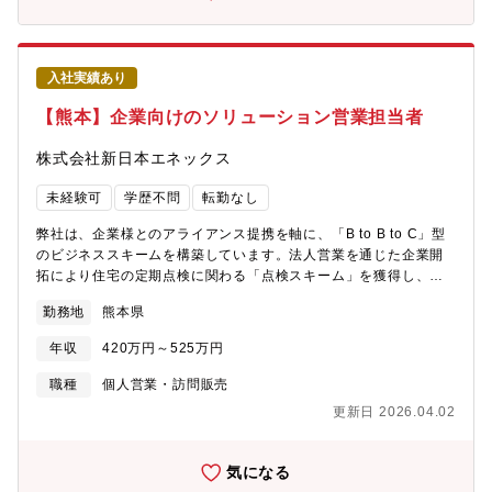
入社実績あり
【熊本】企業向けのソリューション営業担当者
株式会社新日本エネックス
未経験可
学歴不問
転勤なし
弊社は、企業様とのアライアンス提携を軸に、「B to B to C」型
のビジネススキームを構築しています。法人営業を通じた企業開
拓により住宅の定期点検に関わる「点検スキーム」を獲得し、こ
の体制を基盤に事業拡大を実現してまいりました。こうした点検
勤務地
熊本県
スキームをもとに顧客ニーズに応じた関連サービスの提案を行う
ことで、単なる取引にとどまらず、中長期的な信頼関係の構築と
年収
420万円～525万円
事業拡大につながる重要なポジションとなっています。今回のポ
ジションは入社後、南九州もしくは関西エリアの担当をお任せい
職種
個人営業・訪問販売
たします。【職務内容詳細】・住宅関連企業やインフラ会社等と
更新日 2026.04.02
の提携交渉、課題調査と解決方法の提案及び効果分析・住宅会社
様へのソリューション営業・契約交渉、料金・納期等の各種条件
交渉・予算、品質、納期管理【魅力】 ◎株式上場へ向けて積極採
気になる
用中！！◎創業より10年連続増収増益◎2024年『アジア太平洋地