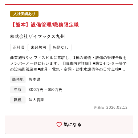
への意見が求められたり、チーフになるとオリジナル商品の開発
や企画に関われます！【キャリアパス】チーフ候補として入社し
入社実績あり
た場合は、最短2～3ヶ月/平均10～12ヶ月にて、チーフへ昇格す
ることが可能です。その後は、部長・本部長（最年少28歳で部長
【熊本】設備管理/職務限定職
就任事例有）やグループ会社役員・社長（最年少34歳で代表就任
事例有）を目指すことができます。※チーフ最高実績年収：1000
株式会社ザイマックス九州
万円以上／チーフ以上平均年収：700万円以上【魅力】・独自のビ
ジネスモデルにより経常利益率は同業界平均1.46%に対して、5％
正社員
未経験可
転勤なし
と高い水準です。そのため、給与として還元される報酬も高くな
ります。・地域や店舗立地に合わせた商品提供や価格設定をする
商業施設やオフィスビルに常駐し、1棟の建物・設備の管理全般を
ため、現場に全裁量がございます。・「現場主義 × 製造小売」を
メンバーと一緒に行います。【職務内容詳細】■防災センター等で
武器に、2031年度グループ売上2兆円を目標に挙げております。
の設備監視業務■建具・電気・空調・給排水設備等の日常点検■法
【転勤(ご希望に応じて選考)】・総合職：全国転勤の可能性あり・
律に基づく法定点検、及び各専門業者の作業立ち合い■テナント様
勤務地
熊本県
エリア限定職：エリア内でのみ転居を伴う異動の可能性あり(例：
から寄せられる建物設備に関する日常対応など
関東エリア内で神奈川→千葉など)・ホーム限定職：転居を伴う異
年収
300万円～650万円
動なし(原則、ご自宅から1時間半圏内の店舗配属)
職種
法人営業
更新日 2026.02.12
気になる