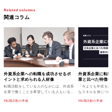
Related columns
関連コラム
外資系企業への転職を成功させるポ
外資系企業に転職
イントと求められる人材像
業と比べた特徴や
ついて解説！
転職活動をしている人のなかには、外資系
「今よりも年収を高
企業で働くことを希望している人もいるで
なスキルを身につけ
しょう。「成果主義」「グローバルな活躍
ら、外資系企業への
転職活動の準備
転職活動の準備
ができそう」など、イメージ先行で魅力的
もいるのではないで
に感じる点も多いと思いますが、実際に外
資系企業の社風や働