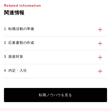
資系企業では、どのような人材像が求めら
く異なっており、い
Related information
れているのでしょうか。この記事では、外
てしまうケースも少
関連情報
資系企業の特徴や働くメリット、外資系企
ため、事前に外資系
業への転職を成功させるポイントなどにつ
解し、自身の適性と
いてご紹介します。
とで、転職後のスム
1. 転職活動の準備
やすくなるでしょう。 そこで今回
系企業と比べた外資
ポイントについてわ
2. 応募書類の作成
す。また、外資系企
徴も紹介しますので
めるために参考にし
3. 面接対策
4. 内定・入社
転職ノウハウを見る