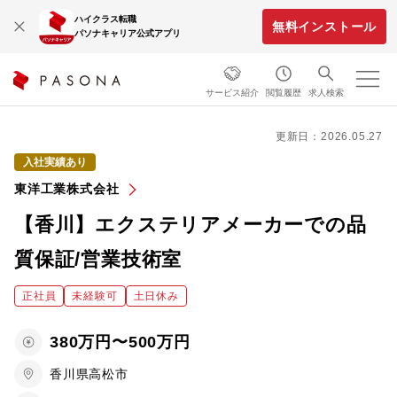
ハイクラス転職
無料インストール
パソナキャリア公式アプリ
サービス紹介
閲覧履歴
求人検索
更新日：2026.05.27
入社実績あり
東洋工業株式会社
【香川】エクステリアメーカーでの品
質保証/営業技術室
正社員
未経験可
土日休み
380万円〜500万円
香川県高松市