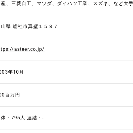
日産、三菱自工、マツダ、ダイハツ工業、スズキ、など大
岡山県 総社市真壁１５９７
ttps://asteer.co.jp/
003年10月
00百万円
体：795人 連結：-