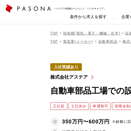
ハイクラス転職エージェント「パソナキャリア」
条件から求人を探す
企業
TOP
技術職(電気・電子・機械・化学)
設
TOP
製造業(メーカー)
自動車部品
株式
入社実績あり
株式会社アステア
自動車部品工場での
正社員
土日休み
車通勤可
退職金制
350万円〜600万円
※経験に