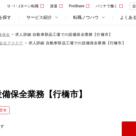
U・I・Jターン転職
派遣
ProShare
パソナで働く
企
を探す
サービス紹介
転職ノウハウ
よくあ
備保全
求人詳細 自動車部品工場での設備保全業務【行橋市】
会社アステア
求人詳細 自動車部品工場での設備保全業務【行橋市】
設備保全業務【行橋市】
度有
応ず