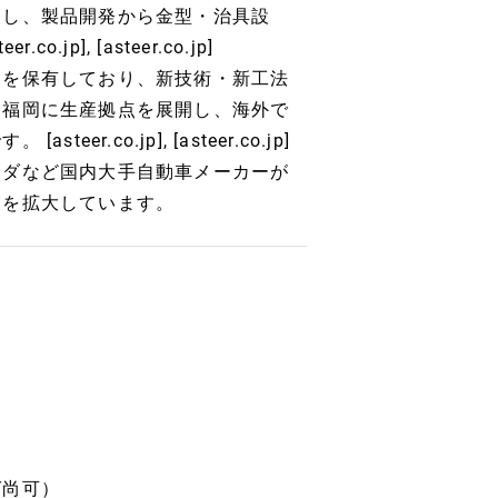
とし、製品開発から金型・治具設
], [asteer.co.jp]
門を保有しており、新技術・新工法
・福岡に生産拠点を展開し、海外で
co.jp], [asteer.co.jp]
ツダなど国内大手自動車メーカーが
業を拡大しています。
ば尚可）