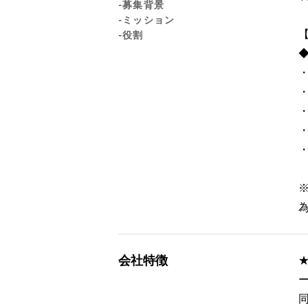
-募集背景
-ミッション
-役割
会社特徴