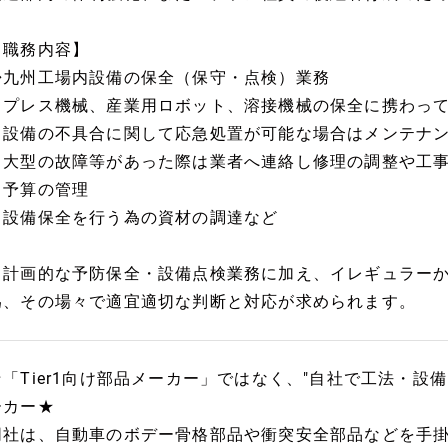
【職務内容】
◆九州工場内設備の保全（保守・点検）業務
・プレス機械、産業用ロボット、溶接機械の保全に携わっ
・設備の不具合に関して応急処置が可能な場合はメンテナ
・大型の故障等があった際は業者へ連絡し修理の調整や工
・予算の管理
・設備保全を行う為の資材の調達など
※計画的な予防保全・設備点検業務に加え、イレギュラー
為、その場々で適宜適切な判断と対応が求められます。
★「Tier1向け部品メーカー」ではなく、"自社で工法・
ーカー★
同社は、自動車のボデー骨格部品や衝突安全部品などを手