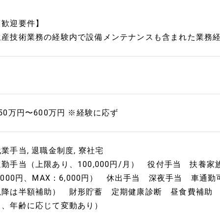
【歓迎要件】
生産技術業務の経験内で設備メンテナンスも含まれた業務
350万円〜600万円 ※経験に応ず
残業手当, 退職金制度, 寮社宅
通勤手当（上限あり、100,000円/月） 役付手当 扶養家族手
1,000円、MAX：6,000円） 休出手当 深夜手当 車
以降は半額補助） 財形貯蓄 定期健康診断 昼食費補助 組
月、年齢に応じて変動あり）