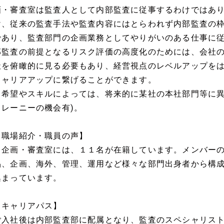
画・審査室は監査人として内部監査に従事するわけではあ
け、従来の監査手法や監査内容にはとらわれず内部監査の
であり、監査部門の企画業務としてやりがいのある仕事に
部監査の前提となるリスク評価の高度化のためには、会社
社を俯瞰的に見る必要もあり、経営視点のレベルアップを
キャリアアップに繋げることができます。
・希望やスキルによっては、将来的に某社の本社部門等に異
トレーニーの機会有)。
【職場紹介・職員の声】
・企画・審査室には、１１名が在籍しています。メンバー
品、企画、海外、管理、運用など様々な部門出身者から構
集まっています。
【キャリアパス】
ご入社後は内部監査部に配属となり、監査のスペシャリス