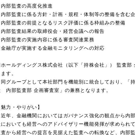
・内部監査の高度化推進
・内部監査に係る方針・計画・規程・体制等の整備を含む
・内部監査の前提となるリスク評価に係る枠組みの整備
・内部監査結果の取締役会・経営会議への報告
・内部監査の実施内容に係る審査関連業務
・金融庁が実施する金融モニタリングへの対応
同ホールディングス株式会社（以下「持株会社」） 監査部
ります。
※同グループとして本社部門を機能別に統合しており、「持
社 内部監査部 企画審査室」の兼務となります。
【魅力・やりがい】
・近年、金融機関においてはガバナンス強化の観点から内
社においても経営へのアドバイザリー機能発揮が求められ
監査から経営への提言を見据えた監査への転換など、内部