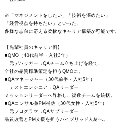
※「マネジメントをしたい」「技術を深めたい」
「経営視点を持ちたい」といった、
多様な志向に応える柔軟なキャリア構築が可能です。
【先輩社員のキャリア例】
■QMO（40代前半・入社3年）
元デバッガー→QAチーム立ち上げを経て、
全社の品質標準策定を担うQMOに。
■QAマネージャー（30代前半・入社5年）
テストエンジニア→QAリーダー→
ミッションリーダーへ昇格し、複数チームを統括。
■QAコンサル兼PM補佐（30代女性・入社5年）
元プログラマ→QAサブリーダー→
品質改善とPM支援を担うハイブリッド人材へ。