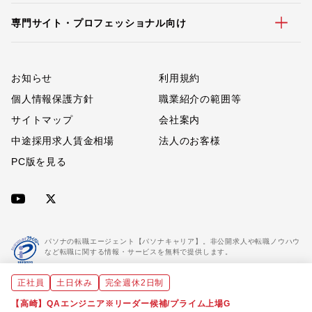
専門サイト・プロフェッショナル向け
お知らせ
利用規約
個人情報保護方針
職業紹介の範囲等
サイトマップ
会社案内
中途採用求人賃金相場
法人のお客様
PC版を見る
パソナの転職エージェント【パソナキャリア】。非公開求人や転職ノウハウ
など転職に関する情報・サービスを無料で提供します。
正社員
土日休み
完全週休2日制
「パソナキャリア」は職業紹介優良事業者に認定されています。
※「パソナキャリア」は株式会社パソナが運営する人材紹介・採用支援サービスの名称です
【高崎】QAエンジニア※リーダー候補/プライム上場G