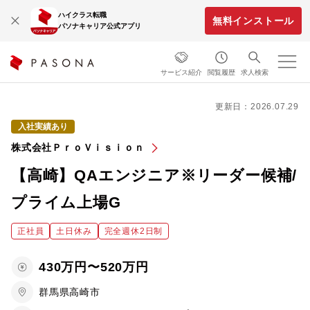
ハイクラス転職
無料インストール
パソナキャリア公式アプリ
サービス紹介
閲覧履歴
求人検索
更新日：2026.07.29
入社実績あり
株式会社ＰｒｏＶｉｓｉｏｎ
【高崎】QAエンジニア※リーダー候補/
プライム上場G
正社員
土日休み
完全週休2日制
430万円〜520万円
群馬県高崎市