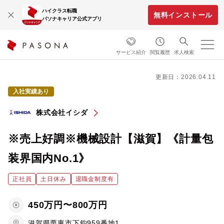
ハイクラス転職
無料インストール
パソナキャリア公式アプリ
サービス紹介
閲覧履歴
求人検索
更新日：2026.04.11
入社実績あり
株式会社イシダ
※売上好調※機械設計【滋賀】《計量包
装界国内No.1》
正社員
土日休み
退職金制度有
450万円〜800万円
滋賀県栗東市下鈎959番地1