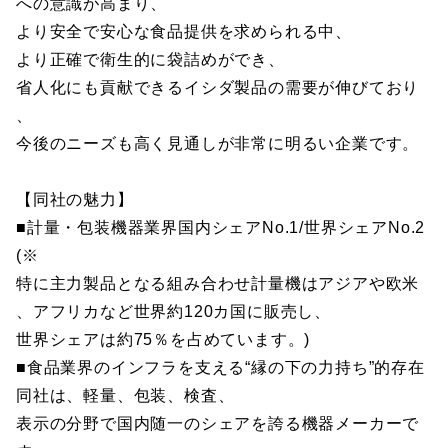
への意識が高まり、
より安全で安心な食品提供を求められる中、
より正確で衛生的に袋詰めができ、
省人化にも貢献できるイシダ製品の需要が伸びており
、
今後のニーズも高く見通しが非常に明るい企業です。
【同社の魅力】
■計量・包装機器業界国内シェアNo.1/世界シェアNo.2
(※
特に主力製品となる組み合わせ計量機はアジアや欧米
、アフリカなど世界約120カ国に販売し、
世界シェアは約75％を占めています。)
■食品業界のインフラを支える“縁の下の力持ち”的存在
同社は、軽量、包装、検査、
表示の分野で国内随一のシェアを誇る機器メーカーで