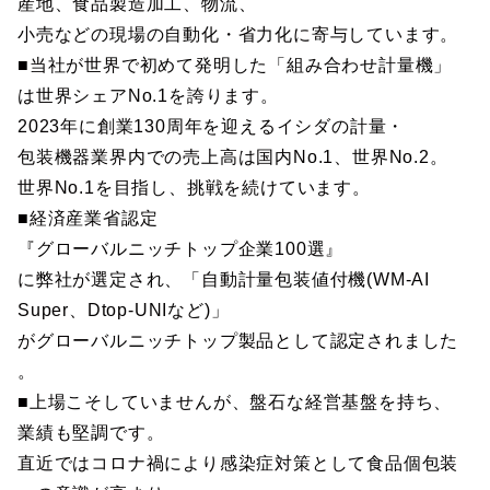
産地、食品製造加工、物流、
小売などの現場の自動化・省力化に寄与しています。
■当社が世界で初めて発明した「組み合わせ計量機」
は世界シェアNo.1を誇ります。
2023年に創業130周年を迎えるイシダの計量・
包装機器業界内での売上高は国内No.1、世界No.2。
世界No.1を目指し、挑戦を続けています。
■経済産業省認定
『グローバルニッチトップ企業100選』
に弊社が選定され、「自動計量包装値付機(WM-AI
Super、Dtop-UNIなど)」
がグローバルニッチトップ製品として認定されました
。
■上場こそしていませんが、盤石な経営基盤を持ち、
業績も堅調です。
直近ではコロナ禍により感染症対策として食品個包装