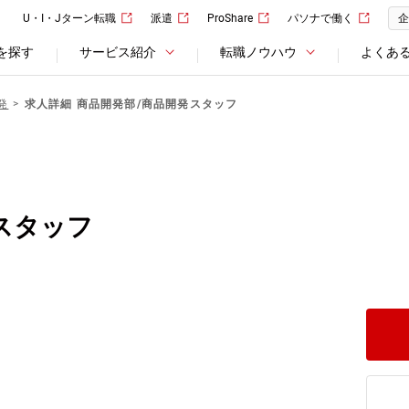
U・I・Jターン転職
派遣
ProShare
パソナで働く
企
を探す
サービス紹介
転職ノウハウ
よくあ
発
求人詳細 商品開発部/商品開発スタッフ
スタッフ