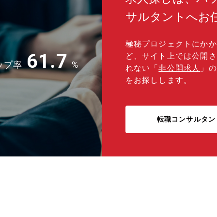
サルタントへお
極秘プロジェクトにかか
61.7
ど、サイト上では公開さ
ップ率
%
れない「
非公開求人
」の
をお探しします。
転職コンサルタン