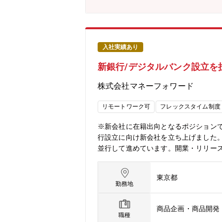
しました。今後はこの成功モデルをもと
ロダクトの進化スピードを事業成長に
きたい方をお待ちしています。【本ポジシ
プロジェクト推進・改善運用まで一気通
■GMOグループの安定基盤がありなが
入社実績あり
拡張も目指せる■AI活用を含め、業務
新銀行/デジタルバンク設立を
で、経営層とも近い距離で事業推進が
半、裁量が大きくスピード感のある風土
株式会社マネーフォワード
リモートワーク可
フレックスタイム制度
※新会社に在籍出向となるポジション
行設立に向け新会社を立ち上げました
並行して進めています。開業・リリー
し、開業後の改善まで見据えて共に挑
めには、プロダクトやシステムを作る
東京都
ら構築することが不可欠です。また、本
勤務地
イティブなフロー構築を志向しています
業本部 (※在籍出向)メガバンクの知見
商品企画・商品開発
ェーズにて、銀行業務が“回る仕組み”
職種