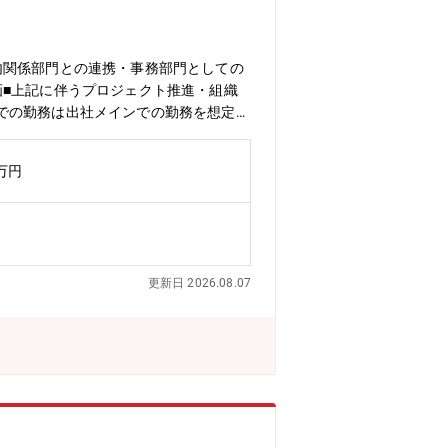
内関係部門との連携・事務部門としての
画■上記に伴うプロジェクト推進・組織
での勤務は出社メインでの勤務を想定し
クト展開やデジタルバンク開業という新
業務・開発といった複数の視点から課題
0万円
のづくりする金融機関」として、内製し
規業務フロー構築・AI導入などをリード
を行うロボアドバイザー『ウェルスナ
長に注力するとともに、生命保険・年
y Advisory Platform
更新日 2026.08.07
バンクの新設を予定しています。その中
マーケティングも実施をしていく計画のた
タル時代に適した新たなオペレーション
弊社のオペレーションチームにおいて、
務をお任せします。【組織構成】本ポジ
う新たな展開も包摂したオペレーション
複数の視点から課題を捉え、全社最適の
する技術環境の変化も追い風に、デジタ