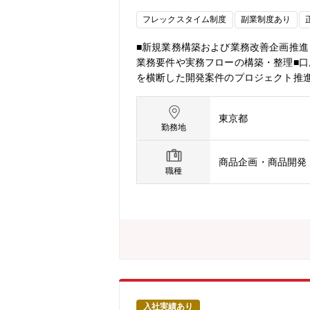
フレックスタイム制度
副業制度あり
■新規業務構築および業務改善企画推
業務要件や実務フローの構築・整理■
を横断した開発案件のプロジェクト推
ています。【期待する役割】本ポジシ
たな展開も包摂したオペレーション改
東京都
を捉え、全社最適のオペレーションを
勤務地
ている開発チームやAIチーム等と密な
していただきたいと考えています。【
商品企画・商品開発
ビ』の開発・運営を通じて成長を続けて
職種
金・住宅ローン等に関わる新規プロダクトを
（MAP）」を立ち上げる転換期を迎え
核機能としてロボアドバイザー及びMA
め、今後、非連続的な顧客基盤の拡大
モデルを構築していくことが今後の事
お客様や現場の声を傾聴し、開発・プ
ションは、既存のロボアドに留まらず
改革をリードする中核的な役割です。
オペレーションを構想し、実行まで推
入社実績あり