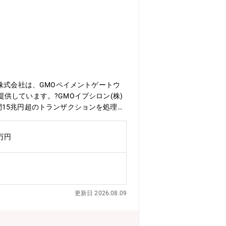
株式会社は、GMOペイメントゲートウ
しています。?GMOイプシロン(株)
で年間15兆円超のトランザクションを処理す
ム fincode by GMOの拡販に
、関係者を巻き込んだプロジェクト推進
0万円
近ではみずほ銀行や住友生命グループと
しい決済・金融体験を社会に届けていき
blog.fincode.jp/product_blog/
データの分析を通じたプロダクト理解・既存機
の連携体制の構築■中長期的にお任せし
更新日 2026.08.09
した新機能・新サービスの企画立案と実
ポーティング【募集背景】2022年のサ
携を発表し、法人向け決済の共同展開を開始