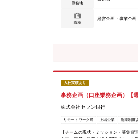
い）・上記業務に関わる社内システム
勤務地
戦略立案・事業推進業務が経験できる
■候補者へのメッセージ「ドコモ＝携
経営企画・事業企画
融・決済、エンタメ、ヘルスケア、マ
職種
会員基盤と豊富なアセットを活用し、
心となる事業であり、今後も更なる成
のアセットを使えば、新しい価値を生
なIT企業と互角に戦うには、まだまだ
や現場カルチャーについて・フレック
ラインツールを活用したコミュニケーシ
モ・フィナンシャルグループへ出向予
入社実績あり
事務企画（口座業務企画）【週
株式会社セブン銀行
リモートワーク可
上場企業
副業制度
【チームの現状・ミッション・募集背