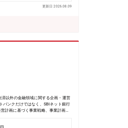
方法の妥当性確認）■事業企画/Pd
更新日 2026.08.09
テスト工程への参画（システムテスト～
件定義参画■AIを活用した銀行業務オペ
。■開業前・AIを活用した次世代型の業
後・継続的なシステムリリースに伴うユ
フローの整備・業務拡大に伴う、現場お
決めるところから作る」新しいデジタル
結するフェーズ開業・リリースに向けた
られる「業務がシステムにどう落ちる
ピード感と柔軟性のある環境で、専門性
決済以外の金融領域に関する企画・運営
バンクだけではなく、SBIネット銀行
経営計画に基づく事業戦略、事業計画の
関との共同企画の検討・折衝・新規会員
ンバーマネジメント（人事は含まな
万円