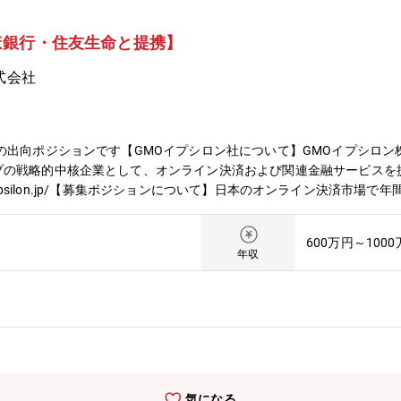
ほ銀行・住友生命と提携】
式会社
の出向ポジションです【GMOイプシロン社について】GMOイプシロン
の戦略的中核企業として、オンライン決済および関連金融サービスを提供
w.epsilon.jp/【募集ポジションについて】日本のオンライン決済市場
も戦略的グループ会社であるGMOイプシロンにて、次世代決済プラットフォー
画・管理・運用を担っていただきます。プロダクト戦略から、開発企画
600万円～100
金融業界での知見やプロジェクト推進力を活かせるポジションです。直
年収
機関・SaaS事業者・業界プラットフォーマーとの共創を通じて、新
fincode.jp/product_blog/558-2/・住友生命グループとの協業 https://
社後まず取り組んでいただくこと・fincode by GMOの既存機能・利用
件整理・推進・社内関係部署（営業・コーポレートサポート・開発）と
ップの策定（経営層への上程を含む）・売上向上・利用率向上を目的と
ロダクト企画の推進・リリース後の効果検証、KPI管理、経営層向けレ
 GMOは順調に成長を続けています。2024年にはみずほ銀行との業務提
気になる