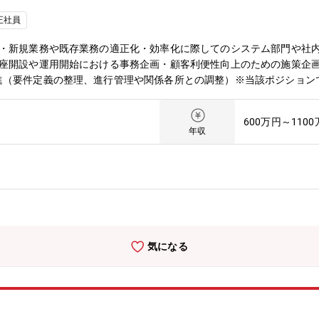
正社員
進・新規業務や既存業務の適正化・効率化に際してのシステム部門や社
口座開設や運用開始における事務企画・顧客利便性向上のための施策企
進（要件定義の整理、進行管理や関係各所との調整）※当該ポジション
ョンは、既存のロボアドに留まらず、MAPを中心とするマルチプロダ
革を担う役割です。現状の業務改善にとどまらず、顧客体験を起点に、
600万円～110
企画し、実行まで推進していただきます。弊社のビジョンでもある「も
年収
連携を行いながら、現場課題に寄り添った改善、事業展開に合わせた新
募集背景】ウェルスナビは、全自動で「長期・積立・分散」の資産運用
きました。新NISA制度を追い風に、『ウェルスナビ』のさらなる成
複数リリースし、プロダクト横断の総合アドバイザリープラットフォーム「Mone
ています。加えて、2026年度の後半に三菱UFJ銀行と共同でデジタル
Pを実装し、MUFGグループの6,000万人規模の顧客基盤を活かした
も見据えている状況です。上記、事業と組織の変革期に合わせて、デジ
気になる
業成長に欠かせない要素となっています。今回募集するポジションは、
ロダクトなど各部門と連携しながら幅広い施策を企画・実行していく業
、MAPを中心とするマルチプロダクト展開やデジタルバンク開業とい
現状の業務改善にとどまらず、顧客体験を起点に、業務・開発といった
進していただきます。ものづくりする金融機関として目まぐるしく進歩