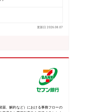
・事業立ち上後の成長フェーズにおける
ナーとのアライアンス業務が経験できる
も数多く手がけています。例えば、金
ライフ事業」と位置付け、1億人以上の
業は、ドコモのスマートライフ事業の中
更新日 2026.08.07
な柱とすべく取り組んでいます。ドコモ
とっては新しいチャレンジ。グローバル
ルに発揮してみませんか。■環境の魅力
り、柔軟に働くことができます。・オン
。※本ポストは、株式会社NTTドコ
諸届、解約など）における事務フローの