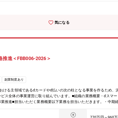
ク観点の整備）■要件の確認・レビュー（要件の抜け漏れチェック、運用
書作成、運用体制の設計、研修準備などのリリースに向けた運用準備■
後の改善（業務・運用改善、継続的な仕組み化）■新商品追加開発時の要
業前後の事務企画の業務イメージ〉※2027年の開業を目指しています
気になる
の策定や運用の検証・改善・業務フローの強化やシステムテスト■開業
業務・運用観点からの検証と改善・運用設計のアップデートや例外対応
体制強化【ポジションの魅力】■「決まったことを回す」ではなく、「
るべき姿”を設計できます。■事務企画としての企画力が、事業成果に直
トが大きいポジションです。■プロダクト/エンジニアと近い距離で進め
込めます。■柔軟な働き方・多様性あるチーム既存銀行では得にくいス
進＜FBB006-2026＞
し合い、チームワークを実感しながら働ける環境です。
副業制度あり
おける主領域であるdカードやd払いの次の柱となる事業を作るため、
ビス全体の事業運営に取り組んでいます。■組織の業務概要・dスマート
事業推進■担当いただく業務概要以下業務を担当いただきます。・中期
に向けた市場分析、企画・検討・アライアンスパートナーである金融機
向の分析、販促施策の企画実行と効果測定・チームリーダーとしてのメ
770万円～960