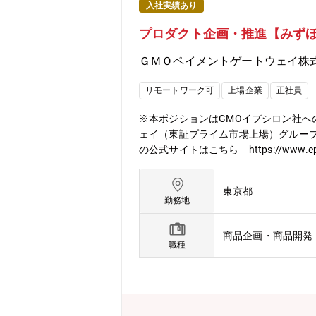
入社実績あり
プロダクト企画・推進【みず
ＧＭＯペイメントゲートウェイ株
リモートワーク可
上場企業
正社員
※本ポジションはGMOイプシロン社へ
ェイ（東証プライム市場上場）グループ
の公式サイトはこちら https://ww
るGMOペイメントゲートウェイ。その中で
向けて、新機能や新サービスの開発企
東京都
など一貫して担当いただくため、IT・
勤務地
の業務提携を発表しており、今後も金融
ます。・みずほ銀行との業務提携 https://blog.
商品企画・商品開発
css_20260326/【業務内容】■入
職種
能の改善企画および開発チームとの要
たいこと・プロダクト戦略・ロードマ
行・金融機関・SaaS事業者との共同プ
ービスローンチ以降、fincode by