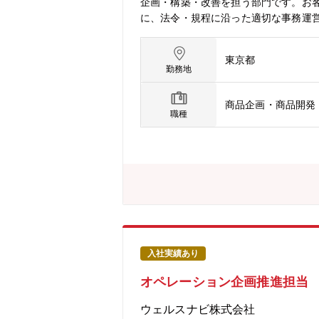
企画・構築・改善を担う部門です。お
に、法令・規程に沿った適切な事務運
す。近年は、AIやデジタル技術の活用
務改善・事務企画を担う新たなメンバー
東京都
す- 本店事務グループ- 業務デザイン
勤務地
ーがおります（20代～30代が大半）
企画・構築を行うほか、既存業務の効
商品企画・商品開発
す。また、事務オペレーションを担う
職種
事務の「仕組みつくる」中で銀行業務
＞・商品・サービスに関する事務フロ
ンターの委託管理および運営高度化＜残
入社実績あり
オペレーション企画推進担当
ウェルスナビ株式会社