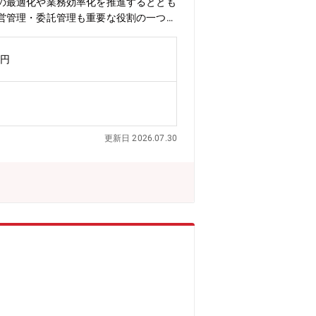
の最適化や業務効率化を推進するととも
営管理・委託管理も重要な役割の一つで
新たな業務プロセスの構築に向けて、業
ループ ※ 太字 が本求人ポジションで
万円
プ※事務企画グループには、12名メンバ
品・サービスの導入時には事務フローの
、幅広い業務改善に携わっていただきま
ていただきます。単なる事務ではなく、
が身につきます。＜具体的な業務内容
更新日 2026.07.30
正に伴う事務プロセスの見直し・事務セ
ります）＜在宅勤務＞週2～3日程度