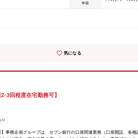
での申請・契約・管理業務等、開発ベンダとの各種調整等■業務の魅力
年収
・リーダーとして裁量を持って業務遂行ができる・アライアンスパート
帯電話の会社」だと思っていませんか？実は、私たちは通信以外の事業
ーケティングソリューションなど。これら通信以外の分野を「スマート
これからの成長の原動力とすべく育てている真っ最中です。特に金融事
長を目指しています。中でも銀行領域は、dカード、d払いに次ぐ新た
み出すこと、世の中を変えることも夢ではありません。ただ、ドコモに
「人」の力が必要です。あなたがこれまで培ってきた力を、ドコモでフ
気になる
ス制度（コアタイムレス）、1時間単位で取得できる有給休暇などによ
ョンにより、チーム全員が在宅勤務でも稼働できる体制が整っています
定ポストとなります。
2-3回程度在宅勤務可】
あり
景】事務企画グループは、セブン銀行の口座関連業務（口座開設、各種