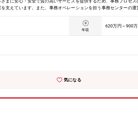
客さまに安心・安全で質の高いサービスを提供するため、事務プロセス
営を支えています。また、事務オペレーションを担う事務センターの運
による業務変革を推進しており、事務センター運営のさらなる高度化や
を募集しています。【チーム構成】事務ソリューション部- 事務企画グ
620万円～900
グループ- 提携事務マネジメントグループ- 設置事務マネジメントグルー
年収
。【担当業務】主に口座関連業務の事務企画を担当いただきます。新商
率化・自動化の推進、法令・制度改正に伴う事務プロセスの見直しなど
事務センターの委託管理を通じて、安定的かつ効率的な事務運営を支え
、法令・制度、システムの知識や、関係者との調整力など幅広いスキル
ーの企画・構築・口座関連業務の効率化・自動化の推進・法令・制度改
業時間＞月間平均20～30時間程度（プロジェクト状況により変動があ
気になる