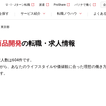
U・I・Jターン転職
派遣
ProShare
パソナで働く
企
を探す
サービス紹介
転職ノウハウ
よくあ
東京都
商品開発
の転職・求人情報
人数は604件です。
がら、あなたのライフスタイルや価値観に合った理想の働き
す。