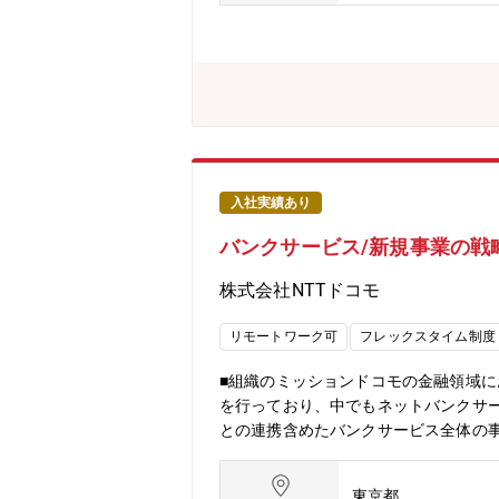
構築（業務フロー、運用ルール、チェッ
M/エンジニア等との調整・推進■手順
UATに向けた準備・実行支援）■開業
レーション構築に関する探索・研究〈開
務フロー・運用設計を主導・業務手順
ーザー受け入れテスト（UAT）など、
よびオペレーション人材の立ち上げ・
バンクの立ち上げで、業務/運用の“あ
運用準備～改善まで、裁量とインパク
入社実績あり
か」を理解し、現実に回る形まで作り
バンクサービス/新規事業の戦略推
を発揮できます。お互いの状況を理解
株式会社NTTドコモ
リモートワーク可
フレックスタイム制度
■組織のミッションドコモの金融領域に
を行っており、中でもネットバンクサー
との連携含めたバンクサービス全体の
策定・管理・サービスのレベルアップ
獲得、アクティブ率向上などの顧客動
東京都