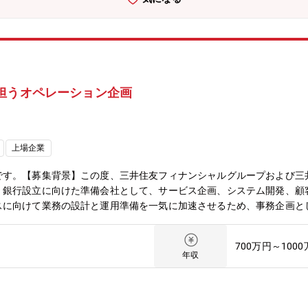
に、複数の金融機関や大手SaaS事業者との新たなパートナーシップ
追いつかせるため、企画・推進を担うメンバーを増員します。自らの手
ョンの魅力】■Fintech×決済×SaaSの成長市場で、プロダクトの
貫で関われる■金融機関や大手SaaS企業との共創を通じて、社会イ
ら、少数精鋭組織ならではのスピード感と裁量がある■将来的に、PdM
の中で新しいテクノロジーを実践的に取り入れられる【環境面について】
担うオペレーション企画
可能・企画・営業・開発が一体となった横断型チームで、オープンな議論
・GMOインターネットグループ全体で金融・技術・AI領域の知見を吸
上場企業
です。【募集背景】この度、三井住友フィナンシャルグループおよび三
。銀行設立に向けた準備会社として、サービス企画、システム開発、顧
スに向けて業務の設計と運用準備を一気に加速させるため、事務企画と
戦していただける仲間を募集します。最先端のテクノロジーを活用し、
だけではなく、銀行としての業務が安全かつスムーズに運用できる仕組
700万円～100
プロジェクトでは、従来の「人手を前提とした事務運用」ではなく、A
年収
。【配属先】・雇用：株式会社マネーフォワード・配属先：SMBCマ
と、Fintech企業のスピード感が融合した組織です。【具体的な業務
をゼロから設計し、リリース～運用安定化までをリードしていただきま