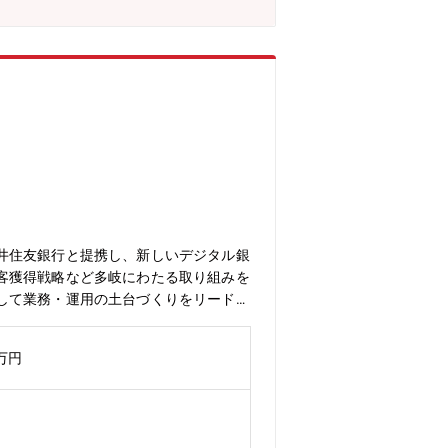
を拡大するフェーズに入っています。プ
で次世代の決済インフラを形づくってい
中核を担える■企画だけでなく、要件定義・
ンパクトの大きいサービス開発に携われる
、PO、事業開発責任者などへのキャリア
・GMOイプシロンは約50名規模の組織
が行われる環境・平均年齢30代前
収できる
井住友銀行と提携し、新しいデジタル銀
客獲得戦略など多岐にわたる取り組みを
して業務・運用の土台づくりをリード
次世代の金融サービスを社会に届けるた
み（業務設計・運用・ルール）をゼロか
0万円
Iや自動化を前提に業務を設計するAIネ
ネーフォワード銀行設立準備株式会社 事
内容】新しいデジタルバンクの立ち上げフ
す。■銀行業務オペレーションの設計・