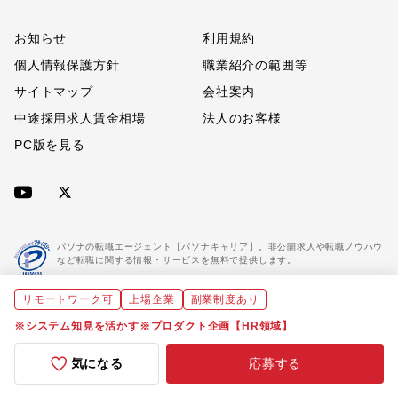
お知らせ
利用規約
個人情報保護方針
職業紹介の範囲等
サイトマップ
会社案内
中途採用求人賃金相場
法人のお客様
PC版を見る
パソナの転職エージェント【パソナキャリア】。非公開求人や転職ノウハウ
など転職に関する情報・サービスを無料で提供します。
リモートワーク可
上場企業
副業制度あり
「パソナキャリア」は職業紹介優良事業者に認定されています。
※「パソナキャリア」は株式会社パソナが運営する人材紹介・採用支援サービスの名称です
※システム知見を活かす※プロダクト企画【HR領域】
気になる
応募する
Copyright(C) All rights reserved by Pasona Inc.