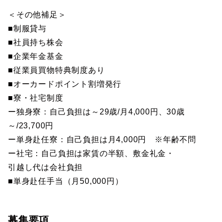
＜その他補足＞
■制服貸与
■社員持ち株会
■企業年金基金
■従業員買物特典制度あり
■オーカードポイント割増発行
■寮・社宅制度
ー独身寮：自己負担は～29歳/月4,000円、30歳
～/23,700円
ー単身赴任寮：自己負担は月4,000円 ※年齢不問
ー社宅：自己負担は家賃の半額、敷金礼金・
引越し代は会社負担
■単身赴任手当（月50,000円）
募集要項