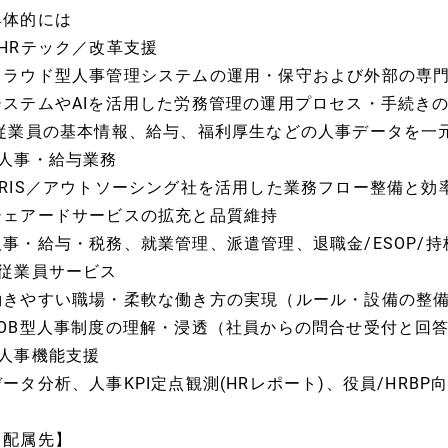
具体的には
■HRテック／改革支援
クラウド型人事管理システムの運用・保守および外部の専
システムやAIを活用した労務管理の運用プロセス・手続き
l従業員の基本情報、給与、福利厚生などの人事データを一
■人事・給与業務
HRIS／アウトソーシング社を活用した業務フロー整備と効
シェアードサービスの拡充と品質維持
人事・給与・税務、就業管理、派遣管理、退職金/ESOP/持
■従業員サービス
働きやすい職場・柔軟な働き方の実現（ルール・設備の整
JOB型人事制度の理解・浸透（社員からの問合せ受付と回
■人事機能支援
データ分析、人事KPI定点観測(HRレポート)、役員/HRB
【配属先】