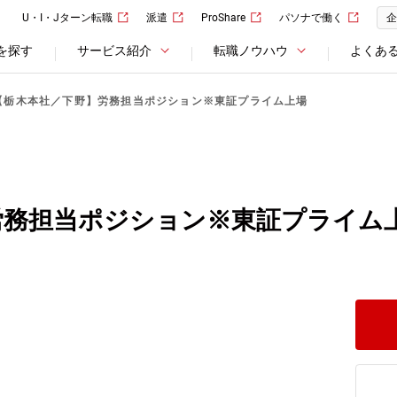
U・I・Jターン転職
派遣
ProShare
パソナで働く
企
を探す
サービス紹介
転職ノウハウ
よくあ
【栃木本社／下野】労務担当ポジション※東証プライム上場
労務担当ポジション※東証プライム