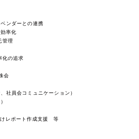
門ベンダーとの連携
の効率化
元管理
率化の追求
株会
備、社員会コミュニケーション）
答）
P向けレポート作成支援 等