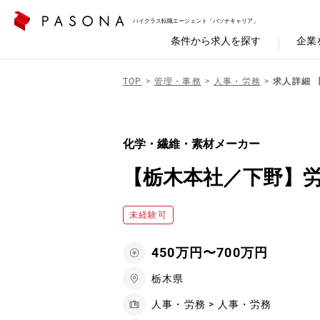
ハイクラス転職エージェント「パソナキャリア」
条件から求人を探す
企業
TOP
管理・事務
人事・労務
求人詳細 
化学・繊維・素材メーカー
【栃木本社／下野】
未経験可
450万円〜700万円
栃木県
人事・労務 > 人事・労務