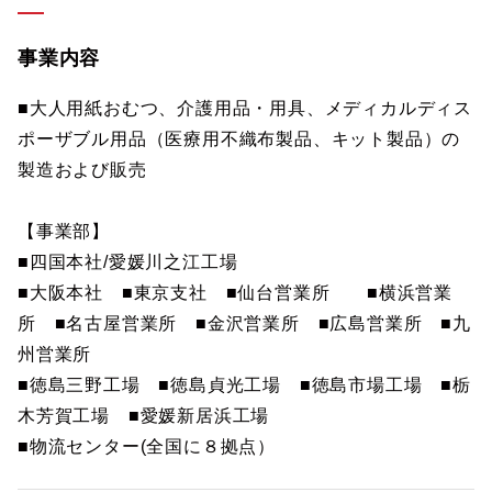
事業内容
■大人用紙おむつ、介護用品・用具、メディカルディス
ポーザブル用品（医療用不織布製品、キット製品）の
製造および販売
【事業部】
■四国本社/愛媛川之江工場
■大阪本社 ■東京支社 ■仙台営業所 ■横浜営業
所 ■名古屋営業所 ■金沢営業所 ■広島営業所 ■九
州営業所
■徳島三野工場 ■徳島貞光工場 ■徳島市場工場 ■栃
木芳賀工場 ■愛媛新居浜工場
■物流センター(全国に８拠点）