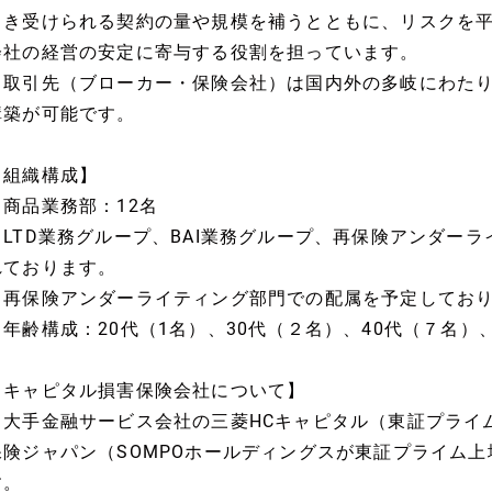
引き受けられる契約の量や規模を補うとともに、リスクを
会社の経営の安定に寄与する役割を担っています。
・取引先（ブローカー・保険会社）は国内外の多岐にわた
構築が可能です。
【組織構成】
・商品業務部：12名
∟LTD業務グループ、BAI業務グループ、再保険アンダー
れております。
※再保険アンダーライティング部門での配属を予定してお
・年齢構成：20代（1名）、30代（２名）、40代（７名）
【キャピタル損害保険会社について】
・大手金融サービス会社の三菱HCキャピタル（東証プライ
保険ジャパン（SOMPOホールディングスが東証プライム上
す。