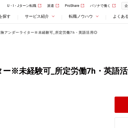
U・I・Jターン転職
派遣
ProShare
パソナで働く
企
を探す
サービス紹介
転職ノウハウ
よくあ
保険アンダーライター※未経験可_所定労働7h・英語活用◎
ー※未経験可_所定労働7h・英語