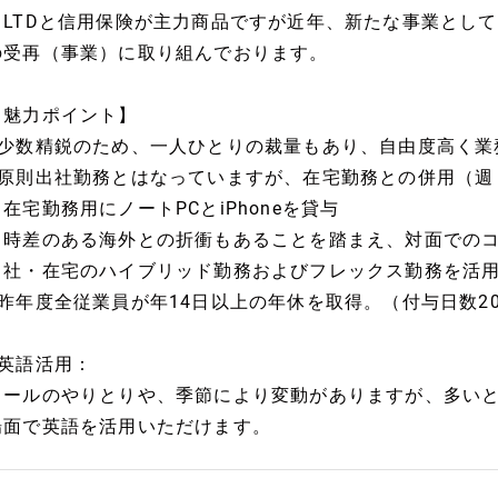
・LTDと信用保険が主力商品ですが近年、新たな事業とし
の受再（事業）に取り組んでおります。
【魅力ポイント】
■少数精鋭のため、一人ひとりの裁量もあり、自由度高く業
■原則出社勤務とはなっていますが、在宅勤務との併用（週
※在宅勤務用にノートPCとiPhoneを貸与
※時差のある海外との折衝もあることを踏まえ、対面での
出社・在宅のハイブリッド勤務およびフレックス勤務を活
■昨年度全従業員が年14日以上の年休を取得。（付与日数2
り
■英語活用：
メールのやりとりや、季節により変動がありますが、多い
場面で英語を活用いただけます。