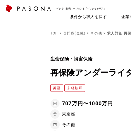
ハイクラス転職エージェント「パソナキャリア」
条件から求人を探す
企業
TOP
専門職(金融)
その他
求人詳細 再
生命保険・損害保険
再保険アンダーライタ
英語
未経験可
707万円〜1000万円
東京都
その他