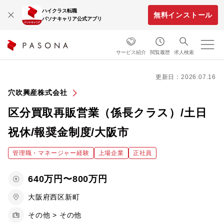
ハイクラス転職
無料インストール
パソナキャリア公式アプリ
サービス紹介
閲覧履歴
求人検索
更新日：2026.07.16
穴吹興産株式会社
区分買取再販営業（係長クラス）/土日
祝休/報奨金制度/大阪市
管理職・マネージャー経験
上場企業
正社員
640万円〜800万円
大阪府西区新町
その他 > その他