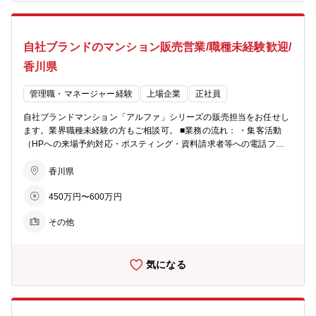
インセンティブ制度： 毎月の販売戸数に応じた営業報奨金をはじめ、
月間MVP賞・優秀賞（別途報奨金 あり）、年間表彰制度など成果を
しっかり評価する仕組みを設けています。 また、インサイドセールス
自社ブランドのマンション販売営業/職種未経験歓迎/
向けの報奨金制度もあり、多様な活躍を後押しします。インセンティ
ブに左右されて収入が不安定、ということを防ぐため基本給や手当も
香川県
充実しています。 ■柔軟な働き方： ・月１回、労務委員会にて従業員
の有給消化率等を確認し、取れていないメンバーに声掛けを実施。 ・
管理職・マネージャー経験
上場企業
正社員
業務開始５分前でないとPCは起動せず、業務終了時間５分後にはPC
が自動でシャットダウンされます。 ※残業が必要な際は上長承認を経
自社ブランドマンション「アルファ」シリーズの販売担当をお任せし
てPCが使えるようになります ■ビジョン： ・住まいを支える力に…
ます。業界職種未経験の方もご相談可。 ■業務の流れ： ・集客活動
分譲マンション・コーポラティブハウスの企画開発でライフスタイル
（HPへの来場予約対応・ポスティング・資料請求者等への電話フォ
にマッチした住まいを提案 ・生活を支える力に…遊休地等の不動産の
ロー） ・モデルルームでの接客、契約手続き ・契約後の打合せ（設
有効活用で医療施設やショッピング等の複合タウンの開発を行い、地
備・間取りの変更等） ・引渡し ★お客様への資産提案、変更工事打
香川県
域活性を促す ・老後を支える力に…シニア向けの住宅開発からメディ
合せ、融資相談などお客様の住宅取得を検討からお引渡しまで一貫し
カルケアのサービスまで、高齢者が地域の中で生き生きと安心して暮
450万円〜600万円
てサポートして頂きます。総合職としての採用となるため、分譲マン
らせる生活環境づくりを支援
ション営業以外でも50社以上あるグループ展開により、幅の広いキャ
その他
リアビジョンをご用意可能。 ■業務の特徴： チーム単位でマンション
一棟を担当・販売するのが同社営業の特徴。若手からベテランまでを
バランスよく配置した約5名体制のチームで販売戦略の立案や完売ま
気になる
でのシミュレーションを行い、軌道修正を行いながら営業活動を行っ
ていきます。各モデルルームおおよそ5～10名程度が在籍。 ■充実の
インセンティブ制度： 毎月の販売戸数に応じた営業報奨金をはじめ、
月間MVP賞・優秀賞（別途報奨金 あり）、年間表彰制度など成果を