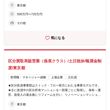
買取再販営業担当をお任せします。 「賃貸区分買取再販事業」は、ス
頼される企業グループを目指して、全社一丸となって一歩一歩前進し
トック・フロー双方にわたる事業モデルのため、賃貸中の区分所有マ
東京都
ています。
ンション（オーナーチェンジ物件）を一部屋ごとに取得し、賃貸物件
500万円〜720万円
として保有運営を行います。そして賃借人（ご入居者様）が退去され
た後、リフォームを行い、中古市場で販売するというスキームを採用
その他
しています。そうした売買やリフォームなどを日々の営業活動を通じ
て行っていきます。 ■同社のビジョン： ・住まいを支える力に…分譲
マンション・コーポラティブハウスの企画開発で個々のライフスタイ
気になる
ルにマッチした住まいを提案します。 ・生活を支える力に…遊休地等
の不動産の有効活用で医療施設やショッピング等の複合タウンの開発
を行い、地域活性を促します。 ・老後を支える力に…シニア向けの住
宅開発からメディカルケアのサービスまで、高齢者が地域の中で生き
生きと安心して暮らせる生活環境づくりを支援します。 ■あなぶきグ
区分買取再販営業（係長クラス）/土日祝休/報奨金制
ループ： 「地域社会に生かされ、生きる」同グループは、地域社会に
おいて住まいや街づくりに関することから、人材サービス、ホテル、
度/東京都
旅行、保険、エンターテインメント、文化事業、健康増進、介護サー
ビス、電力サービスなど様々な事業を展開しています。そのすべてに
管理職・マネージャー経験
上場企業
正社員
共通するのは、「人の人生に寄り添い、ともにしあわせを共有し、感
動のある社会を築いていきたい」という熱い想いです。これからも同
★区分投資事業部はストック・フロー双方にわたる事業モデルです。
グループは、地域社会に愛され、信頼される企業グループを目指し
★主に賃貸中の区分所有マンションを一部屋ごとに取得し、保有～運
て、全社一丸となって一歩一歩前進していきます。
営。賃借人の退去後にリフォームを行い、リノベーションマンション
として販売するスキームを採用しています。 ★取得した賃貸中の物件
を賃貸中のまま再販売することもあり、個人投資家や不動産業者様へ
東京都
賃貸中売却の活動も行います。日々の営業活動を通じて、売買・リフ