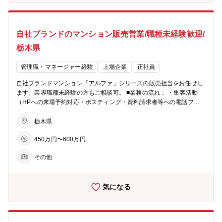
インセンティブ制度： 毎月の販売戸数に応じた営業報奨金をはじめ、
月間MVP賞・優秀賞（別途報奨金 あり）、年間表彰制度など成果を
しっかり評価する仕組みを設けています。 また、インサイドセールス
自社ブランドのマンション販売営業/職種未経験歓迎/
向けの報奨金制度もあり、多様な活躍を後押しします。インセンティ
ブに左右されて収入が不安定、ということを防ぐため基本給や手当も
栃木県
充実しています。 ■柔軟な働き方： ・月１回、労務委員会にて従業員
の有給消化率等を確認し、取れていないメンバーに声掛けを実施。 ・
管理職・マネージャー経験
上場企業
正社員
業務開始５分前でないとPCは起動せず、業務終了時間５分後にはPC
が自動でシャットダウンされます。 ※残業が必要な際は上長承認を経
自社ブランドマンション「アルファ」シリーズの販売担当をお任せし
てPCが使えるようになります ■ビジョン： ・住まいを支える力に…
ます。業界職種未経験の方もご相談可。 ■業務の流れ： ・集客活動
分譲マンション・コーポラティブハウスの企画開発でライフスタイル
（HPへの来場予約対応・ポスティング・資料請求者等への電話フォ
にマッチした住まいを提案 ・生活を支える力に…遊休地等の不動産の
ロー） ・モデルルームでの接客、契約手続き ・契約後の打合せ（設
有効活用で医療施設やショッピング等の複合タウンの開発を行い、地
備・間取りの変更等） ・引渡し ★お客様への資産提案、変更工事打
栃木県
域活性を促す ・老後を支える力に…シニア向けの住宅開発からメディ
合せ、融資相談などお客様の住宅取得を検討からお引渡しまで一貫し
カルケアのサービスまで、高齢者が地域の中で生き生きと安心して暮
450万円〜600万円
てサポートして頂きます。総合職としての採用となるため、分譲マン
らせる生活環境づくりを支援
ション営業以外でも50社以上あるグループ展開により、幅の広いキャ
その他
リアビジョンをご用意可能。 ■業務の特徴： チーム単位でマンション
一棟を担当・販売するのが同社営業の特徴。若手からベテランまでを
バランスよく配置した約5名体制のチームで販売戦略の立案や完売ま
気になる
でのシミュレーションを行い、軌道修正を行いながら営業活動を行っ
ていきます。各モデルルームおおよそ5～10名程度が在籍。 ■充実の
インセンティブ制度： 毎月の販売戸数に応じた営業報奨金をはじめ、
月間MVP賞・優秀賞（別途報奨金 あり）、年間表彰制度など成果を