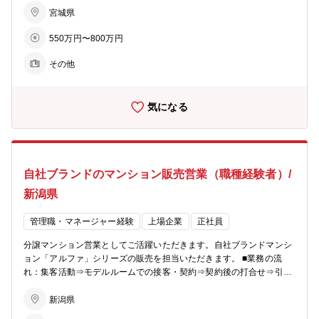
有効活用で医療施設やショッピング等の複合タウンの開発を行い、地
の住宅取得を検討からお引渡しまで一貫してサポートしていただきま
宮城県
域活性を促す ・老後を支える力に…シニア向けの住宅開発からメディ
す。 ※総合職としての採用となるため、分譲マンション営業以外でも
カルケアのサービスまで、高齢者が地域の中で生き生きと安心して暮
550万円〜800万円
54社あるグループ展開により、幅の広いキャリアビジョンがありま
らせる生活環境づくりを支援
す。 ■業務の特徴：チーム単位でマンション一棟を担当・販売するの
その他
が同社の営業の特徴。若手からベテランまでをバランスよく配置した
約5名体制のチームで販売戦略の立案や完売までのシミュレーション
を行い、軌道修正を行いながら営業活動を行っていきます。 ■組織構
気になる
成：各モデルルームおおよそ5～10名程度が在籍しています。 【同社
のビジョン】 〇住まいを支える力に…分譲マンション・コーポラティ
ブハウスの企画開発で個々のライフスタイルにマッチした住まいを提
案。 〇生活を支える力に…遊休地等の不動産の有効活用で医療施設や
ショッピング等の複合タウンの開発を行い、地域活性を促します。 〇
自社ブランドのマンション販売営業（職種経験者）/
老後を支える力に…シニア向けの住宅開発からメディカルケアのサー
ビスまで、高齢者が地域の中で生き生きと安心して暮らせる生活環境
新潟県
づくりを支援。 【あなぶきグループ】 「地域社会に生かされ、生き
る」同グループは、地域社会において住まいや街づくりに関すること
管理職・マネージャー経験
上場企業
正社員
から、人材サービス、ホテル、旅行、保険、エンターテインメント、
文化事業、健康増進、介護サービス、電力サービスなど様々な事業を
分譲マンション営業としてご活躍いただきます。自社ブランドマンシ
展開しています。 そのすべてに共通するのは、「人の人生に寄り添
ョン「アルファ」シリーズの販売を担当いただきます。 ■業務の流
い、ともにしあわせを共有し、感動のある社会を築いていきたい」と
れ：集客活動⇒モデルルームでの接客・契約⇒契約後の打合せ⇒引渡
いう熱い想いです。これからも同グループは、地域社会に愛され、信
しとなりお客様への資産提案、変更工事打合せ、融資相談などお客様
頼される企業グループを目指して、全社一丸となって一歩一歩前進し
の住宅取得を検討からお引渡しまで一貫してサポートしていただきま
新潟県
ています。
す。 ※総合職としての採用となるため、分譲マンション営業以外でも