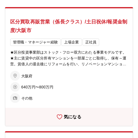
区分買取再販営業（係長クラス）/土日祝休/報奨金制
度/大阪市
管理職・マネージャー経験
上場企業
正社員
★区分投資事業部はストック・フロー双方にわたる事業モデルです。
★主に賃貸中の区分所有マンションを一部屋ごとに取得し、保有～運
営。賃借人の退去後にリフォームを行い、リノベーションマンション
として販売するスキームを採用しています。 ★取得した賃貸中の物件
を賃貸中のまま再販売することもあり、個人投資家や不動産業者様へ
大阪府
賃貸中売却の活動も行います。日々の営業活動を通じて、売買・リフ
640万円〜800万円
ォーム・再販業務を推進いただくポジションです。 【営業職に関し
て】 同社営業職は主に不動産仲介会社を新規開拓いただき、買取・再
その他
販の案件獲得を行います。 仲介会社との関係構築を深め、情報収集を
行いながら、最適な物件の仕入れにつなげていくことが重要なミッシ
ョンです。案件ごとに市場動向を分析し、買取価格の査定やリフォー
気になる
ム後の販売戦略も含めた提案を行っていただきます。 【インセンティ
ブ】本ポジションでは、成果に応じたインセンティブ制度を導入して
います。 ■物件取得：取得した物件ごとにインセンティブを支給 ■売
却：事業利益に応じて変動するインセンティブを支給 ※年間のインセ