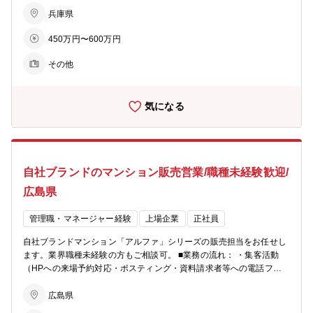
ロー） ・モデルルームでの接客、契約手続き ・契約後の打合せ（設
有効活用で医療施設やショッピング等の複合タウンの開発を行い、地
備・間取りの変更等） ・引渡し ★お客様への資産提案、変更工事打
兵庫県
域活性を促す ・老後を支える力に…シニア向けの住宅開発からメディ
合せ、融資相談などお客様の住宅取得を検討からお引渡しまで一貫し
カルケアのサービスまで、高齢者が地域の中で生き生きと安心して暮
450万円〜600万円
てサポートして頂きます。総合職としての採用となるため、分譲マン
らせる生活環境づくりを支援
ション営業以外でも50社以上あるグループ展開により、幅の広いキャ
その他
リアビジョンをご用意可能。 ■業務の特徴： チーム単位でマンション
一棟を担当・販売するのが同社営業の特徴。若手からベテランまでを
バランスよく配置した約5名体制のチームで販売戦略の立案や完売ま
気になる
でのシミュレーションを行い、軌道修正を行いながら営業活動を行っ
ていきます。各モデルルームおおよそ5～10名程度が在籍。 ■充実の
インセンティブ制度： 毎月の販売戸数に応じた営業報奨金をはじめ、
月間MVP賞・優秀賞（別途報奨金 あり）、年間表彰制度など成果を
しっかり評価する仕組みを設けています。 また、インサイドセールス
自社ブランドのマンション販売営業/職種未経験歓迎/
向けの報奨金制度もあり、多様な活躍を後押しします。インセンティ
ブに左右されて収入が不安定、ということを防ぐため基本給や手当も
広島県
充実しています。 ■柔軟な働き方： ・月１回、労務委員会にて従業員
の有給消化率等を確認し、取れていないメンバーに声掛けを実施。 ・
管理職・マネージャー経験
上場企業
正社員
業務開始５分前でないとPCは起動せず、業務終了時間５分後にはPC
が自動でシャットダウンされます。 ※残業が必要な際は上長承認を経
自社ブランドマンション「アルファ」シリーズの販売担当をお任せし
てPCが使えるようになります ■ビジョン： ・住まいを支える力に…
ます。業界職種未経験の方もご相談可。 ■業務の流れ： ・集客活動
分譲マンション・コーポラティブハウスの企画開発でライフスタイル
（HPへの来場予約対応・ポスティング・資料請求者等への電話フォ
にマッチした住まいを提案 ・生活を支える力に…遊休地等の不動産の
ロー） ・モデルルームでの接客、契約手続き ・契約後の打合せ（設
有効活用で医療施設やショッピング等の複合タウンの開発を行い、地
備・間取りの変更等） ・引渡し ★お客様への資産提案、変更工事打
広島県
域活性を促す ・老後を支える力に…シニア向けの住宅開発からメディ
合せ、融資相談などお客様の住宅取得を検討からお引渡しまで一貫し