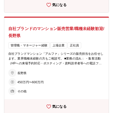
バランスよく配置した約5名体制のチームで販売戦略の立案や完売ま
気になる
でのシミュレーションを行い、軌道修正を行いながら営業活動を行っ
ていきます。各モデルルームおおよそ5～10名程度が在籍。 ■充実の
インセンティブ制度： 毎月の販売戸数に応じた営業報奨金をはじめ、
月間MVP賞・優秀賞（別途報奨金 あり）、年間表彰制度など成果を
しっかり評価する仕組みを設けています。 また、インサイドセールス
自社ブランドのマンション販売営業/職種未経験歓迎/
向けの報奨金制度もあり、多様な活躍を後押しします。インセンティ
ブに左右されて収入が不安定、ということを防ぐため基本給や手当も
長野県
充実しています。 ■柔軟な働き方： ・月１回、労務委員会にて従業員
の有給消化率等を確認し、取れていないメンバーに声掛けを実施。 ・
管理職・マネージャー経験
上場企業
正社員
業務開始５分前でないとPCは起動せず、業務終了時間５分後にはPC
が自動でシャットダウンされます。 ※残業が必要な際は上長承認を経
自社ブランドマンション「アルファ」シリーズの販売担当をお任せし
てPCが使えるようになります ■ビジョン： ・住まいを支える力に…
ます。業界職種未経験の方もご相談可。 ■業務の流れ： ・集客活動
分譲マンション・コーポラティブハウスの企画開発でライフスタイル
（HPへの来場予約対応・ポスティング・資料請求者等への電話フォ
にマッチした住まいを提案 ・生活を支える力に…遊休地等の不動産の
ロー） ・モデルルームでの接客、契約手続き ・契約後の打合せ（設
有効活用で医療施設やショッピング等の複合タウンの開発を行い、地
備・間取りの変更等） ・引渡し ★お客様への資産提案、変更工事打
長野県
域活性を促す ・老後を支える力に…シニア向けの住宅開発からメディ
合せ、融資相談などお客様の住宅取得を検討からお引渡しまで一貫し
カルケアのサービスまで、高齢者が地域の中で生き生きと安心して暮
450万円〜600万円
てサポートして頂きます。総合職としての採用となるため、分譲マン
らせる生活環境づくりを支援
ション営業以外でも50社以上あるグループ展開により、幅の広いキャ
その他
リアビジョンをご用意可能。 ■業務の特徴： チーム単位でマンション
一棟を担当・販売するのが同社営業の特徴。若手からベテランまでを
バランスよく配置した約5名体制のチームで販売戦略の立案や完売ま
気になる
でのシミュレーションを行い、軌道修正を行いながら営業活動を行っ
ていきます。各モデルルームおおよそ5～10名程度が在籍。 ■充実の