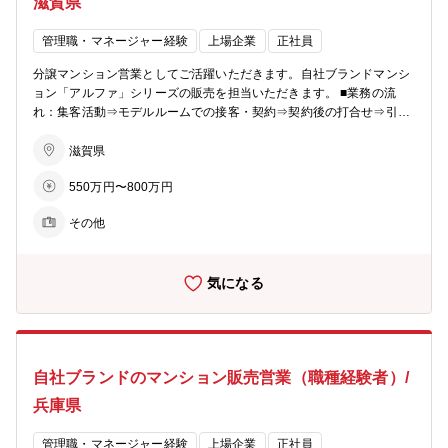
滋賀県
づくりを支援。 【あなぶきグループ】 「地域社会に生かされ、生き
る」同グループは、地域社会において住まいや街づくりに関すること
管理職・マネージャー経験
上場企業
正社員
から、人材サービス、ホテル、旅行、保険、エンターテインメント、
文化事業、健康増進、介護サービス、電力サービスなど様々な事業を
分譲マンション営業としてご活躍いただきます。自社ブランドマンシ
展開しています。 そのすべてに共通するのは、「人の人生に寄り添
ョン「アルファ」シリーズの販売を担当いただきます。 ■業務の流
い、ともにしあわせを共有し、感動のある社会を築いていきたい」と
れ：集客活動⇒モデルルームでの接客・契約⇒契約後の打合せ⇒引渡
いう熱い想いです。これからも同グループは、地域社会に愛され、信
しとなりお客様への資産提案、変更工事打合せ、融資相談などお客様
頼される企業グループを目指して、全社一丸となって一歩一歩前進し
の住宅取得を検討からお引渡しまで一貫してサポートしていただきま
滋賀県
ています。
す。 ※総合職としての採用となるため、分譲マンション営業以外でも
550万円〜800万円
54社あるグループ展開により、幅の広いキャリアビジョンがありま
す。 ■業務の特徴：チーム単位でマンション一棟を担当・販売するの
その他
が同社の営業の特徴。若手からベテランまでをバランスよく配置した
約5名体制のチームで販売戦略の立案や完売までのシミュレーション
を行い、軌道修正を行いながら営業活動を行っていきます。 ■組織構
気になる
成：各モデルルームおおよそ5～10名程度が在籍しています。 【同社
のビジョン】 〇住まいを支える力に…分譲マンション・コーポラティ
ブハウスの企画開発で個々のライフスタイルにマッチした住まいを提
案。 〇生活を支える力に…遊休地等の不動産の有効活用で医療施設や
ショッピング等の複合タウンの開発を行い、地域活性を促します。 〇
自社ブランドのマンション販売営業（職種経験者）/
老後を支える力に…シニア向けの住宅開発からメディカルケアのサー
ビスまで、高齢者が地域の中で生き生きと安心して暮らせる生活環境
兵庫県
づくりを支援。 【あなぶきグループ】 「地域社会に生かされ、生き
る」同グループは、地域社会において住まいや街づくりに関すること
管理職・マネージャー経験
上場企業
正社員