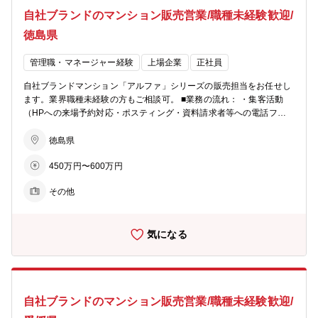
しっかり評価する仕組みを設けています。 また、インサイドセールス
自社ブランドのマンション販売営業/職種未経験歓迎/
向けの報奨金制度もあり、多様な活躍を後押しします。インセンティ
ブに左右されて収入が不安定、ということを防ぐため基本給や手当も
徳島県
充実しています。 ■柔軟な働き方： ・月１回、労務委員会にて従業員
の有給消化率等を確認し、取れていないメンバーに声掛けを実施。 ・
管理職・マネージャー経験
上場企業
正社員
業務開始５分前でないとPCは起動せず、業務終了時間５分後にはPC
が自動でシャットダウンされます。 ※残業が必要な際は上長承認を経
自社ブランドマンション「アルファ」シリーズの販売担当をお任せし
てPCが使えるようになります ■ビジョン： ・住まいを支える力に…
ます。業界職種未経験の方もご相談可。 ■業務の流れ： ・集客活動
分譲マンション・コーポラティブハウスの企画開発でライフスタイル
（HPへの来場予約対応・ポスティング・資料請求者等への電話フォ
にマッチした住まいを提案 ・生活を支える力に…遊休地等の不動産の
ロー） ・モデルルームでの接客、契約手続き ・契約後の打合せ（設
有効活用で医療施設やショッピング等の複合タウンの開発を行い、地
備・間取りの変更等） ・引渡し ★お客様への資産提案、変更工事打
徳島県
域活性を促す ・老後を支える力に…シニア向けの住宅開発からメディ
合せ、融資相談などお客様の住宅取得を検討からお引渡しまで一貫し
カルケアのサービスまで、高齢者が地域の中で生き生きと安心して暮
450万円〜600万円
てサポートして頂きます。総合職としての採用となるため、分譲マン
らせる生活環境づくりを支援
ション営業以外でも50社以上あるグループ展開により、幅の広いキャ
その他
リアビジョンをご用意可能。 ■業務の特徴： チーム単位でマンション
一棟を担当・販売するのが同社営業の特徴。若手からベテランまでを
バランスよく配置した約5名体制のチームで販売戦略の立案や完売ま
気になる
でのシミュレーションを行い、軌道修正を行いながら営業活動を行っ
ていきます。各モデルルームおおよそ5～10名程度が在籍。 ■充実の
インセンティブ制度： 毎月の販売戸数に応じた営業報奨金をはじめ、
月間MVP賞・優秀賞（別途報奨金 あり）、年間表彰制度など成果を
しっかり評価する仕組みを設けています。 また、インサイドセールス
自社ブランドのマンション販売営業/職種未経験歓迎/
向けの報奨金制度もあり、多様な活躍を後押しします。インセンティ
ブに左右されて収入が不安定、ということを防ぐため基本給や手当も