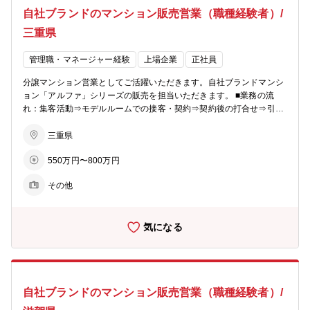
ショッピング等の複合タウンの開発を行い、地域活性を促します。 〇
自社ブランドのマンション販売営業（職種経験者）/
老後を支える力に…シニア向けの住宅開発からメディカルケアのサー
ビスまで、高齢者が地域の中で生き生きと安心して暮らせる生活環境
三重県
づくりを支援。 【あなぶきグループ】 「地域社会に生かされ、生き
る」同グループは、地域社会において住まいや街づくりに関すること
管理職・マネージャー経験
上場企業
正社員
から、人材サービス、ホテル、旅行、保険、エンターテインメント、
文化事業、健康増進、介護サービス、電力サービスなど様々な事業を
分譲マンション営業としてご活躍いただきます。自社ブランドマンシ
展開しています。 そのすべてに共通するのは、「人の人生に寄り添
ョン「アルファ」シリーズの販売を担当いただきます。 ■業務の流
い、ともにしあわせを共有し、感動のある社会を築いていきたい」と
れ：集客活動⇒モデルルームでの接客・契約⇒契約後の打合せ⇒引渡
いう熱い想いです。これからも同グループは、地域社会に愛され、信
しとなりお客様への資産提案、変更工事打合せ、融資相談などお客様
頼される企業グループを目指して、全社一丸となって一歩一歩前進し
の住宅取得を検討からお引渡しまで一貫してサポートしていただきま
三重県
ています。
す。 ※総合職としての採用となるため、分譲マンション営業以外でも
550万円〜800万円
54社あるグループ展開により、幅の広いキャリアビジョンがありま
す。 ■業務の特徴：チーム単位でマンション一棟を担当・販売するの
その他
が同社の営業の特徴。若手からベテランまでをバランスよく配置した
約5名体制のチームで販売戦略の立案や完売までのシミュレーション
を行い、軌道修正を行いながら営業活動を行っていきます。 ■組織構
気になる
成：各モデルルームおおよそ5～10名程度が在籍しています。 【同社
のビジョン】 〇住まいを支える力に…分譲マンション・コーポラティ
ブハウスの企画開発で個々のライフスタイルにマッチした住まいを提
案。 〇生活を支える力に…遊休地等の不動産の有効活用で医療施設や
ショッピング等の複合タウンの開発を行い、地域活性を促します。 〇
自社ブランドのマンション販売営業（職種経験者）/
老後を支える力に…シニア向けの住宅開発からメディカルケアのサー
ビスまで、高齢者が地域の中で生き生きと安心して暮らせる生活環境