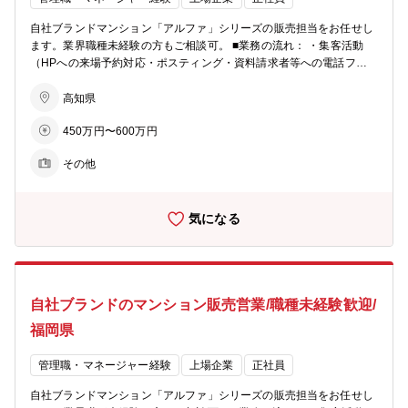
業務開始５分前でないとPCは起動せず、業務終了時間５分後にはPC
が自動でシャットダウンされます。 ※残業が必要な際は上長承認を経
自社ブランドマンション「アルファ」シリーズの販売担当をお任せし
てPCが使えるようになります ■ビジョン： ・住まいを支える力に…
ます。業界職種未経験の方もご相談可。 ■業務の流れ： ・集客活動
分譲マンション・コーポラティブハウスの企画開発でライフスタイル
（HPへの来場予約対応・ポスティング・資料請求者等への電話フォ
にマッチした住まいを提案 ・生活を支える力に…遊休地等の不動産の
ロー） ・モデルルームでの接客、契約手続き ・契約後の打合せ（設
有効活用で医療施設やショッピング等の複合タウンの開発を行い、地
備・間取りの変更等） ・引渡し ★お客様への資産提案、変更工事打
高知県
域活性を促す ・老後を支える力に…シニア向けの住宅開発からメディ
合せ、融資相談などお客様の住宅取得を検討からお引渡しまで一貫し
カルケアのサービスまで、高齢者が地域の中で生き生きと安心して暮
450万円〜600万円
てサポートして頂きます。総合職としての採用となるため、分譲マン
らせる生活環境づくりを支援
ション営業以外でも50社以上あるグループ展開により、幅の広いキャ
その他
リアビジョンをご用意可能。 ■業務の特徴： チーム単位でマンション
一棟を担当・販売するのが同社営業の特徴。若手からベテランまでを
バランスよく配置した約5名体制のチームで販売戦略の立案や完売ま
気になる
でのシミュレーションを行い、軌道修正を行いながら営業活動を行っ
ていきます。各モデルルームおおよそ5～10名程度が在籍。 ■充実の
インセンティブ制度： 毎月の販売戸数に応じた営業報奨金をはじめ、
月間MVP賞・優秀賞（別途報奨金 あり）、年間表彰制度など成果を
しっかり評価する仕組みを設けています。 また、インサイドセールス
自社ブランドのマンション販売営業/職種未経験歓迎/
向けの報奨金制度もあり、多様な活躍を後押しします。インセンティ
ブに左右されて収入が不安定、ということを防ぐため基本給や手当も
福岡県
充実しています。 ■柔軟な働き方： ・月１回、労務委員会にて従業員
の有給消化率等を確認し、取れていないメンバーに声掛けを実施。 ・
管理職・マネージャー経験
上場企業
正社員
業務開始５分前でないとPCは起動せず、業務終了時間５分後にはPC
が自動でシャットダウンされます。 ※残業が必要な際は上長承認を経
自社ブランドマンション「アルファ」シリーズの販売担当をお任せし