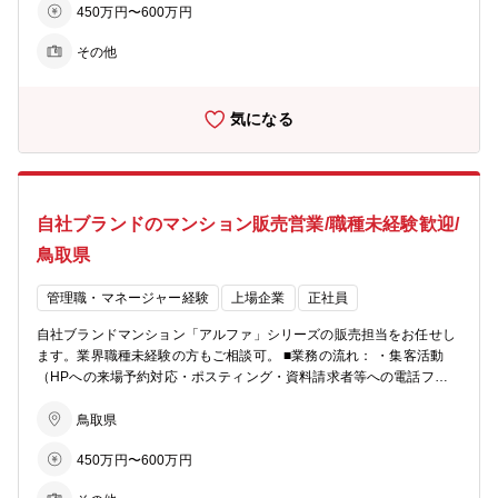
カルケアのサービスまで、高齢者が地域の中で生き生きと安心して暮
450万円〜600万円
てサポートして頂きます。総合職としての採用となるため、分譲マン
らせる生活環境づくりを支援
ション営業以外でも50社以上あるグループ展開により、幅の広いキャ
その他
リアビジョンをご用意可能。 ■業務の特徴： チーム単位でマンション
一棟を担当・販売するのが同社営業の特徴。若手からベテランまでを
バランスよく配置した約5名体制のチームで販売戦略の立案や完売ま
気になる
でのシミュレーションを行い、軌道修正を行いながら営業活動を行っ
ていきます。各モデルルームおおよそ5～10名程度が在籍。 ■充実の
インセンティブ制度： 毎月の販売戸数に応じた営業報奨金をはじめ、
月間MVP賞・優秀賞（別途報奨金 あり）、年間表彰制度など成果を
しっかり評価する仕組みを設けています。 また、インサイドセールス
自社ブランドのマンション販売営業/職種未経験歓迎/
向けの報奨金制度もあり、多様な活躍を後押しします。インセンティ
ブに左右されて収入が不安定、ということを防ぐため基本給や手当も
鳥取県
充実しています。 ■柔軟な働き方： ・月１回、労務委員会にて従業員
の有給消化率等を確認し、取れていないメンバーに声掛けを実施。 ・
管理職・マネージャー経験
上場企業
正社員
業務開始５分前でないとPCは起動せず、業務終了時間５分後にはPC
が自動でシャットダウンされます。 ※残業が必要な際は上長承認を経
自社ブランドマンション「アルファ」シリーズの販売担当をお任せし
てPCが使えるようになります ■ビジョン： ・住まいを支える力に…
ます。業界職種未経験の方もご相談可。 ■業務の流れ： ・集客活動
分譲マンション・コーポラティブハウスの企画開発でライフスタイル
（HPへの来場予約対応・ポスティング・資料請求者等への電話フォ
にマッチした住まいを提案 ・生活を支える力に…遊休地等の不動産の
ロー） ・モデルルームでの接客、契約手続き ・契約後の打合せ（設
有効活用で医療施設やショッピング等の複合タウンの開発を行い、地
備・間取りの変更等） ・引渡し ★お客様への資産提案、変更工事打
鳥取県
域活性を促す ・老後を支える力に…シニア向けの住宅開発からメディ
合せ、融資相談などお客様の住宅取得を検討からお引渡しまで一貫し
カルケアのサービスまで、高齢者が地域の中で生き生きと安心して暮
450万円〜600万円
てサポートして頂きます。総合職としての採用となるため、分譲マン
らせる生活環境づくりを支援
ション営業以外でも50社以上あるグループ展開により、幅の広いキャ