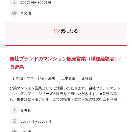
550万円〜800万円
54社あるグループ展開により、幅の広いキャリアビジョンがありま
す。 ■業務の特徴：チーム単位でマンション一棟を担当・販売するの
その他
が同社の営業の特徴。若手からベテランまでをバランスよく配置した
約5名体制のチームで販売戦略の立案や完売までのシミュレーション
を行い、軌道修正を行いながら営業活動を行っていきます。 ■組織構
気になる
成：各モデルルームおおよそ5～10名程度が在籍しています。 【同社
のビジョン】 〇住まいを支える力に…分譲マンション・コーポラティ
ブハウスの企画開発で個々のライフスタイルにマッチした住まいを提
案。 〇生活を支える力に…遊休地等の不動産の有効活用で医療施設や
ショッピング等の複合タウンの開発を行い、地域活性を促します。 〇
自社ブランドのマンション販売営業（職種経験者）/
老後を支える力に…シニア向けの住宅開発からメディカルケアのサー
ビスまで、高齢者が地域の中で生き生きと安心して暮らせる生活環境
長野県
づくりを支援。 【あなぶきグループ】 「地域社会に生かされ、生き
る」同グループは、地域社会において住まいや街づくりに関すること
管理職・マネージャー経験
上場企業
正社員
から、人材サービス、ホテル、旅行、保険、エンターテインメント、
文化事業、健康増進、介護サービス、電力サービスなど様々な事業を
分譲マンション営業としてご活躍いただきます。自社ブランドマンシ
展開しています。 そのすべてに共通するのは、「人の人生に寄り添
ョン「アルファ」シリーズの販売を担当いただきます。 ■業務の流
い、ともにしあわせを共有し、感動のある社会を築いていきたい」と
れ：集客活動⇒モデルルームでの接客・契約⇒契約後の打合せ⇒引渡
いう熱い想いです。これからも同グループは、地域社会に愛され、信
しとなりお客様への資産提案、変更工事打合せ、融資相談などお客様
頼される企業グループを目指して、全社一丸となって一歩一歩前進し
の住宅取得を検討からお引渡しまで一貫してサポートしていただきま
長野県
ています。
す。 ※総合職としての採用となるため、分譲マンション営業以外でも
550万円〜800万円
54社あるグループ展開により、幅の広いキャリアビジョンがありま
す。 ■業務の特徴：チーム単位でマンション一棟を担当・販売するの