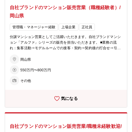
ンティブ実績（目安となります）は以下の通りです。 ・主任クラス：
自社ブランドのマンション販売営業（職種経験者）/
年間 110万円 ・係長クラス：年間 150万円 仕入れから販売まで一貫
して携わるため、営業力だけでなく市場分析や販売戦略の立案による
岡山県
成果も正当に評価される仕組みです。 【ポイント】 ・仕入れから販
売まで一気通貫で携われる、裁量の大きい不動産営業職 ・仲介会社と
管理職・マネージャー経験
上場企業
正社員
の関係構築を通じ、自身の営業力で物件取得につなげられる ・買取価
格査定・リフォーム企画・販売戦略まで、不動産投資の幅広い知識を
分譲マンション営業としてご活躍いただきます。自社ブランドマンシ
身につけられる ・区分マンション投資・リノベーション再販という成
ョン「アルファ」シリーズの販売を担当いただきます。 ■業務の流
長性のあるビジネスモデルに携われる ・成果がインセンティブに直結
れ：集客活動⇒モデルルームでの接客・契約⇒契約後の打合せ⇒引渡
し、仕入れ・売却双方で頑張りを評価される環境 ・売買仲介経験や仕
しとなりお客様への資産提案、変更工事打合せ、融資相談などお客様
入れ経験を活かして、さらに上流工程へキャリアアップできる ※一言
の住宅取得を検討からお引渡しまで一貫してサポートしていただきま
岡山県
で・・・区分マンションの仕入れから再販まで一貫して担当でき、不
す。 ※総合職としての採用となるため、分譲マンション営業以外でも
動産営業として市場分析・戦略立案まで経験を広げられる、成果が正
550万円〜800万円
54社あるグループ展開により、幅の広いキャリアビジョンがありま
当に評価されるポジションです。 【あなぶきグループ】 「地域社会
す。 ■業務の特徴：チーム単位でマンション一棟を担当・販売するの
に生かされ、生きる」同グループは、地域社会において住まいや街づ
その他
が同社の営業の特徴。若手からベテランまでをバランスよく配置した
くりに関することから、人材サービス、ホテル、旅行、保険、エンタ
約5名体制のチームで販売戦略の立案や完売までのシミュレーション
ーテインメント、文化事業、健康増進、介護サービス、電力サービス
を行い、軌道修正を行いながら営業活動を行っていきます。 ■組織構
など様々な事業を展開しています。そのすべてに共通するのは、「人
気になる
成：各モデルルームおおよそ5～10名程度が在籍しています。 【同社
の人生に寄り添い、ともにしあわせを共有し、感動のある社会を築い
のビジョン】 〇住まいを支える力に…分譲マンション・コーポラティ
ていきたい」という熱い想い。 これからも同グループは、地域社会に
ブハウスの企画開発で個々のライフスタイルにマッチした住まいを提
愛され、信頼される企業グループを目指して、全社一丸となって一歩
案。 〇生活を支える力に…遊休地等の不動産の有効活用で医療施設や
一歩前進致します。
ショッピング等の複合タウンの開発を行い、地域活性を促します。 〇
自社ブランドのマンション販売営業/職種未経験歓迎/
老後を支える力に…シニア向けの住宅開発からメディカルケアのサー