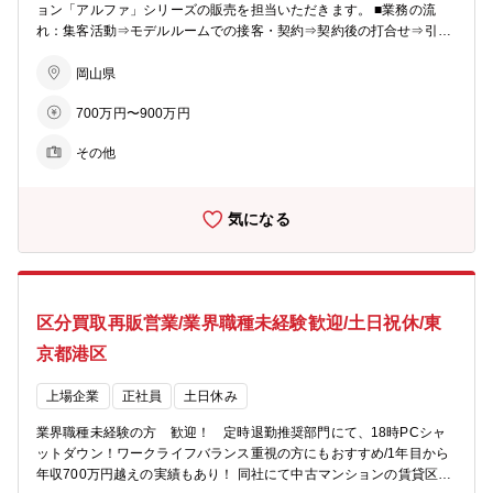
グループは、地域社会に愛され、信頼される企業グループを目指し
ョン「アルファ」シリーズの販売を担当いただきます。 ■業務の流
て、全社一丸となって一歩一歩前進していきます。
れ：集客活動⇒モデルルームでの接客・契約⇒契約後の打合せ⇒引渡
しとなりお客様への資産提案、変更工事打合せ、融資相談などお客様
の住宅取得を検討からお引渡しまで一貫してサポートしていただきま
岡山県
す。 ※総合職としての採用となるため、分譲マンション営業以外でも
700万円〜900万円
54社あるグループ展開により、幅の広いキャリアビジョンがありま
す。 ■業務の特徴：チーム単位でマンション一棟を担当・販売するの
その他
が同社の営業の特徴。若手からベテランまでをバランスよく配置した
約5名体制のチームで販売戦略の立案や完売までのシミュレーション
を行い、軌道修正を行いながら営業活動を行っていきます。 ■組織構
気になる
成：各モデルルームおおよそ5～10名程度が在籍しています。 【同社
のビジョン】 〇住まいを支える力に…分譲マンション・コーポラティ
ブハウスの企画開発で個々のライフスタイルにマッチした住まいを提
案。 〇生活を支える力に…遊休地等の不動産の有効活用で医療施設や
ショッピング等の複合タウンの開発を行い、地域活性を促します。 〇
区分買取再販営業/業界職種未経験歓迎/土日祝休/東
老後を支える力に…シニア向けの住宅開発からメディカルケアのサー
ビスまで、高齢者が地域の中で生き生きと安心して暮らせる生活環境
京都港区
づくりを支援。 【あなぶきグループ】 「地域社会に生かされ、生き
る」同グループは、地域社会において住まいや街づくりに関すること
上場企業
正社員
土日休み
から、人材サービス、ホテル、旅行、保険、エンターテインメント、
文化事業、健康増進、介護サービス、電力サービスなど様々な事業を
業界職種未経験の方 歓迎！ 定時退勤推奨部門にて、18時PCシャ
展開しています。 そのすべてに共通するのは、「人の人生に寄り添
ットダウン！ワークライフバランス重視の方にもおすすめ/1年目から
い、ともにしあわせを共有し、感動のある社会を築いていきたい」と
年収700万円越えの実績もあり！ 同社にて中古マンションの賃貸区分
いう熱い想いです。これからも同グループは、地域社会に愛され、信