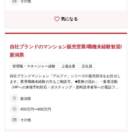
かされ、生きる」同グループは、地域社会において住まいや街づくり
その他
リアビジョンをご用意可能。 ■業務の特徴： チーム単位でマンション
に関することから、人材サービス、ホテル、旅行、保険、エンターテ
一棟を担当・販売するのが同社営業の特徴。若手からベテランまでを
インメント、文化事業、健康増進、介護サービス、電力サービスなど
バランスよく配置した約5名体制のチームで販売戦略の立案や完売ま
様々な事業を展開しています。そのすべてに共通するのは、「人の人
気になる
でのシミュレーションを行い、軌道修正を行いながら営業活動を行っ
生に寄り添い、ともにしあわせを共有し、感動のある社会を築いてい
ていきます。各モデルルームおおよそ5～10名程度が在籍。 ■充実の
きたい」という熱い想い。 これからも同グループは、地域社会に愛さ
インセンティブ制度： 毎月の販売戸数に応じた営業報奨金をはじめ、
れ、信頼される企業グループを目指して、全社一丸となって一歩一歩
月間MVP賞・優秀賞（別途報奨金 あり）、年間表彰制度など成果を
前進致します。
しっかり評価する仕組みを設けています。 また、インサイドセールス
自社ブランドのマンション販売営業/職種未経験歓迎/
向けの報奨金制度もあり、多様な活躍を後押しします。インセンティ
ブに左右されて収入が不安定、ということを防ぐため基本給や手当も
新潟県
充実しています。 ■柔軟な働き方： ・月１回、労務委員会にて従業員
の有給消化率等を確認し、取れていないメンバーに声掛けを実施。 ・
管理職・マネージャー経験
上場企業
正社員
業務開始５分前でないとPCは起動せず、業務終了時間５分後にはPC
が自動でシャットダウンされます。 ※残業が必要な際は上長承認を経
自社ブランドマンション「アルファ」シリーズの販売担当をお任せし
てPCが使えるようになります ■ビジョン： ・住まいを支える力に…
ます。業界職種未経験の方もご相談可。 ■業務の流れ： ・集客活動
分譲マンション・コーポラティブハウスの企画開発でライフスタイル
（HPへの来場予約対応・ポスティング・資料請求者等への電話フォ
にマッチした住まいを提案 ・生活を支える力に…遊休地等の不動産の
ロー） ・モデルルームでの接客、契約手続き ・契約後の打合せ（設
有効活用で医療施設やショッピング等の複合タウンの開発を行い、地
備・間取りの変更等） ・引渡し ★お客様への資産提案、変更工事打
新潟県
域活性を促す ・老後を支える力に…シニア向けの住宅開発からメディ
合せ、融資相談などお客様の住宅取得を検討からお引渡しまで一貫し
カルケアのサービスまで、高齢者が地域の中で生き生きと安心して暮
450万円〜600万円
てサポートして頂きます。総合職としての採用となるため、分譲マン
らせる生活環境づくりを支援
ション営業以外でも50社以上あるグループ展開により、幅の広いキャ
その他
リアビジョンをご用意可能。 ■業務の特徴： チーム単位でマンション
一棟を担当・販売するのが同社営業の特徴。若手からベテランまでを