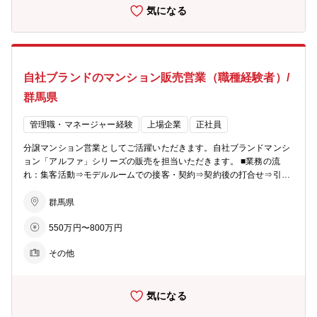
気になる
成：各モデルルームおおよそ5～10名程度が在籍しています。 【同社
のビジョン】 〇住まいを支える力に…分譲マンション・コーポラティ
ブハウスの企画開発で個々のライフスタイルにマッチした住まいを提
案。 〇生活を支える力に…遊休地等の不動産の有効活用で医療施設や
ショッピング等の複合タウンの開発を行い、地域活性を促します。 〇
自社ブランドのマンション販売営業（職種経験者）/
老後を支える力に…シニア向けの住宅開発からメディカルケアのサー
ビスまで、高齢者が地域の中で生き生きと安心して暮らせる生活環境
群馬県
づくりを支援。 【あなぶきグループ】 「地域社会に生かされ、生き
る」同グループは、地域社会において住まいや街づくりに関すること
管理職・マネージャー経験
上場企業
正社員
から、人材サービス、ホテル、旅行、保険、エンターテインメント、
文化事業、健康増進、介護サービス、電力サービスなど様々な事業を
分譲マンション営業としてご活躍いただきます。自社ブランドマンシ
展開しています。 そのすべてに共通するのは、「人の人生に寄り添
ョン「アルファ」シリーズの販売を担当いただきます。 ■業務の流
い、ともにしあわせを共有し、感動のある社会を築いていきたい」と
れ：集客活動⇒モデルルームでの接客・契約⇒契約後の打合せ⇒引渡
いう熱い想いです。これからも同グループは、地域社会に愛され、信
しとなりお客様への資産提案、変更工事打合せ、融資相談などお客様
頼される企業グループを目指して、全社一丸となって一歩一歩前進し
の住宅取得を検討からお引渡しまで一貫してサポートしていただきま
群馬県
ています。
す。 ※総合職としての採用となるため、分譲マンション営業以外でも
550万円〜800万円
54社あるグループ展開により、幅の広いキャリアビジョンがありま
す。 ■業務の特徴：チーム単位でマンション一棟を担当・販売するの
その他
が同社の営業の特徴。若手からベテランまでをバランスよく配置した
約5名体制のチームで販売戦略の立案や完売までのシミュレーション
を行い、軌道修正を行いながら営業活動を行っていきます。 ■組織構
気になる
成：各モデルルームおおよそ5～10名程度が在籍しています。 【同社
のビジョン】 〇住まいを支える力に…分譲マンション・コーポラティ