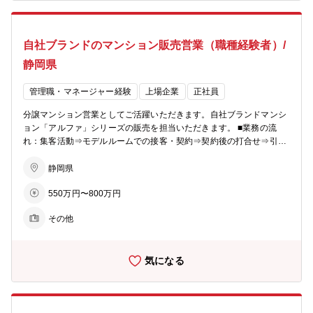
ブハウスの企画開発で個々のライフスタイルにマッチした住まいを提
案。 〇生活を支える力に…遊休地等の不動産の有効活用で医療施設や
ショッピング等の複合タウンの開発を行い、地域活性を促します。 〇
自社ブランドのマンション販売営業（職種経験者）/
老後を支える力に…シニア向けの住宅開発からメディカルケアのサー
ビスまで、高齢者が地域の中で生き生きと安心して暮らせる生活環境
静岡県
づくりを支援。 【あなぶきグループ】 「地域社会に生かされ、生き
る」同グループは、地域社会において住まいや街づくりに関すること
管理職・マネージャー経験
上場企業
正社員
から、人材サービス、ホテル、旅行、保険、エンターテインメント、
文化事業、健康増進、介護サービス、電力サービスなど様々な事業を
分譲マンション営業としてご活躍いただきます。自社ブランドマンシ
展開しています。 そのすべてに共通するのは、「人の人生に寄り添
ョン「アルファ」シリーズの販売を担当いただきます。 ■業務の流
い、ともにしあわせを共有し、感動のある社会を築いていきたい」と
れ：集客活動⇒モデルルームでの接客・契約⇒契約後の打合せ⇒引渡
いう熱い想いです。これからも同グループは、地域社会に愛され、信
しとなりお客様への資産提案、変更工事打合せ、融資相談などお客様
頼される企業グループを目指して、全社一丸となって一歩一歩前進し
の住宅取得を検討からお引渡しまで一貫してサポートしていただきま
静岡県
ています。
す。 ※総合職としての採用となるため、分譲マンション営業以外でも
550万円〜800万円
54社あるグループ展開により、幅の広いキャリアビジョンがありま
す。 ■業務の特徴：チーム単位でマンション一棟を担当・販売するの
その他
が同社の営業の特徴。若手からベテランまでをバランスよく配置した
約5名体制のチームで販売戦略の立案や完売までのシミュレーション
を行い、軌道修正を行いながら営業活動を行っていきます。 ■組織構
気になる
成：各モデルルームおおよそ5～10名程度が在籍しています。 【同社
のビジョン】 〇住まいを支える力に…分譲マンション・コーポラティ
ブハウスの企画開発で個々のライフスタイルにマッチした住まいを提
案。 〇生活を支える力に…遊休地等の不動産の有効活用で医療施設や