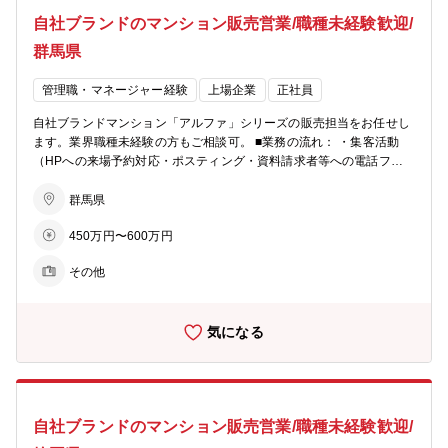
しっかり評価する仕組みを設けています。 また、インサイドセールス
自社ブランドのマンション販売営業/職種未経験歓迎/
向けの報奨金制度もあり、多様な活躍を後押しします。インセンティ
ブに左右されて収入が不安定、ということを防ぐため基本給や手当も
群馬県
充実しています。 ■柔軟な働き方： ・月１回、労務委員会にて従業員
の有給消化率等を確認し、取れていないメンバーに声掛けを実施。 ・
管理職・マネージャー経験
上場企業
正社員
業務開始５分前でないとPCは起動せず、業務終了時間５分後にはPC
が自動でシャットダウンされます。 ※残業が必要な際は上長承認を経
自社ブランドマンション「アルファ」シリーズの販売担当をお任せし
てPCが使えるようになります ■ビジョン： ・住まいを支える力に…
ます。業界職種未経験の方もご相談可。 ■業務の流れ： ・集客活動
分譲マンション・コーポラティブハウスの企画開発でライフスタイル
（HPへの来場予約対応・ポスティング・資料請求者等への電話フォ
にマッチした住まいを提案 ・生活を支える力に…遊休地等の不動産の
ロー） ・モデルルームでの接客、契約手続き ・契約後の打合せ（設
有効活用で医療施設やショッピング等の複合タウンの開発を行い、地
備・間取りの変更等） ・引渡し ★お客様への資産提案、変更工事打
群馬県
域活性を促す ・老後を支える力に…シニア向けの住宅開発からメディ
合せ、融資相談などお客様の住宅取得を検討からお引渡しまで一貫し
カルケアのサービスまで、高齢者が地域の中で生き生きと安心して暮
450万円〜600万円
てサポートして頂きます。総合職としての採用となるため、分譲マン
らせる生活環境づくりを支援
ション営業以外でも50社以上あるグループ展開により、幅の広いキャ
その他
リアビジョンをご用意可能。 ■業務の特徴： チーム単位でマンション
一棟を担当・販売するのが同社営業の特徴。若手からベテランまでを
バランスよく配置した約5名体制のチームで販売戦略の立案や完売ま
気になる
でのシミュレーションを行い、軌道修正を行いながら営業活動を行っ
ていきます。各モデルルームおおよそ5～10名程度が在籍。 ■充実の
インセンティブ制度： 毎月の販売戸数に応じた営業報奨金をはじめ、
月間MVP賞・優秀賞（別途報奨金 あり）、年間表彰制度など成果を
しっかり評価する仕組みを設けています。 また、インサイドセールス
自社ブランドのマンション販売営業/職種未経験歓迎/
向けの報奨金制度もあり、多様な活躍を後押しします。インセンティ
ブに左右されて収入が不安定、ということを防ぐため基本給や手当も