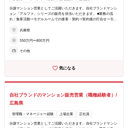
から、人材サービス、ホテル、旅行、保険、エンターテインメント、
文化事業、健康増進、介護サービス、電力サービスなど様々な事業を
分譲マンション営業としてご活躍いただきます。自社ブランドマンシ
展開しています。 そのすべてに共通するのは、「人の人生に寄り添
ョン「アルファ」シリーズの販売を担当いただきます。 ■業務の流
い、ともにしあわせを共有し、感動のある社会を築いていきたい」と
れ：集客活動⇒モデルルームでの接客・契約⇒契約後の打合せ⇒引渡
いう熱い想いです。これからも同グループは、地域社会に愛され、信
しとなりお客様への資産提案、変更工事打合せ、融資相談などお客様
頼される企業グループを目指して、全社一丸となって一歩一歩前進し
の住宅取得を検討からお引渡しまで一貫してサポートしていただきま
兵庫県
ています。
す。 ※総合職としての採用となるため、分譲マンション営業以外でも
550万円〜800万円
54社あるグループ展開により、幅の広いキャリアビジョンがありま
す。 ■業務の特徴：チーム単位でマンション一棟を担当・販売するの
その他
が同社の営業の特徴。若手からベテランまでをバランスよく配置した
約5名体制のチームで販売戦略の立案や完売までのシミュレーション
を行い、軌道修正を行いながら営業活動を行っていきます。 ■組織構
気になる
成：各モデルルームおおよそ5～10名程度が在籍しています。 【同社
のビジョン】 〇住まいを支える力に…分譲マンション・コーポラティ
ブハウスの企画開発で個々のライフスタイルにマッチした住まいを提
案。 〇生活を支える力に…遊休地等の不動産の有効活用で医療施設や
ショッピング等の複合タウンの開発を行い、地域活性を促します。 〇
自社ブランドのマンション販売営業（職種経験者）/
老後を支える力に…シニア向けの住宅開発からメディカルケアのサー
ビスまで、高齢者が地域の中で生き生きと安心して暮らせる生活環境
広島県
づくりを支援。 【あなぶきグループ】 「地域社会に生かされ、生き
る」同グループは、地域社会において住まいや街づくりに関すること
管理職・マネージャー経験
上場企業
正社員
から、人材サービス、ホテル、旅行、保険、エンターテインメント、
文化事業、健康増進、介護サービス、電力サービスなど様々な事業を
分譲マンション営業としてご活躍いただきます。自社ブランドマンシ
展開しています。 そのすべてに共通するのは、「人の人生に寄り添