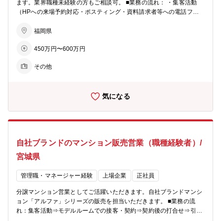
てPCが使えるようになります ■ビジョン： ・住まいを支える力に…
ます。業界職種未経験の方もご相談可。 ■業務の流れ： ・集客活動
分譲マンション・コーポラティブハウスの企画開発でライフスタイル
（HPへの来場予約対応・ポスティング・資料請求者等への電話フォ
にマッチした住まいを提案 ・生活を支える力に…遊休地等の不動産の
ロー） ・モデルルームでの接客、契約手続き ・契約後の打合せ（設
有効活用で医療施設やショッピング等の複合タウンの開発を行い、地
備・間取りの変更等） ・引渡し ★お客様への資産提案、変更工事打
福岡県
域活性を促す ・老後を支える力に…シニア向けの住宅開発からメディ
合せ、融資相談などお客様の住宅取得を検討からお引渡しまで一貫し
カルケアのサービスまで、高齢者が地域の中で生き生きと安心して暮
450万円〜600万円
てサポートして頂きます。総合職としての採用となるため、分譲マン
らせる生活環境づくりを支援
ション営業以外でも50社以上あるグループ展開により、幅の広いキャ
その他
リアビジョンをご用意可能。 ■業務の特徴： チーム単位でマンション
一棟を担当・販売するのが同社営業の特徴。若手からベテランまでを
バランスよく配置した約5名体制のチームで販売戦略の立案や完売ま
気になる
でのシミュレーションを行い、軌道修正を行いながら営業活動を行っ
ていきます。各モデルルームおおよそ5～10名程度が在籍。 ■充実の
インセンティブ制度： 毎月の販売戸数に応じた営業報奨金をはじめ、
月間MVP賞・優秀賞（別途報奨金 あり）、年間表彰制度など成果を
しっかり評価する仕組みを設けています。 また、インサイドセールス
自社ブランドのマンション販売営業（職種経験者）/
向けの報奨金制度もあり、多様な活躍を後押しします。インセンティ
ブに左右されて収入が不安定、ということを防ぐため基本給や手当も
宮城県
充実しています。 ■柔軟な働き方： ・月１回、労務委員会にて従業員
の有給消化率等を確認し、取れていないメンバーに声掛けを実施。 ・
管理職・マネージャー経験
上場企業
正社員
業務開始５分前でないとPCは起動せず、業務終了時間５分後にはPC
が自動でシャットダウンされます。 ※残業が必要な際は上長承認を経
分譲マンション営業としてご活躍いただきます。自社ブランドマンシ
てPCが使えるようになります ■ビジョン： ・住まいを支える力に…
ョン「アルファ」シリーズの販売を担当いただきます。 ■業務の流
分譲マンション・コーポラティブハウスの企画開発でライフスタイル
れ：集客活動⇒モデルルームでの接客・契約⇒契約後の打合せ⇒引渡
にマッチした住まいを提案 ・生活を支える力に…遊休地等の不動産の
しとなりお客様への資産提案、変更工事打合せ、融資相談などお客様