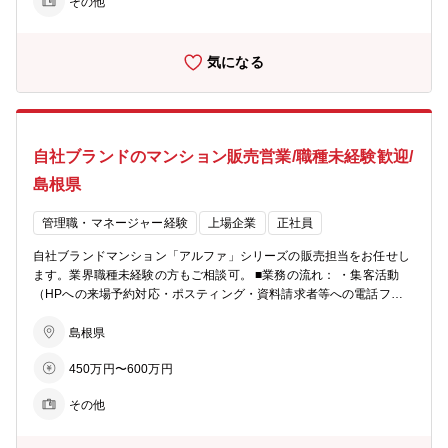
その他
リアビジョンをご用意可能。 ■業務の特徴： チーム単位でマンション
一棟を担当・販売するのが同社営業の特徴。若手からベテランまでを
バランスよく配置した約5名体制のチームで販売戦略の立案や完売ま
気になる
でのシミュレーションを行い、軌道修正を行いながら営業活動を行っ
ていきます。各モデルルームおおよそ5～10名程度が在籍。 ■充実の
インセンティブ制度： 毎月の販売戸数に応じた営業報奨金をはじめ、
月間MVP賞・優秀賞（別途報奨金 あり）、年間表彰制度など成果を
しっかり評価する仕組みを設けています。 また、インサイドセールス
自社ブランドのマンション販売営業/職種未経験歓迎/
向けの報奨金制度もあり、多様な活躍を後押しします。インセンティ
ブに左右されて収入が不安定、ということを防ぐため基本給や手当も
島根県
充実しています。 ■柔軟な働き方： ・月１回、労務委員会にて従業員
の有給消化率等を確認し、取れていないメンバーに声掛けを実施。 ・
管理職・マネージャー経験
上場企業
正社員
業務開始５分前でないとPCは起動せず、業務終了時間５分後にはPC
が自動でシャットダウンされます。 ※残業が必要な際は上長承認を経
自社ブランドマンション「アルファ」シリーズの販売担当をお任せし
てPCが使えるようになります ■ビジョン： ・住まいを支える力に…
ます。業界職種未経験の方もご相談可。 ■業務の流れ： ・集客活動
分譲マンション・コーポラティブハウスの企画開発でライフスタイル
（HPへの来場予約対応・ポスティング・資料請求者等への電話フォ
にマッチした住まいを提案 ・生活を支える力に…遊休地等の不動産の
ロー） ・モデルルームでの接客、契約手続き ・契約後の打合せ（設
有効活用で医療施設やショッピング等の複合タウンの開発を行い、地
備・間取りの変更等） ・引渡し ★お客様への資産提案、変更工事打
島根県
域活性を促す ・老後を支える力に…シニア向けの住宅開発からメディ
合せ、融資相談などお客様の住宅取得を検討からお引渡しまで一貫し
カルケアのサービスまで、高齢者が地域の中で生き生きと安心して暮
450万円〜600万円
てサポートして頂きます。総合職としての採用となるため、分譲マン
らせる生活環境づくりを支援
ション営業以外でも50社以上あるグループ展開により、幅の広いキャ
その他
リアビジョンをご用意可能。 ■業務の特徴： チーム単位でマンション
一棟を担当・販売するのが同社営業の特徴。若手からベテランまでを
バランスよく配置した約5名体制のチームで販売戦略の立案や完売ま