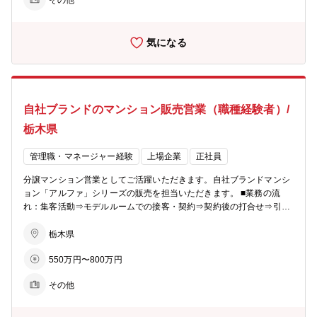
その他
が同社の営業の特徴。若手からベテランまでをバランスよく配置した
約5名体制のチームで販売戦略の立案や完売までのシミュレーション
を行い、軌道修正を行いながら営業活動を行っていきます。 ■組織構
気になる
成：各モデルルームおおよそ5～10名程度が在籍しています。 【同社
のビジョン】 〇住まいを支える力に…分譲マンション・コーポラティ
ブハウスの企画開発で個々のライフスタイルにマッチした住まいを提
案。 〇生活を支える力に…遊休地等の不動産の有効活用で医療施設や
ショッピング等の複合タウンの開発を行い、地域活性を促します。 〇
自社ブランドのマンション販売営業（職種経験者）/
老後を支える力に…シニア向けの住宅開発からメディカルケアのサー
ビスまで、高齢者が地域の中で生き生きと安心して暮らせる生活環境
栃木県
づくりを支援。 【あなぶきグループ】 「地域社会に生かされ、生き
る」同グループは、地域社会において住まいや街づくりに関すること
管理職・マネージャー経験
上場企業
正社員
から、人材サービス、ホテル、旅行、保険、エンターテインメント、
文化事業、健康増進、介護サービス、電力サービスなど様々な事業を
分譲マンション営業としてご活躍いただきます。自社ブランドマンシ
展開しています。 そのすべてに共通するのは、「人の人生に寄り添
ョン「アルファ」シリーズの販売を担当いただきます。 ■業務の流
い、ともにしあわせを共有し、感動のある社会を築いていきたい」と
れ：集客活動⇒モデルルームでの接客・契約⇒契約後の打合せ⇒引渡
いう熱い想いです。これからも同グループは、地域社会に愛され、信
しとなりお客様への資産提案、変更工事打合せ、融資相談などお客様
頼される企業グループを目指して、全社一丸となって一歩一歩前進し
の住宅取得を検討からお引渡しまで一貫してサポートしていただきま
栃木県
ています。
す。 ※総合職としての採用となるため、分譲マンション営業以外でも
550万円〜800万円
54社あるグループ展開により、幅の広いキャリアビジョンがありま
す。 ■業務の特徴：チーム単位でマンション一棟を担当・販売するの
その他
が同社の営業の特徴。若手からベテランまでをバランスよく配置した
約5名体制のチームで販売戦略の立案や完売までのシミュレーション
を行い、軌道修正を行いながら営業活動を行っていきます。 ■組織構