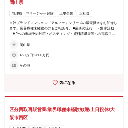
ビスまで、高齢者が地域の中で生き生きと安心して暮らせる生活環境
岡山県
づくりを支援。 【あなぶきグループ】 「地域社会に生かされ、生き
る」同グループは、地域社会において住まいや街づくりに関すること
管理職・マネージャー経験
上場企業
正社員
から、人材サービス、ホテル、旅行、保険、エンターテインメント、
文化事業、健康増進、介護サービス、電力サービスなど様々な事業を
自社ブランドマンション「アルファ」シリーズの販売担当をお任せし
展開しています。 そのすべてに共通するのは、「人の人生に寄り添
ます。業界職種未経験の方もご相談可。 ■業務の流れ： ・集客活動
い、ともにしあわせを共有し、感動のある社会を築いていきたい」と
（HPへの来場予約対応・ポスティング・資料請求者等への電話フォ
いう熱い想いです。これからも同グループは、地域社会に愛され、信
ロー） ・モデルルームでの接客、契約手続き ・契約後の打合せ（設
頼される企業グループを目指して、全社一丸となって一歩一歩前進し
備・間取りの変更等） ・引渡し ★お客様への資産提案、変更工事打
岡山県
ています。
合せ、融資相談などお客様の住宅取得を検討からお引渡しまで一貫し
450万円〜600万円
てサポートして頂きます。総合職としての採用となるため、分譲マン
ション営業以外でも50社以上あるグループ展開により、幅の広いキャ
その他
リアビジョンをご用意可能。 ■業務の特徴： チーム単位でマンション
一棟を担当・販売するのが同社営業の特徴。若手からベテランまでを
バランスよく配置した約5名体制のチームで販売戦略の立案や完売ま
気になる
でのシミュレーションを行い、軌道修正を行いながら営業活動を行っ
ていきます。各モデルルームおおよそ5～10名程度が在籍。 ■充実の
インセンティブ制度： 毎月の販売戸数に応じた営業報奨金をはじめ、
月間MVP賞・優秀賞（別途報奨金 あり）、年間表彰制度など成果を
しっかり評価する仕組みを設けています。 また、インサイドセールス
区分買取再販営業/業界職種未経験歓迎/土日祝休/大
向けの報奨金制度もあり、多様な活躍を後押しします。インセンティ
ブに左右されて収入が不安定、ということを防ぐため基本給や手当も
阪市西区
充実しています。 ■柔軟な働き方： ・月１回、労務委員会にて従業員
の有給消化率等を確認し、取れていないメンバーに声掛けを実施。 ・