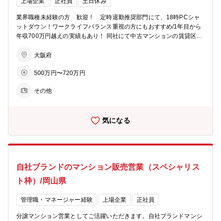
上場企業
正社員
土日休み
業務開始５分前でないとPCは起動せず、業務終了時間５分後にはPC
が自動でシャットダウンされます。 ※残業が必要な際は上長承認を経
業界職種未経験の方 歓迎！ 定時退勤推奨部門にて、18時PCシャ
てPCが使えるようになります ■ビジョン： ・住まいを支える力に…
ットダウン！ワークライフバランス重視の方にもおすすめ/1年目から
分譲マンション・コーポラティブハウスの企画開発でライフスタイル
年収700万円越えの実績もあり！ 同社にて中古マンションの賃貸区分
にマッチした住まいを提案 ・生活を支える力に…遊休地等の不動産の
買取再販営業担当をお任せします。 「賃貸区分買取再販事業」は、ス
有効活用で医療施設やショッピング等の複合タウンの開発を行い、地
トック・フロー双方にわたる事業モデルのため、賃貸中の区分所有マ
大阪府
域活性を促す ・老後を支える力に…シニア向けの住宅開発からメディ
ンション（オーナーチェンジ物件）を一部屋ごとに取得し、賃貸物件
カルケアのサービスまで、高齢者が地域の中で生き生きと安心して暮
500万円〜720万円
として保有運営を行います。そして賃借人（ご入居者様）が退去され
らせる生活環境づくりを支援
た後、リフォームを行い、中古市場で販売するというスキームを採用
その他
しています。そうした売買やリフォームなどを日々の営業活動を通じ
て行っていきます。 ■同社のビジョン： ・住まいを支える力に…分譲
マンション・コーポラティブハウスの企画開発で個々のライフスタイ
気になる
ルにマッチした住まいを提案します。 ・生活を支える力に…遊休地等
の不動産の有効活用で医療施設やショッピング等の複合タウンの開発
を行い、地域活性を促します。 ・老後を支える力に…シニア向けの住
宅開発からメディカルケアのサービスまで、高齢者が地域の中で生き
生きと安心して暮らせる生活環境づくりを支援します。 ■あなぶきグ
自社ブランドのマンション販売営業（スペシャリス
ループ： 「地域社会に生かされ、生きる」同グループは、地域社会に
おいて住まいや街づくりに関することから、人材サービス、ホテル、
ト枠）/岡山県
旅行、保険、エンターテインメント、文化事業、健康増進、介護サー
ビス、電力サービスなど様々な事業を展開しています。そのすべてに
管理職・マネージャー経験
上場企業
正社員
共通するのは、「人の人生に寄り添い、ともにしあわせを共有し、感
動のある社会を築いていきたい」という熱い想いです。これからも同
分譲マンション営業としてご活躍いただきます。自社ブランドマンシ