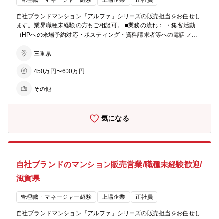
管理職・マネージャー経験
上場企業
正社員
業務開始５分前でないとPCは起動せず、業務終了時間５分後にはPC
が自動でシャットダウンされます。 ※残業が必要な際は上長承認を経
自社ブランドマンション「アルファ」シリーズの販売担当をお任せし
てPCが使えるようになります ■ビジョン： ・住まいを支える力に…
ます。業界職種未経験の方もご相談可。 ■業務の流れ： ・集客活動
分譲マンション・コーポラティブハウスの企画開発でライフスタイル
（HPへの来場予約対応・ポスティング・資料請求者等への電話フォ
にマッチした住まいを提案 ・生活を支える力に…遊休地等の不動産の
ロー） ・モデルルームでの接客、契約手続き ・契約後の打合せ（設
有効活用で医療施設やショッピング等の複合タウンの開発を行い、地
備・間取りの変更等） ・引渡し ★お客様への資産提案、変更工事打
三重県
域活性を促す ・老後を支える力に…シニア向けの住宅開発からメディ
合せ、融資相談などお客様の住宅取得を検討からお引渡しまで一貫し
カルケアのサービスまで、高齢者が地域の中で生き生きと安心して暮
450万円〜600万円
てサポートして頂きます。総合職としての採用となるため、分譲マン
らせる生活環境づくりを支援
ション営業以外でも50社以上あるグループ展開により、幅の広いキャ
その他
リアビジョンをご用意可能。 ■業務の特徴： チーム単位でマンション
一棟を担当・販売するのが同社営業の特徴。若手からベテランまでを
バランスよく配置した約5名体制のチームで販売戦略の立案や完売ま
気になる
でのシミュレーションを行い、軌道修正を行いながら営業活動を行っ
ていきます。各モデルルームおおよそ5～10名程度が在籍。 ■充実の
インセンティブ制度： 毎月の販売戸数に応じた営業報奨金をはじめ、
月間MVP賞・優秀賞（別途報奨金 あり）、年間表彰制度など成果を
しっかり評価する仕組みを設けています。 また、インサイドセールス
自社ブランドのマンション販売営業/職種未経験歓迎/
向けの報奨金制度もあり、多様な活躍を後押しします。インセンティ
ブに左右されて収入が不安定、ということを防ぐため基本給や手当も
滋賀県
充実しています。 ■柔軟な働き方： ・月１回、労務委員会にて従業員
の有給消化率等を確認し、取れていないメンバーに声掛けを実施。 ・
管理職・マネージャー経験
上場企業
正社員
業務開始５分前でないとPCは起動せず、業務終了時間５分後にはPC
が自動でシャットダウンされます。 ※残業が必要な際は上長承認を経
自社ブランドマンション「アルファ」シリーズの販売担当をお任せし