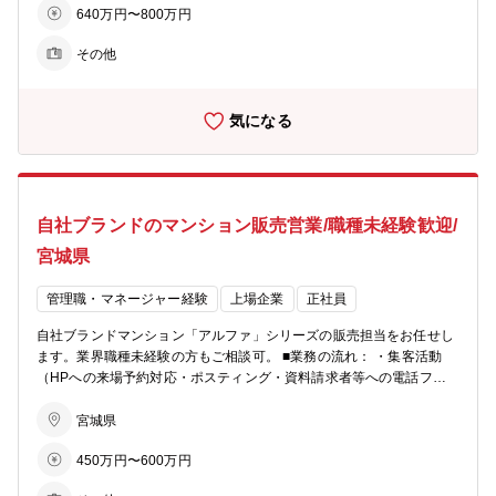
640万円〜800万円
ォーム・再販業務を推進いただくポジションです。 【営業職に関し
て】 同社営業職は主に不動産仲介会社を新規開拓いただき、買取・再
その他
販の案件獲得を行います。 仲介会社との関係構築を深め、情報収集を
行いながら、最適な物件の仕入れにつなげていくことが重要なミッシ
ョンです。案件ごとに市場動向を分析し、買取価格の査定やリフォー
気になる
ム後の販売戦略も含めた提案を行っていただきます。 【インセンティ
ブ】本ポジションでは、成果に応じたインセンティブ制度を導入して
います。 ■物件取得：取得した物件ごとにインセンティブを支給 ■売
却：事業利益に応じて変動するインセンティブを支給 ※年間のインセ
ンティブ実績（目安となります）は以下の通りです。 ・主任クラス：
自社ブランドのマンション販売営業/職種未経験歓迎/
年間 110万円 ・係長クラス：年間 150万円 仕入れから販売まで一貫
して携わるため、営業力だけでなく市場分析や販売戦略の立案による
宮城県
成果も正当に評価される仕組みです。 【ポイント】 ・仕入れから販
売まで一気通貫で携われる、裁量の大きい不動産営業職 ・仲介会社と
管理職・マネージャー経験
上場企業
正社員
の関係構築を通じ、自身の営業力で物件取得につなげられる ・買取価
格査定・リフォーム企画・販売戦略まで、不動産投資の幅広い知識を
自社ブランドマンション「アルファ」シリーズの販売担当をお任せし
身につけられる ・区分マンション投資・リノベーション再販という成
ます。業界職種未経験の方もご相談可。 ■業務の流れ： ・集客活動
長性のあるビジネスモデルに携われる ・成果がインセンティブに直結
（HPへの来場予約対応・ポスティング・資料請求者等への電話フォ
し、仕入れ・売却双方で頑張りを評価される環境 ・売買仲介経験や仕
ロー） ・モデルルームでの接客、契約手続き ・契約後の打合せ（設
入れ経験を活かして、さらに上流工程へキャリアアップできる ※一言
備・間取りの変更等） ・引渡し ★お客様への資産提案、変更工事打
宮城県
で…区分マンションの仕入れから再販まで一貫して担当でき、不動産
合せ、融資相談などお客様の住宅取得を検討からお引渡しまで一貫し
営業として市場分析・戦略立案まで経験を広げられる、成果が正当に
450万円〜600万円
てサポートして頂きます。総合職としての採用となるため、分譲マン
評価されるポジションです。 【あなぶきグループ】 「地域社会に生
ション営業以外でも50社以上あるグループ展開により、幅の広いキャ