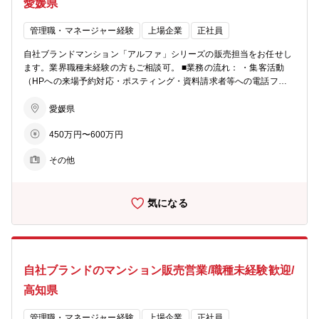
愛媛県
充実しています。 ■柔軟な働き方： ・月１回、労務委員会にて従業員
の有給消化率等を確認し、取れていないメンバーに声掛けを実施。 ・
管理職・マネージャー経験
上場企業
正社員
業務開始５分前でないとPCは起動せず、業務終了時間５分後にはPC
が自動でシャットダウンされます。 ※残業が必要な際は上長承認を経
自社ブランドマンション「アルファ」シリーズの販売担当をお任せし
てPCが使えるようになります ■ビジョン： ・住まいを支える力に…
ます。業界職種未経験の方もご相談可。 ■業務の流れ： ・集客活動
分譲マンション・コーポラティブハウスの企画開発でライフスタイル
（HPへの来場予約対応・ポスティング・資料請求者等への電話フォ
にマッチした住まいを提案 ・生活を支える力に…遊休地等の不動産の
ロー） ・モデルルームでの接客、契約手続き ・契約後の打合せ（設
有効活用で医療施設やショッピング等の複合タウンの開発を行い、地
備・間取りの変更等） ・引渡し ★お客様への資産提案、変更工事打
愛媛県
域活性を促す ・老後を支える力に…シニア向けの住宅開発からメディ
合せ、融資相談などお客様の住宅取得を検討からお引渡しまで一貫し
カルケアのサービスまで、高齢者が地域の中で生き生きと安心して暮
450万円〜600万円
てサポートして頂きます。総合職としての採用となるため、分譲マン
らせる生活環境づくりを支援
ション営業以外でも50社以上あるグループ展開により、幅の広いキャ
その他
リアビジョンをご用意可能。 ■業務の特徴： チーム単位でマンション
一棟を担当・販売するのが同社営業の特徴。若手からベテランまでを
バランスよく配置した約5名体制のチームで販売戦略の立案や完売ま
気になる
でのシミュレーションを行い、軌道修正を行いながら営業活動を行っ
ていきます。各モデルルームおおよそ5～10名程度が在籍。 ■充実の
インセンティブ制度： 毎月の販売戸数に応じた営業報奨金をはじめ、
月間MVP賞・優秀賞（別途報奨金 あり）、年間表彰制度など成果を
しっかり評価する仕組みを設けています。 また、インサイドセールス
自社ブランドのマンション販売営業/職種未経験歓迎/
向けの報奨金制度もあり、多様な活躍を後押しします。インセンティ
ブに左右されて収入が不安定、ということを防ぐため基本給や手当も
高知県
充実しています。 ■柔軟な働き方： ・月１回、労務委員会にて従業員
の有給消化率等を確認し、取れていないメンバーに声掛けを実施。 ・
管理職・マネージャー経験
上場企業
正社員