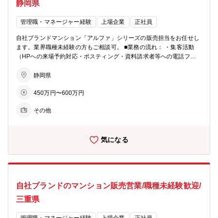
静岡県
充実しています。 ■柔軟な働き方： ・月１回、労務委員会にて従業員
の有給消化率等を確認し、取れていないメンバーに声掛けを実施。 ・
管理職・マネージャー経験
上場企業
正社員
業務開始５分前でないとPCは起動せず、業務終了時間５分後にはPC
が自動でシャットダウンされます。 ※残業が必要な際は上長承認を経
自社ブランドマンション「アルファ」シリーズの販売担当をお任せし
てPCが使えるようになります ■ビジョン： ・住まいを支える力に…
ます。業界職種未経験の方もご相談可。 ■業務の流れ： ・集客活動
分譲マンション・コーポラティブハウスの企画開発でライフスタイル
（HPへの来場予約対応・ポスティング・資料請求者等への電話フォ
にマッチした住まいを提案 ・生活を支える力に…遊休地等の不動産の
ロー） ・モデルルームでの接客、契約手続き ・契約後の打合せ（設
有効活用で医療施設やショッピング等の複合タウンの開発を行い、地
備・間取りの変更等） ・引渡し ★お客様への資産提案、変更工事打
静岡県
域活性を促す ・老後を支える力に…シニア向けの住宅開発からメディ
合せ、融資相談などお客様の住宅取得を検討からお引渡しまで一貫し
カルケアのサービスまで、高齢者が地域の中で生き生きと安心して暮
450万円〜600万円
てサポートして頂きます。総合職としての採用となるため、分譲マン
らせる生活環境づくりを支援
ション営業以外でも50社以上あるグループ展開により、幅の広いキャ
その他
リアビジョンをご用意可能。 ■業務の特徴： チーム単位でマンション
一棟を担当・販売するのが同社営業の特徴。若手からベテランまでを
バランスよく配置した約5名体制のチームで販売戦略の立案や完売ま
気になる
でのシミュレーションを行い、軌道修正を行いながら営業活動を行っ
ていきます。各モデルルームおおよそ5～10名程度が在籍。 ■充実の
インセンティブ制度： 毎月の販売戸数に応じた営業報奨金をはじめ、
月間MVP賞・優秀賞（別途報奨金 あり）、年間表彰制度など成果を
しっかり評価する仕組みを設けています。 また、インサイドセールス
自社ブランドのマンション販売営業/職種未経験歓迎/
向けの報奨金制度もあり、多様な活躍を後押しします。インセンティ
ブに左右されて収入が不安定、ということを防ぐため基本給や手当も
三重県
充実しています。 ■柔軟な働き方： ・月１回、労務委員会にて従業員
の有給消化率等を確認し、取れていないメンバーに声掛けを実施。 ・