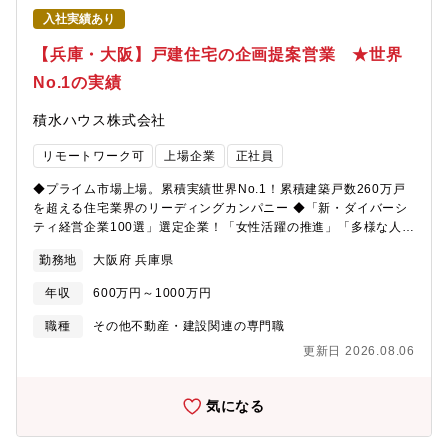
けたオーナーフォロー)【キャリアパス】入社後はリーダーや支店
入社実績あり
長を目指すことが可能です。【配属組織】関西建築事業本部【同
ポジションの魅力】・経営にも地域活性にも繋がる適切なご提案
【兵庫・大阪】戸建住宅の企画提案営業 ★世界
を実施することができます・大規模な案件も多く、設計など社内
No.1の実績
のスタッフだけでなく銀行や税理士をパートナーとしてプロジェ
クトの中心的役割を担うことも可能です・マーケティングから提
積水ハウス株式会社
案まで行うことができ、0から創り上げる達成感がやりがいに繋が
ります【就業環境】■定年：65歳■「女性活躍の推進」「多様な人
リモートワーク可
上場企業
正社員
財の活躍」「多様な働き方の推進」をダイバーシティ推進方針の3
つの柱とし、従業員と企業がともに持続可能な成長を実践できる
◆プライム市場上場。累積実績世界No.1！累積建築戸数260万戸
環境や仕組みづくりに取り組んでいます。■子育てを応援する社会
を超える住宅業界のリーディングカンパニー ◆「新・ダイバーシ
を先導する「キッズ・ファースト企業」として、 2018年9月より
ティ経営企業100選」選定企業！「女性活躍の推進」「多様な人財
3歳未満の子をもつ従業員を対象に「男性社員1ヶ月以上の育児休
の活躍」「多様な働き方の推進」【募集背景】事業拡大に向けた
業完全取得」を推進しています。男性育休100%取得、女性社員の
勤務地
大阪府 兵庫県
増員募集【業務内容】戸建住宅を販売する支店の営業担当とし
育休取得後の復職率は97％です。■社員一人ひとりにiPadなどの
て、お客様との出会いから住まいのお引き渡しまで全てのプロセ
スマートデバイスを導入し、業務効率・情報共有のスピード向上
年収
600万円～1000万円
スで窓口となります。お客様との信頼関係を築き、一緒に理想の
をはかるなどIT環境が整っています。【数値で見る積水ハウ
住まいづくりを目指す創造的な仕事です。業務は下記の通り幅広
職種
その他不動産・建設関連の専門職
ス】 ▽決算期 ▽売上 ▽経常利益 2026 年 1 月期 ---
く、それらの仕事を設計・現場監督・総務等とともに行う中で中
-4,197,922百万円 ----327,800百万円2025 年 1 月期 ---
更新日 2026.08.06
心的役割を担います。主な業務：・引合活動（お客様探し）：展
-4,058,583百万円 ----301,627百万円2024 年 1 月期 ---
示場接客、訪問営業、ルート営業（不動産会社や金融機関等）・
-3,107,242百万円 ----268,248百万円 平均年齢 43.5歳、平均勤続
新築計画が具体化するまでの信頼関係構築・新たな住まいのご要
気になる
年数 16.2年、平均年間給与 9,071,924円（2025年度有価証券報
望に関するヒアリング・邸別自由設計の強みを活かしたプラン提
告書より・2026年1月31日現在）【ご参考】・転職者インタビュ
案・最適な資金計画の立案やアドバイス・お引き渡しまでの細や
ー： https://www.saiyo-