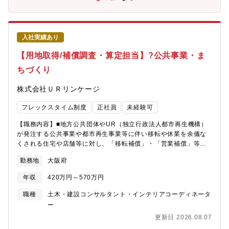
働きやすい環境になっております。・離職率：全社で約2% 平均
ただきます。その後は、地域戦略立案や技術評価、データセンタ
勤続年数約17.2年と高い定着率を誇ります。・残業時間：30時間
ー開発全体のプロジェクトマネジメントなど、より上流・広範な
程度 20時にPCがシャットダウンされる仕組みになっており、残
領域へ経験を広げることが可能です。また、GX・再生可能エネル
業をする場合には申請が必要になります。・育児休業取得率：
ギー・地域開発・不動産開発など、関西電力グループの成長事業
入社実績あり
97.8% 女性社員比率の向上に向け、女性社員の積極的な採用や、
へキャリアを広げることもでき、専門性と事業開発力を兼ね備え
女性社員交流会、女性社員を対象とした研修、産前産後・復帰前
【用地取得/補償調査・算定担当】?公共事業・ま
た人材として活躍いただけます。【同ポジションの魅力】データ
後のフォロープログラムなど、様々な定着施策を実施しておりま
センター開発における「案件を形にする」中核的な役割を担いま
ちづくり
す。・福利厚生が充実しております。グループ会社にクリニック
す。自治体・地権者・デベロッパー・電力会社・通信事業者な
があり、55歳以上の方はPET診断が無料。女性社員や男性社員の
ど、多様なステークホルダーと協働しながら、候補案件を事業化
株式会社ＵＲリンケージ
場合は扶養家族の奥様の乳がんや子宮がん検診も無料で受診頂く
へ導くダイナミックな仕事です。また、関西電力は発電・送配電
事が可能です。また、お子様が小学校3年生までは時短勤務が可能
事業で培ってきた自治体・インフラ事業者とのネットワークやエ
フレックスタイム制度
正社員
未経験可
であったり、男性の育児休暇も推奨しております。【事業に関す
ネルギー事業者としての知見を有しており、それらを活かしなが
る特色/事業優位性】◆72万戸以上のマンション設計・施工を行う
ら構想段階から案件組成、事業化まで主体的に携わることができ
【職務内容】■地方公共団体やUR（独立行政法人都市再生機構）
プライム上場企業。独自のビジネス戦略で業界トップクラスの地
ます。【働く環境】データセンター事業推進室は、多様なバック
が発注する公共事業や都市再生事業等に伴い移転や休業を余儀な
位を確立。◆「住まいと暮らしの創造企業グループ」として、お
グラウンドを持つメンバーが集まり、新規事業を推進している組
くされる住宅や店舗等に対し、「移転補償」・「営業補償」等の
客様が望むマンションのあり方を追求しています。同社は、独自
織です。全国各地への出張や自治体・地権者との打ち合わせな
調査や算定等を行う仕事です。【用地補償業務の流れ】 計画準
のビジネスモデルである『土地持込みによる特命受注方式』（ゼ
勤務地
大阪府
ど、フィールドワークを伴う業務がある一方で、リモートワーク
備?用地調査?補償算定?用地交渉?契約【組織構成（R8.6.1時
ネコン自身が分譲マンション事業の用地取得・事業企画を立案し
やフレックス制度も積極的に活用しています。本店勤務に加え、
点）】部署名：補償用地コンサルティング部 部門人数：75
デベロッパーへ提案をすることで特命で設計・施工を受注する方
年収
420万円～570万円
サテライトオフィスも利用可能であり、柔軟な働き方を実現して
人 男女比：66人：9人【働く魅力】■事業説明、用地・物件の
式）をビジネスモデルの基盤として成長してきました。用地取得
います。現場とオフィスワークを組み合わせながら、全国規模の
調査、また公共事業にご協力いただいた方々が受けるべき適正な
職種
土木・建設コンサルタント・インテリアコーディネータ
から設計・施工・流通・販売・リフォーム・管理・介護まで、マ
事業開発に携わることができる環境です。
損失補償金の算定等、社会貢献を実感できるやりがいのある仕事
ー
ンション事業に関わるすべてを一手に引き受けることの出来るグ
です。■公共事業やまちづくりをすすめるための重要な仕事にかか
ループ体制があります。フロー・ストック事業の両面から、より
更新日 2026.08.07
わることができ、充実感が得られます。■「URであ～る」でお馴
良い暮らしの提供にグループ全体で取り組んでいるからこそ、国