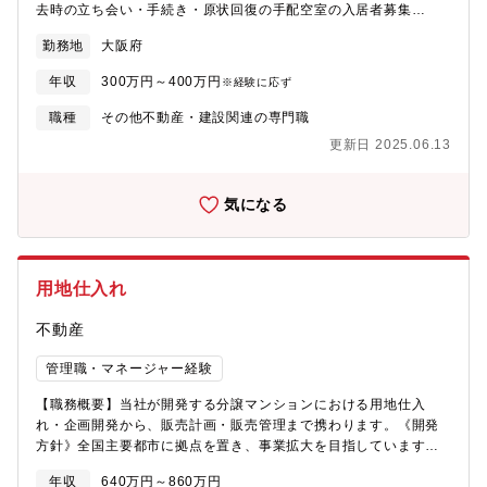
去時の立ち会い・手続き・原状回復の手配空室の入居者募集
（Web・業者対応など）建物巡回・点検、清掃・メンテナンス対
勤務地
大阪府
応入居者からの問い合わせ対応修繕業者やオーナーとのやりとり
※社有車での移動あり。※未経験の方でも丁寧にサポートしま
年収
300万円～400万円
※経験に応ず
す。※管理物件の多くは富田林市、河内長野市を中心とする南大
阪地域です
職種
その他不動産・建設関連の専門職
更新日 2025.06.13
気になる
用地仕入れ
不動産
管理職・マネージャー経験
【職務概要】当社が開発する分譲マンションにおける用地仕入
れ・企画開発から、販売計画・販売管理まで携わります。《開発
方針》全国主要都市に拠点を置き、事業拡大を目指しています。
また2050年に住宅・建築物のストック平均でZEH・ZEB基準の水
年収
640万円～860万円