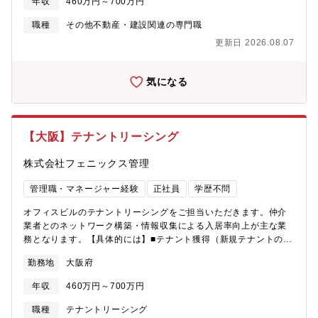
年収
460万円～700万円
値の創造」を実現してください。【具体的には】■仲介会社様への
訪問営業/管理物件に関するマーケティング業務■管理物件の賃料
職種
その他不動産・建設関連の専門職
査定、賃料設定■賃貸物件の広告作成■リアプロ、レインズ等の情
更新日 2026.08.07
報サイト更新■?居促進のための企画・提案■オーナー様へのリノベ
ーション提案■増収実現に向けたオーナー提案【配属先】フロント
部門 リーシング担当課長4名 担当者：14名（男性10名、女性4
気になる
名）【求める人物像】・自己成長に貪欲な方・日々の業務に対し
て前向きに全力で取り組める方・現状に満足せず常に変革を求め
る方・キャリアビジョンを明確にお持ちの方大阪/心斎橋を拠点
に、賃貸マンションを中心としたプロパティマネジメント事業を
【大阪】テナントリーシング
展開しております。当社は「資産価値の最大化」をキーワード
に、オーナー様の目線に立った管理を徹底し、入居者様に快適な
株式会社フェニックス管理
住環境を提供しています。創業母体は建築金物メーカーであり、
建築・工事・管理のノウハウを活かして、一棟ごとの課題に真摯
管理職・マネージャー経験
正社員
学歴不問
に向き合えるのが私たちの強みです。現在では約300棟・13,000
室以上を管理し、グループのネットワークを活かして、リーシン
オフィスビルのテナントリーシングをご担当いただきます。仲介
グ・修繕・リノベーション・収益改善まで一貫して対応していま
業者とのネットワーク構築・情報収集による入居率向上が主な業
す。また、若手にもチャンスが多く、社歴に関わらず現場の声を
務となります。【具体的には】■テナント獲得（新規テナントの獲
反映できる社風が根付いています。また、管理戸数の増加や従業
得、既存テナントの更新）■仲介会社様への訪問営業■市場調査と
勤務地
大阪府
員の増加に伴い、より働きやすい環境を整備しております。事業
競合分析■リアプロ、レインズ等の情報サイト更新■テナント入居
を円滑に進めるためにも人材採用と長期就業を支える観点から福
後のサポート■テナント賃貸借契約および再契約にかかる業務■退
年収
460万円～700万円
利厚生を充実させ、人事制度の見直しも適宜行っております。
去時の原状回復工事、確認■募集賃料の見直し、バリューアップ提
「本質的な価値を生み出す資産運用」に挑戦したい方、不動産を
案■増収実現に向けたオーナー提案【配属先】フロント部門 リー
職種
テナントリーシング