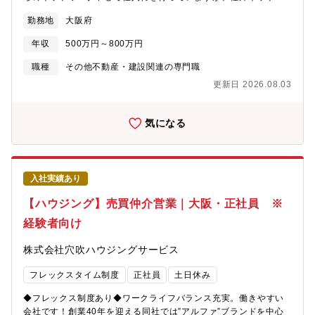
シフト制』の検討をおこない、多様な働き方の実現を目指してい
ークの開拓を進めてまいります。【業務内容】■物件情報の収集・
ます。・在宅勤務制度：有・フレックスタイム制：有(コアタイム
勤務地
大阪府
不動産仲介会社を訪問し、中古物件の情報を収集・ポータルサイ
なし) ※ご自身の裁量にて業務時間をコントロールできます。・
トやレインズ等を活用し、買取に適した物件情報を探索※自社の
平均残業時間：20時間/月 ※勤怠は、PCログをとり、管理を徹
年収
500万円～800万円
仲介営業所から提供される情報を基に、買取を検討することもあ
底しています。・平均有給休暇取得日数：12.0日(全社)・年に一
ります。■物件調査・周辺マーケットの相場、周辺環境、アクセ
職種
その他不動産・建設関連の専門職
度従業員満足度調査等があります。そのなかで、自身の異動希望
ス、物件の状態などを調査・大まかなリフォーム工事内容の検
を記載することも可能です。【同社の戦略・ビジョン】・阪急阪
更新日 2026.08.03
討・収支表を作成し、買取・再販価格を決定■買取価格の決定・社
神ホールディングスグループは、100年以上の長きにわたる歴史の
内相談用資料の作成・社内会議・役員説明対応 ※買取金額によ
中で、人々に豊かなライフスタイルを提案し、魅力あふれる沿線
ります。■契約・決済手続き・契約書のチェック・各種書類の押印
気になる
づくり、まちづくりに貢献してきました。・同社が手がける大
手続き・社内稟議の起案、経理部との調整 等※リフォーム工事
阪・神戸・京都を結ぶ沿線エリアは相対的に人気が高く、まち全
内容の検討や再販業務についてはチームの各担当が対応するた
体の魅力を高める開発を強みとしています。・同社は、「『安
め、 仕入業務に専念できます。＜同社の買取再販の特徴＞■同部
心・快適』、そして『夢・感動』をお届けすることで、お客様の
署内のリフォーム担当が工事を担当。仕入れから商品企画、販売
喜びを実現し、社会に貢献する」というグループ経営理念のも
入社実績あり
まで一貫して自社での対応を主としています。暮らし方から考え
と、関西で圧倒的No.１の沿線をつくること、首都圏・海外での事
るプランニング力や自由度の高い商品力が強みです。■阪急・阪神
【ハウジング】売買仲介営業｜大阪・正社員 ※
業を拡大させ、総合不動産デベロッパーとして成長していくこと
沿線を中心に14店舗抱えていることから、仕入れた物件を仲介店
を目標としています。・服装も自由かつ、穏やかな社風も魅力的
経験者向け
舗で自社販売することも可能なため、より積極的な仕入れ活動が
な要素の一つです。
可能です。【契約期間備考】■雇用形態：契約社員（期間の定め：
株式会社穴吹ハウジングサービス
１年 ） 試用期間：無し 1年間の有期雇用契約を締結のうえ採用
となり、双方合意のもと入社6ヵ月～1年後正社員として雇用され
フレックスタイム制度
正社員
土日休み
ます（買取再販事業を所管するソリューション推進部専任として
の正社員登用）。正社員になるための評価法は、業績だけではな
◆フレックス制度あり◆ワークライフバランス充実。働きやすい
く、仕事の過程も評価致します。【働き方】・年間休日124日※ラ
会社です！創業40年を迎える同社では”アルファ”ブランドを中心