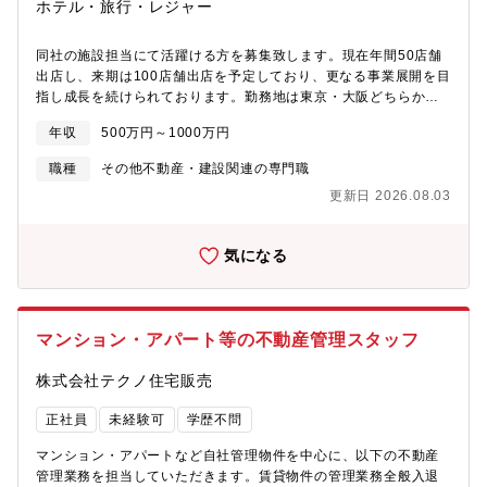
ホテル・旅行・レジャー
同社の施設担当にて活躍ける方を募集致します。現在年間50店舗
出店し、来期は100店舗出店を予定しており、更なる事業展開を目
指し成長を続けられております。勤務地は東京・大阪どちらかご
選択可能となります。【具体的な業務内容】①店舗施工管理・修
年収
500万円～1000万円
理修繕および改装工事に関する事項②店舗主要設備の定期点検管
理③本社管理店舗用備品、貯蔵品の発注、在庫管理、店舗宛発送
職種
その他不動産・建設関連の専門職
④出店のための店舗物件現況調査、工事内容検討決定⑤出店に伴
更新日 2026.08.03
う工事見積依頼、入札開札、工事発注、検収⑥店舗防災計画作成
および運用の支援指⑦店舗設備の標準化、 高度化のための研究及
び情報収集【組織について】■施設担当（4名）（内：東京3名、大
気になる
阪1名）
マンション・アパート等の不動産管理スタッフ
株式会社テクノ住宅販売
正社員
未経験可
学歴不問
マンション・アパートなど自社管理物件を中心に、以下の不動産
管理業務を担当していただきます。賃貸物件の管理業務全般入退