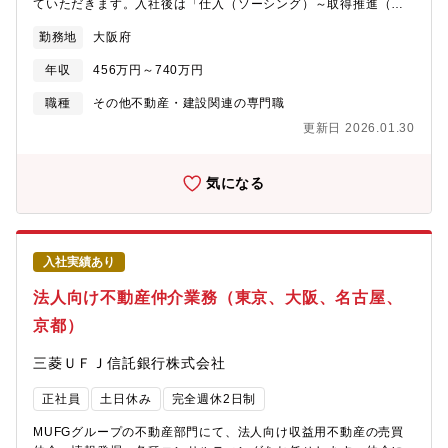
ていただきます。入社後は「仕入（ソーシング）～取得推進（契
約・決済）」を同僚・上席のサポートの元、主担当として、仲
勤務地
大阪府
介・売主・金融機関等への営業活動を通じて案件の取得を行って
いただきます。その後は、社内（工事/リーシング/PM）および外
年収
456万円～740万円
部パートナーと連携し、商品計画の具体化、リーシング方針、運
営改善、出口方針の整理まで関与領域を広げ、取得～価値向上～
職種
その他不動産・建設関連の専門職
運営まで一気通貫で推進できる人材としてキャリアを伸ばしてい
更新日 2026.01.30
ただきます。この他に住友商事グループや顧客から依頼される不
動産売買案件の仲介業務も行って頂きます。【具体的な業務イメ
ージ】・案件仕入：仲介・売主・金融機関等からの情報収集／関
気になる
係構築／事業採算／契約実務・開発および運営：商品企画、運営
各部（PM／リーシング／工事）と連携し、価値向上方針・出口方
針の整理に関与・開発案件に関するテナントリーシング・住友商
事グループや顧客から依頼される不動産売買案件の仲介業務も行
入社実績あり
って頂きます。【魅力】★仕入だけ”ではなく、再生・リーシン
グ・出口まで一気通貫で関われます。情報収集・事業計画から、
法人向け不動産仲介業務（東京、大阪、名古屋、
関係者調整、価値向上、売却まで、成果が「数字」で見える仕事
京都）
です。★PM会社ならではの強みを活かした再生（現場起点の価値
向上）運営実態・テナントニーズ・建物課題を踏まえ、机上では
三菱ＵＦＪ信託銀行株式会社
ない計画を組み立てられます。★少数精鋭× 裁量が大きい（仕組
みづくりから携われる）新規/拡大フェーズのため、案件の取り
正社員
土日休み
完全週休2日制
方・評価の仕方・社内プロセスまで整備しながら前進できます。
★グループ基盤× 都心不動産のダイナミズム大手総合商社グルー
MUFGグループの不動産部門にて、法人向け収益用不動産の売買
プの信用力を背景に、都市型不動産の取得・再生・売却に挑めま