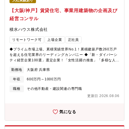
入社実績あり
【大阪/神戸】賃貸住宅、事業用建築物の企画及び
経営コンサル
積水ハウス株式会社
リモートワーク可
上場企業
正社員
◆プライム市場上場。累積実績世界No.1！累積建築戸数260万戸
を超える住宅業界のリーディングカンパニー ◆「新・ダイバーシ
ティ経営企業100選」選定企業！「女性活躍の推進」「多様な人財
の活躍」「多様な働き方の推進」【募集背景】事業拡大に向けた
勤務地
大阪府 兵庫県
増員募集【業務内容】賃貸住宅を主に、お客様に合わせて様々な
土地活用を提案する不動産経営コンサルタントをお任せします。
年収
600万円～1000万円
主として賃貸住宅シャーメゾンを販売する支店の営業担当とし
て、賃貸住宅だけでなく医療・介護・福祉関連施設や保育所な
職種
その他不動産・建設関連の専門職
ど、様々なメニューからお客様のニーズに合わせた最適な土地活
更新日 2026.08.06
用を提案いただきます。お客様は地主様など個人の方から企業や
大学など法人まで多岐に渡ります。主な業務：・引合活動(お客様
探し)：訪問営業(エリアワークや電話営業等)、ルート営業(不動産
気になる
会社や金融機関等)を行い新規開拓いただきます。・請負契約：契
約までに、マーケット分析、役所調査、権利関係の調査、事業収
支計画の作成・建物お引渡し・提案の未来責任(長期安定経営に向