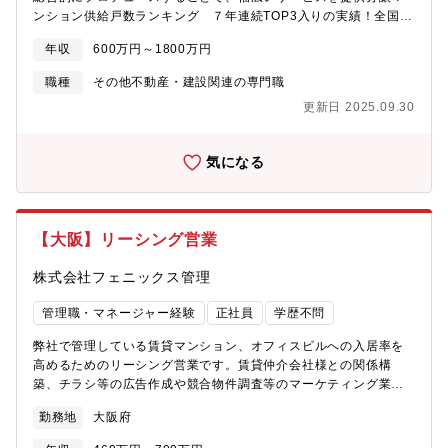
ンション供給戸数ランキング ７年連続TOP3入りの実績！全国
第２位／ 近畿圏 １４年連続１位 ／ 名古屋市内 １３年連続１
年収
600万円～1800万円
位 ／ 東海・中京圏 １２年連続１位 の実績。（不動産経済研究
所調べ・2024年2月発表）不動産事業のみならず、『企業人事が
職種
その他不動産・建設関連の専門職
立ち上げた人材エージェント』として、新たな視点と価値を持ち
更新日 2025.09.30
合わせた人材紹介事業を展開。全国分譲マンション供給戸数ラン
キングにおいて、第3位の実績を誇ります。さらに飛躍するために
も、当社ブランドマンションの分譲マンション用地の仕入れは最
気になる
重要セクションとなります。そんな重要セクションの将来を担う
人材を募集致します。■仕事内容 マンション用地を中心とした
土地仕入れに関する取引先との折衝・交渉。 過去の実績より土
地所有者及び土地情報保有者から強い信頼を得ており、非常に多
【大阪】リーシング営業
くの情報をご提供いただいております。 様々な経路から土地情
報の持ち込みが多く、自ら取りに行かなくても集まってきま
株式会社フェニックス管理
す。 今までの経験を活かして活躍していただけます！ ■配属
先：開発事業部 総数12名（責任者含む：男性8名 女性4名）
管理職・マネージャー経験
正社員
学歴不問
弊社で管理している賃貸マンション、オフィスビルへの入居率を
高めるためのリーシング営業です。賃貸仲介会社様との関係構
築、チラシ等の広告作成や競合物件調査等のマーケティング業務
をお任せします。そして、必要に応じてリフォーム・リノベーシ
勤務地
大阪府
ョン提案を実施することで賃料アップを狙います。 固定概念や先
入観に縛られず、自由度の高い提案で「今までになかった空間価