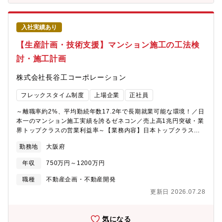
評価、案件化、関係者調整までを推進する役割を担います。特
報共有のスピード向上をはかるなどIT環境が整っています。【数
に、有望な候補案件を事業化できる形へ組成し、自治体・地権
値で見る積水ハウス】 平均年齢 43.5歳、平均勤続年数 16.2
者・不動産事業者・電力会社・通信事業者など、多様なステーク
年、平均年間給与 9,071,924円（2025年度有価証券報告書より・
入社実績あり
ホルダーとの合意形成を図りながらプロジェクトを前進させるこ
2026年1月31日現在）【ご参考】・戸建住宅・注文住宅：
とがミッションです。土地条件やインフラ条件、事業採算性など
【生産計画・技術支援】マンション施工の工法検
https://www.sekisuihouse.co.jp/kodate/・転職者インタビュー：
多面的な視点から案件を評価し、社内外の関係者を巻き込みなが
https://www.saiyo-sekisuihouse.jp/career/mid-career/01/・第7
討・施工計画
ら投資判断につながる案件へと導くことで、関西電力のデータセ
次中期経営計画：
ンター事業の成長を支える重要なポジションです。【業務内容】
https://www.sekisuihouse.co.jp/company/financial/library/ir_d
株式会社長谷工コーポレーション
GX戦略地域や北関東・九州等を含む新規エリアにおいて、データ
デル年収】<33歳、家族(配偶者、子供2名) 扶養の場合>約1,000万
センター案件の土地取得・案件組成業務を担当いただきます。・
円（基本給34.0万円/月、家族手当：2.7万円/月、営業手当：5.4万
フレックスタイム制度
上場企業
正社員
候補地・持ち込み案件の初期スクリーニング・自治体、地権者、
円/月、賞与：202万円/年、営業系業績手当：313.6万円/年)※あく
不動産事業者、電力・通信事業者等との初期調整・土地条件、電
までもモデルであり、経験・スキルを考慮し優遇がございます。
～離職率約2%、平均勤続年数17.2年で長期就業可能な環境！／日
力・通信条件、法規制、事業採算性等を踏まえた案件評価・社内
本一のマンション施工実績を誇るゼネコン／売上高1兆円突破・業
関係部門との調整、投資判断に向けた論点整理・複数案件の進捗
界トップクラスの営業利益率～【業務内容】日本トップクラスの
管理、優先順位付け地域戦略を具体的な案件へ落とし込み、事業
マンション施工実績を誇るゼネコンである当社にて、マンション
化につなげる役割を担います。候補地の選定から関係者との合意
勤務地
大阪府
建築における生産計画立案(施工計画、工法検討に関する技術検討
形成、投資判断に向けた案件組成まで一貫して携わり、事業開発
支援等)の業務をお任せします。（1）施工計画、工法検討等に関
の中核としてプロジェクトを推進いただきます。※ご経験・ご志
年収
750万円～1200万円
する技術検討支援（2）工業化工法の改善及び新規導入のためのマ
向に応じて、将来的に地域戦略立案や技術評価など周辺領域にも
ネジメント業務（3）生産性／歩掛り、実施工期集計及びフィード
職種
不動産企画・不動産開発
携わっていただく可能性があります。【組織構成】データセンタ
バック（4）施工管理手法に関する情報収集及び現場への情報提供
ー事業推進室┗戦略グループ 14名┗統括グループ 12名┗開発
更新日 2026.07.28
指導（5）PCa部材の新規開発、品質管理（6）新規工法の研究開
グループ 18名＋ジョイントベンチャー(関西電力サイラスワン株
発【働きやすい環境】・組織風土として、各部署の年齢層がバラ
式会社)【キャリアパス】入社後は、土地取得・案件組成・関係者
ンスよく配置されております。その為、面倒見が良い社員が多く
気になる
調整など、データセンター事業開発の中核業務で専門性を発揮い