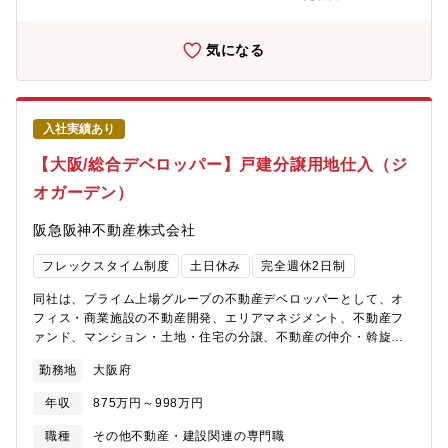
し、不動産の仲介業務を担当※チーム制を敷いており2-3名体制で
業務を行い、リーダー候補としてチームを引っ張っていただきま
す。【契約期間備考】入社後1年間は有期雇用契約（契約社員）で
気になる
す。入社6ヶ月～1年を目安に、ご本人と当社の合意に基づき、正
社員として登用することを前提とした採用です。正社員登用後は
「総合職」としてご活躍いただきます。当初は、募集ポジション
にて専門性を深めていただきますが、ご本人の適性や意欲に合わ
入社実績あり
せて、当社業務全般の幅広い分野に挑戦する機会があります。
【働き方】・年間休日124日※ライフワークバランスを保ちながら
【大阪/総合デベロッパー】戸建分譲用地仕入（ジ
就業することが可能です。同業他社と比較しても非常に高いレベ
オガーデン）
ルの就業環境が整っており、実際に他社から入社をした社員も多
く在席します。・在宅勤務制度：有・フレックスタイム制：有(コ
阪急阪神不動産株式会社
アタイムなし) ※ご自身の裁量にて業務時間をコントロールでき
ます。・平均残業時間：20時間/月 ※勤怠は、PCログをとり、
フレックスタイム制度
土日休み
完全週休2日制
管理を徹底しています。・平均有給休暇取得日数：12.0日(全
社)・年に一度従業員満足度調査等があります。そのなかで、自身
同社は、プライム上場グループの不動産デベロッパーとして、オ
の異動希望を記載することも可能です。【同社の戦略・ビジョ
フィス・商業施設の不動産開発、エリアマネジメント、不動産フ
ン】・阪急阪神ホールディングスグループは、100年以上の長きに
ァンド、マンション・土地・住宅の分譲、不動産の仲介・斡旋、
わたる歴史の中で、人々に豊かなライフスタイルを提案し、魅力
リフォーム賃貸管理などの事業を展開しています。【業務内容】
あふれる沿線づくり、まちづくりに貢献してきました。・同社が
勤務地
大阪府
以下の業務をお任せします。戸建分譲（ジオガーデン）の用地取
手がける大阪・神戸・京都を結ぶ沿線エリアは相対的に人気が高
得・用地取得情報のネットワーク構築・戸建事業用地の物件、周
く、まち全体の魅力を高める開発を強みとしています。・同社
年収
875万円～998万円
辺マーケット調査・取得した事業用地に関する商品化（宅地開
は、「『安心・快適』、そして『夢・感動』をお届けすること
発）業務【契約期間備考】■雇用形態:契約社員（期間の定め：１
職種
その他不動産・建設関連の専門職
で、お客様の喜びを実現し、社会に貢献する」というグループ経