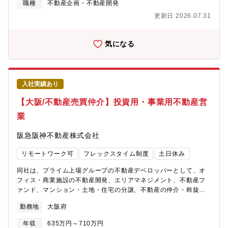
トのスケジュールやコストの管理・設計会社や工務店をはじめと
職種
不動産企画・不動産開発
しています。・服装も自由かつ、穏やかな社風も魅力的な要素の
する関係各社との調整・連携・顧客との商談～契約～引渡し【契
一つです。
更新日 2026.07.31
約期間備考】■雇用形態：契約社員 更新：有（1年：正社員登用
あり）入社6ヵ月～1年後の正社員登用を前提とした雇用です。1年
間の有期雇用契約を締結のうえ採用となり、双方合意のもと正社
気になる
員として雇用されます。社員登用時には総合職として社員に登用
されます。当初は、募集ポジションにて専門性を深めていただき
ますが、ご本人の適性や意欲に合わせて、当社業務全般の幅広い
分野に挑戦する機会があります。【働き方】・年間休日124日※ラ
入社実績あり
イフワークバランスを保ちながら就業することが可能です。同業
他社と比較しても非常に高いレベルの就業環境が整っており、実
【大阪/不動産売買仲介】投資用・事業用不動産営
際に他社から入社をした社員も多く在席します。・在宅勤務制
業
度：有・フレックスタイム制：有(コアタイムなし) ※ご自身の裁
量にて業務時間をコントロールできます。・平均残業時間：20時
阪急阪神不動産株式会社
間/月 ※勤怠は、PCログをとり、管理を徹底しています。・平均
有給休暇取得日数：12.0日(全社)・年に一度従業員満足度調査等
リモートワーク可
フレックスタイム制度
土日休み
があります。そのなかで、自身の異動希望を記載することも可能
です。【同社の戦略・ビジョン】・阪急阪神ホールディングスグ
同社は、プライム上場グループの不動産デベロッパーとして、オ
ループは、100年以上の長きにわたる歴史の中で、人々に豊かなラ
フィス・商業施設の不動産開発、エリアマネジメント、不動産フ
イフスタイルを提案し、魅力あふれる沿線づくり、まちづくりに
ァンド、マンション・土地・住宅の分譲、不動産の仲介・斡旋、
貢献してきました。・同社が手がける大阪・神戸・京都を結ぶ沿
リフォーム賃貸管理などの事業を展開しています。【業務内容】■
線エリアは相対的に人気が高く、まち全体の魅力を高める開発を
勤務地
大阪府
投資用不動産・事業用不動産を中心とした仲介営業を担当いただ
強みとしています。・同社は、「『安心・快適』、そして『夢・
きます■阪急阪神ホールディングスのグループ会社・既存取引先な
感動』をお届けすることで、お客様の喜びを実現し、社会に貢献
年収
635万円～710万円