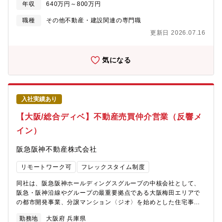
年収
640万円～800万円
活動を通じて、売買・リフォーム・再販業務を推進いただくポジ
ションです。【営業職に関して】同社営業職は主に不動産仲介会
職種
その他不動産・建設関連の専門職
社を新規開拓いただき、買取・再販の案件獲得を行います。仲介
更新日 2026.07.16
会社との関係構築を深め、情報収集を行いながら、最適な物件の
仕入れにつなげていくことが重要なミッションです。案件ごとに
市場動向を分析し、買取価格の査定やリフォーム後の販売戦略も
気になる
含めた提案を行っていただきます。【インセンティブ】本ポジシ
ョンでは、成果に応じたインセンティブ制度を導入しています。■
物件取得：取得した物件ごとにインセンティブを支給■売却：事業
利益に応じて変動するインセンティブを支給※年間のインセンテ
入社実績あり
ィブ実績（目安となります）は以下の通りです。・主任クラス：
年間 110万円・係長クラス：年間 150万円仕入れから販売まで一
【大阪/総合ディベ】不動産売買仲介営業（反響メ
貫して携わるため、営業力だけでなく市場分析や販売戦略の立案
イン）
による成果も正当に評価される仕組みです。【ポイント】・仕入
れから販売まで一気通貫で携われる、裁量の大きい不動産営業
阪急阪神不動産株式会社
職・仲介会社との関係構築を通じ、自身の営業力で物件取得につ
なげられる・買取価格査定・リフォーム企画・販売戦略まで、不
リモートワーク可
フレックスタイム制度
動産投資の幅広い知識を身につけられる・区分マンション投資・
リノベーション再販という成長性のあるビジネスモデルに携われ
同社は、阪急阪神ホールディングスグループの中核会社として、
る・成果がインセンティブに直結し、仕入れ・売却双方で頑張り
阪急・阪神沿線やグループの最重要拠点である大阪梅田エリアで
を評価される環境・売買仲介経験や仕入れ経験を活かして、さら
の都市開発事業、分譲マンション〈ジオ〉を始めとした住宅事業
に上流工程へキャリアアップできる※一言で・・・区分マンショ
等を展開してきた総合デベロッパーです。【業務内容】阪急・阪
ンの仕入れから再販まで一貫して担当でき、不動産営業として市
勤務地
大阪府 兵庫県
神沿線の主要駅を中心に展開する仲介営業所にて、不動産売買仲