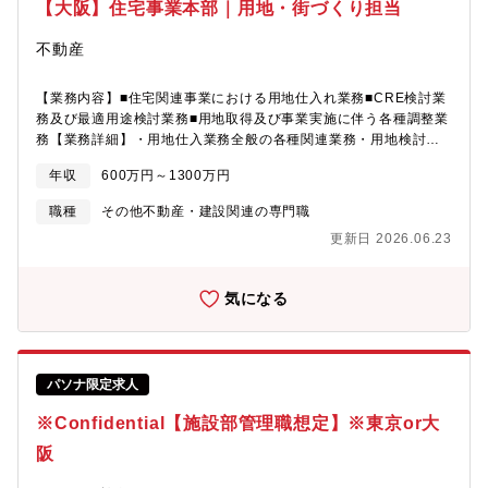
【大阪】住宅事業本部｜用地・街づくり担当
内容】当社は、京阪神エリアを中心にプロパティマネジメント事
業を行っている会社です。管理戸数は13,500室で、内訳はグルー
不動産
プ保有6,500室・不動産ファンド4,000室・事業法人様3,000室と
なっております。 プロパティマネジメント業務として、入居者の
募集、賃貸借契約、家賃徴収、建物管理、原状回復工事などの賃
【業務内容】■住宅関連事業における用地仕入れ業務■CRE検討業
貸運営に関わる日常管理業務はもちろん、収益不動産の資産価値
務及び最適用途検討業務■用地取得及び事業実施に伴う各種調整業
向上につながる提案やリノベーション工事も積極的に行っており
務【業務詳細】・用地仕入業務全般の各種関連業務・用地検討に
ます。管理戸数も右肩上がりで増えており、直近3年ほどで3,000
おける各種調査業務・売買条件折衝業務・リスク検討及び検証業
年収
600万円～1300万円
戸近くの管理拡大（8,380戸→12,000戸）を実現しました。【会
務【募集背景】・用地仕入れれ業務の体制強化・CRE物件を含む
社の特徴】弊社で管理しているアセットはワンオーナーで運用し
全国の住宅土地仕入れ業務に関連する検討業務及びリスク検証業
職種
その他不動産・建設関連の専門職
ている為、運用上の課題やボトルネックの発見→改善提案の意思
務のサポート強化・若手担当の育成強化【ポスト】 住宅事業本
更新日 2026.06.23
決定が非常に早く、自ら能動的に動くことで成果や実績を実感し
部 事業創生部 用地・街づくり担当（役職：主査～課長代理）
やすい環境です。特に、半数がグループ保有物件のため意識決定
のスピード感が早く、提案できる幅も広いです。これまでの運用
気になる
実績（AUM2,000億円規模）を活かし、将来的にアセットマネジ
メント会社を設立することを予定としておりますので、大きな裁
量権とやりがいを持って働くことができる環境です。■求める人物
像・自己成長に貪欲な方・日々の業務に対して前向きに全力で取
パソナ限定求人
り組める方・現状に満足せず常に変革を求める方・キャリアビジ
ョンを明確にお持ちの方
※Confidential【施設部管理職想定】※東京or大
阪