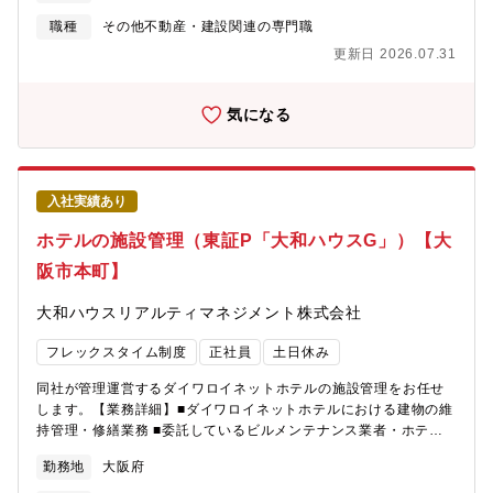
ど、多様な独自の情報ルートを活かして、自信を持った提案が可
する」というグループ経営理念のもと、関西で圧倒的No.１の沿線
能です。■資産の組替え・相続対策等のコンサルティング■不動産
職種
その他不動産・建設関連の専門職
をつくること、首都圏・海外での事業を拡大させ、総合不動産デ
会社や金融機関、一般事業法人との人脈やネットワークを活用
ベロッパーとして成長していくことを目標としています。・服装
更新日 2026.07.31
し、不動産の仲介業務を担当※チーム制を敷いており2-3名体制で
も自由かつ、穏やかな社風も魅力的な要素の一つです。
業務を行い、リーダー候補としてチームを引っ張っていただきま
す。【契約期間備考】入社後1年間は有期雇用契約（契約社員）で
気になる
す。入社6ヶ月～1年を目安に、ご本人と当社の合意に基づき、正
社員として登用することを前提とした採用です。正社員登用後は
「総合職」としてご活躍いただきます。当初は、募集ポジション
にて専門性を深めていただきますが、ご本人の適性や意欲に合わ
入社実績あり
せて、当社業務全般の幅広い分野に挑戦する機会があります。
【働き方】・年間休日124日※ライフワークバランスを保ちながら
ホテルの施設管理（東証P「大和ハウスG」）【大
就業することが可能です。同業他社と比較しても非常に高いレベ
阪市本町】
ルの就業環境が整っており、実際に他社から入社をした社員も多
く在席します。・在宅勤務制度：有・フレックスタイム制：有(コ
大和ハウスリアルティマネジメント株式会社
アタイムなし) ※ご自身の裁量にて業務時間をコントロールでき
ます。・平均残業時間：20時間/月 ※勤怠は、PCログをとり、
フレックスタイム制度
正社員
土日休み
管理を徹底しています。・平均有給休暇取得日数：12.0日(全
社)・年に一度従業員満足度調査等があります。そのなかで、自身
同社が管理運営するダイワロイネットホテルの施設管理をお任せ
の異動希望を記載することも可能です。【同社の戦略・ビジョ
します。【業務詳細】■ダイワロイネットホテルにおける建物の維
ン】・阪急阪神ホールディングスグループは、100年以上の長きに
持管理・修繕業務 ■委託しているビルメンテナンス業者・ホテル
わたる歴史の中で、人々に豊かなライフスタイルを提案し、魅力
メンバーとの定例会議の出席、法定点検手配、点検報告書の確認
あふれる沿線づくり、まちづくりに貢献してきました。・同社が
勤務地
大阪府
及び指摘事項の改善業務■発注者側として、各協力会社へ工事手配
手がける大阪・神戸・京都を結ぶ沿線エリアは相対的に人気が高