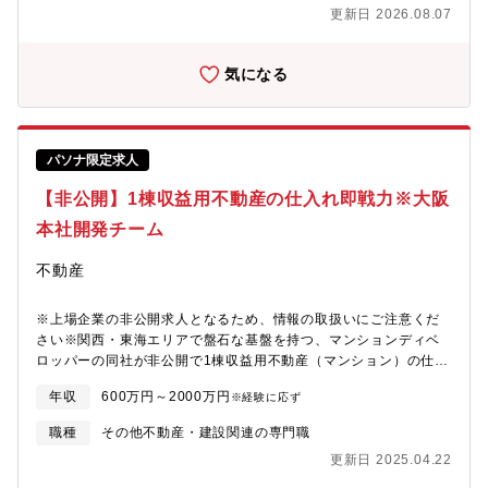
通じてオーナー様と入居者様の両方を支える仕事に興味がある方
シング担当課長 4名 担当者：14名（男性10名、女性4名）【求
更新日 2026.08.07
を、私たちは歓迎しています。
める人物像】・自己成長に貪欲な方・日々の業務に対して前向き
に全力で取り組める方・現状に満足せず常に変革を求める方・キ
ャリアビジョンを明確にお持ちの方大阪/心斎橋を拠点に、賃貸マ
気になる
ンションを中心としたプロパティマネジメント事業を展開してお
ります。当社は「資産価値の最大化」をキーワードに、オーナー
様の目線に立った管理を徹底し、入居者様に快適な住環境を提供
しています。創業母体は建築金物メーカーであり、建築・工事・
パソナ限定求人
管理のノウハウを活かして、一棟ごとの課題に真摯に向き合える
のが私たちの強みです。現在では約300棟・13,000室以上を管理
【非公開】1棟収益用不動産の仕入れ即戦力※大阪
し、グループのネットワークを活かして、リーシング・修繕・リ
本社開発チーム
ノベーション・収益改善まで一貫して対応しています。また、若
手にもチャンスが多く、社歴に関わらず現場の声を反映できる社
不動産
風が根付いています。また、管理戸数の増加や従業員の増加に伴
い、より働きやすい環境を整備しております。事業を円滑に進め
るためにも人材採用と長期就業を支える観点から福利厚生を充実
※上場企業の非公開求人となるため、情報の取扱いにご注意くだ
させ、人事制度の見直しも適宜行っております。「本質的な価値
さい※関西・東海エリアで盤石な基盤を持つ、マンションディベ
を生み出す資産運用」に挑戦したい方、不動産を通じてオーナー
ロッパーの同社が非公開で1棟収益用不動産（マンション）の仕入
様と入居者様の両方を支える仕事に興味がある方を、私たちは歓
れが人材を募集しています。【所属】開発企画室：20～30代中心
迎しています。
年収
600万円～2000万円
※経験に応ず
に30名程度 ※入社後はプレイングマネージャーとしてご活躍
頂く予定です。
職種
その他不動産・建設関連の専門職
更新日 2025.04.22