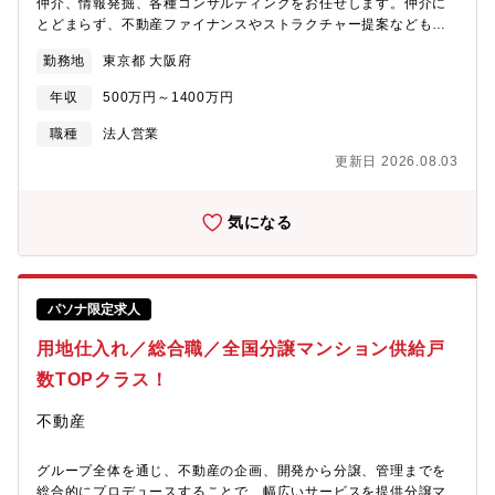
仲介、情報発掘、各種コンサルティングをお任せします。仲介に
す。【魅力】★積極的に社員の働き方改善/残業の低減/生産性向上
とどまらず、不動産ファイナンスやストラクチャー提案なども行
に取り組んでおり、繁忙期も含め全社年間平均残業時間は30H/月
い、総合的な不動産ソリューションを提供いただきます。【業務
程度。各自の役割を明確にすることで、チームでの生産性が向
勤務地
東京都 大阪府
詳細】■担当アセット：商業施設、オフィスビル、大型マンショ
上。メリハリをつけて働ける社風です。★フレックス制で柔軟に
ン、物流倉庫、ホテル 等■案件規模：数十億～数百億円（10億円
働くことができます。休みも取得しやすい環境です。★充実した
年収
500万円～1400万円
以下は別会社が対応）■取引：買主・売主双方の案件を保有する
福利厚生がございます。年1回宿泊補助も利用可能です(1万1千
が、特に買い手側ニーズが豊富■業務範囲：売買仲介・情報発掘・
職種
法人営業
円)。【募集背景】当社はこれまでプロパティマネジメントを主軸
コンサルティング、ファイナンス提案等【同社の強み】同社は、
に、都心オフィスの運営・工事・リーシング等の実務基盤を蓄積
更新日 2026.08.03
国内最大の金融機関グループであるMUFGだからこその広範な顧
してきました。この強みを次の成長エンジンへ転換すべく、新規
客基盤・強力な情報ネットワーク・高度かつ多彩な不動産ノウハ
事業として「収益不動産（主にオフィスビル）の再生事業」を立
ウを活かすことが出来ます。【本求人の特徴】■銀行やMUFGなら
気になる
ち上げます。単なる既存業務の延長ではなく、案件獲得（仕入）
ではの情報ネットワークや、財務・税務に関する豊富なノウハウ
から投資判断、再生計画、リーシング、出口までを一気通貫で設
を活かし、不動産会社とは一線を画した不動産提案が出来ます。
計・実行し、再現性ある事業モデルとして確立することがミッシ
組織内にも不動産鑑定士、一級建築士等の資格を持つ社員が多数
ョンです。立ち上げフェーズのため、案件を動かす実務力を求め
おり、関連領域にて専門性高く働くことが出来ます。■個人で数字
ています。【組織構成】配属：大阪営業開発部（再生事業機能）
パソナ限定求人
を追いかけるというよりは、チームとして目標を追いかける風土
連携部門：・PM機能（運営実態・テナント課題の把握、運用改
です。インセンティブ要素が強くないという点も銀行ならではの
用地仕入れ／総合職／全国分譲マンション供給戸
善）・リーシング機能（募集戦略・テナント誘致）・コンストラ
特徴であると言えます。■中途入社された方には、これまでの経験
クションマネジメント機能（改修計画・コスト/工程管理）推進体
数TOPクラス！
を活かしたキャリアを歩んで頂くことを想定しています。そのた
制：案件ごとに社内横断チームを組成し、取得～再生～出口まで
め、不動産領域での専門性を高めていける環境でキャリアを発展
を一体で推進【変更の範囲】会社の定める業務
不動産
させることが出来ます。【配属勤務地】東京・名古屋・大阪・京
都※ご希望を踏まえ初期配属地は決定いたします。【想定配属
先】不動産部、不動産営業第１～３部、グループ不動産営業部、
グループ全体を通じ、不動産の企画、開発から分譲、管理までを
大阪不動産部、名古屋不動産部
総合的にプロデュースすることで、幅広いサービスを提供分譲マ