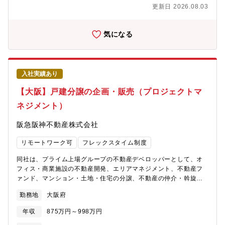
年 ）試用期間：無し入社6ヵ月～1年後の正社員登用を前提とした
営理念のもと、関西で圧倒的No.１の沿線をつくること、首都圏・
更新日 2026.08.03
雇用です。1年間の有期雇用契約を締結のうえ採用となり、双方合
海外での事業を拡大させ、総合不動産デベロッパーとして成長し
意のもと正社員として雇用されます。社員登用時には総合職とし
ていくことを目標としています。・服装も自由かつ、穏やかな社
て社員に登用されます。当初は、募集ポジションにて専門性を深
気になる
風も魅力的な要素の一つです。
めていただきますが、ご本人の適性や意欲に合わせて、当社業務
全般の幅広い分野に挑戦する機会があります。【働き方】・年間
休日124日※ライフワークバランスを保ちながら就業することが可
能です。同業他社と比較しても非常に高いレベルの就業環境が整
入社実績あり
っており、実際に他社から入社をした社員も多く在席します。・
在宅勤務制度：有・フレックスタイム制：有(コアタイムなし) ※
【大阪】戸建分譲の企画・販売（プロジェクトマ
ご自身の裁量にて業務時間をコントロールできます。・平均残業
ネジメント）
時間：20時間/月 ※勤怠は、PCログをとり、管理を徹底してい
ます。・平均有給休暇取得日数：12.0日(全社)・年に一度従業員
阪急阪神不動産株式会社
満足度調査等があります。そのなかで、自身の異動希望を記載す
ることも可能です。【同社の戦略・ビジョン】・阪急阪神ホール
リモートワーク可
フレックスタイム制度
ディングスグループは、100年以上の長きにわたる歴史の中で、
人々に豊かなライフスタイルを提案し、魅力あふれる沿線づく
同社は、プライム上場グループの不動産デベロッパーとして、オ
り、まちづくりに貢献してきました。・同社が手がける大阪・神
フィス・商業施設の不動産開発、エリアマネジメント、不動産フ
戸・京都を結ぶ沿線エリアは相対的に人気が高く、まち全体の魅
ァンド、マンション・土地・住宅の分譲、不動産の仲介・斡旋、
力を高める開発を強みとしています。・同社は、「『安心・快
リフォーム賃貸管理などの事業を展開しています。【業務内容】
適』、そして『夢・感動』をお届けすることで、お客様の喜びを
勤務地
大阪府
宅地戸建事業におけるプロジェクトマネジメント業務（事業計画
実現し、社会に貢献する」というグループ経営理念のもと、関西
の策定・商品企画・予算管理・販促活動・販売）を担当いただき
で圧倒的No.１の沿線をつくること、首都圏・海外での事業を拡大
年収
875万円～998万円
ます。・戸建事業計画の企画・立案・実施・進捗中のプロジェク
させ、総合不動産デベロッパーとして成長していくことを目標と