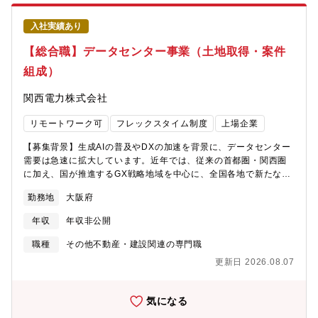
かなお客様フォロー● まずは、展示場でのお客様対応や担当エリ
sekisuihouse.jp/career/job/#detail01・第7次中期経営計画：
アへの訪問活動などを通じて、市場・新規顧客開拓からスター
https://www.sekisuihouse.co.jp/company/financial/library/ir_do
入社実績あり
ト。住まいを検討されるお客様がいらっしゃれば、ご要望や条件
土地活用： https://www.sekisuihouse.co.jp/land_usage/・賃
を伺い、課題を解決しながら、具体的なプランを作成します● そ
【総合職】データセンター事業（土地取得・案件
貸住宅経営(アパート・マンション経営)：
の時点での快適さだけでなく、家族の成長やライフスタイルの変
https://www.sekisuihouse.co.jp/shm-keiei/【モデル年収】<33
組成）
化など、お客様の将来をも見据えた提案を行うことで、長く暮ら
歳、家族(配偶者、子供2名) 扶養の場合>約1,000万円（基本給
し続ける中でさらに満足が高まっていく住まいを実現します● 大
34.0万円/月、家族手当：2.7万円/月、営業手当：5.4万円/月、賞
関西電力株式会社
切なのは、心から信頼しあえる関係を築くこと。誠実な姿勢で対
与：202万円/年、営業系業績手当：313.6万円/年)※あくまでもモ
話を重ね、時には言葉にならない想いまでも感じ取り、そのお客
デルであり、経験・スキルを考慮し優遇がございます。
リモートワーク可
フレックスタイム制度
上場企業
様にとっての「理想の一邸」の実現に努めます。ご契約に至った
後も、建築・お引き渡しと、常に営業社員が責任をもって窓口と
【募集背景】生成AIの普及やDXの加速を背景に、データセンター
なります● さらにお引き渡し後も末永いお付き合いを重ね、お客
需要は急速に拡大しています。近年では、従来の首都圏・関西圏
様満足をどこまでも追求。そうした中で築かれたお客様との信頼
に加え、国が推進するGX戦略地域を中心に、全国各地で新たなデ
関係が、また新たな出会いへと繋がっていきます【キャリアパ
ータセンター立地の検討が進んでいます。関西電力では、既存デ
ス】入社後はリーダーや支店長を目指すことが可能です。【配属
勤務地
大阪府
ータセンター事業に加え、新たなエリアへの事業展開を見据え、
組織】関西第一営業本部【就業環境】■定年：65歳■「女性活躍の
地域戦略の立案から案件創出までを担う体制強化を進めていま
推進」「多様な人財の活躍」「多様な働き方の推進」をダイバー
年収
年収非公開
す。今後拡大が見込まれる新規案件を着実に事業化していくため
シティ推進方針の3つの柱とし、従業員と企業がともに持続可能な
には、有望な候補地を見極めるだけでなく、自治体や地権者、イ
職種
その他不動産・建設関連の専門職
成長を実践できる環境や仕組みづくりに取り組んでいます。■子育
ンフラ事業者など多様な関係者と連携しながら案件を具体化して
てを応援する社会を先導する「キッズ・ファースト企業」とし
更新日 2026.08.07
いくことが不可欠です。そのため、土地取得・案件組成をリード
て、 2018年9月より3歳未満の子をもつ従業員を対象に「男性社
し、事業化を推進いただける即戦力人材を募集します。【ビジョ
員1ヶ月以上の育児休業完全取得」を推進しています。男性育休
ン・ミッション】本ポジションは、GX戦略地域や北関東・九州等
気になる
100%取得、女性社員の育休取得後の復職率は97％です。■社員一
を含む新規エリアにおいて、データセンター案件の発掘から初期
人ひとりにiPadなどのスマートデバイスを導入し、業務効率・情