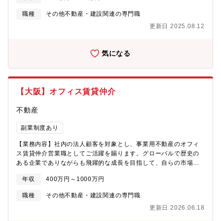
準の省エネルギー性能が確保されていることを目指すという国の
政策目標の実現に向け、大京ではZEH-Mの普及などサステナビリ
職種
その他不動産・建設関連の専門職
ティの促進に積極的に取り組んでいます。【職種詳細】・用地に
更新日 2025.08.12
関する情報収集/現地調査/企画立案/市場価格調査/売買折衝・用地
仕入れ後の建築計画/商品企画/販売計画/コスト・予算管理/販売管
理《魅力》・残業時間月20時間程度、休日出勤ほとんどなし。・
気になる
累計供給戸数№1の実績から、マンションに関するパイオニアとし
て、オートロックシステムの設置、宅配ボックスの導入、ZEHー
M、災害対策等、今日の日本の住まいのスタンダードを作ってきた
という自負がある。・開発、流通、管理、建築/修繕において、大
【大阪】オフィス賃貸仲介
京各社内で不動産事業をワンストップで担っているため、設計か
ら新築や修繕工事の現場まで、建築分野をトータルで経験できる
不動産
環境がある。●全国の事業主別累計供給戸数ランキングで第１位
（各社事業開始から2024年までの累計戸数）/(株)不動産経済研究
副業制度あり
所調べのデータを基に算出。（2024年12月末日現在）風土：コン
プライアンスや働き方を重視し「正しく楽しく」仕事をする意識
【業務内容】社内の法人顧客を対象とし、事業用不動産のオフィ
がある風土環境：福利厚生充実
ス賃貸仲介営業職としてご活躍を賜ります。グローバルで歴史の
ある企業でありながらも飛躍的な成長を目指して、自らの市場価
値をさらに高めて頂くことが可能です。仲介業務のみならず、法
年収
400万円～1000万円
人顧客が抱える不動産課題に対して、他部門、他拠点と連携し一
気通貫でソリューションを提供できる不動産コンサルタントとし
職種
その他不動産・建設関連の専門職
ての成長を目指して受け止めることを期待します。【具体的な業
更新日 2026.06.18
務内容】・顧客獲得優先顧客のニーズに応じた物件検討・提案、
賃貸条件等各種条件交渉・物件情報の収集と紹介、案内、条件交