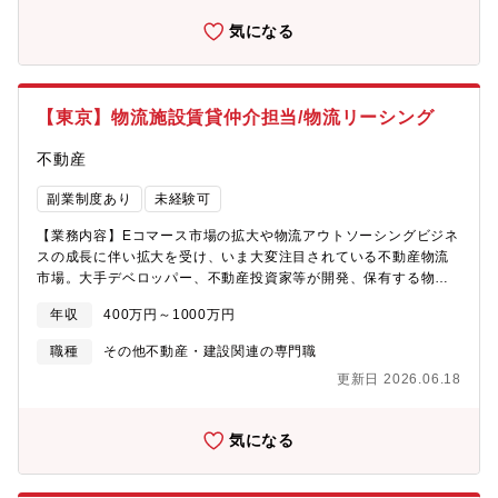
渉、賃貸借契約締結業務・受託物件に対するリーシング管理業務
気になる
【特徴】・内部のクライアント、日本のオフィスマーケットに精
通した担当者が多数。・顧客の不動産課題に専門的な知識とを含
んだプラットフォームで総合的なソリューションの提案が可能・
年賃金＋コミッション制という、安定性と頑張りの両方が評価さ
【東京】物流施設賃貸仲介担当/物流リーシング
れる給与形態◎労働条件【働き方】・ハイブリットワーク（リモ
ート/社外）推奨により柔軟で効率的な働き方が可能です。・サテ
不動産
ライトオフィスも複数社利用可能。・フレックスタイム制の導
入・実力・実績次第で、業務の幅を広げていくこと、年齢・社歴
副業制度あり
未経験可
に応じず昇給・昇給可能。
【業務内容】Eコマース市場の拡大や物流アウトソーシングビジネ
スの成長に伴い拡大を受け、いま大変注目されている不動産物流
市場。大手デベロッパー、不動産投資家等が開発、保有する物流
施設とテナントをマッチングさせる仲介業務は、年々拡大する不
年収
400万円～1000万円
動産市場規模の中で重要性が注目されている。歴史のある企業で
ありながら革新的な成長を目指して、ご自身の市場価値をさらに
職種
その他不動産・建設関連の専門職
高めていただくことが可能です。仲介業務のみならず、法人顧客
更新日 2026.06.18
が不安な不動産課題に対して、他部門、他拠点と連携し一気通貫
でソリューションを提供できる不動産コンサルタントとしての成
長を目指して受け止めることを期待します。【具体的な業務内
気になる
容】・顧客ニーズに合致した物件情報の提案業務・物件情報の収
集と紹介、案内、条件交渉、賃貸借契約締結業務・賃貸借契約書
内容に関するアドバイス業務・受託物件に対するリーシングマネ