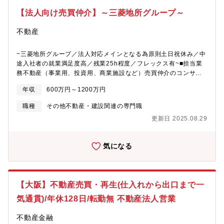
ジメント業務【特徴】・国内・海外物流マーケットに精通した者
【法人向け売買仲介】～三菱地所グループ～
が集まる。（業界内担当で数少ない物流不動産専門チーム） ・顧
客の不動産課題に専門的な知識と経験で総合的なソリューション
不動産
の提案が可能・既存物件に限定せず、土地からの計画物件や潜在
物件情報の提案能力を有する。＜働き方＞・サテライトオフィス
での業務も可能なため、担当物件への直行・サテライトオフィス
~三菱地所グループ／法人対応メインとなる為原則土日祝休み／中
からの直帰等、柔軟効率的な働き方が可能です。
途入社者の就業満足度高／残業25h程度／フレックス有~■担当業
務不動産（事業用、投資用、商業施設など）売買仲介のコンサル
ティング営業を担当頂きます。■担当業務詳細配属の部署によっ
年収
600万円～1200万円
て、営業先が異なりますが（法人企業／個人資産家／投資家な
ど）、お仕事内容としては基本、法人向けの売買仲介営業を行っ
職種
その他不動産・建設関連の専門職
て頂くことになります。メーカーやサービス業、流通業、小売・
更新日 2025.08.29
卸売業、個人資産家やプロの投資家の方まで、あらゆる業種・業
態のお客さまに対して不動産の売却・購入をお手伝いしていま
す。これまで経験してきた法人仲介、個人仲介での経験を更に幅
気になる
広く活かし、当社が得意とする法人営業、コンサル提案営業に挑
戦してみませんか。■組織に関して流通事業（売買仲介）は流通事
業グループに集約、売買の中でも営業先によって部が分かれてい
ることに加え、サポートを行う部署も分かれていたりなど業務が
【大阪】不動産売買・再生(仕入れから出口まで一
細分化されており、一人一人のミッションが明確な組織です。全
体の約3割が中途入社となっており、年齢層としては20代から50
気通貫)/年休128日/転勤無 不動産法人営業
代まで幅広い層が活躍をしております。■評価体制評価制度として
は、実績（チームと個人）及びそこに至るまでのプロセスや行動
不動産金融