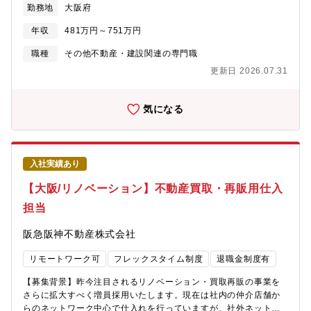
に豊かなライフスタイルを提案し、魅力あふれる沿線づくり、ま
勤務地
大阪府
阪急阪神ホールディングスのグループ会社・既存取引先など、多
ちづくりに貢献してきました。・同社が手がける大阪・神戸・京
様な独自の情報ルートを活かして、自信を持った提案が可能で
都を結ぶ沿線エリアは相対的に人気が高く、まち全体の魅力を高
年収
481万円～751万円
す！そんな当社にて、新築分譲マンションの企画販売をお任せし
める開発を強みとしています。・同社は、「『安心・快適』、そ
ます。具体的に：■集客目標の設定・媒体や手法の選定・イベント
職種
その他不動産・建設関連の専門職
して『夢・感動』をお届けすることで、お客様の喜びを実現し、
企画■ギャラリーの運営・スタッフの管理・マネジメント・企画立
社会に貢献する」というグループ経営理念のもと、関西で圧倒的
更新日 2026.07.31
案・進捗状況の管理・改善等仕入れた土地での商品企画を行い
No.１の沿線をつくること、首都圏・海外での事業を拡大させ、総
「真に顧客に喜ばれる住まい」を作っていく仕事です。販売業務
合不動産デベロッパーとして成長していくことを目標としていま
だけでなく、マーケティングやプロジェクト全体の運営にも関わ
気になる
す。・服装も自由かつ、穏やかな社風も魅力的な要素の一つで
ることで、幅広いスキルを身につけられるポジションです。※部
す。
署全体で目標数字を持ちます。個人目標もございますが、営業目
標のみに追われる事無く、顧客に向き合うことができる環境で
す。【契約期間備考】■雇用形態契約社員（期間の定め：１年 、
入社実績あり
更新：無し）試用期間：無し入社6ヵ月～1年後の正社員登用を前
提とした雇用です。1年間の有期雇用契約を締結のうえ採用とな
【大阪/リノベーション】不動産買取・再販用仕入
り、双方合意のもと正社員として雇用されます（マンション販売
担当
専任職としての正社員登用）。原則、販売グループ外への部署異
動はありません。【同ポジションの魅力】営業～契約業務まで一
阪急阪神不動産株式会社
気通貫で裁量権をもって業務に従事いただけます。チーム制も敷
いており、バランスよく営業活動が行えます。【働き方】・年間
リモートワーク可
フレックスタイム制度
退職金制度有
休日124日※ライフワークバランスを保ちながら就業することが可
能です。同業他社と比較しても非常に高いレベルの就業環境が整
【募集背景】昨今注目されるリノベーション・買取再販の事業を
っており、実際に他社から入社をした社員も多く在席します。※
さらに拡大すべく増員採用いたします。現在は社内の仲介店舗か
水曜＋週 1 日のイメージで、『土日のいずれかを休める部分的な
らのネットワーク中心で仕入れを行っていますが、社外ネットワ