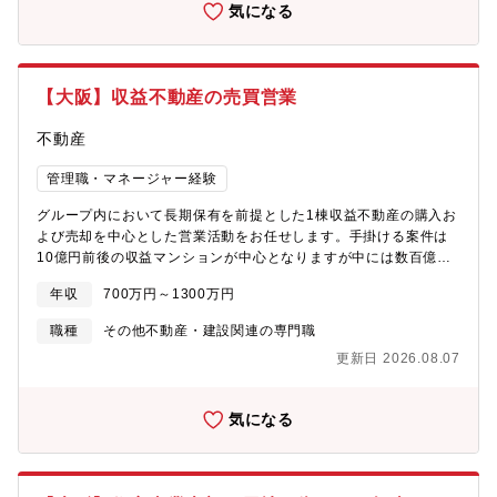
ブハウスの企画開発で個々のライフスタイルにマッチした住まい
気になる
を提案します。・生活を支える力に…遊休地等の不動産の有効活
用で医療施設やショッピング等の複合タウンの開発を行い、地域
活性を促します。・老後を支える力に…シニア向けの住宅開発か
らメディカルケアのサービスまで、高齢者が地域の中で生き生き
【大阪】収益不動産の売買営業
と安心して暮らせる生活環境づくりを支援します。■あなぶきグル
ープ：「地域社会に生かされ、生きる」同グループは、地域社会
不動産
において住まいや街づくりに関することから、人材サービス、ホ
テル、旅行、保険、エンターテインメント、文化事業、健康増
管理職・マネージャー経験
進、介護サービス、電力サービスなど様々な事業を展開していま
す。そのすべてに共通するのは、「人の人生に寄り添い、ともに
グループ内において長期保有を前提とした1棟収益不動産の購入お
しあわせを共有し、感動のある社会を築いていきたい」という熱
よび売却を中心とした営業活動をお任せします。手掛ける案件は
い想いです。これからも同グループは、地域社会に愛され、信頼
10億円前後の収益マンションが中心となりますが中には数百億円
される企業グループを目指して、全社一丸となって一歩一歩前進
の大型案件の購入についても実績がございますのでより大きな経
年収
700万円～1300万円
していきます。
験を積んでいただける環境です。【具体的には】・不動産仲介会
社への営業活動（売買情報の収集）・買主に対する購入提案・自
職種
その他不動産・建設関連の専門職
社及びグループ会社の物件売買時における条件交渉や各種手続
更新日 2026.08.07
き・新規開発案件のための土地仕入れ・新規開発プロジェクトへ
の参画とプロジェクトマネジメント■昨期の売買実績購入案件：16
棟/総額 230億円 アセット規模：購入金額9億～68億円売却案
気になる
件：4棟/総額 68億円 アセット規模：売却金額7億～34億円【配
属組織】 株式会社アイビスへの出向（投資企画部）チームメン
バー（男性2名、女性1名）は非常にフランクな社員が多い為、中
途入社の方でもすぐに馴染んでいただくことができます。【事業