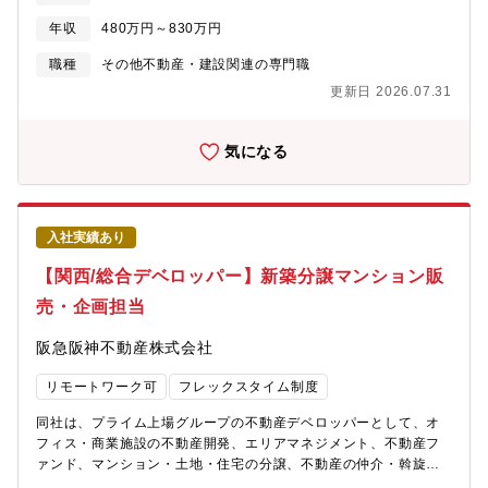
場分析・戦略立案まで経験を広げられる、成果が正当に評価され
介営業を担当していただきます。個人のお客様を中心に、マンシ
るポジションです。【あなぶきグループ】「地域社会に生かさ
年収
480万円～830万円
ョン、戸建、土地などの購入・売却のお手伝いをします。インタ
れ、生きる」同グループは、地域社会において住まいや街づくり
ーネットやDM、チラシ等からの反響営業が中心です。デベロッパ
職種
その他不動産・建設関連の専門職
に関することから、人材サービス、ホテル、旅行、保険、エンタ
ーという強みを活かし、ワンストップサービスでお客様のご要望
ーテインメント、文化事業、健康増進、介護サービス、電力サー
更新日 2026.07.31
にお応えすることが可能です。（新築、中古、リフォーム、賃
ビスなど様々な事業を展開しています。そのすべてに共通するの
貸）当社の元分譲地、元分譲マンションの売却、購入のご相談も
は、「人の人生に寄り添い、ともにしあわせを共有し、感動のあ
多数いただきます。当社売主の買取再販物件の仕入・再販・商品
気になる
る社会を築いていきたい」という熱い想い。これからも同グルー
企画に関与でき、また収益物件の仲介にもチャレンジできます。
プは、地域社会に愛され、信頼される企業グループを目指して、
【契約期間備考】入社後1年間は有期雇用契約（契約社員）です。
全社一丸となって一歩一歩前進致します。
入社6ヶ月～1年を目安に、ご本人と当社の合意に基づき、正社員
として登用することを前提とした採用です。正社員登用後は「仲
入社実績あり
介専任職」としてご活躍いただきます。原則、ソリューション推
進部以外への部署異動はありません。【働き方】・年間休日124日
【関西/総合デベロッパー】新築分譲マンション販
※ライフワークバランスを保ちながら就業することが可能です。
売・企画担当
同業他社と比較しても非常に高いレベルの就業環境が整ってお
り、実際に他社から入社をした社員も多く在席します。・在宅勤
阪急阪神不動産株式会社
務制度：有・フレックスタイム制：有(コアタイムなし) ※ご自身
の裁量にて業務時間をコントロールできます。・平均残業時間：
リモートワーク可
フレックスタイム制度
20時間/月 ※勤怠は、PCログをとり、管理を徹底していま
す。・平均有給休暇取得日数：12.0日(全社)・年に一度従業員満
同社は、プライム上場グループの不動産デベロッパーとして、オ
足度調査等があります。そのなかで、自身の異動希望を記載する
フィス・商業施設の不動産開発、エリアマネジメント、不動産フ
ことも可能です。【同社の戦略・ビジョン】・阪急阪神ホールデ
ァンド、マンション・土地・住宅の分譲、不動産の仲介・斡旋、
ィングスグループは、100年以上の長きにわたる歴史の中で、人々
リフォーム賃貸管理などの事業を展開しています。【業務内容】