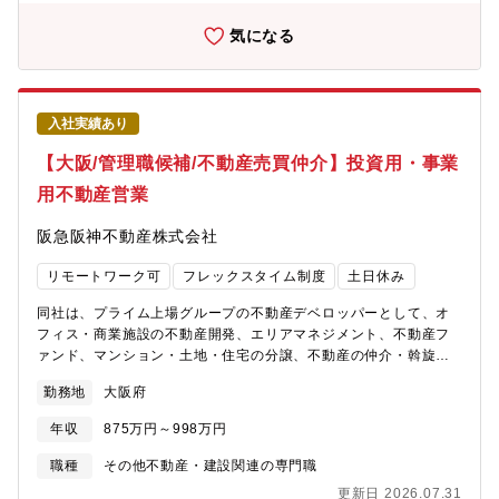
染みUR都市機構の関連企業として、社会に貢献する『総合的まち
内分譲マンションの約1割、日本一となる約71万戸の施工実績を持
づくり・すまいづくり支援企業』を目指している会社。ﾌﾚｯｸｽﾀｲﾑ
気になる
つことができました。
制度、平均残業時間月10ｈ程度とﾜｰｸﾗｲﾌﾊﾞﾗﾝｽの実現が可能！
入社実績あり
【大阪/管理職候補/不動産売買仲介】投資用・事業
用不動産営業
阪急阪神不動産株式会社
リモートワーク可
フレックスタイム制度
土日休み
同社は、プライム上場グループの不動産デベロッパーとして、オ
フィス・商業施設の不動産開発、エリアマネジメント、不動産フ
ァンド、マンション・土地・住宅の分譲、不動産の仲介・斡旋、
リフォーム賃貸管理などの事業を展開しています。【業務内容】■
勤務地
大阪府
投資用不動産・事業用不動産を中心とした仲介営業を担当いただ
きます■阪急阪神ホールディングスのグループ会社・既存取引先な
年収
875万円～998万円
ど、多様な独自の情報ルートを活かして、自信を持った提案が可
能です。■資産の組替え・相続対策等のコンサルティング■不動産
職種
その他不動産・建設関連の専門職
会社や金融機関、一般事業法人との人脈やネットワークを活用
更新日 2026.07.31