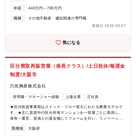
報】 ■営業推進部 関西担当（関西支店）
年収
440万円～790万円
職種
その他不動産・建設関連の専門職
更新日 2026.08.07
気になる
区分買取再販営業（係長クラス）/土日祝休/報奨金
制度/大阪市
穴吹興産株式会社
管理職・マネージャー経験
上場企業
正社員
★区分投資事業部はストック・フロー双方にわたる事業モデルで
す。★主に賃貸中の区分所有マンションを一部屋ごとに取得し、
保有～運営。賃借人の退去後にリフォームを行い、リノベーショ
ンマンションとして販売するスキームを採用しています。★取得
勤務地
大阪府
した賃貸中の物件を賃貸中のまま再販売することもあり、個人投
資家や不動産業者様へ賃貸中売却の活動も行います。日々の営業