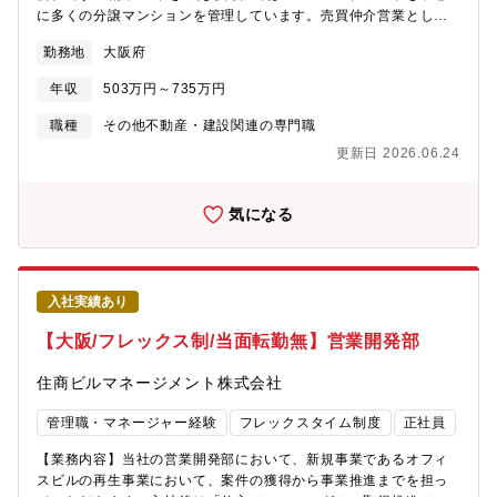
イフワークバランスを保ちながら就業することが可能です。同業
に多くの分譲マンションを管理しています。売買仲介営業とし
他社と比較しても非常に高いレベルの就業環境が整っており、実
て、同社が管理している分譲マンション売買仲介業務全般をご担
際に他社から入社をした社員も多く在席します。・在宅勤務制
勤務地
大阪府
当いただきます。同社で管理している分譲マンションにお住いの
度：有・フレックスタイム制：有(コアタイムなし) ※ご自身の裁
方などへの提案営業がメインです。DMやチラシ・自社HP・
量にて業務時間をコントロールできます。・平均残業時間：30時
年収
503万円～735万円
suumoなどの不動産ポータルサイトからの反響営業や管理担当者
間/月 ※勤怠は、PCログをとり、管理を徹底しています。・平均
や管理人からの紹介案件を中心に行っていただきます。固定給プ
職種
その他不動産・建設関連の専門職
有給休暇取得日数：12.0日(全社)・年に一度従業員満足度調査等
ラス成果に応じて報奨金（インセンティブ）制度あり！【転勤に
があります。そのなかで、自身の異動希望を記載することも可能
更新日 2026.06.24
関して】本求人は、将来的に転勤がある「総合職」の求人になり
です。【同社の戦略・ビジョン】・阪急阪神ホールディングスグ
ます。ご家庭事情等で、転勤が難しいからは「エリア職」の選択
ループは、100年以上の長きにわたる歴史の中で、人々に豊かなラ
も可能です。
気になる
イフスタイルを提案し、魅力あふれる沿線づくり、まちづくりに
貢献してきました。・同社が手がける大阪・神戸・京都を結ぶ沿
線エリアは相対的に人気が高く、まち全体の魅力を高める開発を
強みとしています。・同社は、「『安心・快適』、そして『夢・
感動』をお届けすることで、お客様の喜びを実現し、社会に貢献
入社実績あり
する」というグループ経営理念のもと、関西で圧倒的No.１の沿線
【大阪/フレックス制/当面転勤無】営業開発部
をつくること、首都圏・海外での事業を拡大させ、総合不動産デ
ベロッパーとして成長していくことを目標としています。・服装
住商ビルマネージメント株式会社
も自由かつ、穏やかな社風も魅力的な要素の一つです。
管理職・マネージャー経験
フレックスタイム制度
正社員
【業務内容】当社の営業開発部において、新規事業であるオフィ
スビルの再生事業において、案件の獲得から事業推進までを担っ