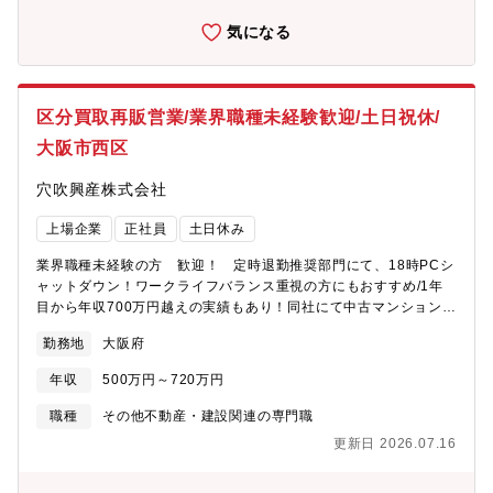
気になる
区分買取再販営業/業界職種未経験歓迎/土日祝休/
大阪市西区
穴吹興産株式会社
上場企業
正社員
土日休み
業界職種未経験の方 歓迎！ 定時退勤推奨部門にて、18時PCシ
ャットダウン！ワークライフバランス重視の方にもおすすめ/1年
目から年収700万円越えの実績もあり！同社にて中古マンションの
賃貸区分買取再販営業担当をお任せします。「賃貸区分買取再販
勤務地
大阪府
事業」は、ストック・フロー双方にわたる事業モデルのため、賃
貸中の区分所有マンション（オーナーチェンジ物件）を一部屋ご
年収
500万円～720万円
とに取得し、賃貸物件として保有運営を行います。そして賃借人
（ご入居者様）が退去された後、リフォームを行い、中古市場で
職種
その他不動産・建設関連の専門職
販売するというスキームを採用しています。そうした売買やリフ
更新日 2026.07.16
ォームなどを日々の営業活動を通じて行っていきます。■同社のビ
ジョン：・住まいを支える力に…分譲マンション・コーポラティ