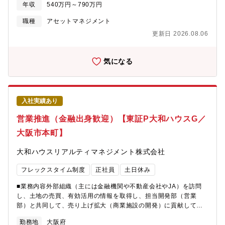
から完了確認までの対応を一気通貫で担っていただきます。■一人
く、まち全体の魅力を高める開発を強みとしています。・同社
年収
540万円～790万円
当たりの担当ホテル件数は６件ほど担当し、月1～2回担当ホテル
は、「『安心・快適』、そして『夢・感動』をお届けすること
に出張し定例会議を実施しております。（※西日本グループでは
職種
アセットマネジメント
で、お客様の喜びを実現し、社会に貢献する」というグループ経
関西・中部のホテルを担当いただきますが、数年は関西地区を担
営理念のもと、関西で圧倒的No.１の沿線をつくること、首都圏・
更新日 2026.08.06
当いただき出張は無しです）【配属】ホテル施設部 西日本グル
海外での事業を拡大させ、総合不動産デベロッパーとして成長し
ープ
ていくことを目標としています。・服装も自由かつ、穏やかな社
気になる
風も魅力的な要素の一つです。
入社実績あり
営業推進（金融出身歓迎）【東証P大和ハウスG／
大阪市本町】
大和ハウスリアルティマネジメント株式会社
フレックスタイム制度
正社員
土日休み
■業務内容外部組織（主には金融機関や不動産会社やJA）を訪問
し、土地の売買、有効活用の情報を取得し、担当開発部（営業
部）と共同して、売り上げ拡大（商業施設の開発）に貢献してい
ただきます。【こんな方にマッチします】・協調性があり、人の
勤務地
大阪府
意見にも耳をかたむける素直な方・営業が好きな方【配属先情