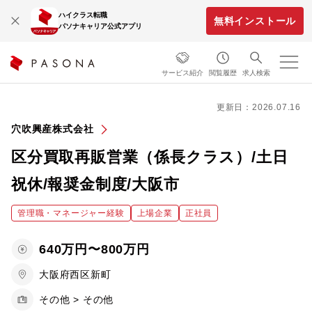
ハイクラス転職
無料インストール
パソナキャリア公式アプリ
サービス紹介
閲覧履歴
求人検索
更新日：2026.07.16
穴吹興産株式会社
区分買取再販営業（係長クラス）/土日
祝休/報奨金制度/大阪市
管理職・マネージャー経験
上場企業
正社員
640万円〜800万円
大阪府西区新町
その他 > その他