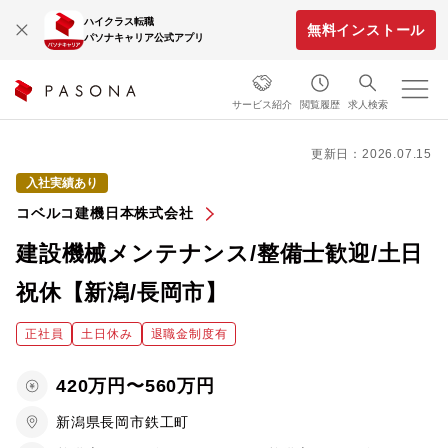
ハイクラス転職
無料インストール
パソナキャリア公式アプリ
サービス紹介
閲覧履歴
求人検索
更新日：2026.07.15
入社実績あり
コベルコ建機日本株式会社
建設機械メンテナンス/整備士歓迎/土日
祝休【新潟/長岡市】
正社員
土日休み
退職金制度有
420万円〜560万円
新潟県長岡市鉄工町