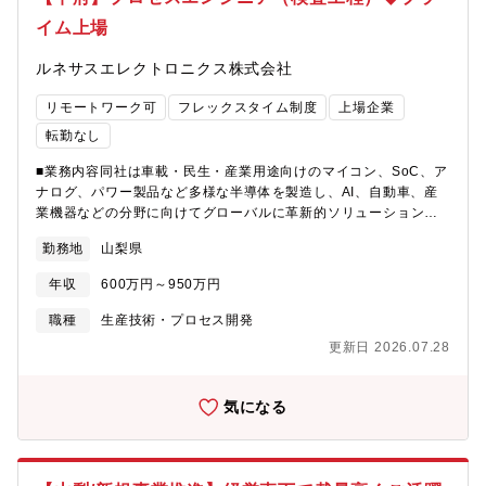
イム上場
ルネサスエレクトロニクス株式会社
リモートワーク可
フレックスタイム制度
上場企業
転勤なし
■業務内容同社は車載・民生・産業用途向けのマイコン、SoC、ア
ナログ、パワー製品など多様な半導体を製造し、AI、自動車、産
業機器などの分野に向けてグローバルに革新的ソリューションを
提供しています。今回は欠陥検査技術エンジニアとして工程設計
勤務地
山梨県
や設備の導入などをお任せします。■業務詳細・欠陥検査の工程設
計・欠陥検査装置・欠陥レビュー装置の導入、立上げ、管理・欠
年収
600万円～950万円
陥検査装置・欠陥レビュー装置のレシピ作成・異常検出時の対
応・工程内の欠陥低減・異物低減活動
職種
生産技術・プロセス開発
更新日 2026.07.28
気になる