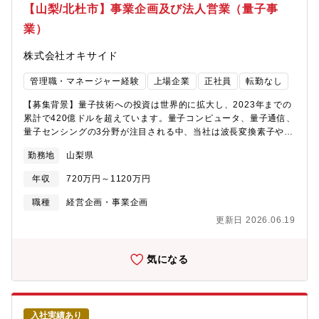
【山梨/北杜市】事業企画及び法人営業（量子事
業）
株式会社オキサイド
管理職・マネージャー経験
上場企業
正社員
転勤なし
【募集背景】量子技術への投資は世界的に拡大し、2023年までの
累計で420億ドルを超えています。量子コンピュータ、量子通信、
量子センシングの3分野が注目される中、当社は波長変換素子や量
子光源モジュール、レーザ光源の提供を通じ、全分野の研究開発
勤務地
山梨県
に貢献してきました。特に高品質な単結晶開発力と広範な波長領
域を実現する波長変換技術は高い評価を得ています。今後の事業
年収
720万円～1120万円
拡大に向け、経営・技術者と連携し社内外で活躍できる人材を募
集しています。＜具体的には＞オキサイドの量子技術/製品を、量
職種
経営企画・事業企画
子分野においてどのように拡大させるか、市場ニーズはどこにあ
更新日 2026.06.19
り、どういう貢献ができるかを経営や技術者と協議を重ねながら
事業を推進して頂きます。・国内外の大学/企業/研究機関等へ同社
製品/開発品の提案や販売・事業創出に向けた市場・新規顧客開拓
気になる
やマーケティング活動、事業企画立案、提携等・顧客は国内3割：
海外7割で、国内外の学会や展示会等外部イベントもご対応頂きま
す。出張：1ヶ月に1～3回、横浜事業所や客先等への国内出張、ま
た展示会や学会等国内外の出張有。【組織構成】量子製品を扱う
入社実績あり