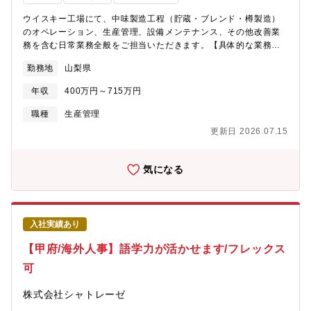
ウイスキー工場にて、中味製造工程（貯蔵・ブレンド・樽製造）
のオペレーション、生産管理、設備メンテナンス、その他改善業
務を含む日常業務全般をご担当いただきます。【具体的な業務内
容】 ※配属はご経験やスキルに応じ選考過程で決定。 ■ウイスキ
勤務地
山梨県
ー原酒の移送、ブレンド作業 ■品質確認（官能評価含む）、管
理、改善 ■設備保全業務 ■改善業務【配属先情報】：サントリ
年収
400万円～715万円
ーホールディングス株式会社籍にて採用、入社後すぐにサントリ
ー株式会社への出向となります。
職種
生産管理
更新日 2026.07.15
気になる
入社実績あり
【甲府/海外人事】語学力が活かせます/フレックス
可
株式会社シャトレーゼ