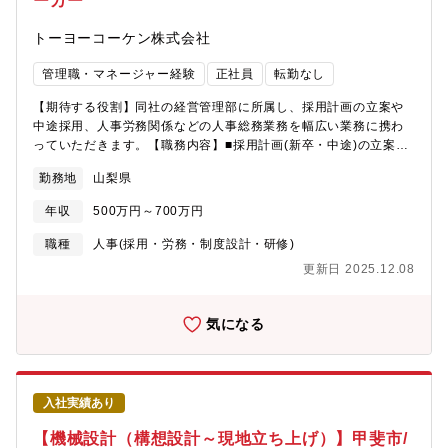
ーカー
要だと考えているため、全社員の約半数は農業未経験者。入社後
は約3カ月間、生産拠点で実務研修を実施。イチから専門知識やス
トーヨーコーケン株式会社
キルを取得できるため、新しい挑戦も歓迎します！【同社の強
み】当社はITを活用した「植物工場」を全国に12カ所持つほか、5
管理職・マネージャー経験
正社員
転勤なし
カ所の営業所、東西2カ所の物流センターを有し、新鮮で美味しい
野菜をお客様にお届けしています。日本における発芽野菜、高成
【期待する役割】同社の経営管理部に所属し、採用計画の立案や
分野菜を導入し、マーケットを創ってきた会社であり、発芽野菜
中途採用、人事労務関係などの人事総務業務を幅広い業務に携わ
の需要は年々増加傾向にあります。その需要にお応えするため
っていただきます。【職務内容】■採用計画(新卒・中途)の立案■
に、2022年に宮城県大郷町に、2025年には北海道伊達市に新セ
社員教育計画の立案■社内規定の作成・改定■重要文書の保管管理
ンターが稼働しました。今後は、海外企業との業務提携やライセ
勤務地
山梨県
工場関係の維持管理■防災と安全衛生業務など【組織構成】経営管
ンスビジネスなど、積極的な事業展開を実施します。2040年に
理部門 6名
は、売上1,000億円、世界一の野菜メーカーを本気で目指していま
年収
500万円～700万円
す。
職種
人事(採用・労務・制度設計・研修)
更新日 2025.12.08
気になる
入社実績あり
【機械設計（構想設計～現地立ち上げ）】甲斐市/