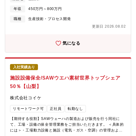
における製造技術サポートなど【配属先/部署構成】 生産技術部部
長1名、グループ長1名、メンバー６名 【企業の業務概要/魅力】■
年収
450万円～800万円
世界的なSAWウェーハメーカー 2003年に設立。2020年12月にコ
イケグループとなりました。（オリックス社投資先） スマートフ
職種
生産技術・プロセス開発
ォンやタブレット端末に代表される多機能端末に搭載されている
更新日 2026.08.02
電子デバイスの基盤である「SAWウエーハ」が主力事業です。本
社工場にて原料から製品までを一貫して生産しており、国内外の
大手電子デバイスメーカーを主要顧客とした事業基盤を有する世
気になる
界的なSAWウエーハメーカーです。同社は、半導体メーカーを中
心に大手企業からウエハー接合や研磨開発を受託し、卓越した接
合・研磨技術力を背景に売上は伸長しています。 2020年に山梨県
「山梨えるみん認定企業」に認定、2022年には経済産業省認定
入社実績あり
「グローバルニッチトップ企業100選」に選定されております。ニ
ッチな領域で世界トップシェアを誇る山梨県を代表する企業で
施設設備保全/SAWウエハ素材世界トップシェア
す。 ■市場から求められる高精度・高品質化に順次に対応 単結晶
50％【山梨】
の育成から最終製品まで社内で一貫生産し、情報技術の進化に伴
い市場から求められる高精度・高品質化に応えるため、地元山梨
株式会社コイケ
に根差した歴史ある水晶加工の技術を礎とし、常に品質を第一に
考え、生産技術・品質管理の向上と安定供給に努めております。
リモートワーク可
正社員
転勤なし
【募集背景】新規事業拡大に向けた増員募集です。
【期待する役割】SAWウェーハの製造および販売を行う同社に
て、工場・設備の保全管理業務をご担当いただきます。 ＜具体的
には＞・工場動力設備と施設（電気・ガス・空調）の管理および