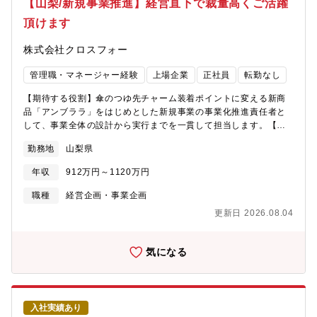
【山梨/新規事業推進】経営直下で裁量高くご活躍
頂けます
株式会社クロスフォー
管理職・マネージャー経験
上場企業
正社員
転勤なし
【期待する役割】傘のつゆ先チャーム装着ポイントに変える新商
品「アンブララ」をはじめとした新規事業の事業化推進責任者と
して、事業全体の設計から実行までを一貫して担当します。【具
体的には】・事業戦略の策定、実行・ブランド立ち上げ・商品開
勤務地
山梨県
発、品質管理・販売戦略、販路開拓・マーケティング・事業推進
体制の構築・国内、海外への販路開拓【本ポジションの魅力】・
年収
912万円～1120万円
経営直下で事業を動かすことができます・商品だけでなく、市場
そのものをつくる醍醐味があります・事業全体を担当できます・
職種
経営企画・事業企画
国内外への展開を前提としています【募集背景】当社では、傘の
更新日 2026.08.04
つゆ先をチャーム装着ポイントに変える新商品「アンブララ」の
事業化を進めています。アンブララは、傘や日傘に専用アタッチ
メントを取り付け、好みのチャームやアクセサリーを自由に付け
気になる
替えられるようにする、当社独自の特許技術を活用した商品で
す。私たちが目指しているのは、単に傘の付属品を販売すること
ではありません。傘を「雨を防ぐための道具」から、「自分らし
さや気分を表現できるファッションアイテム」へ変える、新しい
入社実績あり
市場をつくることです。今回募集するのは、このアンブララ事業