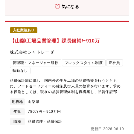
ど＜部門人員構成＞人事制度企画課（2026年6月より立ち上がっ
気になる
た新設部署です）採用課長が6月より異動、本ポジションを代理対
応している状況のため、専門性を持った人材の入社獲得を目指し
ております。・課長1名（採用課長を担当されていた方が本ポジシ
ョンの入社が決まるまで対応）・課員3名（人事制度・企画：1
入社実績あり
名、障がい者雇用・特定技能業務：2名）【本ポジションの魅力】
1. 人事制度全体を俯瞰し、再設計できるポジション評価・報酬を
【山梨/工場品質管理】課長候補/~910万
中心とした人事制度を全体最適の視点で整理・高度化、部分改修
ではなく、制度の考え方・構造から見直せる裁量の大きさ2. ガバ
株式会社シャトレーゼ
ナンス強化を担う中核人材としての役割事業成長フェーズにおけ
る人事ガバナンスの基盤づくりを担う。経営・人事責任者に近い
管理職・マネージャー経験
フレックスタイム制度
正社員
立ち位置で、制度企画をリードできる3. 専任体制立ち上げフェー
転勤なし
ズへの参画これまで兼務で対応していた制度企画領域を、専任組
織として立ち上げるタイミング、役割定義・進め方づくりから関
品質保証部に属し、国内外の生産工場の品質指導を行うととも
われるフェーズ4. 年齢に縛られず、経験を活かせる環境年齢不問
に、フードセーフティーの確保及び人員の教育を行います。求め
（50代後半～定年前後も歓迎）、これまで培った制度設計・運用
る役割としては、現在の品質管理体制を再構築し、品質保証部と
経験を、腰を据えて発揮できる環境【シャトレーゼのここがい
しての視点で、工場の品質レベルを一定水準以上に保つことを優
い】◎世界1000店舗以上の安定基盤◎業種未経験歓迎◎各種手
勤務地
山梨県
先事項として推進して頂ける方を求めています。＜具体的には＞
当・休暇制度充実◎4年連続で基本給与アップを実現◎4年連続年
① 工場品質指導（最優先業務）?菓子製造工場における品質管理
年収
780万円～910万円
間休日数UP◎社員寮または住宅補助制度あり（引っ越し手当あ
状況の把握?製造工程・品質管理ルールの確認?品質トラブル・不
り）
具合発生時の原因分析および是正指導?工場担当者への品質面での
職種
品質管理・品質保証
指導・助言② 品質管理・品質保証業務?品質関連ルール・基準の
更新日 2026.06.19
運用・定着支援?各種品質記録・管理状況の確認?ISO22000規格