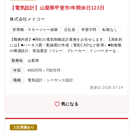
【電気設計】山梨県甲斐市/年間休日123日
株式会社メイコー
管理職・マネージャー経験
正社員
学歴不問
転勤なし
【職務内容】■同社の電気制御設計業務をお任せします。【具体的
には】■ハーネス図・配線図の作成（電気CADなど使用）■制御盤
の構成設計、部品選定（リレー、ブレーカー、インバーターな
ど）■センサー・アクチュエーターなどの接続・制御設計■安全回
勤務地
山梨県
路やノイズ対策の設計など【募集背景】■今後の受注増大にも対応
出来るよう、装置設計部門のパワーアップを図る為の募集です。
年収
400万円～750万円
【組織構成】■1４名（５０代５名 ３０代３名 ２０代６名）
職種
電気設計・シーケンス設計
更新日 2026.07.14
気になる
入社実績あり