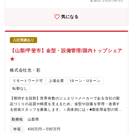
更新日 2026.08.01
ございます。【組織構成】グループリーダー30代-1名、グループ
員40代-1名、パート-4名平均年齢は41歳となっており、コミュニ
ケーションが活発で意見交換等しやすい環境となっています。
気になる
【魅力】★同社は半導体製造に欠かせない高純度化学薬品の分野
で業界をリードする企業です。最先端の技術を駆使した製品は、
国内外の主要半導体メーカーから高い評価を受けており、成長を
続ける半導体市場の一翼を担っています。★充実したワークライ
入社実績あり
フバランスと働きやすさ年間休日182日、月の残業時間は20時間
以下と、プライベートと仕事を両立しやすい環境が整っていま
【山梨/甲斐市】金型・設備管理/国内トップシェア
す。クリーンで快適な作業環境が確保されており、離職率も低
★
く、安心して長く働ける職場です。社員の成長を支援する研修や
キャリアアップの機会も豊富です。★都内から通勤可能都内から
株式会社光・彩
通勤している従業員も多く、上野原駅まで電車で来ていただけれ
ば、上野原駅～会社までは送迎バスのご用意がございます。（マ
リモートワーク可
上場企業
Iターン・Uターン
イカー通勤も可能です。）
転勤なし
【期待する役割】世界有数のジュエリーメーカーである当社の製
品づくりの品質や精度を支えるため、金型や設備を管理・改善す
る技術スタッフを募集します。＜具体的には＞■製造用金型の管
理・調整・改良■金型のメンテナンス・保守■製造設備の保守・点
勤務地
山梨県
検■製造工程の改善・効率化■製造現場の技術サポート【本ポジシ
ョンの魅力】■技術を活かして改善に取り組める：これまでの金型
年収
400万円～550万円
や加工技術の経験を活かし、製造現場の改善や技術向上に携わる