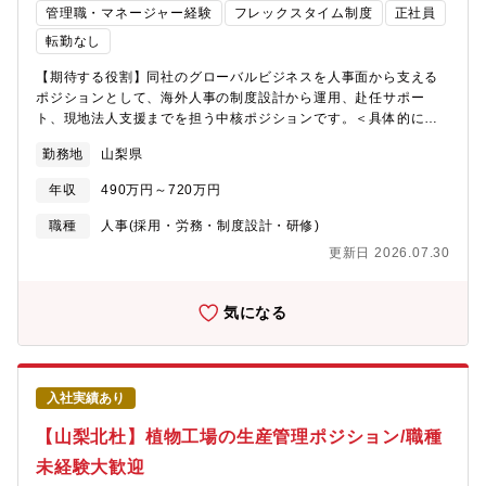
管理職・マネージャー経験
フレックスタイム制度
正社員
転勤なし
【期待する役割】同社のグローバルビジネスを人事面から支える
ポジションとして、海外人事の制度設計から運用、赴任サポー
ト、現地法人支援までを担う中核ポジションです。＜具体的には
＞※ご経験の領域からスタート頂きます■海外人事制度の企画・運
勤務地
山梨県
用・各国の制度に対応した人事制度の設計、導入、運用・海外給
与制度の刷新、最適化■海外赴任・帰任サポート・VISA取得、就
年収
490万円～720万円
労許可申請対応・代理店と連携した海外保険、ビザ手配・海外赴
任者、帰任者対応■海外赴任者の給与・税務対応・現地会計事務
職種
人事(採用・労務・制度設計・研修)
所、BPOとの連携および管理・各国税制への対応・給与運用管理■
更新日 2026.07.30
海外現地法人の運営支援・本社と現地法人のブリッジ業務・人
事、組織課題の解決推進■グローバル人材開発・海外インターンシ
ップ受入れ対応・中長期での海外人材採用の企画、推進※今後は
気になる
エンジニア職採用も検討しています。■海外プロジェクト支援・海
外新工場立上げに向けた人事、総務面の支援・海外拠点の組織構
築支援※工場赴任者対応は数名から最大10名程度を想定していま
す。【本ポジションの魅力】■海外人事制度の企画から導入、運用
入社実績あり
まで一連の業務を担当でき、制度設計の経験を積むことができま
す。■海外赴任者支援や現地法人支援など、英語を活用しながらグ
【山梨北杜】植物工場の生産管理ポジション/職種
ローバル人事の実務経験を広げることができます。■海外新工場立
未経験大歓迎
上げや海外拠点の組織構築支援など、今後の海外事業拡大に関わ