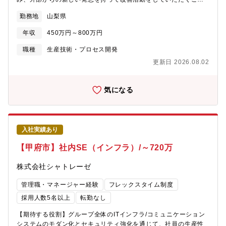
を期待します。※子会社であるD-processの技術も活かして、新
勤務地
山梨県
規の素材開発やプロセス改善に力を入れていくための増員による
募集です。【職務内容】機械や物理的な思考を持って平面加工プ
年収
450万円～800万円
ロセスの実験遂行を行い、実験結果を基に表面加工プロセスの再
構築をお任せいたします。【製品例】・対象品：SAWウェハー ４
職種
生産技術・プロセス開発
～８インチ（タンタル酸リチウム、ニオブ酸リチウム）・副資
更新日 2026.08.02
材：遊離砥粒(アルカリ,酸性)、固定砥粒、研磨パッド・ハード：
両面研磨機、片面研磨機【組織構成】量産技術部門8人【魅力】■
世界的なSAWウェーハメーカー2020年に山梨県「山梨えるみん認
気になる
定企業」に認定、2022年には経済産業省認定「グローバルニッチ
トップ企業100選」に選定されております。ニッチな領域で世界ト
ップシェアを誇る山梨県を代表する企業です。■市場から求められ
る高精度・高品質化に順次に対応単結晶の育成から最終製品まで
入社実績あり
社内で一貫生産し、情報技術の進化に伴い市場から求められる高
精度・高品質化に応えるため、地元山梨に根差した歴史ある水晶
【甲府市】社内SE（インフラ）/～720万
加工の技術を礎とし、常に品質を第一に考え、生産技術・品質管
理の向上と安定供給に努めております。
株式会社シャトレーゼ
管理職・マネージャー経験
フレックスタイム制度
採用人数5名以上
転勤なし
【期待する役割】グループ全体のITインフラ/コミュニケーション
システムのモダン化とセキュリティ強化を通じて、社員の生産性