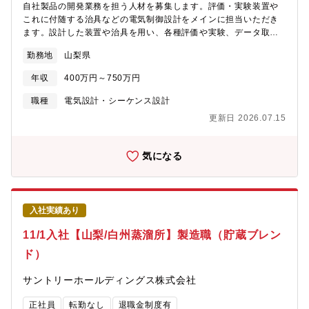
自社製品の開発業務を担う人材を募集します。評価・実験装置や
これに付随する治具などの電気制御設計をメインに担当いただき
ます。設計した装置や治具を用い、各種評価や実験、データ取
得・整理や分析を行いレポート作成を行います。共同開発先での
勤務地
山梨県
作業の他、装置製品の打ち合わせや現地据付、営業補助(展示会、
技術説明)のため、出張(国内)業務もあります。(数日～1週間、長
年収
400万円～750万円
くても１か月間程度)【具体的には】■ハーネス図・配線図の作成
（電気CADなど使用）■制御盤の構成設計、部品選定（リレー、ブ
職種
電気設計・シーケンス設計
レーカー、インバーターなど）■センサー・アクチュエーターなど
更新日 2026.07.15
の接続・制御設計■安全回路やノイズ対策の設計など【募集背景】
■今後の受注増大にも対応出来るよう、装置開発部門のパワーアッ
プを図る為の募集です。【組織構成】■6名（6０代1名 ５０代1
気になる
名 4０代2名 3０代1名 ２０代1名）
入社実績あり
11/1入社【山梨/白州蒸溜所】製造職（貯蔵ブレン
ド）
サントリーホールディングス株式会社
正社員
転勤なし
退職金制度有