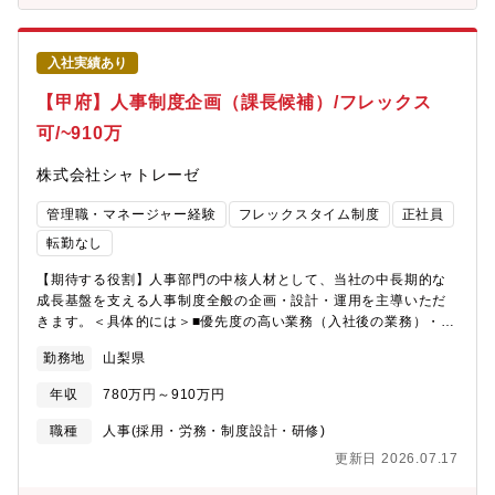
める裁量の大きさ・経営・人事責任者と連携し経営視点で労務課
題を整理・推進できる立ち位置【シャトレーゼのここがいい】◎
世界1000店舗以上の安定基盤◎業種未経験歓迎◎各種手当・休暇
入社実績あり
制度充実◎4年連続で基本給与アップを実現◎4年連続年間休日数
UP◎社員寮または住宅補助制度あり（引っ越し手当あり）
【甲府】人事制度企画（課長候補）/フレックス
可/~910万
株式会社シャトレーゼ
管理職・マネージャー経験
フレックスタイム制度
正社員
転勤なし
【期待する役割】人事部門の中核人材として、当社の中長期的な
成長基盤を支える人事制度全般の企画・設計・運用を主導いただ
きます。＜具体的には＞■優先度の高い業務（入社後の業務）・人
事制度、報酬制度（等級・評価・報酬）の企画、改定および運用
勤務地
山梨県
改善・既存人事制度の理解、浸透、課題分析（データ分析・ヒア
リング・外部環境の調査等）・評価運用プロセスの見直し、効率
年収
780万円～910万円
化・標準化の推進■中長期テーマ・経営方針に基づく制度改善案の
企画立案・経営会議での説明・管理職・従業員向けの制度説明資
職種
人事(採用・労務・制度設計・研修)
料の作成および説明会の実施・従業員意識調査等の企画・実行、
更新日 2026.07.17
分析結果に基づく改善提案・関連する規程・ルールの整備および
関係部署との調整・タレントマネジメント領域の企画・推進 な