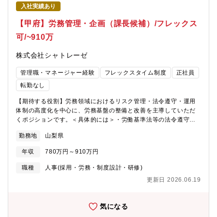
いです。また新宿から車で約90分と東京からも近いため休日に東
入社実績あり
京に帰っている社員もいます。■福利厚生家賃補助や家族手当、
寮・社宅制度など福利厚生が充実しています。また、当社敷地内
【甲府】労務管理・企画（課長候補）/フレックス
に体育館、ジム、野球場、サッカー場、テニスコート、天然温泉
可/~910万
といった設備も充実しています。
株式会社シャトレーゼ
管理職・マネージャー経験
フレックスタイム制度
正社員
転勤なし
【期待する役割】労務領域におけるリスク管理・法令遵守・運用
体制の高度化を中心に、労務基盤の整備と改善を主導していただ
くポジションです。＜具体的には＞・労働基準法等の法令遵守に
向けたリスク管理、是正対応・労務トラブル（休職・復職、問題
勤務地
山梨県
社員対応 等）への対応・方針整理・労務関連制度・運用ルールの
見直し、改善企画・既存メンバー（労務担当者）の業務整理・支
年収
780万円～910万円
援、体制構築・経営・人事責任者と連携した、労務ガバナンスの
強化推進【本ポジションの魅力】・事業拡大フェーズにおける労
職種
人事(採用・労務・制度設計・研修)
務ガバナンス強化を中核で担えるポジション・労働時間管理・法
更新日 2026.06.19
令対応・労務トラブル対応を軸に、リスク管理・運用体制の高度
化を主導できる・属人化・兼務状態の労務体制を整理し、仕組
み・ルール・体制を整えていくフェーズに参画できる・労務の
気になる
「対応役」ではなく、制度改善・再発防止・体制構築まで踏み込