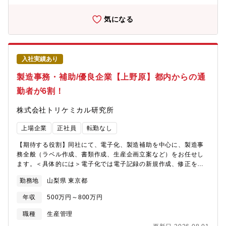
に基づいた監査を計画し、実施監査結果に基づき改善提案を行
い、工場の品質基準を各現場で統一③ 将来的に期待する業務（期
気になる
待役割であり、入社直後の最優先事項ではない）?工場品質管理体
制の見直し・改善提案?品質管理業務の標準化・仕組み化?若手・
現場担当者への育成的な関与【入社後】・研修：菓子製造理解の
ため、製造ラインでの研修を行います。・出張：国内の各工場へ
入社実績あり
月2～4回程度（宿泊を伴い2~3日）└まずは山梨3工場の状況をし
っかりと把握して頂き、全国の工場へ波及【部署構成】・工場品
製造事務・補助/優良企業【上野原】都内からの通
質管理課は30～40名体制（山梨各工場10名以上）今回のポジショ
勤者が6割！
ンは、山梨３工場のいずれかに配属・現在本部課長（50歳前後）
が全体を統括 山梨各工場：リーダー（係長クラス）がいる状
株式会社トリケミカル研究所
態。そこの課長・主幹（専門職）として配属【シャトレーゼのこ
こがいい】◎世界1000店舗以上の安定基盤◎業種未経験歓迎◎各
上場企業
正社員
転勤なし
種手当・休暇制度充実◎4年連続で基本給与アップを実現◎4年連
続年間休日数UP◎社員寮または住宅補助制度あり（引っ越し手当
【期待する役割】同社にて、電子化、製造補助を中心に、製造事
あり）
務全般（ラベル作成、書類作成、生産企画立案など）をお任せし
ます。＜具体的には＞電子化では電子記録の新規作成、修正を行
って頂きます。ラベル作成では、出荷物に貼付するラベルを作成
勤務地
山梨県 東京都
していただきます。また、入力業務やスキャン、資料作成などの
事務全般を行っていただきます。製造補助は、製造担当者が困っ
年収
500万円～800万円
ていた際、コミュニケーションをとり問題解決へ繋げます。その
ための調査や資料作成、アイデア出しもお願いすることがありま
職種
生産管理
す。※製造補助では20~30kgの製品を運んだり、製品の梱包等が