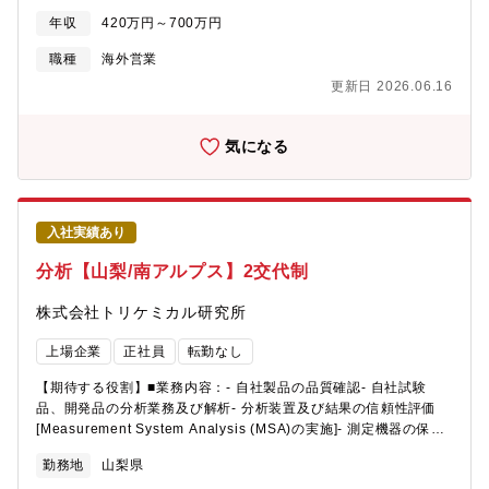
として、製造部門と連携しながらお客様の要望を形にしていく仕
年収
420万円～700万円
事です。■職務内容：・海外顧客への営業活動（直接販売）・海外
顧客との商談・関係構築・海外展示会への参加・海外市場の情報
職種
海外営業
収集・社内製造部門との連携■本ポジションの魅力・海外のお客様
更新日 2026.06.16
と直接やり取りを行い、世界の市場に向けて製品を提案しま
す。・海外からの引き合いが増えており、今後さらに海外市場を
拡大していく段階です。・当社製品は品質や技術力が評価され、
気になる
海外のお客様から多くの問い合わせをいただいています。・海外
展示会や顧客訪問のため、海外出張があります。■働きやすさ：・
UIターンの中途入社者が増加しています。・社風としては、周囲
のへの配慮や顧客志向が高いことが特徴です。・正社員／パート
入社実績あり
／新卒ともに定着率80％以上と、従業員満足度も高くなっていま
す。・定性的な情報もきちんと評価に組み込まれる、納得度高い
分析【山梨/南アルプス】2交代制
評価制度があります。・年間休日122日／土日祝休み／残業月平均
12時間…各業務に要した時間を見える化し、効率よく業務が進め
株式会社トリケミカル研究所
られるようフォローします。
上場企業
正社員
転勤なし
【期待する役割】■業務内容：- 自社製品の品質確認- 自社試験
品、開発品の分析業務及び解析- 分析装置及び結果の信頼性評価
[Measurement System Analysis (MSA)の実施]- 測定機器の保
守、メンテナンス及び立ち上げ- ISO9001, 14001, 45001の維
勤務地
山梨県
持、順守ガスの半導体用化学製品を取り扱っています。「使用す