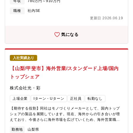
年収
780万円～910万円
ベンダーマネジメントが中心的な業務となります。・基幹システ
ムの企画・要件定義・導入・運用保守・関連会社のITシステム企
職種
社内SE
画・開発・運用保守(ゴルフ事業:16社、ホテル事業:17社、スキー
更新日 2026.06.19
場2社)・工場スマート化や店舗DX推進や関連会社を含む基幹シス
テムの導入・リプレースなど、多岐にわたるプロジェクトに関わ
ることができます。■システム例顧客管理・ECシステム・顧客対
気になる
応システム人事・勤怠・給与・経理管理システムグループ会社向
けシステム（顧客管理・宿泊・ゴルフ場）■入社後横浜勤務の場
合：研修期間として入社後1～２か月程度は事業理解・現場理解を
深めて頂くため山梨本社へ勤務頂きます。その後は約週1回のペー
入社実績あり
スで山梨本社へ来ていただきます。（宿泊を伴う）※現行会議体
の影響で月～火が多い■魅力ポイント・幅広い業務・PJTに関わる
【山梨/甲斐市】海外営業/スタンダード上場/国内
ことができるため、今まで培ったスキルを生かせる場がありま
トップシェア
す・会社としてIT分野への投資を決定、予算感・規模感の大きな
仕事に携わることができます・大きなPJTのメインメンバーとして
株式会社光・彩
実行力・推進力が発揮でき求められる業務となります。【部門構
成】・EC・CRMシステム課（メンバー6名）・人事財務GP会社
上場企業
Iターン・Uターン
正社員
転勤なし
向けシステム課（メンバー6名）※配属部門・PJTは適性・能力・
本人希望を考慮した上で配属を予定しております。【シャトレー
【期待する役割】同社はモノづくりメーカーとして、国内トップ
ゼのここがいい】◎世界1000店舗以上の安定基盤◎業種未経験歓
シェアの製品を展開しています。現在、海外からの引き合いが増
迎◎各種手当・休暇制度充実◎4年連続で基本給与アップを実現
えており、今後さらに海外市場を広げていくため、海外営業職を
◎4年連続年間休日数UP◎社員寮または住宅補助制度あり（引っ
募集します。海外のお客様と直接コミュニケーションを取りなが
越し手当あり）
勤務地
山梨県
ら、製品の提案や市場開拓を行っていただきます。メーカー営業