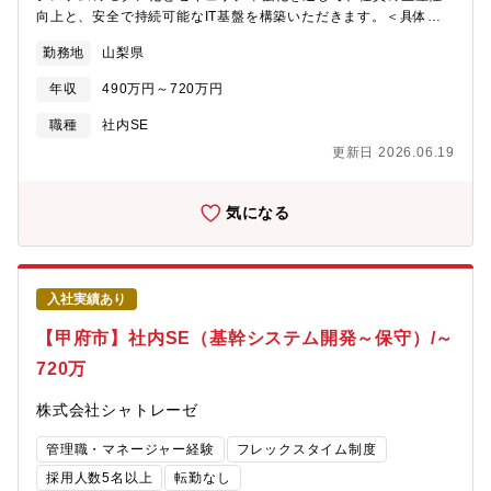
向上と、安全で持続可能なIT基盤を構築いただきます。＜具体的
には＞1.シャトレーゼにおける菓子製造販売事業を支えるITインフ
勤務地
山梨県
ラの企画・導入・保守 -社内コミュニケーションシステム
(Mail/Schedule/TV会議/文書共有/社内連絡先/受付管理システムな
年収
490万円～720万円
ど)の企画/導入/運用管理 -社内ポータルの企画・構築・運用 -社
給デバイス(PC/iPhone/iPad 計 約2,000台)の企画/導入/運用管
職種
社内SE
理 -社内ヘルプデスクの運用管理（問い合わせ件数／月間約300件
更新日 2026.06.19
程） -サーバー(50台)/ネットワーク(40拠点)の企画/導入/運用管
理2.関連会社(ゴルフ事業:16社、ホテル事業:17社、スキー場2社)
のITインフラ企画支援 -利用システムの標準化/共通化(ガバナン
気になる
ス強化)3.グループ会社全体のITセキュリティ維持向上（将来的
に） -セキュリティポリシーの再構築 -セキュリティ強化策の企
画/導入/運用管理実際に各ITソリューションの管理画面などを操作
しながらの業務も含まれますが、日々の運用は、常駐するITベン
入社実績あり
ダー各社の力を借りる形で推進します。（既存で依頼してるITベ
ンダーあり）社員は、システム化の企画提案、導入時のプロジェ
【甲府市】社内SE（基幹システム開発～保守）/～
クトマネージメント、日常業務でのベンダーマネジメントが中心
720万
的な業務となります【部門構成】配属部署：HD管理本部 情報シ
ステム部部署構成：30名業務一例：・シャトレーゼにおける菓子
株式会社シャトレーゼ
製造販売事業を支えるインフラ企画・開発・運用保守（12名）・
関連会社(ゴルフ事業:16社、ホテル事業:17社、スキー場2社)のIT
管理職・マネージャー経験
フレックスタイム制度
システム企画・開発・運用保守（4名）・通常運用時のシステム保
守（6名）【シャトレーゼのここがいい】◎世界1000店舗以上の
採用人数5名以上
転勤なし