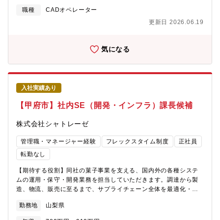
ことができます。■モノづくりを支える技術職：金型や設備は製品
職種
CADオペレーター
の品質を左右する重要な要素です。技術者として現場の課題解決
更新日 2026.06.19
を担う役割です。■技術者同士で学べる環境：経験豊富な技術者が
在籍しており、技術を共有しながらモノづくりを進めています。
★従業員定着率80％…各業務に要した時間を見える化し、効率よ
気になる
く業務が進められるようフォロー。また定性的な情報もきちんと
評価に組み込まれる、納得度高い評価制度です。【働きやすさ】
■UIターンの中途入社者が増加しています ■社風としては、周囲の
への配慮や顧客志向が高いことが特徴です。■年間休日120日以上/
入社実績あり
土日祝休み/残業少なめ【同社について】■《東証スタンダード上
場企業》自己資本率60%以上を維持。創業60年以上の歴史とノウ
【甲府市】社内SE（開発・インフラ）課長候補
ハウを誇るジュエリーメーカー。盤石な経営基盤をもとに、ジュ
エリーパーツ・ジュエリー事業を展開し、貴金属アクセサリーの
株式会社シャトレーゼ
製造・販売を手掛けています。■ジュエリーパーツにおいて、国内
トップクラスのシェアを誇ります。独自の生産技術で、企画から
管理職・マネージャー経験
フレックスタイム制度
正社員
製造・完成まで、一貫した体制を完備。細部にまでこだわり抜い
転勤なし
た、高品質のジュエリーを提供しています。■全てのお客様に
「Quality(品質)とQualia(質感)」をお届けすることを目指して、
【期待する役割】同社の菓子事業を支える、国内外の各種システ
独創的でストーリーのあるジュエリー、高機能で安全性の高いパ
ムの運用・保守・開発業務を担当していただきます。調達から製
ーツを考案しています。■今後は、自社ブランドの確立や海外への
造、物流、販売に至るまで、サプライチェーン全体を最適化・効
本格進出など、様々な大型プロジェクトを推進していきます。
率化するためののSCM管理システムから人事・財務、関連会社の
勤務地
山梨県
システムを取扱います＜具体的には＞・各種システムの企画提
案、開発のプロジェクトマネージメント、日常業務でのチーム・