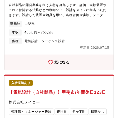
自社製品の開発業務を担う人材を募集します。評価・実験装置や
これに付随する治具などの制御ソフト設計をメインに担当いただ
きます。設計した装置や治具を用い、各種評価や実験、データ取
得・整理や分析を行いレポート作成を行います。共同開発先での
勤務地
山梨県
作業の他、装置製品の打ち合わせや現地据付、営業補助(展示会、
技術説明)のため、出張(国内)業務もあります。(数日～1週間、長
年収
400万円～750万円
くても１か月間程度)【募集背景】■今後の受注増大にも対応出来
るよう、装置開発部門のパワーアップを図る為の募集です。【組
職種
電気設計・シーケンス設計
織構成】■6名（6０代1名 ５０代1名 4０代2名 3０代1名 ２
更新日 2026.07.15
０代1名）
気になる
入社実績あり
【電気設計（自社製品）】甲斐市/年間休日123日
株式会社メイコー
管理職・マネージャー経験
正社員
学歴不問
転勤なし