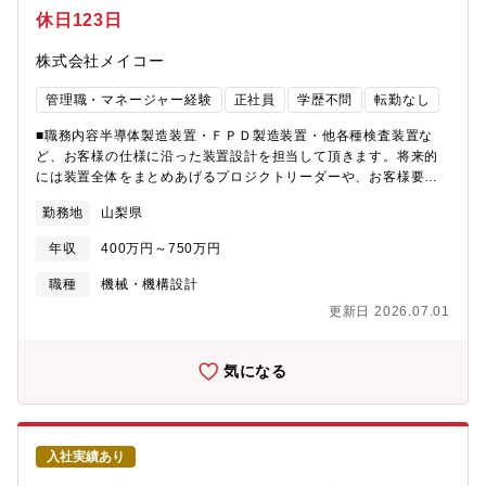
休日123日
株式会社メイコー
管理職・マネージャー経験
正社員
学歴不問
転勤なし
■職務内容半導体製造装置・ＦＰＤ製造装置・他各種検査装置な
ど、お客様の仕様に沿った装置設計を担当して頂きます。将来的
には装置全体をまとめあげるプロジクトリーダーや、お客様要求
を満たす新規提案型装置の構想設計を担える方を求めています。
勤務地
山梨県
受注案件ごとにプロジェクトチームを組み、主担当または副担当
として設計・検図・納期管理などを行っていただきます。1チーム
年収
400万円～750万円
あたり7～8名で構成され、1チーム1案件を基本的には担当いただ
きます。案件の期間は設計から組み立てまでで約1年ほどとなりま
職種
機械・機構設計
す。同社では多彩な業界・業種の設計を経験することができ、機
更新日 2026.07.01
械設計技術者としての幅を広げ活躍することができます。■具体的
内容装置仕様書及び装置構想図に基づく詳細機械設計３Ｄ－ＣＡ
Ｄ（Creo Elements/Direct Modeling）によるモデリング、構造
気になる
検討、解析、購入品選定、製図、等■設計例半導体製造装置、ＦＰ
Ｄ関連装置、真空関連装置、検査装置、洗浄装置、ウェブ搬送装
置（ＲｔｏＲ）、自動搬送装置、各種自動機等■組織構成設計部29
名機械設計職14名（６０代１名 ５０代2名 ４０代４名 ３０
入社実績あり
代 ２０代７名）■入社後の教育体制現場社員のOJTを予定してお