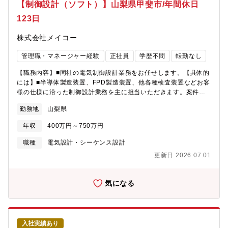
ります。入社後はチームメンバーのフォローがあり、約半年で顧
【制御設計（ソフト）】山梨県甲斐市/年間休日
客を担当いただきます。
123日
株式会社メイコー
管理職・マネージャー経験
正社員
学歴不問
転勤なし
【職務内容】■同社の電気制御設計業務をお任せします。【具体的
には】■半導体製造装置、FPD製造装置、他各種検査装置などお客
様の仕様に沿った制御設計業務を主に担当いただきます。案件ご
とにプロジェクトチームを組み、主担当または副担当として設
勤務地
山梨県
計、検図、納期管理等を行っていただきます。【募集背景】■今後
の受注増大にも対応出来るよう、装置設計部門のパワーアップを
年収
400万円～750万円
図る為の募集です。【組織構成】■1４名（５０代５名 ３０代３
名 ２０代６名）
職種
電気設計・シーケンス設計
更新日 2026.07.01
気になる
入社実績あり