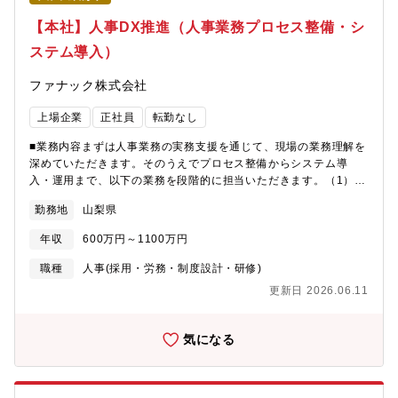
量子センター直下へ配属（★）●量子センター：2名（うち 1名セ
ンター長）★L●デバイスグループ：光学製品（波長変換モジュー
【本社】人事DX推進（人事業務プロセス整備・シ
ル、導波路デバイス等）の開発/製造…7名（うち 2名兼務）L●モ
ステム導入）
ジュールグループ：量子関連製品の開発/製造…2名【同社につい
て】携帯電話やパソコンに欠かせない半導体の検査装置や、がん
ファナック株式会社
の診断に使うPET（陽電子放射断層撮影）装置に不可欠な光学単
結晶と呼ばれる素材があり、そのトップメーカーが同社です。半
上場企業
正社員
転勤なし
導体検査装置向けでの世界シェアは95％に達するグロース市場上
場企業です。
■業務内容まずは人事業務の実務支援を通じて、現場の業務理解を
深めていただきます。そのうえでプロセス整備からシステム導
入・運用まで、以下の業務を段階的に担当いただきます。（1）
業務オペレーションの再設計・最適化・現状業務の把握と課題抽
勤務地
山梨県
出・業務フローの再構築・標準化・関係部署との連携による業務
改善（2） 人事関連システムの導入・運用支援・本部内全システ
年収
600万円～1100万円
ムの把握・課題整理・業務要件の整理・プロセス設計・要望ヒア
リング・要件定義・ベンダー調整・社内検証・運用支援■この仕事
職種
人事(採用・労務・制度設計・研修)
のやりがい・魅力（1）人事業務の変革期に携われる仕組みづくり
更新日 2026.06.11
から関われるポジションです。（2）企業規模のある環境で“ゼロ
からつくる”経験ができる制度や業務の建付けを一から整える希少
な機会です。（3）DX推進に貢献できる業務とシステムの橋渡し
気になる
役として、社員の働きやすさを支える重要な役割を担います。■働
き方について都心に近く、自然豊かである山梨県。世界最先端の
技術を学べる研究・開発環境があり、通勤時間は都内に比べて短