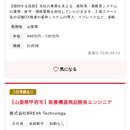
安定基盤◎業種未経験歓迎◎各種手当・休暇制度充実◎4年連続で
【期待する役割】当社の事業を支える、基幹系・業務系システム
基本給与アップを実現◎4年連続年間休日数UP◎社員寮または住
の運用・保守・開発業務を担当していただきます。工場スマート
宅補助制度あり（引っ越し手当あり）
化や店舗DX推進や基幹システムの導入・リプレースなど、多岐に
わたるプロジェクトに関わることができます。※開発業務におい
勤務地
山梨県
ては、実装は外部ベンダーが行うため、主に要件定義・仕様設
計・進捗管理・品質確認などの上流工程を担います。現場業務を
年収
490万円～720万円
深く理解し、業務改善の視点でシステムを導くことが求められま
す。＜具体的には＞・各種システムの企画・要件定義・導入・開
職種
社内SE
発・運用保守・スマートファクトリーや店舗DX化に向けたシステ
更新日 2026.06.19
ム開発・推進・調達～製造～出荷までの各種基幹システムの構
築・導入・リプレース推進・各種システムの業務支援（運用状況
のモニタリング・問い合わせ対応・障害対応・改善提案・ユーザ
気になる
ーとベンダーの橋渡し（不具合発生時の原因特定・対応依頼）■主
な業務システム（一例）生産管理システム・物流管理システム・
店舗情報管理システム・顧客管理システム・EC通販システム・受
注予測システム・勤怠管理・給与・会計・経費管理システム・グ
入社実績あり
ループ会社の各種システム（予約管理・ゴルフ場）■入社後の流
れ：横浜配属の場合1～2ヶ月程度山梨本社にて研修を実施その後
【山梨県甲府市】医療機器商品開発エンジニア
も横浜配属の場合は月に1～2回本社会議の為、出張が発生しま
す。◎製造～販売までの一貫した業務知識を現場で学んだ上、部
株式会社BREXA Technology
門配属後はOJTにて複数のプロジェクトを経験していただきま
す。・製造ライン研修・・・現場業務を体験し、事業理解を深め
正社員
未経験可
転勤なし
ます。・店舗研修・・・店舗販売業務で社員との交流を深め、コ