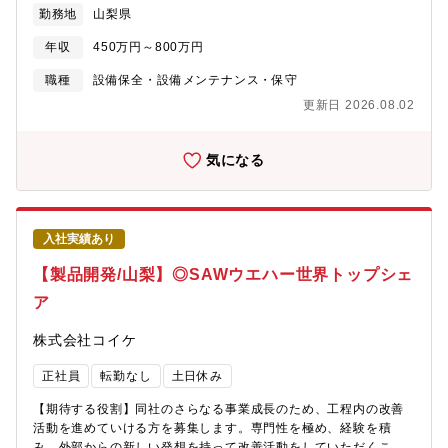
保全・各種法令に則った点検および官公庁への報告・対応・工場
勤務地
山梨県
全体の省エネ提案、活動推進 【企業の業務概要/魅力】■世界的な
SAWウェーハメーカー 2003年に設立。2020年12月にコイケグル
年収
450万円～800万円
ープとなりました。（オリックス社投資先） スマートフォンやタ
ブレット端末に代表される多機能端末に搭載されている電子デバ
職種
設備保全・設備メンテナンス・保守
イスの基盤である「SAWウエーハ」が主力事業です。本社工場に
更新日 2026.08.02
て原料から製品までを一貫して生産しており、国内外の大手電子
デバイスメーカーを主要顧客とした事業基盤を有する世界的な
SAWウエーハメーカーです。同社は、半導体メーカーを中心に大
気になる
手企業からウエハー接合や研磨開発を受託し、卓越した接合・研
磨技術力を背景に売上は伸長しています。 2020年に山梨県「山梨
えるみん認定企業」に認定、2022年には経済産業省認定「グロー
バルニッチトップ企業100選」に選定されております。ニッチな領
入社実績あり
域で世界トップシェアを誇る山梨県を代表する企業です。 ■市場
から求められる高精度・高品質化に順次に対応 単結晶の育成から
【製品開発/山梨】◎SAWウエハー世界トップシェ
最終製品まで社内で一貫生産し、情報技術の進化に伴い市場から
ア
求められる高精度・高品質化に応えるため、地元山梨に根差した
歴史ある水晶加工の技術を礎とし、常に品質を第一に考え、生産
株式会社コイケ
技術・品質管理の向上と安定供給に努めております。 【募集背
景】新規事業拡大に向けた増員募集です。
正社員
転勤なし
土日休み
【期待する役割】同社のさらなる事業成長のため、工程内の改善
活動を進めていける方を募集します。専門性を極め、経験を積
み、外部からの新しい発想を持って改善活動をしていただくこと