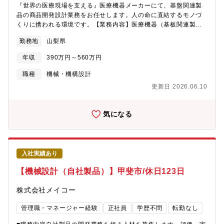
ミュニケーション能力を身に着ける。■一日の流れ：出勤 → シス
『世界の医療現場を支える』医療機器メーカーにて、基盤関連製
テム運用状況のチェック → 問い合わせの確認 → 各担当業務の確
品の商品開発設計業務をお任せします。人の命に直結するモノづ
認・推進・打合せ等【配属先一例】・生産・物流システム・
くりに携われる環境です。【業務内容】医療機器（基板関連製
EC/CRMシステム・海外システム・バックオフィス・グループシ
品）における商品開発設計業務および付随業務・基板関連製品の
勤務地
山梨県
ステム ※配属部門・PJTは適性・能力・本人希望を考慮した上で
設計業務・商品開発に伴う評価・検証業務・関係部門との仕様調
配属を予定しております。【シャトレーゼのここがいい】◎世界
整、技術検討・設計資料、技術ドキュメントの作成・その他、商
年収
390万円～560万円
1000店舗以上の安定基盤◎業種未経験歓迎◎各種手当・休暇制度
品開発に付随する業務【身につくスキル】・医療機器分野での商
充実◎4年連続で基本給与アップを実現◎4年連続年間休日数UP◎
品開発・設計経験・高い品質・安全基準に基づく設計スキル
職種
機械・機構設計
社員寮または住宅補助制度あり（引っ越し手当あり）
【PR】・人の命を支える医療分野で、社会貢献性の高いモノづく
更新日 2026.06.10
りに携われます。・開発上流から関われるため、エンジニアとし
ての専門性を高められる環境です。【機械系・電気系・その他ツ
ール】SolidWorks
気になる
入社実績あり
【機械設計（自社製品）】甲斐市/休日123日
株式会社メイコー
管理職・マネージャー経験
正社員
学歴不問
転勤なし