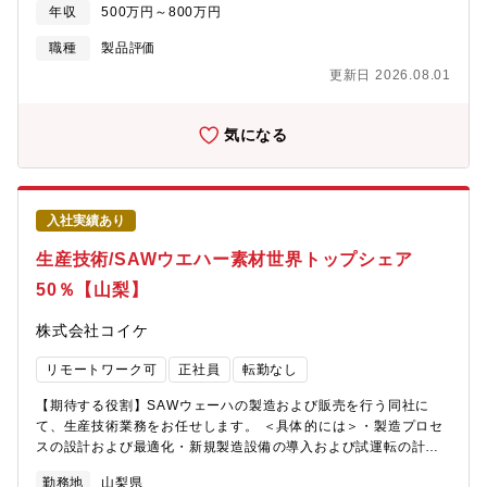
る分析機器」GC-TCD, GC-PDD, FT-IR, CRDS■業務の流れ：製
年収
500万円～800万円
造、開発担当者より｢分析依頼書｣受領後、測定スケジュールの策
定をします。スケジュールに従い、測定を実施後、報告書を作成
職種
製品評価
します。【働き方につきまして】2交代制勤務①08：30～20：
更新日 2026.08.01
30②20：30～08：30「日勤／日勤／休み／休み／夜勤／夜勤／
休み／休み」の８日サイクル
気になる
入社実績あり
生産技術/SAWウエハー素材世界トップシェア
50％【山梨】
株式会社コイケ
リモートワーク可
正社員
転勤なし
【期待する役割】SAWウェーハの製造および販売を行う同社に
て、生産技術業務をお任せします。 ＜具体的には＞・製造プロセ
スの設計および最適化・新規製造設備の導入および試運転の計画
と実施・生産性向上とコスト削減・新製品の試作および量産移行
勤務地
山梨県