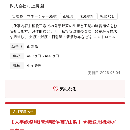
るプロジェクトへ参画できます。【シャトレーゼのここがいい】
株式会社村上農園
◎世界1000店舗以上の安定基盤◎業種未経験歓迎◎各種手当・休
暇制度充実◎4年連続で基本給与アップを実現◎4年連続年間休日
管理職・マネージャー経験
正社員
未経験可
転勤なし
数UP◎社員寮または住宅補助制度あり（引っ越し手当あり）
【仕事内容】植物工場での発芽野菜の生産と工場の運営補佐をお
任せします。具体的には、1) 栽培管理種の管理・発芽から育成
を担当し、 温度・湿度・日射量・養液散布などを コントロールし
ながら 発芽野菜を育てます。苗の状態に合わせて水やりや換気を
勤務地
山梨県
調整し、 品質基準に合う製品を作ります。2）包装管理予冷した
野菜を出荷基準を満たすように 包装・梱包作業をパートスタッフ
年収
400万円～600万円
に 指示を出しながら管理します。作業工程の進行管理や生産効率
管理、 製品の品質チェックも行います。3）その他生産計画の作
職種
生産管理
成や設備・資材の管理、 衛生・安全の維持など 生産拠点運営を支
更新日 2026.06.04
える幅広い業務を担当します。【仕事のやりがい】健康効果の高
い発芽野菜の普及・拡大を通じて 健康長寿社会の実現に貢献でき
る仕事です。自分の創意工夫で会社に貢献でき、品質・コスト・
気になる
納期における見える化された指標で評価され、成果に応じて収入
増加が見込めます！チーム全体が気持ちよく働ける環境づくり
も、栽培チームの大切な役割です。【異業界・異職種から入社し
た仲間たち】人材派遣：営業管理職／水産加工品販売：店舗管理
入社実績あり
職／製造メーカー：品質管理電気設備工事：施工管理／医薬・医
療機器商社：営業管理職 などさまざまな業界出身の先輩が活躍
【人事総務職(管理職候補)/山梨】★搬送用機器メ
中です！※知識や経験よりも観察・記録・考察での品質向上が重