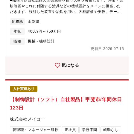
■職務内容自社製品の開発業務を担う人材を募集します。評価・実
験装置やこれに付随する治具などの機械設計をメインに担当いた
だきます。設計した装置や治具を用い、各種評価や実験、データ
取得・整理や分析を行いレポート作成を行います。共同開発先で
勤務地
山梨県
の作業の他、装置製品の打ち合わせや現地据付、営業補助(展示
会、技術説明)のため、出張(国内)業務もあります。(数日～1週
年収
400万円～750万円
間、長くても１か月間程度)■具体的内容装置仕様書及び装置構想
図に基づく詳細機械設計、検証部品設計および実機検証、ジグ製
職種
機械・機構設計
作３Ｄ－ＣＡＤ（Creo Elements/Direct Modeling）によるモデ
更新日 2026.07.15
リング、構造検討、解析、購入品選定、製図、等【募集背景】■今
後の受注増大にも対応出来るよう、装置開発部門のパワーアップ
を図る為の募集です。■設計例半導体製造装置、ＦＰＤ関連装置、
気になる
真空関連装置、検査装置、洗浄装置、ウェブ搬送装置（Ｒｔｏ
Ｒ）、自動搬送装置、各種自動機等【組織構成】■6名（6０代1
名 ５０代1名 4０代2名 3０代1名 ２０代1名）■入社後の教
育体制現場社員のOJTを予定しております。入社後はチームメン
入社実績あり
バーのフォローがあり、約半年で顧客を担当いただきます。
【制御設計（ソフト）自社製品】甲斐市/年間休日
123日
株式会社メイコー
管理職・マネージャー経験
正社員
学歴不問
転勤なし