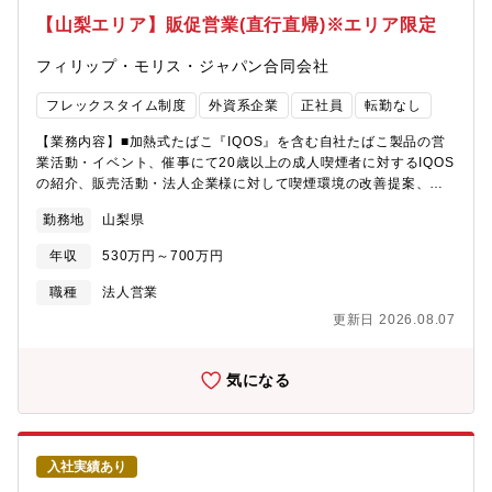
を構想段階から市場投入、成長軌道への移行まで一貫して推進す
【山梨エリア】販促営業(直行直帰)※エリア限定
る事業責任者です。商品開発、ブランド設計、販売戦略、国内外
の販路開拓、組織づくりまで、事業全体を自ら設計し、実行でき
フィリップ・モリス・ジャパン合同会社
る方を求めています。
フレックスタイム制度
外資系企業
正社員
転勤なし
【業務内容】■加熱式たばこ『IQOS』を含む自社たばこ製品の営
業活動・イベント、催事にて20歳以上の成人喫煙者に対するIQOS
の紹介、販売活動・法人企業様に対して喫煙環境の改善提案、セ
ミナーの案内・コンビニ/スーパーに対する自社新製品の案内、売
勤務地
山梨県
り場改善提案、プロモーション活動の周知【残業時間】月20H以
内【魅力】★フレックスタイム制/1人1台社有車付与/直行直帰型営
年収
530万円～700万円
業です！ライフイベントや家庭事情に合わせて、時間管理が比較
的にしやすいです。★営業として個人で動く事がメインですが、
職種
法人営業
チーム内での情報共有等で密に相談連携しながら、より良い顧客
更新日 2026.08.07
への提案を図っています！
気になる
入社実績あり