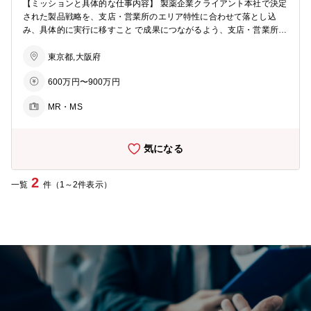
【ミッションと具体的な仕事内容】 製薬企業クライアント本社で決定
された製品戦略を、支店・営業所のエリア特性に合わせて落とし込
み、具体的に実行に移すこと で成果につながるよう、支店・営業所の
マネジメント層とMRをサポートします。 【具体的な業務内容】 ■担
当エリアのエリアマーケティング（ビジネスフレームワークを用い
東京都,大阪府
て、自社製品の優位性・劣位性の原因を明確にする） ■本社で決定さ
600万円〜900万円
れた製品戦略と、エリアマーケティングで得られた結果をもとに、売
り上げを最大化する戦術の立案 ■立案した戦術を支店・営業所のマネ
MR・MS
ジメント層とMRに説明と実行計画への落とし込み ■実行計画のKPI・
マイルストーンを設定し、PDCAを回せるしくみを確立 ■MRとのOJT
（主に同行）を通じたトレーニングにより、パフォーマンスの最大化
気になる
■上記を通じて、販売目標の達成に導く
2
一覧
件（1～2件表示）