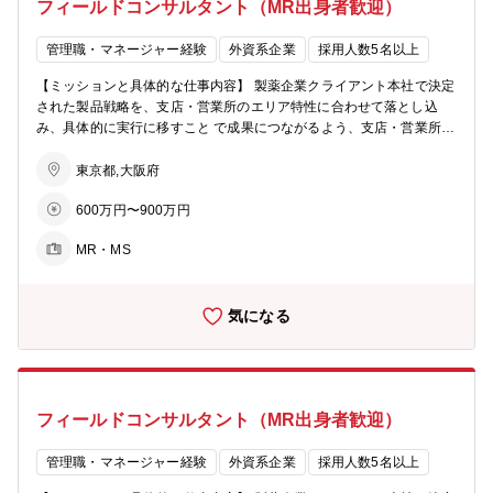
フィールドコンサルタント（MR出身者歓迎）
管理職・マネージャー経験
外資系企業
採用人数5名以上
【ミッションと具体的な仕事内容】 製薬企業クライアント本社で決定
された製品戦略を、支店・営業所のエリア特性に合わせて落とし込
み、具体的に実行に移すこと で成果につながるよう、支店・営業所の
マネジメント層とMRをサポートします。 【具体的な業務内容】 ■担
当エリアのエリアマーケティング（ビジネスフレームワークを用い
東京都,大阪府
て、自社製品の優位性・劣位性の原因を明確にする） ■本社で決定さ
600万円〜900万円
れた製品戦略と、エリアマーケティングで得られた結果をもとに、売
り上げを最大化する戦術の立案 ■立案した戦術を支店・営業所のマネ
MR・MS
ジメント層とMRに説明と実行計画への落とし込み ■実行計画のKPI・
マイルストーンを設定し、PDCAを回せるしくみを確立 ■MRとのOJT
（主に同行）を通じたトレーニングにより、パフォーマンスの最大化
気になる
■上記を通じて、販売目標の達成に導く
フィールドコンサルタント（MR出身者歓迎）
管理職・マネージャー経験
外資系企業
採用人数5名以上