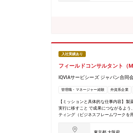
入社実績あり
フィールドコンサルタント（M
IQVIAサービシーズ ジャパン合同
管理職・マネージャー経験
外資系企業
【ミッションと具体的な仕事内容】製
実行に移すこと で成果につながるよう
ティング（ビジネスフレームワークを用
グで得られた結果をもとに、売り上げを
み■実行計画のKPI・マイルストーンを
東京都 大阪府