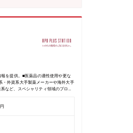
情報を提供。■医薬品の適性使用や更な
系・外資系大手製薬メーカーや海外大手
経系など、スペシャリティ領域のプロジ
体制■製薬メーカー出身者を中心とした
あり）・APS STUDY PLUS for
万円
ILL CAMP（MRとして必要なスキル
ア形成が可能です。