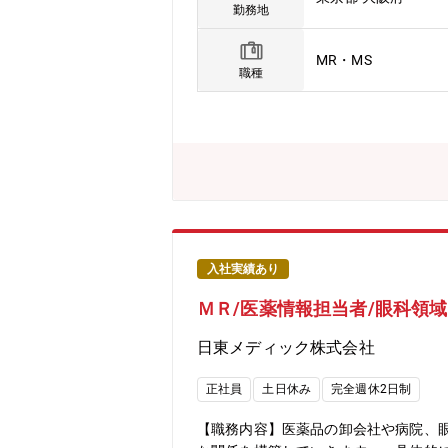
の最大化 ■上記を通じて、販売目標の
勤務地
MR・MS
職種
入社実績あり
ＭＲ/医薬情報担当者/眼科領
日東メディック株式会社
正社員
土日休み
完全週休2日制
【職務内容】医薬品の卸会社や病院、