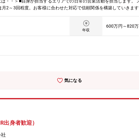
は・・＞■自身が担当するエリアでの日常の営業活動を担当します。 
は月2～3回程度。お客様に合わせた対応で信頼関係を構築していきま
担当エリアの会議を月1回行います。※営業車の貸与あり、原則直行/
600万円～820
年収
気になる
R出身者歓迎）
会社