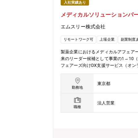
入社実績あり
メディカルソリューションパー
エムスリー株式会社
リモートワーク可
上場企業
副業制度
製薬企業におけるメディカルアフェアー
来のリーダー候補として事業の1→10
フェアーズ向けDX支援サービス（オン
サービス企画上記業務で得られるお客
発、お客さまへの導入・展開等）■組織
東京都
に幾つかのテーマを推進（例：育成の仕組み作
勤務地
h?v=QCvQT7Rv3d0■メンバーインタビュー：h
法人営業
職種