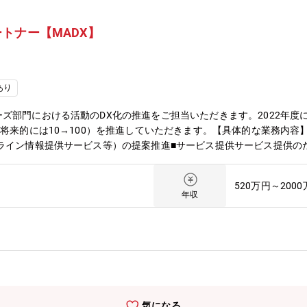
トナー【MADX】
あり
ズ部門における活動のDX化の推進をご担当いただきます。2022年度
（将来的には10→100）を推進していただきます。【具体的な業務内容
ライン情報提供サービス等）の提案推進■サービス提供サービス提供の
さまからの生の声をベースに既存サービスを更に高付加価値化していく
運営事業成長を支えるためのメディカルアフェアーズDXグループその
520万円～200
り、事業詳細モニタリングの仕組み作り）【参考記事】■事業内容：https:/
年収
ttps://www.youtube.com/watch?v=ayMC1SG6Tiw
気になる