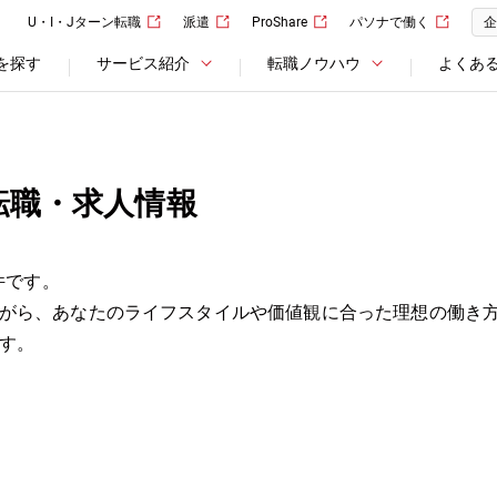
U・I・Jターン転職
派遣
ProShare
パソナで働く
企
を探す
サービス紹介
転職ノウハウ
よくあ
転職・求人情報
件です。
がら、あなたのライフスタイルや価値観に合った理想の働き
す。