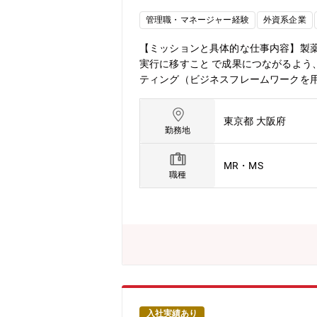
管理職・マネージャー経験
外資系企業
【ミッションと具体的な仕事内容】製
実行に移すこと で成果につながるよう
ティング（ビジネスフレームワークを用
グで得られた結果をもとに、売り上げを
み■実行計画のKPI・マイルストーンを
東京都 大阪府
の最大化 ■上記を通じて、販売目標の
勤務地
MR・MS
職種
入社実績あり