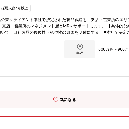
採用人数5名以上
薬企業クライアント本社で決定された製品戦略を、支店・営業所のエリ
、支店・営業所のマネジメント層とMRをサポートします。 【具体的な
いて、自社製品の優位性・劣位性の原因を明確にする） ■本社で決定
最大化する戦術の立案 ■立案した戦術を支店・営業所のマネジメント
設定し、PDCAを回せるしくみを確立 ■MRとのOJT（主に同行）を
600万円～900
達成に導く
年収
気になる