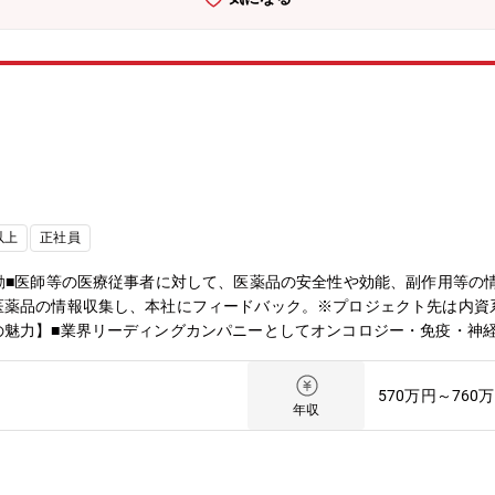
以上
正社員
動■医師等の医療従事者に対して、医薬品の安全性や効能、副作用等の
医薬品の情報収集し、本社にフィードバック。※プロジェクト先は内資
の魅力】■業界リーディングカンパニーとしてオンコロジー・免疫・神
R育成のスペシャリストを揃え、専門知識や働き方等何でも相談できる
COLLEGE（疾患・領域の知識習得：ONC、IMM、CNS専門領域プログラム
570万円～760
ネスコース（医療業界の知識習得也最新情報のアップデート）・APS SK
年収
めとしたクオールホールディングス全体での活躍も視野に入れたキャリ