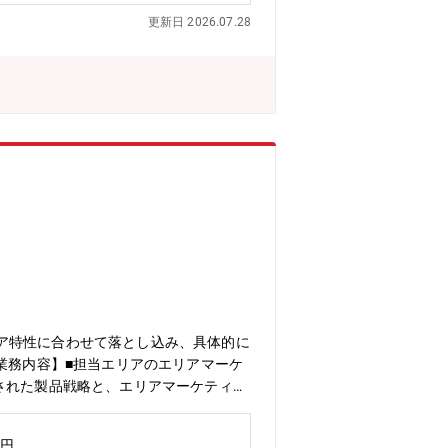
更新日 2026.07.28
ア特性に合わせて落とし込み、具体的に
業務内容】■担当エリアのエリアマーケ
された製品戦略と、エリアマーケティン
層とMRに説明と実行計画への落とし込
通じたトレーニングにより、パフォーマンス
万円