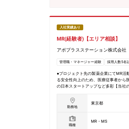
入社実績あり
MR(経験者)【エリア相談】
アポプラスステーション株式会社
管理職・マネージャー経験
採用人数5名
●プロジェクト先の製薬企業にてMR活
る安全性向上のため、医療従事者から
の日本スタートアップなど多彩【当社
ェクト数も豊富■製薬メーカー出身でM
専門領域講師陣による研修制度が充実・APS 
東京都
MR、医療経営士の資格取得支援等のビジ
勤務地
の習得）■将来的にクオール薬局を始
MR・MS
職種