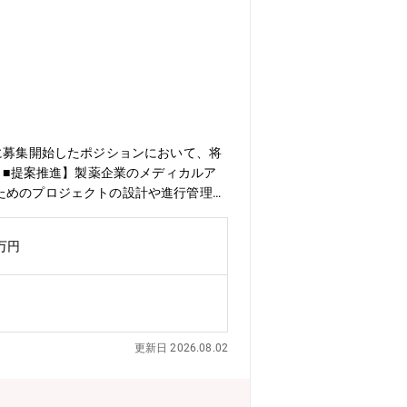
に募集開始したポジションにおいて、将
】■提案推進】製薬企業のメディカルア
ためのプロジェクトの設計や進行管理■
取り組みの推進（エンジニアとの機能開
ものの拡大に向け、シニアリーダーと共
0万円
/www.youtube.com/watc
更新日 2026.08.02