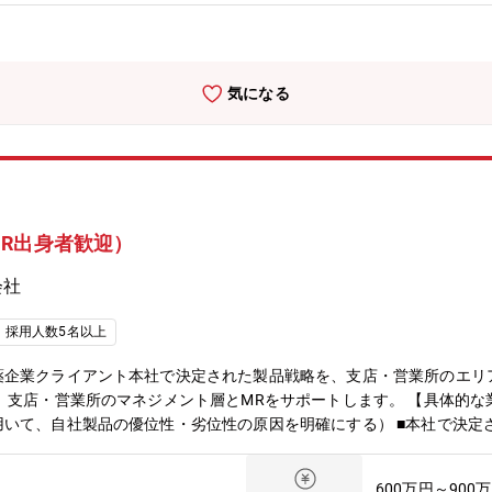
気になる
R出身者歓迎）
会社
採用人数5名以上
薬企業クライアント本社で決定された製品戦略を、支店・営業所のエリ
、支店・営業所のマネジメント層とMRをサポートします。 【具体的な
いて、自社製品の優位性・劣位性の原因を明確にする） ■本社で決定
最大化する戦術の立案 ■立案した戦術を支店・営業所のマネジメント
設定し、PDCAを回せるしくみを確立 ■MRとのOJT（主に同行）を
600万円～900