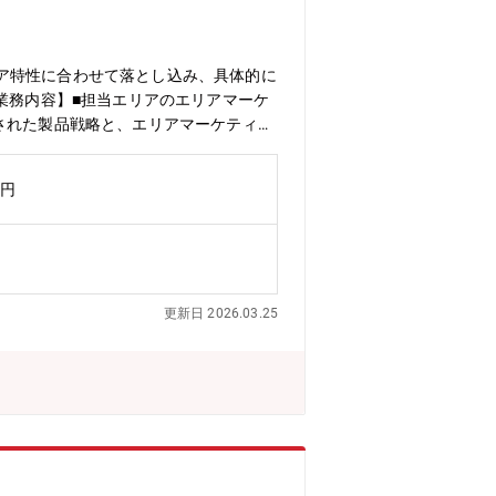
ア特性に合わせて落とし込み、具体的に
業務内容】■担当エリアのエリアマーケ
された製品戦略と、エリアマーケティン
層とMRに説明と実行計画への落とし込
通じたトレーニングにより、パフォーマンス
万円
更新日 2026.03.25