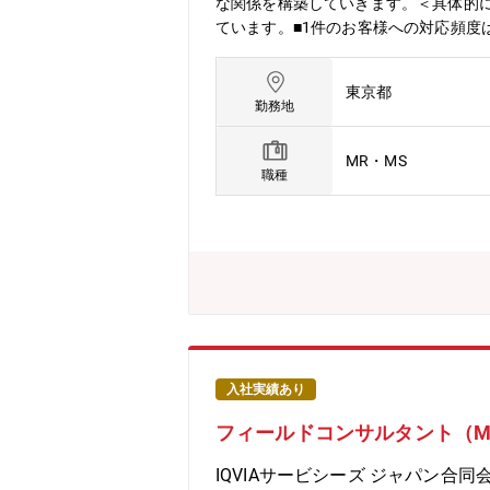
な関係を構築していきます。＜具体的に
ています。■1件のお客様への対応頻度
方は当社の営業スタイルに合います。※
区、北区、中央区等を予定
東京都
勤務地
MR・MS
職種
入社実績あり
フィールドコンサルタント（M
IQVIAサービシーズ ジャパン合同