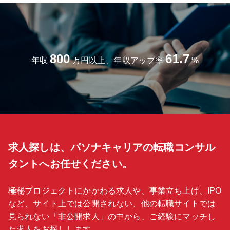
ル・ワイヤレス、ネットワーク・インフラ、車載用インフォテインメ
ントおよび家庭用アプリケーションをターゲットとした組み込みデー
タや信号処理向けに最適化されたコンフィギュラブルなDPUを提供す
る「Tensilica」の製品の引き合いが増えており、現在1名体制から組
織強化のため増員による募集となります。 【配属先】 ICソリューシ
ョン本部 第１技術部 HVSグループ ■部署人数 90人弱 技術：営
800
61.7
業＝7：3 ■年齢層 平均40代後半 ■中途：新卒 5：5 【働き方】 ■在
年収
万円以上、年収アップ率
%
宅 週2日程度可能 ■残業 平均10時間程度 ■出張 月1-2回 ※日帰り
がメインで、宿泊を伴う出張はほぼございません。 エリア 東京・神
奈川・京名阪・九州・東北など ■転勤 無（基本的にはありません) ■
定年 60歳 役職定年：55歳 再雇用：65歳まで
求人探しは、パソナキャリアの転職コンサル
タントへお任せください。
極秘プロジェクトにかかわる求人や、事業立ち上げ、IPO
など、サイト上では公開されない、他の転職サイトでは
見られない「
非公開求人
」の中から、ご経験にマッチし
た求人をお探しします。