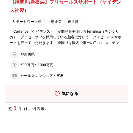
【神奈川/新横浜】プリセールスサポート（ケイデン
ス社製）
リモートワーク可
上場企業
正社員
「Cadence（ケイデンス）」が開発を手掛けるTensilica（テンシリ
カ）・プロセッサIPを採用している顧客に対して、プリセールスサポ
ートを行っていただきます。 ※同社は国内で唯一のTensllica（テンシ
リカ）・プロセッサーIPの販売代理店です。 【具体的な職務内容】 ■
SoC、DSPを設計している顧客にプロセッサIPを採用いただくための
神奈川県
プレゼン、デモ、評価サポート、Q&A対応 ■プロセッサIPを使って実
600万円〜1000万円
行するソフトウェアを開発するSDK環境のプレゼン、デモ、Q&A対応
■プロセッサIPベンダーとのQ&A対応、機能改善リクエスト、定期的
セールスエンジニア・FAE
なミーティング ※顧客からの問合せ状況を踏まえ、メーカー側と英語
によるメールでのやり取りが発生しますが、翻訳ツール等で対応可能
です。 ※Cadence（ケイデンス）社の勉強会等については、日本で
気になる
の開催やオンライン開催が多くなっております。 【主な顧客先】 国
内の半導体設計メーカー、カメラメーカー、事務機器メーカー等のシ
ステムメーカーでSoCDSPを設計している企業 【取扱製品】 Cadenc
1
一覧
件（1～1件表示）
e（ケイデンス）社 ※米国シリコンバレーに本社を構える半導体設計
ソフトウェア及びIPコア分野の企業 ※参考HP※ https://www.innotec
h.co.jp/products/cadence.html 【募集背景】 昨今の半導体需要の高ま
りにより、顧客からの引き合いが増えています。その中でもモバイ