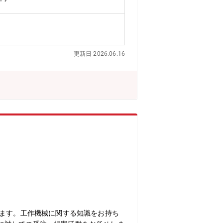
の職責を担えるよう、入社後はまず下記
のプロジェクト進捗、および管理（各部
の業務（先輩社員との同行顧客訪問含
術紹介■新規開拓営業チームと共に、市
・研究機関・団体へアプローチ。展示
更新日 2026.06.16
験でも安心の教育体制製品・半導体製造
しています。先輩社員による各種サポー
ノウハウを学んでいただきます。■チー
ディレクターです。製品知識・技術情報
を積んだのちは、「営業地域と担当顧客
分、益々やりがいを感じることができま
します。工作機械に関する知識をお持ち