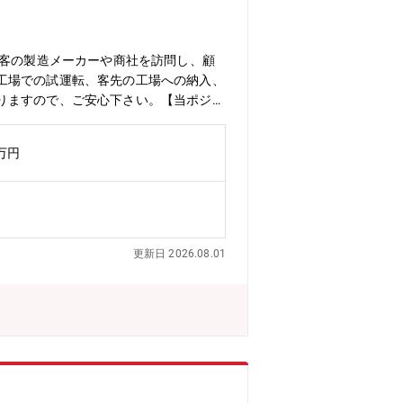
顧客の製造メーカーや商社を訪問し、顧
工場での試運転、客先の工場への納入、
りますので、ご安心下さい。【当ポジシ
い、納品後フォロー）に分かれていま
全なる製造の自働化を目指し、IT技術
0万円
いきます。【企業の業務概要/魅力】■
機械メーカーでは制御装置に他社製品を
で実現が可能。他の工作機械メーカとの
機械。様々な加工を行い、私たちの元に
械業界の世界全体のマーケットは8兆
更新日 2026.08.01
し、一層マーケットの拡大が期待できま
に反映されます。