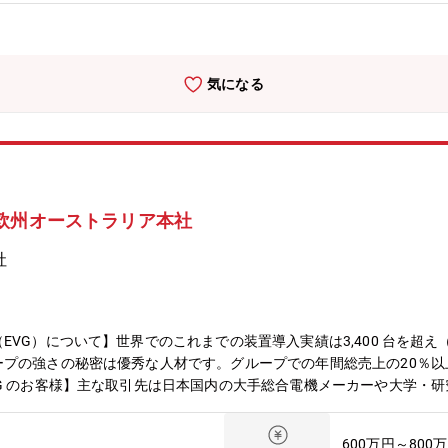
向けに最適化されたコンフィギュラブルなDPUを提供する「Tensil
る募集となります。【配属先】ICソリューション本部 第１技術部 HV
半■中途：新卒 5：5【働き方】■在宅 週2日程度可能■残業 平均10
ん。エリア 東京・神奈川・京名阪・九州・東北など■転勤 無（基本的
気になる
欧州オーストラリア本社
社
G）について】世界でのこれまでの装置導入実績は3,400 台を超え（2
プの強さの秘密は優秀な人材です。グループでの年間総売上の20％以
G のお客様】主な取引先は日本国内の大手総合電機メーカーや大学・研究
いため、マーケットを熟知し顧客ニーズをよく理解した上で、お客様へ
 販売・新規顧客の開拓など戦略的な営業・販売活動・市場調査・展示
600万円～800