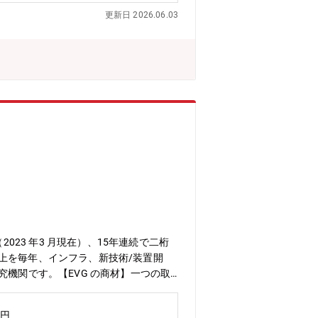
ica」の製品の引き合いが増えており、現
更新日 2026.06.03
Sグループ■部署人数 90人弱 技
時間程度■出張 月1-2回※日帰りがメイ
にはありません)■定年 60歳 役職
023 年3 月現在）、15年連続で二桁
上を毎年、インフラ、新技術/装置開
機関です。【EVG の商材】一つの取
最適なソリューションを提供していま
会出展・個別訪問などによる潜在顧客の
万円