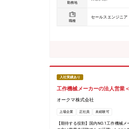
開拓・受注案件管理【入社後のお仕事
勤務地
のようなセールスディレクターのサポ
署（日本オフィス・オーストリア本社
セールスエンジニア・
む）(ア) 新規案件、導入装置の稼働
職種
場・製品別顧客情報を収集。それらを
会・セミナーへの参加によるネットワ
プロセス技術・顧客情報・市場調査な
トは日常的に行われています。営業戦
ム営業について一緒にチーム営業を行
など、先輩社員からたっぷり吸収し、会
を任されること」を目指していただき
す。ご自身が主担当（責任者）として
入社実績あり
工作機械メーカーの法人営業＜
オークマ株式会社
上場企業
正社員
未経験可
【期待する役割】国内NO.1工作機械