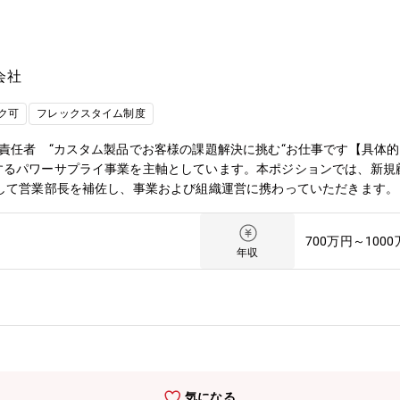
会社
ク可
フレックスタイム制度
責任者 “カスタム製品でお客様の課題解決に挑む“お仕事です【具体
するパワーサプライ事業を主軸としています。本ポジションでは、新規
して営業部長を補佐し、事業および組織運営に携わっていただきます。
および実行管理 ・課員のマネジメント、育成■新規開拓 ・代理店と
提案の実施■既存顧客対応 ・開発案件受注後の推進に向けた社内開発部
700万円～100
収集活動 ・既存顧客の訪問・フォローアップ ・新商品の提案・紹介
年収
して沢山の出会い・チャンス・チャレンジができる。【配属先情報】■
から車載向けを除く電源・電源関連部品の開発・製造・販売事業譲受を
カー
気になる