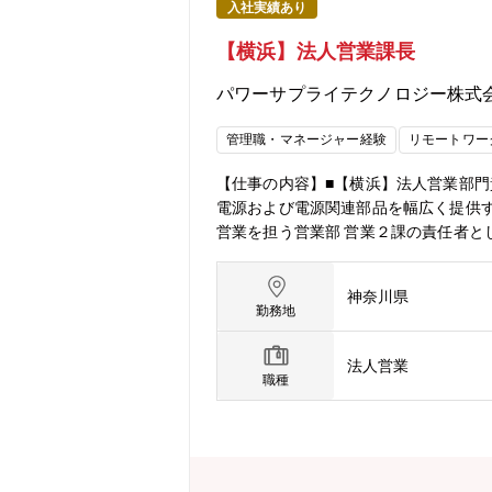
入社実績あり
【横浜】法人営業課長
パワーサプライテクノロジー株式
管理職・マネージャー経験
リモートワー
【仕事の内容】■【横浜】法人営業部門
電源および電源関連部品を幅広く提供
営業を担う営業部 営業２課の責任者と
の目標達成に向けた戦略・戦術の立案
理店と連携した対象顧客への?並びに
神奈川県
量産スタート後の先々の計画等の情報
勤務地
分析【この仕事の魅力】メーカ営業と
業・求人の特色】■パナソニック(株)
法人営業
トップクラスのシェアを誇る電源メー
職種