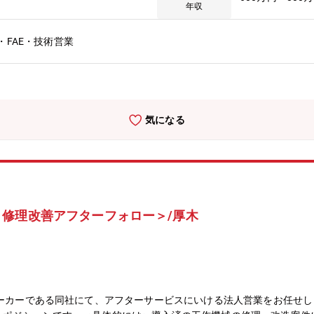
】外出・出張のあるお仕事です。数年後には担当顧客をお任せし、上記
年収
ート業務から始めて営業手法などを覚えていただきます。■受注済案件
含む）との綿密な連携が必要です）■既存顧客との関係維持強化のため
FAE・技術営業
状況、事業計画などを把握するためのヒアリング(イ) 弊社装置紹介、技
基に行動計画策定し、営業活動を行う。テクノロジー部と連携し、大学
ーキング、来場者への後日フォローアップ営業。【その他】■業界未経
どについて、先輩社員やテクノロジー部エンジニアによる勉強会を実施
略の策定、営業プランの立案・実行をしながら営業担当としてあらゆる
気になる
う先輩社員は経験豊富なリージョナルセールスマネージャーやセールス
社の営業活動を支えてください。■目下のゴール / キャリアパス経験
たいと考えております。会社の要となる大事な立場であり、責任が伴う
販売した案件については社内規定により歩合が支払われます。
修理改善アフターフォロー＞/厚木
メーカーである同社にて、アフターサービスにいける法人営業をお任せ