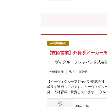
ーゲットとした組み込みデータや信号処理
在1名体制から組織強化のため増員によ
術：営業＝7：3■年齢層 平均40代後
ンで、宿泊を伴う出張はほぼございませ
定年：55歳 再雇用：65歳まで
入社実績あり
【技術営業】外資系メーカー/
イーヴィグループジャパン株式会
外資系企業
英語
正社員
【イーヴィグループジャパン株式会社（EV
成長を達成しています。イーヴィグルー
発、人材育成に投資しています。【EV
引は数千万円から数億円と規模も大き
す。【業務内容】半導体製造関連装置
神奈川県