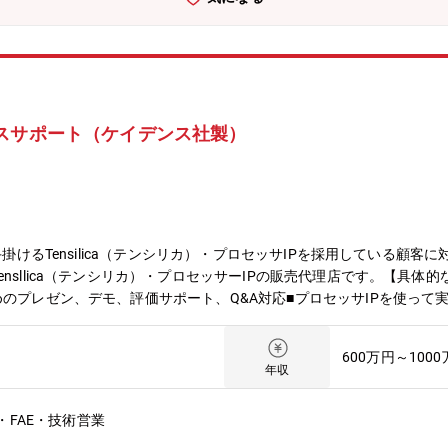
スサポート（ケイデンス社製）
手掛けるTensilica（テンシリカ）・プロセッサIPを採用している顧
sllica（テンシリカ）・プロセッサーIPの販売代理店です。【具体的
めのプレゼン、デモ、評価サポート、Q&A対応■プロセッサIPを使って
セッサIPベンダーとのQ&A対応、機能改善リクエスト、定期的なミー
やり取りが発生しますが、翻訳ツール等で対応可能です。※Cadenc
600万円～100
多くなっております。【主な顧客先】国内の半導体設計メーカー、カメ
年収
る企業【取扱製品】Cadence（ケイデンス）社※米国シリコンバレー
www.innotech.co.jp/products/cadence.html【募集背
FAE・技術営業
イル・ワイヤレス、ネットワーク・インフラ、車載用インフォテインメ