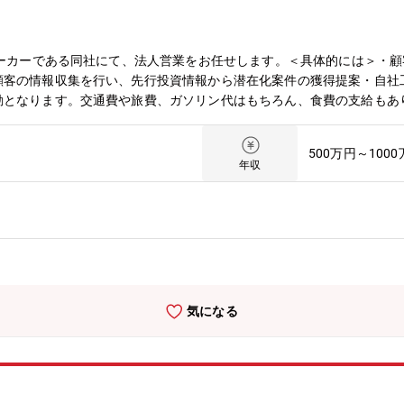
メーカーである同社にて、法人営業をお任せします。＜具体的には＞・
顧客の情報収集を行い、先行投資情報から潜在化案件の獲得提案・自社
動となります。交通費や旅費、ガソリン代はもちろん、食費の支給もあ
受注前（営業同行、見積もり作成）と受注後（社内連携、納品の立ち合
任せし、将来的に受注後もお任せする予定です。工作機械業界は近年完
500万円～100
ョン」を目指しております。同社は様々なソリューション提案を行って
年収
シェアを誇る工作機械メーカーで技術志向が強いと評判です。他の工作
術で開発し続けております。顧客のニーズに合わせた専用仕様を細部ま
スマートフォン、家電、自動車等の様々な製品の製造に欠かせない工作
」である工作機械は、これまで製造業の発展を支えてきました。工作機
業では、工作機械を中心とした自動化・省人化をはかる設備の需要が増
おける必要なスキルを軸に評価を行います。頑張った分だけ昇給や賞与
気になる