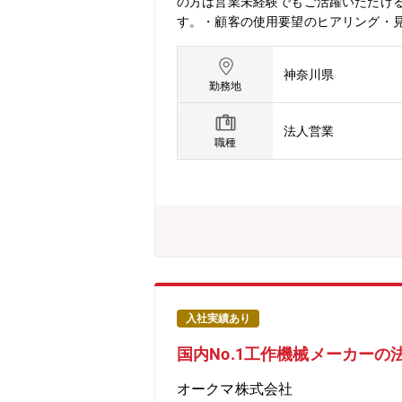
の方は営業未経験でもご活躍いただけ
す。・顧客の使用要望のヒアリング・
伴い、製造の自動化が注目される中で
本営業は、修理改善のアフターフォロ
神奈川県
を誇る工作機械メーカーで技術志向が
勤務地
発し続けております。顧客のニーズに
トフォン、家電、自動車等の様々な製
法人営業
る工作機械は、これまで製造業の発展
職種
工作機械を中心とした自動化・省人化
要なスキルを軸に評価を行います。頑
入社実績あり
国内No.1工作機械メーカー
オークマ株式会社