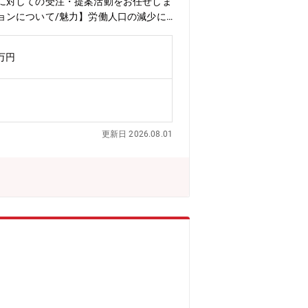
に対しての受注・提案活動をお任せしま
ョンについて/魅力】労働人口の減少に
より長期に高品質な製造ができるよう、
について日本国内トップクラスのシェア
0万円
しておりますが、同社は独自の技術で開
優位性を高めています。■将来性スマー
として届きます。「マザーマシン」であ
後も労働力人口が減少する製造業では、
評価について数字目標、等級における必
更新日 2026.08.01