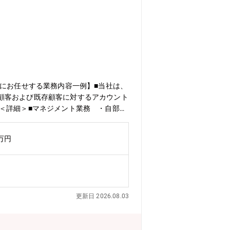
的にお任せする業務内容一例】■当社は、
顧客および既存顧客に対するアカウント
＜詳細＞■マネジメント業務 ・自部門
連携した新規顧客開拓とサポート ・代
門と顧客との間に入っての調整業務 ・
0万円
 ・売上管理と報告 ・市場調査と競合
営業部（部長）ー営業２課（課長）【企
受け誕生した企業■高圧電源市場にて国内
更新日 2026.08.03