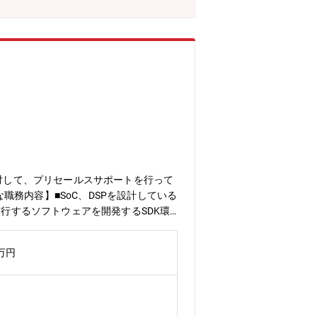
客に対して、プリセールスサポートを行って
な職務内容】■SoC、DSPを設計している
実行するソフトウェアを開発するSDK環
ティング※顧客からの問合せ状況を踏ま
e（ケイデンス）社の勉強会等について
0万円
ラメーカー、事務機器メーカー等のシス
に本社を構える半導体設計ソフトウェア及
景】昨今の半導体需要の高まりにより、顧客からの引き
ントおよび家庭用アプリケーションをタ