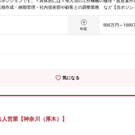
るポジションです。＜具体的には＞導入済の工作機械の修理・改造案件
見積作成・納期管理・社内技術部や顧客との調整業務 など【当ポジシ
工作機械の需要はより高まっております。また工作機械は高価なため、
ーに特化しより重要な役割を担います。【企業の業務概要/魅力】■同社
500万円～100
強いと評判です。他の工作機械メーカーでは制御装置に他社製品を使用
年収
合わせた専用仕様を細部まで実現が可能。他の工作機械メーカとの製品
品の製造に欠かせない工作機械。様々な加工を行い、私たちの元に製品
を支えてきました。工作機械業界の世界全体のマーケットは8兆円。今
をはかる設備の需要が増し、一層マーケットの拡大が期待できます。■
張った分だけ昇給や賞与に反映されます。
気になる
の法人営業【神奈川（厚木）】