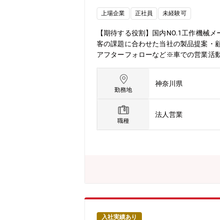
上場企業
正社員
未経験可
【期待する役割】国内NO.1工作機械
客の課題に合わせた当社の製品提案・
アフターフォローなど※車での営業活
ョンについて/魅力】同社の営業は、
す。ご入社後まずは受注前の行程からお
神奈川県
を合わせた「ものづくりDXソリューシ
勤務地
同社について日本国内トップクラスの
使用しておりますが、同社は独自の技
法人営業
製品優位性を高めています。■将来性
職種
製品として届きます。「マザーマシン
円。今後も労働力人口が減少する製造
す。■評価について数字目標、等級に
入社実績あり