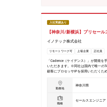
入社実績あり
【神奈川/新横浜】プリセール
イノテック株式会社
リモートワーク可
上場企業
正社員
「Cadence（ケイデンス）」が開発を
いただきます。※同社は国内で唯一のTen
顧客にプロセッサIPを採用いただくた
境のプレゼン、デモ、Q&A対応■プロ
え、メーカー側と英語によるメールでの
神奈川県
は、日本での開催やオンライン開催が
勤務地
テムメーカーでSoCDSPを設計してい
びIPコア分野の企業※参考HP※https://
セールスエンジニア・
合いが増えています。その中でもモバ
職種