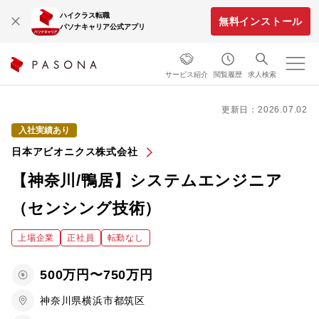
ハイクラス転職
無料インストール
パソナキャリア公式アプリ
サービス紹介
閲覧履歴
求人検索
更新日：2026.07.02
入社実績あり
日本アビオニクス株式会社
【神奈川/鴨居】システムエンジニア
（センシング技術）
上場企業
正社員
転勤なし
500万円〜750万円
神奈川県横浜市都筑区