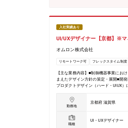
ニアに新たな成長機会も提供し、AIエ
待しています。◆使用する開発言語・ソフト・装
ラ：AWS、Azure■ プロジェクト・タスク管
経験や、進化が著しいAI技術の知見を
きます-開発の現場に存在する過去の組
入社実績あり
し、自社の開発競争力を飛躍的に高め
UI/UXデザイナー【京都】※
ことに貢献できます。② 技術的挑戦と
に挑戦できます。-これらの技術開発を
オムロン株式会社
活用したプロセス革新に取り組まれて
ャリア形成・成長の機会を得ることが
リモートワーク可
フレックスタイム制度
【主な業務内容】■制御機器事業におけ
まえたデザイン方針の策定・展開■開発
プロダクトデザイン（ハード・UIUX
器事業について】■海外比率約70%、グ
な制御を簡単に実現する制御アプリ、
京都府 滋賀県
システム、プログラマブルコントローラ
勤務地
ョンがあります。デザインセンターは
の両面から顧客との信頼を築き、社会
UI・UXデザイナー
り、現在、インハウスデザインとして
職種