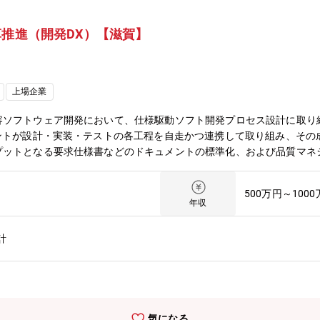
革推進（開発DX）【滋賀】
上場企業
容ソフトウェア開発において、仕様駆動ソフト開発プロセス設計に取り
ントが設計・実装・テストの各工程を自走かつ連携して取り組み、その
プットとなる要求仕様書などのドキュメントの標準化、および品質マネ
ームとして、取り組んでいただく具体的な業務は以下の通りです。この
た仕様駆動ソフト開発のAIエージェント実行基盤の構築② AIエージェ
500万円～100
基盤設計④ 要求仕様書などのインプットドキュメントの標準化⑤ AI
年収
び監査プロセスの設計◆募集背景日本の製造業を始めとするモノづくり
生産性、など深刻な課題に直面しています。我々は、生成AIやシミュ
計
生産性向上を通じて、世界や日本の製造業をより良くしていくことを目
くしていきたい、という想いを持った方を、業界・企業問わず幅広く募
ての期待する成果本職種は、従来のソフトウェア開発プロセスを改善す
プロセスをゼロから設計するポジションです。要求仕様から設計・実装
発の標準プロセスを創り上げることに挑戦いただきます。このプロセス
気になる