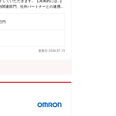
ドしていただきます。【具体的には…】
内関連部門、社外パートナーとの連携立
定（コントローラ、制御との組合せ）・
構がキー要素となる複数のシステム開発
0万円
メカ・機構を中心とした技術スキル獲
ーションコントローラや制御アルゴリズ
状態です。短期的には機構設計・メカ設
リードいただく事を期待しています。ま
客の動向、競合の状況、パートナとの連
更新日 2026.07.15
く事を期待しています。顧客との具体的
来の展開を楽しみながら描いていく事を
新設された部門であり、半導体業界をター
応するための装置の自律的な制御、新た
動化、など大きな革新が求められます。
い状況です。半導体に特化した短期、中
ものも変革が必要とされています。その
募集では、上記の中でも次世代ボンディ
。我々と共に未来の半導体業界を創造す
・チームの業務概要】■SIC 技術
新設部門のため、これまでは顧客ニーズ
進めていきます。【組織のミッション】