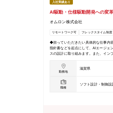
入社実績あり
AI駆動・仕様駆動開発への変
オムロン株式会社
リモートワーク可
フレックスタイム制度
◆担っていただきたい具体的な仕事内
指針書などを起点にして、AIエージェ
スの設計に取り組みます。また、イン
いただきます。プロセス革新を担うチ
ます。① 商品プロジェクト特性に応じ
滋賀県
設計～実装～テストのトレーサビリティ
勤務地
セスの構築⑥ AI開発ガバナンスおよ
足、属人化した開発に起因した低い開発
ソフト設計・制御設
技術を活用し、製造業のお客様の開発
職種
DX」の推進を通じて製造業をより良
いません）。◆具体的な仕事内容に対し
が協働する次世代のソフトウェア開発
構築を通じて、将来のソフトウェア開