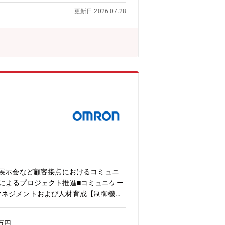
開発者と共有したUX視点が、外観デザ
更新日 2026.07.28
ンディングが確立できている■上記を通
トデザイン課として継続的に成果を生み
して、プロダクトデザインとコミュニケ
発者とUX視点を共有しながら、外観デ
な商品群を束ねた事業ブランディングの
ザインセンターは、商品事業本部の執行
で、社会課題解決に貢献し世の中の変化
が出来る【業界動向と自社事業の特徴】
高い領域において、技術と顧客をプロダク
インに関われる多様な商品群とソリューシ
織の成長フェーズに関われる部門長と連携
き方】■在宅勤務制度あり（原則として週
データ活用の進展を背景に、工場の自動化
大きなシステムとして進化しています。
体の課題解決に貢献しています。また、
、展示会など顧客接点におけるコミュニ
によるプロジェクト推進■コミュニケー
マネジメントおよび人材育成【制御機器
富さを誇る商品群（約20万点）、高度な
ます。■製品例画像センサ、画像処理シ
0万円