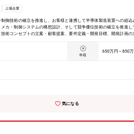
微細化、3D化、地産地消化を事業機会として捉え次の6つの技術領域
上場企業
、③高精度加工制御、④高度検査技術、⑤地上搬送技術、⑥DXデータ
専門性を軸に、開発テーマを技術面からリードしていただきます。特に
ン制御技術の確立を推進し、お客様と連携して半導体製造装置への組込
ローラや制御と組合わせたシステム設計の専門性を活かし、高精度モー
メカ・制御システムの構想設計、そして競争優位技術の確立を推進して
技術コンセプトの立案・顧客提案、要件定義・開発目標、開発計画の立
してコントローラや制御を組合わせたシステム設計）・メカ構想設計、
テーマ全体の進捗・課題・リスク管理・テーマ推進を通じた、開発メン
650万円～850
ムの技術を保有していますが、メカ機構と制御をシステムを構想段階か
年収
構設計・メカ設計の専門性を基にシステム全体を構想し、顧客との対話
す。また、構想設計に留まらず、詳細設計、試作、評価、改善といった
た設計力を磨き、技術者としてのスキルを高めていく事を期待していま
極的に織り込みながら技術を社会実装し、試行錯誤そのものを楽しみつ
す。【募集背景】■セミコンダクタ＆インキュベーションセンタ（以降、S
て事業戦略策定と技術構築を行っています。とりわけ先端半導体領域で
ジ技術確立に向けた高精度加工や熱応力への対応、生産地の地産地消化
気になる
A業界での制御進化を考えると、従来の延長線上での進化では上記の業
れぞれの視点での技術革新や、それに対応するスピードが求められてお
とは一線を画したモノづくりや制御技術革新を成し遂げるべく、新たな
体検査などに求められる高精度ステージシステムの開発をリードするエ
レンジを楽しみ、それをやりがいと感じてくれる方のご参画を【部・チー