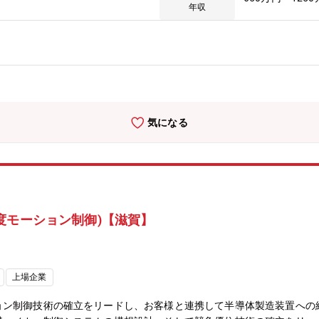
(PLC)、モータ、ロボット など 【募集背景】■オムロンの制御機
年収
①個々の商品力を高めるプロダクトデザインと、②商品群を一貫した形
題の解決に貢献しています。一方で、制御機器事業におけるデザイン機
の過程にあります。これまでのご経験を活かし、制御機器事業における
ただける方を募集しています。【期待する成果】■顧客ニーズや時代の
カタログ、展示会などの顧客接点においてコミュニケーション品質が向
献している■メンバー育成と組織運営が進み、コミュニケーションデザ
業務概要】デザインセンターは、制御機器事業のデザイン機能として、
気になる
います。①プロダクトデザイン課企画・構想段階から関与し、開発者と
貫で担い、商品力を高める②コミュニケーションデザイン課多様な商品
コミュニケーション設計を担い、顧客との信頼を形成する。※デザイン
の貢献力を顧客に伝えるBtoBならではのデザインに挑戦できるセン
（ハード・UIUX）でつなぐ■製造現場に欠かせない機能と使いやす
に、制御機器事業全域のプロダクトデザイン（ハード・UIUX）をリ
度モーション制御)【滋賀】
ロダクトデザイン（ハード・UIUX）を通じた経営への貢献や、その
出社）■平均残業時間：10時間／月【業界動向と自社事業の特徴】■
が急速に進んでいます。センサーやロボット、ソフトウェアなど多くの
の制御機器事業は、幅広い製品ラインナップとセンシング・制御技術を
上場企業
てデザインの力を重視しており、デザイン経営の実践を通じた事業拡大
ョン制御技術の確立をリードし、お客様と連携して半導体製造装置への