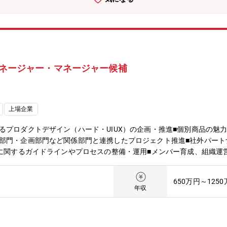
ージェントとエンジニアが一緒に成長していく新たなキャリア像を作り
置/機器等■ 開発環境・使用言語- AI基盤：GitHub Copilot（GP
理- Jira / Redmine / Slack など■ その他- M365◆この仕
活用して、開発スピードと品質を異次元のレベルで両立させる新たなソ
込み開発技術資産を活用させることで、FA分野の商品で求められる性能
ることに貢献できます。それによりお客様の様々な課題解決に貢献でき
マネージャー・マネージャー候補
最先端技術への関与ができます-生成AI、AIエージェント・マルチエー
通じて、ご自身のキャリア開発・スキルアップを図ることができます。③
いる商品群ごとに分かれている多様な経験を持たれたソフト開発エンジ
できます。
上場企業
るプロダクトデザイン（ハード・UIUX）の企画・推進■個別商品の魅
部門・企画部門など関係部門と連携したプロジェクト推進■社外パート
）に関するガイドラインやプロセスの整備・運用■メンバー育成、組織
ローバル約40カ国/地域、150拠点で事業を展開しており、業界随一の
お客様の課題解決を支援するサービスの提供を武器に業界をリードして
650万円～125
 (PLC)、モータ、ロボット など 【募集背景】■オムロンの制御
年収
、①個々の商品力を高めるプロダクトデザインと、②商品群を一貫した
課題の解決に貢献しています。一方で、制御機器事業におけるデザイン
成長の過程にあります。これまでのご経験を活かし、制御機器事業にお