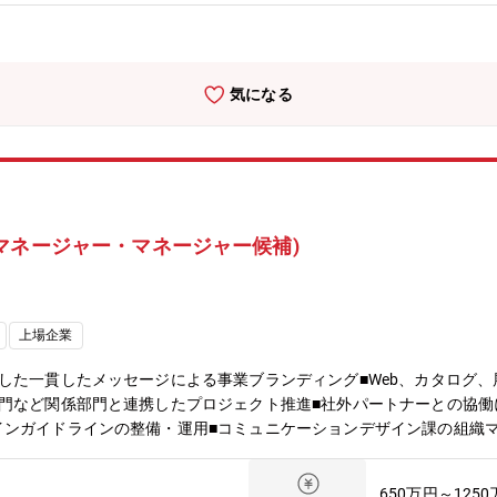
いただける方を募集しています。【期待する成果】■企画・構想段階に
実している■顧客ニーズや時代の変化を捉えた、新しいプロダクトブラ
事業の成長に貢献している■メンバー育成と組織運営が進み、プロダク
ームの業務概要】デザインセンターは、制御機器事業のデザイン機能と
気になる
献しています。①プロダクトデザイン課企画・構想段階から関与し、開
一気通貫で担い、商品力を高める②コミュニケーションデザイン課多様
通じたコミュニケーション設計を担い、顧客との信頼を形成する。※デ
グローバルトップメーカーの対話を通して新たな価値を具現化すること
の成長をけん引する役割として、事業成長と共に自己成長を感じること
oBならではのデザインに挑戦できるセンサーや制御技術など専門性の
マネージャー・マネージャー候補)
ぐ■製造現場に欠かせない機能と使いやすさを形にするプロダクトデザ
ダクトデザイン（ハード・UIUX）をリード■インハウスデザイン組
UIUX）を通じた経営への貢献や、そのための組織強化に携わる【働
時間／月【業界動向と自社事業の特徴】■製造業では現在、人手不足や
上場企業
サーやロボット、ソフトウェアなど多くの技術が連携し、工場は一つの
品ラインナップとセンシング・制御技術を組み合わせることで、工場全
した一貫したメッセージによる事業ブランディング■Web、カタログ
り、デザイン経営の実践を通じた事業拡大を推進しています。
門など関係部門と連携したプロジェクト推進■社外パートナーとの協働
インガイドラインの整備・運用■コミュニケーションデザイン課の組織
ーバル約40カ国/地域、150拠点で事業を展開しており、業界随一の豊
客様の課題解決を支援するサービスの提供を武器に業界をリードしてい
650万円～125