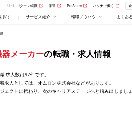
U・I・Jターン転職
派遣
ProShare
パソナで働く
企
を探す
サービス紹介
転職ノウハウ
よくあ
県
機器メーカー
の転職・求人情報
 求人数は97件です。
着求人としては、オムロン株式会社などがあります。
ジェクトに携わり、次のキャリアステージへと踏み出しまし