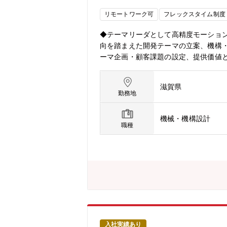
■半導体業界で進む大きな変化点として
リモートワーク可
フレックスタイム制度
ロセスセンシング、②高度プロセス制御
ストとして①～⑥の技術領域に対して
◆テーマリーダとして高精度モーショ
は、機構・メカ設計の専門性とコント
向を踏まえた開発テーマの立案、機構・
だきます。
ーマ企画・顧客課題の設定、提供価値と
アーキテクト（機構・メカ設計を軸と
価、課題対策3.テーママネジメント・
滋賀県
ションコントローラや制御アルゴリズ
勤務地
態です。開発テーマリーダとして、機
て具体化していくことを期待していま
機械・機構設計
とで、メカ・制御・システムを横断し
職種
開発メンバーや自らの発想・考えを積
へと発展させていく姿勢を期待していま
であり、半導体業界をターゲットとし
装置の自律的な制御、新たなパッケー
きな革新が求められます。一方で、F
半導体に特化した短期、中期、長期そ
必要とされています。そのため、従来
記の中でも次世代ボンディグや光半導
の半導体業界を創造する技術革新のチャ
入社実績あり