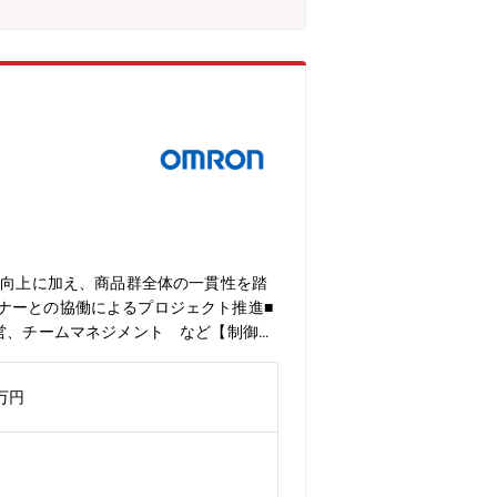
上げていくことにも繋げていくことを期
T5、Claudeなど）- クラウドインフ
事の魅力① あなたが持つソフトウェア開発の実践
フトウェア開発プロセスの構築に貢献で
品質を担保できるAI駆動開発を実現
る新商品・技術をスピーディに提供する
ジェントなど、現在注目されている技術
 キャリアと成長の機会があります-AI
ニアとの交流なども交えて、ご自身のキ
力向上に加え、商品群全体の一貫性を踏
ナーとの協働によるプロジェクト推進■
運営、チームマネジメント など【制御機
豊富さを誇る商品群（約20万点）、高度
います。■製品例画像センサ、画像処理
0万円
機器事業には、多様な商品群とソリューシ
形で伝えるコミュニケーションデザイン
機能は設立から十年満たない組織であ
けるデザインの品質を向上させるととも