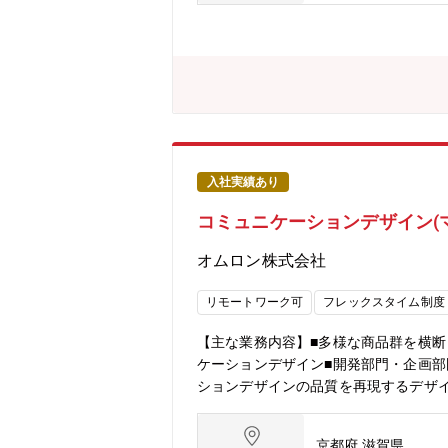
に、デザインの事業貢献をともに広げて
インとユーザビリティ設計の品質に結
じて、デザインの取り組みが制御機器
出せる体制が構築できている【部・チ
ーションデザインの両面から事業に貢
ザインからユーザビリティ設計までを
もと、Web、カタログ、展示会などを
役員直下の組織【この仕事の魅力】■
を作る醍醐味を味わえる。■DMS事業
入社実績あり
■自社技術の貢献力を顧客に伝えるBt
コミュニケーションデザイン(
トデザイン（ハード・UIUX）でつな
ョンを背景に、制御機器事業全域のプロ
オムロン株式会社
しながらプロダクトデザイン（ハード・
3日以上の出社）■平均残業時間：10
リモートワーク可
フレックスタイム制度
や高度化が急速に進んでいます。セン
オムロンの制御機器事業は、幅広い商
【主な業務内容】■多様な商品群を横断
経営としてデザインの力を重視してお
ケーションデザイン■開発部門・企画部
ションデザインの品質を再現するデザ
事業について】■海外比率約70%、グロ
制御を簡単に実現する制御アプリ、お
京都府 滋賀県