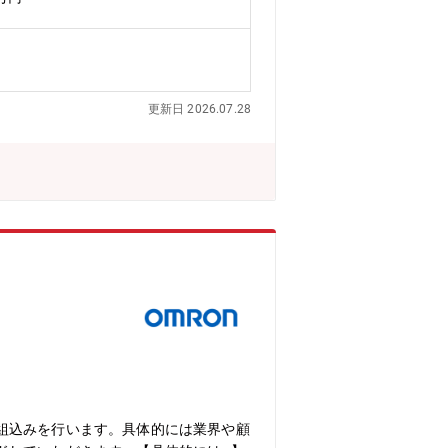
器事業には、多様な商品群とソリューショ
で伝えるコミュニケーションデザインの
能は設立から十年満たない組織であり、
デザインの品質を向上させるとともに、
変化を捉えた、新しい事業ブランディン
更新日 2026.07.28
上できている■上記を通じて、デザイン
イン課として継続的に成果を生み出せる
プロダクトデザインとコミュニケーショ
UX視点を共有しながら、外観デザイン
群を束ねた事業ブランディングのもと、
センターは、商品事業本部の執行役員直
サーや制御技術など専門性の高い領域にお
さを形にするプロダクトデザインに関われ
ード■インハウスデザイン組織の成長フェ
ための組織強化に携わる【働き方】■在宅
製造業では現在、人手不足やデータ活用の
技術が連携し、工場は一つの大きなシス
組み合わせることで、工場全体の課題解
を推進しています。
組込みを行います。具体的には業界や顧