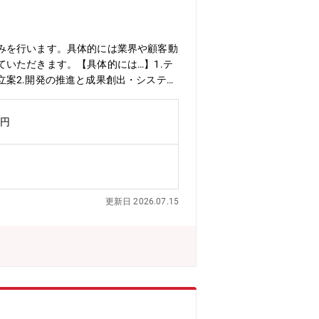
で技術革新を進めていきます。①高度プ
プラットフォーム■配属後はスペシャリ
③高精度加工制御の技術領域について
みを行います。具体的には業界や顧客動
ション制御技術の確立をリードしていた
いただきます。【具体的には…】1.テ
案2.開発の推進と成果創出・システム
基本設計・メカを中心とした組立て・評
バの牽引・育成【期待する成果】■モー
万円
ら構築する技術について強化が必要な状
を通じて要件を定義し、開発テーマとし
一連の開発プロセスに主体的に関わるこ
す。顧客と具体的な開発を進める中で、
つ、次の展開につながる技術やアイデア
更新日 2026.07.15
IC）は2025年4月に新設された部門
は、今後更なる微細化に対応するための
へ対応するための後工程自動化、など大
界進化に追従する事が難しい状況です。
り、制御機器ビジネスそのものも変革が
組織を立ち上げました。本募集では、上
ンジニアを募集します。我々と共に未来
ムの業務概要】■SIC 技術部：14人