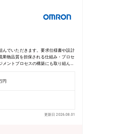
組んでいただきます。要求仕様書や設計
成果物品質を担保される仕組み・プロセ
ジメントプロセスの構築にも取り組んで
中のいくつかのパートを担っていただき
ント品質評価・検証手法の確立③ 要求～
0万円
エージェントの学習・強化サイクルプロ
現場は、熟練技術者の高齢化、人財不
レーションなどDX技術やネットワーク
指しています。我々と一緒に、「製造業
集しています（制御機器の開発経験は問
更新日 2026.08.01
る役割ではなく、AIエージェントと人
・評価までを一気通貫でつなぐ仕組みの
構築・展開を通じて、自社の開発エンジ