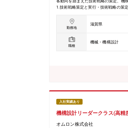
客動向を踏まえた技術戦略の策定、機
1.技術戦略策定と実行・技術戦略の策
案と実行2.技術構築・技術コンセプト
要件定義、装置への組込みにおける顧客
滋賀県
テーマの技術リード、レビュー・開発テ
勤務地
得・技術力向上の方針・育成計画の策
ムの技術を保有していますが、メカ機
機械・機構設計
計の専門性を基にシステム全体を構想
職種
た、中長期的には技術戦略の策定と人
携を考慮し、自社が取るべき戦略を描
な開発を進めながら並行して将来の技
期待しています。【募集背景】■セミコ
ゲットとして事業戦略策定と技術構築
なパッケージ技術確立に向けた高精度
一方で、FA業界での制御進化を考え
期、長期それぞれの視点での技術革新
ため、従来とは一線を画したモノづく
入社実績あり
グや光半導体検査などに求められる高
機構設計リーダークラス(高精
る技術革新のチャレンジを楽しみ、それ
部：14人配属先である技術部では各領
オムロン株式会社
の具体化、技術課題の明確化を進めて