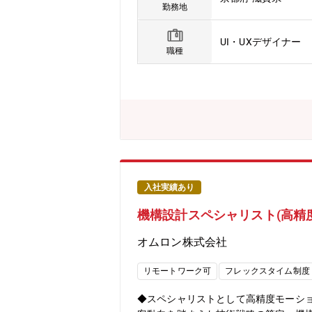
ステム、プログラマブルコントローラ 
勤務地
ンがあります。デザインセンターは、
両面から顧客との信頼を築き、社会課
UI・UXデザイナー
現在、インハウスデザインとして成長
職種
デザインの事業貢献をともに広げてい
グの方向性を確立できている■Web、
の取り組みが制御機器事業の成長に貢
体制が構築できている【部・チームの
ンデザインの両面から事業に貢献して
からユーザビリティ設計までを一気通
Web、カタログ、展示会などを通じた
下の組織【この仕事の魅力】■自社技術
いて、技術と顧客をプロダクトデザイン
入社実績あり
る多様な商品群とソリューションを背景
機構設計スペシャリスト(高精
ーズに関われる部門長と連携しながらプ
勤務制度あり（原則として週3日以上の
オムロン株式会社
進展を背景に、工場の自動化や高度化
テムとして進化しています。オムロン
リモートワーク可
フレックスタイム制度
決に貢献しています。また、経営とし
◆スペシャリストとして高精度モーシ