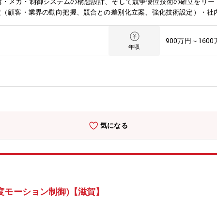
構・メカ・制御システムの構想設計、そして競争優位技術の確立をリー
定（顧客・業界の動向把握、競合との差別化立案、強化技術設定）・社
の設定、メカ構想設計、システムアーキテクトとして全体構成・方針決
要求とのすり合わせ3.開発テーマの技術リード、レビュー・メカ・機
900万円～160
ーマにおける技術課題解決の方針決定、設計のレビュー4.人財育成・
年収
定・開発テーマを通じた技術指導、スキルの伝承【期待する成果】■モ
構と制御をシステムを構想段階から構築する技術について強化が必要な
し開発方向性について顧客提案や整合を行い、具体的な技術課題解決を
財の強化を進め、競争優位の基盤を確立する必要があります。業界や顧
きマネジメントグループでの議論を通じて具体化し、実行しに移してい
術戦略の策定をしていく事になりますが、メンバと共に発想を広げ、将
ンダクタ＆インキュベーションセンタ（以降、SIC）は2025年4月に
気になる
を行っています。とりわけ先端半導体領域では、今後更なる微細化に対
加工や熱応力への対応、生産地の地産地消化へ対応するための後工程自
ると、従来の延長線上での進化では上記の業界進化に追従する事が難し
や、それに対応するスピードが求められており、制御機器ビジネスその
りや制御技術革新を成し遂げるべく、新たな組織を立ち上げました。本
精度ステージシステムの開発をリードするスペシャリストを募集します
度モーション制御)【滋賀】
をやりがいと感じてくれる方のご参画を心よりお待ちしております。【部
域における技術戦略の策定と競争優位技術の構築を実行します。FY25
きましたが、今後は顧客提案と共同開発を通して具体的な技術確立をと