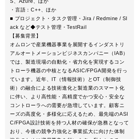
S、Azure、ほか
・言語：C++、ほか
■ プロジェクト・タスク管理・Jira / Redmine / Sl
ack など◆テスト管理・TestRail
【募集背景】
オムロンで産業機器事業を展開するインダストリ
アルオートメーションビジネスカンパニー（IAB）
では、製造現場の自動化・省力化を実現するコン
トローラ機器の中核となるASIC/FPGA開発を行っ
ています。近年、IT（情報技術）とOT（制御技
術）の融合による技術進化と製造業のスマート化
に伴い、より高性能・高精度でかつ安心・安全な
コントローラへの需要が急増しています。顧客ニ
ーズの高度化・多様化に応えるため、最先端のASI
C/FPGA設計技術を持つ人材の確保が急務となって
おり、今後の競争力強化と事業拡大に向けた体制