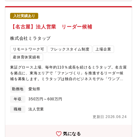
営層向け財務資料の作成・数値分析・予算管理・実績差異分析
（管理会計）・経理業務の標準化・改善・効率化推進・組織マネ
入社実績あり
ジメントおよび後進育成【配属部署】管理財務部ー経理課部長-部
長代理-★本ポジション★-課長-メンバー5名【本ポジションの魅
【名古屋】法人営業 リーダー候補
力】■将来の経理責任者候補ポジション単なる実務担当に留まら
ず、経理部門の中核としてキャリアアップが可能です■経営に近い
株式会社ミラタップ
ポジションIR資料作成や銀行折衝を通じて、経営判断に直結する
業務に関与できます■業務改革・組織づくりに携われるフェーズ属
リモートワーク可
フレックスタイム制度
上場企業
人化した業務の見直し・仕組み化を担う重要な役割です■多角事業
産休育休実績有
企業ならではの経験値建設・エネルギー・食品・不動産といった
異なるビジネスモデルの収益構造を横断的に管理できます【同社
東証グロース上場、毎年約110％成長を続けるミラタップ。名古屋
の紹介コメント】同社は10業種の多角化経営により、すでに持っ
を拠点に、東海エリアで「ファンづくり」を推進するリーダー候
ている技術や生産設備、ノウハウ、販売チャンネル、ブランドな
補を募集します。ミラタップは独自のビジネスモデル「ワンプラ
どを共有し、より効率的で経済的な事業展開ができることを最大
イス」を徹底。誰が買っても同じ価格だから、値引き交渉は一切
の強みとしています。異なる業種を展開していても経営資源を共
勤務地
愛知県
ありません。グッドデザイン賞、iFデザイン賞など、世界が認め
有することによって、1+1=2ではなく3にも4にもなるシナジー効
た商品力で勝負できる営業スタイルです。■価格交渉なし、商品力
果と呼ばれる相乗効果を生み出しています。また、建設・燃料・
年収
350万円～600万円
で勝負できる営業スタイル・「ワンプライス」という独自のビジ
食品・不動産など幅広い事業展開により、不況の業種があったと
ネスモデルを徹底しているため、値引き交渉は一切ありませ
職種
法人営業
しても他の事業でカバーができる企業です。【同社の魅力】■直近
ん。・グッドデザイン賞、iFデザイン賞、レッドドットデザイン
3年間の定着率は76％で、どの事業所もアットホームな雰囲気で
更新日 2026.06.24
賞など、世界が認めたデザイン性の高い商品を、自信を持って提
す。■充実した人事・教育制度を整えており、各キャリアに応じた
案できます。■リーダー候補として、戦略立案から携われる・単な
階層別・職種別の研修も実施し、人材育成に力を入れています。
る営業担当ではなく、データ分析・エリア戦略の立案まで担
■88種類の資格手当を対象に資格手当支給制度を導入しています。
気になる