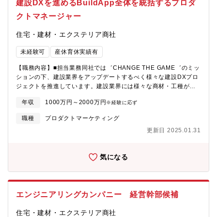
建設DXを進めるBuildApp全体を統括するプロダ
ジネスのDX戦略の企画・推進、特定DXサービスのプロダクト責
任者【配属部署】戦略企画部【メンバー構成】■部長1名、メンバ
クトマネージャー
ー３名【入社後のフォロー・教育体制】■プロジェクトベースでの
業務となるため、特定の研修期間は無く、プロジェクトに参画頂
住宅・建材・エクステリア商社
く中でOJTベースでサポートしていきます。具体的には、担当頂
くプロジェクトについて現担当者で約3か月伴走し、徐々に役割を
未経験可
産休育休実績有
移管してソフトランディング出来るようにフォローします。主担
【職務内容】■担当業務同社では゛CHANGE THE GAME゛のミッ
当を引き継いだ後も、前担当者が適宜サポート出来る体制を整え
ションの下、建設業界をアップデートするべく様々な建設DXプロ
ています。【同業界・同職種経験者から見た当社で働く魅力】■社
ジェクトを推進しています。建設業界には様々な商材・工種があ
会課題の解決、業界の変革に携わることが出来る■建設DXについ
り、同社はこれらを幅広く取り扱いビジネス展開していますが、
て自社として提供するサービスについて推進でき、戦略検討、サ
年収
1000万円～2000万円
※経験に応ず
今後、建設DXサービスについても対象範囲拡大を加速させるた
ービス企画、開発、立上げ、展開に一貫して携わることが出来る■
め、業界や同社の各ビジネス全体を見据えたDX戦略を推し進めて
大手にはない裁量権を持ったチャレンジが出来る■建設商社であり
職種
プロダクトマーケティング
います。建設業界はBIM（Building Information Modeling）を始
ながら、メーカー機能、工事機能も持ち合わせ建設業界の上流か
更新日 2025.01.31
めとしたデジタル化が急速に進みつつあり、現在のアナログな商
ら下流まで広くカバー出来る【NOHARAグループについて】
習慣からデジタルを活用したビジネスモデル変革への対応が必須
■1598年創業、1947年設立。内装資材、外装建材、セメント、鉄
です。2021年12月に発表した「BuildApp（ビルドアップ）」サ
鋼、土木関連資材の販売・施工、及び道路標識の製造・販売を手
気になる
ービス（https://build-app.jp/）は、建設業界のホットトピックの
掛ける老舗企業です。■これまで建設・商社事業をメインに展開し
一つになりつつあり、スーパーゼネコンをはじめ建設会社および
てきましたが、IT/AIの力を活用したビジネスモデルの変革を行っ
建材メーカーなど各ステークホルダーとの施工現場での実証も進
ております。※建設業界の「脱炭素化」や「効率化」は国も推進
んでおります。今回は、この「BuildApp」のプロダクト責任者を
しており国とも連携しながら進めることもございます。社会イン
エンジニアリングカンパニー 経営幹部候補
募集します。本ポジションは、経営目線でご参画いただき、自社
フラを支えたい方や建設業界の「不」を解決し日本の未来を支え
のビジネスモデルの革新・トランスフォーメーションのみなら
たい方歓迎します。【魅力】■建設業界は今なおアナログ的な手法
住宅・建材・エクステリア商社
ず、建設業界そのものをリードするダイナミックな活躍を期待さ
が多く残っておりますが、同社は業界で先駆けてデジタル化を進