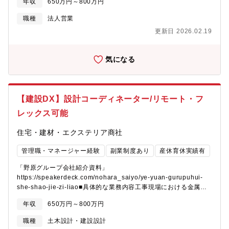
ございます。社会インフラを支えたい方や建設業界の「不」を解
年収
650万円～800万円
容】■法人営業（既存顧客中心）経営計画に基づいたゼネコンを中
織・カルチャー変革に関するプロジェクトのリード■建設業界の
決し日本の未来を支えたい方歓迎します。【魅力】■建設業界は今
心とした既存顧客への深耕営業、技術的な提案、継続的な関係性
「脱炭素化」や「効率化」は国も推進しており国とも連携しなが
職種
法人営業
なおアナログ的な手法が多く残っておりますが、当社は業界で先
強化。■営業推進・調整業務提案資料作成、受発注システムを用い
ら進めることもございます。社会インフラを支えたい方や建設業
駆けてデジタル化を進め、競争優位を確立することを目指してお
更新日 2026.02.19
た事務処理、および工事に伴う工程・仕様などの緻密な調整業
界の「不」を解決し日本の未来を支えたい方歓迎します。■入社後
ります。■建設業界の変革にいち早く携わり、業界をリードするこ
務。■営業マネジメントメンバーの育成（OJT、指導）、目標管理
すぐにお任せする業務：建築設備設計および建築設備工事領域に
とに挑戦するポジションです。■働き方改革の一環で、フレックス
（MBO）、チーム運営、モチベーション向上など■入社後すぐに
おけるDXサービスの企画・開発・展開に関するプロジェクトマネ
やテレワークなど積極的に推進しており、また、社内にマッサー
気になる
お任せする業務：入社後は、OJTにて業務を学んで頂きますが、
ジメント■ステップアップでお任せする業務：同社各ビジネスの
ジ室を設置する等、福利厚生も充実しています。
しばらくは既存社員に同行し、同社が扱う商材や営業手法を学ん
DX戦略の企画・推進、特定DXサービスの設備領域責任者【入社
で頂きます。その後既存顧客を徐々に引き継いでいく予定です。■
後のフォロー・教育体制】プロジェクトベースでの業務となるた
ステップアップでお任せする業務：営業職としてご活躍いただい
め、特定の研修期間は無く、プロジェクトに参画頂く中でOJTベ
【建設DX】設計コーディネーター/リモート・フ
た後は、営業の責任者としてご活躍いただくことを期待してお
ースでサポートしていきます。具体的には、担当頂くプロジェク
り、マネジメントとしてチーム力向上のための情報共有や育成に
トについて現担当者で約3か月伴走し、徐々に役割を移管してソフ
レックス可能
まつわる業務や採用業務もお任せします。また本社・別の拠点で
トランディング出来るようにフォローします。主担当を引き継い
ご活躍いただくなど、多岐に渡るキャリアがございます。年1回の
だ後も、前担当者が適宜サポート出来る体制を整えています。
住宅・建材・エクステリア商社
自己申告制度で他のキャリアを希望することもできます。【配属
【募集部門】 戦略企画部【メンバー構成】部長1名、メンバー4名
部署】エンジニアリングカンパニー 営業部【同社ついて】野原グ
管理職・マネージャー経験
副業制度あり
産休育休実績有
【キャリアアップ】同社は、メンバー自身が思考・行動して、強
ループは、425年以上の歴史を持つ安定した事業基盤と、建設DX
いオーナーシップ持ち、新たな価値創造・事業運営（スタートア
「野原グループ会社紹介資料」
を推進する革新性を兼ね備えています。その中核であるエンジニ
ップ）を実現することを強く推奨しています。そのための環境
https://speakerdeck.com/nohara_saiyo/ye-yuan-gurupuhui-
アリングカンパニーは、スチールドア、アルミサッシ、ステンレ
（キャリアアップ研修など）整備に取り組んでいます。【同社に
she-shao-jie-zi-liao■具体的な業務内容工事現場における金属製
スサッシといった建物の「顔」となる金属建具工事を手掛けるプ
ついて】■1598年創業、1947年設立。内装資材、外装建材、セメ
建具工事が、設計意図に沿って品質・工程ともに円滑に進行する
ロフェッショナル集団です。本ポジションは、ゼネコンを中心と
ント、鉄鋼、土木関連資材の販売・施工、及び道路標識の製造・
年収
650万円～800万円
よう、技術面および各種事務手続きの調整・管理を担当していた
した既存顧客との強固な関係性をさらに深耕し、同時に営業組織
販売を手掛ける老舗企業です。■これまで建設・商社事業をメイン
だきます。安定した事業基盤のもと、設計・技術の専門知識を活
全体のパフォーマンスを最大化するマネジメントを担っていただ
に展開してきましたが、、IT/AIの力を活用したビジネスモデルの
職種
土木設計・建設設計
かしながら、事業推進に直接貢献できるポジションです。１，設
きます。長年の信頼を土台に、技術的な提案と人間力を駆使し