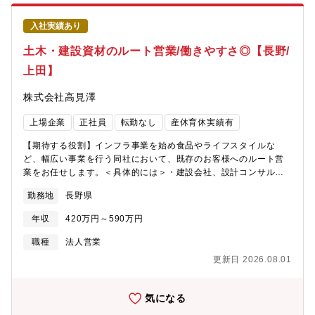
トホームな雰囲気です。■充実した人事・教育制度を整えており、
各キャリアに応じた階層別・職種別の研修も実施し、人材育成に
入社実績あり
力を入れています。■88種類の資格手当を対象に資格手当支給制度
を導入しています。主に業務に関係のある資格を勉強しながらス
土木・建設資材のルート営業/働きやすさ◎【長野/
キルUP、そして毎月の給料UPに繋がります。■福利厚生は充実し
上田】
ており、当社保養所ほか全6つの福利厚生施設(ホテル、ジム等)を
設けており、社員は積極的に利用しています。【部署構成】所長
株式会社高見澤
１名、メンバー2～10名(事業所により異なります)サポート体制も
手厚く、業界未経験でも安心して働くことができる環境です。
上場企業
正社員
転勤なし
産休育休実績有
【募集背景】事業拡大のための増員募集。
【期待する役割】インフラ事業を始め食品やライフスタイルな
ど、幅広い事業を行う同社において、既存のお客様へのルート営
業をお任せします。＜具体的には＞・建設会社、設計コンサル、
役所等のお客様に、同社製品(コンクリート二次製品、土木資材、
勤務地
長野県
建設資材製品等)の販売やPRを行っていただきます。出張は基本あ
りません。【同社の紹介コメント】同社は10業種の多角化経営に
年収
420万円～590万円
より、すでに持っている技術や生産設備、ノウハウ、販売チャン
ネル、ブランドなどを共有し、より効率的で経済的な事業展開が
職種
法人営業
できることを最大の強みとしています。異なる業種を展開してい
更新日 2026.08.01
ても経営資源を共有することによって、1+1=2ではなく3にも4に
もなるシナジー効果と呼ばれる相乗効果を生み出しています。ま
た、建設・燃料・食品・不動産など幅広い事業展開により、不況
気になる
の業種があったとしても他の事業でカバーができる企業です。