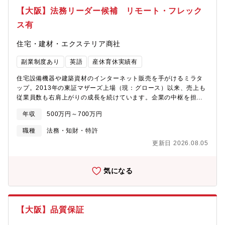
ションが不在のため。組織体制の強化のために募集しておりま
【大阪】法務リーダー候補 リモート・フレック
す。
ス有
住宅・建材・エクステリア商社
副業制度あり
英語
産休育休実績有
住宅設備機器や建築資材のインターネット販売を手がけるミラタ
ップ。2013年の東証マザーズ上場（現：グロース）以来、売上も
従業員数も右肩上がりの成長を続けています。企業の中枢を担い
成長を加速させる一員として活躍しませんか？■主な業務・契約関
年収
500万円～700万円
連業務・知財関連・海外関連・法的相談、対応・コンプライアン
ス関連【当社の魅力】■建材メーカーの働き方改革のパイオニア！
職種
法務・知財・特許
プライベートとの両立が叶う長期的就業が可能な環境です。■在
更新日 2026.08.05
宅・フレックス：2020年にフレックスタイム制度と在宅勤務制度
ができました。コロナ後も制度として運用します。在宅勤務手
当：1日350円支給があります。■残業時間：全社平均で20時間以
気になる
内です。フレックス制度もあるので平日の時間を有効活用できま
す。■毎月最終週の金曜日は午後３時に退勤する「プレミアムフラ
イデー」、月２回の「ノー残業デー」を実施しております。いず
れも取得率90％以上です。■女性活躍：産前産後・育児休業制度が
【大阪】品質保証
あり、復帰率もほぼ100％です。育児短時間勤務は子が小学校卒業
まで適用可能です。■定年は70歳まで！役職定年なしのためご経験