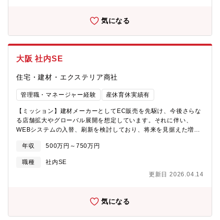
セルフスターターであること。・個人プレーよりもチームプレー
イム制度と在宅勤務制度ができました。コロナ後も制度として運
を優先できること。・粘り強い一方で、時間当たりの労働効率を
用します。在宅勤務手当：1日350円支給があります。■残業時
念頭に置いて働ける方。・未知の業務や幅広い業務相談への対
気になる
間：全社平均で20時間以内です。フレックス制度もあるので平日
応。自らの職責に壁を作らずに 幅広く動くことにストレスを感
の時間を有効活用できます。■毎月最終週の金曜日は午後３時に退
じないこと。・自分の影響力を認識し、適切なビジネスマナーを
勤する「プレミアムフライデー」、月２回の「ノー残業デー」を
順守すること。
実施しております。いずれも取得率90％以上です。■女性活躍：産
大阪 社内SE
前産後・育児休業制度があり、復帰率もほぼ100％です。育児短時
間勤務は子が小学校卒業まで適用可能です。
住宅・建材・エクステリア商社
管理職・マネージャー経験
産休育休実績有
【ミッション】建材メーカーとしてEC販売を先駆け、今後さらな
る店舗拡大やグローバル展開を想定しています。それに伴い、
WEBシステムの入替、刷新を検討しており、将来を見据えた増員
のため募集を行います。【業務内容】WEBシステムの設計・開発
年収
500万円～750万円
API開発業務【配属部署】情報システム課 ６名（マネージャー1
名、スタッフ5名）【当社の魅力】■定年は70歳まで！役職定年な
職種
社内SE
しのためご経験や実績次第では、70歳までご年収を落とさず就業
更新日 2026.04.14
できる可能性あり！■在宅・フレックス：2020年にフレックスタ
イム制度と在宅勤務制度ができました。コロナ後も制度として運
用します。在宅勤務手当：1日350円支給があります。■残業時
気になる
間：全社平均で20時間以内です。フレックス制度もあるので平日
の時間を有効活用できます。■毎月最終週の金曜日は午後３時に退