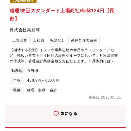
入社実績あり
経理/東証スタンダード上場商社/年休124日【長
野】
株式会社高見澤
上場企業
正社員
転勤なし
産休育休実績有
【期待する役割】インフラ事業を始め食品やライフスタイルな
ど、幅広い事業を行う同社の経理グループにおいて、月次決算書
の作成等、管理会計業務全般をお任せします。＜具体的には＞・
請求書の仕分け・売上データの集計・原価計算・月次決算書、各
勤務地
長野県
種レポートの作成・その他、現金出納業務や書類整理などの周辺
業務■月次処理同社単体は４セグメントの経理担当が月次処理を行
年収
400万円～600万円
なっており、各子会社も同様に月次処理を行なっています。■決算
業務各セグメント及び子会社を担当し決算業務を行い、年４回の
職種
経理・財務・会計
連結の決算短信と半期報告書及び有価証券報告書を報告していま
更新日 2026.08.01
す。【配属部署】管理財務部ー経理課６名各子会社・セグメント
に担当がおり、1～2名体制で業務を行うことが多いです。入社後
はご経験されている業務、ご本人のご希望と適正を鑑み、少しず
気になる
つお任せしていきます。【同社の紹介コメント】同社は10業種の
多角化経営により、すでに持っている技術や生産設備、ノウハ
ウ、販売チャンネル、ブランドなどを共有し、より効率的で経済