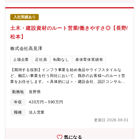
【同社の魅力】■直近3年間の定着率は76％で、どの事業所もアッ
トホームな雰囲気です。■充実した人事・教育制度を整えており、
各キャリアに応じた階層別・職種別の研修も実施し、人材育成に
入社実績あり
力を入れています。■88種類の資格手当を対象に資格手当支給制度
を導入しています。主に業務に関係のある資格を勉強しながらス
土木・建設資材のルート営業/働きやすさ◎【長野/
キルUP、そして毎月の給料UPに繋がります。■福利厚生は充実し
松本】
ており、当社保養所ほか全6つの福利厚生施設(ホテル、ジム等)を
設けており、社員は積極的に利用しています。【部署構成】所長
株式会社高見澤
１名、メンバー2～10名(事業所により異なります)サポート体制も
手厚く、業界未経験でも安心して働くことができる環境です。
上場企業
正社員
転勤なし
産休育休実績有
【募集背景】事業拡大のための増員募集。
【期待する役割】インフラ事業を始め食品やライフスタイルな
ど、幅広い事業を行う同社において、既存のお客様へのルート営
業をお任せします。＜具体的には＞・建設会社、設計コンサル、
役所等のお客様に、同社製品(コンクリート二次製品、土木資材、
勤務地
長野県
建設資材製品等)の販売やPRを行っていただきます。出張は基本あ
りません。【同社の紹介コメント】同社は10業種の多角化経営に
年収
420万円～590万円
より、すでに持っている技術や生産設備、ノウハウ、販売チャン
ネル、ブランドなどを共有し、より効率的で経済的な事業展開が
職種
法人営業
できることを最大の強みとしています。異なる業種を展開してい
更新日 2026.08.01
ても経営資源を共有することによって、1+1=2ではなく3にも4に
もなるシナジー効果と呼ばれる相乗効果を生み出しています。ま
た、建設・燃料・食品・不動産など幅広い事業展開により、不況
気になる