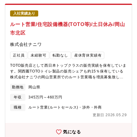
建材商社の立場から建設業界のDX化を推進していく強い熱意と意
欲を持った方を募集しております。また、マネージャー候補とし
入社実績あり
て将来的には戦略実施のための組織構築や運営にも携わっていた
だくことも期待しています。【業務詳細】■DXプロダクト開発に
ルート営業/住宅設備機器(TOTO等)/土日休み/岡山
おける企画立案・要件定義■建具をはじめとした専門工事の積算・
施工図・製造等に関するDXプロダクト開発 - 社内、社外プロジ
市北区
ェクト管理・調整業務■建設業界の業務フローの改善・効率化に関
するゼネコンをはじめとしたステークホルダーへの提案～開発の
株式会社ナニワ
ための要件定義■社内の関係部署(システム開発チーム等)との連
携・協議■建設業界の「脱炭素化」や「効率化」は国も推進してお
正社員
未経験可
転勤なし
産休育休実績有
り国とも連携しながら進めることもございます。社会インフラを
TOTO販売店として西日本トップクラスの販売実績を保有していま
支えたい方や建設業界の「不」を解決し日本の未来を支えたい方
す。関西圏TOTOトイレ製品の販売シェアも約15％保有している
歓迎します。■入社後すぐにお任せする業務：「BuildApp建具」
株式会社ナニワの岡山営業所でのルート営業職を増員募集致しま
プロダクト開発における情報基盤の整備や要件定義など■ステップ
す。土日祝がお休み、転勤も無く岡山県での長期安定就業が可能
アップでお任せする業務：「BuildApp」関連サービス（建具-内装
勤務地
岡山県
です。サービス業からのキャリアチェンジも可能です。具体的
連携など）のプロダクト開発マネジメント【入社後のフォロー・
に、◆同社で取り扱っているキッチン・バスルーム・トイレ等の
教育体制】入社後はDX各部門のオリエンテーションを行いながら
年収
345万円～460万円
住宅設備機器及び管工機材のルートセールス（BtoB）◆既にお取
「BuildApp建具」サービスの情報基盤の整備や要件定義などのメ
引のある販売店や工務店、リフォーム店、水道工事、設備会社、
ンバーに入っていただきプロダクト開発の理解を深めるところか
職種
ルート営業(ルートセールス)・渉外・外商
建設会社、住宅メーカー等が中心的な顧客となります◆活動エリ
ら開始します。【募集部門】 BuildApp事業統括本部 BuildAppサ
更新日 2026.05.29
アは岡山市と倉敷市が中心となりますが、広島県・島根県・鳥取
ービス開発統括部 BA３部 プロダクト開発課【メンバー構成】■部
県もカバーしています■顧客要望のヒアリング,商品、サービスの
長1名、担当部長1名■プロダクト開発課：課長1名、メンバー5
提案■見積書作成,納品調整、納品確認。■現場確認、納品時に若干
名、派遣2名■サービス開発課：課長1名、メンバー2名【キャリア
気になる
作業的要素あり入社後はOJTでの研修が中心になります。入社
アップ】■同社は、メンバー自身が思考・行動して、強いオーナー