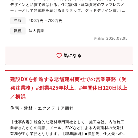
本市」にも2016年から出展しており、当社オリジナル商品を数多
全性の確保・水栓、キッチン、洗面、建具など、構造・材料の品
デザインと品質で選ばれる。住宅設備・建築資材のファブレスメ
く展示しています。＜主な受賞歴＞ ・グッドデザイン賞（9年
質確保・電気×建材が組み合わさった製品の品質保証・約6,000点
ーカーとして急成長を続けるミラタップ。グッドデザイン賞、iF
連続受賞） ・iFデザイン賞（4年連続受賞） ・レッドドット
の幅広い製品カテゴリー製品を扱うため、多様な経験が積める・
デザイン賞、ミラノサローネアワードなど、世界的な賞を多数受
デザイン賞（3年連続受賞）（５）プライベートも大切に、自分ら
電気×建材の両方の知見を持つ人材は希少のため、市場価値の高い
年収
400万円～700万円
賞したデザイン性の高いオリジナル製品を含む約6,000点を扱う当
しく働ける環境があります！ ・プレミアムフライデーを毎月実
スキルを身に着けられる【求める人物像】・何よりもセルフスタ
社で、売上創出を牽引する法人営業を募集します。表参道駅徒歩5
施 （毎月最終週の金曜日は午後３時に退勤、取得率90％以
職種
法人営業
ーターであること。・個人プレーよりもチームプレーを優先でき
分、南青山のスタイリッシュなオフィスを拠点に、関東エリアで
上） ・産前産後・育児休業制度あり（復帰率100％） ・育児短
ること。・粘り強い一方で、時間当たりの労働効率を念頭に置い
更新日 2026.08.05
建築・設計のプロフェッショナルに提案し、ミラタップの「ファ
時間勤務は子が小学校卒業まで適用可能 ・副業の認可 ・
て働ける方。・未知の業務や幅広い業務相談への対応。自らの職
ンづくり」を行いませんか？【職務内容】・法人営業・商品提
服装自由化 ・社内部活動制度（アウトドア・写真・ボードゲ
責に壁を作らずに横広に動くことにストレスを感じないこと。・
案、ソリューション提案・自社製品の設計指定活動・商品打合
ームなど随時発足中！）＜その他補足＞■単身赴任手当（3万
自分の影響力を認識し、適切なビジネスマナーを順守すること。
気になる
せ、見積業務、納入業務・クレーム対応、アフターフォロー対
円）、単身赴任時の家賃補助（全額）■従業員持株会（奨励金
応・後輩の育成・リーダー職においては営業チームのマネジメン
10%）、財形貯蓄制度（奨励金3%）■在宅勤務制度（試用期間終
ト 等【組織構成】配属予定部署：拠点事業部 東京支店 東京
了後より）■退職金積立制度（試用期間終了後より）、確定拠出年
ショールーム 35名【ポジションの魅力】■関東エリアという大き
金制度■全正社員人間ドック費用、インフルエンザ予防接種費用全
建設DXを推進する老舗建材商社での営業事務（受
な市場で、売上を創る当社の中でも売上比率の高い関東エリアを
額負担■副業は相談次第で可能■産前産後休暇・育児休業（取得実
担当し、企業成長に直結する仕事です。・東京、神奈川、埼玉、
発注業務）#創業425年以上、#年間休日120日以上
績あり/復帰率ほぼ90％）
千葉など、関東エリアの大きな市場で活躍・購入履歴があるお客
／横浜
様や展示会で接点を持った既存顧客が中心（新規開拓の負担が少
ない）・法人顧客80%、施主様20%、建築・設計・工務店などの
住宅・建材・エクステリア商社
プロ顧客が中心・自分の営業活動が、直接売上に繋がる喜びを実
感・裁量権が大きく、営業手法、アプローチ方法など、自分で考
えて実行できる■キャリアパス明確×リーダー職への道も営業のプ
【仕事内容】総合的な建材専門商社として、施工会社、内装施工
ロフェッショナルとして、キャリアを築ける環境です。・営業→
業者さんからの電話、メール、FAXなどによる内装建材の受発注
営業リーダー→マネージャー：明確なキャリアパス・入社後は後
業務が主な業務となります。【職務詳細】■得意先、仕入先への受