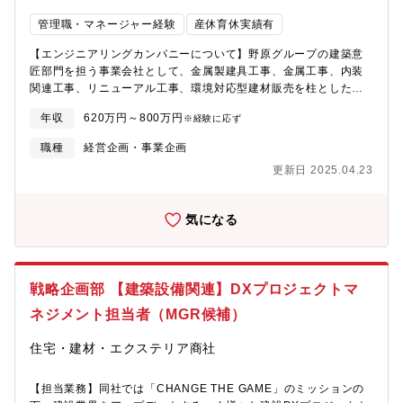
れています。■業務詳細BuildAppのプロダクト総責任者として、
め、競争優位を確立することを目指しております。■建設業界の変
管理職・マネージャー経験
産休育休実績有
経営陣・各カンパニー幹部・CTOと幅広く連携して以下の職務を
革にいち早く携わり、業界をリードすることに挑戦するポジショ
担っていただきます。・対象プロダクト：「BuildApp内装」
ンです。■働き方改革の一環で、フレックスやテレワークなど積極
【エンジニアリングカンパニーについて】野原グループの建築意
「BuildApp建具」など工種別に存在するBuildApp関連の全サービ
的に推進しており、また、社内にマッサージ室を設置する等、福
匠部門を担う事業会社として、金属製建具工事、金属工事、内装
ス・戦略：建設市場動向・競合状況を鑑み、かつ既存事業とのシ
利厚生も充実しています。
関連工事、リニューアル工事、環境対応型建材販売を柱とした専
ナジーを含めた建設DXサービスの実行管理、収益管理。その他協
門会社です。軽金属を主力商品とし、ゼネコンに対する営業活動
業パートナー開拓・連携など・製品計画：建設現場のペインポイ
年収
620万円～800万円
※経験に応ず
で得た受注からメーカー・建材商社などの仕入れ先に発注し、内
ントを解消し圧倒的な生産性向上を達成するサービス・機能の企
装工事の技術を提供しており、建築意匠の企画提案から設計、製
職種
経営企画・事業企画
画・上市判断。・拡販計画：ゼネコン・サブコンへのセールス＆
作、施工、アフターメンテナンスまでのトータルな対応を強みと
マーケティング計画。GR：政府・外郭団体とのコミュニケーショ
更新日 2025.04.23
しており、安全で高品質なサービスを提供しています。■商材：建
ン。PR：メディア対応 など ※営業部門と協働・組織管理：各
物開口部のアルミサッシやカーテンウォール・スチールドア等の
署専門家をまとめ組織能力の最大化 ※社員バックグランド：BIM
軽金属を用いた商品を主力商品としています。■得意先（顧客）：
エンジニア、BIMオペ、ゼネコン/サブコン施工管理、建築設計、
気になる
ゼネコン■仕入れ先：建材商社、メーカー、製作工場、職人【業務
建設コンサル等【メンバー構成】統括部長、配下計5部署、約40名
詳細】■経営戦略の立案補助■リーダーシップを発揮し、組織の目
の部員構成【キャリアアップ】・同社は、メンバー自身が思考・
標達成に向けた戦略企画及びプロジェクトマネジメント■既存の社
行動して、強いオーナーシップ持ち、新たな価値創造・事業運営
員を育成し、組織の活性化をもたらすマネジメント【入社後のフ
（スタートアップ）を実現することを強く推奨しています。その
戦略企画部 【建築設備関連】DXプロジェクトマ
ォロー・教育体制】エンジニアリングカンパニーに所属する役職
ための環境（キャリアアップ研修など）整備に取り組んでいま
者及び社員との対話を通じ、カンパニーの理解・組織課題の特定
ネジメント担当者（MGR候補）
す。【NOHARAグループについて】・1598年創業、1947年設
と解決策について検討いただきます。【入社後すぐにお任せする
立。内装資材、外装建材、セメント、鉄鋼、土木関連資材の販
業務】エンジニアリングカンパニーに所属する役職者及び社員と
住宅・建材・エクステリア商社
売・施工、及び道路標識の製造・販売を手掛ける老舗企業で
の対話を通じ、カンパニーの理解・組織課題の特定と解決策につ
す。・これまで建設・商社事業をメインに展開してきました
いて検討いただきます。また、現在野原グループでは建設DXを推
【担当業務】同社では「CHANGE THE GAME」のミッションの
が、、IT/AIの力を活用したビジネスモデルの変革を行っておりま
進するための「BuildApp」というプロダクトの開発を進めてお