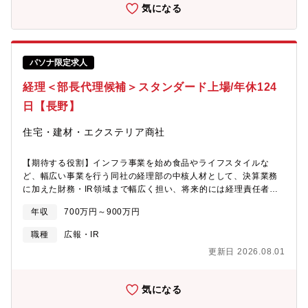
とによって、1+1=2ではなく3にも4にもなるシナジー効果と呼ば
気になる
れる相乗効果を生み出しています。また、建設・燃料・食品・不
動産など幅広い事業展開により、不況の業種があったとしても他
の事業でカバーができる企業です。【同社の魅力】■直近3年間の
定着率は76％で、どの事業所もアットホームな雰囲気です。■充実
パソナ限定求人
した人事・教育制度を整えており、各キャリアに応じた階層別・
職種別の研修も実施し、人材育成に力を入れています。■88種類の
経理＜部長代理候補＞スタンダード上場/年休124
資格手当を対象に資格手当支給制度を導入しています。主に業務
日【長野】
に関係のある資格を勉強しながらスキルUP、そして毎月の給料
UPに繋がります。■福利厚生は充実しており、当社保養所ほか全6
住宅・建材・エクステリア商社
つの福利厚生施設(ホテル、ジム等)を設けており、社員は積極的に
利用しています。【部署構成】所長１名、メンバー2～10名(事業
所により異なります)サポート体制も手厚く、業界未経験でも安心
【期待する役割】インフラ事業を始め食品やライフスタイルな
して働くことができる環境です。【募集背景】事業拡大のための
ど、幅広い事業を行う同社の経理部の中核人材として、決算業務
増員募集。
に加えた財務・IR領域まで幅広く担い、将来的には経理責任者と
して組織を牽引いただくことを期待します。現在決単体決算業務
年収
700万円～900万円
等は課長以下で担当していますが、金融機関折衝、連結決算取り
纏め、開示資料作成、管理会計を部長代理、係長、メンバーの3名
職種
広報・IR
で対応しています。部長候補としてこれらの業務を推進しつつ、
更新日 2026.08.01
今後の責任者として部を牽引していただける方を募集します。ま
た、属人化している業務の標準化や次世代人材の育成を通じ、持
続可能な経理体制の構築にも寄与いただきます。＜具体的には
気になる
＞・連結決算の取りまとめ・開示資料・IR関連資料の作成（社内
外向け）・銀行対応（資金調達、融資交渉、金融機関折衝）・経