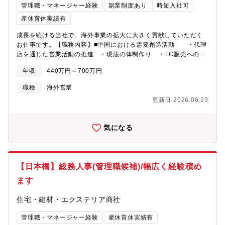
教育体制】構造設計の業務を行いながら、現状の構造設計業務や
自社基準を策定し、サプライヤーと協働で品質を高める・納入仕
管理職・マネージャー経験
副業制度あり
時短入社可
目指すべきサービス像をを理解していただきます。
様書や品質関連資料などの品質情報を一元管理し、トレーサビリ
産休育休実績有
ティを確保・：データ分析に基づき、クレーム要因分析及び再発
防止策を立案・実行■電気×建材の両面で、幅広い知見を活かせる
成長を続ける当社で、海外事業の拡大に大きく貢献していただく
住宅設備・建築資材という特性上、電気と建材の両方の知識を活
お仕事です。【職務内容】■中国における需要創造活動 ・代理
かせます。・照明など、電気安全性の確保・水栓、キッチン、洗
店を通じた営業活動の推進 ・現法の体制作り ・EC販売への挑
面、建具など、構造・材料の品質確保・電気×建材が組み合わさっ
戦 ・SNSによる情報発信■担当国における受発注管理 ・商品
年収
440万円～700万円
た製品の品質保証・約6,000点の幅広い製品カテゴリー製品を扱う
問い合わせや見積もりへの対応 ・営業事務担当者との連携■社内
ため、多様な経験が積める・電気×建材の両方の知見を持つ人材は
各部門と連携した現地製造の推進 ・OEM候補先との交渉、契
職種
海外営業
希少のため、市場価値の高いスキルを身に着けられる【求める人
約業務※上記職務内容のため、海外出張が可能であることが前提
物像】・何よりもセルフスターターであること。・個人プレーよ
更新日 2026.06.23
となります。 ※将来的には海外駐在の可能性もあります。【組
りもチームプレーを優先できること。・粘り強い一方で、時間当
織構成】海外営業：責任者1名 メンバー5名※中国、シンガポー
たりの労働効率を念頭に置いて働ける方。・未知の業務や幅広い
ル、インドネシア等国で担当が分かれています。【出張頻度、滞
気になる
業務相談への対応。自らの職責に壁を作らずに横広に動くことに
在期間】1～2ヶ月に一度、数日～一週間が目安です。【募集背
ストレスを感じないこと。・自分の影響力を認識し、適切なビジ
景】現在中国を担当されている方が育休中のため後任募集。当面
ネスマナーを順守すること。
は国内で代理店管理、中国は注力したい部門のため、その方が復
帰されてからは、中国に赴任いただいて現地でコントロールいた
【日本橋】総務人事(管理職候補)/幅広く経験積め
だく可能性もあり。【当社の魅力】■建材メーカーの働き方改革の
パイオニア！プライベートとの両立が叶う長期的就業が可能な環
ます
境です。■在宅・フレックス：2020年にフレックスタイム制度と
在宅勤務制度ができました。コロナ後も制度として運用します。
住宅・建材・エクステリア商社
在宅勤務手当：1日350円支給があります。■残業時間：全社平均
で20時間以内です。フレックス制度もあるので平日の時間を有効
管理職・マネージャー経験
産休育休実績有