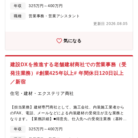
輩の育成にも携わり、マネジメントスキルを習得・リーダー職で
発注業務■得意先、仕入先との搬入調整■受発注システムを使用し
年収
325万円～400万円
はチーム全体の売上管理、メンバー育成などの営業チームマネジ
ての発注、照合業務■得意先からの各種問い合わせ対応■見積業
メントも
務、またそのフォロー■その他、庶務業務 ■入社後すぐにお任せす
職種
営業事務・営業アシスタント
る業務：複数の担当者が対応・フォローできる得意先の受発注業
更新日 2026.08.05
務■ステップアップでお任せする業務：複数の採用商品がある得意
先の受発注業務【入社後のフォロー・教育体制】入社後3ヶ月まで
はOJTにて商品知識・手配内容・各種システムを習得し1人立ちを
気になる
目指していただきます。【募集部門】 BuildApp事業統括本部 建
材カンパニー 営業統括本部 横浜支店 横浜営業所 横浜カスタマー
センター【メンバー構成】 リーダー1名、メンバー4名、アルバイ
ト1名【キャリアアップ】同社は、メンバー自身が思考・行動し
建設DXを推進する老舗建材商社での営業事務（受
て、強いオーナーシップ持ち、新たな価値創造・事業運営（スタ
ートアップ）を実現することを強く推奨しています。そのための
発注業務）#創業425年以上# 年間休日120日以上
環境（キャリアアップ研修など）整備に取り組んでいます。【同
／新宿
社について】■1598年創業、1947年設立。内装資材、外装建材、
セメント、鉄鋼、土木関連資材の販売・施工、及び道路標識の製
住宅・建材・エクステリア商社
造・販売を手掛ける老舗企業です。■これまで建設・商社事業をメ
インに展開してきましたが、、IT/AIの力を活用したビジネスモデ
ルの変革を行っております。※建設業界の「脱炭素化」や「効率
【担当業務】建材専門商社として、施工会社、内装施工業者から
化」は国も推進しており国とも連携しながら進めることもござい
のFAX、電話、メールなどによる内装建材の受発注が主な業務と
ます。社会インフラを支えたい方や建設業界の「不」を解決し日
なります。【業務詳細】■得意先、仕入先への受発注業務（基幹シ
本の未来を支えたい方歓迎します。【魅力】■建設業界は今なおア
ステム:SAP）■得意先、仕入先との搬入調整・クレーム対応■受発
年収
325万円～400万円
ナログ的な手法が多く残っておりますが、同社は業界で先駆けて
注システムを使用しての発注、照合業務■得意先からの各種問い合
デジタル化を進め、競争優位を確立することを目指しておりま
わせ対応■見積業務、価格登録その他営業フォロー■その他、庶務