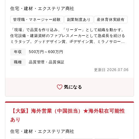
３部 プロダクト開発課部長1名、担当部長1名、プロダクト開発
の開発支援■社内構造技術者の育成【募集部門】BuildApp事業統
課：課長1名、メンバー5名、派遣2名サービス開発課：課長1名、
住宅・建材・エクステリア商社
括本部 住環境カンパニー 機能開発本部 設計サポート部【メンバ
メンバー2名【キャリアアップ】同社は、メンバー自身が思考・行
ー構成】部長1名（40代後半）、リーダー1名（30代後半）、メン
動して、強いオーナーシップ持ち、新たな価値創造・事業運営
管理職・マネージャー経験
副業制度あり
産休育休実績有
バー1名 （30代前半）【残業時間】15時間／月程度【募集背
（スタートアップ）を実現することを強く推奨しています。その
景】私たち同社グループは、設計・積算業務を対象とした合理化
「現場」で品質を作り込み、「リーダー」として組織を動かす。
ための環境（キャリアアップ研修など）整備に取り組んでいま
サービスを通じ、マンパワーに頼らない設計業務のコンサルティ
住宅設備・建築資材のファブレスメーカーとして急成長を続ける
す。【同社グループについて】・1598年創業、1947年設立。内
ングを行っております。またこれまで築いてきたメーカーや加
ミラタップ。グッドデザイン賞、iFデザイン賞、ミラノサローネ
装資材、外装建材、セメント、鉄鋼、土木関連資材の販売・施
工、物流などのネットワークを駆使することで、設計業務だけで
アワードなど世界的な賞を多数受賞したデザイン性の高いオリジ
工、及び道路標識の製造・販売を手掛ける老舗企業です。・これ
はなく、生産・施工の工程までのデータを連携し、クライアント
年収
500万円～600万円
ナル製品を含む約6,000点を扱う当社で、製造品質リーダー候補を
まで建設・商社事業をメインに展開してきましたが、IT/AIの力を
が抱える「ムリ・ムダ・ムラ」を改善し、生産性向上を目指しま
募集します。品質管理業務を統括し、将来的には品質管理部門全
活用したビジネスモデルの変革を行っております。※建設業界の
職種
品質管理・品質保証
す。業界の様々な課題の中の重要項目ともいえる利益と生産体制
体をリードするポジション。裁量権の大きい環境で、リーダー経
「脱炭素化」や「効率化」は国も推進しており国とも連携しなが
の確保。その対策は、建設プロセスの起点となる設計業務の課題
更新日 2026.07.06
験を積みませんか？■単なる「品質管理担当」ではなく、リーダー
ら進めることもございます。社会インフラを支えたい方や建設業
解決が重要です。要望が複雑化・多様化することによる工期遅
候補として採用・品質体制の構築により、工場の品質管理を統
界の「不」を解決し日本の未来を支えたい方歓迎します。【魅
延、過剰は宙による資材余剰や費用の向上、これらは結果的に利
括・裁量権が大きく、自ら考え、判断し、実行できる環境・リー
力】・建設業界は今なおアナログ的な手法が多く残っております
益の取りこぼしといったリスクが発生します。私たちが提供する
気になる
ダー→マネージャー→部門長へのキャリアパスで、キャリアアッ
が、同社は業界で先駆けてデジタル化を進め、競争優位を確立す
サービスは、建設プロセスの合理化を図ることで、生産性・利益
プが明確【主な業務】・製造品質管理業務 協力工場の品質向上
ることを目指しております。・建設業界の変革にいち早く携わ
の向上が可能となります。分散し煩雑化するプロセスを
（仕入れ先の定期的な品質パトロールの実施）・製造クレーム要
り、業界をリードすることに挑戦するポジションです。・働き方
「ARCHITEND ZERO」によるデータ管理の合理化と、海外CAD
因分析及び改善業務・製造合理化（協力工場とともにコストダウ
改革の一環で、フレックスやテレワークなど積極的に推進してお
センターとのリレーションを通じ、ワンストップで建設プロセス
【大阪】海外営業（中国担当）★海外駐在可能性
ンに取り組む）・新商品の品質保証業務（量産検証）■世界が認め
り、また、社内にマッサージ室を設置する等、福利厚生も充実し
を最適化。このように同社は、最新の情報提供・技術協力に合わ
た製品の品質を守り、さらに進化させる単なる「検査業務」では
ています。
あり
せ、国内の建設プロセスに関する合理化を推進するとともに、必
なく、製品企画段階から品質を作り込む仕事です。・新商品の品
要不可欠な設計・積算・施工といったプロセスをデジタルで繋げ
質保証業務（特に電気関連）・新商品企画評価、FMEA検証、設計
住宅・建材・エクステリア商社
るプラットフォームを構築し提供します。【入社後のフォロー・
検証、試組検証など、未然防止の観点で、品質を作り込む・品質