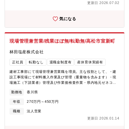
適切な商品のご提案を行っていただくことを期待しています。
てきましたが、、IT/AIの力を活用したビジネスモデルの変革を行
更新日 2026.07.02
【組織構成】社員2名、パート1名
っております。※建設業界の「脱炭素化」や「効率化」は国も推
進しており国とも連携しながら進めることもございます。社会イ
ンフラを支えたい方や建設業界の「不」を解決し日本の未来を支
気になる
えたい方歓迎します。【魅力】■建設業界は今なおアナログ的な手
法が多く残っておりますが、同社は業界で先駆けてデジタル化を
進め、競争優位を確立することを目指しております。■建設業界の
変革にいち早く携わり、業界をリードすることに挑戦するポジシ
現場管理兼営業/残業ほぼ無/転勤無/高松市室新町
ョンです。■働き方改革の一環で、フレックスやテレワークなど積
極的に推進しており、また、社内にマッサージ室を設置する等、
林田塩産株式会社
福利厚生も充実しています。【同業界・同職種経験者から見た際
の同社で働く魅力】■業界の変革に携わり、自らを成長させられる
正社員
転勤なし
退職金制度有
産休育休実績有
■失敗を許容し、チャレンジを奨励する企業文化■チームで力を合
建材工事部にて現場管理兼営業職を増員。主な役割として、・建
せて成果を出す楽しさ
設工事現場にて材料搬入作業及び管理（重量物を含みます）・現
場施工（下請業者）管理及び作業後検査作業・県内地元ゼネコン
を中心に建材（主に壁材）等の営業・現場に応じた見積作成・契
勤務地
香川県
約など※建築業界（設備なども含む）でのご経験お持ちの方 優
遇※入社後、1か月は本社（坂出市）にて研修あり【企業魅力】■
年収
270万円～450万円
林田塩産株式会社は香川県・坂出市を中心にインフラ関連事業を
多角的に展開する、創業140年以上の地域密着型企業。不動産・倉
職種
法人営業
庫、建設資材、石油・エネルギー、水処理などをグループで手掛
更新日 2026.01.14
け、堅固な事業基盤と安定した経営が特徴です。■製塩を起点にセ
メント・石油・水処理・不動産などへ時代のニーズに応じて多角