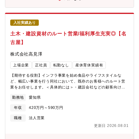
の業種があったとしても他の事業でカバーができる企業です。
【同社の魅力】■直近3年間の定着率は76％で、どの事業所もアッ
トホームな雰囲気です。■充実した人事・教育制度を整えており、
各キャリアに応じた階層別・職種別の研修も実施し、人材育成に
入社実績あり
力を入れています。■88種類の資格手当を対象に資格手当支給制度
を導入しています。主に業務に関係のある資格を勉強しながらス
土木・建設資材のルート営業/福利厚生充実◎【名
キルUP、そして毎月の給料UPに繋がります。■福利厚生は充実し
古屋】
ており、当社保養所ほか全6つの福利厚生施設(ホテル、ジム等)を
設けており、社員は積極的に利用しています。【部署構成】所長
株式会社高見澤
１名、メンバー2～10名(事業所により異なります)サポート体制も
手厚く、業界未経験でも安心して働くことができる環境です。
上場企業
正社員
転勤なし
産休育休実績有
【募集背景】事業拡大のための増員募集。
【期待する役割】インフラ事業を始め食品やライフスタイルな
ど、幅広い事業を行う同社において、既存のお客様へのルート営
業をお任せします。＜具体的には＞・建設会社などの顧客向け、
トンネル・橋梁等のコンクリート補修・補強工事・補強材料の販
勤務地
愛知県
売提案・建設会社、設計コンサル、役所等のお客様に、同社製品
(コンクリート二次製品、土木資材、建設資材製品等)の販売やPR
年収
420万円～590万円
を行っていただきます。出張は基本ありません。【同社の紹介コ
メント】同社は10業種の多角化経営により、すでに持っている技
職種
法人営業
術や生産設備、ノウハウ、販売チャンネル、ブランドなどを共有
更新日 2026.08.01
し、より効率的で経済的な事業展開ができることを最大の強みと
しています。異なる業種を展開していても経営資源を共有するこ