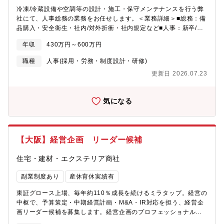
活用できます。■毎月最終週の金曜日は午後３時に退勤する「プレ
冷凍/冷蔵設備や空調等の設計・施工・保守メンテナンスを行う弊
ミアムフライデー」、月２回の「ノー残業デー」を実施しており
社にて、人事総務の業務をお任せします。＜業務詳細＞■総務：備
ます。いずれも取得率90％以上です。■女性活躍：産前産後・育児
品購入・安全衛生・社内/対外折衝・社内規定など■人事：新卒/中
休業制度があり、復帰率もほぼ100％です。育児短時間勤務は子が
途採用、人事考課、人事企画、就業規程など■労務：労務管理・給
小学校卒業まで適用可能です。■定年は70歳まで！役職定年なしの
年収
430万円～600万円
与計算など■教育/研修：新人研修、階層別研修、社内研修の企
ためご経験や実績次第では、70歳までご年収を落とさず就業でき
画・実施など※ご経験・スキルに応じて幅広く業務に携わってい
る可能性あり！【求める人物像】・何よりもセルフスターターで
職種
人事(採用・労務・制度設計・研修)
ただく予定です。※将来的にはマネージャーとして人事・総務部
あること。・個人プレーよりもチームプレーを優先できるこ
更新日 2026.07.23
門を担っていただくことを期待しています。
と。・粘り強い一方で、時間当たりの労働効率を念頭に置いて働
ける方。・未知の業務や幅広い業務相談への対応。自らの職責に
壁を作らずに横広に動くことにストレスを感じないこと。・自分
気になる
の影響力を認識し、適切なビジネスマナーを順守すること。・
IT・WEBの新しいテクノロジーに常に興味関心を持ち、自身の知
見として吸収する意欲があること。【魅力】（１）デザイン性の
高い商品で洗練された空間を実現同社の一番の強みは「商品力」
【大阪】経営企画 リーダー候補
にあります。約6,000点の当社商品の売上高の8割がオリジナル。
幅広いカテゴリの商品を取り扱っており、当社の商品だけで空間
住宅・建材・エクステリア商社
を作り上げることができます。また、ひとつひとつの商品もスタ
イリッシュなデザインが多く、余計な装飾や収納は社内の企画デ
副業制度あり
産休育休実績有
ザインチームが海外の見本市や展示会に足を運び、日本にまだな
いデザインを取り入れ、企画・開発をしています。（２）Made
東証グロース上場、毎年約110％成長を続けるミラタップ。経営の
in Japanへのこだわり 同社は工場をもたないファブレスメーカ
中枢で、予算策定・中期経営計画・M&A・IR対応を担う、経営企
ーです。キッチンや洗面台は現在国内の工場で製造しており、メ
画リーダー候補を募集します。経営企画のプロフェッショナルと
イド・イン・ジャパンならではの高品質を生み出しています。今
してキャリアを築きませんか？【主な業務内容】① 予算策定・中