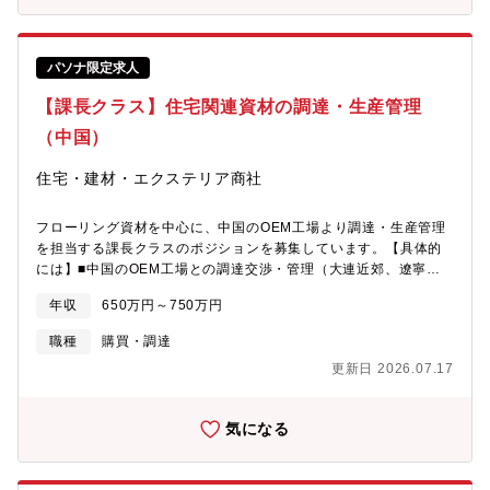
後、3～6ヶ月間は営業事務、配送などを経験いただき、商品知識
シップ持ち、新たな価値創造・事業運営（スタートアップ）を実
や商流を学んでいただきます。その後、営業同行などを経て、先
現することを強く推奨しています。そのための環境（キャリアア
輩社員から徐々に顧客を引き継いでいただく予定です。【研修制
ップ研修など）整備に取り組んでいます。【同社について】
パソナ限定求人
度】社内研修、OJT、メーカー研修、外部講習会への参加等をご
■1598年創業、1947年設立。内装資材、外装建材、セメント、鉄
用意しています。定期的に入社歴の浅い社員向けの集合研修も実
鋼、土木関連資材の販売・施工、及び道路標識の製造・販売を手
【課長クラス】住宅関連資材の調達・生産管理
施しており、メンバー同士でコミュニケーションを取れる機会を
掛ける老舗企業です。■これまで建設・商社事業をメインに展開し
（中国）
定期的に構築しています。※マイカー通勤可。無料駐車場有り
てきましたが、、IT/AIの力を活用したビジネスモデルの変革を行
っております。【魅力】■建設業界は今なおアナログ的な手法が多
住宅・建材・エクステリア商社
く残っておりますが、同社は業界で先駆けてデジタル化を進め、
競争優位を確立することを目指しております。■建設業界の変革に
いち早く携わり、業界をリードすることに挑戦するポジションで
フローリング資材を中心に、中国のOEM工場より調達・生産管理
す。■働き方改革の一環で、フレックスやテレワークなど積極的に
を担当する課長クラスのポジションを募集しています。【具体的
推進しており、また、社内にマッサージ室を設置する等、福利厚
には】■中国のOEM工場との調達交渉・管理（大連近郊、遼寧
生も充実しています。
省、吉林省にある4～5か所の工場）■フローリング資材の生産スケ
年収
650万円～750万円
ジュール管理と品質管理■問題発生時の対応、工場側の手抜き防止
や改善指導■日本国内の営業部門向けのツールやカタログ作成、勉
職種
購買・調達
強会の実施など社内支援業務■商材ラインナップ拡大に向けた新規
更新日 2026.07.17
調達や情報収集※ご経験によっては、家具や電気製品など自社ブ
ランド商品の拡大にも携わっていただきます。【出張頻度】中国
工場への出張は2か月に1回程度、1週間前後の訪問が基本です。出
気になる
張先は主に大連近郊、遼寧省、吉林省エリアです。【組織構成】
現在5名（50代前半ー★採用予定ー30代後半、他メンバー3名）
【募集背景】50代前半の方の後継者となりうる課長クラスのポジ