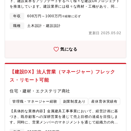
下、建設業界をアップデートするべく様々な建設DXプロジェクト
す。【BuildAppサービス詳細：
り、エンジニアリングカンパニーの領域については、これをけん
を推進しています。建設業界には様々な商材・工種があり、同社
https://www.youtube.com/watch?v=reFaYwEVmDM（７分程
引する立場もお任せできることを期待しています。【ステップア
はこれらを幅広く取り扱うビジネス展開と共に、建設DXサービス
度）】※建設業界の「脱炭素化」や「効率化」は国も推進してお
ップでお任せする業務】入社後、まずはご経験に応じた役職に就
年収
608万円～1000万円
※経験に応ず
についても対象範囲の拡大を進めています。本ポジションでは、
り国とも連携しながら進めることもございます。社会インフラを
いていただき、カンパニー内でのステップアップを期待していま
同社の建築設備設計および建築設備工事関連ビジネスにおける建
支えたい方や建設業界の「不」を解決し日本の未来を支えたい方
す。組織の理解を深めていただいた後に、マネジメントをお任せ
職種
土木設計・建設設計
設DXサービスの企画・開発を牽引頂けるマネジャー候補を募集し
歓迎します。【魅力】・建設業界は今なおアナログ的な手法が多
していく想定しています。将来的にグループ全体にまつわる経営
更新日 2025.05.02
ます。建設業界はBIM（Building Information Modeling）を始め
く残っておりますが、同社は業界で先駆けてデジタル化を進め、
に関わっていただく可能性もございます。【配属部署】野原グル
としたデジタル化が急速に進みつつあり、現在のアナログな商習
競争優位を確立することを目指しております。・建設業界の変革
ープ株式会社 BuildApp事業統括本部 エンジニアリングカンパニ
慣からデジタルを活用したビジネスモデル変革への対応が必須で
にいち早く携わり、業界をリードすることに挑戦するポジション
ー【メンバー構成】カンパニー社長1名カンパニー役員（兼 統括
気になる
す。2021年12月に発表したクラウドサービス「BuildApp（ビル
です。・働き方改革の一環で、フレックスやテレワークなど積極
部長）2名部長5名メンバー 60名【本ポジションの魅力】■野原
ドアップ）」は、建設業界のホットトピックの一つになりつつあ
的に推進しており、また、社内にマッサージ室を設置する等、福
グループの中核を担うカンパニーにおける経営に参画いただけま
り、スーパーゼネコンをはじめ建設会社および建材メーカーなど
利厚生も充実しています。【入社後のフォロー・教育体制】入社
す。■建設業界のDX推進を進めるタイミングであり、この変革に
各ステークホルダーとの施工現場での実証も進んでおります。本
後は、業界やプロダクトを覚えていただくための入社者研修が実
積極的に携われるタイミングとなります。■大手にはない裁量権を
【建設DX】法人営業（マネージャー）フレック
ポジションは、自社のビジネスモデルの革新・トランスフォーメ
施されます。また、関連本部及び部門長との面談などが実施さ
持ち、今後の組織運営を決定付けるチャレンジが出来ます。※同
ーションのみならず、建設業界そのものをリードするダイナミッ
れ、現状や課題点についてディスカッションいただきます。【求
ス・リモート可能
カンパニーでは初めて募集をかけるポジションとなります。
クな活躍の場が約束されます。【職務詳細】以下の職務につい
める人物像】■NOHARAの考えに強く共感し、建設業界における
【NOHARAグループについて】■1598年創業、1947年設立。内
て、ビジネス部門およびDX部門のメンバーから成る推進チームの
DX化を強く推進していく気概をお持ちの方
住宅・建材・エクステリア商社
装資材、外装建材、セメント、鉄鋼、土木関連資材の販売・施
PMを担い、DXサービスのプロダクトマネジャー、およびCDO補
工、及び道路標識の製造・販売を手掛ける老舗企業です。■これま
佐にレポート頂きます。■建築設備設計および建築設備工事関連ビ
管理職・マネージャー経験
副業制度あり
産休育休実績有
で建設・商社事業をメインに展開してきましたが、、IT/AIの力を
ジネス等に関するDX戦略および実行プランに基づいた各種ディレ
活用したビジネスモデルの変革を行っております。【BuildAppサ
【具体的な業務内容】金属建具工事事業において、経営計画に基
クション（調査・分析、ビジネス幹部とのコミュニケーション、
ービス詳細：https://www.youtube.com/watch?
づき、既存顧客への深耕営業を通じて売上目標の達成を目指しま
プロマネ等）■DX戦略に基く、建設DXサービス企画・開発（サー
v=reFaYwEVmDM（７分程度）】※建設業界の「脱炭素化」や
す。同時に、営業メンバーのマネジメントを通じて組織力の向上
ビス立上げ・浸透含む）に関するプロジェクトマネジメント■DX
「効率化」は国も推進しており国とも連携しながら進めることも
と次世代の育成をリードしていただきます。【具体的な業務内
戦略の具体施策を効果的に実行するための、ビジネスの人・組