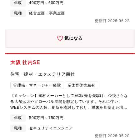
年収
400万円～600万円
後はそれらでもって私達のデザインそのものをヨーロッパはじめ
期経営計画・予実管理（主担当）・全社の年度予算・下期予算策
世界に発信していきたいと考えています。（３）世の中にない商
定の主導、各部門との折衝・中期経営計画の策定、進捗管理、各
職種
経営企画・事業企画
品を生み出す喜び 自分自身の力でまだ世の中にないデザインの
部門との折衝・月次の予実差異分析 ② M&A関連業務・M&A候補
商品を一から作り上げることができます。また、社内の各部署と
更新日 2026.06.22
先の探索、財務分析・業務提携先や相互送客候補先のリストアッ
連携し、コンセプト決めから企画・開発、販売に至るまでの一連
プ及び企業調査 ③ IR関連業務・決算説明資料の作成・事業戦略及
の工程に携わることができるので、大きなやりがいを得られると
び成長可能性に関する開示資料の作成・IR関連対応（決算説明
気になる
ともに自身のスキルアップを図ることも可能です。（４）世界の
会・株主通信・IRサイト更新・TDnet開示業務・機関投資家対応
舞台に挑戦できるチャンス！ 同社は国内外のデザイン賞にも積
等） ④ 経営会議等の重要会議対応・意思決定支援・経営会議資料
極的にチャレンジをしており、世界3大デザイン賞と言われる「iF
の作成・取りまとめ・投資案件、ROIC等、経営陣の意思決定に資
デザイン賞」を４年連続で、「レッドドットデザイン賞」を３年
する重要案件への対応※②～④はご経験に応じて順次担当いただ
大阪 社内SE
連続で受賞しています。また、イタリア・ミラノで開催される
く想定です。■経営の中枢で、事業成長を牽引できる予算策定、中
「ミラノサローネ国際家具見本市」にも2016年から出展してお
期経営計画、M&A、IR対応まで、経営企画の中核業務を担当。経
住宅・建材・エクステリア商社
り、当社オリジナル商品を数多く展示しています。
営陣と直接やり取りしながら、事業成長を加速させる戦略を立
案・実行できます。■東証グロース上場企業のM&A・IR実務を経
管理職・マネージャー経験
産休育休実績有
験できる成長企業だからこそ、M&Aターゲット探索、財務分析、
IR施策対応など、幅広い経験を積めます。上場企業の経営企画と
【ミッション】建材メーカーとしてEC販売を先駆け、今後さらな
して、キャリアの幅を広げられます。■予算策定・予実管理の主担
る店舗拡大やグローバル展開を想定しています。それに伴い、
当として、全社を俯瞰できる全社の予算策定プロセスを主導し、
WEBシステムの入替、刷新を検討しており、将来を見据えた増員
各部門と折衝。全社を俯瞰しながら、経営数値をコントロールす
のため募集を行います。【業務内容】WEBシステムの設計・開発
る経験を積めます。■リーダー候補として、組織マネジメント経験
年収
500万円～750万円
API開発業務【配属部署】情報システム課 ６名（マネージャー1
を積める経営企画チームのリーダー候補として、メンバーの育
名、スタッフ5名）【当社の魅力】■定年は70歳まで！役職定年な
職種
セキュリティエンジニア
成、業務マネジメントにも携われます。将来的には経営企画部門
しのためご経験や実績次第では、70歳までご年収を落とさず就業
を統括するポジションを目指せます【求める人物像】・何よりも
更新日 2026.05.20
できる可能性あり！■在宅・フレックス：2020年にフレックスタ