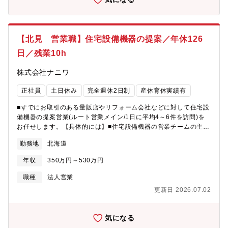
化してきた柔軟な事業展開により、景気変動に強い複合事業ポー
トフォリオを持っています。■不動産賃貸・倉庫業を中心に長年の
事業実績から底堅い事業基盤と健全な財務体質を維持しており、
坂出地区トップクラスの有力企業です。■高松市・坂出市を中心に
【北見 営業職】住宅設備機器の提案／年休126
街づくり・暮らしづくりを支える事業なので、「地元に貢献した
日／残業10h
い」「地域で働き続けたい」方にとってやりがいを感じる環境で
す。■残業は月約10時間程度にて、プライベートの時間がしっかり
株式会社ナニワ
確保できます。17:15にはほとんどの社員が退社します。
正社員
土日休み
完全週休2日制
産休育休実績有
■すでにお取引のある量販店やリフォーム会社などに対して住宅設
備機器の提案営業(ルート営業メイン/1日に平均4～6件を訪問)を
お任せします。【具体的には】■住宅設備機器の営業チームの主な
取扱商品は「暖房機器」「空調機器」「ガス器具」「照明器具」
勤務地
北海道
「給湯器」「ガレージ」「トイレ」等。当社の営業組織は商品や
お客様の業種ではなく、エリア制の担当となっている為、効率よ
年収
350万円～530万円
くお客様を訪問し、商品のご提案をすることが可能です。まずは
お客様としっかり関係を構築し、現場のニーズを把握したうえで
職種
法人営業
適切な商品のご提案を行っていただくことを期待しています。
更新日 2026.07.02
【組織構成】社員3名、パート1名
気になる