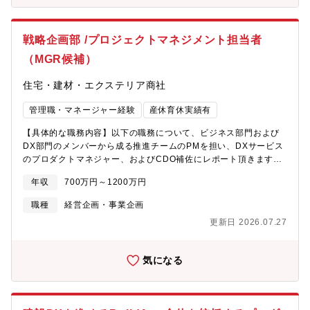
戦略企画部 /プロジェクトマネジメント担当者
（MGR候補）
住宅・建材・エクステリア商社
管理職・マネージャー経験
産休育休実績有
【具体的な職務内容】以下の職務について、ビジネス部門および
DX部門のメンバーから成る推進チームのPMを担い、DXサービス
のプロダクトマネジャー、およびCDO補佐にレポート頂きます。
■躯体工事関連ビジネス等に関するDX戦略および実行プランに基
年収
700万円～1200万円
づいた各種ディレクション（調査・分析、ビジネス幹部とのコミ
ュニケーション、プロマネ等）■DX戦略に基く、建設DXサービス
職種
経営企画・事業企画
企画・開発（サービス立上げ・浸透含む）に関するプロジェクト
更新日 2026.07.27
マネジメント■DX戦略の具体施策を効果的に実行するための、ビ
ジネスの人・組織・カルチャー変革に関するプロジェクトのリー
ド【求める人物像】■仕事を通じて社会課題の解決に貢献したい方
気になる
■NOHARAの考えに強く共感し、建設業界におけるDX化を強く推
進していく気概をお持ちの方【入社後すぐにお任せする業務】■躯
体工事に関するDXサービスの企画・開発・展開に関するプロジェ
クトマネジメント【ステップアップでお任せする業務】■当社各ビ