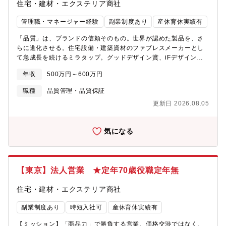
住宅・建材・エクステリア商社
や実績次第では、70歳までご年収を落とさず就業できる可能性あ
り！【魅力】（１）デザイン性の高い商品で洗練された空間を実
管理職・マネージャー経験
副業制度あり
産休育休実績有
現同社の一番の強みは「商品力」にあります。約6,000点の当社商
品の売上高の8割がオリジナル。幅広いカテゴリの商品を取り扱っ
「品質」は、ブランドの信頼そのもの。世界が認めた製品を、さ
ており、当社の商品だけで空間を作り上げることができます。ま
らに進化させる。住宅設備・建築資材のファブレスメーカーとし
た、ひとつひとつの商品もスタイリッシュなデザインが多く、余
て急成長を続けるミラタップ。グッドデザイン賞、iFデザイン
計な装飾や収納は社内の企画デザインチームが海外の見本市や展
賞、ミラノサローネアワードなど世界的な賞を多数受賞したデザ
示会に足を運び、日本にまだないデザインを取り入れ、企画・開
年収
500万円～600万円
イン性の高いオリジナル製品を含む約6,000点を扱う当社で、品質
発をしています。（２）Made in Japanへのこだわり 同社は工
保証スタッフを募集します。【主な業務】・新商品の品質保証業
職種
品質管理・品質保証
場をもたないファブレスメーカーです。キッチンや洗面台は現在
務 社内品質基準策定、新商品企画評価、設計検証、量試検証、
国内の工場で製造しており、メイド・イン・ジャパンならではの
更新日 2026.08.05
クレーム要因分析及び改善業務・製造品質管理業務 協力工場の
高品質を生み出しています。今後はそれらでもって私達のデザイ
品質向上（仕入れ先の定期的な品質パトロールの実施）・製造合
ンそのものをヨーロッパはじめ世界に発信していきたいと考えて
理化（協力工場とともにコストダウンに取り組む）・初期流動管
います。（３）世の中にない商品を生み出す喜び 自分自身の力
気になる
理（重点品質管理）■世界が認めた製品の品質を守り、さらに進化
でまだ世の中にないデザインの商品を一から作り上げることがで
させる単なる「検査業務」ではなく、製品企画段階から品質を作
きます。また、社内の各部署と連携し、コンセプト決めから企
り込む仕事です。・新商品の品質保証業務（特に電気関連）・新
画・開発、販売に至るまでの一連の工程に携わることができるの
商品企画評価、FMEA検証、設計検証、試組検証など、未然防止の
で、大きなやりがいを得られるとともに自身のスキルアップを図
【東京】法人営業 ★定年70歳役職定年無
観点で、品質を作り込む・品質自社基準を策定し、サプライヤー
ることも可能です。（４）世界の舞台に挑戦できるチャンス！
と協働で品質を高める・納入仕様書や品質関連資料などの品質情
同社は国内外のデザイン賞にも積極的にチャレンジをしており、
住宅・建材・エクステリア商社
報を一元管理し、トレーサビリティを確保・：データ分析に基づ
世界3大デザイン賞と言われる「iFデザイン賞」を４年連続で、
き、クレーム要因分析及び再発防止策を立案・実行■電気×建材の
「レッドドットデザイン賞」を３年連続で受賞しています。ま
副業制度あり
時短入社可
産休育休実績有
両面で、幅広い知見を活かせる住宅設備・建築資材という特性
た、イタリア・ミラノで開催される「ミラノサローネ国際家具見
上、電気と建材の両方の知識を活かせます。・照明など、電気安
【ミッション】「商品力」で勝負する営業。価格交渉ではなく、