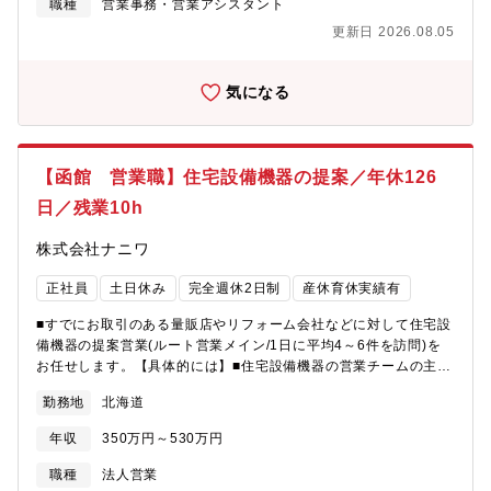
職種
営業事務・営業アシスタント
す。■建設業界の変革にいち早く携わり、業界をリードすることに
業務■入社後すぐにお任せする業務：得意先からの電話の取次、基
更新日 2026.08.05
挑戦するポジションです。■働き方改革の一環で、フレックスやテ
本的な受発注業務。入社3ヵ月はオンボーディングプログラムを通
レワークなど積極的に推進しており、福利厚生も充実していま
じ、フォローさせていただきます。■ステップアップでお任せする
す。【同業界・同職種経験者から見た際の同社で働く魅力】■業界
業務：得意先担当を持ち、直接コミュニケーションを取りなが
気になる
の変革（DX化）に携われるタイミング■大手にはない裁量権を持
ら、スムーズな対応を行います。また、イレギュラー対応や改善
ったチャレンジが出来る
提案も行います。【入社後のフォロー・教育体制】入社から3ヶ月
間は、オンボーディングプランに基づき、商品知識、問合せ対
応、受発注業務の基礎を習得します。その後、得意先担当を持
【函館 営業職】住宅設備機器の提案／年休126
ち、自ら顧客とコミュニケーションを取りながら対応を行ってい
きます。【募集部門】 BuildApp事業統括本部 建材カンパニー 営
日／残業10h
業統括本部 東京支店【メンバー構成】■一課：リーダー1名、メン
バー4名、派遣スタッフ1名■二課：リーダー1名、メンバー4名、
株式会社ナニワ
派遣スタッフ1名■三課：リーダー1名、メンバー5名、派遣スタッ
フ1名■特販課：リーダー1名、メンバー4名、派遣スタッフ1名■千
正社員
土日休み
完全週休2日制
産休育休実績有
葉営業所：リーダー1名、メンバー3名、派遣スタッフ1名■西関東
■すでにお取引のある量販店やリフォーム会社などに対して住宅設
営業所：リーダー1名、メンバー3名、派遣スタッフ1名【キャリア
備機器の提案営業(ルート営業メイン/1日に平均4～6件を訪問)を
アップ】同社は、メンバー自身が思考・行動して、強いオーナー
お任せします。【具体的には】■住宅設備機器の営業チームの主な
シップ持ち、新たな価値創造・事業運営（スタートアップ）を実
取扱商品は「暖房機器」「空調機器」「ガス器具」「照明器具」
現することを強く推奨しています。そのための環境（キャリアア
勤務地
北海道
「給湯器」「ガレージ」「トイレ」等。当社の営業組織は商品や
ップ研修など）整備に取り組んでいます。【同社について】
お客様の業種ではなく、エリア制の担当となっている為、効率よ
■1598年創業、1947年設立。内装資材、外装建材、セメント、鉄
年収
350万円～530万円
くお客様を訪問し、商品のご提案をすることが可能です。まずは
鋼、土木関連資材の販売・施工、及び道路標識の製造・販売を手
お客様としっかり関係を構築し、現場のニーズを把握したうえで
掛ける老舗企業です。■これまで建設・商社事業をメインに展開し
職種
法人営業