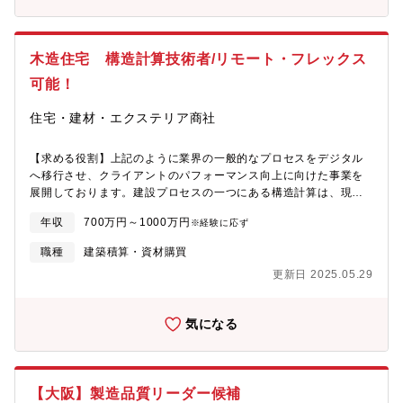
固な関係性をさらに深耕し、同時に営業組織全体のパフォーマン
て中心的役割を担う重要ポジションでご活躍いただきたいと考え
スを最大化するマネジメントを担っていただきます。長年の信頼
ており、建材商社の立場から建設業界のDX化を推進していく強い
を土台に、技術的な提案と人間力を駆使して、都市空間の安心と
熱意と意欲を持った方を募集しております。また、マネージャー
美観を創り出すやりがいのある仕事です。安定した環境で、あな
木造住宅 構造計算技術者/リモート・フレックス
候補として将来的には戦略実施のための組織構築や運営にも携わ
たの営業マネジメント経験を存分に発揮してください。【魅
っていただくことも期待しています。■業務詳細：・プロダクト全
可能！
力】・建設業界は今なおアナログ的な手法が多く残っております
体の管理・取りまとめを行い、目標達成を目指す・DXプロダクト
が、同社は業界で先駆けてデジタル化を進め、競争優位を確立す
開発における企画立案・要件定義・建具をはじめとした専門工事
住宅・建材・エクステリア商社
ることを目指しております。・建設業界の変革にいち早く携わ
の積算・施工図・製造等に関するDXプロダクト開発 - 社内、社外
り、業界をリードすることに挑戦するポジションです。・働き方
プロジェクト管理・調整業務・建設業界の業務フローの改善・効
改革の一環で、フレックスやテレワークなど積極的に推進してお
【求める役割】上記のように業界の一般的なプロセスをデジタル
率化に関するゼネコンをはじめとしたステークホルダーへの提案
り、グループの将来を担う責任とやりがいのある業務を、多様で
へ移行させ、クライアントのパフォーマンス向上に向けた事業を
～開発のための要件定義・社内の関係部署(システム開発チーム等)
柔軟な働き方にて行うことができます。
展開しております。建設プロセスの一つにある構造計算は、現在
との連携・協議■建設業界の「脱炭素化」や「効率化」は国も推進
多くの時間が発生しており、業務生産や効率性の悪化をプロセス
しており国とも連携しながら進めることもございます。社会イン
年収
700万円～1000万円
※経験に応ず
の一つです。私たちは、この構造計算を皮切りに、新たな事業モ
フラを支えたい方や建設業界の「不」を解決し日本の未来を支え
デルをローンチし、事業推進を図るフェーズです。従来の構造設
たい方歓迎します。■入社後すぐにお任せする業務：「BuildApp
職種
建築積算・資材購買
計のフローを改善し、業務効率化・生産性向上を目的とした「構
建具」プロダクト開発における情報基盤の整備や要件定義など■ス
更新日 2025.05.29
造設計サービス」をともに策定していただきます。また海外CAD
テップアップでお任せする業務：「BuildApp」関連サービス（建
センターとの連携及び、アウトソース部門の選定や見直しなどの
具-内装連携など）のプロダクト開発マネジメント【入社後のフォ
業務全体の事業推進及び、これら事業フレーム全体の見直しや改
ロー・教育体制】入社後はDX各部門のオリエンテーションを行い
気になる
善などの業務を行っていただきます。国内の建設業界のイノベー
ながら「BuildApp建具」サービスの情報基盤の整備や要件定義な
ションにいち早く携わり、業界をリードすることに挑戦できる業
どのメンバーに入っていただきプロダクト開発の理解を深めると
務です。【具体的な業務内容】■構造計算ソフトを利用した木造住
ころから開始します。【メンバー構成】■募集部門野原グループ株
宅の構造計算業務■業務委託先で実施した構造計算結果へのチェッ
式会社 BuildApp事業統括本部 BuildAppサービス開発統括部 BA
【大阪】製造品質リーダー候補
ク業務■構造設計サービスの開発■オリジナル構造計算プログラム