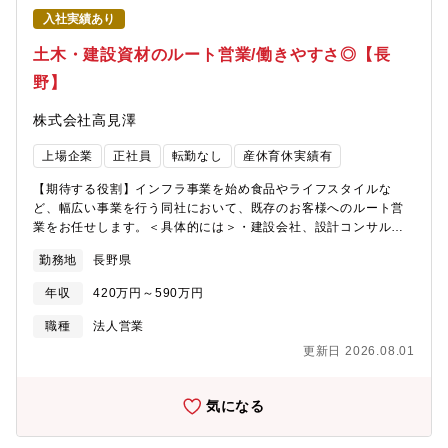
的な事業展開ができることを最大の強みとしています。異なる業
入社実績あり
種を展開していても経営資源を共有することによって、1+1=2で
はなく3にも4にもなるシナジー効果と呼ばれる相乗効果を生み出
土木・建設資材のルート営業/働きやすさ◎【長
しています。また、建設・燃料・食品・不動産など幅広い事業展
野】
開により、不況の業種があったとしても他の事業でカバーができ
る企業です。【同社の魅力】■直近3年間の定着率は76％で、どの
株式会社高見澤
事業所もアットホームな雰囲気です。■充実した人事・教育制度を
整えており、各キャリアに応じた階層別・職種別の研修も実施
上場企業
正社員
転勤なし
産休育休実績有
し、人材育成に力を入れています。■88種類の資格手当を対象に資
格手当支給制度を導入しています。主に業務に関係のある資格を
【期待する役割】インフラ事業を始め食品やライフスタイルな
勉強しながらスキルUP、そして毎月の給料UPに繋がります。■福
ど、幅広い事業を行う同社において、既存のお客様へのルート営
利厚生は充実しており、当社保養所ほか全6つの福利厚生施設(ホ
業をお任せします。＜具体的には＞・建設会社、設計コンサル、
テル、ジム等)を設けており、社員は積極的に利用しています。
役所等のお客様に、同社製品(コンクリート二次製品、土木資材、
【募集背景】組織体制強化のため。
勤務地
長野県
建設資材製品等)の販売やPRを行っていただきます。出張は基本あ
りません。【同社の紹介コメント】同社は10業種の多角化経営に
年収
420万円～590万円
より、すでに持っている技術や生産設備、ノウハウ、販売チャン
ネル、ブランドなどを共有し、より効率的で経済的な事業展開が
職種
法人営業
できることを最大の強みとしています。異なる業種を展開してい
更新日 2026.08.01
ても経営資源を共有することによって、1+1=2ではなく3にも4に
もなるシナジー効果と呼ばれる相乗効果を生み出しています。ま
た、建設・燃料・食品・不動産など幅広い事業展開により、不況
気になる
の業種があったとしても他の事業でカバーができる企業です。
【同社の魅力】■直近3年間の定着率は76％で、どの事業所もアッ