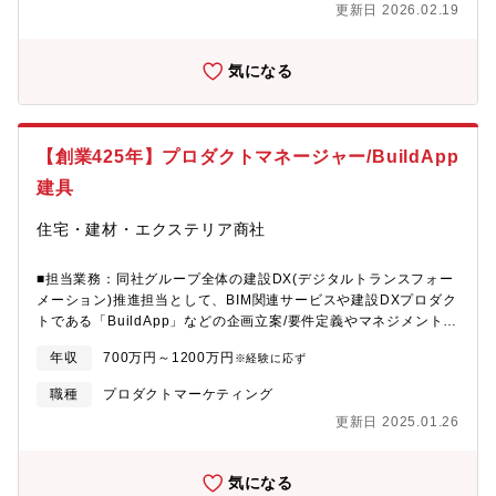
変革を行っております。【魅力】■建設業界は今なおアナログ的な
更新日 2026.02.19
計コーディネート業務： ・工事現場における金属製建具工事の
て、都市空間の安心と美観を創り出すやりがいのある仕事です。
手法が多く残っておりますが、同社は業界で先駆けてデジタル化
設計コーディネーター業務。 ・建築図仕様の確認と、専門的な
安定した環境で、あなたの営業マネジメント経験を存分に発揮し
を進め、競争優位を確立することを目指しております。■建設業界
技術知見に基づいた外注先（工場など）との打合せ。２，顧客折
てください。【魅力】・建設業界は今なおアナログ的な手法が多
の変革にいち早く携わり、業界をリードすることに挑戦するポジ
気になる
衝・承認業務： ・得意先であるゼネコンとの図面打合せや仕様
く残っておりますが、同社は業界で先駆けてデジタル化を進め、
ションです。■働き方改革の一環で、フレックスやテレワークなど
調整を行い、最終的な承認を得るまでの プロセス主導。 ・
競争優位を確立することを目指しております。・建設業界の変革
積極的に推進しており、また、社内にマッサージ室を設置する
顧客の要求と技術的な実現可能性のバランスを取る折衝。３，製
にいち早く携わり、業界をリードすることに挑戦するポジション
等、福利厚生も充実しています。
造依頼業務： ・仕入先（メーカー、工場）へ、決定した仕様に
です。・働き方改革の一環で、フレックスやテレワークなど積極
【創業425年】プロダクトマネージャー/BuildApp
基づいた正確な製造依頼。■キャリアパスについて建具工事の設計
的に推進しており、グループの将来を担う責任とやりがいのある
コーディネーターとして、専門技術を活かし、フロント業務（顧
業務を、多様で柔軟な働き方にて行うことができます。
建具
客・外注先との調整）と事務手続きを確立します。将来的には、
部署のメンバーマネジメント（業務管理、効率化、育成）を担う
住宅・建材・エクステリア商社
マネージャーとして、組織全体の技術力向上と業務品質の安定に
貢献していただきます。■入社後すぐにお任せする業務：半日ほど
■担当業務：同社グループ全体の建設DX(デジタルトランスフォー
入社説明実施後は、先輩社員とOJTを6～12ヶ月程度実施し、独り
メーション)推進担当として、BIM関連サービスや建設DXプロダク
立ちを目指していただきます。■ステップアップでお任せする業
トである「BuildApp」などの企画立案/要件定義やマネジメント業
務：OJTの状況を確認しつつ徐々に担当数を増やし、12～18ヶ月
務に携わっていただきます。現在、当グループではBIMを中心とし
程度で独り立ちをしていただきます。【配属部署】エンジニアリ
年収
700万円～1200万円
※経験に応ず
た積算業務改善・工程管理・コスト管理・製造連携といった建設
ングカンパニー 設計部【同社ついて】野原グループは、425年以
プロセスのデジタル化を進めており、それらの建設DXプロジェク
上の歴史を持つ安定した事業基盤と、建設DXを推進する革新性を
職種
プロダクトマーケティング
トを担当いただきます。顧客であるゼネコンへのヒアリングや実
兼ね備えています。その中核であるエンジニアリングカンパニー
更新日 2025.01.26
証実験を通じて得た情報から「BuildApp」をより顧客のニーズに
は、スチールドア、アルミサッシ、ステンレスサッシといった建
沿うことはもちろん、建設DXを前進するプロダクトにすべく、プ
物の「顔」となる金属建具工事を手掛けるプロフェッショナル集
ロダクトの企画立案/要件定義を行っています。現状、「建築×デ
団です。本ポジションは、ゼネコンを中心とした既存顧客との強
気になる
ジタル」に強い人材が社内にはまだまだ数が少なく、裁量を持っ