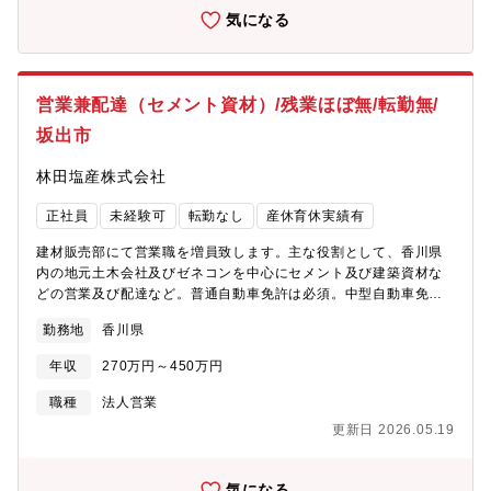
化してきた柔軟な事業展開により、景気変動に強い複合事業ポー
気になる
トフォリオを持っています。■不動産賃貸・倉庫業を中心に長年の
事業実績から底堅い事業基盤と健全な財務体質を維持しており、
坂出地区トップクラスの有力企業です。■高松市・坂出市を中心に
街づくり・暮らしづくりを支える事業なので、「地元に貢献した
営業兼配達（セメント資材）/残業ほぼ無/転勤無/
い」「地域で働き続けたい」方にとってやりがいを感じる環境で
坂出市
す。■残業は月約10時間程度にて、プライベートの時間がしっかり
確保できます。17:15にはほとんどの社員が退社します。
林田塩産株式会社
正社員
未経験可
転勤なし
産休育休実績有
建材販売部にて営業職を増員致します。主な役割として、香川県
内の地元土木会社及びゼネコンを中心にセメント及び建築資材な
どの営業及び配達など。普通自動車免許は必須。中型自動車免許
は入社後に社内規定として取得いただきますのでご安心くださ
勤務地
香川県
い。業界問わず、営業職のご経験、配送のご経験、建築（設備）
業界でのご経験者は歓迎致します。※入社後、約1カ月間は総務部
年収
270万円～450万円
にて研修を準備していますので、ご安心下さい。【企業魅力】■林
田塩産株式会社は香川県・坂出市を中心にインフラ関連事業を多
職種
法人営業
角的に展開する、創業140年以上の地域密着型企業。不動産・倉
更新日 2026.05.19
庫、建設資材、石油・エネルギー、水処理などをグループで手掛
け、堅固な事業基盤と安定した経営が特徴です。■製塩を起点にセ
メント・石油・水処理・不動産などへ時代のニーズに応じて多角
気になる