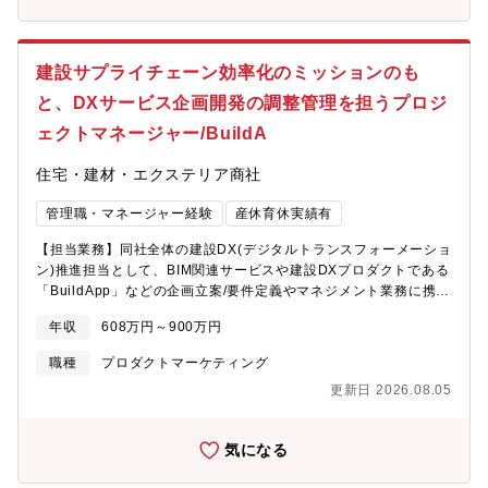
当。・東海エリアの営業戦略を牽引するリーダーとして、キャリ
主に業務に関係のある資格を勉強しながらスキルUP、そして毎月
アアップできます。■既存顧客中心だから、関係構築に集中でき
の給料UPに繋がります。■福利厚生は充実しており、当社保養所
る・営業先は、当社製品の購入履歴があるお客様や展示会で接点
ほか全6つの福利厚生施設(ホテル、ジム等)を設けており、社員は
を持ったお客様が中心。・新規開拓のプレッシャーよりも、深耕
積極的に利用しています。【募集背景】現状、経理業務の多くが
建設サプライチェーン効率化のミッションのも
営業・ファンづくりに注力できます。■主な業務・法人営業・商品
特定のベテラン社員に依存しており、事業継続の観点からも体制
と、DXサービス企画開発の調整管理を担うプロジ
提案、ソリューション提案・自社製品の設計指定活動・商品打合
強化が急務となっています。将来的なリスクに備え、業務の引き
せ、見積業務、納入業務・クレーム対応、アフターフォロー対
継ぎおよび標準化を進めるとともに、次世代の経理組織を担う人
ェクトマネージャー/BuildA
応・データ分析・戦略立案 等【求める人物像】・何よりもセル
材を確保するための増員募集です。
フスターターであること。・個人プレーよりもチームプレーを優
住宅・建材・エクステリア商社
先できること。・粘り強い一方で、時間当たりの労働効率を念頭
に置いて働ける方。・未知の業務や幅広い業務相談への対応。自
管理職・マネージャー経験
産休育休実績有
らの職責に壁を作らずに横広に動くことにストレスを感じないこ
と。・自分の影響力を認識し、適切なビジネスマナーを順守する
【担当業務】同社全体の建設DX(デジタルトランスフォーメーショ
こと。
ン)推進担当として、BIM関連サービスや建設DXプロダクトである
「BuildApp」などの企画立案/要件定義やマネジメント業務に携わ
っていただきます。現在、同グループではBIMを中心とした積算業
年収
608万円～900万円
務改善・工程管理・コスト管理・製造連携といった建設プロセス
のデジタル化を進めており、それらの建設DXプロジェクトを担当
職種
プロダクトマーケティング
いただきます。顧客であるゼネコンへのヒアリングや実証実験を
更新日 2026.08.05
通じて得た情報から「BuildApp」をより顧客のニーズに沿うこと
はもちろん、建設DXを前進するプロダクトにすべく、プロダクト
の企画立案/要件定義を行っています。現状、「建築×デジタル」
気になる
に強い人材が社内にはまだまだ数が少なく、裁量を持って中心的
役割を担う重要ポジションでご活躍いただきたいと考えており、