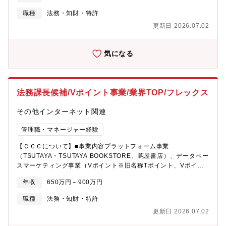
多様な法務の経験を積める環境がCCCグループにはあり幅広く関
職種
法務・知財・特許
わることができることが魅力です。【期待する役割】・マネジメ
更新日 2026.07.02
ントの仕事のうち最も大事なことの1つは後輩を指導し育てること
であるという価値観で仕事に取り組んでいただく。・自分一人で
仕事に向き合いスキルを身に付け単独で働くのではなく、常にチ
気になる
ームで情報やスキルを共有し、他のメンバーと切磋琢磨し、チー
ム力を最大化することを目指す。・事業部門がしようとしている
ことについて問題を見つけてストップをかけるのでなく、事業部
門がしようとしていることを実現するために専門知識を生かして
法務課長候補/Vポイント事業/業界TOP/フレックス
伴走する。・法務部から見たら事業部門はクライアントであり、
そのクライアントの満足度（CS)を最大化するために日々努力する
その他インターネット関連
プロ集団となる。【組織構成】■法務部・CLO兼法務本部長兼法務
部長１名・メンバー3名一人一人がCCCグループにおける事業の
管理職・マネージャー経験
担当をもっており、担当事業のリーガルチェックや契約書締結に
向けたアドバイジング等、0から10までを一貫して行っておりま
【ＣＣＣについて】■事業内容プラットフォーム事業
す。【キャリアパス】本部長、CLOを目指していただくことが可
（TSUTAYA・TSUTAYA BOOKSTORE、蔦屋書店）、データベー
能です。
スマーケティング事業（Vポイント※旧名称Tポイント、Vポイン
トアライアンス、モバイルVカード）、ソーシャルデザイン事業
年収
650万円～900万円
（図書館、公共施設）などを通じて、お客様にライフスタイルを
提案する企画会社です。また、「SHARE LOUNGE」を始めとす
職種
法務・知財・特許
る新規事業を企画し、世の中に発信しています。「カルチュア・
更新日 2026.07.02
インフラを、つくっていくカンパニー。」をミッションとして掲
げ、プラットフォーム事業、データベースマーケ ティング事業、