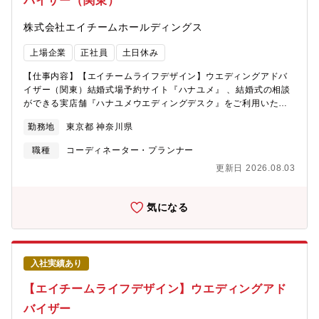
バイザー（関東）
株式会社エイチームホールディングス
上場企業
正社員
土日休み
【仕事内容】【エイチームライフデザイン】ウエディングアドバ
イザー（関東）結婚式場予約サイト『ハナユメ』 、結婚式の相談
ができる実店舗『ハナユメウエディングデスク』をご利用いただ
くカップルのお客様に対して、第三者目線で式場のご提案・見学
勤務地
東京都 神奈川県
手配～ご成約までをサポートしていただきます。●ご来店またはオ
ンラインで、お客様の希望条件にマッチした結婚式場のご提案、
職種
コーディネーター・プランナー
見学手配・接客は1組あたり約2時間（1日2～4組ほど）・接客以
更新日 2026.08.03
外の時間は、接客後のお客様へLINEや電話を通じて見学後の不安
解消サポート●見学後の見積り内容の確認や他式場との比較検討も
サポート●ご要望に応じて、指輪・前撮り・保険などの提案やアド
気になる
バイス◆具体的には配属先の店舗は3～10名程度のチームで構成さ
れています。メンバーの経験は元ウエディングプランナーや営業
職、販売職など様々です。明るくチームで働くことが好きな人が
集まっていますので、お互いに協力し合いながら働ける環境で
入社実績あり
す。入社後、まずは接客デビューに向けて研修を行います。一定
の知識、接客力が身についたらお客様対応をスタートしていただ
【エイチームライフデザイン】ウエディングアド
きます。将来的には、店舗の運営予算管理をする店長やエリア全
体の運営管理をするエリアマネージャー、または自身の接客スキ
バイザー