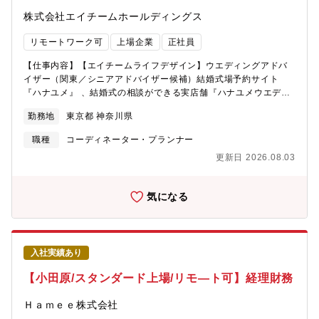
ルを高め続け全国のアドバイザーを牽引するシニアアドバイザ
ー・リードアドバイザーとして活躍いただけることを期待しま
株式会社エイチームホールディングス
す。◆仕事のやりがいハナユメのウエディングアドバイザーは結
婚式場探しのお手伝いをするプロの集団です。単なる御用聞きで
リモートワーク可
上場企業
正社員
はなく、お客様のニーズや不安を明確にし、カップルのお二人に
【仕事内容】【エイチームライフデザイン】ウエディングアドバ
ピッタリの式場をご提案しています。また、お客様だけでなくク
イザー（関東／シニアアドバイザー候補）結婚式場予約サイト
ライアント（結婚式場など）との関係性構築も重要なミッション
『ハナユメ』 、結婚式の相談ができる実店舗『ハナユメウエディ
です。自社、お客様、クライアントの全てにとって満足度の高い
ングデスク』をご利用いただくカップルのお客様に対して、第三
サービスを提供することが大きなやりがいのひとつです。昨今、
勤務地
東京都 神奈川県
者目線で式場のご提案・見学手配～ご成約までをサポートしてい
結婚式業界は多様化しています。常にアンテナを張り、最新の情
ただきます。●ご来店またはオンラインで、お客様の希望条件にマ
報を取り入れながらお客様に最善の提案をすることが求められま
職種
コーディネーター・プランナー
ッチした結婚式場のご提案、見学手配・接客は1組あたり約2時間
す。お客様以上にお客様のことを考え、一緒に理想の結婚式探し
更新日 2026.08.03
（1日2～4組ほど）・接客以外の時間は、接客後のお客様へLINE
をしていただける方を求めています。◆求める人物像お客様から
や電話を通じて見学後の不安解消サポート●見学後の見積り内容の
たくさんの「ありがとう」をいただける仕事を創りたい方仕事も
確認や他式場との比較検討もサポート●ご要望に応じて、指輪・前
遊びも全力投球できる方「失敗すること」よりも「挑戦しないこ
気になる
撮り・保険などの提案やアドバイス●店舗運営における予算管理、
と」が嫌だと感じる方自分自身の可能性にチャレンジしたい方■配
メンバーマネジメント◆具体的には配属先の店舗は3～10名程度の
属先 ◆株式会社エイチームライフデザイン（https://life-
チームで構成されています。メンバーの経験は元ウエディングプ
design.a-tm.co.jp/）デジタルマーケティング支援ビジネスとして
ランナーや営業職、販売職など様々です。明るくチームで働くこ
日常生活に密着したWebサービスを企画・開発・運営・引越し比
入社実績あり
とが好きな人が集まっていますので、お互いに協力し合いながら
較・予約サイト「引越し侍」・車査定・車買取サイト「ナビク
働ける環境です。入社後、まずは接客デビューに向けて研修を行
ル」・結婚式場情報サイト「ハナユメ」・カードローン総合検索
【小田原/スタンダード上場/リモ―ト可】経理財務
います。一定の知識、接客力が身についたらお客様対応をスター
サイト「ナビナビキャッシング」・金融情報メディア「イーデ
トしていただきます。将来的には、店舗の運営予算管理をする店
ス」・集客支援・コンサルティング「売上向上支援サービス」
Ｈａｍｅｅ株式会社
長やエリア全体の運営管理をするエリアマネージャー、または自
など■配属先/選考について エイチームグループではグループ合同