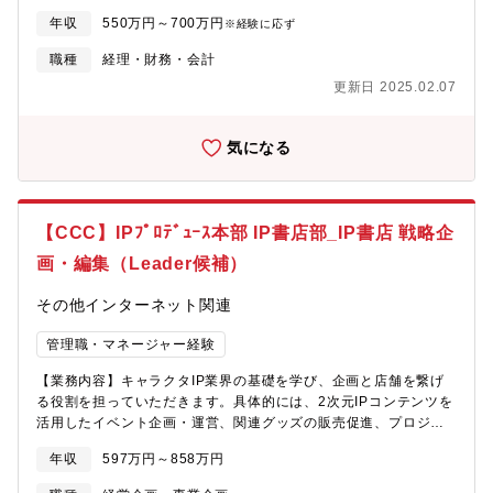
入社後は、スムーズにキャッチアップいただけるようフォローし
理■各種作業の標準化、早期化 ■税務業務（税金計算、申告・納税
ますので、ご安心ください。同社グループでは、リモート勤務も
年収
550万円～700万円
※経験に応ず
等） ■新規案件相談対応（事業部からの相談等） 【監査対応（四
可能です。社員同士での対面コミュニケーションを重視している
半期、期末）】■資料作成■増減分析 ■残高確認状の発送、確
職種
経理・財務・会計
社風ですので、フルリモートではなく出社勤務とリモート勤務を
認 ■内部統制 ■決算論点の議論【歓迎要件】■上場企業での経
組み合わせたハイブリット型勤務としております。■キャリアご入
更新日 2025.02.07
理実務経験のある方 ■IPO経験、ベンチャー企業での経理経験（会
社後、まずは事業担当としてのご経験を積んでいただけるようサ
計事務所経験者も可） ■監査対応経験のある方 ■連結決算業務の経
ポートします。複数の担当事業を経験したのち、マネジメントポ
験のある方 弊社では新規事業も多く立ち上がり、様々な取り組み
ジションへも挑戦できる環境です。【配属先】募集事業領域1は入
気になる
が盛んに行われています。多くの方とコミュニケーションを取っ
社後、某社へ在籍出向となります
たり、社内では誰もやったことがない業務にチャレンジできる環
境です。
【CCC】IPﾌﾟﾛﾃﾞｭｰｽ本部 IP書店部_IP書店 戦略企
画・編集（Leader候補）
その他インターネット関連
管理職・マネージャー経験
【業務内容】キャラクタIP業界の基礎を学び、企画と店舗を繋げ
る役割を担っていただきます。具体的には、2次元IPコンテンツを
活用したイベント企画・運営、関連グッズの販売促進、プロジェ
クト全体のスケジュール管理、オンラインプラットフォームとの
年収
597万円～858万円
連携などを担当していただきます。新規事業の立ち上げメンバー
として、事業の成長に大きく貢献する役割を担っていただくこと