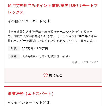
新規事業が多数生み出されている状況に対して、難易度の高いミ
から、私たちは人事機能を単なる管理部門としてではなく、組織
ッションに挑戦したい方、やりがいを感じられるタイプの方。変
給与労務担当/Vポイント事業/業界TOP/リモートフ
の戦略的なパートナーとして位置づけ、企業文化の醸成とパフォ
化の大きさを楽しみながら仕事に取り組んでみたい方。■関係構築
ーマンス向上に貢献できる存在へと強化したいと考えています。
レックス
能力を活かして、周囲と信頼関係を築きながらお仕事に取り組ん
そこで今回、この重要なミッションを担い、当社の未来を人事面
でこられた方。【魅力】■入社後の流れについて１人１人が事業担
から共に創り上げてくださる「人事制度設計・運用担当」を募集
その他インターネット関連
当をもち、担当事業のリーガルチェックや契約書締結に向けたア
いたします。既存の人事制度をブラッシュアップしながら、新た
ドバイジング等、一貫して行っております。入社後は、スムーズ
な人事制度の企画立案から運用までを一貫してリードし、多様な
【募集背景】人事管理部／給与労務チームの体制強化を図るた
にキャッチアップいただけるようフォローしますので、ご安心く
部門との円滑なコミュニケーションを通じて、組織全体のパフォ
め、即戦力人材の募集を行います。【ミッション】2025年に給与
ださい。■キャリアパスについて課長候補としてご入社いただき、
ーマンス最大化に貢献していただくことを期待しています。【求
社保ベンダーを刷新したタイミングであることから、日々の業務
まずは事業担当としてのご経験を積んでいただきます。その後、
める人物像】組織の成長と変革を人事制度の側面から力強く推進
対応と並行して、既存業務内容の更新、業務の効率化、人事部門
小規模チームのマネジメントや、部長・本部長層、経営層とのコ
したいという意欲を持つ方を歓迎します。論理的思考力と高度な
年収
572万円～858万円
の一員として従業員へのサービス向上策の立案にも積極的に取り
ミュニケーション等を通じ、半年～数年以内で課長ポジション昇
データ分析スキルを活かし、複雑な人事課題を構造化し、実効性
組んでいただきます。【業務内容】給与労務（給与社保）の実務
格を目指していただきます。ゆくゆくは、部長のポジションを目
のある制度へと具現化できる方を求めています。特に、多様な部
職種
人事(採用・労務・制度設計・研修)
担当者として、以下の業務を中心に幅広くご対応いただきます。■
指していただくことも可能です。
門や立場の人々と円滑なコミュニケーションを図り、高い調整力
更新日 2026.07.07
月次の給与計算、社会保険手続き、一部入退社対応などの労務業
と交渉力を持って合意形成をリードできる方は、当社の変革期に
務全般■年末調整、給与支払報告書などの年次業務対応■ベンダー
おいて不可欠な存在です。変化を前向きに捉え、新しい知識やス
コントロール（給与ベンダー／社保ベンダー）■確定拠出年金にか
キルを積極的に習得し、常に自身の専門性を高めていく向上心を
気になる
かる業務■店舗および従業員からの問い合わせ対応■就業規則改
お持ちの方。単なる制度設計に留まらず、それが組織全体にもた
定、各種法改正などへの対応■その他人事労務に関する業務全般
らす影響を深く理解し、社員一人ひとりの成長とエンゲージメン
【求める人物像】CCC給与労務チームで対応する人数は、社員と
ト向上に貢献したいという情熱を持つ方と共に、より良い組織づ
店舗アルバイトを合わせて7000名以上です。大規模企業において
くりを目指したいと考えています。【期待する役割】多様な事業
事業法務（エキスパート）
給与労務計算をされれていた方はもちろんのこと、中小規模の企
を行っているCCCグループの人事制度の設計や運用を通じて、自
業からステップアップしたい意欲のある方も歓迎します。
らの手で人と組織全体の変革を生み出していくプロセスに深くか
その他インターネット関連
かわる経験ができます。また、昨今のトレンドとなっている「ジ