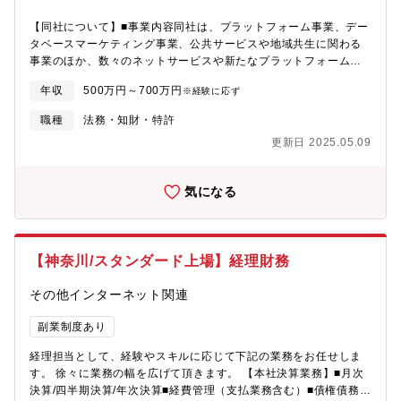
ョブ型」や「働き方改革」に制度設計を通じて関わることができ
【同社について】■事業内容同社は、プラットフォーム事業、デー
ます。評価報酬制度設計・運用を主軸にしながら、人事企画業務
タベースマーケティング事業、公共サービスや地域共生に関わる
全般も担っていただき、人事企画領域の専門性を高めていけま
事業のほか、数々のネットサービスや新たなプラットフォームサ
す。もちろん、将来的に人事企画分野のマネジメントを目指して
ービスを企画し、プラットフォームを通じて新しいライフスタイ
いただくこともできます。上記に限らず、ご自身のキャリア志向
年収
500万円～700万円
※経験に応ず
ルの提案を行っています。【職務内容】同社が運営する新規事業
に合わせ、人事部門内の様々な職種へのジョブチェンジや、別部
や組織再編(M&A含む)を広く担当いただく戦略法務的な立ち位置
門にチャレンジいただくことも可能な環境があります。「キャリ
職種
法務・知財・特許
で、同社グループの事業を支えていただける方を募集します。国
ア自律」をキーワードに、社内での異なるキャリア形成を後押し
更新日 2025.05.09
内外への出店や公共サービス事業、新規事業…といったように、
する環境がCCCにはあります。【組織構成】【働き方】
多種多様な法務の経験を積める環境が同社グループにはあり幅広
く関わることができることが魅力です。１．データベースマーケ
気になる
ティング事業２．プラットフォーム事業【求める人物像】こんな
想いやお仕事のスタンスに、一つでも共感いただける方は、ぜひ
ご応募ください！■プライオリティを自身で決め、限られた業務時
間の中で工夫・取捨選択できるような、誰かの指示ではなくご自
【神奈川/スタンダード上場】経理財務
身でうまく業務をコントロールして仕事を進めていきたい方や、
裁量権が大きいことにやりがいを感じる方。■新規事業が多数生み
その他インターネット関連
出されている状況に対して、難易度の高いミッションに挑戦した
い方、やりがいを感じられるタイプの方。変化の大きさを楽しみ
副業制度あり
ながら仕事に取り組んでみたい方。■関係構築能力を活かして、周
囲と信頼関係を築きながらお仕事に取り組んでこられた方。■働き
経理担当として、経験やスキルに応じて下記の業務をお任せしま
方１人１人が事業担当をもち、担当事業のリーガルチェックや契
す。 徐々に業務の幅を広げて頂きます。 【本社決算業務】■月次
約書締結に向けたアドバイジング等、一貫して行っております。
決算/四半期決算/年次決算■経費管理（支払業務含む）■債権債務管