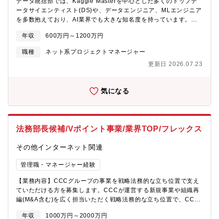
データ統括部では、Kaggle Masterを中心とした多くのトップデ
ループ合同採用を行っています。全社共通ポジションの場合、合
ータサイエンティスト(DS)や、データエンジニア、MLエンジニア
同選考を実施します。配属の可能性がある会社・部署については
を多数抱えており、AI業界でも大きな知名度を持っています。開
募集要項に詳細を記載していますので、必ずご確認ください。合
発チームの専門性を十分に活かして、大きな事業価値を生み出す
同選考になった場合、最終的な配属先は選考を通じて決定しま
年収
600万円～1200万円
ためには、AI利活用の発見、課題ドリブンでの戦略立案、AI案件
す。また入社後、社内異動によるグループ会社間での転籍の可能
の特性を理解したプロジェクトリードが行える人材が重要にな
職種
ネット系プロジェクトマネージャー
性があります。
り、データ活用推進グループにて、次の業務をお任せします。 ＜
更新日 2026.07.23
業務内容＞クライアントや社内の他事業本部からの相談、依頼に
対し、AI利活用の発見やAI案件のプロジェクトリードを実施しま
す。■クライアント、社内各事業における課題発掘■課題に対する
気になる
技術のアジャスト、期待値調整■提案/契約/POC/サービス実装まで
のプロジェクトマネジメント■QCD管理■データ統括部エンジニア
やその他の関連部署の人材との橋渡し■各ステークホルダーとの折
衝、マネジメント 等＜当該業務を通じて得られるもの＞■今後ま
法務部長候補/Vポイント事業/業界TOP/フレックス
すます増えて行くであろう、AI活用プロジェクトを最前線で経験
出来る■新たな収益の柱を生み出す経験・事業マネジメントスキル
その他インターネット関連
全般■様々な業界・業種、特に大手上場企業との対話を通じて得ら
れる人脈・ネットワーク
管理職・マネージャー経験
【業務内容】CCCグループの事業を戦略法務的な立ち位置で支え
ていただける方を募集します。CCCが運営する新規事業や組織再
編(M&A含む)を広く担当いただく戦略法務的な立ち位置で、CCC
グループの事業を支えていただける方を募集します。国内外への
年収
1000万円～2000万円
出店や公共サービス事業、新規事業・・・といったように、多種