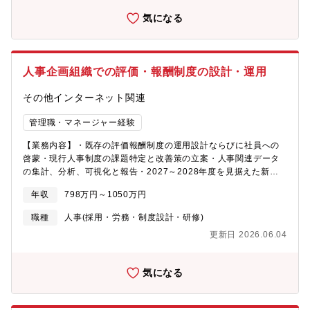
公共サービスや地域共生に関わる事業のほか、数々のネットサー
気になる
ビスや新たなプラットフォームサービスを企画し、プラットフォ
ームを通じて新しいライフスタイルの提案を行っています。【募
集背景】今回は、ＣＣＣ社の中のデータベースマーケティング事
業を運営するＣＣＣＭＫ社へ出向のポジションとなります。
人事企画組織での評価・報酬制度の設計・運用
★「CCCMKホールディングス株式会社」へ在籍出向★マーケティ
ング・ソリューション事業やポイントアライアンス事業を展開
その他インターネット関連
https://www.cccmkhd.co.jp/【職務内容】担当事業のリーガルチ
ェックや契約書締結に向けたアドバイジング等をお任せします。
管理職・マネージャー経験
ゆくゆくはCCCが運営する新規事業や組織再編(M&A含む)を広く
担当いただく戦略法務的な立ち位置で、CCCグループの事業を支
【業務内容】・既存の評価報酬制度の運用設計ならびに社員への
えていただくことを想定しています。国内外への出店や公共サー
啓蒙・現行人事制度の課題特定と改善策の立案・人事関連データ
ビス事業、新規事業…といったように、多種多様な法務の経験を
の集計、分析、可視化と報告・2027～2028年度を見据えた新た
積める環境がCCCグループにはあり幅広く関わることができるこ
な評価・報酬制度の設計・その他人事企画部門でのテーマ（要員
とが魅力です。【組織構成】以下事業部のいずれかに配属予定で
年収
798万円～1050万円
計画の運用・働き方関連制度設計ほか）【募集背景】当社は現
す。１．データベースマーケティング事業
在、組織としても大きな変革期を迎えています。既存事業の変革
職種
人事(採用・労務・制度設計・研修)
https://www.cccmkhd.co.jp/・取締り役 CLO (本部長、部長、
と領域多様化を進めている中で、2023年度にジョブ型を目指した
グループリーダーを兼務)・メンバー４名 ２．プラットフォーム
更新日 2026.06.04
評価・報酬制度への変更を実施しました。そこから毎年メンテナ
事業 https://www.ccc.co.jp/・グループリーダー (課長) １
ンスをかけながら、3年が経過しました。社員がこの評価・報酬制
名・メンバー 6名【求める人物像】■プライオリティを自身で決
度への理解をさらに深め、人と組織の成長に繋げていくための啓
め、限られた業務時間の中で工夫・取捨選択できるような、誰か
気になる
蒙活動を進めながら、会社がこれから次のステージに向かってい
の指示ではなくご自身でうまく業務をコントロールして仕事を進
くことを見据えて、評価・報酬制度をはじめとした人事制度全般
めていきたい方や、裁量権が大きいことにやりがいを感じる方。■
をさらに大きく進化させていこうとしています。このような背景