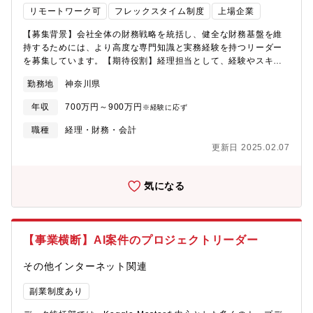
身の接客スキルを高め続け全国のアドバイザーを牽引するシニア
採用を行っています。全社共通ポジションの場合、合同選考を実
リモートワーク可
フレックスタイム制度
上場企業
アドバイザー・リードアドバイザーとして活躍いただけることを
施します。配属の可能性がある会社・部署については募集要項に
期待します。◆仕事のやりがいハナユメのウエディングアドバイ
詳細を記載していますので、必ずご確認ください。合同選考にな
【募集背景】会社全体の財務戦略を統括し、健全な財務基盤を維
ザーは結婚式場探しのお手伝いをするプロの集団です。単なる御
った場合、最終的な配属先は選考を通じて決定します。また入社
持するためには、より高度な専門知識と実務経験を持つリーダー
用聞きではなく、お客様のニーズや不安を明確にし、カップルの
後、社内異動によるグループ会社間での転籍の可能性がありま
を募集しています。【期待役割】経理担当として、経験やスキル
お二人にピッタリの式場をご提案しています。また、お客様だけ
す。
に応じて下記の業務をお任せします。徐々に業務の幅を広げて頂
でなくクライアント（結婚式場など）との関係性構築も重要なミ
勤務地
神奈川県
き、ご経験に応じてマネジメントや組織の取りまとめを行ってい
ッションです。自社、お客様、クライアントの全てにとって満足
ただきます。【本社決算業務】■月次決算/四半期決算/年次決算 ■
年収
700万円～900万円
※経験に応ず
度の高いサービスを提供することが大きなやりがいのひとつで
経費管理（支払業務含む）■債権債務管理■各種作業の標準化、早
す。昨今、結婚式業界は多様化しています。常にアンテナを張
期化 ■税務業務（税金計算、申告・納税等）■新規案件相談対応
職種
経理・財務・会計
り、最新の情報を取り入れながらお客様に最善の提案をすること
【監査対応（四半期、期末）】■資料作成■増減分析 ■残高確認状
更新日 2025.02.07
が求められます。お客様以上にお客様のことを考え、一緒に理想
の発送、確認 ■内部統制 ■決算論点の議論【残業】残業時間1
の結婚式探しをしていただける方を求めています。◆求める人物
日1.5時間/リモート・フレック制度有のため働き方◎【歓迎要件】
像・お客様からたくさんの「ありがとう」をいただける仕事を創
■上場企業での経理実務経験のある方 ■IPO経験、ベンチャー企業
気になる
りたい方・仕事も遊びも全力投球できる方・「失敗すること」よ
での経理経験（会計事務所経験者も可） ■監査対応経験のある方 ■
りも「挑戦しないこと」が嫌だと感じる方・自分自身の可能性に
連結決算業務の経験のある方 同社では新規事業も多く立ち上が
チャレンジしたい方■配属先 ◆株式会社エイチームライフデザイ
り、様々な取り組みが盛んに行われています。多くの方とコミュ
ン（https://life-design.a-tm.co.jp/）デジタルマーケティング支援
ニケーションを取ったり、社内では誰もやったことがない業務に
【事業横断】AI案件のプロジェクトリーダー
ビジネスとして日常生活に密着したWebサービスを企画・開発・
チャレンジできる環境です。
運営・引越し比較・予約サイト「引越し侍」・車査定・車買取サ
その他インターネット関連
イト「ナビクル」・結婚式場情報サイト「ハナユメ」・カードロ
ーン総合検索サイト「ナビナビキャッシング」・金融情報メディ
副業制度あり
ア「イーデス」・集客支援・コンサルティング「売上向上支援サ
ービス」 など■配属先/選考について エイチームグループではグ