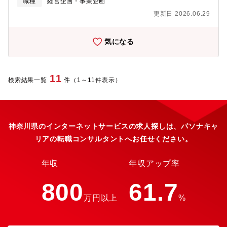
職種
経営企画・事業企画
を期待しています。また、市場の動向や顧客ニーズを分析し、新
更新日 2026.06.29
たなビジネスチャンスを創出していくことも期待しています。・2
次元IPコンテンツを活用した企画立案・実行・オンライン・オフ
ラインイベント・販促キャンペーンの企画・実施・関連企業との
気になる
交渉・提携による事業拡大・売上・販売データの分析と改善策の
実施・プロジェクトのスケジュール管理・進捗管理・チームメン
バーとの連携・情報共有※チーム内での役割はご経験とスキルを
踏まえて決定します。【募集背景】IPプロデュース事業は2024年
11
検索結果一覧
件（1～11件表示）
4月のSHIBUYA TSUTAYAリニューアル時に誕生したSHIBUYA
TSUTAYA IP書店をきっかけに社内のいち事業として誕生しまし
た。「IP書店」はコミック・アニメ・VTuber(※バーチャル
YouTuber)などを取り扱い、店内は、POP UP SHOP・IP100・
ギャラリーの3つのフロアから構成され、コミック・フィギュア・
神奈川県のインターネットサービスの求人探しは、パソナキャ
グッズなどを中心として販売し、販売商品の半数以上は「IP書
リアの転職コンサルタントへお任せください。
店」オリジナル限定商品となり、IPエンタテインメントコンテン
ツとコラボレーションしたIP書店でしかできないコト体験ができ
るイベントも実施しています。この新規事業の中核メンバーとし
年収
年収アップ率
て、IP書店の売場プロデュースを担い、版元・顧客・クリエイタ
ーの全方位に満足されるパッケージの実現、維持を担っていただ
800
61.7
ける方を募集します。2次元IPコンテンツへの深い愛情と事業への
万円以上
%
情熱を持ち、私たちとともに新たなビジネスを創造していく仲間
を求めています。【求める人物像】2次元IPコンテンツへの深い愛
情と知識、そしてIPビジネスへの関心をお持ちの方を歓迎しま