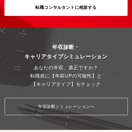
す。責任感とオーナーシップを持ち、主体的に業務に取り組める
方。チームワークを重視し、円滑なコミュニケーションを図りな
転職コンサルタントに相談する
がら、書店を中心としたオフラインとオンラインを融合した新た
なビジネスモデル構築に貢献できる方を求めています。常に新し
い情報やトレンドにアンテナを張り、変化への対応力と柔軟な思
考力をお持ちの方。2次元IPコンテンツを通じて、お客様に喜びと
感動を提供することに情熱を燃やせる方からの応募をお待ちして
います。
年収診断・
キャリアタイプシミュレーション
あなたの年収、適正ですか？
転職前に【年収UPの可能性】と
【キャリアタイプ】をチェック
年収診断シミュレーションへ