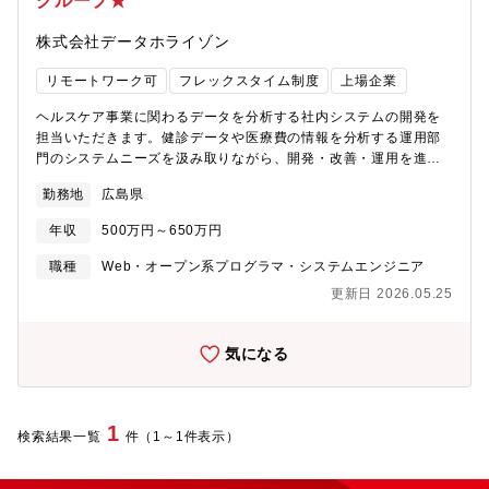
グループ★
株式会社データホライゾン
リモートワーク可
フレックスタイム制度
上場企業
ヘルスケア事業に関わるデータを分析する社内システムの開発を
担当いただきます。健診データや医療費の情報を分析する運用部
門のシステムニーズを汲み取りながら、開発・改善・運用を進め
ていきます。＜具体的には＞・社内外のシステムにおける要件定
勤務地
広島県
義・設計・開発・テスト・導入までの全工程・医療データ（健診
結果・レセプト）を活用した対象者抽出・効果測定ロジックの実
年収
500万円～650万円
装・データの管理運用部門からのニーズヒアリングや要件定義・
外部システムとのデータ連携やシステム環境の整備・保守・プロ
職種
Web・オープン系プログラマ・システムエンジニア
ジェクトの進捗管理や新サービスの企画提案 など＜配属先組織
更新日 2026.05.25
情報＞正社員11名（20代1名、30代5名、40代5名） ＋ 派遣と
準委任 約20名＜AI活用＞現在、社内にてシステム開発における
AI活用（開発プロセスの短縮など）について検討しています。す
気になる
でに打ち合わせの議事録や資料作成はAIツールを使用しており、
AIに携わる機会が増えてきています。データホライゾンでも、
DeNAが掲げる「AIオールイン」の実現を目指しており、既存事業
の強化を目的とすることはもちろん、従業員のAIネイティブ化と
1
検索結果一覧
件（1～1件表示）
生産性向上を叶えるべく進めています。AIの普及が急速に進んで
いる今、活用余地の大きい環境で、AI導入の立ち上げを一緒に進