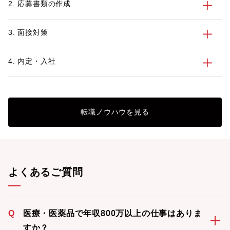
2. 応募書類の作成
数在籍しておりますので、転職や採用に関
しての情報収集やお困りごとがあれば、ぜ
ひパソナへご連絡ください。
3. 面接対策
4. 内定・入社
転職ノウハウを見る
よくあるご質問
Q
医療・医薬品で年収800万以上の仕事はありま
すか？