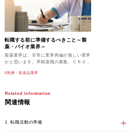
転職する前に準備するべきこと～製
薬・バイオ業界～
製薬業界は、非常に業界再編が激しい業界
かと思います。早期退職の募集、ＣＲＯの
経営統合、上場廃止など昨年度から今年に
医療・医薬品業界
かけても多くのニュースがありました。同
業界では1社でキャリアを積んでいくだけ
ではなく他社での活躍のチャンスを考えな
Related information
がら柔軟に経験値を積んでいく必要がある
関連情報
と思っています。 パソナでは、積極的に
採用活動を行っている企業様から、様々な
求人のご依頼をいただいておりますので、
1. 転職活動の準備
求職者の方々皆様に合った情報提供や求人
のご提案が可能です。製薬業界での転職支
援実績が豊富なシニアコンサルタントも多