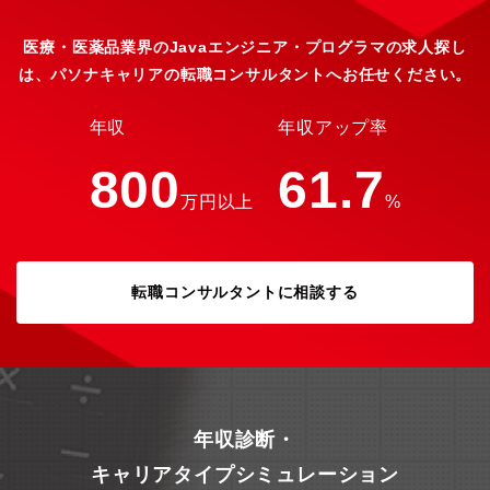
めませんか？＜入社後のフォロー＞入社～数ヶ月間は、丁寧な研
修やOJTを準備しておりますので、医療業界未経験の方やスキル
に不安がある方もご安心ください。既存社員とコミュニケーショ
医療・医薬品業界のJavaエンジニア・プログラマの求人探し
ンを取りながら、実際の業務に携わっていただき、システムの概
は、パソナキャリアの転職コンサルタントへお任せください。
要や医療の専門知識を身につけていただきます。また、DeNAグル
ープの様々な研修プログラムを受講でき、AIやデータ分析など最
先端分野のスキル習得も可能です。（ご興味のあるものを選択し
年収
年収アップ率
て受講いただけます）＜ポジションの特徴＞■使い勝手や処理速度
等に関する運用部門の生の声をダイレクトに反映でき、改善の成
800
61.7
果が見えやすくやりがいのあるシステム開発ができます。■要件定
万円以上
%
義から新サービス企画まで一貫して関わることができる、裁量の
大きい環境です。■プロセス重視の評価制度で、目に見えない成果
やリーダーシップもしっかり評価します。■AI活用やデータ分析に
携わることができ、先端技術に挑戦することができます。■経験・
転職コンサルタントに相談する
スキルよりも、事業への興味や共感を重視しています。社員の大
多数は、医療分野の専門知識はないけれど「"医療×IT"で社会貢献
がしたい」と考えて入社し、活躍しております！ 弊社
にご興味をお持ちいただけましたら、ぜひご応募くださ
い。 【データホライゾン社につい
て】広島で1981年に創業したデータホライゾンは、医療データ
×ITで「国民の健康促進」に貢献すべく、様々な医療システム・事
年収診断・
業を展開しています。特にレセプト（診療報酬明細書）の分析技
術では特許を取得しており、レセプト分析のパイオニアとして業
キャリアタイプシミュレーション
界を牽引してきました。自治体向けにレセプトをはじめとした医