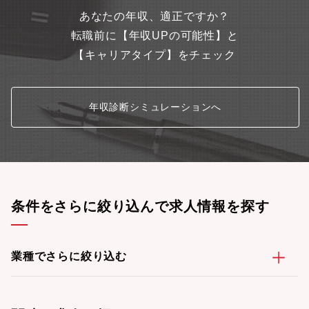
療データ分析やデータヘルス計画を支援し、医療費増大や人口減
あなたの年収、適正ですか？
少・少子高齢化などといった日本の医療課題解決に挑戦していま
す。2022年にはDeNAの連結子会社となり、DeNA本体やDeNA
転職前に【年収UPの可能性】と
グループのヘルスケア事業と連携しています。データホライゾン
【キャリアタイプ】をチェック
がこれまでにデータヘルス領域の支援サービスで獲得した信頼性
と、DeNAグループの先進性を兼ね備えた環境です。進化を続ける
当社の一員として、医療領域から日本の未来を一緒に創っていた
だける方を募集しています。
年収診断シミュレーションへ
条件をさらに絞り込んで求人情報を探す
業種でさらに絞り込む