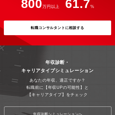
800
61.7
区分でのシフト勤務となります。＜区分＞①9時～17時30分②10
万円以上
%
時～18時30分※ 前月初旬～中旬に翌月のシフトを決定※ シフト
の時間帯は受託業務の状況により8:00～20:00の範囲で変更の可
能性あり＜就業日／休日＞・就業日：月～土（5日/週） ・休日：
完全週休2日制（毎週2日/原則、日曜＋他1日）、祝日、会社指定
日、年末年始（12/29～1/4） ※ 土曜勤務が発生した場合は同一週
転職コンサルタントに相談する
内に振替休日を取得※ 稀に休日勤務が発生する場合があり、その
際は社内規定に基づき、1か月以内を目安に振替休日を取得※ 入
社後のトレーニング期間（2か月前後）は、月～金の9:00～17:30
勤務（シフト勤務無し）※ 業務に慣れてからは、在宅によるオペ
レーション業務も可能！ 習熟度の個人差はありますが、慣れる
までの目安は、概ね半年～１年程度です。【キャリアプラン】ま
ずは基本的なオペレーションスキルを身につけ、問い合わせ対応
年収診断・
やシステム入力などの実務を経験していただきます。その後は、
キャリアタイプシミュレーション
プロジェクトの運用窓口や人員管理を担うオペレーションリード
としての活躍を期待しています。また、適性や興味に応じて、製
あなたの年収、適正ですか？
品・サービスの企画や改善にも関われるチャンスがあり、創造性
と主体性を活かせる環境です。将来的には、複数のプロジェクト
転職前に【年収UPの可能性】と
を横断的に支え、チームや業務全体を牽引するマネジメント層と
【キャリアタイプ】をチェック
しての成長も視野に入れています。
年収診断シミュレーションへ