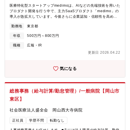
医療特化型スタートアップmedimoは、AIなどの先端技術を用いた
プロダクト開発を行う中で、主力SaaSプロダクト「medimo」の
導入が急拡大しています。今後さらに企業認知・信頼性を高めて
いくため、社外広報および社内広報を戦略的に推進できる広報・
勤務地
東京都
PR担当を募集します。【業務内容】■広報・PR戦略の企画・立
案・実行■プレスリリース作成・配信、メディアリレーション構築
年収
500万円～800万円
■メディア取材対応、記事掲載の推進■オウンドメディア（ブロ
グ・SNS等）の企画・運営■コーポレートサイトやブランドに関す
職種
広報・IR
る情報設計・更新■展示会・カンファレンス等の広報支援■社内向
更新日 2026.04.22
け広報活動の企画・運営■広報活動の効果測定・レポート作成 な
ど【募集背景】現在トップシェアとなっている自社プロダクト
「medimo」を軸にさらなるプロダクトのリリースを予定している
気になる
当社において、企業認知・信頼性を高めていくことが必須である
ため募集いたします。【魅力】■当社が誇る主力SaaSプロダクト
「medimo」だけでなく、今後1年以内に複数の新規プロダクトを
リリースする予定なので、戦略的に広報活動を行っていくことが
総務事務（給与計算/勤怠管理）/一般病院【岡山市
できます。■既にトップシェアとなっているAIカルテ自動入力サー
東区】
ビスを軸に、今後さらなるプロダクトの提供も予定されているほ
ど会社としての明確なビジョンがあります。■「量は質を凌駕す
社会医療法人盛全会 岡山西大寺病院
る」「凡事徹底」この二つの社風を徹底的に落とし込むことで強
い営業組織を作っている段階で、採用という観点から会社の成長
正社員
学歴不問
転勤なし
に貢献できます。