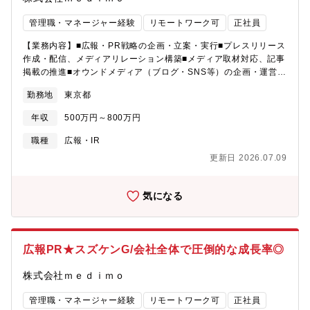
品・サービスの企画や改善にも関われるチャンスがあり、創造性
と主体性を活かせる環境です。将来的には、複数のプロジェクト
管理職・マネージャー経験
リモートワーク可
正社員
を横断的に支え、チームや業務全体を牽引するマネジメント層と
【業務内容】■広報・PR戦略の企画・立案・実行■プレスリリース
しての成長も視野に入れています。
作成・配信、メディアリレーション構築■メディア取材対応、記事
掲載の推進■オウンドメディア（ブログ・SNS等）の企画・運営■
コーポレートサイトやブランドに関する情報設計・更新■展示会・
勤務地
東京都
カンファレンス等の広報支援■社内向け広報活動の企画・運営■広
報活動の効果測定・レポート作成 など【募集背景】医療特化型ス
年収
500万円～800万円
タートアップmedimoは、AIなどの先端技術を用いたプロダクト開
発を行う中で、主力SaaSプロダクト「medimo」の導入が急拡大
職種
広報・IR
しています。今後さらに企業認知・信頼性を高めていくため、社
更新日 2026.07.09
外広報および社内広報を戦略的に推進できる広報・PR担当を募集
します。【魅力】■既にトップシェアとなっているAIカルテ自動入
力サービスを軸に、今後さらなるプロダクトの提供も予定されて
気になる
いるほど明確なビジョンがあります。■スタートアップでありなが
ら、研修動画も充実しており、未経験からチャレンジできる環境
です。実際に医療業界の経験がない方の入社も多数です。■医薬品
卸最大手のスズケンの参画になったことにより、圧倒的な成長力
広報PR★スズケンG/会社全体で圧倒的な成長率◎
を遂げております。
株式会社ｍｅｄｉｍｏ
管理職・マネージャー経験
リモートワーク可
正社員