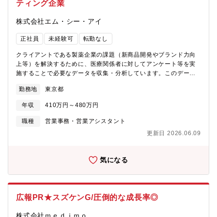
フの教育、管理等・試験毎の登録システムの受け入れテストの実
ティング企業
施・稼働中プロジェクトの仕様変更対応（業務手順書及び症例登
録システム等の変更）・システム設計および開発担当者、関連部
株式会社エム・シー・アイ
署等との業務調整および打ち合わせ・品質管理活動・プロジェク
トの進捗管理および売上/利益管理※ 将来的には試験毎の責任者、
正社員
未経験可
転勤なし
また顧客へのプレゼンテーションを担って頂きます。※ 部内リソ
クライアントである製薬企業の課題（新商品開発やブランド力向
ースの状況に応じて、他のチームの業務（治験使用薬供給管理業
上等）を解決するために、医療関係者に対してアンケート等を実
務全般）も担当して頂く可能性があります。【勤務形態】以下の
施することで必要なデータを収集・分析しています。このデータ
区分でのシフト勤務となります。＜区分＞①9時～17時30分②10
収集・分析業務を通じて、企業の課題解決に寄与するだけでな
時～18時30分※ 前月初旬～中旬に翌月のシフトを決定※ シフト
勤務地
東京都
く、エンドユーザーである患者さんの生活の質の向上に役立って
の時間帯は受託業務の状況により8:00～20:00の範囲で変更の可
います。まずは製薬業界やマーケティングリサーチについての知
能性あり＜就業日／休日＞・就業日：月～土（5日/週） ・休日：
年収
410万円～480万円
識・スキルを蓄え、リサーチ部門のスペシャリストへとステップ
完全週休2日制（毎週2日/原則、日曜＋他1日）、祝日、会社指定
アップしていただきたいと考えています。＜業務内容＞■Web（オ
日、年末年始（12/29～1/4） ※ 土曜勤務が発生した場合は同一週
職種
営業事務・営業アシスタント
ンライン）インタビュー調査の運営PCを使用し、医師へのオンラ
内に振替休日を取得※ 稀に休日勤務が発生する場合があり、その
更新日 2026.06.09
インインタビューの接続確認や画面切り替え、配信状況のチェッ
際は社内規定に基づき、1か月以内を目安に振替休日を取得※ 入
ク、トラブル発生時の対応等、サポート業務を担当していただき
社後のトレーニング期間（2か月前後）は、月～金の9:00～17:30
ます。Teams等のオンライン会議ツールの使用経験をお持ちの方
勤務（シフト勤務無し）※ 業務に慣れてからは、在宅によるオペ
気になる
は歓迎いたします。■その他、業務改善やコンサルタントのサポー
レーション業務も可能！ 習熟度の個人差はありますが、慣れる
ト業務等、関連業務＜業務と配属チームの特徴＞★カスタマイズ
までの目安は、概ね半年～１年程度です。【キャリアプラン】ま
型でプロジェクトを実施しているため、マニュアル業務ではな
ずは基本的なオペレーションスキルを身につけ、問い合わせ対応
く、一つ一つの業務に論理的な高い思考力が必要とされます。
やシステム入力などの実務を経験していただきます。その後は、
広報PR★スズケンG/圧倒的な成長率◎
プロジェクトの運用窓口や人員管理を担うオペレーションリード
としての活躍を期待しています。また、適性や興味に応じて、製
株式会社ｍｅｄｉｍｏ