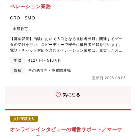
ペレーション業務
CRO・SMO
未経験可
【募集背景】治験において入口となる被験者登録に関連するデー
タの受付を行い、スピーディーで安全に被験者登録を行います。
電話・チャット対応を含むオペレーション業務は、充実したオペ
レーション研修を通じて、業務に必要な基礎力および応用力を一
年収
412万円～510万円
から身につけていただきます。さらに、試験ごとのオペレーショ
ン設計、仕様変更対応、品質管理、進捗管理など、全体に関わる
職種
その他管理・事務関連職
幅広い業務を担当していただきます。緻密さ・効率性・信頼性が
更新日 2026.08.05
求められる重要なセクションで、自身が中心となってプロジェク
トオペレーションマネジメントを遂行できる方、またはその候補
となる方（リード候補者）を募集しています。【概要】臨床試験
気になる
における被験者登録に関連する各種データ入力、ヘルプデスク対
応、運用オペレーション全般の管理業務【詳細】・被験者登録、
治験関連データの受付（Web・FAX・電話等）およびシステム入
力（臨床試験で利用する専用システム）・使用システムに関する
入社実績あり
操作手順の問い合わせ対応およびID・パスワード管理・クライア
ントまたは医療機関とのメールまたは電話による問い合わせ対
オンラインインタビューの運営サポート／マーケ
応・試験毎のオペレーション手順の構築・オペレーションスタッ