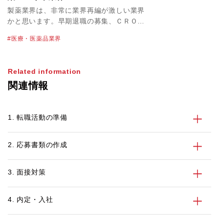
製薬業界は、非常に業界再編が激しい業界
かと思います。早期退職の募集、ＣＲＯの
経営統合、上場廃止など昨年度から今年に
医療・医薬品業界
かけても多くのニュースがありました。同
業界では1社でキャリアを積んでいくだけ
ではなく他社での活躍のチャンスを考えな
Related information
がら柔軟に経験値を積んでいく必要がある
関連情報
と思っています。 パソナでは、積極的に
採用活動を行っている企業様から、様々な
求人のご依頼をいただいておりますので、
1. 転職活動の準備
求職者の方々皆様に合った情報提供や求人
のご提案が可能です。製薬業界での転職支
援実績が豊富なシニアコンサルタントも多
2. 応募書類の作成
数在籍しておりますので、転職や採用に関
しての情報収集やお困りごとがあれば、ぜ
ひパソナへご連絡ください。
3. 面接対策
4. 内定・入社