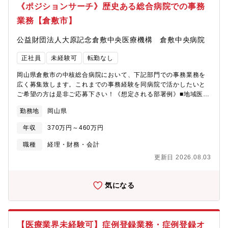
《ポジションサーチ》歴史ある総合病院での事務
業務【倉敷市】
公益財団法人大原記念倉敷中央医療機構 倉敷中央病院
正社員
未経験可
転勤なし
岡山県倉敷市の中核総合病院において、下記部門での事務業務を
広く募集致します。これまでの事務経験を同病院で活かしたいと
ご希望の方は是非ご応募下さい！《想定される部署例》■地域医療
連携部■医事診療サービス部■経理部■経営企画部■人事部■総務部
勤務地
岡山県
総合病院での事務職（オープンポジション）です。応募者様のス
キルやご経験・適正に合わせて配属先を決定します。
年収
370万円～460万円
職種
経理・財務・会計
更新日 2026.08.03
気になる
【医療業界未経験可】症例登録業務・症例登録オ