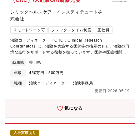
（CRC）/未経験OK/研修充実
シミックヘルスケア・インスティテュート株
式会社
リモートワーク可
フレックスタイム制度
正社員
治験コーディネーター（CRC：Clinical Research
Coordinator）は、治験を実施する医師等の指示のもと、治験の円
滑な進行をサポートする役割を担っています。医師や医療機関ス
タッフ、患者さん、製薬企業など、各関係者との調整や連携を行
勤務地
香川県
い、治験の支援を行います。【職務詳細】■治験実施計画書の理
解、把握■被験者である患者さんへ治験内容説明補助・相談対応■
年収
450万円～500万円
治験担当医師の補助■医療機関スタッフへの協力依頼・調整■検査
の同行、治験薬の服用や投薬スケジュールの確認■治験で得られた
職種
治験コーディネーター・治験事務局
データの入力サポートや資料作成などの事務業務 等＜実は事務
更新日 2026.05.19
業務が多い＞治験開始前の説明会資料や治験終了後の報告書な
ど、入力・作成する書類が多く、一日の大半がPCに向かってい
る、なんて日も珍しくありません。ただ難しいPCスキルは必要な
気になる
く、WordやExcel、PowerPointなどの基本操作が可能であれば
OKです！
入社実績あり