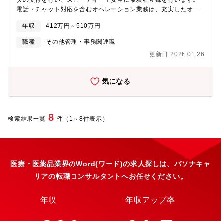
タの受付を行い、スピーディーで安全に被験者登録を行います。
電話・チャット対応を含むオペレーション業務は、充実したオペ
レーション研修を通じて、業務に必要な基礎力および応用力を一
年収
412万円～510万円
から身につけていただきます。さらに、試験ごとのオペレーショ
ン設計、仕様変更対応、品質管理、進捗管理など、全体に関わる
職種
その他管理・事務関連職
幅広い業務を担当していただきます。緻密さ・効率性・信頼性が
更新日 2026.01.26
求められる重要なセクションで、自身が中心となってプロジェク
トオペレーションマネジメントを遂行できる方、またはその候補
となる方（リード候補者）を募集しています。【概要】臨床試験
気になる
における被験者登録に関連する各種データ入力、ヘルプデスク対
応、運用オペレーション全般の管理業務【詳細】・被験者登録、
治験関連データの受付（Web・FAX・電話等）およびシステム入
力（臨床試験で利用する専用システム）・使用システムに関する
8
検索結果一覧
件（1～8件表示）
操作手順の問い合わせ対応およびID・パスワード管理・クライア
ントまたは医療機関とのメールまたは電話による問い合わせ対
応・試験毎のオペレーション手順の構築・オペレーションスタッ
フの教育、管理等・試験毎の登録システムの受け入れテストの実
施・稼働中プロジェクトの仕様変更対応（業務手順書及び症例登
医療・医薬品業界のWord(ワード)の求人探しは、パソナキャ
録システム等の変更）・システム設計および開発担当者、関連部
リアの転職コンサルタントへお任せください。
署等との業務調整および打ち合わせ・品質管理活動・プロジェク
トの進捗管理および売上/利益管理※ 将来的には試験毎の責任者、
また顧客へのプレゼンテーションを担って頂きます。※ 部内リソ
年収
年収アップ率
ースの状況に応じて、他のチームの業務（治験使用薬供給管理業
務全般）も担当して頂く可能性があります。【勤務形態】以下の