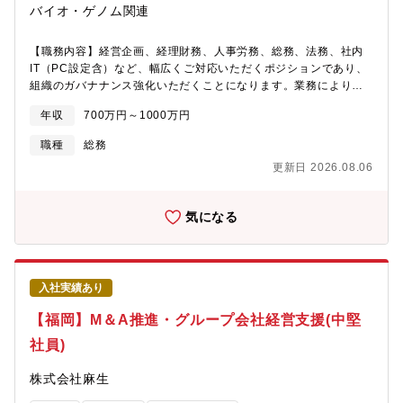
バイオ・ゲノム関連
【職務内容】経営企画、経理財務、人事労務、総務、法務、社内
IT（PC設定含）など、幅広くご対応いただくポジションであり、
組織のガバナナンス強化いただくことになります。業務によりま
すが、レポートラインは代表取締役社長（又は取締役CFO）で
年収
700万円～1000万円
す。■主な業務・年次／月次予算の策定、予実分析の実施及び予算
の達成に向けた収益・コストの全体管理・月次・年次決算を含む
職種
総務
財務経理実務全般、および承認・管理業務・資金調達・採用、人
更新日 2026.08.06
事労務、人事評価制度運用、業務フロー再構築・取締役会、株主
総会、経営会議等の各種会議体の運営など（議事録作成含む）・
税務申告書など各種外部委託業務のレビュー・株主へのレポート
気になる
作成、株主対応・メンバーの教育、育成、マネジメント（直属の
部下が1名おり、部下の業務の把握と承認・管理）・契約書の確
認・購買管理、AMED資金管理・提出書類業務関連、その他管理
部門業務全般【組織構成】1名 ※その他、研究所に事務員（派
入社実績あり
遣）が1名おります。所属は管理部ですが、業務の指示命令者は研
究所員となります。 【働き方】■残業約15時間■有休とは別に５日
【福岡】M＆A推進・グループ会社経営支援(中堅
休み付与（7月~９月に消化）※初年度は入社月に応じて傾斜あ
り。（全日数付与は対象外）■繁忙期：1月～3月頃 ※12月決算の
社員)
ため■東京本社勤務、週1回藤沢研究所への出社【本ポジションの
魅力】■人を支えること、幅広い業務を通じて会社全体に貢献でき
株式会社麻生
ること。■風通しが良く、裁量権があり、コミュニケーションが活