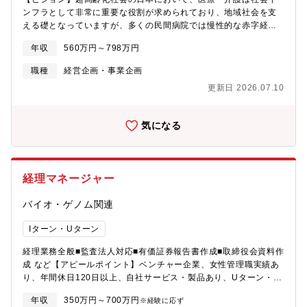
組織運営の機能化を支える経営管理部門の役割は重要であり、体
わるチャンスもあります。【募集背景】増員、組織体制強化のた
ンフラとして非常に重要な役割が求められており、地域社会を支
制の強化を図ることとなりました。現在、経営管理部門は部長の
め【当社の魅力】・従業員の健康や個の能力発揮が重要視される
える礎となっていますが、多くの民間病院では慢性的な赤字経営
もと、財務・経理、総務、人事・労務、ITの４つの機能を有しま
昨今、引合いも多くマーケットは今後も拡大方向であり、リーデ
に陥っているのが現状です。同社はそれらの地域社会に必要とさ
す。今回の体制強化に伴い、メンバーの実務サポートやマネジメ
年収
560万円～798万円
ィングカンパニーとして業界を牽引しています。・企業として今
れる病院の経営課題を解決し、病院の価値や医療サービス品質向
ント、部長へのレポートを行っていただくグループマネージャー
後も拡大フェーズにあり、法務としてのスキルアップ・キャリア
上を推進することで、日本の医療を産業として維持していくこと
職種
経営企画・事業企画
としてご活躍いただける方を募集します。【働き方】リモートワ
アップを望むことができます。・時差出勤・リモートワークが可
を目標に日々活動しております。【ミッション】変革を通じて医
ーク：週3可能（週2回出社）フレックスタイム：コアタイム10～
更新日 2026.07.10
能で柔軟な職場環境であり、仕事とプライベートの両立も叶えら
療・介護のあるべき姿を実現する私たちはミッションを遂行する
15時【定年制度】役職定年なし
れます。
ために、5つの変革テーマを定めています。これらに基づき、医療
機関に対し、課題解決策提案～資金調達～実行支援まで現場に入
気になる
り込んだ経営支援の提供、及び現場に入り込んでいるからこそわ
かる課題を解決するためのプロダクト開発や、秘匿性の高さから
取得や利活用が困難であるとされている医療ビックデータを用い
た事業開発を行っています。【業務内容】経営企画部のメンバー
経理マネージャー
として、チームとして全社の経営戦略策定やプロジェクト推進し
ていただきます。データ分析や資料作成を通じて経営層の意思決
バイオ・ゲノム関連
定に貢献し、会社の成長を支えるポジションです。具体的な業務
内容として想定しているものは以下のとおりです。・中期経営戦
Iターン・Uターン
略・事業計画の策定および進捗管理・経営会議・取締役会向け資
料の作成および定期レポーティング・各事業部の予算策定支援・
経理業務全般■監査法人対応■有価証券報告書作成■取締役会資料作
業績管理と全社KPIのモニタリング・新規事業やサービスの企画立
成 など【アピールポイント】ベンチャー企業、女性管理職実績あ
案・事業投資・M&Aの検討推進・外部パートナーとの業務提携に
り、年間休日120日以上、自社サービス・製品あり、Uターン・I
おける交渉・契約推進【同社で働く魅力】・経営戦略に直結する
ターン歓迎、海外事業、完全土日休み、フレックスタイム、月平
ポジション: 経営層との距離が近く、経営企画の一員として経営戦
年収
350万円～700万円
※経験に応ず
均残業時間20時間以内【会社紹介】同社は2017年徳島県本社を構