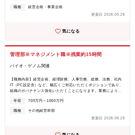
るべき姿を実現する私たちはミッションを遂行するために、5つの
管理■ステークホルダーコミュニケーション（株主、取締役会、証
変革テーマを定めています。1. 医経分離2. 病院運営の最適化3. 患
職種
経営企画・事業企画
券会社、投資家）■資金調達サポート＜将来的にお任せする可能性
者起点のVBHCの追求4. 地域包括モデル5. 現場に適したDX化これ
更新日 2026.05.28
があること＞■全社アライアンスのスキーム作成及び実行■全社戦
らに基づき、医療機関に対し、課題解決策提案～資金調達～実行
略、各事業戦略【魅力】■医療は、誰もがいつかは患者or患者家族
支援まで現場に入り込んだ経営支援の提供、及び現場に入り込ん
として関わる可能性が高い身近な領域です。その中で、医療を受
でいるからこそわかる課題を解決するためのプロダクト開発や、
気になる
ける側として捉えるのではなく、医療を供給・変えていく側とし
秘匿性の高さから取得や利活用が困難であるとされている医療ビ
ての仕事は、簡単ではありませんがやりがいを感じられる瞬間が
ックデータを用いた事業開発を行っています。【同社で働く魅
多いものだと思います。■当社は複数事業を同時に立ち上げる
力】■仕事のやりがい年単位で顧客に向き合い、戦略策定から現場
「compound startup」であり、経営企画室に求められる役割は大
に深く入り込んだ実行支援ができます。医療機関経営者のよき相
管理部※マネジメント職※残業約15時間
きくなっています。また現在、医療領域の変化が激しく、デジタ
談相手として、数か月単位ではない長いお付き合いだからこそ見
ルの市場が大きく開かれていっているまたとないタイミングであ
られる組織の変化に立ち会えた時にやりがいを感じられます■企業
バイオ・ゲノム関連
り、経営企画として、難しさと共に大きな醍醐味を味わうことが
フェーズ急成長中の組織でチームビルディングを経験できます。
できます。少人数チームにして幅広い業務を進めていくため、一
発展途上の組織であることから影響の範囲が大きく、自分が組織
人ひとりの役割が大きくその分裁量も大きいです。役職や年齢、
【職務内容】経営企画、経理財務、人事労務、総務、法務、社内
をリードしている実感を得られます■社会的意義支援対象は入院治
過去の経験を問わず、当社にとって最良の手段であるものは積極
IT（PC設定含）など、幅広くご対応いただくポジションであり、
療から在宅ケアまでを担う全国各地の地域中核病院がメインで
的に取り入れて推進していくことが出来ます。■当社のメンバー
組織のガバナナンス強化いただくことになります。業務によりま
す。これらの医療機関の人事課題を解決することは現場で働く医
は、ヘルスケア以外の領域出身のメンバーも含め、各分野でトッ
すが、レポートラインは代表取締役社長（又は取締役CFO）で
療従事者だけでなく、地域の役に立つことであり、社会貢献実感
年収
700万円～1000万円
プレベルの知見、スキルを持っています、あらゆる異分野の知見
す。■主な業務・年次／月次予算の策定、予実分析の実施及び予算
を得られます■組織・カルチャー同事業部は社労士や事業会社の人
を取り入れ、新しい価値を世の中に届ける過程で、非常に優秀な
の達成に向けた収益・コストの全体管理・月次・年次決算を含む
事経験者、人材紹介会社出身者、元経営コンサルタントなどで構
職種
その他経営幹部
メンバーと共に働ける刺激的な環境をご用意しております。 【募
財務経理実務全般、および承認・管理業務・資金調達・採用、人
成されており、人・組織領域への想いが強く、仕事に誇りを持っ
更新日 2026.06.29
集背景】2020年の感染症流行を皮切りに大きな成長を遂げた、国
事労務、人事評価制度運用、業務フロー再構築・取締役会、株主
て働いている各領域のプロフェッショナルが揃っています。ま
内No.1オンライン診療サービス。2023年のいま、同サービスシリ
総会、経営会議等の各種会議体の運営など（議事録作成含む）・
た、相手を尊重しながら自分の意見を発信するカルチャーで、社
ーズは複数のプロダクトを展開し、医療機関・薬局のカバレッジ
税務申告書など各種外部委託業務のレビュー・株主へのレポート
員同士が顔を合わせて仕事をする機会も多く、仲間と近い距離感
気になる