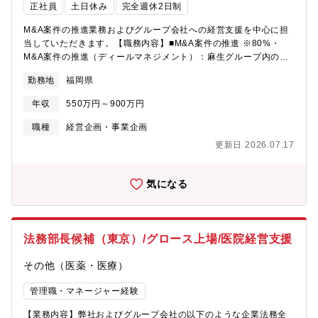
発な企業。■日本触媒の子会社として健保組合に加入しているため
正社員
土日休み
完全週休2日制
手厚い健康診断が受けられます！【レナセラピューティクス株式
M&A案件の推進業務およびグループ会社への経営支援を中心に担
会社の魅力】■レナセラピューティクスは、東京医科歯科大学（現
当していただきます。【職務内容】■M&A案件の推進 ※80%・
東京科学大学）教授であった横田隆徳氏らが発明したヘテロ核酸
M&A案件の推進（ディールマネジメント）：麻生グループ内の関
をコア技術として、核酸医薬品開発における基盤技術を提供する
連部門、社外アドバイザー（弁護士、会計士等）、トップマネジ
バイオベンチャーです。顧客に対してヘテロ技術をプラットフォ
勤務地
福岡県
メントと密接に連携の上、ディールを進めていきます。・事業デ
ームとしてソリューションやサービスを提供し、対価を受領する
ューディリジェンスの実施：対象会社が属する業界の評価、対象
事をビジネスモデルとしています。■核酸医薬品は、これまで有効
年収
550万円～900万円
会社の競争優位性の評価、事業性・将来性の評価をチーム内で担
な治療薬がなかった疾患に対する治療薬として期待されています
います。■グループ会社の経営支援（統計業務）※15%・国内グル
が、疾患部へのデリバリーの困難性、副作用、投与後の血中安定
職種
経営企画・事業企画
ープ会社の経営環境を統計的手法をもって分析し、経営支援に資
性等の課題が認識されております。当社の『ヘテロ核酸技術』は
更新日 2026.07.17
する提案を行うとともに、ハンズオンで改善活動に従事します。■
これらの課題を抜本的に解決できるものであり、米Ionis社および
海外案件の対応（外事業務）※5%・海外法人（シンガポール・米
米Alnylam社に次ぐ、第3の核酸プラットフォーム技術を保有する
国等）の管理業務・海外投資先法人のモニタリング。業績のレビ
企業として注目を集めています。■既に武田薬品工業株式会社など
気になる
ューや機関決定への対応のほか、現地に出張して取締役会等の会
とライセンス契約を締結しています。■国立研究開発法人日本医療
議体への参加を行います。【仕事のやりがい、難しさ】今回の募
研究開発機構（AMED）の令和7年度「次世代治療・診断実現のた
集ポジションでは、M&Aにおけるデューデリジェンスのほか、グ
めの創薬基盤技術開発事業」に採択され、東京科学大学、東京大
ループ法人における社内・グループ会社向けコンサルティング業
学大学院、神戸大学大学院と共同で研究開発に取り組んでいま
法務部長候補（東京）/グロース上場/医院経営支援
務などに対応いただきます。会社方針のとして、M&Aにおいては
す。当社は本技術の鍵となるアクティブターゲッティング用リガ
バリューアップして売却するのではなく、半永久的にグループと
ンドの提供から、GLP試験用原薬の製造および供給体制の構築ま
その他（医薬・医療）
して事業を展開し続けることで、イグジット(会社売却)する考え方
でを担い、次世代核酸医薬の実用化に大きく貢献してまいりま
ではありません。グループ化した企業には１～2年といった短期間
す。■東京本社は、大手町にあるベンチャーインキュベーションに
管理職・マネージャー経験
ではなく、中長期的にじっくり取り組んでもらう考え方です。業
あり、非常に綺麗なオフィスで仕事の望める環境にあります。■当
務も単なる集計屋にとどまるのではなく、会計・税務・監査の知
【業務内容】弊社およびグループ会社の以下のような企業法務全
社は2019年11月に株式会社日本触媒の子会社となり、一層、基盤