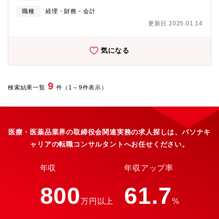
略の立案に直接携わるポジションです。経営陣直下で事業計画や
えるバイオテクノロジー系ベンチャー企業です。同社では、ゲノ
職種
経理・財務・会計
中長期ビジョンの策定に関与でき、自身の提案が会社の未来を形
ム編集技術を「生き物の多様な能力を引き出す」技術であると捉
作る醍醐味を味わえます。・幅広い業務でスキルアップ: 経営企画
更新日 2025.01.14
えています。将来的には研究分野にとどまらず、ゲノム編集生物
部の一員として、予算策定や事業計画の作成、業務改善プロジェ
を広く産業界に提供する基盤的な企業へと成長し、ゲノム編集産
クトなど多岐にわたる業務に挑戦できます。部門やプロジェクト
業を開拓することを目指しています。ゲノム編集技術を用いて、
の枠を超えて様々な経験を積むことで、汎用性の高いビジネスス
気になる
人々の暮らしをより豊かにし、持続可能な社会の実現へ貢献でき
キルと俯瞰的な視野が身につきます。
るよう取り組んでまいります。【会社PR】「ゲノム編集産業を開
拓し人々の暮らしを豊かに」というビジョンの下で、「ゲノム編
集」という人類の歴史に残る技術を人々の暮らしに役立てること
9
検索結果一覧
件（1～9件表示）
を目指して各種の開発をし、事業化を目指しています。研究支援
事業は主に製薬会社や大学の研究者の研究をサポートする仕事
で、ゲノム編集マウスやゲノム編集培養細胞を提供することで、
研究活動に貢献しています。また、PAGEs事業(ゲノム編集研究開
発プラットフォーム)では、「ゲノム編集によって世界中のあらゆ
医療・医薬品業界の取締役会関連実務の求人探しは、パソナキ
る産業に新たな1ページを加え、ゲノム編集産業革命を起こす」こ
ャリアの転職コンサルタントへお任せください。
とを目指し、あらゆる産業領域での独自のゲノム編集技術による
新たな価値創造と課題解決を実現します。これまでに哺乳動物、
鳥類、植物、微生物のゲノム編集に取り組んでおり、広範な産業
年収
年収アップ率
域においてゲノム編集技術の活用を支援しています。
800
61.7
万円以上
%