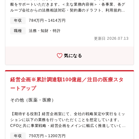
識をベースに様々な業務にチャレンジできる環境です。【ポジシ
般をサポートいただきます。＜主な業務内容例＞・各事業、各グ
が安定しました。一方で、ベンチャーマインドもあり、両方を持
ョンの魅力】・グループ総売上約8,440億円、グループ従業員数約
ループ会社からの法務相談対応・契約書のドラフト、利用規約の
ち合わせた魅力的な環境です。
18,000名規模に成長している麻生グループの中核企業である当社
作成、レビュー・社内規程の管理、ルール等の整備・運用・株主
年収
784万円～1414万円
において、成長の原動力となるM&A案件の推進業務や増加するグ
総会や取締役会に関わる業務・コーポレート・ガバナンスの体制
ループ会社への経営支援業務を担う、大変エキサイティングな職
整備・推進に関する業務・関連法規動向のチェック&改正時の社内
職種
法務・知財・特許
場です。・社長含めマネジメントとの距離が近く、また、グルー
体制整備・定期的な悉皆反社チェック・保有知財のメンテナンス
更新日 2026.07.13
プ会社の経営陣との接点も多く、若いころから経営者の視点を学
および被侵害チェック・第三者知財の侵害チェック、パンフレッ
ぶことができます。・メンバーは将来の麻生グループの経営を担
ト・HPなどの記載における景表法・表示規制のチェック・個人情
う人材となることを期待されており、実務と資格取得を通じて経
報管理体制の整備およびメンテナンス※現在在籍している法務担
気になる
営人材を育成します。【配属先】外事・統計部には15名が所属し
当のほか、顧問弁護士事務所、各領域に強い様々な弁護士と連携
ており、うち12名(福岡11名、東京1名)が担当分野ごとに業務を行
しながら実務を行っていただきます。【配属予定部署】ヘルスケ
っております。※3名はグループ会社へ出向中(経営企画を担当)部
ア事業本部 メディカル事業部 ソリューション部 HRユニット
長(50代前半)、20代～30代前半のメンバー11名(新卒入社、中途
∟現在法務部門には2名在籍しております。同組織にて部長として
経営企画※累計調達額100億超／注目の医療スタ
入社の方がいらっしゃいます)
担っていただける方を募集しております。【ビジョン】ヘルスケ
アの産業化・同社は「ヘルスケアの産業化」をビジョンとして掲
ートアップ
げ、医療と介護の未来像を描くことを目指しています。・超高齢
化社会の日本において、医療・介護は社会インフラとして非常に
その他（医薬・医療）
重要な役割が求められており、地域社会を支える礎となっていま
すが、多くの民間病院では慢性的な赤字経営に陥っているのが現
【期待する役割】経営企画室にて、全社の戦略策定や実行をミッ
状です。同社はそれらの地域社会に必要とされる病院の経営課題
ションに以下の業務を行っていただくことを想定しています。
を解決し、病院の価値や医療サービス品質向上を推進すること
CFOと共に事業戦略・経営企画をメインに幅広く推進していくこ
で、日本の医療を産業として維持していくことを目標に日々活動
とを期待しています。＜入社後、まずお任せしたいこと＞■全社予
しております。【会社ミッション】変革を通じて医療・介護のあ
年収
750万円～1200万円
算策定、予算管理、中期経営計画策定■各事業部の予算策定、予算