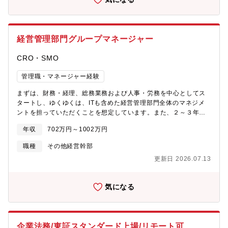
を更に広げています。新たな事業領域の成長も著しく、これまで
作成、株主対応・メンバーの教育、育成、マネジメント（直属の
でお互いを高め合って成長できる環境です（チームメンバーは30
複数の大手事業会社との資本・業務提携を行ってきており、会社
部下が1名おり、部下の業務の把握と承認・管理）・契約書の確
～50代のメンバーが多く、良い意味で落ち着いた組織です！）
のフェーズはいっそう進みつつあります。今後、更なる全社成長
認・購買管理、AMED資金管理・提出書類業務関連、その他管理
のため、事業の成長をサポートしながら、全社戦略・運営、資金
部門業務全般【組織構成】1名 ※その他、研究所に事務員（派
経営管理部門グループマネージャー
調達、IPO推進を牽引していく経営企画機能を強化すべく、新たな
遣）が1名おります。所属は管理部ですが、業務の指示命令者は研
ポジションを募集します。
究所員となります。 【働き方】■残業約15時間■有休とは別に５日
CRO・SMO
休み付与（7月~９月に消化）※初年度は入社月に応じて傾斜あ
り。（全日数付与は対象外）■繁忙期：1月～3月頃 ※12月決算の
管理職・マネージャー経験
ため■東京本社勤務、週1回藤沢研究所への出社【本ポジションの
魅力】■人を支えること、幅広い業務を通じて会社全体に貢献でき
まずは、財務・経理、総務業務および人事・労務を中心としてス
ること。■風通しが良く、裁量権があり、コミュニケーションが活
タートし、ゆくゆくは、ITも含めた経営管理部門全体のマネジメ
発な企業。■日本触媒の子会社として健保組合に加入しているため
ントを担っていただくことを想定しています。また、２～３年後
手厚い健康診断が受けられます！【レナセラピューティクス株式
には、部長職へのキャリアアップの可能性もございます。企業の
会社の魅力】■レナセラピューティクスは、東京医科歯科大学（現
年収
702万円～1002万円
成長をダイレクトに感じられるバックオフィス部門で、変革期に
東京科学大学）教授であった横田隆徳氏らが発明したヘテロ核酸
ある会社の“これから”を一緒につくっていくことができるポジショ
職種
その他経営幹部
をコア技術として、核酸医薬品開発における基盤技術を提供する
ンです。 事業拡大に応じた業務プロセスの改善やより良い規程等
バイオベンチャーです。顧客に対してヘテロ技術をプラットフォ
更新日 2026.07.13
の提案をリードしていただける方にJOINしていただきたいと考え
ームとしてソリューションやサービスを提供し、対価を受領する
ています。 【業務概要】一部、ご自身で手を動かしていただく業
事をビジネスモデルとしています。■核酸医薬品は、これまで有効
務が発生しますが、基本的には各担当者が行う実務フォローやレ
な治療薬がなかった疾患に対する治療薬として期待されています
気になる
ビューが中心となります。■部門の構築およびマネジメント・メン
が、疾患部へのデリバリーの困難性、副作用、投与後の血中安定
バーマネジメント・経営管理部門、現場間の連携■実務メイン業
性等の課題が認識されております。当社の『ヘテロ核酸技術』は
務・弁護士および社労士とのコミュニケーション・法務レビュー
これらの課題を抜本的に解決できるものであり、米Ionis社および
マネジメント・株主総会/取締役会（実務マネジメント・資料作
米Alnylam社に次ぐ、第3の核酸プラットフォーム技術を保有する
企業法務/東証スタンダード上場/リモート可