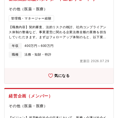
成）・社内規定整備・各部署との連携による横断的なプロジェク
企業として注目を集めています。■既に武田薬品工業株式会社など
ト推進・各種労務対応（ハラスメント、メンタルヘルス等）・人
とライセンス契約を締結しています。■国立研究開発法人日本医療
その他（医薬・医療）
事制度規格改訂 等■フォローおよびレビューメイン業務◎財務・
研究開発機構（AMED）の令和7年度「次世代治療・診断実現のた
経理・決算業務(月次/四半期/年次)・入出金管理、および決済・予
めの創薬基盤技術開発事業」に採択され、東京科学大学、東京大
管理職・マネージャー経験
実管理体制の構築・分析・改善提案・税理士、会計士との折衝、
学大学院、神戸大学大学院と共同で研究開発に取り組んでいま
対応・予算・経営計画策定関連業務 等◎総務・法務・オフィス
【職務内容】契約審査、法的リスクの検討、社内コンプライアン
す。当社は本技術の鍵となるアクティブターゲッティング用リガ
ファシリティ関連・勤怠管理・社内規定整備および労使協定関連
ス体制の整備など、事業運営に関わる企業法務全般の業務を担当
ンドの提供から、GLP試験用原薬の製造および供給体制の構築ま
事務局対応・備品管理、発注業務・全社会議、社内イベント等運
していただきます。まずはフォローアップ体制のもと、以下業務
でを担い、次世代核酸医薬の実用化に大きく貢献してまいりま
営・押印対応・来客、電話対応 等◎人事・労務・人事制度/評価
から着手いただく予定です。・契約書の作成・レビュー・社内各
す。■東京本社は、大手町にあるベンチャーインキュベーションに
の運用・健康経営施策の企画・運用・採用業務全般・安全衛生
年収
400万円～600万円
部門からの各種法律相談対応・法令（会社法、労働安全衛生法、
あり、非常に綺麗なオフィスで仕事の望める環境にあります。■当
（衛生委員会等）、産業医対応・従業員フォロー（新入社員およ
個人情報保護法等）調査・改正の動向収集その後は、上記に加
社は2019年11月に株式会社日本触媒の子会社となり、一層、基盤
職種
法務・知財・特許
び社員全般）・各種労務手続き（入退社、保険関連等） 等
え、経験・スキルに応じて、次のような業務にも段階的に取り組
が安定しました。一方で、ベンチャーマインドもあり、両方を持
◎IT・社内システム保守運用・社内ヘルプデスク対応・PCおよび
更新日 2026.07.29
んでいただく予定です。・顧問弁護士等外部専門家との渉外・株
ち合わせた魅力的な環境です。
周辺機器のキッティング・セキュリティ対策・ベンダーコントロ
主総会および取締役会等の各種機関運営・商業登記の変更手続き
ールおよび社内関連部門との調整 等【組織】■経営管理部：7名
および管理・知的財産権（特許権、商標権、著作権等）の管理・
（この方々のマネジメントをお任せします）財務経理グループ（1
気になる
組織再編（M&A、グループ組織再編、提携など）・子会社管理・
名）、総務グループ（2名）、人事労務グループ（3名）、ITグル
株式事務実務（開示関連、各種報告書作成含む）・コンプライア
ープ（1名）の4つのグループから成る部門です。幅広く業務対応
ンス施策の企画・推進・運営補助・その他、事業部門との連携に
いただきますが、まずはご自身が強みをお持ちの専門キャリアの
よる法務支援業務【組織構成】経営企画・CVC・IR・法務部構
業務から関わっていただき、少しずつお任せする業務の幅を広げ
経営企画（メンバー）
成：部長1名、シニアエキスパート1名、リーダー3名、メンバー2
ていっていただくイメージです。【募集背景】アイメプロは、小
名【働き方】リモートワーク可(2~3回/週程度)、時差出勤可(7:00
児・眼科領域を筆頭に、医薬品や医療機器の臨床開発業務を支援
その他（医薬・医療）
～10:00出社)【キャリアパス】マネジメント職・エキスパート職
し、早期承認取得に貢献しています。2022年にJMDCグループに
希望に応じてキャリアを目指せます。企業として社内公募制での
参画し、さらなる事業の成長を目指すうえで、健全な経営保持、
キャリア形成が可能で、将来的に経営企画などの上流の仕事に携
【ビジョン】超高齢化社会の日本において、医療・介護は社会イ