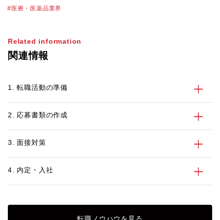
経営統合、上場廃止など昨年度から今年に
医療・医薬品業界
かけても多くのニュースがありました。同
業界では1社でキャリアを積んでいくだけ
ではなく他社での活躍のチャンスを考えな
Related information
がら柔軟に経験値を積んでいく必要がある
関連情報
と思っています。 パソナでは、積極的に
採用活動を行っている企業様から、様々な
求人のご依頼をいただいておりますので、
1. 転職活動の準備
求職者の方々皆様に合った情報提供や求人
のご提案が可能です。製薬業界での転職支
援実績が豊富なシニアコンサルタントも多
2. 応募書類の作成
数在籍しておりますので、転職や採用に関
しての情報収集やお困りごとがあれば、ぜ
ひパソナへご連絡ください。
3. 面接対策
4. 内定・入社
転職ノウハウを見る