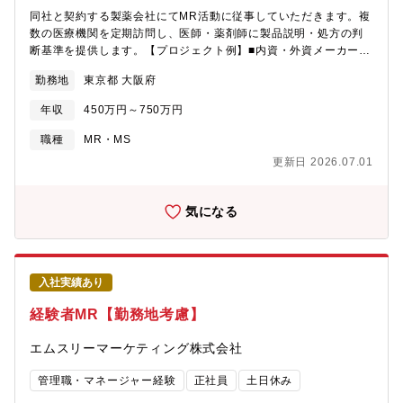
同社と契約する製薬会社にてMR活動に従事していただきます。複
数の医療機関を定期訪問し、医師・薬剤師に製品説明・処方の判
断基準を提供します。【プロジェクト例】■内資・外資メーカー■
ジェネラル、循環器、糖尿病、感染症、消化器、呼吸器、肝炎、
勤務地
東京都 大阪府
オンコロジー、CNS、オーファンなど…※未経験でスペシャリテ
ィー領域にチャレンジできるプロジェクトも用意。※ご経験・キ
年収
450万円～750万円
ャリア・適正に合わせてご案内致します。【同社の魅力】★借上
げ社宅（8割負担）・日当・MR手当等の手当が充実しており、福
職種
MR・MS
利厚生は他社と比較しても圧倒的に充実しています。★再配属に
更新日 2026.07.01
強みを持つ企業で、契約社員の方でも複数プロジェクトをお任せ
した実績を持つ企業です。★エムスリー本体との繋がりや、
m3.comのリソースを活かして、MR案件も増加中。
気になる
入社実績あり
経験者MR【勤務地考慮】
エムスリーマーケティング株式会社
管理職・マネージャー経験
正社員
土日休み