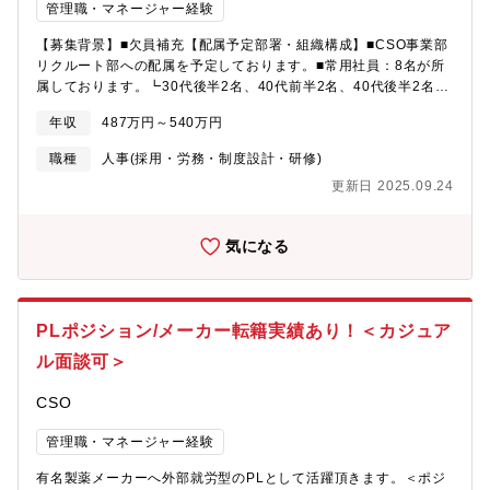
管理職・マネージャー経験
【募集背景】■欠員補充【配属予定部署・組織構成】■CSO事業部
リクルート部への配属を予定しております。■常用社員：8名が所
属しております。┗30代後半2名、40代前半2名、40代後半2名、
50代前半1名、60代前半1名┗ライン長2名、ノンラインの管理監
年収
487万円～540万円
督者5名、一般職1名、派遣社員2名、パートタイマー2名※MR経
験者、MRマネジメント経験者、採用業務経験者など様々なバック
職種
人事(採用・労務・制度設計・研修)
グラウンドの方がおります。【職務内容】以下の業務内容となり
更新日 2025.09.24
ます。①経験MR・未経験MRの採用（中途採用）②①を安定的に
するための「母集団形成」③人材紹介会社との交渉④会社説明会
その他採用目標達成のための企画立案、実施【勤務エリア】■東京
気になる
本社【働き方】■入社から業務に慣れていただくまで（概ね半年
間）はフル出社ですが その後週2.3回在宅勤務が可能でございま
す。
PLポジション/メーカー転籍実績あり！＜カジュア
ル面談可＞
CSO
管理職・マネージャー経験
有名製薬メーカーへ外部就労型のPLとして活躍頂きます。＜ポジ