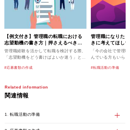
【例文付き】管理職の転職における
管理職になりたく
志望動機の書き方｜押さえるべき要
きに考えてほしい
素とハイクラス層向けの実例
管理職経験を活かして転職を検討する際、
「今の会社で管理職
「志望動機をどう書けばよいか迷う」とい
んでいる方もいらっ
う方は少なくありません。管理職は経験や
ょうか。実際、近年
応募書類の作成
転職活動の準備
スキルが多岐にわたるため、何を選び、ど
が大変そう」「プラ
う構成するかで印象が大きく変わります。
う」といった管理職
特にハイクラス転職では、即戦力としての
ージから、昇格に抵
Related information
価値と応募先への貢献イメージを、簡潔か
います。 だからこ
関連情報
つ具体的に伝えることが求められます。
た際、転職が頭をよ
本記事では、企業が管理職の志望動機から
かもしれません。た
判断していること、盛り込むべき3要素、
らない」は、今後の
1. 転職活動の準備
評価されるポイント、職種別の例文、書類
生涯年収に大きな影
選考で減点されやすいNG例までを解説し
な判断が必要です。 そこで本稿では、
ます。
理職になりたくない