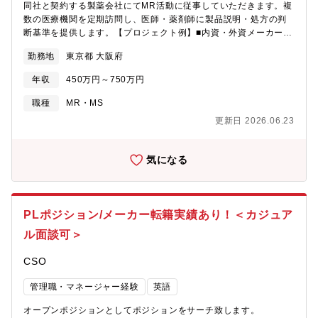
同社と契約する製薬会社にてMR活動に従事していただきます。複
数の医療機関を定期訪問し、医師・薬剤師に製品説明・処方の判
断基準を提供します。【プロジェクト例】■内資・外資メーカー■
ジェネラル、循環器、糖尿病、感染症、消化器、呼吸器、肝炎、
勤務地
東京都 大阪府
オンコロジー、CNS、オーファンなど…※未経験でスペシャリテ
ィー領域にチャレンジできるプロジェクトも用意。※ご経験・キ
年収
450万円～750万円
ャリア・適正に合わせてご案内致します。【同社の魅力】★借上
げ社宅（8割負担）・日当・MR手当等の手当が充実しており、福
職種
MR・MS
利厚生は他社と比較しても圧倒的に充実しています。★再配属に
更新日 2026.06.23
強みを持つ企業で、契約社員の方でも複数プロジェクトをお任せ
した実績を持つ企業です。★エムスリー本体との繋がりや、
m3.comのリソースを活かして、MR案件も増加中。
気になる
PLポジション/メーカー転籍実績あり！＜カジュア
ル面談可＞
CSO
管理職・マネージャー経験
英語
オープンポジションとしてポジションをサーチ致します。