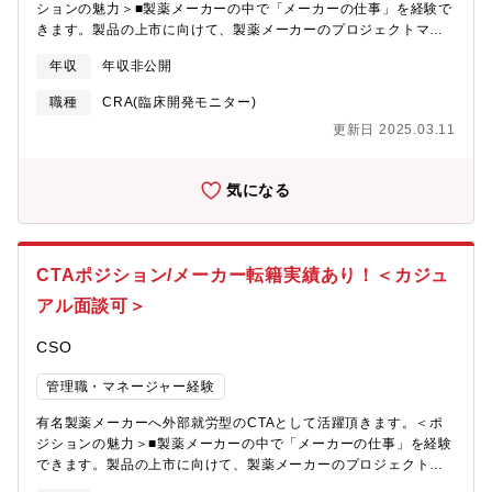
ションの魅力＞■製薬メーカーの中で「メーカーの仕事」を経験で
きます。製品の上市に向けて、製薬メーカーのプロジェクトマネ
ージャー達と一体となって良い経験を積むことができます。■製薬
年収
年収非公開
メーカーへの転籍が可能で、社員の転籍を応援してくれます。■社
員のキャリアパスに寄り添い方の風土で、実現したい働き方やキ
職種
CRA(臨床開発モニター)
ャリアの相談を積極的に受け入れてくれます。【具体的な職務内
更新日 2025.03.11
容】■実施医療機関の適格性評価および治験責任医師の選択■治験
の実施 ■進行状況の管理 ■医師との折衝■データ回収 ■終了報
告書の作成上記を始め、案件(外部就労先)ごとに様々なポジション
気になる
が御座います。是非カジュアル面談を活用頂き、ご自身の志向性
に合ったキャリアを歩める案件をご相談頂けましたら幸いです。
CTAポジション/メーカー転籍実績あり！＜カジュ
アル面談可＞
CSO
管理職・マネージャー経験
有名製薬メーカーへ外部就労型のCTAとして活躍頂きます。＜ポ
ジションの魅力＞■製薬メーカーの中で「メーカーの仕事」を経験
できます。製品の上市に向けて、製薬メーカーのプロジェクトマ
ネージャー達と一体となって良い経験を積むことができます。■製