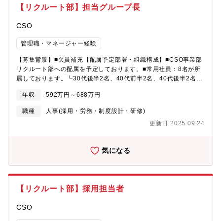
【リクルート部】担当グループ長
CSO
管理職・マネージャー経験
【募集背景】■欠員補充【配属予定部署・組織構成】■CSO事業部
リクルート部への配属を予定しております。■常用社員：8名が所
属しております。┗30代後半2名、40代前半2名、40代後半2名、
50代前半1名、60代前半1名┗ライン長2名、ノンラインの管理監
年収
592万円～688万円
督者5名、一般職1名、派遣社員2名、パートタイマー2名※MR経
験者、MRマネジメント経験者、採用業務経験者など様々なバック
職種
人事(採用・労務・制度設計・研修)
グラウンドの方がおります。【職務詳細】以下の業務内容となり
更新日 2025.09.24
ます。①経験MR・未経験MRの採用（中途採用）②①を安定的に
するための「母集団形成」③人材紹介会社との交渉④会社説明会
その他採用目標達成のための企画立案、実施⑤マネジメント業務
気になる
【勤務エリア】■東京本社【働き方】■入社から業務に慣れていた
だくまで（概ね半年間）はフル出社ですが その後週2.3回在宅勤
務が可能でございます。
【リクルート部】採用担当者
CSO