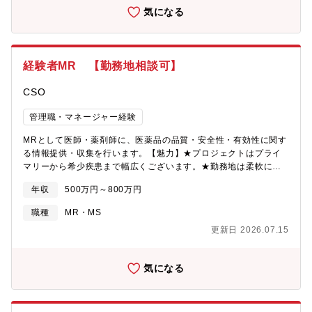
気になる
経験者MR 【勤務地相談可】
CSO
管理職・マネージャー経験
MRとして医師・薬剤師に、医薬品の品質・安全性・有効性に関す
る情報提供・収集を行います。【魅力】★プロジェクトはプライ
マリーから希少疾患まで幅広くございます。★勤務地は柔軟に相
談可能です。★プロジェクト先である各製薬メーカーの引き抜き
年収
500万円～800万円
により、メーカーMRとして活躍できるチャンスや、MR活動を継
続しながらエリアのリーダーとして、後輩指導を行うチャンスが
職種
MR・MS
ございます。
更新日 2026.07.15
気になる