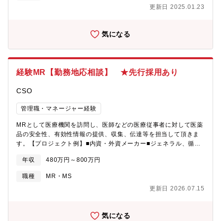
更新日 2025.01.23
Publication（学会発表や論文化）担当メディカルライティング業
務やPublication業務を経験された方向けです。上記を始め、案件
(外部就労先)ごとに様々なポジションが御座います。是非カジュア
気になる
ル面談を活用頂き、ご自身の志向性に合ったキャリアを歩める案
件をご相談頂けましたら幸いです。
経験MR【勤務地応相談】 ★先行採用あり
CSO
管理職・マネージャー経験
MRとして医療機関を訪問し、医師などの医療従事者に対して医薬
品の安全性、有効性情報の提供、収集、伝達等を担当して頂きま
す。【プロジェクト例】■内資・外資メーカー■ジェネラル、循環
器、糖尿病、感染症、消化器、呼吸器、肝炎、オンコロジー、
年収
480万円～800万円
CNS、オーファンなど…※未経験でスペシャリティー領域にチャ
レンジできるプロジェクトも用意。※ご経験・キャリア・適正に
職種
MR・MS
合わせてご案内致します。【キャリアパス】エリアリーダー、マ
更新日 2026.07.15
ーケティング営業やスキルトレーナーへのキャリアパスに加え、
社内公募制度を利用して、同社グループの他社で専門性を高める
キャリアパスもあります。【魅力】★現在CSO企業の中でもトッ
気になる
プクラスのプロジェクト数。豊富な案件がそろっていますので、