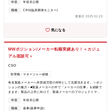
年収
年収非公開
薬メーカーへの転籍が可能で、社員の転籍を応援してくれます。■
社員のキャリアパスに寄り添い方の風土で、実現したい働き方や
職種
CRA(臨床開発モニター)
キャリアの相談を積極的に受け入れてくれます。【具体的な職務
更新日 2025.01.23
内容】・臨床試験の資材作成や文書保管、調整等を実施・臨床試
験で必要となる各種資材の作成・Trial Master File（TMF）への
文書保管、QC対応・第三者機関（CRO等ベンダー）のOversight
気になる
業務・規定当局の査察にかかる事前準備・予算管理、請求書の処
理対応 等上記を始め、案件(外部就労先)ごとに様々なポジション
が御座います。是非カジュアル面談を活用頂き、ご自身の志向性
に合ったキャリアを歩める案件をご相談頂けましたら幸いです。
MWポジション/メーカー転籍実績あり！＜カジュ
アル面談可＞
CSO
管理職・マネージャー経験
有名製薬メーカーへ外部就労型のMWとして活躍頂きます。＜ポジ
ションの魅力＞■製薬メーカーの中で「メーカーの仕事」を経験で
きます。製品の上市に向けて、製薬メーカーのプロジェクトマネ
ージャー達と一体となって良い経験を積むことができます。■製薬
年収
年収非公開
メーカーへの転籍が可能で、社員の転籍を応援してくれます。■社
員のキャリアパスに寄り添い方の風土で、実現したい働き方やキ
職種
薬事(薬事申請)
ャリアの相談を積極的に受け入れてくれます。臨床研究後の