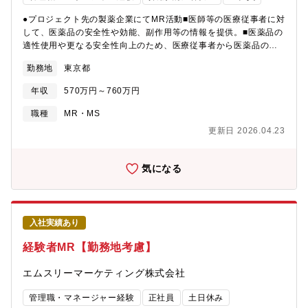
●プロジェクト先の製薬企業にてMR活動■医師等の医療従事者に対
して、医薬品の安全性や効能、副作用等の情報を提供。■医薬品の
適性使用や更なる安全性向上のため、医療従事者から医薬品の情
報収集し、本社にフィードバック。※プロジェクト先は内資系・
勤務地
東京都
外資系大手製薬メーカーや海外大手の日本スタートアップなど多
彩【当社の魅力】■業界リーディングカンパニーとしてオンコロジ
年収
570万円～760万円
ー・免疫・神経系など、スペシャリティ領域のプロジェクト数も
豊富■製薬メーカー出身でMR育成のスペシャリストを揃え、専門
職種
MR・MS
知識や働き方等何でも相談できる体制■製薬メーカー出身者を中心
更新日 2026.04.23
とした専門領域講師陣による研修制度が充実・APS
COLLEGE（疾患・領域の知識習得：ONC、IMM、CNS専門領域
プログラムあり）・APS STUDY PLUS for MR、医療経営士の資
気になる
格取得支援等のビジネスコース（医療業界の知識習得也最新情報
のアップデート）・APS SKILL CAMP（MRとして必要なスキル
の習得）■将来的にクオール薬局を始めとしたクオールホールディ
ングス全体での活躍も視野に入れたキャリア形成が可能です。
入社実績あり
経験者MR【勤務地考慮】
エムスリーマーケティング株式会社
管理職・マネージャー経験
正社員
土日休み