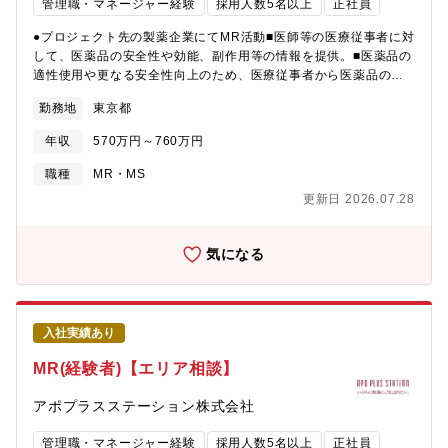
管理職・マネージャー経験
採用人数5名以上
正社員
●プロジェクト先の製薬企業にてMR活動■医師等の医療従事者に対
して、医薬品の安全性や効能、副作用等の情報を提供。■医薬品の
適性使用や更なる安全性向上のため、医療従事者から医薬品の情
報収集し、本社にフィードバック。※プロジェクト先は内資系・
勤務地
東京都
外資系大手製薬メーカーや海外大手の日本スタートアップなど多
彩【当社の魅力】■業界リーディングカンパニーとしてオンコロジ
年収
570万円～760万円
ー・免疫・神経系など、スペシャリティ領域のプロジェクト数も
豊富■製薬メーカー出身でMR育成のスペシャリストを揃え、専門
職種
MR・MS
知識や働き方等何でも相談できる体制■製薬メーカー出身者を中心
更新日 2026.07.28
とした専門領域講師陣による研修制度が充実・APS
COLLEGE（疾患・領域の知識習得：ONC、IMM、CNS専門領域
プログラムあり）・APS STUDY PLUS for MR、医療経営士の資
気になる
格取得支援等のビジネスコース（医療業界の知識習得也最新情報
のアップデート）・APS SKILL CAMP（MRとして必要なスキル
の習得）■将来的にクオール薬局を始めとしたクオールホールディ
ングス全体での活躍も視野に入れたキャリア形成が可能です。
入社実績あり
MR(経験者)【エリア相談】
アポプラスステーション株式会社
管理職・マネージャー経験
採用人数5名以上
正社員