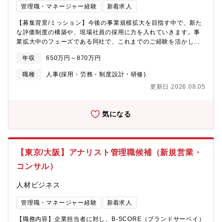
に持続可能な社会の実現に向け、より一層企業価値の向上に努め
管理職・マネージャー経験
新着求人
てまいります。
【募集背景/ミッション】今後の事業規模拡大を目指す中で、新た
な評価制度の構築や、現場社員の採用に力を入れていきます。事
業拡大中のフェーズである同社で、これまでのご経験を活かしな
がら人事制度を創りあげていただける方を募集いたします。【職
年収
650万円～870万円
務内容】経営視点を持ち、社員がモチベーション高く働ける環境
を目指して人事制度の企画・採用・研修などを担当します。特に
職種
人事(採用・労務・制度設計・研修)
評価制度の立案～構築、採用戦略等を担っていただきたいと思い
更新日 2026.08.05
ます。・等級制度・評価制度・時短制度等の立案・構築・新卒・
中途採用業務（戦略～採用フォロー）・社内研修企画・運営・社
員面談、契約書作成、社内規定・ルール改訂・残業・勤怠管理、
気になる
健康診断予約・管理・産業医・保健師面談の管理・運営【配属組
織】人財開発部人事グループ（5名）現任60代男性、女性1名40
代、男性1名・女性1名30代、女性20代【同ポジションの魅力】■
裁量の大きさ事業拡大フェーズのため、今後はさらに採用に力を
【東京/大阪】アナリスト管理職候補（新規営業・
入れていく予定です。そのため採用拡大に向けた短期～中長期計
画の策定や戦略立てなど今後の会社を支えるポジションとしてご
コンサル）
活躍いただけます。また人事制度に関しても、運用中の制度の改
善点をもとに常に改善に向けて何らかの制度の見直しを測ってい
人材ビジネス
ます。現場の声を聞きながら制度設計に関わることができ、会社
の根幹を支える仕組みづくりに携われるため、やりがいも非常に
管理職・マネージャー経験
新着求人
大きいです。■経営層と近い距離で提案ができる同社では、グルー
【職務内容】企業担当者に対し、B-SCORE（ブランドサーベイ）
プ会議に取締役が出席するなど、現場と一緒に戦略を立てる体制