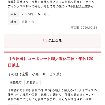
な学びを得ることができます。【学べること・メリット】・ブラ
構築】同社は今、複数の事業を柱とする多角化を推進し、ホール
ンディングに関する知識と実践的なスキルの習得・論理的思考力
ディングス体制への移行、そしてその先のIPOを見据えた重要な局
を養い、戦略立案や課題解決に応用する力・チームやプロジェク
面を迎えています。私たちの強みは、単一の事業に依存せず、企
年収
700万円～1500万円
トを円滑に推進するマネジメントスキル・計画から実行、改善ま
業のあらゆる課題を解決する「ワンデスク」の構造を構築してい
でやり抜くプロジェクト遂行力・社内外の関係者との調整や協働
る点にあります。事業の土台はすでに盤石であり、成長の確度は
職種
広報・IR
を通じての高いコミュニケーション能力・課題を適切に捉え、提
極めて高い状態です。この勢いを加速させ、組織を「公器」へと
更新日 2026.07.28
案・実行へとつなげる実行力
引き上げるための財務・IR戦略を担う、中心メンバーを募集しま
す。【職務内容：財務・IRからM&A、PMIまでを一気通貫で】本
ポジションは、単なる管理業務にとどまりません。会社の価値を
気になる
定義し、それを市場へ伝え、新たな事業をグループへ取り込む。
経営の根幹に深く関わる業務を横断的にお任せします。＜資本市
場との対話（IR戦略）＞事業の多角化によって生まれる複雑な強
みを、投資家や証券会社が理解できる「成長の物語」へと落とし
【五反田】コーポレート職／週休二日・年休120
込み、正当な評価を勝ち取ってください。＜資金調達
（Finance）＞連続的なM&Aや新規事業を止めないための資金調
日以上
達スキームの構築。銀行や市場との折衝を通じて、グループの成
長を支える「血流」を管理します。＜M&AとPMI＞成約（ディー
その他（流通・小売・サービス系）
ル）はスタートに過ぎません。買収した企業をどうグループに馴
染ませ、財務・ガバナンスの面から価値を向上させていくか。経
未経験可
新着求人
営統合（PMI）の実務に深く携わっていただきます。
【期待する役割】会社の“日常”を心地よく整えるバックオフィスの
仕事です。採用や広報・総務にも関わり、仲間を迎えるシーンや
会社の魅力づくりにも参加できます。みんなが働きやすい環境づ
くりやサポート業務など、日々いろんな経験が積めるポジション