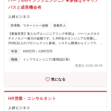
パーソルGインフラエンジニア★多様なキャリア
定しており、お客様は電力会社やプラントメーカなど大手企業が
務内容】ネットワークインフラエンジニアとして、全国の拠点ネ
中心です。「技術力」と「信頼」を重視し、社会インフラを支え
ットワークおよびクラウドネットワークの設計・構築・運用、お
パスと成長機会有
る商材を扱う企業として、長年の実績と安定した取引を築いてい
よびセキュリティ強化を担当いただきます。・ネットワーク状況
ます。
の可視化と改善：全国拠点のWi-Fi/有線LAN環境の現状整理、遅
人材ビジネス
延やパケットロス等の品質調査および、改善計画の立案・実行
（NW品質改善）・次世代インフラへの移行：ゼロトラストネット
管理職・マネージャー経験
新着求人
ワークアクセス（ZTNA）の検討・導入、およびVPN依存からの脱
【募集背景】私たちITエンジニアリング本部は、パーソルクロス
却に向けた基盤再設計・ライフサイクル管理（EOL対応）：老朽
テクノロジー最大の組織です。1,400名のエンジニアが所属し、
化したネットワーク機器（ルーター、スイッチ、AP等）のリプレ
350社以上のプロジェクトに参画。システム開発からインフラ、
イス計画策定および実施・セキュリティガバナンスの推進：ネッ
AI・DXまで幅広い領域をカバーしています。この技術組織で何よ
トワークアクセスの認証強化（端末認証等）、ログ集約・監視体
年収
600万円～1200万円
り大切にしているのは、「個人の成長こそが、組織全体の成長を
制の構築・定常運用と障害対応：拠点増減時のネットワーク設
生み出す」という考えです。幅広い技術領域と豊富なプロジェク
営、ベンダーコントロール、高度なトラブルシューティング【使
職種
インフラエンジニア(運用設計系)
トを活かし、新しい技術に触れながら成長できる環境を整えてい
用している技術】IaaS：AWS、Azure、GCP、LinodeLaC：
更新日 2026.08.06
ます。目指すのは“課題を解決するソリューション組織”への進化、
Terraformその他サービス、ツール等：Notion、Miro 、VSCode
そのためにエンジニアの力が必要です。一人ひとりが理想のキャ
やEclipse などのIDE、GitHub Enterprise、GitHub【募集背景】
リアを実現し、その成長がクライアントの成功へつながる、そん
当社はIPOを見据えた成長フェーズにあり、事業拡大とともにITイ
気になる
な好循環を一緒に生み出していきませんか。【業務内容】AWS／
ンフラの重要性が一段と高まっています。現状、日々の運用体制
Azure のアーキテクチャ設計から、大規模ネットワークの再構
は整備されているものの、クラウド最適化、ゼロトラスト導入、
築、基幹システムのクラウド移行、ゼロトラスト導入、運用自動
IT資産統制、BCP対策など、中長期的な基盤戦略と投資計画の立
化などのさまざまなプロジェクトに携わっていただきます。「技
案・推進が今後の課題です。今後の成長に向けて、クラウド・ネ
HR営業・コンサルタント
術的な意思決定」と「顧客への価値提供」を両立しながら、イン
ットワーク・セキュリティを横断的に再設計し、企業の成長を支
フラの未来をデザインするポジションです。技術力を高めるだけ
える強いIT基盤を築くことが求められています。特に、拠点数の
人材ビジネス
でなく、“技術で顧客を動かす経験”を積みたい方、クラウド・オン
増加やハイブリッドワークの普及といった事業拡大の進展によ