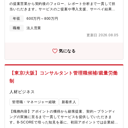
の提案営業から契約後のフォロー、レポート分析まで一貫して担
が整っております。そのため、現場からの提案にも前向きに耳を
当いただきます。サービスのご提案や導入支援、サーベイ結果を
傾けてくださり、アイデアや改善案が実際の施策に反映されるこ
もとにした課題分析・改善提案を通じて、企業のブランディング
とも多くあります。単なる「指示を受ける仕事」ではなく、自分
年収
600万円～800万円
を支援するポジションです。ご経験やスキルに応じて、メンバー
の意見や工夫が会社の成長に直結するやりがいのある職場です。
のマネジメントや組織運営にも携わっていただくことを期待して
人事としても、現場の声を経営に届ける役割を担いながら、組織
職種
法人営業
います。＜具体的な業務内容＞■新規営業・潜在顧客、見込み顧客
づくりに深く関われるのが魅力です。■キャリアパス：・成果に応
更新日 2026.08.05
へのアポイント獲得 ・サービス紹介・提案■顧客フォロー・コン
じて、早期にマネジメントポジション、将来的には部長クラスを
サルティング・契約後の導入支援（設計～サーベイ実施）・サー
目指せる環境です。・ご経験・成果次第では、早期に部長ポジシ
ベイレポートの分析・課題抽出・顧客との初回評価ミーティング
ョンをお任せする可能性もあります。現場の裁量が大きく、スピ
気になる
同席・課題に応じた改善提案 ・連携サポート・各種顧客連携【組
ーディーに組織づくりへ関われる環境です。＜同社の強み＞■ワン
織構成・雰囲気】部署人数：20名（うちアナリスト8名）部署の雰
ストップソリューションで新たな価値を創造■「満足」を超えた
囲気：アクティブ、顧客へのコミット力、目標達成意欲が高い
「感動」を提供：エンドユーザーへ付加価値の高い商品やサービ
【キャリアプラン】ご経験に応じてチームを率いるリーダーや、
スを提供することで、クライアントの利益の最大化を図ることが
【東京/大阪】コンサルタント管理職候補/裁量労働
サブマネージャーなどマネジメント職もお任せいたします。ブラ
可能です。■有名ホテルとの豊富な取引実績：誰もが知っている有
ンディング理解を深め、アナリストとして専門性を極めたり、コ
名ホテルと多数取引があり、イベントやパーティーといった場面
制
ンサルタントやエキスパート職など自身の強みを活かした転身も
で常駐サービスを提供しています。
可能です。【他社との違い】ブランディングに関わるすべての領
人材ビジネス
域を自社で担っていることから、クリエイティブチームも社内に
在籍しています。そのため、職種を越えた連携を通じて、幅広い
管理職・マネージャー経験
新着求人
業務に携わりながら多様な学びを得ることができます。【学べる
【職務内容】アポイントの獲得から顧客提案、契約～ブランディ
こと・メリット】・実践を通じて得られるブランディングの知
ングの実施に至るまで一貫してサービスを提供していただきま
識・論理的に考え、戦略を組み立てる思考力・チームやプロジェ
す。B-SCOREで培った知見を基に、初回アポイントでは企業紹介
クトを動かすマネジメント力・最後までやり切るプロジェクト遂
と課題ヒアリングを実施し、顧客のニーズと潜在課題に合ったサ