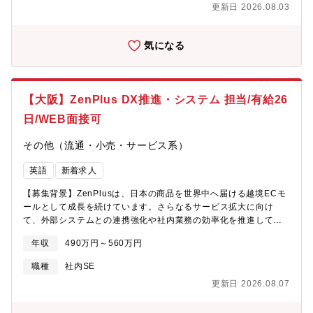
更新日 2026.08.03
気になる
【大阪】ZenPlus DX推進・システム 担当/有給26
日/WEB面接可
その他（流通・小売・サービス系）
英語
新着求人
【募集背景】ZenPlusは、日本の商品を世界中へ届ける越境ECモ
ールとして成長を続けています。さらなるサービス拡大に向け
て、外部システムとの連携強化や社内業務の効率化を推進してお
り、新たにDX推進担当を募集します。このポジションでは、外部
年収
490万円～560万円
パートナーとのシステム連携に関する調整・運用サポートをはじ
め、社内の業務フロー改善や自動化の推進に携わっていただきま
職種
社内SE
す。日々の業務をよりスムーズにし、チーム全体の生産性向上に
更新日 2026.08.07
貢献できる重要な役割です。「ITの知識を活かして業務改善に取
り組みたい」「社内外とのコミュニケーションを通じて課題解決