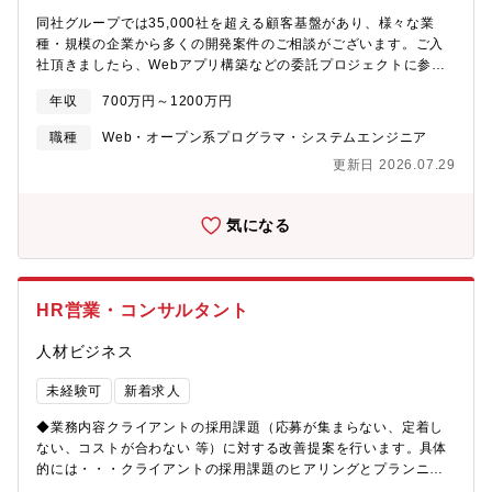
同社グループでは35,000社を超える顧客基盤があり、様々な業
種・規模の企業から多くの開発案件のご相談がございます。ご入
社頂きましたら、Webアプリ構築などの委託プロジェクトに参画
して頂きます。大規模Webアプリケーションの開発で、新たな技
年収
700万円～1200万円
術を積極的に取り入れる風土のあるプロジェクトです。■リーダー
として、メンバー労務管理、進捗管理、品質チェック、メンバー
職種
Web・オープン系プログラマ・システムエンジニア
マネジメント、育成等を担当いただきます。エンドユーザー様と
更新日 2026.07.29
のやり取りも担当いただきます。■工程：設計～製造～システムテ
スト～運用■プロジェクト体制(想定)：PL5名、メンバー10～15名
程度。└1人あたり5名程度のマネジメントを担当いただきます。└
気になる
コミュニケーション量は多めです。◆PJ例流通・サービス業：約5
割、金融業：約3割、公共事業約2割となっております。 ※リピ
ート率は100％＜流通・サービス業＞・旅行系サイト／飲食系サイ
ト／通販サイト／デリバリーサイト／ポイント・会員管理システ
HR営業・コンサルタント
ム等＜金融業＞・インターネットバンキングシステム／クラウド
パッケージ導入・機能開発／渉外業務システム開発等＜公共事業
人材ビジネス
系＞・年金システム／健康保険システム／税務関連システム等
【募集背景】案件拡大に伴う増員【働き方】リモートワーク中心
未経験可
新着求人
ですが、作業内容によっては計画的な出社対応もございます。
【キャリアパス】・現場でプロジェクトリーダー、プロジェクト
◆業務内容クライアントの採用課題（応募が集まらない、定着し
マネージャーの経験を高めながら新たな業種や工程にチャレンジ
ない、コストが合わない 等）に対する改善提案を行います。具体
する事ができます。・更なる上流を目指す方には、同社のITコン
的には・・・クライアントの採用課題のヒアリングとプランニン
サルティング本部へのキャリアパスもございます。※2023年2月
グ・HRソリューションの提案と実行（Recruiting Cloud, RPO,