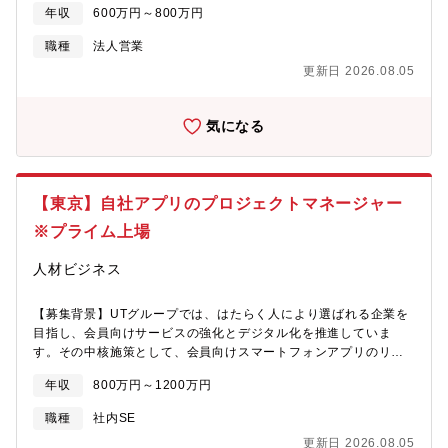
行力・課題に対して提案し、実行する力お相手は、ほとんどが経
年収
600万円～800万円
ービスの提案を実施します。その後、お客様とのコミュニケーシ
営者です。ビジョンや課題に真正面から向き合う経験が、自分の
ョンを重ねてご契約をいただきます。契約後はチームを編成し、
視座を一段引き上げてくれます。
職種
法人営業
プロジェクトを先頭で進行していただきます。顧客連携から企画
更新日 2026.08.05
立案、プレゼンテーションや社内制作物のスケジュール管理やク
オリティ担保まで幅広い分野でご活躍いただきます。また、ご経
験やスキルに応じて、メンバーのマネジメントや組織運営にも携
気になる
わっていただくことを期待しています。【組織構成・雰囲気】部
署人数：20名部署の雰囲気：アクティブ、顧客へのコミット力、
目標達成意欲が高い【キャリアパス】ご経験に応じてチームを率
いるリーダーや、サブマネージャーなどマネジメント職もお任せ
【東京】自社アプリのプロジェクトマネージャー
いたします。ブランディング理解を深め、アナリストとして専門
性を極めたり、コンサルタントやエキスパート職など自身の強み
※プライム上場
を活かした転身も可能です。【他社との違い】ブランディングに
関わるすべての領域を自社で担っていることから、クリエイティ
人材ビジネス
ブチームも社内に在籍しています。そのため、職種を越えた連携
を通じて、幅広い業務に携わりながら多様な学びを得ることがで
【募集背景】UTグループでは、はたらく人により選ばれる企業を
きます。【学べること・メリット】・ブランディングに関する知
目指し、会員向けサービスの強化とデジタル化を推進していま
識と実践的なスキルの習得・論理的思考力を養い、戦略立案や課
す。その中核施策として、会員向けスマートフォンアプリのリリ
題解決に応用する力・チームやプロジェクトを円滑に推進するマ
ースを近日予定しており、今後は利用者の声をもとに継続的な機
ネジメントスキル・計画から実行、改善までやり抜くプロジェク
年収
800万円～1200万円
能改善や追加開発を進めていくフェーズです。【ミッション】ア
ト遂行力・社内外の関係者との調整や協働を通じての高いコミュ
プリの価値向上に向けて、事業部門や開発ベンダーと連携しなが
ニケーション能力・課題を適切に捉え、提案・実行へとつなげる
職種
社内SE
ら、改善企画から開発ディレクションまでを担う人材を募集しま
実行力
更新日 2026.08.05
す。ユーザー視点と事業視点の双方を持ち、会員向けサービスの