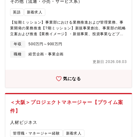
ご活躍いただくことを期待しています。【ZenStudioで働く魅
その他（流通・小売・サービス系）
力】・約20名・9カ国・11言語からなる多国籍チームで働けます
（通常業務は、日本語・英語でやり取りします）・Web、デザイ
英語
新着求人
ン、映像、写真、SNSなど幅広いクリエイティブに携わることが
【短期ミッション】事業部における業務推進および管理業務、事
できます・日本国内だけでなく海外市場向けのプロジェクトにも
業開発の業務推進【?期ミッション】新規事業創出、事業部の戦略
携わる機会があります・クライアントとクリエイターをつなぐ重
立案および推進【業務イメージ】・新規事業、投資事業などプロ
要なポジションとして活躍できます・成長中のクリエイティブエ
デュース事業部内部門横断案件の戦略策定および推進管理。・?期
ージェンシーだからこそ、制作フローやチームづくりにも主体的
年収
500万円～900万円
的な事業開発およびIP創出などのプロジェクト企画、推進業
に関わることができます・一人ひとりのアイデアや提案が組織づ
務。・事業部全体推進事務局業務（事業部戦略会議、投資会議、
くりに反映されやすい環境です・将来的には、組織の成長に合わ
職種
経営企画・事業企画
各種研修等）。
せてより大きなプロジェクトやチームマネジメントに挑戦する機
更新日 2026.08.03
会もあります【求める人物像】・クライアントや社内メンバーと
の信頼関係を築き、チームワークや制作環境の改善を大切にでき
る方・プロジェクトを「自分ごと」として捉え、新しいチャレン
気になる
ジや変化を前向きに楽しめる方・課題に対してより良い解決方法
を考え、成長中の「ZenStudio」の制作体制やカルチャーを一緒
に作っていける方
＜大阪＞プロジェクトマネージャー【プライム案
件】
人材ビジネス
管理職・マネージャー経験
新着求人