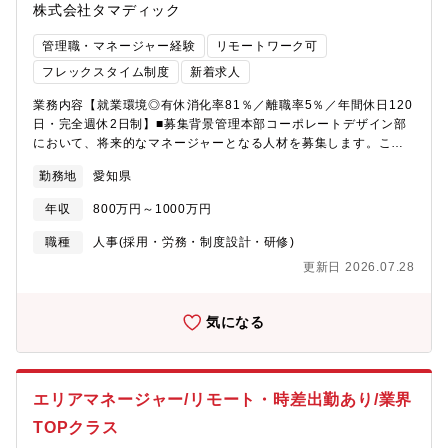
株式会社タマディック
管理職・マネージャー経験
リモートワーク可
フレックスタイム制度
新着求人
業務内容【就業環境◎有休消化率81％／離職率5％／年間休日120
日・完全週休2日制】■募集背景管理本部コーポレートデザイン部
において、将来的なマネージャーとなる人材を募集します。これ
まで培われた人事・労務領域でのご経験やマネジメント経験を活
勤務地
愛知県
かしながら、担当領域を広げていただくことを期待しています。
将来的には労務部門の責任者として、経営層と連携しながら組織
年収
800万円～1000万円
運営や制度戦略の推進を担っていただきます。■職務内容：労務業
務全般の管理および組織運営をお任せします。メンバーのマネジ
職種
人事(採用・労務・制度設計・研修)
メントに加え、各種施策の企画・推進など、部門運営の中核を担
更新日 2026.07.28
っていただきます。具体的な業務内容は以下の通りです。【具体
的な業務内容】・労務業務のマネジメント業務およびメンバー育
成・労務業務全般の管理・運営・有期雇用労働契約に関する管理
気になる
業務・労務管理（社会保険、安全衛生、福利厚生等）の統括・勤
怠管理システムの運用管理および改善推進・就業規則をはじめと
する各種社内規程の企画・改定・健康経営優良法人認定の取得・
更新対応・労働組合との折衝および窓口対応※変更の範囲：会社
エリアマネージャー/リモート・時差出勤あり/業界
の定める業務■求人の魅力◎人事・労務領域の中核として組織づく
TOPクラス
りに携われる労務業務全般における日常業務の管理だけでなく、
労務施策の企画や健康経営の推進など、会社全体に影響を与える