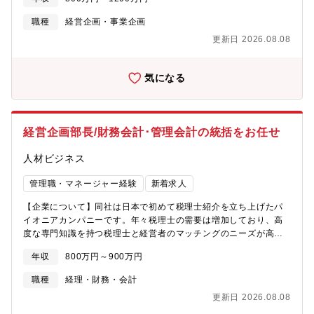
より、本人の意欲・力量と会社の課題状況に応じて随時アサイン
いたします。（1）事業計画の立案／立案支援と進捗管理（財務・
職種
経営企画・事業企画
KPI数値の管理設計と管理を含む）（2）新規事業開発／サービス
更新日 2026.08.08
開発およびその立ち上げ・運営（3）プロジェクト／タスクの推進
（人的資本管理、システム活用、リスク管理、全社的イベント
等）（4）ハンズオンでのオペレーション支援及び改善活動（5）
気になる
顧客関連トラブルや業務上の問題発生時の対応と再発防止（6）取
締役会や経営会議等の重要経営会議体の運営、その他、経営企画
関連の業務・事業責任者の支援全般 ※グループ会社への出向・兼
務を命じられる場合もあり【企業概要】同社グループは、「働く
経営企画部長/財務会計･管理会計の統括をお任せ
女性を最高水準のエデュケアと介護サービスで支援します。」と
いうミッションの下、㈱ポピンズを親会社とし、連結子会社5社
人材ビジネス
（株式会社ポピンズエデュケア、株式会社ポピンズファミリーケ
ア、株式会社ポピンズプロフェッショナル、株式会社ポピンズシ
管理職・マネージャー経験
新着求人
ッター、株式会社ウィッシュ）、非連結子会社Poppins
U.S.A.,Incorporatedの計6社を構成。事業ポートフォリオとして
【企業について】同社は日本で初めて税理士紹介を立ち上げたパ
は、成長ドライバーである「ファミリーケア事業（ナニー及びベ
イオニアカンパニーです。年々税理士の需要は増加しており、高
ビーシッター、介護、家事支援）」、事業基盤である「エデュケ
度な専門知識を持つ税理士と経営者のマッチングのニーズが高ま
ア事業（保育・学童施設の運営）」、育成事業である「プロフェ
っております。そのような中、同社は長年の知見を活かして現在
ッショナル事業（教育研修・調査事業」などを展開しておりま
年収
800万円～900万円
も安定した事業拡大を続けています。今回、会計/経理業務全般の
す。同社の強みはホスピタリティが高い社員が多いこと。そして
責任者ポジションを募集しております。【募集背景】現在、経営
職種
経理・財務・会計
向上心が高い社員が多く、広い視野、高い志をもち相手を思いや
企画部長が不在で、管理統括本部長が代理で対応している状況で
りながら、自らのスキルを高めることができる環境です。スタン
更新日 2026.08.08
す。そのため、外部からお迎えすることで、より組織強化を図り
ダード市場という安定した基盤のもと、何事にもめげずに、力強
たいと考え、今回募集をしております。【仕事内容】■経理担当者