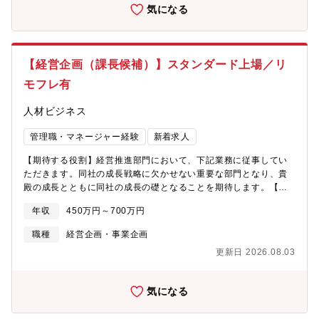
をしたい」という方に最適な環境です。成長中のグローバルサー
気になる
ビスを支えながら、自身のスキルや経験を広げていけるやりがい
のあるポジションです。【仕事内容】・在庫連携システム会社と
の窓口として、仕様確認や技術的な問い合わせ対応、連携時の調
整業務を担当・ZenPlus APIに関する社内外からの相談対応や利
【経営企画（課長候補）】スタンダード上場／リ
用サポート、開発チームとの連携・外部システムとのデータ連
携・運用フローの改善および最適化・チーム内の定型業務やオペ
モフレ有
レーションの自動化を推進し、業務効率化をサポート・業務課題
の整理・改善提案を行い、DX推進に向けた仕組みづくりに参加・
人材ビジネス
社内メンバーと連携しながら、よりスムーズな運営体制の構築を
支援【配属部署】ZenPlus事業部 7名（営業＝1名、マーケティン
管理職・マネージャー経験
新着求人
グ＝3名、クライアント担当＝2名、カスタマーサポート＝1名）
【期待する役割】経営推進部門において、下記業務に従事してい
【求める人物像】・ITの知識レベルが異なる相手に合わせて、分
ただきます。同社の成長戦略に欠かせない重要な部門となり、貴
かりやすく説明や調整ができる方テン・ITや新しい技術が好き
殿の成長とともに同社の成長の礎となることを期待します。【職
で、コミュニケーションも前向きに楽しめる方・業務効率化や自
務内容】1.経営戦略の策定および実行計画の作成・社内外の市場
動化が好きで、日常生活でも「もっと便利にできないか」を考え
年収
450万円～700万円
動向や競合他社の分析を行い、経営戦略の策定に貢献します。・
る方・課題を見つけ、自ら改善提案や行動ができる方・変化の多
策定された戦略を具体的な実行計画に落とし込み、関連部門と連
い環境でも柔軟に対応し、新しい知識を積極的に吸収できる方・
職種
経営企画・事業企画
携しながら実行していきます。2.経営情報の収集・分析・内外の
チームメンバーと協力しながら、相手目線で物事を進められる方
更新日 2026.08.03
経済・業界情報を収集し、必要なデータ分析を行います。・分析
結果をもとに経営陣に提言し、経営判断のサポートを行います。
3.事業計画の策定・管理・各事業部門と連携し、事業計画の策定
気になる
および予算管理を行います。・実績のモニタリングと進捗管理を
行い、必要に応じて修正提案を行います。4.プロジェクトマネジ