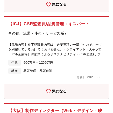
おけるシステム導入・企業内CSIRT/SOCの運営・運用改善プロジ
気になる
ェクト＜サービス領域＞■ビジネスクラウド内製化支援サービスイ
ンフラ領域における内製化支援をしているサービス。お客様自身
でインフラを構築・運用できるよう技術的にサポートすること
で、DX成功のためDevSecOpsを実現し、顧客の事業拡大や生産
【ICJ】CSR監査員/品質管理エキスパート
性の向上を実現します。■プライベートSOCサービスお客様のセキ
ュリティ体制の規模・成熟度に応じた、フルカスタマイズ型のセ
その他（流通・小売・サービス系）
キュリティ対策を提供するサービス。パッケージ化されたセキュ
リティ対策を提供するコンサルティングファームやMSS(マネージ
ドセキュリティサービス)では手の出せない、企業内CSIRT・プラ
【職務内容】※下記職務内容は、必要事項の一部ですので、全て
イベートSOCの企画・インシデントレスポンス・分析・改善を得
を網羅しているわけではありません。・クライアント（大手グロ
意としています。■セキュリティインテグレーションセキュリティ
ーバル企業等）の依頼によるサステナビリティ・CSR監査(サプラ
製品導入のコンサル、設計、構築ならびに導入後の利活用支援を
イヤー監査)の実施・英文レポートの作成業務・お客様への審査結
年収
500万円～1200万円
担当しているサービス。メーカや国内一次代理店と技術提携して
果の報告・上記に付随する、国内外のアカウントチーム、オペレ
おり、最先端のセキュリティ製品導入における国内トップエンジ
ーションチーム、マネージメントチーム等社内のリソースとの連
職種
品質管理・品質保証
ニアを揃え、セキュリティ製品を高い品質で構築できる専門家と
絡と協業・お客様の経営層への、同社とそのサービスに関する新
更新日 2026.08.03
しての地位を確立しています。■自動車サイバーセキュリティ車載
しい提案、ソリューション、サービスの紹介、プレゼンテーショ
ネットワーク（CAN、Ethernetなど）やECU（電子制御ユニッ
ン
ト）の脆弱性評価・ペネトレーションテストを実施し、リスクを
気になる
特定・対策を提案します。■OTセキュリティ生産設備・工場のリ
スクアセスメント、サイバーセキュリティ対策支援。セキュリテ
ィリスク評価・脆弱性診断やセキュリティ設計・導入、インシデ
ント対応を実施しています。※１、当社のプロジェクトの中に
【大阪】制作ディレクター（Web・デザイン・映
は、上記サービス以外にSIerと協業するプロジェクトも御座いま