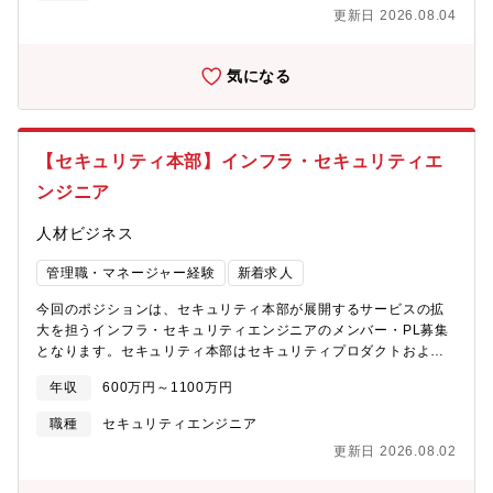
更新日 2026.08.04
するSCM、購買・製造等、連携部署間の情報伝達を最適化する
PDM等の作成■業務系システム金融系基幹システムの運用・保
守、製造業向けのシステム開発■IoTに伴うソフトウェア開発
気になる
（AI）・ビッグデータ解析(AI)【配属予定支店】厚木支店・横浜支
店（ご希望に応じての配属可能です。）【魅力】 ■働きやすい環
境: 月平均残業20時間/離職率5%以下/退職金制度（確定拠出年
金）有り/残業手当100%支給 ■生涯エンジニアを徹底サポート: キ
【セキュリティ本部】インフラ・セキュリティエ
ャリアデザインアドバイザー制度有り/定年再雇用制度有り ■研修
センターにて基礎/応用技術、資格取得支援など200以上の講座を
ンジニア
用意。他にもeラーニングサービス（自由に受講できる講座が多
数）や通信教育の授業料補助制度などを設け社員の技術向上を支
人材ビジネス
援。■成長/キャリアアップできる環境:200以上の研修プラン,キャ
リアデザインアドバイザー制度など自己研鑽に繋がる研修など無
管理職・マネージャー経験
新着求人
料で利用できます。 ■提案ボックスの運営 ジャンルを問わず広く
今回のポジションは、セキュリティ本部が展開するサービスの拡
従業員からの意見やアイデアを常時募集する制度などがございま
大を担うインフラ・セキュリティエンジニアのメンバー・PL募集
す。皆さんの意見でより働きやすい会社を目指しております。 ★
となります。セキュリティ本部はセキュリティプロダクトおよび
勤務地についてはIUターンでの転職含め、お気軽にご相談可能で
システムインフラのインテグレーションを展開している約500名の
す。
年収
600万円～1100万円
エンジニア組織です。■具体的な業務例（あくまで一例です）・オ
ンプレからAWS、Azure 等クラウド環境への移行における、詳細
職種
セキュリティエンジニア
設計フェーズ以降の構築業務・情報システムの運用自動化支援・
更新日 2026.08.02
セキュリティ製品（Splunk、CyberArk、Okta、CrowdStrike
等）導入エンジニア・ゼロトラストネットワークアクセス実現に