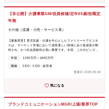
管理、人件費資料作成）■各種資料作成及びデータ集計■行政機関
対応■制度企画、改正、運用【組織構成】人事部長はじめ、労務担
当 課長ほか 計8名／採用担当 課長ほか計8名【魅力】■残業20-
【非公開】介護事業GM/役員候補/定年65歳/役職定
30時間程度、役職定年が無いので長期キャリア形成が可能■業容拡
大による組織強化の為、裁量を持って働く事が出来る■中途入社で
年無
部長や役員へ抜擢などバックグラウンド関係なくキャリアアップ
可能
その他（流通・小売・サービス系）
【募集背景】育児支援・介護を中心としたファミリーケアビジネ
スは、マーケット市場において成長著しい領域にあり急成長が期
待され、かつ社会貢献性が高い事業です。今回、このポピンズグ
ループの中でも成長ドライバーであるファミリーケア領域の介護
年収
1200万円～1800万円
事業をより拡大させるため、戦略立案～実行を担っていただける
方を募集しております。【期待する役割】事業拡大を見据えたPL
職種
CEO・COO・経営者
管理、組織のエンゲージメント向上に向けたピープルマネジメン
更新日 2026.08.08
ト、ならびにサービス品質向上を起点としたリスクマネジメント
を含む包括的なマネジメントをお任せします。【具体的な職務内
容】・事業全体のPL責任者として戦略立案～実行まで主導・事業
気になる
全体のKPI及び収益管理・新規顧客開拓からリピート率向上までの
マーケティング戦略・地域医療機関との連携や新規ビジネスモデ
ルの開発・お客様の声を通じた理想のサービス設計・パフォーマ
ンス最大化に向けた組織マネジメント・業績キャスティングや経
ブランドコミュニケーションMGR/上場/業界TOP
営会議でのレポーティング・様々なステークホルダーとの連携、