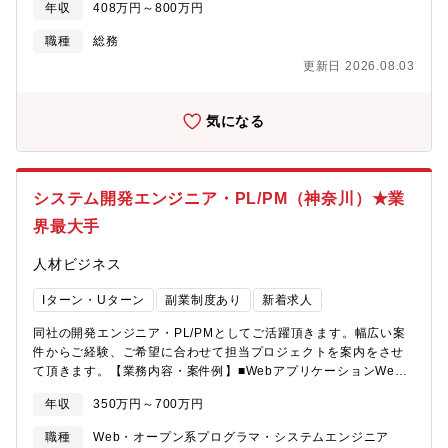
年収
408万円～800万円
です。あなたの気配りやアイデアを、ここで一緒に活かしてみま
せんか？【職務内容】コーポレートチームの一員として、会社運
職種
総務
営を支える幅広い業務をしていただきます。・総務業務全般・採
更新日 2026.08.03
用業務（企画～運用）・人事・労務関連業務・広報業務・SNS運
用その他、会社運営に関わる業務全般※業務範囲は多岐にわたる
ため、状況に応じて柔軟に対応していただきます。“縁の下の力持
気になる
ち”として会社を支えながら、あなたのアイデアで会社をもっと良
くしていく楽しさがあります。【魅力】・総務・人事・採用・広
報・SNS運用など、幅広い業務経験を積むことができます。 ま
た多岐にわたる業務を通じて、実践的な知識やスキルが身に付け
システム開発エンジニア・PL/PM（神奈川）★業
ることができる環境です。・あなたの気づきやセンスが、チー
ム・会社全体の力になる仕事です。【募集背景】退職に伴う欠員
界最大手
補充、体制強化のための増員募集【組織構成】コーポレート部
門：1名【求める人物像】・自分事として仕事に向き合える方・既
人材ビジネス
存のルールに従うだけでなく、ルールを作る側に回れる方・マル
チタスクが得意な方
Iターン・Uターン
副業制度あり
新着求人
同社の開発エンジニア・PL/PMとしてご活躍頂きます。幅広い案
件からご経験、ご希望に合わせて担当プロジェクトを案内をさせ
て頂きます。【業務内容・案件例】■WebアプリケーションWeb
サービス運用企業向け開発、ECサイトのサーバサイド構築、クラ
年収
350万円～700万円
イアントアプリケーションの開発、コーポレートサイト構築等ス
マホアプリ開発（iOS・Android）■ビジネスアプリケーション企
職種
Web・オープン系プログラマ・システムエンジニア
業情報可視化対応のERP、製造業・小売業の業務効率をサポート