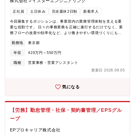
株式会社マイスターエンジニアリング
あります。・2021年に建てられた名古屋オフィスは自社ビルで、
ション策定・推進■マネジメント・同部自主事業チームリーダーと
最上階にオフィスビルには珍しいサウナが整備。近年ではリモー
して、対象のスクール／スタッフのマネジメント・各スクールの
正社員
土日休み
完全週休2日制
新着求人
トワーク制度も取り入れています。2025年12月の豊田新事務所オ
運営状況把握や定期的な巡回、フォローアップ業務■要員（職員）
ープンに続き、2026年4月には一宮新事務所を開所。快適で働き
今回募集するポジションは、事業部内の業務管理体制を支える重
面／顧客面双方の状況把握、課題有れば改善策遂行・施設の自治
がいのある職場環境の整備を積極的に進めています。・ウォーキ
要な役割です。 日々の事務業務を正確に遂行するだけでなく、業
力向上、運営安定にむけた施設長サポート・施設長による顧客対
ング、睡眠時間、減量などの目標を達成すると報奨金が支給され
務フローの改善や効率化など、より働きやすい環境づくりにも携
応のエスカレーション対応・顧客獲得計画に応じた職員採用（外
る健康チャレンジや、資格取得のための通信講座とお祝い金制度
わっていただきます。「技術で社会を支える」という事業部のミ
国人講師採用含む）計画・それらに関する本社への報告【求める
等福利厚生も充実しています。
勤務地
東京都
ッションを、バックオフィスから支え、事業成長とともに自分自
人物像】・コミュニケーションが豊富な環境で働きたい方・子ど
身のスキルアップも実感できる環境です【職務内容】■リーダー業
もたちや働く職員の快適な教育・環境を支えていきたい方・相手
年収
420万円～550万円
務（メンバーの指導やとりまとめ）※遠隔地配属のメンバーフォ
の気持ちに寄り添いながら、配慮やホスピタリティを発揮できる
ロー含む■受注管理業務社内申請の確認、注文書管理、作業完了し
方・何事にも主体的に行動し、自分事と捉え推進頂ける方・「誰
職種
営業事務・営業アシスタント
た案件の請求書発行■原価管理業務案件に関わる原価（部品購入、
かのために」という想いで仕事をしたい方【魅力ポイント】・教
更新日 2026.08.05
出張旅費等）の管理、伝票作成、経費精算チェック ■その他、事
育現場の運営・営業企画に携われるやりがいのあるポジション・
業部内・事業所内の庶務【勤務地】東京本社 メカトロ事業部
マネージャー職として複数拠点を統括するキャリアステップが描
ける・ワークライフバランスが整っており、長期的に働きやすい
気になる
環境・社会から求められている業務に従事しながら仕事ができ
る・リモート週1回、時差勤務の制度もあり働きやすい環境です
【労務】勤怠管理・社保・契約書管理／EPSグル
ープ
EPプロキャリア株式会社