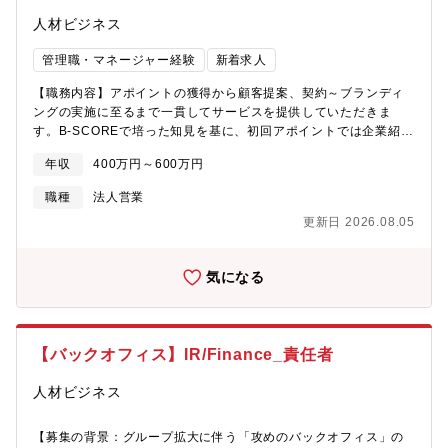
のため、職種を越えた連携を通じて、幅広い業務に携わりながら
多様な学びを得ることができます。【学べること・メリット】・
人材ビジネス
実践を通じて得られるブランディングの知識・論理的に考え、戦
略を組み立てる思考力・チームやプロジェクトを動かすマネジメ
管理職・マネージャー経験
新着求人
ント力・最後までやり切るプロジェクト遂行力・課題に対して提
【職務内容】アポイントの獲得から顧客提案、契約～ブランディ
案し、実行する力お相手は、ほとんどが経営者です。ビジョンや
ングの実施に至るまで一貫してサービスを提供していただきま
課題に真正面から向き合う経験が、自分の視座を一段引き上げて
す。B-SCOREで培った知見を基に、初回アポイントでは企業紹介
くれます。
と課題ヒアリングを実施し、顧客のニーズと潜在課題に合ったサ
年収
400万円～600万円
ービスの提案を実施します。その後、お客様とのコミュニケーシ
ョンを重ねてご契約をいただきます。契約後はチームを編成し、
職種
法人営業
プロジェクトを先頭で進行していただきます。顧客連携から企画
更新日 2026.08.05
立案、プレゼンテーションや社内制作物のスケジュール管理やク
オリティ担保まで幅広い分野でご活躍いただきます。【組織構
成・雰囲気】部署人数：20名部署の雰囲気：アクティブ、顧客へ
気になる
のコミット力、目標達成意欲が高い【キャリアパス】・1～2年
目 プロジェクトを一人で完遂する力を習得・2～3年目 チーム
を率いるリーダーとして活躍・5年後には、サブマネージャーなど
マネジメント職へのチャレンジもブランディング理解を深め、ア
【バックオフィス】IR/Finance_責任者
ナリストとして専門性を極めたり、コンサルタントやエキスパー
ト職など自身の強みを活かした転身も可能です。【他社との違
人材ビジネス
い】ブランディングに関わるすべての領域を自社で担っているこ
とから、クリエイティブチームも社内に在籍しています。そのた
め、職種を越えた連携を通じて、幅広い業務に携わりながら多様
【募集の背景：グループ拡大に伴う「攻めのバックオフィス」の