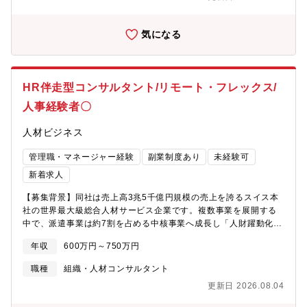
成長を推進いただくことを期待しています。【職務内容】・はた
らく人（求職者、社員）向けアプリおよびシステム基盤の企画、
気になる
設計、ベンダーマネジメント、保守・ステークホルダー（経営、
サービス企画組織、事業会社等）との連携・データ、現場分析の
両面からの業務課題・ビジネス課題の抽出、対策設計、システム
アップデートの企画、推進【プロジェクトについて】求職者・派
HR伴走型コンサルタント/リモート・フレックス/
遣する社員が使用するアプリを今年の夏にリリース予定です。
（現在はUTアプリという社員向けのアプリがありますが、後々統
人事経験者〇
合予定です）リリース後追加開発を予定しており、現在開発タス
クも並行して動いています。アプリリリース後、社内からのリク
人材ビジネス
エストを受けて、アプリケーションの在り方を考えながら、具体
的な開発につなげていく役割をお願いしたいと考えています。ベ
管理職・マネージャー経験
副業制度あり
未経験可
ンダー数：4～5社【組織構成】オウンドメディアユニット情報シ
新着求人
ステムファンクション（22名）【働き方】■在宅：週３回可能■フ
レックス制度：あり■残業時間：15時間■年間休日：124日【キャ
【募集背景】同社は売上高3兆5千億円規模の売上を誇るスイス本
リアパス】幅広いキャリアプランを描くことが可能です。■マネジ
社の世界最大級総合人材サービス企業です。複数事業を展開する
メントラインでの昇格（組織長）■ITスペシャリストとしての昇格
中で、派遣事業は約7割を占める中核事業へ成長し「人財躍動化」
■執行役員へのエントリー■他部署異動のエントリー【ポジション
を掲げここまで成長を遂げました。そして、創業当時から代表が
年収
600万円～750万円
の魅力】■直接、経営者、ビジネスの最前線にいる事業会社（現
大事にしてきた【人財躍動化】を実現すべく生まれたコンサルテ
場）の管理者と共に、ビジネス、業務の課題への取り組みをIT領
ィング事業本部は、派遣や紹介で支援が難しい領域をカバーす
職種
組織・人材コンサルタント
域から推進することができます。■特定領域のプロジェクトマネジ
る、人事全般のコンサルティングを行い、人財が力を最大限に発
メントの裁量が与えられ、自立的に仕事を進めることができます■
更新日 2026.08.04
揮するための制度づくりや教育の支援など、これまでにない様々
様々な業界、職種経験を持つ社員が多く、スペシャリストとして
なソリューションを具現化しております。【ミッション】企業の