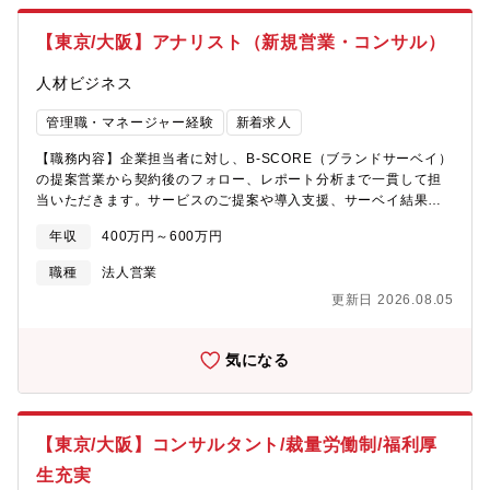
メント・重要な経営プロジェクトの立ち上げおよび推進を担当し
ます。・チームをリードし、タイムラインや目標達成に向けた調
【東京/大阪】アナリスト（新規営業・コンサル）
整を行います。【魅力】M&Aや事業提携など会社が成長する場面
に立ち会うことができます。また、経営企画担当として同社の経
人材ビジネス
営を客観的な視点で見ることができ、多角的な視点を養うことが
できます。【募集背景】体制強化のための増員募集【組織構成】
管理職・マネージャー経験
新着求人
経営推進部門：2名
【職務内容】企業担当者に対し、B-SCORE（ブランドサーベイ）
の提案営業から契約後のフォロー、レポート分析まで一貫して担
当いただきます。サービスのご提案や導入支援、サーベイ結果を
もとにした課題分析・改善提案を通じて、企業のブランディング
年収
400万円～600万円
を支援するポジションです。＜具体的な業務内容＞■新規営業・潜
在顧客、見込み顧客へのアポイント獲得 ・サービス紹介・提案■
職種
法人営業
顧客フォロー・コンサルティング・契約後の導入支援（設計～サ
更新日 2026.08.05
ーベイ実施）・サーベイレポートの分析・課題抽出・顧客との初
回評価ミーティング同席・課題に応じた改善提案 ・連携サポー
ト・各種顧客連携【組織構成・雰囲気】部署人数：20名（うちア
気になる
ナリスト8名）部署の雰囲気：アクティブ、顧客へのコミット力、
目標達成意欲が高い【キャリアプラン】ブランディング理解を深
め、アナリストとして専門性を極めたり、コンサルタントやエキ
スパート職など自身の強みを活かした転身も可能です。【他社と
【東京/大阪】コンサルタント/裁量労働制/福利厚
の違い】ブランディングに関わるすべての領域を自社で担ってい
ることから、クリエイティブチームも社内に在籍しています。そ
生充実