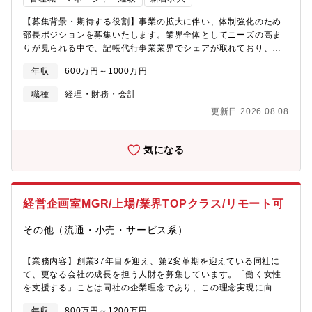
関・医療機器企業への多面的なサポートを展開しています。ま
た、健康産業を対象としたBPOサービスやITサービスを通じて、
【募集背景・期待する役割】事業の拡大に伴い、体制強化のため
製薬企業や医療機関の基盤づくりをサポート。これら多様な事業
部長ポジションを募集いたします。業界全体としてニーズの高ま
の相乗効果によって、健康産業の業務を幅広く支援しています。
りが見られる中で、記帳代行事業業界でシェアが取れており、同
社はこの分野のパイオニアとして多くのお問い合わせを受けてお
年収
600万円～1000万円
ります。今回は外部から部長職を迎え入れ、顧客のニーズにより
一層応えられるよう、DX推進での業務体制構築、また展開してい
職種
経理・財務・会計
るDXプラットフォーム「ビスカスpal」との連携を強化し、ハン
更新日 2026.08.08
ズオンで収益強化いただくことを想定しております。【職務内
容】全国の会計事務所に向けた記帳代行事業を運営する部門で
す。■主な業務内容・BPO事業の戦略立案・業務設計・AIを活用し
気になる
た業務効率化・自動化推進・事業拡大に向けた組織体制の最適
化・記帳（会計事務所から資料をお預かりしてから納品まで）・
部のマネジメント、業務改善提案・クライアント対応など【組織
構成】■営業本部 記帳代行事業部 配属・メンバー：女性３名、男
経営企画室MGR/上場/業界TOPクラス/リモート可
性１名・パート：数名※チーム分け等は特にございません。【魅
力】・裁量の大きいポジションで、事業戦略に携わることができ
その他（流通・小売・サービス系）
る・AI×会計による最先端の業務効率化に挑戦でき、スキルの幅を
広げることができる・成長フェーズの企業・部門の経験ができ
る・BPO業務を通じて、中小企業の成長を支えることができる
【業務内容】創業37年目を迎え、第2変革期を迎えている同社に
て、更なる会社の成長を担う人財を募集しています。「働く女性
を支援する」ことは同社の企業理念であり、この理念実現に向け
た社会的価値を探求し、そして具現化していきます。以下の業務
年収
800万円～1200万円