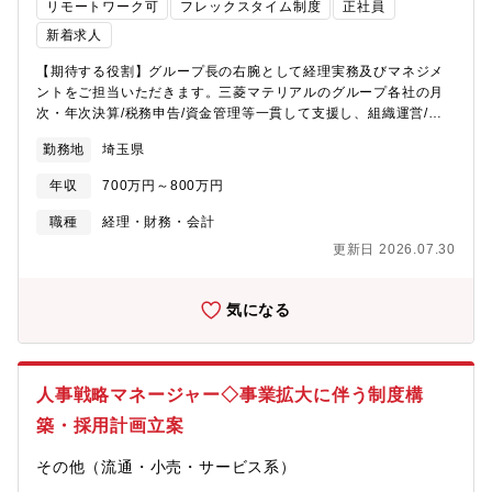
は、成長ドライバーである「ファミリーケア事業（ナニー及びベ
リモートワーク可
フレックスタイム制度
正社員
ビーシッター、介護、家事支援）」、事業基盤である「エデュケ
新着求人
ア事業（保育・学童施設の運営）」、育成事業である「プロフェ
ッショナル事業（教育研修・調査事業」などを展開しておりま
【期待する役割】グループ長の右腕として経理実務及びマネジメ
す。同社の強みはホスピタリティが高い社員が多いこと。そして
ントをご担当いただきます。三菱マテリアルのグループ各社の月
向上心が高い社員が多く、広い視野、高い志をもち相手を思いや
次・年次決算/税務申告/資金管理等一貫して支援し、組織運営/メ
りながら、自らのスキルを高めることができる環境です。スタン
ンバー育成/業務フロー改善などをお任せ致します。【業務内容】
勤務地
埼玉県
ダード市場という安定した基盤のもと、何事にもめげずに、力強
■グループ各社の月次・四半期・年次決算業務 ■税務申告書の作成
く仕事を進めていく意識と行動力がある方からのご応募をお待ち
およびレビュー ■資金管理 ■メンバー(約15名)のマネジメント ■業
年収
700万円～800万円
しております。※2025年12月25日付で、同社初となる『ポピン
務フローの改善提案・進捗管理 ■親会社経理室等との折衝【組織
ズ統合報告書2025』を発行しております。https://ssl4.eir-
構成】経理SG：部下15名 会計チームとグループ会社経理チーム
職種
経理・財務・会計
parts.net/doc/7358/ir_material1/270950/00.pdf「統合報告書
のバックアップとフォロー、業務標準、効率化、受託業務の拡大
更新日 2026.07.30
2025」概要と発行のねらいポピンズグループは、創業から38年間
等推進する役割です。【仕事の魅力】担当するグループ会社の経
変わらず「働く女性を支援する」というミッションを掲げ、社会
理業務を一貫して担当するため、一部業務にとどまらず幅広い経
の課題解決そのものを事業の成長エンジンとしてまいりました。
理実務を経験できます。また、三菱マテリアルグループ各社の多
気になる
本報告書では、「第２創業期」において私たちが目指す未来への
様な経理業務に携わることで、単一企業では得られない会計知識
羅針盤である「中期経営計画2030」を核として、独自のビジネス
やスキルを身につけられる環境です。安定した経営基盤のもと、
モデルがどのように社会価値と経済価値を両立させていくのか、
ワークライフバランスを大切にしながら、経理として専門性を高
そのプロセスを可視化しました。事業を通じて解決を目指す社会
め、長期的なキャリアを築くことができます。
人事戦略マネージャー◇事業拡大に伴う制度構
課題や、その源泉となる人的資本と知的資本への取組みを通じ、
当社の持続的な成長ストーリーを総合的にお伝えすることを目指
築・採用計画立案
しております。私たちがサービスを展開することで「女性が輝く
と世界が輝き、未来を変える」―――そのような信念のもとに、
その他（流通・小売・サービス系）
同社グループは、ステークホルダーの皆様との対話を通じて、共