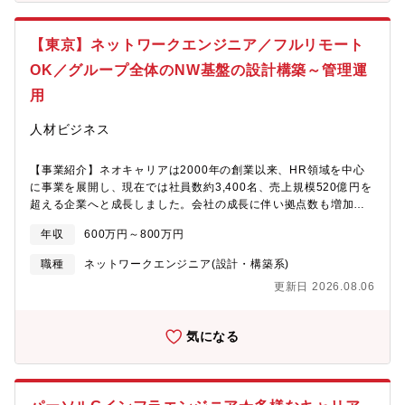
サルタントA週1日（客先） A社：給与労務 → 給与計算や勤
他機械関連製品■営業スタイル既存顧客約8割、新規約2割・既存の
怠管理体制を改善週3日（在宅） B社：人事制度構築 → 評価
お客様への深耕強化・お客様の要求する仕様の確認(ヒアリング)と
基準の設計や導入サポートを実施〇コンサルタントB週1（在
【東京】ネットワークエンジニア／フルリモート
決定・見積作成、価格や納期面でのお客様との交渉・メーカーへ
宅） C社：人事制度構築 → 再雇用制度の見直しに伴う人事制
の設計依頼や技術的な調整・受注後から納品までの一貫対応（1～
度設計・構築週1（在宅） D社：労務・制度 → 現行法を反映
OK／グループ全体のNW基盤の設計構築～管理運
2年の長期案件もあり）・過去に取引があったお客様の掘り起こ
した就業規則への改定、及び各種規程の改廃、システム導入週
用
し・新規顧客開拓（取扱製品の市場調査、分析によるアプローチ
2（客先） E社：人事全般 → 制度・労務・採用等人事全般の
など）【組織】営業部門3名：社長直下の組織となります。50歳、
課題整理と解決のリード〇コンサルタントC週2日（在宅） F
人材ビジネス
50代半ば、50代後半（取締役）←ヘルプで入っているイメージに
社：IT人財採用 → エンジニア採用の戦略設計週1日（客先）
なります。事務担当2名（女性）【募集背景】営業部門の強化に向
G社：組織開発 → 現場の声を直接ヒアリングしながら組織課題
けた増員です。【働き方】基本残業なし。直行直帰可能。業務に
【事業紹介】ネオキャリアは2000年の創業以来、HR領域を中心
を解決【組織構成】■コンサルティング事業本部HRソリューショ
慣れてくれば営業スケジュールは基本ご自身で決めることができ
に事業を展開し、現在では社員数約3,400名、売上規模520億円を
ン部シェアHR課・人事出身者26名で構成・採用、労務、制度、人
ます。直行直帰も可能です。残業もなく、働きやすい職場です。
超える企業へと成長しました。会社の成長に伴い拠点数も増加
材開発の4チーム制※複数領域のご経験のある方は特に強みを持つ
【仕事の魅力】・インフラ関係で景気に左右されにくい安定性、
し、現在では全国約60拠点にまで拡大しています。約40部門を抱
領域のチームに配属となります。【ポジションの魅力】◎アデコ
年収
600万円～800万円
社会貢献の高い仕事がしたい・営業経験を活かしながら専門性の
えるネオキャリアでは、クラウド・ネットワーク・端末・業務ア
という大企業におけるベンチャー組織として柔軟性が高く、前提
ある分野で、技術提案や交渉力が身につき、市場価値が高まる・
プリなどのIT基盤が多様化・複雑化しており、企業成長を支える
条件や既存ソリューションなどに捉われず、課題解決力と専門性
職種
ネットワークエンジニア(設計・構築系)
転勤なし、安定企業で長く働ける・ワークライフバランスの充実
「堅牢かつ柔軟なIT環境づくり」が重要な経営テーマとなってい
を発揮して自由度の高い提案・デリバリーが可能です。◎総合人
更新日 2026.08.06
（年間休日129日、土日祝休み、残業ほぼゼロ）・福利厚生の充実
ます。この中核を担うのが情報システム部です。私たちは、全社
財サービス会社として、人財の調達やアウトソーシング他、コン
（人間ドック全額会社負担）・有給取得率７０％以上【会社情
のIT基盤を安定的かつ効率的に運用するだけでなく将来を見据え
サルティング以外のソリューションとHRコンサルティングを掛け
報】1959年設立 従業員12名 日本ギア工業株式会社（東証スタ
た戦略的なインフラ整備とガバナンス強化を推進しています。具
合わせた総合的な提案・プロジェクトマネジメントもできるた
気になる
ンダード上場）筆頭株主売上高：2022年11億円、2023年18億
体的には、■IT基盤の最適化・統合（クラウド、ネットワーク、端
め、真にクライアントに寄り添い、独自性を発揮しながら課題解
円、2024年19.9億円創業以来無借金経営。自己資本比率85％と安
末など）■情報セキュリティ体制の強化（ゼロトラスト設計、認
決に向き合うことができる環境となります。◎リモート・フレッ
定した財政基盤があります。堅実経営・少数精鋭でお客様の信頼
証・監査対応）■IT資産の全社統制・ライフサイクル管理を三本柱
クス制度ありで、柔軟な働き方が可能です。◎残業時間も10～20
を獲得してきた産業機器専門の商社です。創業以来経営基盤は安
とし、全社の安定稼働と成長基盤の強化を両立しています。【職
時間程度とコンサルティング業界の中では少ない環境です。