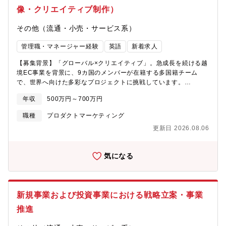
す。※２、セキュリティ本部全体での採用募集となります。これ
像・クリエイティブ制作）
までのご経験や、志向性を確認させて頂きながら配属を検討して
いきます。■身につくスキル例・セキュリティ課題のリスクアセス
その他（流通・小売・サービス系）
メント経験・企業のセキュリティ課題全般の理解～セキュリティ
体制の構築・顧客のニーズに沿ったパブリッククラウド設計・構
管理職・マネージャー経験
英語
新着求人
築・セキュリティを意識した運用の自動化経験・最新のセキュリ
【募集背景】「グローバル×クリエイティブ」。急成長を続ける越
ティ製品のプリセ～検証～設計構築・顧客との折衝経験■キャリア
境EC事業を背景に、9カ国のメンバーが在籍する多国籍チーム
パス・IT／セキュリティコンサルタント・プロジェクトリーダー
で、世界へ向けた多彩なプロジェクトに挑戦しています。
／プロジェクトマネージャー／PMO・CISO■魅力・エンジニアフ
ZenStudioは、日々成長を続けるクリエイティブエージェンシー
ァースト→3年後、5年後のキャリアプランを主体的に考え、上司
年収
500万円～700万円
です。クライアントとクリエイターを繋ぐ架け橋として、プロジ
との1on1で実現を目指せる。配属はこだわっています。・働きや
ェクトを進めるだけでなく制作フローやチーム体制づくりにも積
すさ→パーソルHDのグループ企業だからこその働きやすさがあり
職種
プロダクトマーケティング
極的に関わり、一緒により良い組織をつくっていける方を歓迎し
ます。全社残業時間平均：2024年度実績→約16時間全社有給取得
更新日 2026.08.06
ます。案件増加に伴い、現在は営業とクリエイターで奮闘してい
率：約81%リモート環境あり：週3以上リモートが62%
る現場にてディレクション業務をゼロから築くプロを募集しま
す。多忙なメンバーを支えながら、あなたの手で仕組みを創り上
気になる
げ、プロジェクトを牽引してみませんか。【仕事内容】■多様なク
ライアントワーク 上流工程から携わる事ができ、お客様対応や
要件定義～制作進行管理まで幅広く対応します。■プロジェクトの
司令塔 営業と制作陣を繋ぎ、最適なクリエイティブを形にする
新規事業および投資事業における戦略立案・事業
チームビルディングと進行管理を行います。■クリエイティブのプ
ロと連携 多才なクリエイター陣と協力し、お客様企業の課題解
推進
決にコミットします。将来的にはプロジェクト全体をリードし、