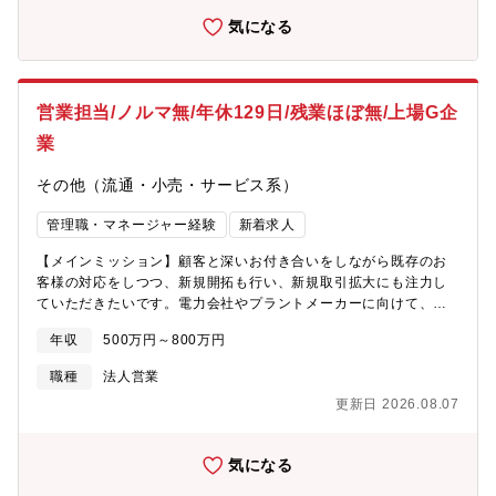
もマネージャーとしても活躍できる実績と環境があります。■M&A
人事課題を解決するHRのプロフェッショナルとして、経営層や人
気になる
を通してITPMIの経験を積むことができます。【企業としての魅
事担当者と協働しながらプロジェクトを推進していただきます。
力】■同社は製造業派遣で国内トップクラス企業であり、2019年
労務、人事制度、採用、人材育成、組織開発など、多岐にわたる
には東証一部へ上場を果たし、2022年よりプライム市場となりま
人事領域で専門性を活かし、企業の成長に貢献していただきま
した。2026年までに売上2700億円（2024年比1.6倍）の目標を掲
す。【業務内容】・顧客企業の人事課題を発見し、課題解決の提
営業担当/ノルマ無/年休129日/残業ほぼ無/上場G企
げ、圧倒的スピードで成長している組織となります。■年間休日１
案から実行支援までを担当・チームメンバーやクライアントと密
２４日、在宅ワーク可能、フレックス制度等ワークライフバラン
接に連携し、最適なソリューションを提供・複数の企業を担当
業
スの整った職場となっております。※在宅ワークはポジションに
し、スケジュールやタスクを柔軟に調整しながらプロジェクトを
よっては出来ない場合もございます。■執行役員への立候補または
リード【プロジェクト例】・評価制度の構築・運用サポート
その他（流通・小売・サービス系）
他部署への異動を希望することができる、年に1回の「エントリー
例：評価基準が不明確な企業に対し、公平かつモチベーション向
制度」があります。個人のチャレンジ精神を尊重するため、異動
上を図る評価制度を設計し、導入後の運用も支援・人事労務管理
管理職・マネージャー経験
新着求人
を伴うキャリアチェンジを積極的に受け入れています。
システム導入 例：グループ会社合併におけるシステム統合･導入
【メインミッション】顧客と深いお付き合いをしながら既存のお
を、課題の整理からベンダーの選定、導入・運用まで支援・人事
客様の対応をしつつ、新規開拓も行い、新規取引拡大にも注力し
戦略の立案と実行支援 例：事業拡大を目指す企業で、採用計画
ていただきたいです。電力会社やプラントメーカーに向けて、発
や人材戦略を策定し、実行までをリード・新卒採用プロセスの構
電所、プラント設備に用いられるバルブ、バルブアクチュエー
築 例：新卒採用未経験の企業に対して、ターゲット選定から採
年収
500万円～800万円
タ、ポンプ等の産業機器の提案営業をお任せします。主に下記の
用プロセス設計、内定者フォローまでのトータルサポート※他に
ようなお取引先を対象に、ニーズに応じた製品の選定・提案・納
も内資・外資、中小～大企業、スタートアップ～老舗、首都圏～
職種
法人営業
入までを一貫して行っていただきます。■ 担当顧客（販売先）電
地方まで業界業種様々なクライアントの支援を行っています【働
更新日 2026.08.07
力会社（東京電力、中部電力、関西電力、四国電力等）、プラン
き方】・クライアントワーク中心：顧客企業の課題に応じた日
トメーカー（東芝、日立、三菱重工等）、インフラ関連企業（前
数、時間数で企業を支援（在宅勤務や顧客先勤務の組み合わ
澤工業、クボタ等）の法人顧客■ 仕入先（メーカー）産業機械メ
せ）・社内業務：クライアントワーク以外の時間で、社内の定例
気になる
ーカー（クボタ、日本ギア工業、七星科学、テクノフレックス
ミーティングやチームでのワーク等に従事＜働き方の例＞〇コン
等）■取扱製品バルブ・バルブアクチュエータ、歯車(ギア)、その