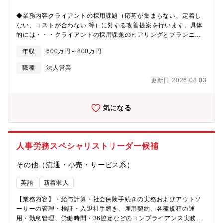
プレ双方の強みを生かして、さらにキャリアの幅を拡げられる即
り、ネットワークは年々複雑化しており、将来を見据えた設計・
戦力～ハイクラス人材向けの業務です。＜具体的には＞① AWS／
◆業務内容クライアントの採用課題（応募が集まらない、定着し
刷新が不可欠な状況です。さらに、セキュリティ戦略の観点では
Azure のアーキテクチャ設計技術と事業要件を統合し、持続可能
ない、コストが合わない 等）に対する改善提案を行います。具体
「ゼロトラストネットワーク」への移行をはじめ、拠点ネットワ
な拡張性と規範的なセキュリティを備えた“未来基盤の設計思想”を
的には・・・クライアントの採用課題のヒアリングとプランニン
ークのリプレイスやEOL対応など、早急に取り組むべき課題が顕
具現化する。② 大規模ネットワークの再構築複雑性を設計原理に
グ・HRソリューションの提案と実行（Recruiting Cloud, RPO,
在化しています。単なる運用保守にとどまらず、次世代のIT・ネ
年収
600万円～800万円
還元し、全体最適と回復力を両立する“動的に進化するネットワー
リクルーティングクラブなど）・採用効果の分析・改善提案・関
ットワーク戦略を策定・実行し、組織の成長を支えるネットワー
ク”を再定義する。③基幹システムのクラウド移行リスク・コス
連部署との連携第二創業期を迎え、採用まわりの新サービス開発
ク基盤をリードしていただける方を募集します【キャリアパス】
職種
法人営業
ト・価値のバランスを設計し、企業の中枢を止めずに“競争優位と
にも積極的に取り組んでおり、事業創出に携わる機会も豊富で
全社DXの進捗状況や業務習熟度、ご志向に応じ、機械学習エンジ
更新日 2026.08.03
してのクラウド”へと位相転換させる。④ ゼロトラスト導入境界の
す。専門性を深めつつ、新規事業にも挑戦できる柔軟なキャリア
ニアやフルスタックエンジニア、ビジネスプロデューサーや社内
概念を更新し、信頼を設計することで“安全性と俊敏性が共存する
パスがあります。◆求人の魅力・プライム市場の船井総研グルー
DXコンサルなどを目指していただく機会があります。【本ポジシ
セキュリティ・オペレーティングモデル”を確立する。⑤ 運用自動
プ安定した経営基盤の中で、事業拡大のチャレンジングな仕事に
ョンの魅力】・エンタープライズ企業のセキュリティを含めたイ
気になる
化人の作業をプロセス知に昇華し、“品質と速度が標準化された運
挑戦できる・マネージャーとして事業の推進も若手メンバーのマ
ンフラ設計に企画立案・技術選定から設計・構築・運用まで、一
用”をプラットフォームとして組み込む。【アサイン体制】だいた
ネジメントも経験できる・クライアントのHR領域の課題に対し、
貫して携わる経験ができます。※ご経験のない領域については、
い半々くらいでチーム/単独が存在しており、チーム参画の場合の
採用戦略設計から施策実行まで、一貫して携わることで、 総合
まずはサポートメンバーからスタートしていただきます。・スキ
人数は2-4名が平均値でプライム比率は6割程度です。【求める人
的なスキルを習得可能です。◆事業内容同社は、HR領域における
ルアップ支援制度などを活用しながらキャッチアップしていただ
人事労務スペシャリストリーダー候補
物像】・挑戦する意欲を持ち続けられる人・目的思考で動ける
デジタルマーケティングカンパニーです。・「人材×Webマーケテ
く想定です。技術選定から全社導入まで裁量とスピード感をもっ
人・チームで成果を高められる人・長期的なキャリア形成を考え
ィング」の力で、採用だけでなく経営課題まで支援・HR領域の幅
て企画提案、実行が出来る環境です。
その他（流通・小売・サービス系）
られる人
広いソリューションを内製＋外部連携で提供・平均年齢29.5歳。
若手が管理職を担うフラットな組織＜＜HRソリューション例＞＞
英語
新着求人
○Recruiting Cloud：母集団形成の課題を解決｜10→100フェー
ズ 採用マーケティングや広告運用の知見を駆使しながら お客
【業務内容】・給与計算・社会保険手続きの実務およびアウトソ
様の採用に繋がる応募者の獲得を目指します○RPO：お客様の採用
ーサーの管理・検証・入退社手続き、雇用契約、各種規程の運
担当者としての支援｜0→1フェーズ 「スカウトが送るリソース
用・勤怠管理、労働時間・36協定などのコンプライアンス実務・