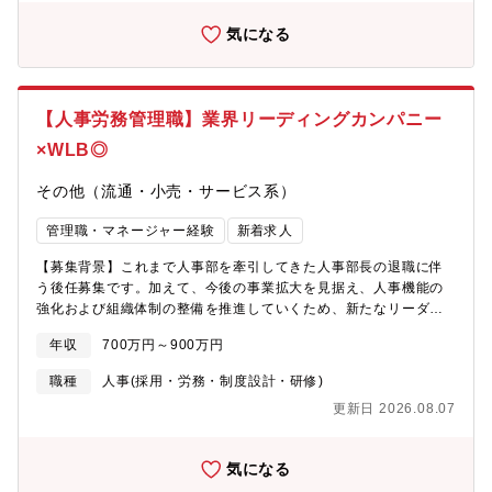
く仕事を進めていく意識と行動力がある方からのご応募をお待ち
の計上する各種仕訳及び会計資料のチェック・承認 ■新規取引に
しております。【魅力】■第2創業期を迎える同社で、経営企画・
気になる
関する会計基準に則った会計処理の検討（監査法人との協議含
KPI/財務管理・取締役会運営など、中枢機能を幅広く担えるポジ
む）■会計基準に則った月次決算・四半期決算・年次決算作業（収
ションです。■戦略立案から組織・業務改革、新規事業開発まで、
益認識会計、税効果会計、減損会計等を含む）■会計監査対応 ■顧
上流から実行まで一気通貫で関われるポジションです。■グループ
問税理士対応（税務申告書は顧問税理士が作成）■予算実績分析資
の多様な事業に横断的に関わり、経営層直下で企画～実行まで一
【人事労務管理職】業界リーディングカンパニー
料の作成、資金繰り表の作成（いずれも月次ベース）■年度予算・
連をリードできます。■裁量が大きく、経営計画の実現と事業成長
中期予算の作成（管理統括本部長及び各部署と連携して作成） ■
×WLB◎
にダイレクトに貢献できる環境です。■事業全体を動かす手触り感
有価証券報告書・四半期報告書・短信・会社法計算書類の作成
を求める方に最適です。【求める人物像】■地頭の良さと高い企画
（キャッシュ・フロー計算書、各種注記資料の作成含む）■支払・
その他（流通・小売・サービス系）
力（段取り・計画策定）■細部まで段取りよく調整してオペレーシ
借入・与信管理等の財務業務の統括■株主王会・取締役会の運営
ョンに落とし込める力■フットワークが軽く、手を動かし、ハード
【組織構成】メンバー2名【魅力】■日本で初めて税理士紹介ビジ
管理職・マネージャー経験
新着求人
ワークで結果を出すまでやり切る力■優れた人間性・人望（高い倫
ネスを立ち上げた歴史ある業界のパイオニアカンパニー■税理士ニ
理観、責任感、他者を尊重して寄り添い、チームワークができる
【募集背景】これまで人事部を牽引してきた人事部長の退職に伴
ーズの増加に支えられ、長年安定的に事業拡大を継続中■会計・経
人格）
う後任募集です。加えて、今後の事業拡大を見据え、人事機能の
理全般の責任者として、経営層と近いポジションで組織の中核で
強化および組織体制の整備を推進していくため、新たなリーダー
活躍できる■取締役会や株主総会の運営にも携わり、経営に深く関
をお迎えしたいと考えております。【期待する役割】売上高、拠
与できる■メンバー2名のため裁量が大きく、組織づくりにも貢献
年収
700万円～900万円
点数、人員数が右肩上がりの成長をしている中で、人事部として
できる■税務実務の最先端や監査法人対応も積めるため専門性を高
同社を支えて頂き、強化して頂きたいと思っております。労務管
められる■完全週休二日制、年間休日125日と働きやすい環境
職種
人事(採用・労務・制度設計・研修)
理・制度設計など、今までのご経験の中で活かせる部分でご活躍
更新日 2026.08.07
頂きたいと思っております。【業務内容】■部内マネジメント人事
部が担う労務・給与計算・採用等、人事業務全般の組織マネジメ
ントを行いつつ、一部実務も担っていただく想定です労務管理
気になる
（勤怠管理、社保、規程改定、労務対応等）■人事管理（人事情報