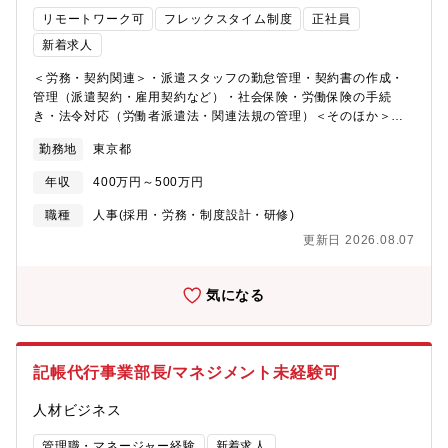
リモートワーク可
フレックスタイム制度
正社員
新着求人
＜労務・契約関連＞・派遣スタッフの勤怠管理・契約書の作成・
管理（派遣契約・雇用契約など）・社会保険・労働保険の手続
き・法令対応（労働者派遣法・関連法規の管理）＜そのほか＞・
見積書および請求書発行・売上管理・顧客企業および派遣スタッ
勤務地
東京都
フからの問い合わせ対応・社内システムへのデータ入力・管理・
その他、総務・人事関連業務■組織体制・入社後の業務に関して：
年収
400万円～500万円
人材派遣サービス部は1室・2室に分かれており、それぞれ複数名
在籍しております。在籍メンバーからの業務引き継ぎをメイン
職種
人事(採用・労務・制度設計・研修)
に、まずは業務に慣れていただきます。不慣れな事務業務があっ
更新日 2026.08.07
ても、最大１年ほどキャッチアップに努めていただけますのでご
安心ください◎■募集背景：事業拡大・組織強化に伴い、人材派遣
サービス部にて新たに事務員募集を行います。派遣スタッフの管
気になる
理業務・契約関連の対応をメインに、派遣事業における事務対応
をお任せします！■EPプロキャリアの特徴：国内最大手EPSグル
ープの中で、治験に携わるCRA(臨床開発モニター)の外部派遣を
中心に事業を展開しています。外部派遣先も充実しており、案件
記帳代行事業部長/マネジメント未経験可
の待機が発生しないよう案件獲得にも力を入れております！■EPS
グループとは：新しい医薬品や医療機器の開発など、ヘルスケア
人材ビジネス
産業の発展に貢献する国内大手のリーディングカンパニーです。
グループの総合力を活かして、あらゆる段階で製薬企業・医療機
管理職・マネージャー経験
新着求人