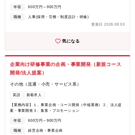
が足りない」といった悩みに対して お客様の採用担当として実
社員・管理職からの労務相談への一次対応（就業規則の解釈、ハ
際に支援して解決を目指します○リクルーティングクラブ：人事の
年収
600万円～900万円
ラスメント相談、休職・復職対応など）・人事評価・昇給・昇格
ためのコミュニティ｜0→1フェーズ 人事のための第四の居場所
プロセスの運用管理と、管理職へのコンサルテーション・管理職
職種
人事(採用・労務・制度設計・研修)
を提供し、 人事に関する様々な悩みをセミナーや参加者の交流
向けの労務管理教育、派遣スタッフのマネジメント・就業規則・
を通じて 横の繋がりをつくり、解消を目指します【求める人物
更新日 2026.08.03
人事諸規程の改定プロジェクト・人材育成・研修体系の設計と運
像】・ゼロベースでも積極的に業務に取り組める方・コミュニケ
用（マネージャー研修、リーダーシップ開発など）・人事制度の
ーション能力が高く、チームワークを大切にできる方・問題解決
見直し、組織課題の特定と改善施策の立案・実行・海外HR・ビジ
能力があり、主体的に行動できる方また同社は、従業員の健康増
気になる
ネスラインとの連携、エンゲージメントサーベイの国内展開など
進と快適な職場環境の維持のため、就業時間内および就業場所に
おける喫煙を禁止しています。上記にご同意いただけない場合、
採用を見送らせていただくことがあります。
企業向け研修事業の企画・事業開発（新規コース
開発/法人提案）
その他（流通・小売・サービス系）
英語
新着求人
【業務内容】１、事業企画・コース開発（中核業務）２、法人提
案・事業開発３、集客・プロモーション
年収
600万円～900万円
職種
経営企画・事業企画