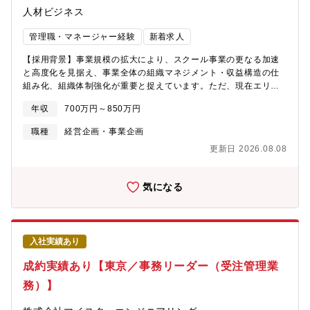
人材ビジネス
業務に携わることができます。管理部門の中核として、組織運営
や職場環境づくりに主体的に関われるポジションです。◎マネー
管理職・マネージャー経験
新着求人
ジャー候補として裁量を持って活躍できる部門マネジメントやメ
ンバー育成に加え、経営層と連携しながら労務課題の解決や組織
【採用背景】事業規模の拡大により、スクール事業の更なる加速
運営を推進いただきます。これまでの経験を活かし、管理職とし
と高度化を見据え、事業全体の組織マネジメント・収益構造の仕
てさらなるキャリアアップを目指せる環境です。◎制度運営だけ
組み化、組織体制強化が重要と捉えています。ただ、現在エリア
でなく、制度づくりにも携われる労務管理や総務業務の運営に留
MGRが不在でGMが兼務している状況です。そこで、より組織体
まらず、就業規則や各種社内制度の企画・改定にも携わることが
年収
700万円～850万円
制強化のために、同社のスクール事業の3施設を統括いただけるエ
できます。自身の経験やアイデアを活かし、より良い職場環境づ
リアMGRをお招きしたいと思っております。【組織構成】■スク
くりや組織づくりを推進できるやりがいがあります。タマディッ
職種
経営企画・事業企画
ール事業・GM1名・エリアMGR ★今回採用ポジションです。・
クについて― 技術者一人ひとりの経験を大切に ―タマディックは
更新日 2026.08.08
施設長3名・3施設のスタッフ複数名【仕事内容】PALIS、ALS
『技術者が主役』の会社です。キャリア採用においても、一人ひ
Hiroo、ALS Midtown、ならびに本社（HeadOffice）が指定する
とりの経験・想い・これからのキャリアについて真摯に向き合う
その他の拠点を含む、複数教育施設に対してリーダーシップおよ
ことを大切にしています。現場や分野が変わっても、これまで積
気になる
び包括的な統括管理をお願いいたします。本職は、各校の財務健
み上げてきた経験が無駄になることはありません。培った技術を
全性、運営の卓越性、安全および法令遵守を確保するとともに、
土台に、新しい価値創出へ挑戦できる環境があります。■タマディ
スクールマネージャーの指導・育成・監督を行います。また、
ックの魅力・自動車、航空宇宙、FAなど、日本のものづくりを支
HR、マーケティング、PRなどの本社各部門と密接に連携し、入
える高い技術力を有しております・高い技術力を有しているから
入社実績あり
学者数の拡大、人事管理、各種検査への対応、ならびにPoppins
こそ、各業界のトップメーカー様からパートナー企業として、高
Educare Corporationの使命および価値観の維持・推進をお願い
い信頼を頂いております・私たちは「人材こそ最大の財産」と考
成約実績あり【東京／事務リーダー（受注管理業
する予定です。■自主事業スクール（PALIS、ALS広尾、ALS六本
え、社員一人ひとりの成長を会社の成長につなげることを使命と
木及びエデュスクール）の関連業務・収益の維持向上、業務効率
務）】
しています■働きやすい環境：・年間休日120日、完全週休2日
化の施策検討、実施・事業開発部分野：スクールごとの事業計
制、有休消化率81％。ワークライフバランスを整えやすい環境が
画、収支試算、予実管理・計画遂行のための課題抽出、改善アク