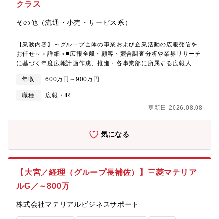
折衝・交渉【組織構成】・役員2名・GM1名 ・MGR3名・アシス
クラス
タントMGR・リーダー10名・メンバー4名※現GMと共にGMを担
っていただき、将来的には役員を目指していただく予定です【働
その他（流通・小売・サービス系）
く魅力・やりがい】・多様なバックグラウンドを持つ魅力的な人
材とともに事業推進できる・経営陣として組織の方針決定に携わ
【業務内容】～グループ全体の事業および企業活動の広報発信を
ることができる・複数のプロジェクトに携わりスピード感を持っ
お任せ～＜詳細＞■広報全般・顧客・競合調査分析や業界リサーチ
て推進が出来る経験・事業グロースを支える戦略の立案及びそれ
に基づく年度広報計画作成、推進・各事業部に所属する広報人材
に基づく各施策の企画・実行する経験 ・将来的に役員を目指す
の指導、育成■社外広報・ＩＲグループ会社で展開する事業の認
ことができる
年収
600万円～900万円
知・ブランド力向上のための広報・ＩＲ戦略立案と実行・ニュー
スの発掘とアセット（Press release・Press Kit・Q&A・News
職種
広報・IR
Letter等）作成、SNSを含む配信、管理・ＰＲ施策・イベントの
更新日 2026.08.08
企画と実行・オンラインを含むメディアとの折衝、取材・メディ
アキャラバン対応、各種メディア・記者とのリレーション構築■社
内広報社内情報の発信を通じた社内の一体感・組織の活性化、社
気になる
員のモチベーション向上のための戦略立案と実行・イントラネッ
ト・SNS等を活用したグループ社員へのトピックス発信・自社ホ
ームページサイトの管理運用 【同社について】同社グループ
は、「働く女性を最高水準のエデュケアと介護サービスで支援し
【大宮／経理（グループ長補佐）】三菱マテリア
ます。」というミッションの下、㈱ポピンズを親会社とし、連結
子会社5社（株式会社ポピンズエデュケア、株式会社ポピンズファ
ルG／～800万
ミリーケア、株式会社ポピンズプロフェッショナル、株式会社ポ
ピンズシッター、株式会社ウィッシュ）、非連結子会社Poppins
株式会社マテリアルビジネスサポート
U.S.A.,Incorporatedの計6社を構成。事業ポートフォリオとして