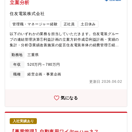
立案分析
住友電装株式会社
管理職・マネージャー経験
正社員
土日休み
以下のいずれかの業務を担当していただきます。住友電装グルー
プの連結管理決算①利益計画の立案方針作成②利益計画・実績の
集計・分析③業績改善施策の提言住友電装単体の経費管理①経費
予算の立案方針作成②経費予算・実績の集計・分析③経費抑制施
勤務地
三重県
策の提言
年収
520万円～780万円
職種
経営企画・事業企画
更新日 2026.06.02
気になる
入社実績あり
【事業管理】自動車用ワイヤーハーネス