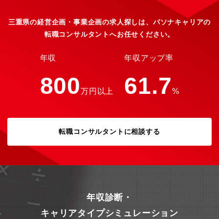
をご用意します。将来的には本部長や全体統括などの役割へもキ
と実行計画立案を行っていましたが、機能を拡大し、他機能を含
ャリアアップ可能
む事業全体を担当する事となり、組織強化のための増員採用で
三重県の経営企画・事業企画の求人探しは、パソナキャリアの
す。【所属組織】ＩＣＴ事業部門 製造統括部 製造戦略課【所
転職コンサルタントへお任せください。
属事業部門の概要】HDD等に使用される精密回路付き薄膜金属ベ
ース基板などを扱うストレージ回路材事業部とスマートフォン向
け基板などを扱うモバイル回路材事業部が所属しており、情報通
年収
年収アップ率
信、情報記録分野で様々な価値を提供しています。データ社会や
スマート社会を支える、成長が期待される市場や製品に集中して
800
61.7
対応し、高シェア製品を供給しています。 【所属組織のミッショ
万円以上
%
ン】ICT事業全体の拠点戦略や製造戦略の立案、実行計画の策定と
モニタリング【所属組織の構成、雰囲気や仕事の進め方】業務内
容は事業全体方針に関われるため、やりがいは非常にある仕事と
思います。一報で、日々の業務がルーチンではなく新しい切り口
の仕事の繰り返しになる為、日々研鑽を求められる職場にです。
転職コンサルタントに相談する
雰囲気は非常に明るく、仕事のメリハリを重視しますが、基本的
に効率的な仕事を行うので、残業も少なく、総労働時間自体は短
いと思います。自分の枠ではなく、広い視点で仕事に取り組む姿
勢を歓迎します。【働き方】ベトナム、タイ、中国、国内他拠点
など数回/年の出張の可能性あり【テレワーク】平均すると数日/月
の事が多いです。他機能の部/課級との相談が多い為、出社しF to
Fで相談する事により効率的に動く事が多いです。勿論、業務的に
年収診断・
問題掛ければ在宅勤務は問題ありません。【フレックス勤務】コ
キャリアタイプシミュレーション
アレスフレックス制を導入しており、上長と相談の上、ご家庭の