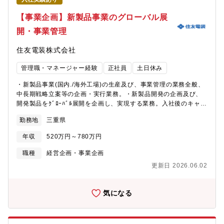
【事業企画】新製品事業のグローバル展
開・事業管理
住友電装株式会社
管理職・マネージャー経験
正社員
土日休み
・新製品事業(国内./海外工場)の生産及び、事業管理の業務全般、
中長期戦略立案等の企画・実行業務。・新製品開発の企画及び、
開発製品をｸﾞﾛｰﾊﾞﾙ展開を企画し、実現する業務。入社後のキャリ
アイメージ 【入社1年目】・製品・製造技術の基礎的な知識・短
勤務地
三重県
期の事業計画・ｺｽﾄ低減立案に参画・新製品に関連するﾌﾟﾛｼﾞｪｸﾄに
参画。【入社2年目以降】・担当関係会社の年次事業管理を主
年収
520万円～780万円
担 ・中期的事業課題の発見と施策の検討採用背景・ＰＲ情報
100年に1度の変革期と言われる自動車産業において、国内・海外
職種
経営企画・事業企画
関係会社を含む当事業でも中長期視野を見据えた企画・管理・実
更新日 2026.06.02
行の強化が急務となっている。将来は、新拠点の立地企画～立上
げまで大型投資案件に関わる事もあり、ﾌﾟﾛｼﾞｪｸﾄﾘｰﾀﾞｰとして活
躍できる機会があります
気になる