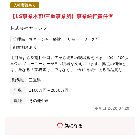
入社実績あり
【LS事業本部/三重事業所】事業統括責任者
株式会社ヤマシタ
管理職・マネージャー経験
リモートワーク可
副業制度あり
【期待する役割】全国に広がる複数の現場拠点では、100～200人
単位のブルーワーカーが日々現場を支えています。拠点の価値と
は、単なる「業務遂行」ではなく、いかに再現性ある高品質なオ
ペレーションを構築し、拡張できるかという「事業モデル」とし
勤務地
三重県
ての完成度にあります。現在、事業拡大に伴い新規拠点（奈良な
ど）の立ち上げが控える中、従来の属人的なマネジメントや現場
年収
1100万円～2000万円
依存型のオペレーションでは限界を迎えつつあります。そのた
め、各拠点でPL責任を持ちつつ、業務設計・標準化・マネジメン
職種
その他企画
トまでを一気通貫で担える「事業所責任者」の配置が急務です。
更新日 2026.07.29
現場課題を構造化して解決し、経営の意思決定にも関わる拠点経
営者として活躍いただくポジションです。【組織体制/募集背景】
現在「6事業所8工場」あり、今後「6事業所10工場」への拡大を
気になる
目指しています。現状、社長が複数事業所を兼務している現状で
す。これらの背景より、事業の拡大と兼務解消による体制強化を