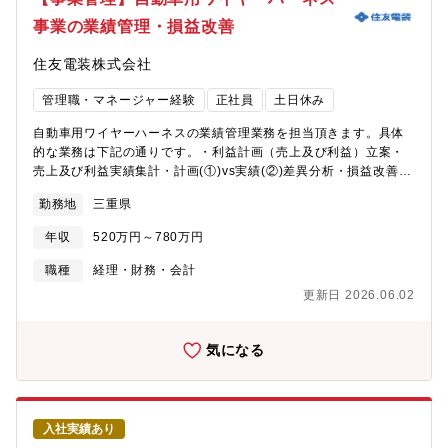
事業の業績管理・損益改善
住友電装株式会社
管理職・マネージャー経験
正社員
土日休み
自動車用ワイヤーハーネスの業績管理業務を担当頂きます。具体
的な業務は下記の通りです。・利益計画（売上及び利益）立案・
売上及び利益実績集計・計画(①)vs実績(②)差異分析・損益改善活
動実施・設備投資予算管理・海外関係会社の事業管理、取引管
勤務地
三重県
理・損益/設備投資取り纏め、資金手当てサポート、事業採算性計
算入社後のキャリアイメージ 入社後1年間は事業管理業務の基礎
年収
520万円～780万円
（利益計画立案・実績集計・計画vs差異分析業務）を指導者と共
に行って頂きます。2年目以降は上長や先輩の指導の下、関係部門
職種
経理・財務・会計
と協業し、損益改善に向けた活動等を主体的に行って頂きます。
更新日 2026.06.02
将来は事業管理推進者として、海外拠点駐在のチャンスもありま
す。採用背景・ＰＲ情報 自動車業界は電動化・自動運転等といっ
た今後の変動が大きく、電動化製品を扱う当部門にとってはビジ
気になる
ネス拡大の絶好の機会となっております。海外まで視野を広げ、
活動主体である事業部門を売上・収益などの数字面で支援する中
で、資料作成や関係部門との折衝などのビジネススキルアップが
望めます。
入社実績あり