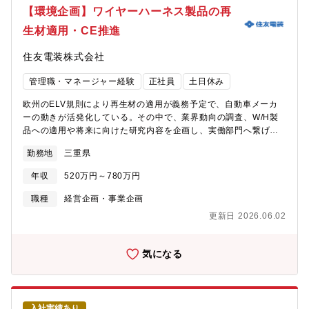
【環境企画】ワイヤーハーネス製品の再
生材適用・CE推進
住友電装株式会社
管理職・マネージャー経験
正社員
土日休み
欧州のELV規則により再生材の適用が義務予定で、自動車メーカ
ーの動きが活発化している。その中で、業界動向の調査、W/H製
品への適用や将来に向けた研究内容を企画し、実働部門へ繋げて
目標を達成させる業務です。入社後のキャリアイメージ 国内を中
勤務地
三重県
心に多くの自動車メーカーに関わり、W/Hの再生材適用の方針決
めから達成まで携わることができます。将来、住友グループのCE
年収
520万円～780万円
活動を推進出来るキーマンに育成していきます。採用背景・ＰＲ
情報 欧州のELV規則により再生材の適用は会社にとって急務であ
職種
経営企画・事業企画
る中、CE推進の中心に立ち活動できる職場です。また、環境に対
更新日 2026.06.02
する社会ニーズも高まる中、会社のイメージアップにも貢献でき
ます。
気になる
入社実績あり