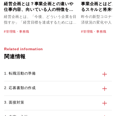
経営企画とは？事業企画との違いや
事業企画とはどん
仕事内容、向いている人の特徴を解
るスキルと将来性
説
経営企画とは、「今後、どういう企業を目
昨今の新型コロナウ
指すか」「経営目標を達成するためにはど
済状況の変化や人々
うすべきか」を中長期的に考え立案し、経
化によって、ビジネ
管理職・事務職
管理職・事務職
営をサポートする仕事です。会社の成長に
います。既存の事業
貢献できる職種なので、大きなやりがいを
事業を考案したりし
感じることができるでしょう。しかし、な
いでしょう。 また、グローバル化が進
Related information
かには「経営企画としてのキャリアを考え
み、日本においても
関連情報
た時に、自分に向いている仕事なのか」
が増えています。営
と、不安を感じている方もいらっしゃるの
ルに広げたりと戦略
ではないでしょうか。 今回は、経営企画
とって必要でしょう
1. 転職活動の準備
とはどのような仕事なのかをはじめ、事業
重要な役割を果たす
企画との違いや経営企画に向いている人の
す。 今回は、事業企画の概要、経営企画
特徴などについてご紹介します。また、主
との違い、求められ
2. 応募書類の作成
な仕事内容や1日のスケジュールもまとめ
ャリアパスなどにつ
ているので、キャリアを考える上でご参考
業企画に興味がある
にしてみてください。 パソナでは無料の
画を希望している方
3. 面接対策
転職サポートを行っています。経営企画の
てください。 パソナでは、無料の転職サ
キャリアに関するご相談や転職市場の情報
ポートを行っていま