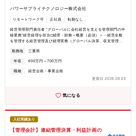
て働ける職場環境の整備および維持管理＜詳細（必須）＞・採用
パワーサプライテクノロジー株式会社
業務全般（採用計画立案、母集団形成、面接対応、内定者フォロ
ー）・人事制度の企画・運用（評価制度・報酬制度・等級制
リモートワーク可
正社員
転勤なし
度）・労務管理（勤怠管理、給与関連、労働法対応、コンプライ
アンス）・社員教育・育成施策の企画・実施（研修、マネジメン
経営管理部門責任者 ”グローバルに会社経営を支える管理部門の中
ト育成等）・オフィス・施設管理および職場環境の整備・その他
核業務”経営経理を担当□経理・財務＜概要（必須）＞・経営全般
総務業務全般【この仕事の魅力】・人と関わりながら、採用・育
を管理する経営管理及び経理実務（グローバル決算、収支管理、
成・制度づくりを通じて会社の成長に貢献できること・社員が安
資金管理)・経営管理部門及び会社経営のマネジメント＜詳細（必
心して働ける環境づくりを通じて、会社の円滑な運営と成長に貢
勤務地
三重県
須）＞・経理実務（一般会計処理、回収支払管理等）・収支管理
献できること【募集背景】組織の活性化を目的とした配置転換に
（事業計画、予測管理、実績管理）・売価見積り管理・その他経
伴う後任採用【組織構成】経営管理部 責任者1名、一般社員5名
年収
600万円～700万円
営全般の付随業務【この仕事の魅力】・経営幹部を支える重要な
仕事であり、やりがいを持って取り組める【仕事内容変更範囲】
職種
経営企画・事業企画
会社の指示する業務（社内業務全般）【募集背景】組織の活性化
更新日 2026.08.03
を目的とした配置転換に伴う後任採用【組織構成】経営管理部
責任者1名、一般社員5名
気になる
入社実績あり
【管理会計】連結管理決算・利益計画の