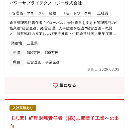
パワーサプライテクノロジー株式会社
管理職・マネージャー経験
リモートワーク可
正社員
経営管理部門責任者 ”グローバルに会社経営を支える管理部門の中
核業務”経営企画、経営経理、人事総務を担当□経営企画＜概要
＞・経営戦略の立案および実行推進・中期経営計画／単年度事業
計画の策定・管理・事業ポートフォリオの最適化および重要案件
勤務地
三重県
の意思決定支援・経営層へのレポーティングおよび経営会議の運
営＜詳細＞・新規事業／投資案件の企画・採算評価（ROI、NPV
年収
600万円～700万円
等）・各事業部との連携による戦略実行支援・経営会議資料の作
成および意思決定支援・M&Aやアライアンス検討（必要に応じ
職種
経営企画・事業企画
て）・取締役会の運営・経営課題の抽出および解決プロジェクト
更新日 2026.08.03
推進【この仕事の魅力】・会社全体の意思決定に直接関与し、経
営の意思を形にできる・成長戦略や新規事業など、会社の将来を
創る中核ポジション・グローバル事業の方向性をリードできる□経
気になる
理・財務＜概要（必須）＞・経営全般を管理する経営管理及び経
理実務（グローバル決算、収支管理、資金管理)・経営管理部門及
び会社経営のマネジメント＜詳細（必須）＞・経理実務（一般会
計処理、回収支払管理等）・収支管理（事業計画、予測管理、実
入社実績あり
績管理）・売価見積り管理・その他経営全般の付随業務【この仕
事の魅力】・経営幹部を支える重要な仕事であり、やりがいを持
【志摩】経理財務責任者（(株)志摩電子工業への出
って取り組める□人事総務＜概要（必須）＞・人事総務業務全般の
向
統括・経営戦略に基づいた人材戦略の立案・実行・社員が安心し