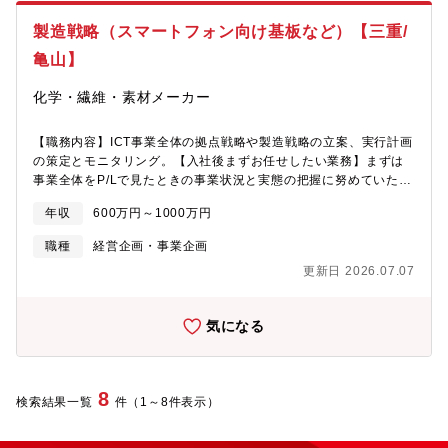
目指し、同社の拠点をお任せできる人材を募集いたします。【職
務内容例】■拠点単位の「事業体」として運営責任を担う経営実
製造戦略（スマートフォン向け基板など）【三重/
務・100～200名規模の人員のマネジメント、組織開発、労務管
亀山】
理・拠点の業務フロー・KPIの可視化と標準化・各拠点間でのノウ
ハウ横展開を促進する標準モデル構築 ■現場課題を構造化し、変
化学・繊維・素材メーカー
革を実行するBPR業務・現場のオペレーションに深く入り、課題
抽出・分析・再設計を主導・改善策の立案と、現場巻き込みによ
る実装支援・現場施策の効果測定と、必要に応じた再設計・リフ
【職務内容】ICT事業全体の拠点戦略や製造戦略の立案、実行計画
ァイン・経営層への提案および中長期的な拠点改善ロードマップ
の策定とモニタリング。【入社後まずお任せしたい業務】まずは
の策定 ■複数拠点のマネジメント（兼務）も将来的に視野・高パ
事業全体をP/Lで見たときの事業状況と実態の把握に努めていただ
フォーマーは2拠点兼任運営も可能（報酬水準も高水準で設定）・
き、その適正によって、業務内容/担当範囲を検討させていただき
新規拠点（例：奈良）の立ち上げ準備、工場設計への参画【ポジ
年収
600万円～1000万円
ます。前述の通り事業全体の中の方針/戦略に関わる実行計画の一
ションの魅力】■戦略から実行まで一気通貫で担える稀有なポジシ
翼を担っていただきたいと考えています。【将来的にお任せした
職種
経営企画・事業企画
ョン経営戦略の立案から実行、事業部との連携・改革、社長直下
い業務/キャリアパスのイメージ】数年間の実務担当の後に、自律
での新規事業創出までを一貫して担える環境です。単なる「絵を
更新日 2026.07.07
し業務内容を遂行できるようになれば、次代製造戦略のマネジメ
描く戦略」にとどまらず、現場実装まで携われるため、コンサル
ント人材として事業全体を推進できる人材になる事を期待してま
出身者にとってキャリアの“実績”としての重みが大きいポジション
す。【業務のやりがい/アピールポイント】業務内容は事業全体方
気になる
になります。 ■優秀な経営メンバーと近距離で成長可能本ポジシ
針に関われるため、やりがいは非常にある仕事と思います。一報
ョンでは社長直下、経営陣と直接やり取りしながら推進していた
で、日々の業務がルーチンではなく新しい切り口の仕事の繰り返
だきます。経営視座の醸成、構想力・合意形成・組織巻き込みの
しになる為、日々研鑽を求められる職場になると思います。仕事
力が実務を通じて高めることができます。 ■アサイン領域は柔軟
のメリハリを重視しますが、基本的に効率的な仕事を行うので、
8
検索結果一覧
に調整可能新規事業・戦略企画いずれかの特化だけでなく、ペル
件（1～8件表示）
残業も少なく、総労働時間自体は短いと思います。自分の枠では
ソナに応じた柔軟なアサインが可能です。新規事業から経営企画
なく、広い視点で仕事に取り組む姿勢を歓迎します。【募集背
へのスライドなど、ご意向に応じたキャリアの提供ができる環境
景】製造戦略では従来、製造の拠点戦略や事業戦略に関する方針