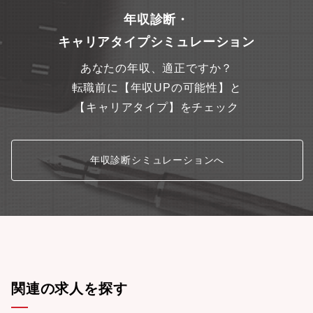
能・残業時間：月平均20時間程度【部署からメッセージ】■この仕
事（事業）にかける思い私たちが開発を進めている遺伝子導入技
年収診断・
術は、CAR-Tなどの遺伝子細胞治療や、iPS細胞を活用した再生
キャリアタイプシミュレーション
医療など、ニューモダリティの実用化を支える重要な細胞加工技
術です。高齢化が進み、医療ニーズがますます高度化・多様化す
あなたの年収、適正ですか？
る中で、本技術が解決し得る社会課題は非常に大きいと考えてい
ます。私たちは、この事業を通じて、一人でも多くの方の健康寿
転職前に【年収UPの可能性】と
命の延伸に貢献し、持続可能な社会の実現に寄与したいと考えて
【キャリアタイプ】をチェック
います。そのためには、現在開発中の技術を確かなものにし、実
用化につなげていくことが不可欠です。ライフサイエンス開発セ
ンターは、「積水化学グループのライフサイエンス領域の新事業
創出機能を担う組織へ」というありたい姿を掲げています。ま
年収診断シミュレーションへ
た、開発を起点にライフサイエンス領域で活躍する組織・人材を
実現することを目指し、技術開発だけでなく、顧客価値の検証、
知財戦略、外部連携、事業化構想までを一体で推進しています。
まだ解決すべき技術的・事業的な課題は多く残されています。し
かし、それらを一つひとつ乗り越えることが、企業としての成長
だけでなく、将来の患者さんや医療現場の課題解決に直結すると
信じています。私たちは、この技術を必ず社会実装するという強
い思いを持ち、ともに新しいライフサイエンス事業を創り上げて
いく仲間を求めています。
関連の求人を探す