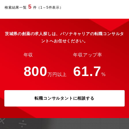
す。■現在では、機能材料、化薬、機能食品、ライフサイエンス、
越えていくことにやりがいを感じられる方とともに、将来のライ
5
防錆の5つの部門へ事業展開をしています。同社の強みは幅広い分
検索結果一覧
件（1～5件表示）
フサイエンス事業の創出を推進していきたいと考えています。
野への展開と、それぞれの事業で独自の技術を持つことです。こ
【業務内容】再生医療・遺伝子細胞治療分野での活用を見据え、
れらの固有技術や製品展開は各業界でオンリーワン、ナンバーン
現在開発中の遺伝子導入装置を用いた細胞加工プロセスの開発お
の評価を得ているものも多く、融合・発展することで、これまで
よび顧客評価活動を担当いただきます。本ポジションでは、装置
になかったものを生み出してきました。これからもさらなる飛躍
そのものの設計開発ではなく、装置を用いたプロセス開発・最適
茨城県の創薬の求人探しは、パソナキャリアの転職コンサルタ
を目指し、同社は歩み続けます。■2025中期経営委計画にも掲げ
化を中心にお任せします。※技術検証や顧客評価の結果に応じ
ておりますが、事業・人材に積極投資を行っているフェーズで
ントへお任せください。
て、担当テーマが別の開発テーマやご自身で企画した新規テーマ
す。
に変更となる可能性もあります。・導入処理前後の培養条件、遺
伝子導入時の処理条件、添加剤による導入性能向上などの検討・
年収
年収アップ率
対象細胞や導入遺伝子に応じた細胞加工プロトコルの構築・顧客
候補である製薬企業やアカデミア研究者のラボで、実際の細胞・
800
61.7
遺伝子を用いたテスト評価・評価計画の立案、実験支援、結果解
万円以上
%
析、顧客課題の把握、社内開発・新規企画探索、技術調査、外部
連携先開拓、知財戦略検討【配属先】■募集部署 R&Dセンター
先進技術研究所 ライフサイエンス開発センター 第２プロジェクト
■概要R&Dセンター 先進技術研究所 ライフサイエンス開発センタ
ーは、ライフサイエンス領域における新規事業の企画・開発を担
転職コンサルタントに相談する
う部署です。その中で第2プロジェクトは、再生医療・遺伝子細胞
治療分野を見据え、細胞加工に関わる新技術の企画から研究開発
までを推進しています。細胞培養に関わる素材開発を担う第1プロ
ジェクトと連携しながら、将来の事業化につながる革新的な技術
創出に取り組んでいます。【働き方】・在宅勤務：週2回程度可