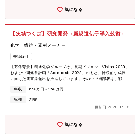
業務の進め方 チームごとにテーマを割り振り、基本的には1人1
気になる
テーマを担当しますが、 多い場合で3テーマを並行してご担当い
ただくこともあります。 テーマはローテーション制で、多様な
研究領域に取り組める環境です。 扱うテーマは、大学やスター
トアップ企業から募るケースもあれば、 自社で提案したテーマ
【茨城つくば】研究開発（新規遺伝子導入技術）
を事業化に向け進めていただくケースもございます。 事業化
の目途が立った段階で事業部へ移管し、量産化については各事業
化学・繊維・素材メーカー
部と連携します。◆業務のやりがい・既存の事業領域にとらわれ
ない、新規事業の創出を目指した研究に携わることができま
未経験可
す。・大学等社外研究機関との協創に力を入れており、共同研究
に携わるチャンスがあります。・顧客や事業部の研究開発・営業
【募集背景】積水化学グループは、長期ビジョン「Vision 2030」
等、幅広い関係者と協力しながらプロジェクトを推進できます。
および中期経営計画「Accelerate 2028」のもと、持続的な成長
◆将来的に研究テーマをリードするマネジメント候補として期待
に向けた新事業創出を推進しています。その中で当部署は、戦略
しております。【配属先】研究本部 先端技術研究所（総合職）
領域マップに位置づけられるライフサイエンス領域において、
◆バイオマテリアルや機能材料、ファインポリマーを主体に息の
年収
650万円～950万円
「細胞培養／細胞加工」をキーワードに、新規事業の企画および
長い研究に取り組んでいます。 また研究機関との情報交換・技
技術開発を担っています。特に、遺伝子細胞治療の実用化におい
職種
創薬
術交換をはじめ 異業種を含めた幅広い共同研究を積極的に行っ
て重要な工程である細胞加工に着目し、細胞へ目的遺伝子を導入
ています。【業務の魅力】研究所組織内で広い事業領域での研究
更新日 2026.07.10
するための新たな遺伝子導入技術の開発を進めています。現在開
開発を身近に感じることができる環境です。事業化を目指した開
発中の技術は、既存の遺伝子導入方法が抱える課題解決を目指す
発の初期ステージに携わることができ、将来最終的な事業化の最
革新的な技術です。一方で、新規事業の開発には決まったレール
終ステージまで体験することも可能です。他の事業領域の研究へ
気になる
がなく、技術確立、顧客価値の検証、事業モデル構築、実用化に
の横断も可能で、他事業部、他研究所との連携も適時あります。
向けた社内外連携など、多くの課題があります。こうした不確実
【同社について】■幅広い事業領域を持つ機能性化学メーカーで
性を前向きに捉え、自ら考え、周囲を巻き込みながら課題を乗り