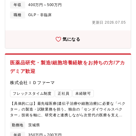
管理をいただくこと。■納期から逆算した業務設計。■教育体制：
年収
400万円～500万円
OJT形式で先輩社員がサポートいたします！本を出版（細胞・組
織染色の達人）しており、その内容をもとに座学的な研修を行
職種
GLP・非臨床
い、当社について理解を深めていただきます。その他、定期的な
更新日 2026.07.05
社内研修がしっかり整備されている組織ですので、未経験の方も
着実にスキルアップしていくことが可能です！【希望勤務地】つ
くばもしくは、東京にて勤務となります。ご希望をお聞かせくだ
気になる
さい。
医薬品研究・製造/細胞培養経験をお持ちの方/アカ
デミア歓迎
株式会社ＩＤファーマ
フレックスタイム制度
正社員
未経験可
【具体的には】最先端医療(遺伝子治療や細胞治療)に必要な「ベク
ター」の製造・試験業務を担う。独自の「センダイウイルスベク
ター」技術を軸に、研究者と連携しながら次世代の医療を支える
製品づくりを担う。(1)先端医療用ベクターや治験製品の製造・試
勤務地
茨城県
験業務(2)再生医療に関する遺伝子治療薬の製造技術の研究・開発
(3)GMP(医薬品の製造・品質管理基準)に準拠した施設(CPC)内で
年収
350万円～700万円