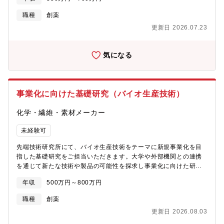
の作業自社製品だけでなく、受託製造案件も増加中。優れた技術
力と豊富な経験を活かし、チーム一丸となって先端医療の早期実
職種
創薬
用化を目指します。無菌操作のスキルを磨ける環境です。
更新日 2026.07.23
気になる
事業化に向けた基礎研究（バイオ生産技術）
化学・繊維・素材メーカー
未経験可
先端技術研究所にて、バイオ生産技術をテーマに新規事業化を目
指した基礎研究をご担当いただきます。大学や外部機関との連携
を通じて新たな技術や製品の可能性を探求し事業化に向けた研究
開発を推進する役割を担っていただきます。◆業務内容【メイン
年収
500万円～800万円
業務】 ・新製品開発における実験計画の立案/実行/進捗管理/指
導育成 ・大学等外部機関との共同研究や委託研究の推進と導
職種
創薬
入 ・研究所における応用研究や開発研究◆担当テーマ バイオ
更新日 2026.08.03
生産技術のテーマをご担当いただく予定です。 具体的には、微
生物変換やバイオ由来原料などによる化学品開発を行います。◆