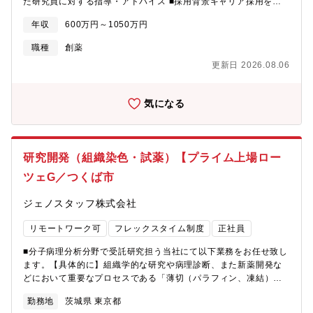
た研究員に対する指導・アドバイス ■採用背景キャリア採用を強
化し、即戦力と若手育成の両輪で組織強化していきたいため■配属
年収
600万円～1050万円
先情報・勤務地 茨城県つくば市■求める人物像創薬の研究開発に
意欲を持ち、積極的に提言できること。
職種
創薬
更新日 2026.08.06
気になる
研究開発（組織染色・試薬）【プライム上場ロー
ツェG／つくば市
ジェノスタッフ株式会社
リモートワーク可
フレックスタイム制度
正社員
■分子病理分析分野で受託研究担う当社にて以下業務をお任せ致し
ます。【具体的に】組織学的な研究や病理診断、また新薬開発な
どにおいて重要なプロセスである「薄切（パラフィン、凍結）」
「HE染色、特殊染色、免疫染色」「パラフィン包埋」などの工程
勤務地
茨城県 東京都
をお任せします。 【期待】■的確に業務を行い、ミスなくデータ