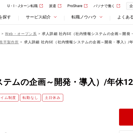
U・I・Jターン転職
派遣
ProShare
パソナで働く
企
を探す
サービス紹介
転職ノウハウ
よくあ
Web・オープン系
求人詳細 社内SE（社内情報システムの企画～開発・
熊平製作所
求人詳細 社内SE（社内情報システムの企画～開発・導入）/年
ステムの企画～開発・導入）/年休12
タイム制度
転勤なし
土日休み