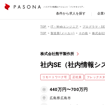
ハイクラス転職エージェント「パソナキャリア」
条件から求人を探す
企業
TOP
IT・Webエンジニア
プログラマ・SE
TOP
製造業(メーカー)
その他
株式会社
株式会社熊平製作所
社内SE（社内情報シ
リモートワーク可
正社員
フレックス
440万円〜700万円
広島県広島市