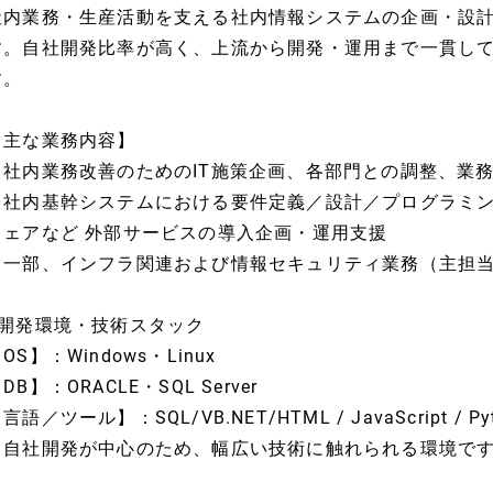
社内業務・生産活動を支える社内情報システムの企画・設
す。自社開発比率が高く、上流から開発・運用まで一貫し
す。
【主な業務内容】
・社内業務改善のためのIT施策企画、各部門との調整、業
・社内基幹システムにおける要件定義／設計／プログラミ
ウェアなど 外部サービスの導入企画・運用支援
※一部、インフラ関連および情報セキュリティ業務（主担
■開発環境・技術スタック
OS】：Windows・Linux
DB】：ORACLE・SQL Server
言語／ツール】：SQL/VB.NET/HTML / JavaScript / Pytho
※自社開発が中心のため、幅広い技術に触れられる環境で