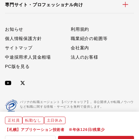
専門サイト・プロフェッショナル向け
お知らせ
利用規約
個人情報保護方針
職業紹介の範囲等
サイトマップ
会社案内
中途採用求人賃金相場
法人のお客様
PC版を見る
パソナの転職エージェント【パソナキャリア】。非公開求人や転職ノウハウ
など転職に関する情報・サービスを無料で提供します。
正社員
転勤なし
土日休み
「パソナキャリア」は職業紹介優良事業者に認定されています。
※「パソナキャリア」は株式会社パソナが運営する人材紹介・採用支援サービスの名称です
【札幌】アプリケーション技術者 ※年休126日/残業少